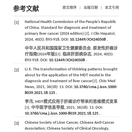
参考文献
原文顺序
|
出版日期
|
本文引用
National Health Commission of the People’s Republic
[1]
of China. Standard for diagnosis and treatment of
primary liver cancer (2024 edition) [J].
J Clin Hepatol
,
2024
,
40
(5): 893-918. DOI:
10.12449/JCH240508
.
中华人民共和国国家卫生健康委员会. 原发性肝癌诊
疗指南(2024年版)[J].
临床肝胆病杂志
,
2024
,
40
(5):
893-918. DOI:
10.12449/JCH240508
.
LI
X
. The transformation of thinking patterns brought
[2]
about by the application of the MDT model in the
diagnosis and treatment of liver cancer[J].
Chin Med
News
,
2021
,
36
(18): 13. DOI:
10.3760/cma.j.issn.1000-
8039.2021.18.125
.
李汛. MDT模式应用于肝癌诊疗带来的思维模式变革
[J].
中华医学信息导报
,
2021
,
36
(18): 13. DOI:
10.3760/cma.j.issn.1000-8039.2021.18.125
.
Chinese Society of Liver Cancer, Chinese Anti-Cancer
[3]
Association; Chinese Society of Clinical Oncology,