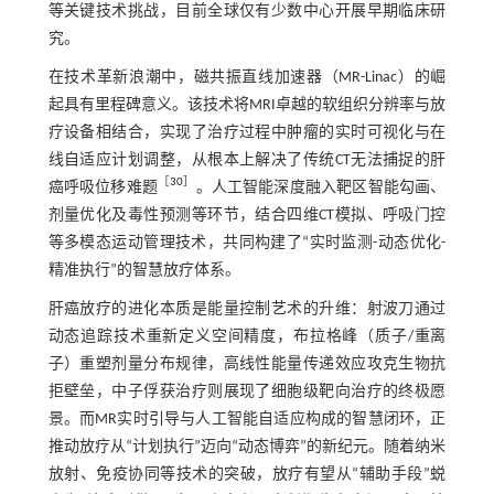
等关键技术挑战，目前全球仅有少数中心开展早期临床研
究。
在技术革新浪潮中，磁共振直线加速器（MR-Linac）的崛
起具有里程碑意义。该技术将MRI卓越的软组织分辨率与放
疗设备相结合，实现了治疗过程中肿瘤的实时可视化与在
线自适应计划调整，从根本上解决了传统CT无法捕捉的肝
［
30
］
癌呼吸位移难题
。人工智能深度融入靶区智能勾画、
剂量优化及毒性预测等环节，结合四维CT模拟、呼吸门控
等多模态运动管理技术，共同构建了“实时监测-动态优化-
精准执行”的智慧放疗体系。
肝癌放疗的进化本质是能量控制艺术的升维：射波刀通过
动态追踪技术重新定义空间精度，布拉格峰（质子/重离
子）重塑剂量分布规律，高线性能量传递效应攻克生物抗
拒壁垒，中子俘获治疗则展现了细胞级靶向治疗的终极愿
景。而MR实时引导与人工智能自适应构成的智慧闭环，正
推动放疗从“计划执行”迈向“动态博弈”的新纪元。随着纳米
放射、免疫协同等技术的突破，放疗有望从“辅助手段”蜕