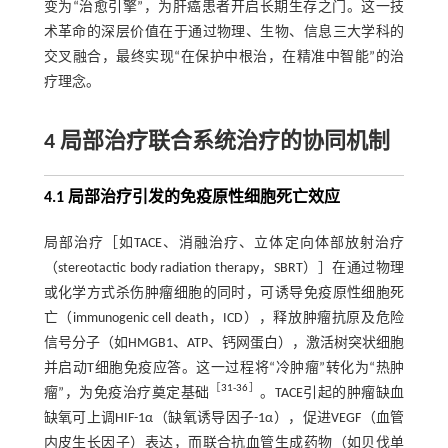
变为“治愈引擎”，为肝癌患者开启长期生存之门。这一技
术革命的深层价值在于通过物理、生物、信息三大学科的
交叉融合，最终实现“在保护中根治，在精准中智能”的治
疗理念。
4 局部治疗联合系统治疗的协同机制
4.1 局部治疗引发的免疫原性细胞死亡效应
局部治疗［如TACE、消融治疗、立体定向体部放射治疗
（stereotactic body radiation therapy，SBRT）］在通过物理
或化学方式杀伤肿瘤细胞的同时，可诱导免疫原性细胞死
亡（immunogenic cell death，ICD），释放肿瘤抗原及危险
信号分子（如HMGB1、ATP、钙网蛋白），激活树突状细胞
并启动T细胞免疫应答。这一过程将“冷肿瘤”转化为“热肿
［
31
-
36
］
瘤”，为免疫治疗奠定基础
。TACE引起的肿瘤缺血
缺氧可上调HIF-1α（缺氧诱导因子-1α），促进VEGF（血管
内皮生长因子）表达，而联合抗血管生成药物（如贝伐单