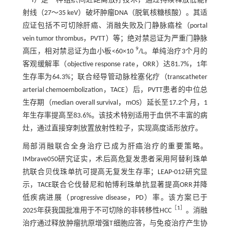
I）是一种组织间近距离放疗技术，通过持续释放低能γ
射线（27～35 keV）破坏肿瘤DNA（脱氧核糖核酸）。其适
应证包括不可切除肝癌、消融失败及门静脉癌栓（portal
vein tumor thrombus，PVTT）等；绝对禁忌证为严重门静脉
9
高压，相对禁忌证为血小板<60×10
/L。单纯治疗3个月的
客观缓解率（objective response rate，ORR）达81.7%，1年
生存率为64.3%；联合经导管动脉栓塞化疗（transcatheter
arterial chemoembolization，TACE）后，PVTT患者的中位总
生存期（median overall survival，mOS）延长至17.2个月，1
年生存率提高至83.6%。该技术特别适用于血供不丰富的病
灶，通过直接穿刺放置放射性粒子，实现高度适形放疗。
局部消融联合全身治疗已成为肝癌治疗的重要策略。
IMbrave050研究证实，术后高危复发患者采用阿替利珠单
抗联合贝伐珠单抗可提高无复发生存率；LEAP-012研究显
示，TACE联合仑伐替尼和帕博利珠单抗显著提高ORR并降
低疾病进展（progressive disease，PD）率。该方案已于
［
1
］
2025年获我国批准用于不可切除的非转移性HCC
。消融
治疗通过释放肿瘤抗原增强T细胞应答，与免疫治疗产生协