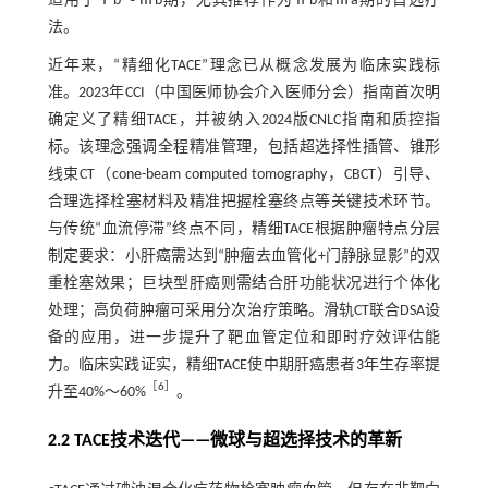
适用于Ⅰb～Ⅲb期，尤其推荐作为Ⅱb和Ⅲa期的首选疗
法。
近年来，“精细化TACE”理念已从概念发展为临床实践标
准。2023年CCI（中国医师协会介入医师分会）指南首次明
确定义了精细TACE，并被纳入2024版CNLC指南和质控指
标。该理念强调全程精准管理，包括超选择性插管、锥形
线束CT（cone-beam computed tomography，CBCT）引导、
合理选择栓塞材料及精准把握栓塞终点等关键技术环节。
与传统“血流停滞”终点不同，精细TACE根据肿瘤特点分层
制定要求：小肝癌需达到“肿瘤去血管化+门静脉显影”的双
重栓塞效果；巨块型肝癌则需结合肝功能状况进行个体化
处理；高负荷肿瘤可采用分次治疗策略。滑轨CT联合DSA设
备的应用，进一步提升了靶血管定位和即时疗效评估能
力。临床实践证实，精细TACE使中期肝癌患者3年生存率提
［
6
］
升至40%～60%
。
2.2 TACE技术迭代——微球与超选择技术的革新