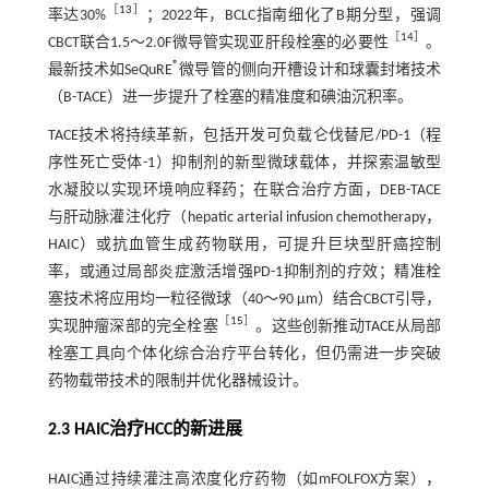
［
13
］
率达30%
；2022年，BCLC指南细化了B期分型，强调
［
14
］
CBCT联合1.5～2.0F微导管实现亚肝段栓塞的必要性
。
®
最新技术如SeQuRE
微导管的侧向开槽设计和球囊封堵技术
（B-TACE）进一步提升了栓塞的精准度和碘油沉积率。
TACE技术将持续革新，包括开发可负载仑伐替尼/PD-1（程
序性死亡受体-1）抑制剂的新型微球载体，并探索温敏型
水凝胶以实现环境响应释药；在联合治疗方面，DEB-TACE
与肝动脉灌注化疗（hepatic arterial infusion chemotherapy，
HAIC）或抗血管生成药物联用，可提升巨块型肝癌控制
率，或通过局部炎症激活增强PD-1抑制剂的疗效；精准栓
塞技术将应用均一粒径微球（40～90 μm）结合CBCT引导，
［
15
］
实现肿瘤深部的完全栓塞
。这些创新推动TACE从局部
栓塞工具向个体化综合治疗平台转化，但仍需进一步突破
药物载带技术的限制并优化器械设计。
2.3 HAIC治疗HCC的新进展
HAIC通过持续灌注高浓度化疗药物（如mFOLFOX方案），