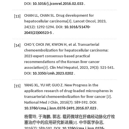
DOI:
10.1016/j.jconrel.2016.02.033
.
CHAN
LL
,
CHAN
SL
. Drug development for
[13]
hepatocellular carcinoma[J].
Lancet Oncol
,
2023
,
24
(12): 1292-1294. DOI:
10.1016/S1470-
2045(23)00523-5
.
CHO
Y
,
CHOI
JW
,
KWON
H
,
et al
. Transarterial
[14]
chemoembolization for hepatocellular carcinoma:
2023 expert consensus-based practical
recommendations of the Korean liver cancer
association[J].
Clin Mol Hepatol
,
2023
,
29
(3): 521-541.
DOI:
10.3350/cmh.2023.0202
.
YANG
XL
,
YU
HP
,
GUO
Z
. New Progress in the
[15]
application research of drug-loaded microspheres in
transarterial chemoembolization for liver cancer [J].
National Med J Chin
,
2016
(7): 589-592. DOI:
10.3760/cma.j.issn.0376-2491.2016.07.023
.
杨雪玲, 于海鹏, 郭志. 载药微球在肝癌经动脉化疗栓
塞治疗中的应用研究新进展[J].
中华医学杂志
,
2016
(7): 589-592. DOI:
10.3760/cma.j.issn.0376-