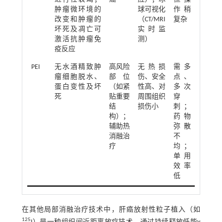
肿瘤微环境的
球可视化
作稍
改变和肿瘤的
（CT/MRI
复杂
坏死及凋亡可
实时监
激活抗肿瘤免
测）
疫反应
PEI
无水酒精致肿
高风险
无热损
需多
瘤细胞脱水、
部位
伤、安全
点、
蛋白变性及坏
（如紧
性高、对
多次
死
贴重要
周围组织
穿
结
损伤小
刺；
构）；
药物
辅助热
弥散
消融治
不
疗
均；
单用
效率
低
在其他局部消融治疗技术中，肝癌放射性粒子植入（如
125‍