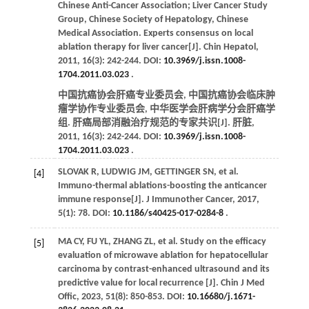
Chinese Anti-Cancer Association; Liver Cancer Study
Group, Chinese Society of Hepatology, Chinese
Medical Association. Experts consensus on local
ablation therapy for liver cancer[J].
Chin Hepatol
,
2011
,
16
(3): 242-244. DOI:
10.3969/j.issn.1008-
1704.2011.03.023
.
中国抗癌协会肝癌专业委员会, 中国抗癌协会临床肿
瘤学协作专业委员会, 中华医学会肝病学分会肝癌学
组. 肝癌局部消融治疗规范的专家共识[J].
肝脏
,
2011
,
16
(3): 242-244. DOI:
10.3969/j.issn.1008-
1704.2011.03.023
.
SLOVAK
R
,
LUDWIG
JM
,
GETTINGER
SN
,
et al
.
[4]
Immuno-thermal ablations-boosting the anticancer
immune response[J].
J Immunother Cancer
,
2017
,
5
(1): 78. DOI:
10.1186/s40425-017-0284-8
.
MA
CY
,
FU
YL
,
ZHANG
ZL
,
et al
. Study on the efficacy
[5]
evaluation of microwave ablation for hepatocellular
carcinoma by contrast-enhanced ultrasound and its
predictive value for local recurrence [J].
Chin J Med
Offic
,
2023
,
51
(8): 850-853. DOI:
10.16680/j.1671-