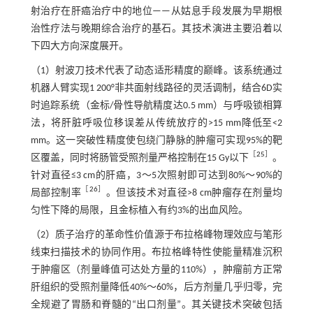
射治疗在肝癌治疗中的地位——从姑息手段发展为早期根
治性疗法与晚期综合治疗的基石。其技术演进主要沿着以
下四大方向深度展开。
（1）射波刀技术代表了动态适形精度的巅峰。该系统通过
机器人臂实现1 200°非共面射线路径的灵活调制，结合6D实
时追踪系统（金标/骨性导航精度达0.5 mm）与呼吸锁相算
法，将肝脏呼吸位移误差从传统放疗的>15 mm降低至<2
mm。这一突破性精度使包绕门静脉的肿瘤可实现95%的靶
［
25
］
区覆盖，同时将肠管受照剂量严格控制在15 Gy以下
。
针对直径≤3 cm的肝癌，3～5次照射即可达到80%～90%的
［
26
］
局部控制率
。但该技术对直径>8 cm肿瘤存在剂量均
匀性下降的局限，且金标植入有约3%的出血风险。
（2）质子治疗的革命性价值源于布拉格峰物理效应与笔形
线束扫描技术的协同作用。布拉格峰特性使能量精准沉积
于肿瘤区（剂量峰值可达处方量的110%），肿瘤前方正常
肝组织的受照剂量降低40%～60%，后方剂量几乎归零，完
全规避了胃肠和脊髓的“出口剂量”。其关键技术突破包括