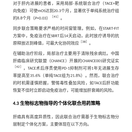
对于肝内进展的患者，采用局部-系统联合治疗（TACE+靶
向免疫）可使mOS达到20.3个月，显著优于单纯系统治疗组
［
41
］
的8.8个月（
P
=0.03）
。
同步联合策略要求严格的时间窗管理。例如，在START-FIT
方案中，免疫治疗在SBRT后14天启动，此时放疗诱导的抗
［
38
］
原释放达到峰值，可最大化协同效应
。
在辅助治疗阶段，局部治疗主要用于清除残余病灶。中国
肝癌临床研究联盟（CHANCE）开展的CHANCE001研究证实
［
42
］
，TACE术后序贯使用PD-1抑制剂可将1年无进展生存
率提高至35.6%（单纯TACE组为21.8%）。然而，联合治疗
的时机需谨慎把握，警惕毒性叠加风险，如TACE后肝功能
恢复不佳时立即启动免疫治疗，可能增加肝衰竭的风险。
4.3 生物标志物指导的个体化联合用药策略
肝癌具有高度异质性，因此联合治疗需基于生物标志物分
层制定个体化方案，主要体现在以下方向。