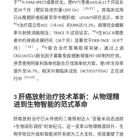
99
于
Tc-MAA SPECT成像优化，使PVTT患者mOS从11个月延长
［
20
-
21
］
至26个月（靶区吸收剂量≥205 Gy）
。其临床应用
已从晚期肝癌拓展至早中期肝癌：LEGACY研究显示，单次
90
Y治疗孤立性HCC（<8 cm）的ORR达72.2%，病理完全缓解
90
率与射频消融相当；TRACE Ⅱ试验证实，
Y在BCLC B期患
者中的疾病进展时间（26个月）显著优于DEB-TACE（6.8个
［
22
］
90
月）
。
Y联合治疗策略取得突破，通过上调
CXCL16/CCL5趋化因子募集免疫细胞增强PD-1抑制剂疗效。
序贯使用阿替利珠单抗联合贝伐珠单抗方案，使3年生存率
提升至56.7%，相关Ⅲ期临床试验（NCT05377034）正在进
［
23
-
24
］
行中
。
3 肝癌放射治疗技术革新：从物理精
进到生物智能的范式革命
肝癌放射治疗已从传统的二维照射迈入“亚毫米动态追踪
+生物适形调控”的新纪元。这一变革以物理精度跃升、生
物学效应升级和智能闭环系统为三大支柱，彻底重塑了放