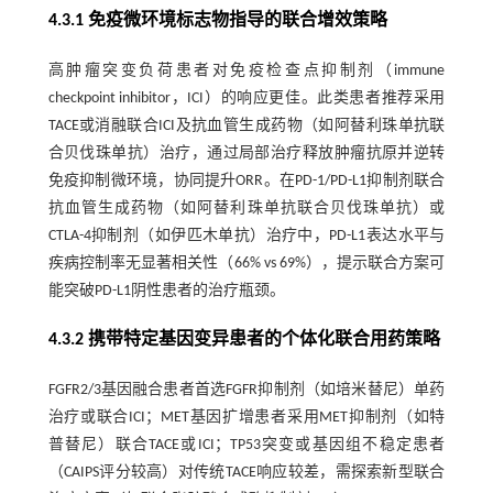
4.3.1 免疫微环境标志物指导的联合增效策略
高肿瘤突变负荷患者对免疫检查点抑制剂（immune
checkpoint inhibitor，ICI）的响应更佳。此类患者推荐采用
TACE或消融联合ICI及抗血管生成药物（如阿替利珠单抗联
合贝伐珠单抗）治疗，通过局部治疗释放肿瘤抗原并逆转
免疫抑制微环境，协同提升ORR。在PD-1/PD-L1抑制剂联合
抗血管生成药物（如阿替利珠单抗联合贝伐珠单抗）或
CTLA-4抑制剂（如伊匹木单抗）治疗中，PD-L1表达水平与
疾病控制率无显著相关性（66% vs 69%），提示联合方案可
能突破PD-L1阴性患者的治疗瓶颈。
4.3.2 携带特定基因变异患者的个体化联合用药策略
FGFR2/3基因融合患者首选FGFR抑制剂（如培米替尼）单药
治疗或联合ICI；MET基因扩增患者采用MET抑制剂（如特
普替尼）联合TACE或ICI；TP53突变或基因组不稳定患者
（CAIPS评分较高）对传统TACE响应较差，需探索新型联合