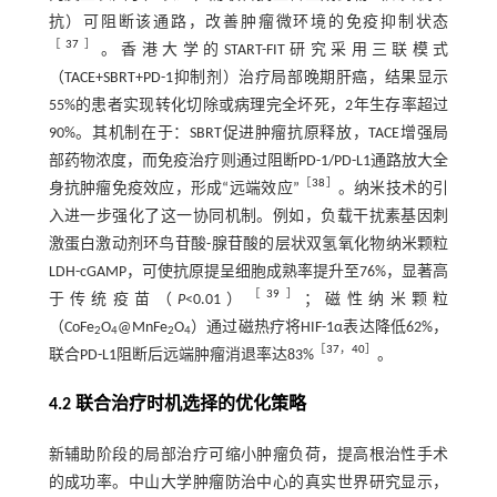
抗）可阻断该通路，改善肿瘤微环境的免疫抑制状态
［
37
］
。香港大学的START-FIT研究采用三联模式
（TACE+SBRT+PD-1抑制剂）治疗局部晚期肝癌，结果显示
55%的患者实现转化切除或病理完全坏死，2年生存率超过
90%。其机制在于：SBRT促进肿瘤抗原释放，TACE增强局
部药物浓度，而免疫治疗则通过阻断PD-1/PD-L1通路放大全
［
38
］
身抗肿瘤免疫效应，形成“远端效应”
。纳米技术的引
入进一步强化了这一协同机制。例如，负载干扰素基因刺
激蛋白激动剂环鸟苷酸-腺苷酸的层状双氢氧化物纳米颗粒
LDH-cGAMP，可使抗原提呈细胞成熟率提升至76%，显著高
［
39
］
于传统疫苗（
P
<0.01）
；磁性纳米颗粒
（CoFe
O
@MnFe
O
）通过磁热疗将HIF-1α表达降低62%，
2
4
2
4
［
37
，
40
］
联合PD-L1阻断后远端肿瘤消退率达83%
。
4.2 联合治疗时机选择的优化策略
新辅助阶段的局部治疗可缩小肿瘤负荷，提高根治性手术
的成功率。中山大学肿瘤防治中心的真实世界研究显示，