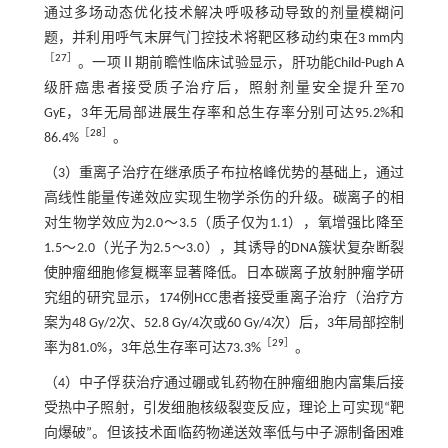
通过多场动态优化技术解决呼吸移动导致的剂量模糊问
题，并利用呼气末屏气门控技术将靶区移动约束在3 mm内
［
27
］
。一项Ⅱ期前瞻性临床试验显示，肝功能Child-Pugh A
级肝癌患者接受质子治疗后，照射剂量安全提升至70
GyE，3年无局部进展生存率和总生存率分别可达95.2%和
［
28
］
86.4%
。
（3）重离子治疗在继承质子布拉格峰优势的基础上，通过
高线性能量传递效应实现生物学杀伤的升级。碳离子的相
对生物学效应为2.0～3.5（质子仅为1.1），氧增强比降至
1.5～2.0（光子为2.5～3.0），其诱导的DNA簇状复杂断裂
使肿瘤细胞修复概率显著降低。日本碳离子放射肿瘤学研
究组的研究显示，174例HCC患者接受重离子治疗（治疗方
案为48 Gy/2次、52.8 Gy/4次或60 Gy/4次）后，3年局部控制
［
29
］
率为81.0%，3年总生存率可达73.3%
。
（4）中子俘获治疗通过硼或钆药物在肿瘤细胞内富集后接
受热中子照射，引发细胞核级裂变反应，理论上可实现“靶
向爆破”。但该技术面临药物递送效率低与中子源制备困难