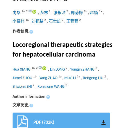
1a
,
2
2
2
1b
1a
向华
,
龙林
,
张永琎
,
周菊梅
,
赵杨
,
1a
2
2
2
李慕梓
,
刘韧耕
,
石世雄
,
王蓉蓉
作者信息
+
Locoregional therapeutic strategies
for hepatocellular carcinoma
1a
,
2
2
2
Hua XIANG
,
Lin LONG
,
Yongjin ZHANG
,
1b
1a
1a
2
Jumei ZHOU
,
Yang ZHAO
,
Muzi LI
,
Rengeng LIU
,
2
2
Shixiong SHI
,
Rongrong WANG
Author information
+
文章历史
+
PDF (732K)