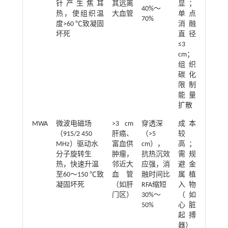
针产生焦耳
其远离
显；
40%～
热，使组织温
大血管
单点
70%
度>60 ℃致凝固
消融
坏死
直径
≤3
cm；
组织
碳化
限制
能量
扩散
MWA
微波电磁场
>3 cm
穿透深
成本
（915/2 450
肝癌、
（>5
较
MHz）驱动水
富血供
cm），
高；
分子旋转生
肿瘤，
抗热沉效
需规
热，快速升温
邻近大
应强，消
避金
至60～150 ℃致
血管
融时间比
属植
凝固坏死
（如肝
RFA缩短
入物
门区）
30%～
（如
50%
心脏
起搏
器）