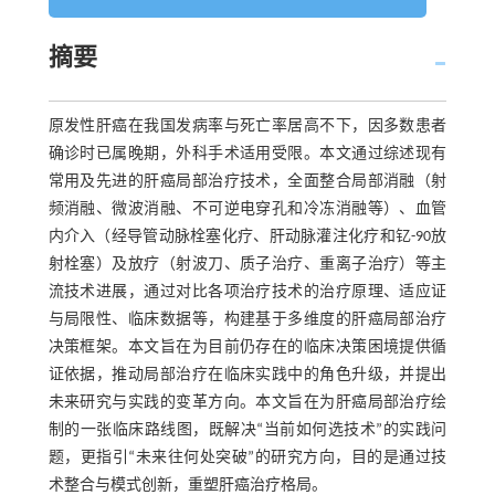
摘要
原发性肝癌在我国发病率与死亡率居高不下，因多数患者
确诊时已属晚期，外科手术适用受限。本文通过综述现有
常用及先进的肝癌局部治疗技术，全面整合局部消融（射
频消融、微波消融、不可逆电穿孔和冷冻消融等）、血管
内介入（经导管动脉栓塞化疗、肝动脉灌注化疗和钇-90放
射栓塞）及放疗（射波刀、质子治疗、重离子治疗）等主
流技术进展，通过对比各项治疗技术的治疗原理、适应证
与局限性、临床数据等，构建基于多维度的肝癌局部治疗
决策框架。本文旨在为目前仍存在的临床决策困境提供循
证依据，推动局部治疗在临床实践中的角色升级，并提出
未来研究与实践的变革方向。本文旨在为肝癌局部治疗绘
制的一张临床路线图，既解决“当前如何选技术”的实践问
题，更指引“未来往何处突破”的研究方向，目的是通过技
术整合与模式创新，重塑肝癌治疗格局。