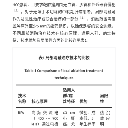
HCC患者，且要求靶肿瘤周围无血管、胆管和邻近器官侵犯
［
1
］
。对于无法手术切除的中晚期肝癌患者，局部消融可
［
3
］
作为姑息性治疗或联合治疗的一部分
，消融范围需覆
盖肿瘤外至少5 mm的癌旁组织，以确保足够的安全边缘。
不同局部消融治疗技术在核心原理、适用人群、病灶特
征、技术优势及局限性方面的比较详见
表1
。
表1 局部消融治疗技术的比较
Table 1 Comparison of local ablation treatment
techniques
适用人
技术
群/病
局限
名称
核心原理
灶特征
优势
性
RFA
高频交流电
≤3 cm
微创、成
热沉
（400～900
小肝
本低、5
效应
kHz）通过电极
癌，尤
年生存率
明