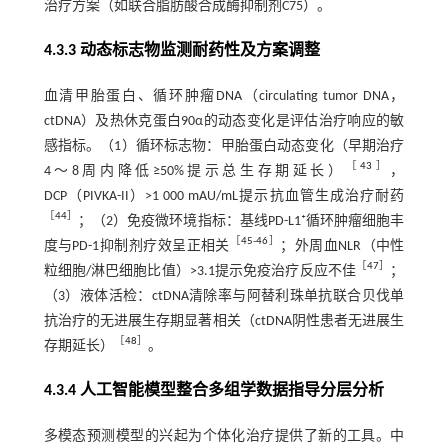
治疗方案（如联合脂肪酸合成酶抑制剂C75）。
4.3.3 动态标志物监测耐药性及方案调整
血清甲胎蛋白、循环肿瘤DNA（circulating tumor DNA，
ctDNA）及热休克蛋白90α的动态变化是评估治疗响应的敏
感指标。（1）循环标志物：甲胎蛋白动态变化（早期治疗
［
43
］
4～8周内降低≥50%提示总生存期延长）
，
DCP（PIVKA-II）>1 000 mAU/mL提示抗血管生成治疗耐药
［
44
］
；（2）免疫微环境指标：基线PD-L1⁺循环肿瘤细胞丰
［
45
-
46
］
度与PD-1抑制剂疗效呈正相关
；外周血NLR（中性
［
47
］
粒细胞/淋巴细胞比值）>3.1提示免疫治疗反应不佳
；
（3）液体活检：ctDNA清除率与阿替利珠单抗联合贝伐单
抗治疗的无进展生存期显著相关（ctDNA阴性患者无进展生
［
48
］
存期延长）
。
4.3.4 人工智能模型整合多组学数据指导分层分析
多模态预测模型的兴起为个体化治疗提供了新的工具。中