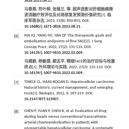
3826.2023.08.21
.
马春燕, 符叶柳, 张植兰,
等
. 超声造影对肝细胞癌微
波消融疗效评估及对局部复发预测价值研究[J].
临
床军医杂志
,
2023
,
51
(8): 850-853. DOI:
10.16680/j.1671-3826.2023.08.21
.
MA
JQ
,
YANG
MJ
,
YAN
ZP
. The therapeutic goals and
[6]
embolization endpoints of fine TACE[J].
J Surg
Concep Pract
,
2022
,
27
(2): 131-133. DOI:
10.16139/j.1007-9610.2022.02.009
.
马婧嶔, 杨敏捷, 颜志平. 精细TACE的治疗目标与栓塞
终点[J].
外科理论与实践
,
2022
,
27
(2): 131-133. DOI:
10.16139/j.1007-9610.2022.02.009
.
TINKLE
CL
,
HAAS-KOGAN
D
. Hepatocellular carcinoma:
[7]
Natural history, current management, and emerging
tools[J].
Biologics
,
2012
,
6
: 207-219. DOI:
10.2147/BTT.S23907
.
CHEN
P
,
YUAN
P
,
CHEN
B
,
et al
. Evaluation of drug-
[8]
eluting beads versus conventional transcatheter
arterial chemoembolization in patients with
unresectable hepatocellular carcinoma: A systematic