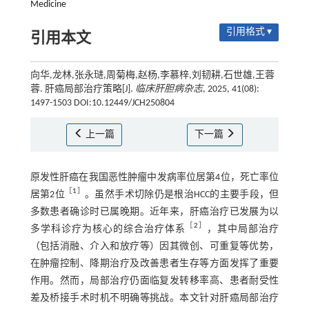
Medicine
引用格式 ▾
引用本文
向华,龙林,张永琎,周菊梅,赵杨,李慕梓,刘韧耕,石世雄,王蓉
蓉. 肝癌局部治疗策略[J].
临床肝胆病杂志
, 2025, 41(08):
1497-1503 DOI:10.12449/JCH250804
上一篇
下一篇
原发性肝癌在我国恶性肿瘤中发病率位居第4位，死亡率位
［
1
］
居第2位
。虽然手术切除仍是根治HCC的主要手段，但
多数患者确诊时已属晚期。近年来，肝癌治疗已发展为以
［
2
］
多学科诊疗为核心的综合治疗体系
，其中局部治疗
（包括消融、介入和放疗等）因其微创、可重复等优势，
在肿瘤控制、降期治疗及改善患者生存等方面发挥了重要
作用。然而，局部治疗仍面临复发转移率高、患者耐受性
差及桥接手术时机不明确等挑战。本文针对肝癌局部治疗