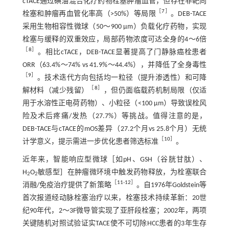
cTACE通过碘油混合化疗药物栓塞肿瘤血管，但存在非靶向
［
7
］
栓塞和肿瘤再血管化率高（>50%）等局限
。DEB-TACE
采用生物相容性微球（50～900 μm）负载化疗药物，实现
栓塞与缓释的双重效应，局部药物浓度可达全身的4～6倍
［
8
］
。相比cTACE，DEB-TACE显著提高了门静脉癌栓患者
ORR（63.4%～74% vs 41.9%～44.4%），并降低了全身毒性
［
9
］
。技术迭代方向包括均一粒径（提升渗透性）和可降
［
8
］
解材料（减少残留）
，但仍面临载药机制局限（仅适
用于水溶性正电荷药物）、小粒径（<100 μm）导致误栓风
险及术后疼痛/发热（27.7%）等挑战。值得注意的是，
DEB-TACE与cTACE的mOS差异（27.2个月vs 25.8个月）无统
［
10
］
计学意义，提示需进一步优化患者筛选标准
。
近年来，智能响应型微球［如pH、GSH（谷胱甘肽）、
H
O
敏感型］在肿瘤微环境中触发药物释放，为栓塞联合
2
2
［
11
-
12
］
消融/免疫治疗提供了新策略
。自1976年Goldstein等
首次报道经动脉栓塞治疗以来，栓塞技术持续革新：20世
纪90年代，2～3F微导管实现了亚肝段栓塞；2002年，两项
关键随机对照试验证实TACE使不可切除HCC患者的3年生存