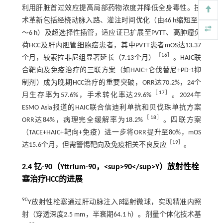
利用肝脏首过效应提高局部药物浓度并降低全身毒性。技
术革新包括经桡动脉入路、灌注时间优化（由46 h缩短至5
～6 h）及超选择性插管，适应证已扩展至PVTT、高肿瘤负
荷HCC及肝内胆管细胞癌患者，其中PVTT患者mOS达13.37
［
16
］
个月，较索拉非尼组显著延长（7.13个月）
。HAIC联
合靶向及免疫治疗的三联方案（如HAIC+仑伐替尼+PD-1抑
制剂）成为晚期HCC治疗的重要突破，ORR达70.2%，24个
［
17
］
月生存率为57.6%，手术转化率达29.6%
。2024年
ESMO Asia报道的HAIC联合信迪利单抗和贝伐珠单抗方案
［
18
］
ORR达84%，病理完全缓解率为18.2%
。四联方案
（TACE+HAIC+靶向+免疫）进一步将ORR提升至80%，mOS
［
19
］
达15.6个月，但需警惕靶向及免疫相关不良反应
。
2.4 钇-90（Yttrium-90，<sup>90</sup>Y）放射性栓
塞治疗HCC的进展
90
Y放射性栓塞通过肝动脉注入β辐射微球，实现精准内照
射（穿透深度2.5 mm，半衰期64.1 h）。剂量个体化技术基