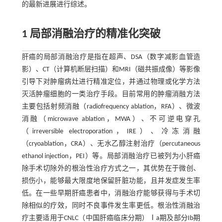
的最新进展进行综述。
1 局部消融治疗的精准化突破
肝癌的局部消融治疗是指在超声、DSA（数字减影血管造
影）、CT（计算机断层扫描）和MRI（磁共振成像）等影像
引导下对肿瘤病灶进行精准定位，并通过物理或化学方法
灭活肿瘤细胞的一类治疗手段。目前常用的肿瘤消融方法
主要包括射频消融（radiofrequency ablation，RFA）、微波
消融（microwave ablation，MWA）、不可逆电穿孔
（irreversible electroporation，IRE）、冷冻消融
（cryoablation，CRA）、无水乙醇注射治疗（percutaneous
ethanol injection，PEI）等。局部消融治疗已被列为小肝癌
除手术切除外的根治性治疗方式之一，其优势在于微创、
损伤小，能够最大限度地保留肝脏功能，且并发症发生率
低。在一些早期肝癌患者中，消融治疗能够获得与手术切
除相似的疗效，同时不良事件发生率更低。根治性消融治
疗主要适用于CNLC（中国肝癌临床分期）Ⅰa期及部分Ib期