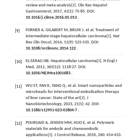
review and meta-analysis[J].
Clin Res Hepatol
Gastroenterol
,
2017
,
41
(1): 75-85. DOI:
10.1016/j.clinre.2016.05.013
.
FORNER
A
,
GILABERT
M
,
BRUIX
J
,
et al
. Treatment of
[9]
intermediate-stage hepatocellular carcinoma[J].
Nat
Rev Clin Oncol
,
2014
,
11
(9): 525-535. DOI:
10.1038/nrclinonc.2014.122
.
EL-SERAG
HB
. Hepatocellular carcinoma[J].
N Engl J
[10]
Med
,
2011
,
365
(12): 1118-27. DOI:
10.1056/NEJMra1001683
.
WU
ST
,
FAN
K
,
YANG
Q
,
et al
. Smart nanoparticles and
[11]
microbeads for interventional embolization therapy
of liver cancer: State of the art[J].
J
Nanobiotechnology
,
2023
,
21
(1): 42. DOI:
10.1186/s12951-023-01804-7
.
POURSAID
A
,
JENSEN
MM
,
HUO
E
,
et al
. Polymeric
[12]
materials for embolic and chemoembolic
applications[J].
J Control Release
,
2016
,
240
: 414-433.