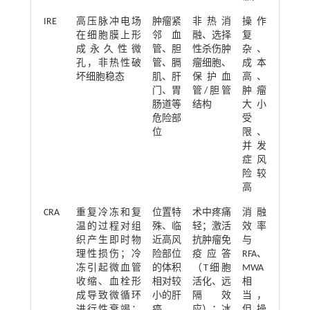
IRE
高压脉冲电场
肿瘤紧
非热消
操作
在细胞膜上形
邻血
融、选择
复
成永久性微
管、胆
性杀伤肿
杂、
孔，非热性破
管、膈
瘤细胞、
成本
坏细胞稳态
肌、肝
保护血
高、
门、胃
管/胆管
肿瘤
肠道等
结构
大小
危险部
受
位
限、
并发
症风
险较
高
CRA
重复冷冻和复
位置特
术中疼痛
消融
温的过程对组
殊、临
轻；激活
效率
织产生即时物
近高风
抗肿瘤免
与
理性损伤；冷
险部位
疫应答
RFA、
冻引起微血管
的体积
（T细胞
MWA
收缩、血栓形
相对较
活化、远
相
成导致微循环
小的肝
隔效
当，
进行性衰竭；
癌
应）；冰
但操