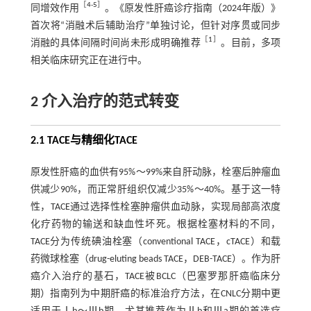
［
4
-
5
］
同增效作用
。《原发性肝癌诊疗指南（2024年版）》
首次将“消融术后辅助治疗”单独讨论，但针对序贯或同步
［
1
］
消融的具体间隔时间尚未形成明确推荐
。目前，多项
相关临床研究正在进行中。
2 介入治疗的范式转变
2.1 TACE与精细化TACE
原发性肝癌的血供有95%～99%来自肝动脉，栓塞后肿瘤血
供减少90%，而正常肝组织仅减少35%～40%。基于这一特
性，TACE通过选择性栓塞肿瘤供血动脉，实现局部高浓度
化疗药物的输送和缺血性坏死。根据栓塞材料的不同，
TACE分为传统碘油栓塞（conventional TACE，cTACE）和载
药微球栓塞（drug-eluting beads TACE，DEB-TACE）。作为肝
癌介入治疗的基石，TACE被BCLC（巴塞罗那肝癌临床分
期）指南列为中期肝癌的标准治疗方法，在CNLC分期中更