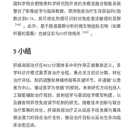
国科学院合肥物质科学研究院开发的多模态融合智能系统
整合了影像组学与临床数据，预测免疫治疗生存获益的C指
数达到0.74，其可视化热图可识别对免疫激活敏感的亚群
［
49
］
。此外，基于肠道菌群分析的微生物组标志物（如粪
［
50
］
杆菌的富集）也被证实与ICI疗效相关
。
5 小结
肝癌局部治疗在BCLC分期体系中的作用正被重新定义。多
学科诊疗模式需贯穿治疗全程，重点关注初诊分期、转化
治疗评估、耐药调整和移植桥接等关键环节，并遵循“以患
者为中心、循证医学为依据”的原则。未来研究方向包括人
工智能辅助治疗规划、放射组学与基因组学模型构建，以
及器官特异性免疫调节机制的研究。随着技术创新与联合
治疗策略的优化，肝癌局部治疗正从姑息手段发展为兼具
根治潜力的综合治疗支柱，推动治疗目标从延长生存向临
床治愈迈进。