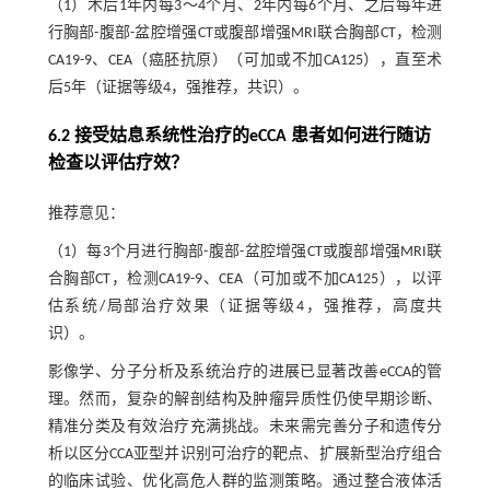
（1）术后1年内每3～4个月、2年内每6个月、之后每年进
行胸部-腹部-盆腔增强CT或腹部增强MRI联合胸部CT，检测
CA19-9、CEA（癌胚抗原）（可加或不加CA125），直至术
后5年（证据等级4，强推荐，共识）。
6.2 接受姑息系统性治疗的eCCA 患者如何进行随访
检查以评估疗效？
推荐意见：
（1）每3个月进行胸部-腹部-盆腔增强CT或腹部增强MRI联
合胸部CT，检测CA19-9、CEA（可加或不加CA125），以评
估系统/局部治疗效果（证据等级4，强推荐，高度共
识）。
影像学、分子分析及系统治疗的进展已显著改善eCCA的管
理。然而，复杂的解剖结构及肿瘤异质性仍使早期诊断、
精准分类及有效治疗充满挑战。未来需完善分子和遗传分
析以区分CCA亚型并识别可治疗的靶点、扩展新型治疗组合
的临床试验、优化高危人群的监测策略。通过整合液体活