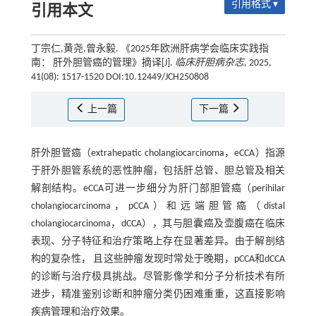
引用格式 ▾
引用本文
丁宗仁,黄尧,曾永毅. 《2025年欧洲肝病学会临床实践指
南： 肝外胆管癌的管理》摘译[J].
临床肝胆病杂志
, 2025,
41(08): 1517-1520 DOI:10.12449/JCH250808
上一篇
下一篇
肝外胆管癌（extrahepatic cholangiocarcinoma，eCCA）指源
于肝外胆管系统的恶性肿瘤，包括肝总管、胆总管及相关
解剖结构。eCCA可进一步细分为肝门部胆管癌（perihilar
cholangiocarcinoma，pCCA）和远端胆管癌（distal
cholangiocarcinoma，dCCA），其与胆囊癌及壶腹癌在临床
表现、分子特征和治疗策略上存在显著差异。由于解剖结
构的复杂性， 且这些肿瘤发现时常处于晚期，pCCA和dCCA
的诊断与治疗极具挑战。尽管影像学和分子分析技术有所
进步，精准鉴别诊断和肿瘤分类仍困难重重，这直接影响
疾病管理和治疗效果。