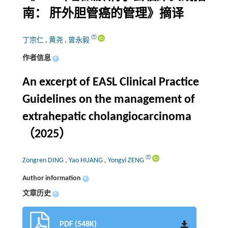
南： 肝外胆管癌的管理》摘译
丁宗仁
,
黄尧
,
曾永毅
作者信息
+
An excerpt of EASL Clinical Practice
Guidelines on the management of
extrahepatic cholangiocarcinoma
（2025）
Zongren DING
,
Yao HUANG
,
Yongyi ZENG
Author information
+
文章历史
+
PDF (548K)