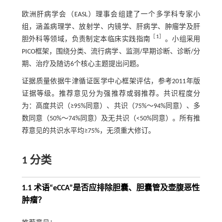
欧洲肝病学会（EASL）理事会组建了一个多学科专家小
组，涵盖病理学、放射学、内镜学、肝病学、肿瘤学及肝
［
1
］
胆外科等领域，负责制定本临床实践指南
。小组采用
PICO框架，围绕分类、流行病学、监测/早期诊断、诊断/分
期、治疗及随访6个核心主题提出问题。
证据质量依据牛津循证医学中心框架评估，参考2011年版
证据等级。推荐意见分为强推荐或弱推荐。共识程度分
为：高度共识（≥95%同意）、共识（75%～94%同意）、多
数同意（50%～74%同意）及无共识（<50%同意）。所有推
荐意见的共识水平均≥75%，无须重大修订。
1 分类
1.1 术语“eCCA”是否应排除胆囊、胆囊管及壶腹恶性
肿瘤？