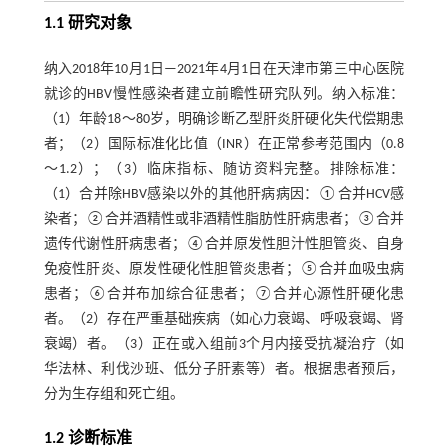
1.1 研究对象
纳入2018年10月1日—2021年4月1日在天津市第三中心医院
就诊的HBV慢性感染者建立前瞻性研究队列。纳入标准：
（1）年龄18～80岁，明确诊断乙型肝炎肝硬化失代偿期患
者；（2）国际标准化比值（INR）在正常参考范围内（0.8
～1.2）；（3）临床指标、随访资料完整。排除标准：
（1）合并除HBV感染以外的其他肝病病因：①合并HCV感
染者；②合并酒精性或非酒精性脂肪性肝病患者；③合并
遗传代谢性肝病患者；④合并原发性胆汁性胆管炎、自身
免疫性肝炎、原发性硬化性胆管炎患者；⑤合并血吸虫病
患者；⑥合并布加综合征患者；⑦合并心源性肝硬化患
者。（2）存在严重基础疾病（如心力衰竭、呼吸衰竭、肾
衰竭）者。（3）正在或入组前3个月内接受抗凝治疗（如
华法林、利伐沙班、低分子肝素等）者。根据患者预后，
分为生存组和死亡组。
1.2 诊断标准