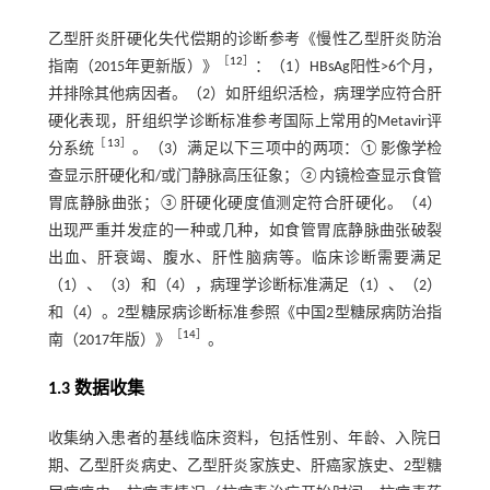
乙型肝炎肝硬化失代偿期的诊断参考《慢性乙型肝炎防治
［
12
］
指南（2015年更新版）》
：（1）HBsAg阳性>6个月，
并排除其他病因者。（2）如肝组织活检，病理学应符合肝
硬化表现，肝组织学诊断标准参考国际上常用的Metavir评
［
13
］
分系统
。（3）满足以下三项中的两项：①影像学检
查显示肝硬化和/或门静脉高压征象；②内镜检查显示食管
胃底静脉曲张；③肝硬化硬度值测定符合肝硬化。（4）
出现严重并发症的一种或几种，如食管胃底静脉曲张破裂
出血、肝衰竭、腹水、肝性脑病等。临床诊断需要满足
（1）、（3）和（4），病理学诊断标准满足（1）、（2）
和（4）。2型糖尿病诊断标准参照《中国2型糖尿病防治指
［
14
］
南（2017年版）》
。
1.3 数据收集
收集纳入患者的基线临床资料，包括性别、年龄、入院日
期、乙型肝炎病史、乙型肝炎家族史、肝癌家族史、2型糖