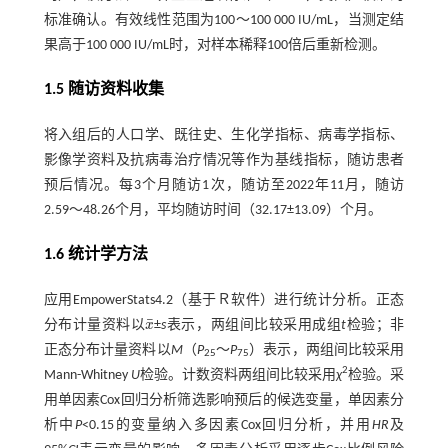
标准确认。有效线性范围为100～100 000 IU/mL，当测定结
果高于100 000 IU/mL时，对样本稀释100倍后重新检测。
1.5 随访资料收集
将入组后的人口学、既往史、生化学指标、病毒学指标、
影像学资料及抗病毒治疗情况等作为基线指标，随访患者
预后情况。每3个月随访1次，随访至2022年11月，随访
2.59～48.26个月，平均随访时间（32.17±13.09）个月。
1.6 统计学方法
应用EmpowerStats4.2（基于Ｒ软件）进行统计分析。正态
¯
分布计量资料以
x
±
s
表示，两组间比较采用成组
t
检验；非
x
¯
正态分布计量资料以
M
（
P
～
P
）表示，两组间比较采用
25
75
2
Mann-Whitney
U
检验。计数资料两组间比较采用
χ
检验。采
用单因素Cox回归分析筛选影响预后的候选变量，单因素分
析中
P
<0.15的变量纳入多因素Cox回归分析，并用
HR
及