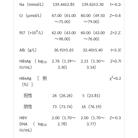
Na（mmol/L）
139.44±2.85
139.62±3.30
t
=-0.244
0.8
Cr（μmol/L）
67.00（61.00
60.00（49.50
Z
=-0.638
0.2
～75.00）
～79.00）
9
PLT（×10
/L）
62.00（43.00
60.00（43.00
Z
=2.277
0.1
～96.00）
～76.00）
Alb（g/L）
36.92±5.65
32.40±5.40
t
=3.353
0.0
HBsAg（log
2.76（1.39～
2.21（1.30～
Z
=0.700
0.5
10
IU/mL）
3.30）
3.14）
2
HBeAg［例
χ
=0.264
0.7
（%）］
阳性
26（26.26）
5（23.81）
阴性
73（73.74）
16（76.19）
HBV
2.00（1.70～
2.00（1.70～
Z
=-0.363
0.7
DNA（log
2.78）
3.77）
10
IU/mL）