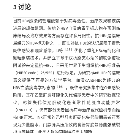
3 讨论
目前HBV感染的管理依赖于对病毒活性、治疗效果和疾病
进展的规律监测。传统的HBV血清病毒学标志物在预测临
床结局及治疗效果等方面存在许多局限性。抗-HBc是临床
最经典的HBV标志物之一，既往对抗-HBc的认识局限于提示
［
15
］
既往感染和现症感染，Li等
优化了重组HBcAg纯化和
颗粒组装技术，并建立了基于双抗原夹心法的酶联免疫吸
附试验来定量抗-HBc，且采用世界卫生组织抗-HBc标准品
（NIBSC code：95/522）进行标定，为研究qAnti-HBc的临床
意义提供了可靠的方法学平台。血清qAnti-HBc为经典的
［
16
］
HBV血清病毒学标志物
，既往研究多集中在CHB感染
阶段，其在乙型肝炎肝硬化失代偿期患者中的研究数据较
少。尽管失代偿期肝硬化患者常伴随凝血功能异常
（INR>1.3），仍有部分患者因抗病毒治疗或代偿机制而维
持INR正常。INR正常的乙型肝炎肝硬化失代偿期患者可表
现为少量腹水、门静脉高压所致的食管胃底静脉曲张破裂
出血等特征，此类人群的预后特征尚未明确。