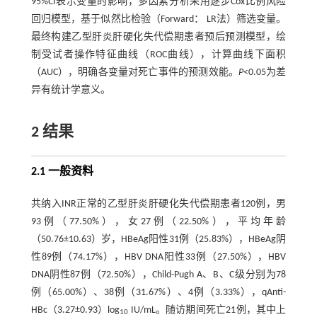
95%
CI
表示变量的影响，多因素分析采用逐步Cox比例风险
回归模型，基于似然比检验（Forward： LR法）筛选变量。
最终构建乙型肝炎肝硬化失代偿期患者预后预测模型，绘
制受试者操作特征曲线（ROC曲线），计算曲线下面积
（AUC），明确各变量对死亡事件的预测效能。
P
<0.05为差
异有统计学意义。
2 结果
2.1 一般资料
共纳入INR正常的乙型肝炎肝硬化失代偿期患者120例，男
93例（77.50%），女27例（22.50%），平均年龄
（50.76±10.63）岁，HBeAg阳性31例（25.83%），HBeAg阴
性89例（74.17%），HBV DNA阳性33例（27.50%），HBV
DNA阴性87例（72.50%），Child-Pugh A、B、C级分别为78
例（65.00%）、38例（31.67%）、4例（3.33%），qAnti-
HBc（3.27±0.93）log
IU/mL。随访期间死亡21例，其中上
10