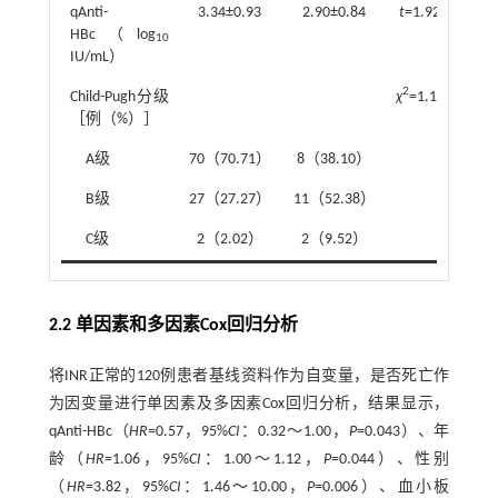
qAnti-
3.34±0.93
2.90±0.84
t
=1.926
0.0
HBc（log
10
IU/mL）
2
Child-Pugh分级
χ
=1.144
0.0
［例（%）］
A级
70（70.71）
8（38.10）
B级
27（27.27）
11（52.38）
C级
2（2.02）
2（9.52）
2.2 单因素和多因素Cox回归分析
将INR正常的120例患者基线资料作为自变量，是否死亡作
为因变量进行单因素及多因素Cox回归分析，结果显示，
qAnti-HBc（
HR
=0.57，95%
CI
：0.32～1.00，
P
=0.043）、年
龄（
HR
=1.06，95%
CI
：1.00～1.12，
P
=0.044）、性别
（
HR
=3.82，95%
CI
：1.46～10.00，
P
=0.006）、血小板