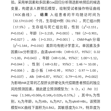
验。采用单因素和多因素Cox回归分析筛选影响预后的候选
变量，构建该人群预后模型，绘制受试者操作特征曲线
（ROC曲线）。
结果
入组患者的平均随访时间为
（32.17±13.09）个月，生存组99例（82.5%），死亡组21例
2
（17.5%），生存组与死亡组比较，性别（
χ
=2.151，
P
=0.014）、年龄（
t
=-3.218，
P=
0.003）、TBil（
Z
=-0.901，
P=
0.027）、Alb（
t
=3.353，
P=
0.001）、Child-Pugh分级
2
（
χ
=1.144，
P
=0.010）差异均有统计学意义。单因素及多
因素Cox分析提示，血清qAnti-HBc（
HR
=0.57，95%
CI
：0.32
～1.00，
P
=0.043）、年龄（
HR
=1.06，95%
CI
：1.00～1.12，
P
=0.044）、性别（
HR
=3.82，95%
CI
：1.46～10.00，
P
=0.006）、血小板（
HR
=0.98，95%
CI
：0.97～1.00，
P
=0.037）、Alb（
HR
=0.87，95%
CI
：0.79～0.95，
P
=0.002）
为影响INR正常的乙型肝炎肝硬化失代偿期患者预后的独立
风险预测因素，据此建立预测模型为：h（t，x）/h0（t）
=exp（1.34X
+0.06X
-0.14X
-0.02X
-0.57X
），其中X
为性
1
2
3
4
5
1
别，X
为年龄，X
为Alb，X
为PLT，X
为qAnti-HBc。该预测
2
3
4
5
模型ROC曲线下面积为0.842，其敏感度为0.79，特异度为