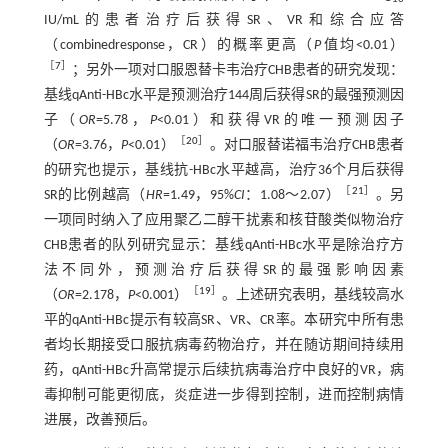
IU/mL的患者治疗后获得SR、VR和综合应答
（combinedresponse，CR）的概率更高（
P
值均<0.01）
［
7
］
；另外一项对口服恩替卡韦治疗CHB患者的研究发现：
基线qAnti-HBc水平是预测治疗144周后获得SR的最强预测因
子（
OR
=5.78，
P
<0.01）和获得VR的唯一预测因子
［
20
］
（
OR
=3.76，
P
<0.01）
。对口服替诺福韦治疗CHB患者
的研究也提示，基线抗-HBc水平越高，治疗36个月后获得
［
21
］
SR的比例越高（
HR
=1.49，95%
CI
：1.08～2.07）
。另
一项同时纳入了应用聚乙二醇干扰素和核苷酸类似物治疗
CHB患者的队列研究显示：基线qAnti-HBc水平是除治疗方
法不同外，预测治疗后获得SR的最强影响因素
［
19
］
（
OR
=2.178，
P
<0.001）
。上述研究表明，基线较高水
平的qAnti-HBc提示有较高SR、VR、CR率。本研究中所有患
者均长期接受口服抗病毒药物治疗，并在随访期间持续用
药，qAnti-HBc升高常提示后续抗病毒治疗中良好的VR，病
毒抑制可能更彻底，炎症进一步得到控制，进而控制病情
进展，改善预后。