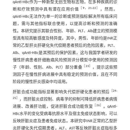
qAnti-HBc作为一种新型无创生物标志物，在多种疾病的诊
［
9
，
21
-
22
］
断和疗效预测中具有潜在应用价值
，然而，
qAnti-HBc无法作为单一的诊断或预测指标解决所有临床问
题，需与其他指标联合使用，以提高诊断和预测的准确
性。本研究提示其联合性别、年龄、PLT、Alb建立的预测模
型具有较高敏感度及特异度。其中，男性、年龄均是INR正
常的乙型肝炎肝硬化失代偿期患者预后的危险因素，PLT、
Alb、qAnti-HBc是其预后的保护因素，这与我国学者研发的
慢性肝病患者肝细胞癌风险预测评分模型中使用的预测因
［
23
］
子（年龄、性别、Alb、PLT）部分重叠
，提示这些预
测因子在慢性肝病进展中具有稳定的预测价值，且在不同
阶段的慢性肝炎感染中均适用。
［
24
-
肝脏合成功能指标显著影响失代偿肝硬化患者的预后
25
］
，而肝脏炎症控制、病毒学的抑制可降低肝病患者病情
［
26
］
进展、改善肝功能，促进肝脏合成功能恢复
。qAnti-
HBc水平的变化受病毒抗原水平及宿主免疫状态影响，可以
反映肝脏炎症及患者免疫状态。本研究中INR正常的乙型肝
炎肝硬化失代偿期患者，ALT、AST等反映肝脏炎症指标多