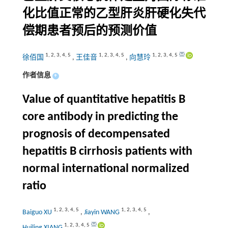
化比值正常的乙型肝炎肝硬化失代
偿期患者预后的预测价值
1
,
2
,
3
,
4
,
5
1
,
2
,
3
,
4
,
5
1
,
2
,
3
,
4
,
5
徐佰国
,
王佳音
,
向慧玲
作者信息
+
Value of quantitative hepatitis B
core antibody in predicting the
prognosis of decompensated
hepatitis B cirrhosis patients with
normal international normalized
ratio
1
,
2
,
3
,
4
,
5
1
,
2
,
3
,
4
,
5
Baiguo XU
,
Jiayin WANG
,
1
,
2
,
3
,
4
,
5
Huiling XIANG