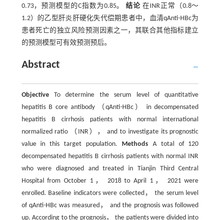
0.73，预测模型的C指数为0.85。
结论
在INR正常（0.8～
1.2）的乙型肝炎肝硬化失代偿期患者中，血清qAnti-HBc为
患者死亡的独立风险预测因素之一，其联合其他指标建立
的预测模型可有效预测预后。
Abstract
Objective
To determine the serum level of quantitative
hepatitis B core antibody （qAnti-HBc） in decompensated
hepatitis B cirrhosis patients with normal international
normalized ratio （INR）， and to investigate its prognostic
value in this target population.
Methods
A total of 120
decompensated hepatitis B cirrhosis patients with normal INR
who were diagnosed and treated in Tianjin Third Central
Hospital from October 1， 2018 to April 1， 2021 were
enrolled. Baseline indicators were collected， the serum level
of qAnti-HBc was measured， and the prognosis was followed
up. According to the prognosis， the patients were divided into