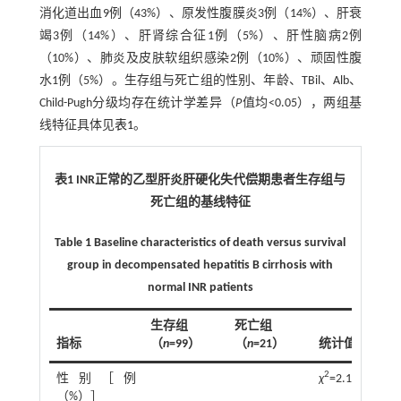
消化道出血9例（43%）、原发性腹膜炎3例（14%）、肝衰
竭3例（14%）、肝肾综合征1例（5%）、肝性脑病2例
（10%）、肺炎及皮肤软组织感染2例（10%）、顽固性腹
水1例（5%）。生存组与死亡组的性别、年龄、TBil、Alb、
Child-Pugh分级均存在统计学差异（
P
值均<0.05），两组基
线特征具体见
表1
。
表1 INR正常的乙型肝炎肝硬化失代偿期患者生存组与
死亡组的基线特征
Table 1 Baseline characteristics of death versus survival
group in decompensated hepatitis B cirrhosis with
normal INR patients
生存组
死亡组
指标
（
n
=99）
（
n
=21）
统计值
P
值
2
性别［例
χ
=2.151
0.0
（%）］