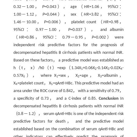
0.32‍ ‍—‍ ‍1.00，
P
=0.043）， age （
HR
=1.06， 95%
CI
：
1.00‍ ‍—‍ ‍1.12，
P
=0.044）， sex （
HR
=3.82， 95%
CI
：
1.46‍ ‍—‍ ‍10.00，
P
=0.006）， platelet count （
HR
=0.98，
95%
CI
： 0.97‍ ‍—‍ ‍1.00，
P
=0.037）， and albumin
（
HR
=0.86， 95%
CI
： 0.79‍ ‍—‍ ‍0.95，
P
=0.002） were
independent risk predictive factors for the prognosis of
decompensated hepatitis B cirrhosis patients with normal INR.
Based on these factors， a predictive model was established as
h（t， x）/h0（t）=exp（1.34X
+0.06X
-0.14X
-0.02X
-
1
2
3
4
0.57X
）， where X
=sex， X
=age， X
=albumin，
5
1
2
3
X
=platelet count， X
=qAnti-HBc. This predictive model had an
4
5
area under the ROC curve of 0.842， with a sensitivity of 0.79，
a specificity of 0.73， and a C-index of 0.85.
Conclusion
In
decompensated hepatitis B cirrhosis patients with normal INR
（0.8‍ ‍—‍ ‍1.2）， serum qAnti-HBc is one of the independent risk
predictive factors for death， and the predictive model
established based on the combination of serum qAnti-HBc and
other indicators can effectively predict the prognosis of