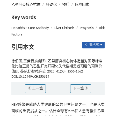
乙型肝炎核心抗体
/
肝硬化
/
预后
/
危险因素
Key words
Hepatitis B Core Antibody
/
Liver Cirrhosis
/
Prognosis
/
Risk
Factors
引用格式 ▾
引用本文
徐佰国,王佳音,向慧玲. 乙型肝炎核心抗体定量对国际标准
化比值正常的乙型肝炎肝硬化失代偿期患者预后的预测价
值[J].
临床肝胆病杂志
, 2025, 41(08): 1556-1562
DOI:10.12449/JCH250814
上一篇
下一篇
HBV感染是威胁人类健康的公共卫生问题之一，也是人类
面临的重要挑战之一。估计全球有2.96亿人患有慢性乙型