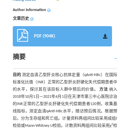
Author information
+
文章历史
+
PDF (904K)
摘要
目的
测定血清乙型肝炎核心抗体定量（qAnti-HBc）在国际
标准化比值（INR）正常的乙型肝炎肝硬化失代偿期患者中
的水平，探讨其在该目标人群中预后的价值。
方法
纳入
2018年10月1日—2021年4月1日在天津市第三中心医院诊治
的INR正常的乙型肝炎肝硬化失代偿期患者120例，收集基
线指标，测定血清qAnti-HBc水平，随访预后情况。根据预
后，分为生存组和死亡组。计量资料两组间比较采用成组
t
2
检验或Mann-Whitney
U
检验。计数资料两组间比较采用
χ
检