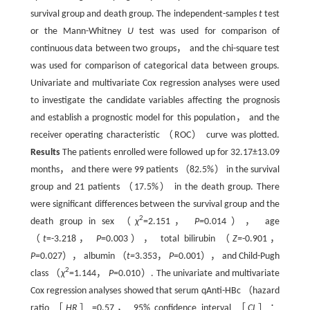
survival group and death group. The independent-samples
t
test
or the Mann-Whitney
U
test was used for comparison of
continuous data between two groups， and the chi-square test
was used for comparison of categorical data between groups.
Univariate and multivariate Cox regression analyses were used
to investigate the candidate variables affecting the prognosis
and establish a prognostic model for this population， and the
receiver operating characteristic （ROC） curve was plotted.
Results
The patients enrolled were followed up for 32.17±13.09
months， and there were 99 patients （82.5%） in the survival
group and 21 patients （17.5%） in the death group. There
were significant differences between the survival group and the
2
death group in sex （
χ
=2.151，
P=
0.014）， age
（
t
=-3.218，
P
=0.003）， total bilirubin （
Z=
-0.901，
P=
0.027）， albumin （
t=
3.353，
P
=0.001）， and Child-Pugh
2
class （
χ
=1.144，
P
=0.010）. The univariate and multivariate
Cox regression analyses showed that serum qAnti-HBc （hazard
ratio ［
HR
］=0.57， 95% confidence interval ［
CI
］：