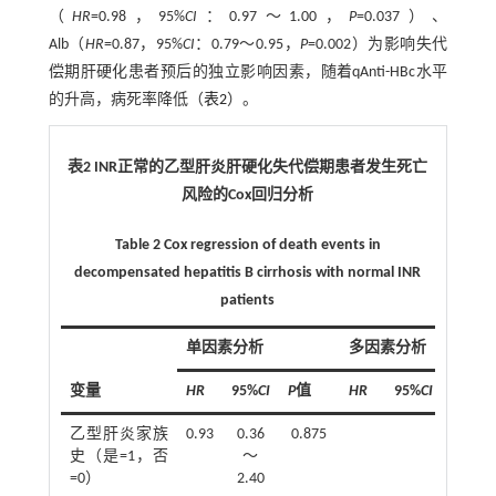
（
HR
=0.98，95%
CI
：0.97～1.00，
P
=0.037）、
Alb（
HR
=0.87，95%
CI
：0.79～0.95，
P
=0.002）为影响失代
偿期肝硬化患者预后的独立影响因素，随着qAnti-HBc水平
的升高，病死率降低（
表2
）。
表2 INR正常的乙型肝炎肝硬化失代偿期患者发生死亡
风险的Cox回归分析
Table 2 Cox regression of death events in
decompensated hepatitis B cirrhosis with normal INR
patients
单因素分析
多因素分析
变量
HR
95%
CI
P
值
HR
95%
CI
P
值
乙型肝炎家族
0.93
0.36
0.875
史（是=1，否
～
=0）
2.40