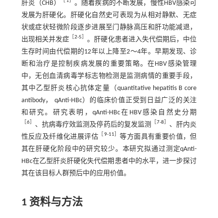
［
1
］
肝炎（CHB）
。随着疾病的不断发展，慢性HBV感染可
发展为肝硬化。肝硬化自然史可表现为从相对静默、无症
状或症状轻微阶段逐步进展至门静脉高压和肝功能减退，
［
2
-
5
］
出现相关并发症
。肝硬化患者进入失代偿期后，中位
生存时间由代偿期的12年以上降至2～4年。早期发现、诊
断和治疗是控制疾病发展的重要策略。在HBV感染管理
中，无创血清病毒学标志物检测是监测病情的重要手段，
其中乙型肝炎核心抗体定量（quantitative hepatitis B core
antibody， qAnti-HBc）的临床价值正受到日益广泛的关注
和研究。研究表明，qAnti-HBc在HBV感染自然史分期
［
6
］
［
7
-
8
］
、抗病毒疗效监测及停药后的复发监测
、肝内炎
［
9
-
11
］
性反应及纤维化进展评估
等方面具有重要价值，但
其在肝硬化阶段中的研究较少。本研究拟通过测定qAnti-
HBc在乙型肝炎肝硬化失代偿期患者中的水平，进一步探讨
其在该目标人群预后中的应用价值。
1 资料与方法