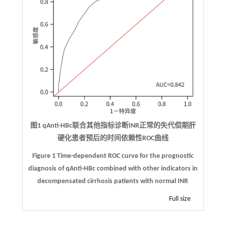
图1 qAnti-HBc联合其他指标诊断INR正常的失代偿期肝
硬化患者预后的时间依赖性ROC曲线
Figure 1 Time-dependent ROC curve for the prognostic
diagnosis of qAnti-HBc combined with other indicators in
decompensated cirrhosis patients with normal INR
Full size