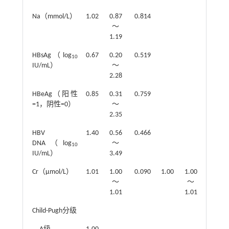
Na（mmol/L）
1.02
0.87
0.814
～
1.19
HBsAg（log
0.67
0.20
0.519
10
IU/mL）
～
2.28
HBeAg（阳性
0.85
0.31
0.759
=1，阴性=0）
～
2.35
HBV
1.40
0.56
0.466
DNA（log
～
10
IU/mL）
3.49
Cr（μmol/L）
1.01
1.00
0.090
1.00
1.00
0.056
～
～
1.01
1.01
Child-Pugh分级