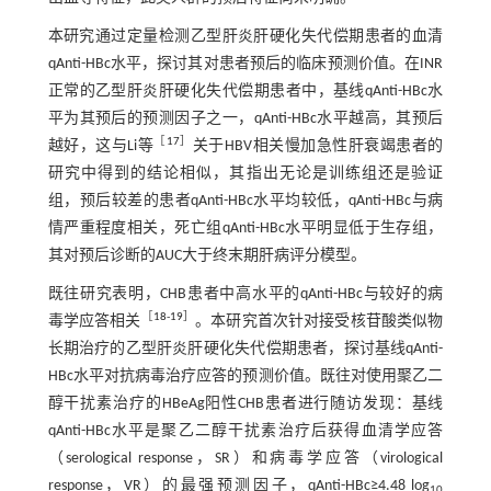
本研究通过定量检测乙型肝炎肝硬化失代偿期患者的血清
qAnti-HBc水平，探讨其对患者预后的临床预测价值。在INR
正常的乙型肝炎肝硬化失代偿期患者中，基线qAnti-HBc水
平为其预后的预测因子之一，qAnti-HBc水平越高，其预后
［
17
］
越好，这与Li等
关于HBV相关慢加急性肝衰竭患者的
研究中得到的结论相似，其指出无论是训练组还是验证
组，预后较差的患者qAnti-HBc水平均较低，qAnti-HBc与病
情严重程度相关，死亡组qAnti-HBc水平明显低于生存组，
其对预后诊断的AUC大于终末期肝病评分模型。
既往研究表明，CHB患者中高水平的qAnti-HBc与较好的病
［
18
-
19
］
毒学应答相关
。本研究首次针对接受核苷酸类似物
长期治疗的乙型肝炎肝硬化失代偿期患者，探讨基线qAnti-
HBc水平对抗病毒治疗应答的预测价值。既往对使用聚乙二
醇干扰素治疗的HBeAg阳性CHB患者进行随访发现：基线
qAnti-HBc水平是聚乙二醇干扰素治疗后获得血清学应答
（serological response，SR）和病毒学应答（virological
response，VR）的最强预测因子，qAnti-HBc≥4.48 log
10