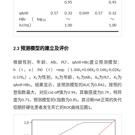
0.95
0.95
qAnti-
0.57
0.33
0.049
0.57
0.32
0.043
HBc（log
～
～
10
IU/mL）
1.00
1.00
2.3 预测模型的建立及评价
根据性别、年龄、Alb、PLT、qAnti-HBc建立预测模型：
h（t，x）/h0（t）=exp（1.34X
+0.06X
-0.14X
-0.02X
-
1
2
3
4
0.57X
）。X
为性别，X
为年龄，X
为Alb，X
为PLT，X
为
5
1
2
3
4
5
qAnti-HBc。结果显示，该预测模型的AUC为0.842。按照约
登指数最大，对应cut-off值为0.94，其敏感度为0.79，特异
度为0.73，预测模型的C指数为0.85。其诊断INR正常的失代
偿期肝硬化患者发生死亡的ROC曲线见
图1
。