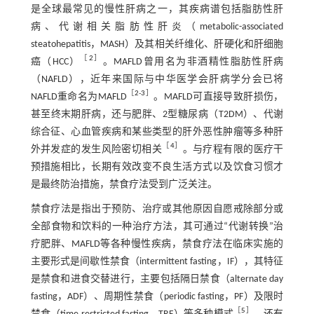
是全球最常见的慢性肝病之一，其疾病谱包括脂肪性肝
病、代谢相关脂肪性肝炎（metabolic-associated
steatohepatitis，MASH）及其相关纤维化、肝硬化和肝细胞
［
2
］
癌（HCC）
。MAFLD曾用名为非酒精性脂肪性肝病
（NAFLD），近年来国际与中华医学会肝病学分会已将
［
2
-
3
］
NAFLD重命名为MAFLD
。MAFLD可直接导致肝损伤，
甚至终末期肝病，还与肥胖、2型糖尿病（T2DM）、代谢
综合征、心血管疾病和某些类型的肝外恶性肿瘤等多种肝
［
4
］
外并发症的发生风险密切相关
。与疗程有限的医疗干
预措施相比，长期有效改变不良生活方式以及饮食习惯才
是最终防治措施，禁食疗法受到广泛关注。
禁食疗法是指出于预防、治疗或其他原因自愿戒除部分或
全部食物和饮料的一种治疗方法，其可通过“代谢转换”治
疗肥胖、MAFLD等各种慢性疾病，禁食疗法在临床实施的
主要形式是间歇性禁食（intermittent fasting，IF），其特征
是禁食和进食交替进行，主要包括隔日禁食（alternate day
fasting，ADF）、周期性禁食（periodic fasting，PF）及限时
［
5
］