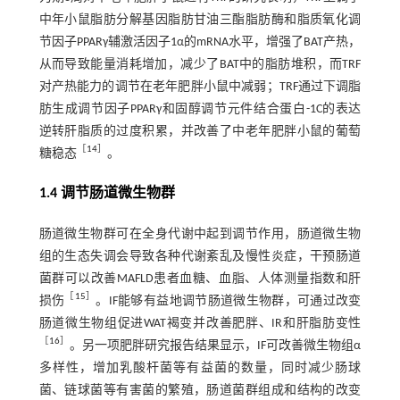
中年小鼠脂肪分解基因脂肪甘油三酯脂肪酶和脂质氧化调
节因子PPARγ辅激活因子1α的mRNA水平，增强了BAT产热，
从而导致能量消耗增加，减少了BAT中的脂肪堆积，而TRF
对产热能力的调节在老年肥胖小鼠中减弱；TRF通过下调脂
肪生成调节因子PPARγ和固醇调节元件结合蛋白-1C的表达
逆转肝脂质的过度积累，并改善了中老年肥胖小鼠的葡萄
［
14
］
糖稳态
。
1.4 调节肠道微生物群
肠道微生物群可在全身代谢中起到调节作用，肠道微生物
组的生态失调会导致各种代谢紊乱及慢性炎症，干预肠道
菌群可以改善MAFLD患者血糖、血脂、人体测量指数和肝
［
15
］
损伤
。IF能够有益地调节肠道微生物群，可通过改变
肠道微生物组促进WAT褐变并改善肥胖、IR和肝脂肪变性
［
16
］
。另一项肥胖研究报告结果显示，IF可改善微生物组α
多样性，增加乳酸杆菌等有益菌的数量，同时减少肠球
菌、链球菌等有害菌的繁殖，肠道菌群组成和结构的改变