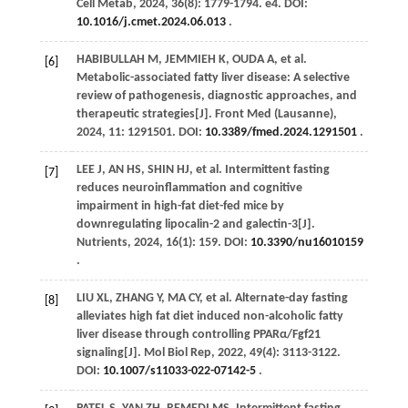
Cell Metab
,
2024
,
36
(8): 1779-1794. e4. DOI:
10.1016/j.cmet.2024.06.013
.
HABIBULLAH
M
,
JEMMIEH
K
,
OUDA
A
,
et al
.
[6]
Metabolic-associated fatty liver disease: A selective
review of pathogenesis, diagnostic approaches, and
therapeutic strategies[J].
Front Med (Lausanne)
,
2024
,
11
: 1291501. DOI:
10.3389/fmed.2024.1291501
.
LEE
J
,
AN
HS
,
SHIN
HJ
,
et al
. Intermittent fasting
[7]
reduces neuroinflammation and cognitive
impairment in high-fat diet-fed mice by
downregulating lipocalin-2 and galectin-3[J].
Nutrients
,
2024
,
16
(1): 159. DOI:
10.3390/nu16010159
.
LIU
XL
,
ZHANG
Y
,
MA
CY
,
et al
. Alternate-day fasting
[8]
alleviates high fat diet induced non-alcoholic fatty
liver disease through controlling PPARα/Fgf21
signaling[J].
Mol Biol Rep
,
2022
,
49
(4): 3113-3122.
DOI:
10.1007/s11033-022-07142-5
.