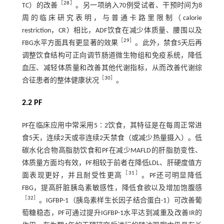
［
28
］
TC）的改善
。另一项纳入70例受试者、干预时间为8
周的临床研究表明，与普通卡路里限制（calorie
restriction，CR）相比，ADF饮食在减少体质量、腰围以及
［
29
］
FBG水平方面具有更显著的效果
。此外，禁食5天后再
调整饮食结构可正向调节肠道微生物组和免疫系统，降低
血压、减轻体质量和改善其他代谢指标，从而改善代谢综
［
30
］
合征患者的整体健康状况
。
2.2 PF
PF在临床应用中常采用5∶2饮食，其特征是在每周正常进
食5天，连续2天或非连续2天禁食（或减少热量摄入）。低
碳水化合物高脂肪饮食和PF在减少MAFLD的肝脂肪变性、
体质量方面均有效，PF相较于前者在降低LDL、肝硬度值方
［
31
］
面表现更好，并且耐受性更高
。PF还可明显降低
FBG，提高肝脏胰岛素敏感性，降低食欲以及增加饱腹感
［
32
］
。IGFBP-1（胰岛素样生长因子结合蛋白-1）可改善葡
萄糖稳态，PF可通过提升IGFBP-1水平达到减重及改善IR的