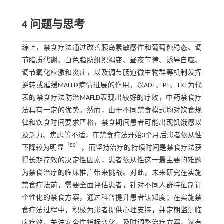
4 问题与思考
综上，禁食疗法通过改善胰岛素敏感性和葡萄糖稳态、调
节脂质代谢、白色脂肪组织褐变、昼夜节律、诱导自噬、
调节氧化应激和炎症，以及调节肠道微生物群等机制发挥
逆转或延缓MAFLD病情进展的作用。以ADF、PF、TRF为代
表的禁食疗法防治MAFLD表现出较好的疗效，中药禁食疗
法具有一定的优势。然而，由于不同禁食模式均对饮食规
律和饮食时间要求严格，禁食期间患者可能出现饥饿感以
及乏力、焦虑等不适，在禁食疗法开始3个月后患者依从性
［
50
］
下降较为明显
，而坚持治疗的持续时间是禁食疗法获
得长期疗效的决定性因素，患者依从性这一最主要的难题
为禁食治疗的临床推广带来挑战。对此，未来研究在实施
禁食疗法前，需要全面评估患者，针对不同人群特征制订
个性化的禁食方案，通过科普提升患者认知度；在实施禁
食疗法过程中，积极为患者提供心理支持
，
并定期监测临
床疗效，关注安全性指标变化，及时调整治疗方案，这有