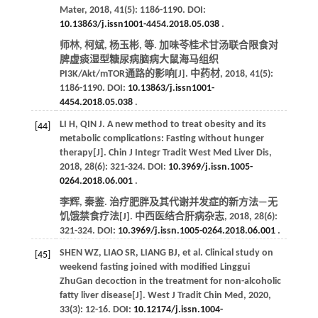
Mater
,
2018
,
41
(5): 1186-1190. DOI:
10.13863/j.issn1001-4454.2018.05.038
.
师林, 柯斌, 杨玉彬,
等
. 加味苓桂术甘汤联合限食对
脾虚痰湿型糖尿病脑病大鼠海马组织
PI3K/Akt/mTOR通路的影响[J].
中药材
,
2018
,
41
(5):
1186-1190. DOI:
10.13863/j.issn1001-
4454.2018.05.038
.
LI
H
,
QIN
J
. A new method to treat obesity and its
[44]
metabolic complications: Fasting without hunger
therapy[J].
Chin J Integr Tradit West Med Liver Dis
,
2018
,
28
(6): 321-324. DOI:
10.3969/j.issn.1005-
0264.2018.06.001
.
李辉, 秦鉴. 治疗肥胖及其代谢并发症的新方法—无
饥饿禁食疗法[J].
中西医结合肝病杂志
,
2018
,
28
(6):
321-324. DOI:
10.3969/j.issn.1005-0264.2018.06.001
.
SHEN
WZ
,
LIAO
SR
,
LIANG
BJ
,
et al
. Clinical study on
[45]
weekend fasting joined with modified Linggui
ZhuGan decoction in the treatment for non-alcoholic
fatty liver disease[J].
West J Tradit Chin Med
,
2020
,
33
(3): 12-16. DOI:
10.12174/j.issn.1004-