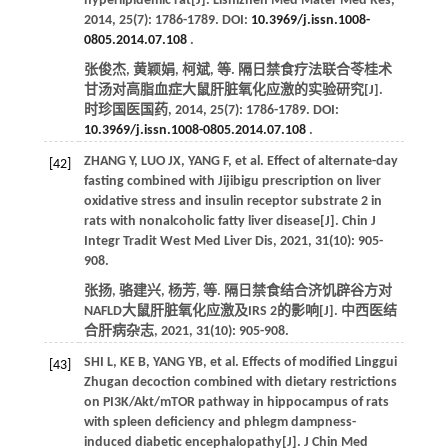
hyperlipidemic rat[J].
Lishizhen Med Mater Med Res
,
2014
,
25
(7): 1786-1789. DOI:
10.3969/j.issn.1008-
0805.2014.07.108
.
张俊杰, 黄颖娟, 柯斌,
等
. 隔日禁食疗法联合苓桂术
甘汤对高脂血症大鼠肝脏氧化应激的实验研究[J].
时珍国医国药
,
2014
,
25
(7): 1786-1789. DOI:
10.3969/j.issn.1008-0805.2014.07.108
.
ZHANG
Y
,
LUO
JX
,
YANG
F
,
et al
. Effect of alternate-day
[42]
fasting combined with Jijibigu prescription on liver
oxidative stress and insulin receptor substrate 2 in
rats with nonalcoholic fatty liver disease[J].
Chin J
Integr Tradit West Med Liver Dis
,
2021
,
31
(10): 905-
908.
张扬, 骆建兴, 杨芳,
等
. 隔日禁食结合济饥辟谷方对
NAFLD大鼠肝脏氧化应激及IRS 2的影响[J].
中西医结
合肝病杂志
,
2021
,
31
(10): 905-908.
SHI
L
,
KE
B
,
YANG
YB
,
et al
. Effects of modified Linggui
[43]
Zhugan decoction combined with dietary restrictions
on PI3K/Akt/mTOR pathway in hippocampus of rats
with spleen deficiency and phlegm dampness-
induced diabetic encephalopathy[J].
J Chin Med