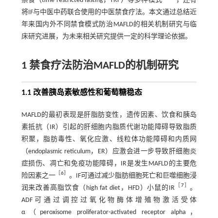
禁食（time restricted fasting，TRF）等多种模式
，还有
将IF与中医中药联合使用的中医禁食疗法。本文通过总结近
年来国内外不同禁食模式防治MAFLD的相关机制研究与临
床研究进展，为未来相关研究提供一定的科学理论依据。
1 禁食疗法防治MAFLD的机制研究
1.1 改善胰岛素敏感性和葡萄糖稳态
MAFLD的最初表现是肝脂肪变性，遗传因素、饮食和胰岛
素抵抗（IR）引起的肝细胞内脂质代谢功能障碍导致脂质
积聚，脂肪毒性、氧化应激、线粒体功能障碍和内质网
（endoplasmic reticulum，ER）应激会进一步导致肝细胞炎
症损伤、凋亡和免疫功能障碍，IR是发生MAFLD的主要危
［
6
］
险因素之一
。IF可通过减少脂肪细胞死亡和巨噬细胞浸
［
7
］
润来改善高脂饮食（high fat diet，HFD）小鼠的IR
。
ADF可通过调控过氧化物酶体增殖物激活受体
α（peroxisome proliferator-activated receptor alpha，