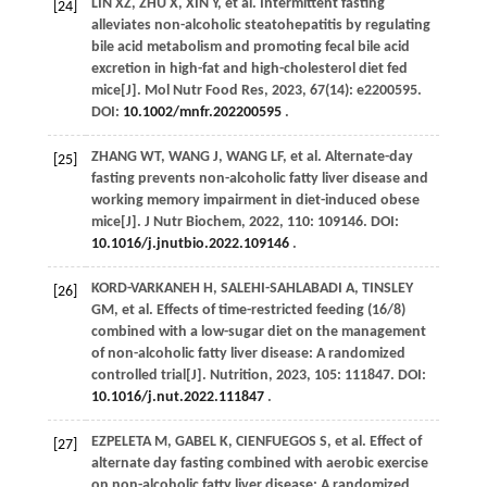
LIN
XZ
,
ZHU
X
,
XIN
Y
,
et al
. Intermittent fasting
[24]
alleviates non-alcoholic steatohepatitis by regulating
bile acid metabolism and promoting fecal bile acid
excretion in high-fat and high-cholesterol diet fed
mice[J].
Mol Nutr Food Res
,
2023
,
67
(14): e2200595.
DOI:
10.1002/mnfr.202200595
.
ZHANG
WT
,
WANG
J
,
WANG
LF
,
et al
. Alternate-day
[25]
fasting prevents non-alcoholic fatty liver disease and
working memory impairment in diet-induced obese
mice[J].
J Nutr Biochem
,
2022
,
110
: 109146. DOI:
10.1016/j.jnutbio.2022.109146
.
KORD-VARKANEH
H
,
SALEHI-SAHLABADI
A
,
TINSLEY
[26]
GM
,
et al
. Effects of time-restricted feeding (16/8)
combined with a low-sugar diet on the management
of non-alcoholic fatty liver disease: A randomized
controlled trial[J].
Nutrition
,
2023
,
105
: 111847. DOI:
10.1016/j.nut.2022.111847
.
EZPELETA
M
,
GABEL
K
,
CIENFUEGOS
S
,
et al
. Effect of
[27]
alternate day fasting combined with aerobic exercise
on non-alcoholic fatty liver disease: A randomized