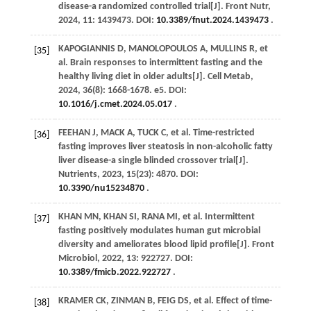
disease-a randomized controlled trial[J].
Front Nutr
,
2024
,
11
: 1439473. DOI:
10.3389/fnut.2024.1439473
.
KAPOGIANNIS
D
,
MANOLOPOULOS
A
,
MULLINS
R
,
et
[35]
al
. Brain responses to intermittent fasting and the
healthy living diet in older adults[J].
Cell Metab
,
2024
,
36
(8): 1668-1678. e5. DOI:
10.1016/j.cmet.2024.05.017
.
FEEHAN
J
,
MACK
A
,
TUCK
C
,
et al
. Time-restricted
[36]
fasting improves liver steatosis in non-alcoholic fatty
liver disease-a single blinded crossover trial[J].
Nutrients
,
2023
,
15
(23): 4870. DOI:
10.3390/nu15234870
.
KHAN
MN
,
KHAN
SI
,
RANA
MI
,
et al
. Intermittent
[37]
fasting positively modulates human gut microbial
diversity and ameliorates blood lipid profile[J].
Front
Microbiol
,
2022
,
13
: 922727. DOI:
10.3389/fmicb.2022.922727
.
KRAMER
CK
,
ZINMAN
B
,
FEIG
DS
,
et al
. Effect of time-
[38]