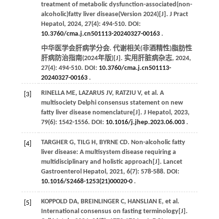
treatment of metabolic dysfunction-associated(non-
alcoholic)fatty liver disease(Version 2024)[J].
J Pract
Hepatol
,
2024
,
27
(4): 494-510. DOI:
10.3760/cma.j.cn501113-20240327-00163
.
中华医学会肝病学分会. 代谢相关(非酒精性)脂肪性
肝病防治指南(2024年版)[J].
实用肝脏病杂志
,
2024
,
27
(4): 494-510. DOI:
10.3760/cma.j.cn501113-
20240327-00163
.
RINELLA
ME
,
LAZARUS
JV
,
RATZIU
V
,
et al
. A
[3]
multisociety Delphi consensus statement on new
fatty liver disease nomenclature[J].
J Hepatol
,
2023
,
79
(6): 1542-1556. DOI:
10.1016/j.jhep.2023.06.003
.
TARGHER
G
,
TILG
H
,
BYRNE
CD
. Non-alcoholic fatty
[4]
liver disease: A multisystem disease requiring a
multidisciplinary and holistic approach[J].
Lancet
Gastroenterol Hepatol
,
2021
,
6
(7): 578-588. DOI:
10.1016/S2468-1253(21)00020-0
.
KOPPOLD
DA
,
BREINLINGER
C
,
HANSLIAN
E
,
et al
.
[5]
International consensus on fasting terminology[J].