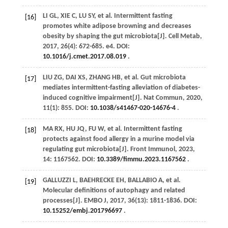
LI
GL
,
XIE
C
,
LU
SY
,
et al
. Intermittent fasting
[16]
promotes white adipose browning and decreases
obesity by shaping the gut microbiota[J].
Cell Metab
,
2017
,
26
(4): 672-685. e4. DOI:
10.1016/j.cmet.2017.08.019
.
LIU
ZG
,
DAI
XS
,
ZHANG
HB
,
et al
. Gut microbiota
[17]
mediates intermittent-fasting alleviation of diabetes-
induced cognitive impairment[J].
Nat Commun
,
2020
,
11
(1): 855. DOI:
10.1038/s41467-020-14676-4
.
MA
RX
,
HU
JQ
,
FU
W
,
et al
. Intermittent fasting
[18]
protects against food allergy in a murine model via
regulating gut microbiota[J].
Front Immunol
,
2023
,
14
: 1167562. DOI:
10.3389/fimmu.2023.1167562
.
GALLUZZI
L
,
BAEHRECKE
EH
,
BALLABIO
A
,
et al
.
[19]
Molecular definitions of autophagy and related
processes[J].
EMBO J
,
2017
,
36
(13): 1811-1836. DOI:
10.15252/embj.201796697
.