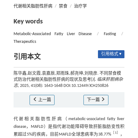
代谢相关脂肪性肝病
/
禁食
/
治疗学
Key words
Metabolic-Associated Fatty Liver Disease
/
Fasting
/
Therapeutics
引用格式 ▾
引用本文
陈华鑫,赵文霞,袁嘉辰,郑雨珠,郝尧坤,刘晓彦. 不同禁食模
式防治代谢相关脂肪性肝病的现状及思考[J].
临床肝胆病杂
志
, 2025, 41(08): 1643-1648 DOI:10.12449/JCH250826
上一篇
下一篇
代谢相关脂肪性肝病（metabolic-associated fatty liver
disease，MAFLD）是指代谢功能障碍导致肝脏脂肪变性积
［
1
］
累超过5%的疾病，目前MAFLD全球患病率为38.77%
，