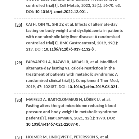
controlled trial[J].
Cell Metab
,
2023
,
35
(1): 56-70. e3.
DOI:
10.1016/j.cmet.2022.12.001
.
CAI
H
,
QIN
YL
,
SHI
ZY
,
et al
. Effects of alternate-day
[28]
fasting on body weight and dyslipidaemia in patients
with non-alcoholic fatty liver disease: A randomised
controlled trial[J].
BMC Gastroenterol
,
2019
,
19
(1):
219. DOI:
10.1186/s12876-019-1132-8
.
PARVARESH
A
,
RAZAVI
R
,
ABBASI
B
,
et al
. Modified
[29]
alternate-day fasting vs. calorie restriction in the
treatment of patients with metabolic syndrome: A
randomized clinical trial[J].
Complement Ther Med
,
2019
,
47
: 102187. DOI:
10.1016/j.ctim.2019.08.021
.
MAIFELD
A
,
BARTOLOMAEUS
H
,
LÖBER
U
,
et al
.
[30]
Fasting alters the gut microbiome reducing blood
pressure and body weight in metabolic syndrome
patients[J].
Nat Commun
,
2021
,
12
(1): 1970. DOI:
10.1038/s41467-021-22097-0
.
HOLMER
M
,
LINDQVIST
C
,
PETERSSON
S
,
et al
.
[31]