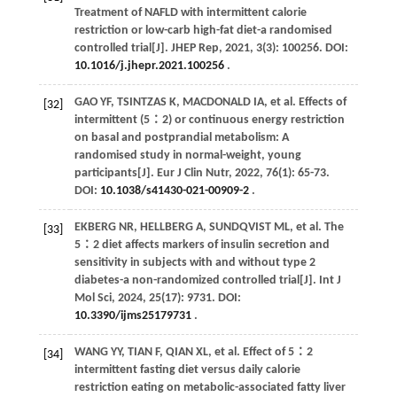
Treatment of NAFLD with intermittent calorie
restriction or low-carb high-fat diet-a randomised
controlled trial[J].
JHEP Rep
,
2021
,
3
(3): 100256. DOI:
10.1016/j.jhepr.2021.100256
.
GAO
YF
,
TSINTZAS
K
,
MACDONALD
IA
,
et al
. Effects of
[32]
intermittent (5∶2) or continuous energy restriction
on basal and postprandial metabolism: A
randomised study in normal-weight, young
participants[J].
Eur J Clin Nutr
,
2022
,
76
(1): 65-73.
DOI:
10.1038/s41430-021-00909-2
.
EKBERG
NR
,
HELLBERG
A
,
SUNDQVIST
ML
,
et al
. The
[33]
5‍∶‍2 diet affects markers of insulin secretion and
sensitivity in subjects with and without type 2
diabetes-a non-randomized controlled trial[J].
Int J
Mol Sci
,
2024
,
25
(17): 9731. DOI:
10.3390/ijms25179731
.
WANG
YY
,
TIAN
F
,
QIAN
XL
,
et al
. Effect of 5∶‍2
[34]
intermittent fasting diet versus daily calorie
restriction eating on metabolic-associated fatty liver