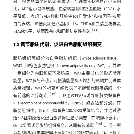
另一项为期12个月的研究表明，与连续HFD喂养的小鼠相
比，ADF组小鼠体质量、血清转氨酶和空腹血糖（FBG）水
平降低，考虑与ADF抑制肝脏中Toll样受体4和核因子-κB蛋
白的表达，降低炎症通路基因IL-1β、TNF-α和血清淀粉样蛋
［
11
］
白A的水平，从而改善IR和肝脂肪变性有关
。
1.3 调节脂质代谢，促进白色脂肪组织褐变
脂肪组织可细分为白色脂肪组织（white adipose tissue，
WAT）和棕色脂肪组织（brown adipose tissue，BAT），并进
一步细分为内脏和皮下脂肪库；WAT主要以TG的形式储存
能量，BAT参与产热，可抵消能量摄入增加的影响并促进体
质量减轻，WAT的褐变可能代表了肥胖和代谢疾病的一个
［
12
］
有前途的治疗靶点
。IF通过PPARα诱导肝脏类黏蛋白
2（recombinant orosomucoid 2，Orm2）的表达和分泌。在
脂肪组织中，Orm2与糖蛋白130/IL-23受体结合，并通过激
活p38丝裂原活化蛋白激酶促进脂肪褐变，在肥胖小鼠中，
［
13
］
Orm2显著诱导脂肪组织褐变，从而有效减重
。另一项
为期8周对中老年肥胖小鼠进行TRF的研究表明，TRF上调了