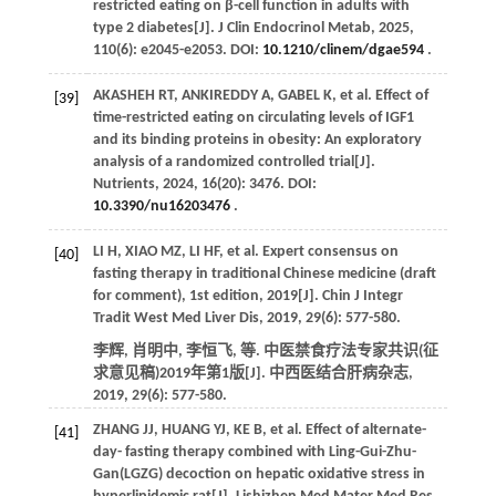
restricted eating on β-cell function in adults with
type 2 diabetes[J].
J Clin Endocrinol Metab
,
2025
,
110
(6): e2045-e2053. DOI:
10.1210/clinem/dgae594
.
AKASHEH
RT
,
ANKIREDDY
A
,
GABEL
K
,
et al
. Effect of
[39]
time-restricted eating on circulating levels of IGF1
and its binding proteins in obesity: An exploratory
analysis of a randomized controlled trial[J].
Nutrients
,
2024
,
16
(20): 3476. DOI:
10.3390/nu16203476
.
LI
H
,
XIAO
MZ
,
LI
HF
,
et al
. Expert consensus on
[40]
fasting therapy in traditional Chinese medicine (draft
for comment), 1st edition, 2019[J].
Chin J Integr
Tradit West Med Liver Dis
,
2019
,
29
(6): 577-580.
李辉, 肖明中, 李恒飞,
等
. 中医禁食疗法专家共识(征
求意见稿)2019年第1版[J].
中西医结合肝病杂志
,
2019
,
29
(6): 577-580.
ZHANG
JJ
,
HUANG
YJ
,
KE
B
,
et al
. Effect of alternate-
[41]
day- fasting therapy combined with Ling-Gui-Zhu-
Gan(LGZG) decoction on hepatic oxidative stress in