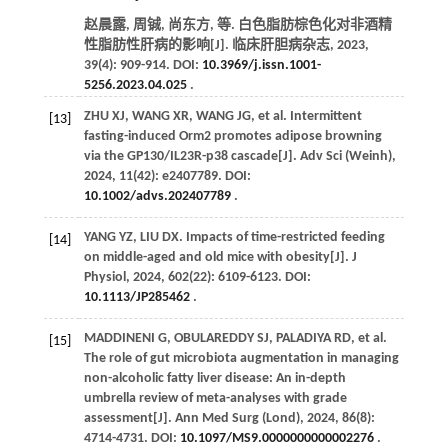
赵晨露, 周铖, 尚东方,
等
. 白色脂肪棕色化对非酒精
性脂肪性肝病的影响[J].
临床肝胆病杂志
,
2023
,
39
(4): 909-914. DOI:
10.3969/j.issn.1001-
5256.2023.04.025
.
ZHU
XJ
,
WANG
XR
,
WANG
JG
,
et al
. Intermittent
[13]
fasting-induced Orm2 promotes adipose browning
via the GP130/IL23R-p38 cascade[J].
Adv Sci (Weinh)
,
2024
,
11
(42): e2407789. DOI:
10.1002/advs.202407789
.
YANG
YZ
,
LIU
DX
. Impacts of time-restricted feeding
[14]
on middle-aged and old mice with obesity[J].
J
Physiol
,
2024
,
602
(22): 6109-6123. DOI:
10.1113/JP285462
.
MADDINENI
G
,
OBULAREDDY
SJ
,
PALADIYA
RD
,
et al
.
[15]
The role of gut microbiota augmentation in managing
non-alcoholic fatty liver disease: An in-depth
umbrella review of meta-analyses with grade
assessment[J].
Ann Med Surg (Lond)
,
2024
,
86
(8):
4714-4731. DOI:
10.1097/MS9.0000000000002276
.