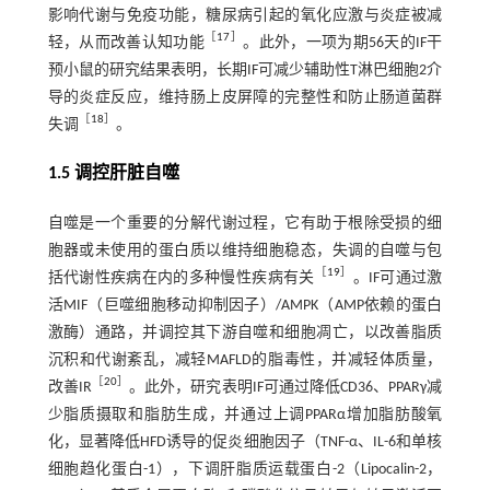
影响代谢与免疫功能，糖尿病引起的氧化应激与炎症被减
［
17
］
轻，从而改善认知功能
。此外，一项为期56天的IF干
预小鼠的研究结果表明，长期IF可减少辅助性T淋巴细胞2介
导的炎症反应，维持肠上皮屏障的完整性和防止肠道菌群
［
18
］
失调
。
1.5 调控肝脏自噬
自噬是一个重要的分解代谢过程，它有助于根除受损的细
胞器或未使用的蛋白质以维持细胞稳态，失调的自噬与包
［
19
］
括代谢性疾病在内的多种慢性疾病有关
。IF可通过激
活MIF（巨噬细胞移动抑制因子）/AMPK（AMP依赖的蛋白
激酶）通路，并调控其下游自噬和细胞凋亡，以改善脂质
沉积和代谢紊乱，减轻MAFLD的脂毒性，并减轻体质量，
［
20
］
改善IR
。此外，研究表明IF可通过降低CD36、PPARγ减
少脂质摄取和脂肪生成，并通过上调PPARα增加脂肪酸氧
化，显著降低HFD诱导的促炎细胞因子（TNF-α、IL-6和单核
细胞趋化蛋白-1），下调肝脂质运载蛋白-2（Lipocalin-2，