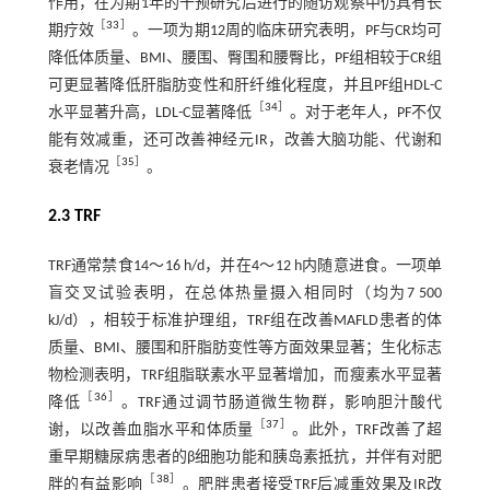
作用，在为期1年的干预研究后进行的随访观察中仍具有长
［
33
］
期疗效
。一项为期12周的临床研究表明，PF与CR均可
降低体质量、BMI、腰围、臀围和腰臀比，PF组相较于CR组
可更显著降低肝脂肪变性和肝纤维化程度，并且PF组HDL-C
［
34
］
水平显著升高，LDL-C显著降低
。对于老年人，PF不仅
能有效减重，还可改善神经元IR，改善大脑功能、代谢和
［
35
］
衰老情况
。
2.3 TRF
TRF通常禁食14～16 h/d，并在4～12 h内随意进食。一项单
盲交叉试验表明，在总体热量摄入相同时（均为7 500
kJ/d），相较于标准护理组，TRF组在改善MAFLD患者的体
质量、BMI、腰围和肝脂肪变性等方面效果显著；生化标志
物检测表明，TRF组脂联素水平显著增加，而瘦素水平显著
［
36
］
降低
。TRF通过调节肠道微生物群，影响胆汁酸代
［
37
］
谢，以改善血脂水平和体质量
。此外，TRF改善了超
重早期糖尿病患者的β细胞功能和胰岛素抵抗，并伴有对肥
［
38
］
胖的有益影响
。肥胖患者接受TRF后减重效果及IR改