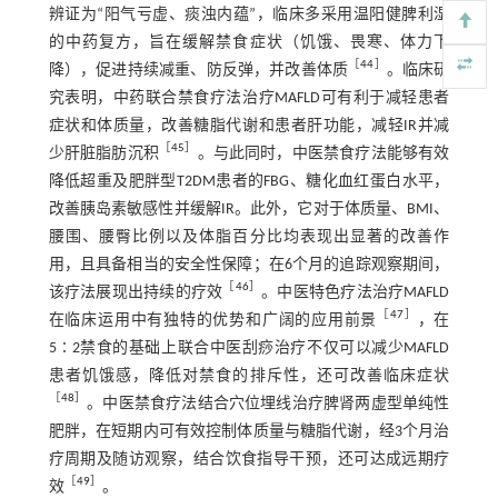
辨证为“阳气亏虚、痰浊内蕴”，临床多采用温阳健脾利湿
的中药复方，旨在缓解禁食症状（饥饿、畏寒、体力下
［
44
］
降），促进持续减重、防反弹，并改善体质
。临床研
究表明，中药联合禁食疗法治疗MAFLD可有利于减轻患者
症状和体质量，改善糖脂代谢和患者肝功能，减轻IR并减
［
45
］
少肝脏脂肪沉积
。与此同时，中医禁食疗法能够有效
降低超重及肥胖型T2DM患者的FBG、糖化血红蛋白水平，
改善胰岛素敏感性并缓解IR。此外，它对于体质量、BMI、
腰围、腰臀比例以及体脂百分比均表现出显著的改善作
用，且具备相当的安全性保障；在6个月的追踪观察期间，
［
46
］
该疗法展现出持续的疗效
。中医特色疗法治疗MAFLD
［
47
］
在临床运用中有独特的优势和广阔的应用前景
，在
5∶2禁食的基础上联合中医刮痧治疗不仅可以减少MAFLD
患者饥饿感，降低对禁食的排斥性，还可改善临床症状
［
48
］
。中医禁食疗法结合穴位埋线治疗脾肾两虚型单纯性
肥胖，在短期内可有效控制体质量与糖脂代谢，经3个月治
疗周期及随访观察，结合饮食指导干预，还可达成远期疗
［
49
］
效
。