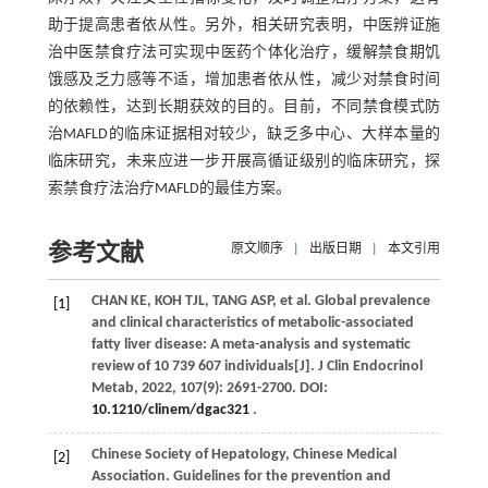
助于提高患者依从性。另外，相关研究表明，中医辨证施
治中医禁食疗法可实现中医药个体化治疗，缓解禁食期饥
饿感及乏力感等不适，增加患者依从性，减少对禁食时间
的依赖性，达到长期获效的目的。目前，不同禁食模式防
治MAFLD的临床证据相对较少，缺乏多中心、大样本量的
临床研究，未来应进一步开展高循证级别的临床研究，探
索禁食疗法治疗MAFLD的最佳方案。
参考文献
原文顺序
|
出版日期
|
本文引用
CHAN
KE
, KOH TJL,
TANG
ASP
,
et al
. Global prevalence
[1]
and clinical characteristics of metabolic-associated
fatty liver disease: A meta-analysis and systematic
review of 10 739 607 individuals[J].
J Clin Endocrinol
Metab
,
2022
,
107
(9): 2691-2700. DOI:
10.1210/clinem/dgac321
.
Chinese Society of Hepatology, Chinese Medical
[2]
Association. Guidelines for the prevention and