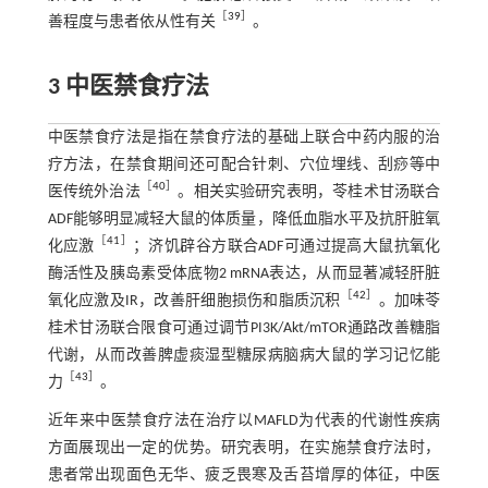
［
39
］
善程度与患者依从性有关
。
3 中医禁食疗法
中医禁食疗法是指在禁食疗法的基础上联合中药内服的治
疗方法，在禁食期间还可配合针刺、穴位埋线、刮痧等中
［
40
］
医传统外治法
。相关实验研究表明，苓桂术甘汤联合
ADF能够明显减轻大鼠的体质量，降低血脂水平及抗肝脏氧
［
41
］
化应激
；济饥辟谷方联合ADF可通过提高大鼠抗氧化
酶活性及胰岛素受体底物2 mRNA表达，从而显著减轻肝脏
［
42
］
氧化应激及IR，改善肝细胞损伤和脂质沉积
。加味苓
桂术甘汤联合限食可通过调节PI3K/Akt/mTOR通路改善糖脂
代谢，从而改善脾虚痰湿型糖尿病脑病大鼠的学习记忆能
［
43
］
力
。
近年来中医禁食疗法在治疗以MAFLD为代表的代谢性疾病
方面展现出一定的优势。研究表明，在实施禁食疗法时，
患者常出现面色无华、疲乏畏寒及舌苔增厚的体征，中医