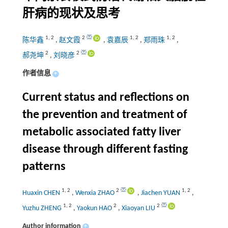
肝病的现状及思考
1
,
2
2
1
,
2
1
,
2
陈华鑫
,
赵文霞
,
袁嘉辰
,
郑雨珠
,
2
2
郝尧坤
,
刘晓彦
作者信息
+
Current status and reflections on
the prevention and treatment of
metabolic associated fatty liver
disease through different fasting
patterns
1
,
2
2
1
,
2
Huaxin CHEN
,
Wenxia ZHAO
,
Jiachen YUAN
,
1
,
2
2
2
Yuzhu ZHENG
,
Yaokun HAO
,
Xiaoyan LIU
Author information
+