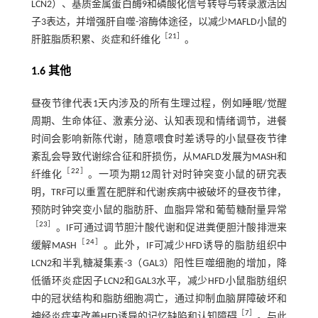
LCN2）、基质金属蛋白酶9和磷酸化信号转导与转录激活因
子3表达，并增强肝自噬-溶酶体途径，以减少MAFLD小鼠的
［
21
］
肝脏脂质积累、炎症和纤维化
。
1.6 其他
昼夜节律代表1天内涉及的所有生理过程，例如睡眠/觉醒
周期、生命体征、激素分泌、认知表现和情绪调节，进餐
时间会影响新陈代谢，随意喂食时差诱导的小鼠昼夜节律
紊乱会导致代谢综合征和肝损伤，从MAFLD发展为MASH和
［
22
］
纤维化
。一项为期12周针对时钟突变小鼠的研究表
明，TRF可以重置在肥胖和代谢疾病中被破坏的昼夜节律，
预防时钟突变小鼠的脂肪肝、血脂异常和葡萄糖耐量异常
［
23
］
。IF可通过调节胆汁酸代谢和促进粪便胆汁酸排泄来
［
24
］
缓解MASH
。此外，IF可减少HFD诱导的脂肪组织中
LCN2和半乳糖凝集素-3（GAL3）阳性巨噬细胞的增加，降
低循环炎症因子LCN2和GAL3水平，减少HFD小鼠脂肪组织
中的冠状结构和脂肪细胞凋亡，通过抑制血脑屏障破坏和
［
7
］
神经炎症来改善HFD诱导的记忆缺陷和认知障碍
。与此