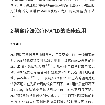
同时，IF可通过减少中枢神经系统中的氧化应激和小胶质细
胞过度活化以缓解MAFLD发展过程中的认知能力下降
［
25
］
。
2 禁食疗法治疗MAFLD的临床应用
2.1 ADF
ADF包括禁食日与自由进食日，二者交替进行。一项研究表
明，ADF加低糖饮食可以减少肥胖，改善MAFLD患者的肝
［
26
］
脏、血脂和炎症标志物
。相较于单独禁食或单独运
动，ADF与运动相结合可有效减少NAFLD患者的肝脂肪变
［
27
］
性，并改善IR
。一项纳入271例NAFLD患者的随机对照
试验表明，在为期12周的饮食干预下，ADF组体质量显著下
降8.6 kg；脂肪减少平均达到3.48 kg；TG水平明显下降；
ADF的饮食依从性可达到97.5%，并且可以在相对较短的时
间内（4～12周）实现体脂肪量的减少和血脂异常（TG、