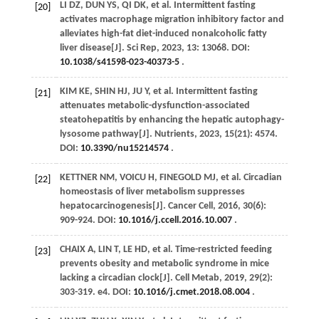
LI
DZ
, DUN YS,
QI
DK
,
et al
. Intermittent fasting
[20]
activates macrophage migration inhibitory factor and
alleviates high-fat diet-induced nonalcoholic fatty
liver disease[J].
Sci Rep
,
2023
,
13
: 13068. DOI:
10.1038/s41598-023-40373-5
.
KIM
KE
,
SHIN
HJ
,
JU
Y
,
et al
. Intermittent fasting
[21]
attenuates metabolic-dysfunction-associated
steatohepatitis by enhancing the hepatic autophagy-
lysosome pathway[J].
Nutrients
,
2023
,
15
(21): 4574.
DOI:
10.3390/nu15214574
.
KETTNER
NM
,
VOICU
H
,
FINEGOLD
MJ
,
et al
. Circadian
[22]
homeostasis of liver metabolism suppresses
hepatocarcinogenesis[J].
Cancer Cell
,
2016
,
30
(6):
909-924. DOI:
10.1016/j.ccell.2016.10.007
.
CHAIX
A
,
LIN
T
,
LE
HD
,
et al
. Time-restricted feeding
[23]
prevents obesity and metabolic syndrome in mice
lacking a circadian clock[J].
Cell Metab
,
2019
,
29
(2):
303-319. e4. DOI:
10.1016/j.cmet.2018.08.004
.