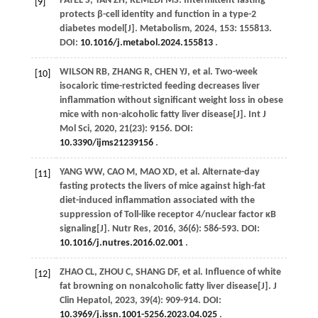
PATEL
S
,
YAN
ZH
,
REMEDI
MS
. Intermittent fasting
[9]
protects β-cell identity and function in a type-2
diabetes model[J].
Metabolism
,
2024
,
153
: 155813.
DOI:
10.1016/j.metabol.2024.155813
.
WILSON
RB
,
ZHANG
R
,
CHEN
YJ
,
et al
. Two-week
[10]
isocaloric time-restricted feeding decreases liver
inflammation without significant weight loss in obese
mice with non-alcoholic fatty liver disease[J].
Int J
Mol Sci
,
2020
,
21
(23): 9156. DOI:
10.3390/ijms21239156
.
YANG
WW
,
CAO
M
,
MAO
XD
,
et al
. Alternate-day
[11]
fasting protects the livers of mice against high-fat
diet-induced inflammation associated with the
suppression of Toll-like receptor 4/nuclear factor κB
signaling[J].
Nutr Res
,
2016
,
36
(6): 586-593. DOI:
10.1016/j.nutres.2016.02.001
.
ZHAO
CL
,
ZHOU
C
,
SHANG
DF
,
et al
. Influence of white
[12]
fat browning on nonalcoholic fatty liver disease[J].
J
Clin Hepatol
,
2023
,
39
(4): 909-914. DOI:
10.3969/j.issn.1001-5256.2023.04.025
.