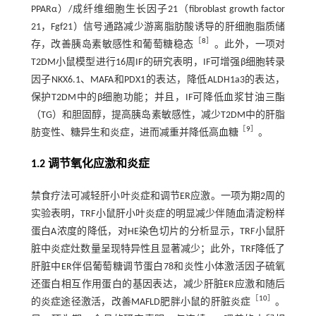
PPARα）/成纤维细胞生长因子21（fibroblast growth factor
21，Fgf21）信号通路减少游离脂肪酸诱导的肝细胞脂质储
［
8
］
存，改善胰岛素敏感性和葡萄糖稳态
。此外，一项对
T2DM小鼠模型进行16周IF的研究表明，IF可增强β细胞转录
因子NKX6.1、MAFA和PDX1的表达，降低ALDH1a3的表达，
保护T2DM中的β细胞功能；并且，IF可降低血浆甘油三酯
（TG）和胆固醇，提高胰岛素敏感性，减少T2DM中的肝脂
［
9
］
肪变性、糖异生和炎症，进而减重并降低高血糖
。
1.2 调节氧化应激和炎症
禁食疗法可减轻肝小叶炎症和调节ER应激。一项为期2周的
实验表明，TRF小鼠肝小叶炎症的明显减少伴随血清淀粉样
蛋白A浓度的降低，对HE染色切片的分析显示，TRF小鼠肝
脏中炎症灶数量呈现特异性且显著减少；此外，TRF降低了
肝脏中ER伴侣葡萄糖调节蛋白78和炎性小体激活因子硫氧
还蛋白相互作用蛋白的基因表达，减少肝脏ER应激和随后
［
10
］
的炎症途径激活，改善MAFLD肥胖小鼠的肝脏炎症
。