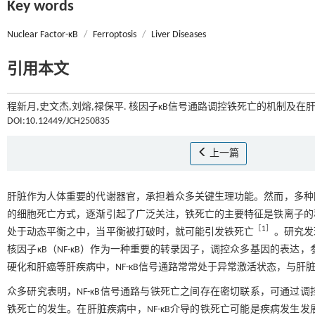
Key words
Nuclear Factor-κB
/
Ferroptosis
/
Liver Diseases
引用本文
程新月,史文杰,刘熔,禄保平. 核因子κB信号通路调控铁死亡的机制及在肝脏
DOI:10.12449/JCH250835
上一篇
肝脏作为人体重要的代谢器官，承担着众多关键生理功能。然而，多种
的细胞死亡方式，逐渐引起了广泛关注，铁死亡的主要特征是铁离子的
［
1
］
处于动态平衡之中，当平衡被打破时，就可能引发铁死亡
。研究发
核因子κB（NF-κB）作为一种重要的转录因子，调控众多基因的表
硬化和肝癌等肝疾病中，NF-κB信号通路常常处于异常激活状态，与肝
众多研究表明，NF-κB信号通路与铁死亡之间存在密切联系，可通过
铁死亡的发生。在肝脏疾病中，NF-κB介导的铁死亡可能是疾病发生