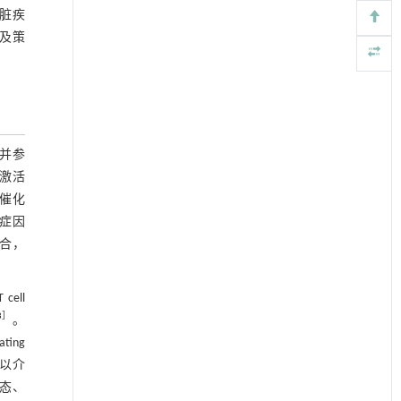
肝脏疾
及策
并参
制激活
由催化
症因
结合，
ell
8
］
。
ing
胞核以介
稳态、