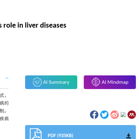
role in liver diseases
AI Summary
AI Mindmap
形式，
疾病的
机制。
疾病
PDF (935KB)