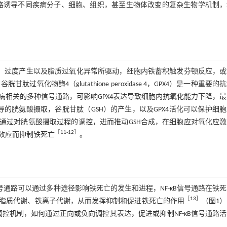
通路诱导不同疾病分子、细胞、组织，甚至生物体改变的复杂生物学机制
S）过度产生以及脂质过氧化异常所驱动，细胞内铁蓄积触发芬顿反应，或
谷胱甘肽过氧化物酶4（glutathione peroxidase 4，GPX4）是一种重要的
相关的多种信号通路，可影响GPX4表达导致细胞内抗氧化能力下降，
导的胱氨酸摄取，谷胱甘肽（GSH）的产生，以及GPX4活化可以保护细
7 member 11）通过对胱氨酸摄取过程的调控，进而推动GSH合成，在细胞应对氧化应
［
11
-
12
］
效应而抑制铁死亡
。
B信号通路可以通过多种途径影响铁死亡的发生和进程，NF-κB信号通路在铁
［
13
］
脂质代谢、铁离子代谢，从而发挥抑制和促进铁死亡的作用
（
图1
）
调控机制，如何通过正向或负向调控其表达，促进或抑制NF-κB信号通路