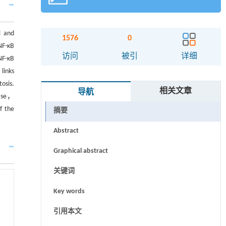
l and
1576
0
NF-κB
访问
被引
详细
NF-κB
links
osis.
相关文章
导航
ease，
f the
摘要
Abstract
Graphical abstract
关键词
Key words
引用本文