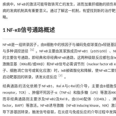
疾病中，NF-κB的激活可能导致铁死亡的发生，进而加重肝细胞的损伤
病的发病机制具有重要意义。通过了解这一机制，有望找到新的治疗靶
略。
1 NF-κB信号通路概述
NF-κB是一组转录因子，由B细胞中的核因子与编码免疫球蛋白κ轻链基
［
5
］
与多种调控途径
。NF-κB主要由其家族成员NF-κB1（p105/p50）、N
的主要信号通路，即经典和非经典NF-κB通路，这两种级联反应都包含IκB激酶（inh
激酶亚基（IKKα和/或IKKβ）和NF-κB信号必需调节剂（nuclear factor κB es
子、细胞凋亡信号或氧化应激）时，IκB被磷酸化和降解，使NF-κB
［
7
］
启动靶基因的转录，诱发炎症反应
。
经典通路的活化依赖于NF-κB1、Rel A与c-Rel的介导，主要由B细胞受体（B 
receptor，TCR）、肿瘤坏死因子-α（TNF-α）和脂多糖（LPS）等激活I
而非经典通路则主要涉及NF-κB2及Rel B，由CD40配体（CD40L）、淋巴毒素β（
factor，BAFF）等激活，NF-κB诱导激酶（NF-κB inducing kinase
导下游基因转录，触发信号级联，在炎症与免疫反应的介导过程中发