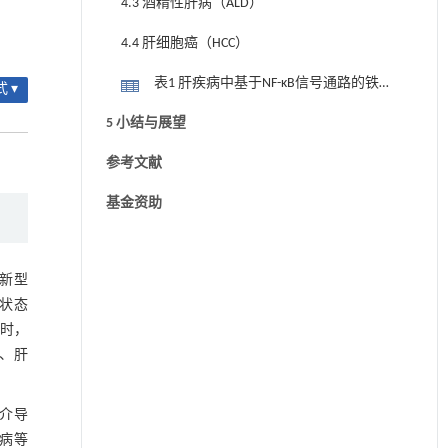
4.3 酒精性肝病（ALD）
MAFLD）
4.4 肝细胞癌（HCC）
表1 肝疾病中基于NF-κB信号通路的铁死
 ▾
亡调控分子及调控机制
5 小结与展望
参考文献
基金资助
新型
状态
时，
、肝
而介导
肝病等