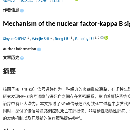
程新月
,
史文杰
,
刘熔
,
禄保平
作者信息
+
Mechanism of the nuclear factor-kappa B sign
1
1
1
1
,
2
Xinyue CHENG
,
Wenjie SHI
,
Rong LIU
,
Baoping LU
Author information
+
文章历史
+
摘要
核因子κB（NF-κB）信号通路作为一种经典的炎症反应通路，在多
研究发现NF-κB信号通路与铁死亡之间存在紧密联系，影响着肝脏系统
治疗中有巨大潜力。本文探讨了NF-κB信号通路对铁死亡过程中脂质
同时，探讨了该信号通路调控铁死亡在肝损伤、非酒精性脂肪性肝病、
的发病机制以及开发新的治疗策略提供参考。