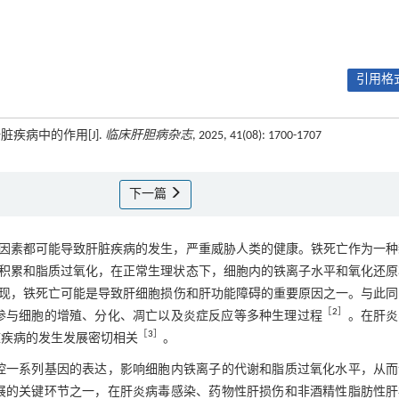
引用格式
疾病中的作用[J].
临床肝胆病杂志
, 2025, 41(08): 1700-1707
下一篇
因素都可能导致肝脏疾病的发生，严重威胁人类的健康。铁死亡作为一种
积累和脂质过氧化，在正常生理状态下，细胞内的铁离子水平和氧化还原
现，铁死亡可能是导致肝细胞损伤和肝功能障碍的重要原因之一。与此同
［
2
］
达，参与细胞的增殖、分化、凋亡以及炎症反应等多种生理过程
。在肝炎
［
3
］
脏疾病的发生发展密切相关
。
调控一系列基因的表达，影响细胞内铁离子的代谢和脂质过氧化水平，从
发展的关键环节之一，在肝炎病毒感染、药物性肝损伤和非酒精性脂肪性