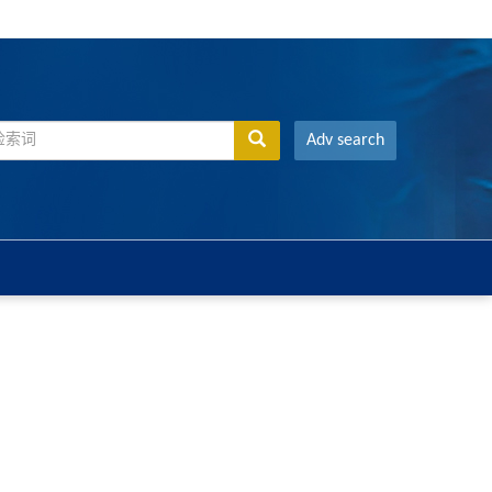
Adv search