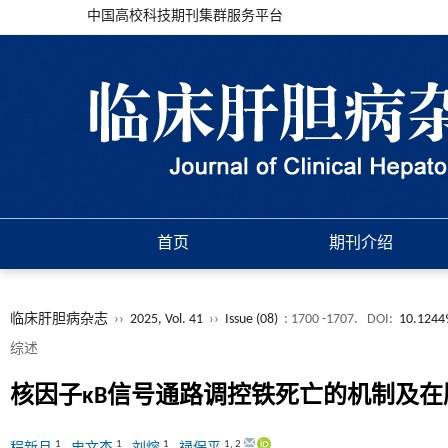
中国高校科技期刊集群服务平台
首页
期刊介绍
临床肝胆病杂志
››
2025, Vol. 41
››
Issue (08)
: 1700 -1707.
DOI:
10.1244
综述
核因子κB信号通路调控铁死亡的机制及
1
1
1
1
,
2