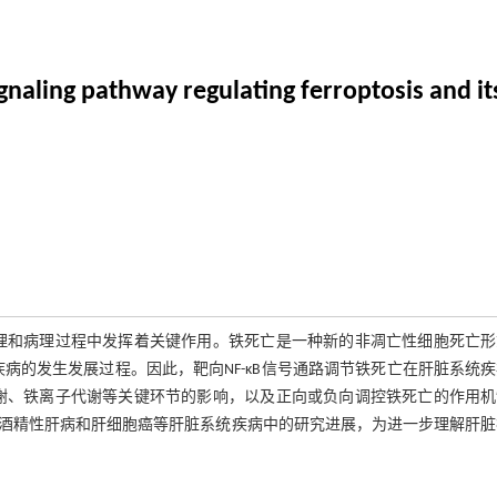
aling pathway regulating ferroptosis and its 
种生理和病理过程中发挥着关键作用。铁死亡是一种新的非凋亡性细胞死亡
疾病的发生发展过程。因此，靶向NF-κB信号通路调节铁死亡在肝脏系统
代谢、铁离子代谢等关键环节的影响，以及正向或负向调控铁死亡的作用
酒精性肝病和肝细胞癌等肝脏系统疾病中的研究进展，为进一步理解肝脏