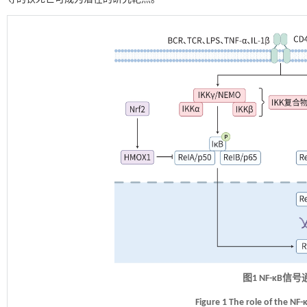
图1 NF-κB
Figure 1 The role of the NF-