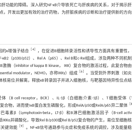
和肝功能的障碍。深入研究NF-κB介导铁死亡与肝疾病的关系，对于揭示
点，开发出更加有效的治疗药物，为肝脏疾病的诊断和治疗提供新的方向
［
4
］
因的κ增强子结合
，在促进B细胞转录活性和诱导性方面具有重要性，
F-κB2（p100/p52）、Rel A（p65）、Rel B和c-Rel组成，涉及两种不同机
ibitor of kappa B kinase， IKK）复合物的激活过程，此复合物
［
6
］
sential modulator，NEMO，亦称IKKγ）组成
。当受到外界刺激（如炎
二聚体核易位并解离，释放κB转录因子并进入细胞核，与靶基因特异性位点
cell receptor，BCR）、IL-1β（白细胞介素-1β）、T细胞受体（T c
［
KK复合物，进而使IĸB蛋白发生磷酸化，形成RelA/p50或RelA/p65异二聚体
Lymphotoxin-beta，LT-β）和B淋巴细胞激活因子（B-cell activat
，NIK）激活IKKα并磷酸化，导致Rel B/p100或Rel B/p52复合物的产生，易位至细
［
9
］
挥关键效能
。NF-κB信号通路参与炎症和免疫系统的调控，涉及能量