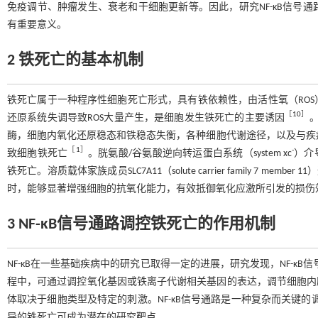
免疫调节、肿瘤发生、衰老和干细胞更新等。因此，研究NF-κB信号
有重要意义。
2 铁死亡的基本机制
铁死亡属于一种程序性细胞死亡形式，具有铁依赖性，由活性氧（RO
［
10
］
还原系统失调导致ROS大量产生，是细胞发生铁死亡的主要诱因
。
酶，细胞内氧化还原稳态和铁稳态失衡，各种细胞代谢途径，以及与疾病
［
1
］
-
致细胞铁死亡
。胱氨酸/谷氨酸逆向转运蛋白系统（system xc
）介
铁死亡。溶质载体家族成员SLC7A11（solute carrier family 
时，能够显著增强细胞的抗氧化能力，有效抵御氧化应激所引发的损伤
3 NF-κB信号通路调控铁死亡的作用机制
NF-κB在一些基础疾病中的研究已取得一定的进展，研究发现，NF-κ
程中，可通过调控氧化基因或铁离子代谢相关基因的表达，调节细胞内
体取决于细胞类型及特定的刺激。NF-κB信号通路是一种复杂而关键的
导的铁死亡可成为潜在的研究靶点。