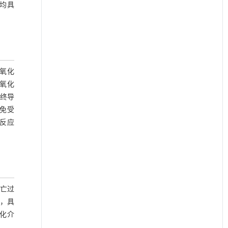
，均具
氧化
抗氧化
最终导
胞免受
激反应
死亡过
，具
活化介