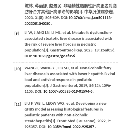
陈林, 蒋丽娜, 赵景民. 非酒精性脂肪性肝病更名对脂
肪肝合并其他肝病诊治的影响[J].
中华肝脏病杂志
,
2023
,
31
(8): 805-809. DOI:
10.3760/cma.j.cn501113-
20230810-0050
.
LI
W
,
JIANG
LN
,
LI
ML
,
et al
. Metabolic dysfunction-
[9]
associated steatotic liver disease is associated with
the risk of severe liver fibrosis in pediatric
population[J].
Gastroenterol Rep
,
2025
,
13
: goaf056.
DOI:
10.1093/gastro/goaf056
.
WANG
L
,
WANG
YJ
,
LIU
SH
,
et al
. Nonalcoholic fatty
[10]
liver disease is associated with lower hepatitis B viral
load and antiviral response in pediatric
population[J].
J Gastroenterol
,
2019
,
54
(12): 1096-
1105. DOI:
10.1007/s00535-019-01594-6
.
LIU
F
,
WEI
L
,
LEOW
WQ
,
et al
. Developing a new
[11]
qFIBS model assessing histological features in
pediatric patients with non-alcoholic
steatohepatitis[J].
Front Med (Lausanne)
,
2022
,
9
:
925357. DOI:
10.3389/fmed.2022.925357
.