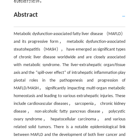
机制进行述评。
Abstract
Metabolic dysfunction-associated fatty liver disease （MAFLD）
and its progressive form， metabolic dysfunction-associated
steatohepatitis （MASH）， have emerged as significant types
of chronic liver disease worldwide and are closely associated
with metabolic syndrome. The liver-extrahepatic organ/tissue
axis and the “spill-over effect” of intrahepatic inflammation play
pivotal roles in the pathogenesis and progression of
MAFLD/MASH， significantly impacting multi-organ metabolic
homeostasis and leading to various extrahepatic injuries. These
include cardiovascular diseases， sarcopenia， chronic kidney
disease， non-alcoholic fatty pancreas disease， polycystic
ovary syndrome， hepatocellular carcinoma， and various
related solid tumors. There is a notable epidemiological link
between MAFLD and the development of both liver cancer and