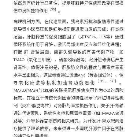
依然具有统计学显著性，提示肝脏特异性病理改变在肾损
［
30
］
伤中发挥独特作用
。
病理机制方面，在代谢层面，胰岛素抵抗和脂肪毒性通过
诱导肾小球高压和足细胞损伤促进蛋白尿的形成；在炎症
层面，肝脏释放的促炎细胞因子（如TNF-α、IL-6等）通过
循环系统作用于肾脏，激活局部炎症反应和纤维化进程；
在肠-肝-肾轴层面，菌群失调导致的有害代谢产物［如
TMAO（氧化三甲胺）、硫酸吲哚酚等］经肝脏修饰后产生
肾毒性。值得注意的是，肝脂肪变性的程度与尿毒症毒素
水平呈正相关，这些毒素通过激活AhR（芳香烃受体）、诱
［
31
，
32
］
导氧化应激等机制加速肾功能恶化
。
MAFLD/MASH与CKD的关联提示肝脏病变可作为CKD的风险
标志，其独立于传统代谢因素的特性揭示了肝脏特异性机
制（炎症/脂肪毒性）对肾脏的直接损伤作用。关于肝-肾轴
通过代谢紊乱、系统性炎症和尿毒症毒素（如TMAO-AhR通
路等）介导多器官损伤的相关研究，为开发肝-肾双靶向治
疗提供了理论依据，未来须进一步阐明肝源性因子在肾脏
的特异性作用机制。