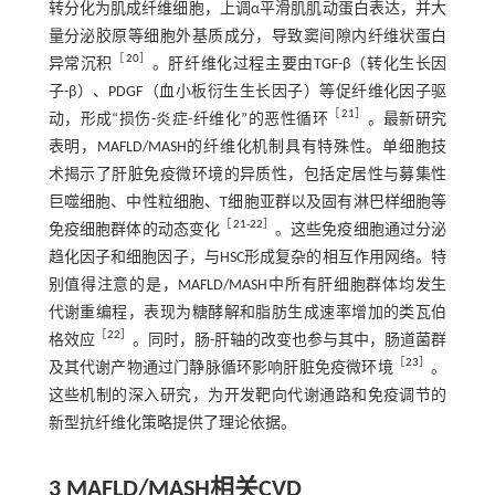
转分化为肌成纤维细胞，上调α平滑肌肌动蛋白表达，并大
量分泌胶原等细胞外基质成分，导致窦间隙内纤维状蛋白
［
20
］
异常沉积
。肝纤维化过程主要由TGF-β（转化生长因
子-β）、PDGF（血小板衍生生长因子）等促纤维化因子驱
［
21
］
动，形成“损伤-炎症-纤维化”的恶性循环
。最新研究
表明，MAFLD/MASH的纤维化机制具有特殊性。单细胞技
术揭示了肝脏免疫微环境的异质性，包括定居性与募集性
巨噬细胞、中性粒细胞、T细胞亚群以及固有淋巴样细胞等
［
21
-
22
］
免疫细胞群体的动态变化
。这些免疫细胞通过分泌
趋化因子和细胞因子，与HSC形成复杂的相互作用网络。特
别值得注意的是，MAFLD/MASH中所有肝细胞群体均发生
代谢重编程，表现为糖酵解和脂肪生成速率增加的类瓦伯
［
22
］
格效应
。同时，肠-肝轴的改变也参与其中，肠道菌群
［
23
］
及其代谢产物通过门静脉循环影响肝脏免疫微环境
。
这些机制的深入研究，为开发靶向代谢通路和免疫调节的
新型抗纤维化策略提供了理论依据。
3 MAFLD/MASH相关CVD