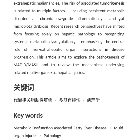
extrahepatic malignancies. The risk of associated tumorigenesis
is related to multiple factors， including persistent metabolic
disorders， chronic low-grade inflammation， and gut
microbiota dysbiosis. Recent research perspectives have shifted
from focusing solely on hepatic pathology to recognizing
systemic metabolic dysregulation， emphasizing the central
role of liver-extrahepatic organ interactions in disease
progression. This article aims to explore the pathogenesis of
MAFLD/MASH and to review the mechanisms underlying
related multi-organ extrahepatic injuries.
关键词
代谢相关脂肪性肝病
/
多器官损伤
/
病理学
Key words
Metabolic Dysfunction-associated Fatty Liver Disease
/
Multi-
organ Injuries
/
Pathology