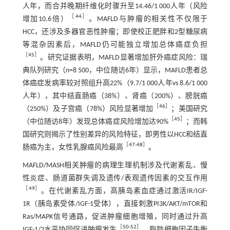
人年，而合并晚期纤维化时骤升至14.46/1 000人年（风险
［
44
］
增加10.6倍）
。MAFLD与肿瘤的相关性不仅限于
HCC，还涉及多器官恶性肿瘤；即使校正肥胖和2型糖尿病
等混杂因素后，MAFLD仍可能独立增加总体癌症负担
［
45
］
。研究证据表明，MAFLD显著增加肝外癌症风险：瑞
典队列研究（
n
=8 500，中位随访6年）显示，MAFLD患者总
体癌症发病率较对照组升高22%（9.7/1 000人年vs 8.6/1 000
人年），其中结直肠癌（38%）、肾癌（200%）、膀胱癌
［
46
］
（250%）及子宫癌（78%）风险显著增加
；美国研究
［
45
］
（中位随访8年）发现总体癌症风险增加达90%
；而韩
国研究则揭示了性别差异的风险特征，即男性以HCC和结直
［
47
-
48
］
肠癌为主，女性乳腺癌风险最高
。
MAFLD/MASH相关肿瘤的病理生理机制涉及代谢紊乱、慢
性炎症、肠道菌群失调及遗传/表观遗传因素的交互作用
［
49
］
。在代谢紊乱方面，高胰岛素血症通过激活IR/IGF-
1R（胰岛素受体/IGF-1受体），直接刺激PI3K/AKT/mTOR和
Ras/MAPK信号通路，促进肿瘤细胞增殖，同时通过升高
［
50
-
52
］
IGF-1/2水平协同促进肿瘤发生
。脂肪细胞因子失衡