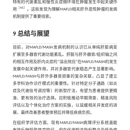
特有的代谢紊乱和慢性炎症微环境在肿瘤发生中起关键作
［
45
］
用
。这些发现为理解MAFLD相关肝外恶性肿瘤的发病
机制提供了重要线索。
9 总结与展望
目前，对MAFLD/MASH发病机制的认识已从单纯肝脏病变
扩展至多器官代谢功能紊乱。肝脏与肝外器官/组织轴之间
的相互作用及肝内炎症的“溢出效应”在MAFLD/MASH的发生
发展中起关键作用，并对多器官代谢稳态产生显著影响。
MAFLD/MASH与肝外多器官损害的复杂关联，凸显了建立
多学科协作诊疗模式的重要性。针对特定分子通路（如炎
症及代谢信号调控等）的新型疗法，有望为患者提供更精
准、更有效的治疗选择。应积极推动早期筛查、精准风险
评估以及个体化治疗方案的实施，以延缓相关并发症的进
展，最终改善患者整体预后并降低疾病负担。
在组织学评估方面，现有MAFLD/MASH病理评分系统虽能