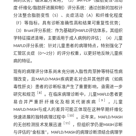
高的优势，临床最为常用；（2）SAF/FLIP（脂肪变性-活动
度-纤维化/脂肪肝进展抑制）评分系统：通过创新的加权计
分法整合脂肪变性（S）、炎症活动（A）和纤维化程度
（F）等指标，具有诊断准确性高和结果可重复性优势；
（3）Brunt评分系统：作为基础的MAFLD评估体系，其组织
学特征描述清晰，主要适用于成人病例的评估；（4）儿童
MAFLD评分系统：针对儿童患者的病理特点，特别强化了
汇管区炎症（0～2分）的评分权重，以更好地反映儿童疾
病的特征。
现有的病理评分体系尚未充分纳入脂性肉芽肿等特征性病
理改变，且MAFLD/MASH疾病更名对合并其他肝病（如病
毒性肝炎）患者的诊断标准产生了重要影响，亟需进一步
［
8
］
研究和规范
。在临床病理诊断中，儿童MAFLD患者更
［
9
］
易合并严重肝纤维化及相关代谢疾病
，儿童
MAFLD/MASH与成人的差异可能正体现在这种早期纤维化
［
10
］
快速进展的独特病理过程中
。近年来，MAFLD/MASH
［
11
］
的无创检测技术发展迅速
，但组织学仍是MASH诊断
与评估的“金标准”，MAFLD/MASH的病理诊断须结合病理学