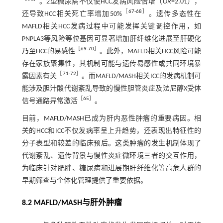
。2型糖尿病不仅使HCC发病风险倍增（
OR
=2.01），
［
67
-
68
］
还导致HCC相关死亡率增加50%
。遗传多态性在
MAFLD相关HCC发病过程中可能发挥关键调控作用，如
PNPLA3等风险等位基因可显著增加肝纤维化进展至肝硬化
［
69
-
70
］
乃至HCC的易感性
。此外，MAFLD相关HCC风险可能
存在家族聚集性，其机制可能与遗传易感性或共同环境暴
［
71
-
72
］
露因素有关
。而MAFLD/MASH相关ICC的发病机制可
能涉及胆汁酸代谢紊乱导致的慢性胆管炎症及法尼醇X受体
［
65
］
信号通路异常激活
。
目前，MAFLD/MASH已成为肝内恶性肿瘤的重要病因。相
关的HCC和ICC不仅发病率呈上升趋势，还表现出特征性的
分子表型和较差的临床预后。这类肿瘤的发生机制体现了
代谢紊乱、遗传背景与慢性炎症微环境三者的交互作用，
为临床针对肥胖、糖尿病和进展期肝纤维化等高危人群的
早期筛查与个体化管理提供了重要依据。
8.2 MAFLD/MASH与肝外肿瘤