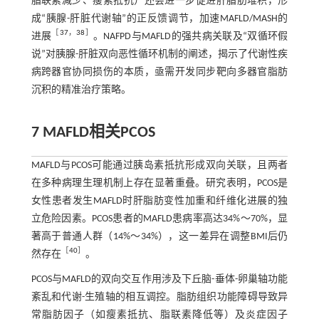
脂联素减少、瘦素抵抗）还会进一步促进肝脂肪堆积，形
成“胰腺-肝脏代谢轴”的正反馈调节，加速MAFLD/MASH的
［
37
，
38
］
进展
。NAFPD与MAFLD的强共病关联及“双循环假
说”对胰腺-肝脏双向恶性循环机制的阐述，揭示了代谢性疾
病跨器官协同损伤的本质，亟需开发同步靶向多器官脂肪
沉积的精准治疗策略。
7 MAFLD相关PCOS
MAFLD与PCOS可能通过胰岛素抵抗形成双向关联，且两者
在多种病理生理机制上存在显著重叠。研究表明，PCOS是
女性患者发生MAFLD时肝脂肪变性加重和纤维化进展的独
立危险因素。PCOS患者的MAFLD患病率高达34%～70%，显
著高于普通人群（14%～34%），这一差异在调整BMI后仍
［
40
］
然存在
。
PCOS与MAFLD的双向交互作用涉及下丘脑-垂体-卵巢轴功能
紊乱和代谢-生殖轴的相互调控。脂肪组织功能障碍导致异
常脂肪因子（如瘦素抵抗、脂联素降低等）及炎症因子