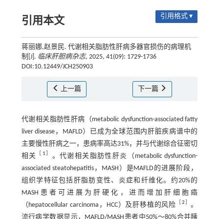
引用格式 ▾
引用本文
蒋丽娜,赵景民. 代谢相关脂肪性肝病多器官损伤的病理机
制[J].
临床肝胆病杂志
, 2025, 41(09): 1729-1736
DOI:10.12449/JCH250903
上一篇
下一篇
代谢相关脂肪性肝病（metabolic dysfunction-associated fatty
liver disease，MAFLD）已成为全球范围内肝脏疾病谱中的
主要慢性肝病之一，患病率高达31%，并与代谢综合征密切
［
1
］
相关
。代谢相关脂肪性肝炎（metabolic dysfunction-
associated steatohepatitis，MASH）是MAFLD的进展阶段，
组织学特征包括肝脂肪变性、炎症和纤维化。约20%的
MASH患者可进展为肝硬化，进而增加肝细胞癌
［
2
］
（hepatocellular carcinoma，HCC）及肝移植的风险
。
流行病学数据显示，MAFLD/MASH患者中50%～80%合并胰