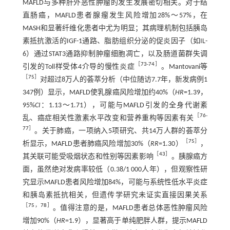
MAFLD与多种肝外恶性肿瘤的发生发展密切相关。对于结
直肠癌，MAFLD患者腺瘤发生风险增加28%～57%，在
MASH和显著纤维化患者中尤为明显；其病理机制包括胰岛
素抵抗激活的IGF-1通路、脂肪组织分泌的促炎因子（如IL-
6）通过STAT3通路抑制肿瘤细胞凋亡，以及肠道菌群失调
［
73
-
74
］
引发的Toll样受体4介导的慢性炎症
。Mantovani等
［
75
］
对超过8万人的荟萃分析（中位随访7.7年，新发病例1
347例）显示，MAFLD使乳腺癌风险增加约40%（
HR
=1.39，
95%
CI
：1.13～1.71），可能与MAFLD引发的全身代谢紊
［
76
-
乱、癌症相关性激素水平改变和营养重构等因素有关
77
］
。关于肺癌，一项纳入5项研究、共14万人群的荟萃分
［
75
］
析显示，MAFLD患者肺癌风险增加30%（
RR
=1.30）
，
［
43
］
其关联可能受吸烟状态和性别等因素影响
。胰腺癌方
面，虽然绝对发病率较低（0.38/1 000人年），但观察性研
究显示MAFLD患者风险增加84%，可能与系统性低水平炎症
和胰岛素抵抗相关，但遗传学研究未证实直接因果关系
［
75
，
78
］
。值得注意的是，MAFLD患者总体恶性肿瘤风险
增加90%（
HR
=1.9），显著高于单纯肥胖人群，提示MAFLD