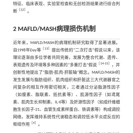
特征、临床表现、实验室检查和无创检测结果进行综合判
［
12
］
断
。
2 MAFLD/MASH病理损伤机制
近年来，MAFLD/MASH的病理机制研究取得了显著进展。
［
13
］
自1998年Day等
提出传统的“二次打击”假说以来，该
理论逐渐由多位学者共同完善，发展为整合代谢、遗传、
［
14
-
15
］
表观遗传及环境等多种因素的“多重打击”假说
，并
创新性地提出了“脂肪-肌肉-肝脏轴”概念。MAFLD/MASH的
发生发展与脂肪组织、肌肉组织和肝脏这三大代谢器官之
间复杂的相互作用密切相关，三者通过分泌脂源性因子
（如瘦素、脂联素、抵抗素等）、肌源性因子（如鸢尾
素、肌肉生长抑制素、IL-6等）及肝源性因子（如成纤维细
胞生长因子-21、血管生成素样蛋白、铁调素等）构成调控
网络，发挥维持系统性代谢稳态和调控低水平炎症反应的
［
4
］
枢纽作用
。