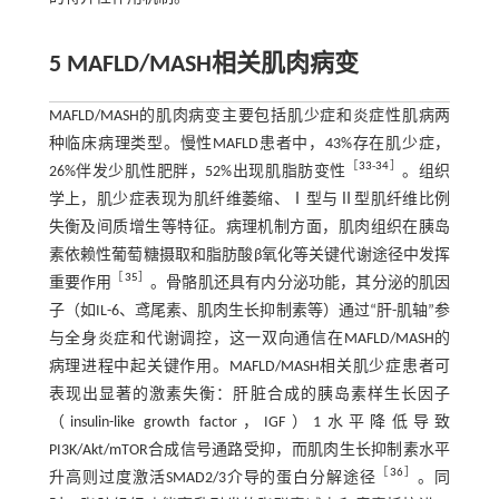
5 MAFLD/MASH相关肌肉病变
MAFLD/MASH的肌肉病变主要包括肌少症和炎症性肌病两
种临床病理类型。慢性MAFLD患者中，43%存在肌少症，
［
33
-
34
］
26%伴发少肌性肥胖，52%出现肌脂肪变性
。组织
学上，肌少症表现为肌纤维萎缩、Ⅰ型与Ⅱ型肌纤维比例
失衡及间质增生等特征。病理机制方面，肌肉组织在胰岛
素依赖性葡萄糖摄取和脂肪酸β氧化等关键代谢途径中发挥
［
35
］
重要作用
。骨骼肌还具有内分泌功能，其分泌的肌因
子（如IL-6、鸢尾素、肌肉生长抑制素等）通过“肝-肌轴”参
与全身炎症和代谢调控，这一双向通信在MAFLD/MASH的
病理进程中起关键作用。MAFLD/MASH相关肌少症患者可
表现出显著的激素失衡：肝脏合成的胰岛素样生长因子
（insulin-like growth factor，IGF）1水平降低导致
PI3K/Akt/mTOR合成信号通路受抑，而肌肉生长抑制素水平
［
36
］
升高则过度激活SMAD2/3介导的蛋白分解途径
。同