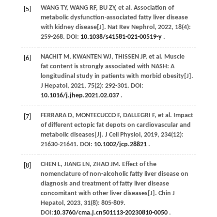
WANG
TY
,
WANG
RF
,
BU
ZY
,
et al
. Association of
[5]
metabolic dysfunction-associated fatty liver disease
with kidney disease[J].
Nat Rev Nephrol
,
2022
,
18
(4):
259-268. DOI:
10.1038/s41581-021-00519-y
.
NACHIT
M
,
KWANTEN
WJ
,
THISSEN
JP
,
et al
. Muscle
[6]
fat content is strongly associated with NASH: A
longitudinal study in patients with morbid obesity[J].
J Hepatol
,
2021
,
75
(2): 292-301. DOI:
10.1016/j.jhep.2021.02.037
.
FERRARA
D
,
MONTECUCCO
F
,
DALLEGRI
F
,
et al
. Impact
[7]
of different ectopic fat depots on cardiovascular and
metabolic diseases[J].
J Cell Physiol
,
2019
,
234
(12):
21630-21641. DOI:
10.1002/jcp.28821
.
CHEN
L
,
JIANG
LN
,
ZHAO
JM
. Effect of the
[8]
nomenclature of non-alcoholic fatty liver disease on
diagnosis and treatment of fatty liver disease
concomitant with other liver diseases[J].
Chin J
Hepatol
,
2023
,
31
(8): 805-809.
DOI:
10.3760/cma.j.cn501113-20230810-0050
.