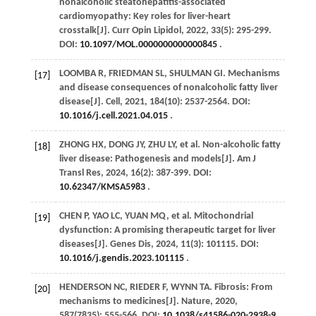
nonalcoholic steatohepatitis-associated
cardiomyopathy: Key roles for liver-heart
crosstalk[J].
Curr Opin Lipidol
,
2022
,
33
(5): 295-299.
DOI:
10.1097/MOL.0000000000000845
.
LOOMBA
R
,
FRIEDMAN
SL
,
SHULMAN
GI
. Mechanisms
[17]
and disease consequences of nonalcoholic fatty liver
disease[J].
Cell
,
2021
,
184
(10): 2537-2564. DOI:
10.1016/j.cell.2021.04.015
.
ZHONG
HX
,
DONG
JY
,
ZHU
LY
,
et al
. Non-alcoholic fatty
[18]
liver disease: Pathogenesis and models[J].
Am J
Transl Res
,
2024
,
16
(2): 387-399. DOI:
10.62347/KMSA5983
.
CHEN
P
,
YAO
LC
,
YUAN
MQ
,
et al
. Mitochondrial
[19]
dysfunction: A promising therapeutic target for liver
diseases[J].
Genes Dis
,
2024
,
11
(3): 101115. DOI:
10.1016/j.gendis.2023.101115
.
HENDERSON
NC
,
RIEDER
F
,
WYNN
TA
. Fibrosis: From
[20]
mechanisms to medicines[J].
Nature
,
2020
,
587
(7835): 555-566. DOI:
10.1038/s41586-020-2938-9
.