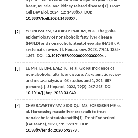
dysfunction-associated steatohepatitis (MASH) on
heart, muscle, and kidney related diseases[J].
Front
Cell Dev Biol
,
2024
,
12
: 1433857. DOI:
10.3389/fcell.2024.1433857
.
YOUNOSSI
ZM
,
GOLABI
P
,
PAIK
JM
,
et al
. The global
[2]
epidemiology of nonalcoholic fatty liver disease
(NAFLD) and nonalcoholic steatohepatitis (NASH): A
systematic review[J].
Hepatology
,
2023
,
77
(4): 1335-
1347. DOI:
10.1097/HEP.0000000000000004
.
LE
MH
,
LE
DM
,
BAEZ
TC
,
et al
. Global incidence of
[3]
non-alcoholic fatty liver disease: A systematic review
and meta-analysis of 63 studies and 1, 201, 807
persons[J].
J Hepatol
,
2023
,
79
(2): 287-295. DOI:
10.1016/j.jhep.2023.03.040
.
CHAKRAVARTHY
MV
,
SIDDIQUI
MS
,
FORSGREN
MF
,
et
[4]
al
. Harnessing muscle-liver crosstalk to treat
nonalcoholic steatohepatitis[J].
Front Endocrinol
(Lausanne)
,
2020
,
11
: 592373. DOI:
10.3389/fendo.2020.592373
.