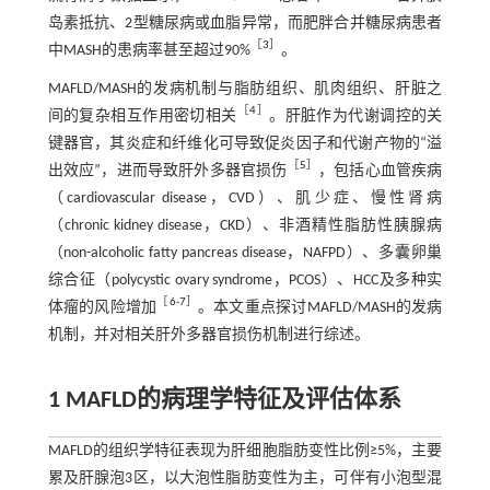
岛素抵抗、2型糖尿病或血脂异常，而肥胖合并糖尿病患者
［
3
］
中MASH的患病率甚至超过90%
。
MAFLD/MASH的发病机制与脂肪组织、肌肉组织、肝脏之
［
4
］
间的复杂相互作用密切相关
。肝脏作为代谢调控的关
键器官，其炎症和纤维化可导致促炎因子和代谢产物的“溢
［
5
］
出效应”，进而导致肝外多器官损伤
，包括心血管疾病
（cardiovascular disease，CVD）、肌少症、慢性肾病
（chronic kidney disease，CKD）、非酒精性脂肪性胰腺病
（non-alcoholic fatty pancreas disease，NAFPD）、多囊卵巢
综合征（polycystic ovary syndrome，PCOS）、HCC及多种实
［
6
-
7
］
体瘤的风险增加
。本文重点探讨MAFLD/MASH的发病
机制，并对相关肝外多器官损伤机制进行综述。
1 MAFLD的病理学特征及评估体系
MAFLD的组织学特征表现为肝细胞脂肪变性比例≥5%，主要
累及肝腺泡3区，以大泡性脂肪变性为主，可伴有小泡型混