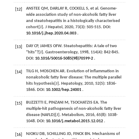
ANSTEE
QM
,
DARLAY
R
,
COCKELL
S
,
et al
. Genome-
[12]
wide association study of non-alcoholic fatty liver
and steatohepatitis in a histologically characterised
cohort[J].
J Hepatol
,
2020
,
73
(3): 505-515. DOI:
10.1016/j.jhep.2020.04.003
.
DAY
CP
,
JAMES
OFW
. Steatohepatitis: A tale of two
[13]
“hits”?[J].
Gastroenterology
,
1998
,
114
(4): 842-845.
DOI:
10.1016/S0016-5085(98)70599-2
.
TILG
H
,
MOSCHEN
AR
. Evolution of inflammation in
[14]
nonalcoholic fatty liver disease: The multiple parallel
hits hypothesis[J].
Hepatology
,
2010
,
52
(5): 1836-
1846. DOI:
10.1002/hep.24001
.
BUZZETTI
E
,
PINZANI
M
,
TSOCHATZIS
EA
. The
[15]
multiple-hit pathogenesis of non-alcoholic fatty liver
disease (NAFLD)[J].
Metabolism
,
2016
,
65
(8): 1038-
1048. DOI:
10.1016/j.metabol.2015.12.012
.
NJOKU
DB
,
SCHILLING
JD
,
FINCK
BN
. Mechanisms of
[16]