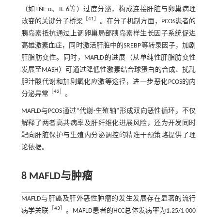
（如TNF-α、IL-6等）过度分泌，构成连接肝脏与卵巢病理
［
41
］
改变的关键分子桥梁
。在分子机制方面，PCOS患者的
胰岛素抵抗通过上调卵巢局部胰岛素样生长因子系统促进
高雄激素血症，同时激活肝脏中的SREBP等转录因子，加剧
肝脂肪变性。同时，MAFLD的进展（从单纯性肝脂肪变性
发展至MASH）可通过降低性激素结合球蛋白的合成、扰乱
胆汁酸代谢和加剧氧化应激等途径，进一步恶化PCOS的内
［
42
］
分泌异常
。
MAFLD与PCOS通过“代谢-生殖轴”形成双向恶性循环，不仅
解释了两者高共病率及肝纤维化进展风险，还为开发同时
靶向肝脏保护与生殖内分泌调控的精准干预策略提供了理
论依据。
8 MAFLD与肿瘤
MAFLD与肝癌及肝外恶性肿瘤的发生发展存在显著的流行
［
43
］
病学关联
。MAFLD患者的HCC总体发病率为1.25/1 000