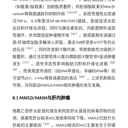
（如瘦素/脂联素）加剧脂质蓄积，并削弱脂联素对Wnt/β-
［
53
-
54
］
catenin等致癌通路的抑制作用
。系统性慢性炎症通
过TNF-α、IL-6等激活NF-κB/JNK/STAT3通路，直接促进炎症
反应和纤维化进程，同时与胰岛素抵抗、内脏肥胖形成恶
［
55
］
性循环，共同塑造促肿瘤微环境
。肠道菌群失调通过
肠-肝轴增加脂多糖进入肝脏，激活Toll样受体4/9介导的炎
［
56
］
症反应
；同时改变胆汁酸代谢，导致致癌性次级胆汁
酸蓄积，通过法尼醇受体/G蛋白偶联胆汁酸受体5促进肿瘤
［
57
］
［
58
-
发生
。遗传多态性影响脂肪沉积和纤维化进展
59
］
，而表观遗传调控（如DNA甲基化、非编码RNA等）则
［
60
］
可调节p53、c-Myc等致癌基因的表达
。上述机制相互
作用，共同驱动MAFLD/MASH相关肿瘤的发生发展。
8.1 MAFLD/MASH与肝内肿瘤
随着乙型肝炎疫苗的普及和丙型肝炎直接抗病毒药物的应
用，病毒性肝炎相关HCC发病率持续下降，MAFLD已跃升为
［
61
］
肝癌的主要病因
。MAFLD相关的HCC主要发生于肝硬