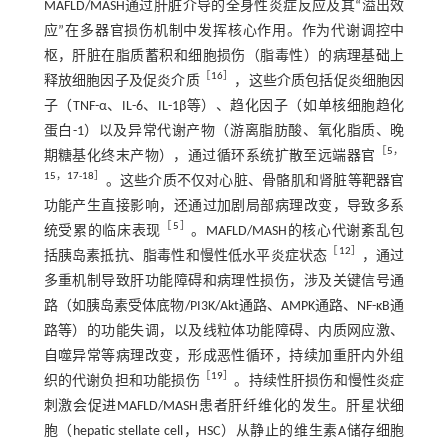
MAFLD/MASH通过肝脏介导的全身性炎症反应及其“溢出效
应”在多器官损伤机制中发挥核心作用。作为代谢调控中
枢，肝脏在脂质蓄积和细胞损伤（脂毒性）的病理基础上
［
16
］
释放细胞因子及促炎介质
，这些介质包括促炎细胞因
子（TNF-α、IL-6、IL-1β等）、趋化因子（如单核细胞趋化
蛋白-1）以及异常代谢产物（游离脂肪酸、氧化脂质、晚
［
5
，
期糖基化终末产物），通过循环系统扩散至远端器官
15
，
17
-
18
］
。这些介质不仅对心脏、骨骼肌和肾脏等靶器官
功能产生直接影响，还通过加剧局部病理改变，导致多系
［
5
］
统受累的临床表现
。MAFLD/MASH的核心代谢紊乱包
［
12
］
括胰岛素抵抗、脂毒性和慢性低水平炎症状态
，通过
多重机制导致肝功能障碍和病理性损伤，涉及关键信号通
路（如胰岛素受体底物/PI3K/Akt通路、AMPK通路、NF-κB通
路等）的功能失调，以及线粒体功能障碍、内质网应激、
自噬异常等病理改变，形成恶性循环，持续加重肝内外组
［
19
］
织的代谢负担和功能损伤
。持续性肝损伤和慢性炎症
刺激会促进MAFLD/MASH患者肝纤维化的发生。肝星状细
胞（hepatic stellate cell，HSC）从静止的维生素A储存细胞