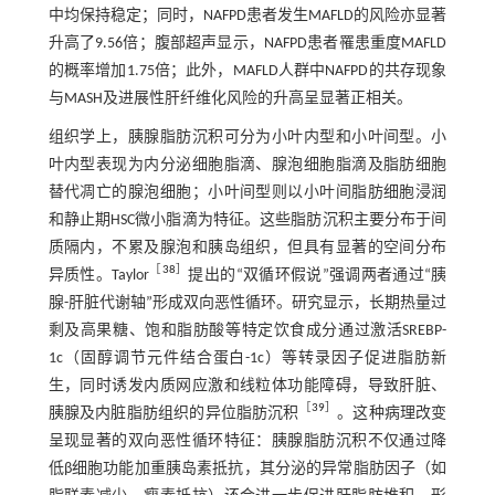
中均保持稳定；同时，NAFPD患者发生MAFLD的风险亦显著
升高了9.56倍；腹部超声显示，NAFPD患者罹患重度MAFLD
的概率增加1.75倍；此外，MAFLD人群中NAFPD的共存现象
与MASH及进展性肝纤维化风险的升高呈显著正相关。
组织学上，胰腺脂肪沉积可分为小叶内型和小叶间型。小
叶内型表现为内分泌细胞脂滴、腺泡细胞脂滴及脂肪细胞
替代凋亡的腺泡细胞；小叶间型则以小叶间脂肪细胞浸润
和静止期HSC微小脂滴为特征。这些脂肪沉积主要分布于间
质隔内，不累及腺泡和胰岛组织，但具有显著的空间分布
［
38
］
异质性。Taylor
提出的“双循环假说”强调两者通过“胰
腺-肝脏代谢轴”形成双向恶性循环。研究显示，长期热量过
剩及高果糖、饱和脂肪酸等特定饮食成分通过激活SREBP-
1c（固醇调节元件结合蛋白-1c）等转录因子促进脂肪新
生，同时诱发内质网应激和线粒体功能障碍，导致肝脏、
［
39
］
胰腺及内脏脂肪组织的异位脂肪沉积
。这种病理改变
呈现显著的双向恶性循环特征：胰腺脂肪沉积不仅通过降
低β细胞功能加重胰岛素抵抗，其分泌的异常脂肪因子（如