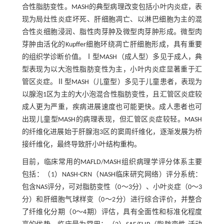
合性脂肪变性。MASH的典型病理改变包括小叶内炎症，表
现为局灶性炎症坏死、肝细胞凋亡、以淋巴细胞为主的混
合性炎细胞浸润、脂性肉芽肿及微型肉芽肿形成。微型肉
芽肿由活化的Kupffer细胞环绕凋亡肝细胞形成，具有重要
的组织学诊断价值。Ⅰ型MASH（成人型）多见于成人，典
型表现为以大泡性脂肪变性为主，小叶内炎症显著重于汇
管区炎症。Ⅱ型MASH（儿童型）多见于儿童患者，表现为
以腺泡1区为主的大小泡混合性脂肪变性，且汇管区炎症较
成人更为严重，疾病进展速度也可能更快。成人患者也可
出现儿童型MASH的病理表现，但汇管区炎症较轻。MASH
的纤维化进展始于肝腺泡3区的窦周纤维化，逐渐发展为桥
接纤维化，最终导致肝小叶结构重构。
目前，临床常用的MAFLD/MASH组织病理学评分体系主要
包括：（1）NASH-CRN（NASH临床研究网络）评分系统：
包含NAS评分，可对脂肪变性（0～3分）、小叶炎症（0～3
分）和肝细胞气球样变（0～2分）进行综合评价，并整合
了纤维化分期（0～4期）评估，具有全面性和标准化程度