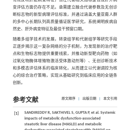
有效反映肝脏病变特征，但在代谢相关指标整合及肝外病
变评估方面仍存在不足。亟需建立融合代谢参数及无创诊
断标志物的新型病理评估标准，并通过涵盖大量亚裔人群
的多中心长期队列高质量循证医学研究，系统阐明疾病自
然史、肝外病变特征及最佳干预窗口期。
随着多组学技术的发展，转录组学和代谢组学等研究手段
正逐步揭示这一复杂网络的分子机制，为发现新的治疗靶
点和生物标志物提供重要线索，并推动新型靶向药物（如
过氧化物酶体增殖物激活受体激动剂等）、无创诊断技术
和多模态评估体系的临床转化，从而建立以代谢调控为核
心的综合治疗策略，实现从基础研究到临床应用的全链条
创新。
参考文献
原文顺序
|
出版日期
|
本文引用
SANDIREDDY
R
,
SAKTHIVEL
S
,
GUPTA
P
,
et al
. Systemic
[1]
impacts of metabolic dysfunction-associated
steatotic liver disease (MASLD) and metabolic