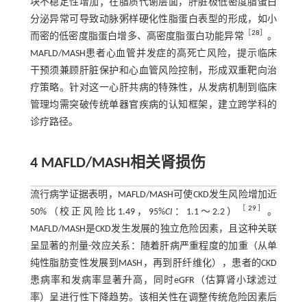
块不稳定性增加；在脂质代谢层面，肝脏极低密度脂蛋白
分泌异常可导致动脉粥样硬化性脂蛋白表型的形成，如小
［
28
］
而密的低密度脂蛋白增多、高密度脂蛋白功能异常
。
MAFLD/MASH患者心血管并发症的高死亡风险，提示临床
干预须兼顾肝脏保护和心血管风险控制，形成双重靶向治
疗策略。针对这一心肝共病的特殊性，从发病机制到临床
管理均需突破传统单器官疾病的认知框架，建立跨学科的
诊疗路径。
4 MAFLD/MASH相关肾损伤
流行病学证据表明，MAFLD/MASH可使CKD发生风险增加近
［
29
］
50%（校正风险比1.49，95%
CI
：1.1～2.2）
。
MAFLD/MASH是CKD发生发展的独立危险因素，且这种关联
呈显著的剂量-效应关系：随着肝病严重程度的加重（从单
纯性脂肪变性发展到MASH，再到肝纤维化），患者的CKD
患病率和发病率显著升高，同时eGFR（估算肾小球滤过
率）呈进行性下降趋势。该相关性在调整传统危险因素后