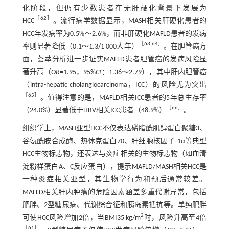
化阶段，但仍有少数患者在无肝硬化背景下发展为
［
62
］
HCC
。流行病学数据显示，MASH相关肝硬化患者的
HCC年发病率为0.5%～2.6%，而非肝硬化MAFLD患者的发病
［
63
-
64
］
率则显著降低（0.1～1.3/1 000人年）
。在胆管癌方
面，荟萃分析进一步证实MAFLD患者胆管癌的发病风险显
著升高（
OR
=1.95，95%
CI
：1.36～2.79），其中肝内胆管癌
（intra-hepatic cholangiocarcinoma，ICC）的风险尤为突出
［
65
］
。值得注意的是，MAFLD相关ICC患者的5年总生存率
［
66
］
（24.0%）显著低于HBV相关ICC患者（48.9%）
。
组织学上，MASH亚型HCC不仅表达磷脂酰肌醇蛋白聚糖3、
谷氨酰胺合成酶、热休克蛋白70、肝细胞核因子-1α等典型
HCC生物标志物，还表达与炎症相关的生物标志物（如血清
淀粉样蛋白A、C反应蛋白），提示MAFLD/MASH相关HCC是
一种炎症相关亚型，其生物学行为和预后通常较差。
MAFLD相关肝内肿瘤的危险因素涵盖多重代谢异常，包括
肥胖、2型糖尿病、代谢综合征和胰岛素抵抗等。单纯肥胖
2
可使HCC风险增加2倍，当BMI35 kg/m
时，风险升高至4倍
［
61
］