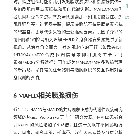
时，脂肪组织功能紊乱引发的脂联素减少和瘦素抵抗进一
步加剧肌肉胰岛素抵抗和蛋白代谢失衡。MAFLD/MASH患
者肌肉病变的高患病率及与代谢紊乱（如肌脂肪变性、少
肌性肥胖等）的紧密关联，提示骨骼肌不仅是胰岛素抵抗
的靶器官，更是代谢失衡的重要驱动因素。肌因子介导的
“肝-肌轴”调控网络为理解MAFLD全身多器官受累提供了新
视角。从治疗角度而言，针对肌少症的干预（如改善IGF-
1/PI3K/Akt/mTOR合成代谢信号或抑制肌肉生长抑制
素/SMAD2/3分解途径）可能成为MAFLD/MASH多系统管理
的新策略，尤其需关注骨骼肌与脂肪组织的交互作用对全
身代谢的影响。
6 MAFLD相关胰腺损伤
近年来，NAFPD与MAFLD的共病现象正成为代谢性疾病研究
［
37
］
领域的热点。Wongtrakul等
研究发现，MAFLD患者合
并NAFPD的风险增加了6.18倍，且这一关联在不同诊断方
法、国家、研究场所、样本量、混杂因素调整及分层分析