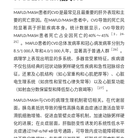
MAFLD/MASH患者的CVD是最常见且最重要的肝外表现和主
要的死亡原因。在MAFLD/MASH患者中，CVD导致的死亡风
险显著高于肝脏疾病本身。统计数据显示，CVD导致的
［
3
，
24
-
MAFLD/MASH患者死亡占全因死亡的40%～45%
25
］
。MAFLD患者的CVD总体发病率和冠心病发病率分别为
［
26
］
8.5/1 000人年和4.0/1 000人年，显著高于普通人群
。
病理学上表现出明显的多系统、多器官受累特征，疾病谱
不仅包括经典的冠状动脉粥样硬化性疾病和急性冠脉综合
征，还累及心肌结构（如心室重构和心肌肥厚等）、心脏
电生理系统（如房性和室性心律失常等）以及心脏泵功能
［
27
］
（如射血分数保留型和降低型心力衰竭等）
。
MAFLD/MASH与CVD的病理生理机制密切相关。在代谢层
面，胰岛素抵抗导致的慢性高胰岛素血症通过激活血管平
滑肌细胞增殖、促进血管壁炎症等机制，加速动脉粥样硬
化的进展；在炎症层面，肝脂肪变性诱发的系统性低水平
炎症通过TNF-α/NF-κB信号通路，可导致内皮功能障碍和斑