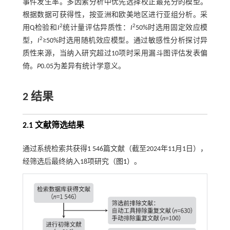
事件发生率。多因素分析中优先选择校正最充分的模型。
根据数据可获得性，按亚洲和欧美地区进行亚组分析。采
2
2
用Q检验和
I
统计量评估异质性：
I
50%时选用固定效应模
2
型，
I
≥50%时选用随机效应模型。通过敏感性分析探讨异
质性来源，当纳入研究超过10项时采用漏斗图评估发表偏
倚。
P
0.05为差异有统计学意义。
2 结果
2.1 文献筛选结果
通过系统检索共获得1 546篇文献（截至2024年11月1日），
经筛选后最终纳入18项研究（
图1
）。