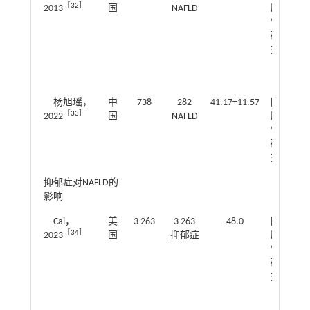
［
32
］
2013
国
NAFLD
顾
～2
性
研
究
杨旭瑶，
中
738
282
41.17±11.57
回
1.1
［
33
］
2022
国
NAFLD
顾
～1
性
研
究
抑郁症对NAFLD的
影响
Cai，
美
3 263
3 263
48.0
回
1.0
［
34
］
2023
国
抑郁症
顾
～1
性
研
究