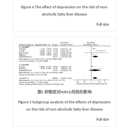
Figure 4 The effect of depression on the risk of non-
alcoholic fatty liver disease
Full size
图5 抑郁症对NAFLD风险的影响
Figure 5 Subgroup analysis of the effects of depression
on the risk of non-alcoholic fatty liver disease
Full size