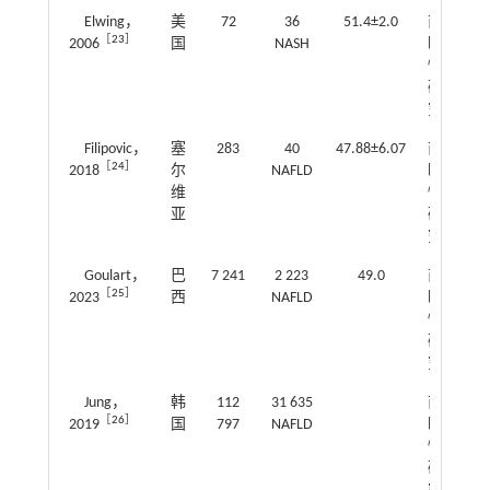
Elwing，
美
72
36
51.4±2.0
前
3.8
［
23
］
2006
国
NASH
瞻
～1
性
研
究
Filipovic，
塞
283
40
47.88±6.07
前
1.6
［
24
］
2018
尔
NAFLD
瞻
～2
维
性
亚
研
究
Goulart，
巴
7 241
2 223
49.0
前
1.1
［
25
］
2023
西
NAFLD
瞻
～1
性
研
究
Jung，
韩
112
31 635
前
1.3
［
26
］
2019
国
797
NAFLD
瞻
～1
性
研