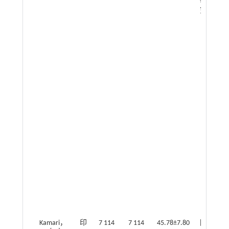
研
究
Kamari，
印
7 114
7 114
45.78±7.80
回
1.3