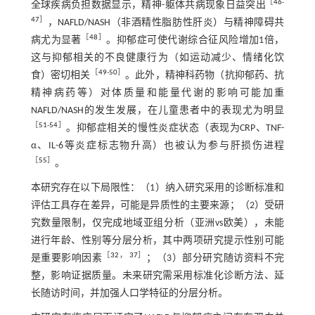
［
46
-
全球疾病负担数据显示，精神-躯体共病现象日益突出
47
］
，NAFLD/NASH（非酒精性脂肪性肝炎）与精神障碍共
［
48
］
病尤为显著
。抑郁症可使代谢综合征风险增加1倍，
这与抑郁相关的不良健康行为（如运动减少、情绪化饮
［
49
-
50
］
食）密切相关
。此外，精神科药物（抗抑郁药、抗
精神病药等）对体质量和能量代谢的影响可能加重
NAFLD/NASH的发生发展，在儿童患者中的表现尤为明显
［
51
-
54
］
。抑郁症相关的慢性炎症状态（表现为CRP、TNF-
α、IL-6等炎症标志物升高）也被认为参与肝损伤进程
［
55
］
。
本研究存在以下局限性：（1）纳入研究采用的诊断标准和
评估工具存在差异，可能是异质性的主要来源；（2）受研
究数量限制，仅完成地域亚组分析（亚洲vs欧美），未能
进行年龄、性别等分层分析，其中两项研究提示性别可能
［
32
，
37
］
是重要影响因素
；（3）部分研究随访资料不完
整，影响证据质量。未来研究需采用标准化诊断方法、延
长随访时间，并加强人口学特征的分层分析。