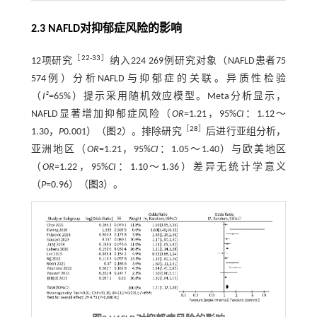
2.3 NAFLD对抑郁症风险的影响
［
22
-
33
］
12项研究
纳入224 269例研究对象（NAFLD患者75
574例）分析NAFLD与抑郁症的关联。异质性检验
（
I²
=65%）提示采用随机效应模型。Meta分析显示，
NAFLD显著增加抑郁症风险（
OR
=1.21，95%
CI
：1.12～
［
28
］
1.30，
P
0.001）（
图2
）。排除研究
后进行亚组分析，
亚洲地区（
OR
=1.21，95%
CI
：1.05～1.40）与欧美地区
（
OR
=1.22，95%
CI
：1.10～1.36）差异无统计学意义
（
P
=0.96）（
图3
）。