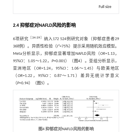
Full size
2.4 抑郁症对NAFLD风险的影响
［
34
-
39
］
6项研究
纳入172 524例研究对象（抑郁症患者29
368例）。异质性检验（
I²
=75%）提示采用随机效应模型。
Meta分析显示，抑郁症显著增加NAFLD风险（
OR
=1.13，
95%
CI
：1.05～1.22，
P
=0.001）（
图4
）。亚组分析显示，
亚洲地区（
OR
=1.24，95%
CI
：1.06～1.45）与欧美地区
（
OR
=1.22，95%
CI
：0.87～1.71）差异无统计学意义
（
P
=0.94）（
图5
）。
图4 抑郁症对NAFLD风险的影响