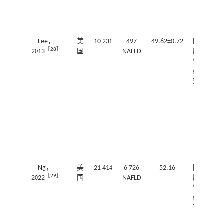
Lee，
美
10 231
497
49.62±0.72
回
0.9
［
28
］
2013
国
NAFLD
顾
～1
性
研
究
Ng，
美
21 414
6 726
52.16
回
1.1
［
29
］
2022
国
NAFLD
顾
～1
性
研
究