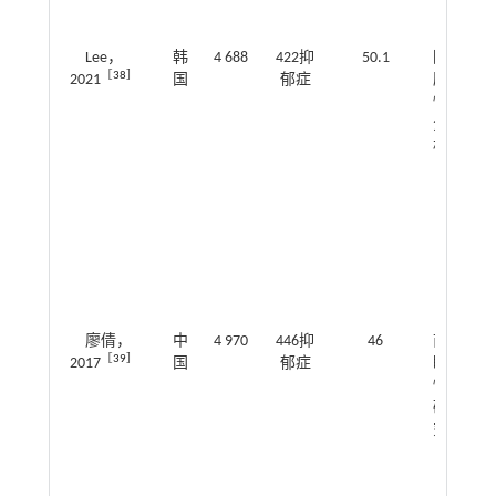
Lee，
韩
4 688
422抑
50.1
回
1.6
［
38
］
2021
国
郁症
顾
～2
性
分
析
廖倩，
中
4 970
446抑
46
前
1.1
［
39
］
2017
国
郁症
瞻
～1
性
研
究