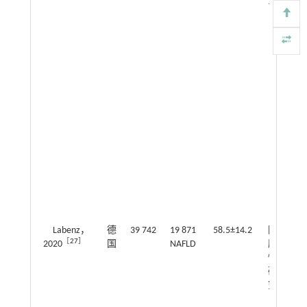
究
Labenz，
德
39 742
19 871
58.5±14.2
回
1.2
［
27
］
2020
国
NAFLD
顾
～1
性
研
究