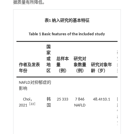
据质量有所降低。
表1 纳入研究的基本特征
Table 1 Basic features of the included study
国
家
研
或
总样本
研究对
究
OR
/
作者及发表
地
量
象数量
研究对象年
类
（9
年份
区
（例）
（例）
龄（岁）
型
NAFLD对抑郁症的
影响
Choi，
韩
25 333
7 846
48.4±10.1
回
1.0
［
22
］
2021
国
NAFLD
顾
～1
性
研
究