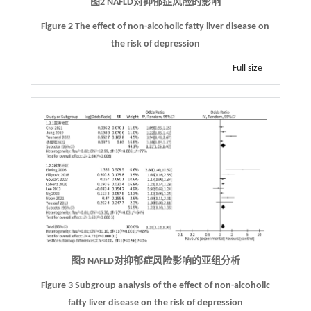
图2 NAFLD对抑郁症风险的影响
Figure 2 The effect of non-alcoholic fatty liver disease on
the risk of depression
Full size
图3 NAFLD对抑郁症风险影响的亚组分析
Figure 3 Subgroup analysis of the effect of non-alcoholic
fatty liver disease on the risk of depression