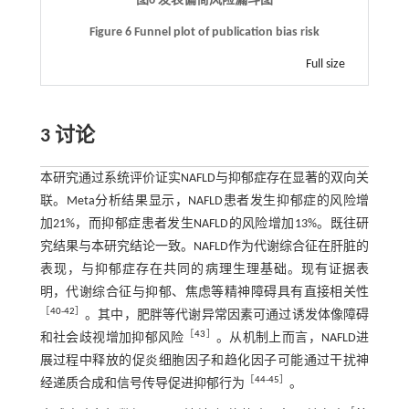
图6 发表偏倚风险漏斗图
Figure 6 Funnel plot of publication bias risk
Full size
3 讨论
本研究通过系统评价证实NAFLD与抑郁症存在显著的双向关
联。Meta分析结果显示，NAFLD患者发生抑郁症的风险增
加21%，而抑郁症患者发生NAFLD的风险增加13%。既往研
究结果与本研究结论一致。NAFLD作为代谢综合征在肝脏的
表现，与抑郁症存在共同的病理生理基础。现有证据表
明，代谢综合征与抑郁、焦虑等精神障碍具有直接相关性
［
40
-
42
］
。其中，肥胖等代谢异常因素可通过诱发体像障碍
［
43
］
和社会歧视增加抑郁风险
。从机制上而言，NAFLD进
展过程中释放的促炎细胞因子和趋化因子可能通过干扰神
［
44
-
45
］
经递质合成和信号传导促进抑郁行为
。