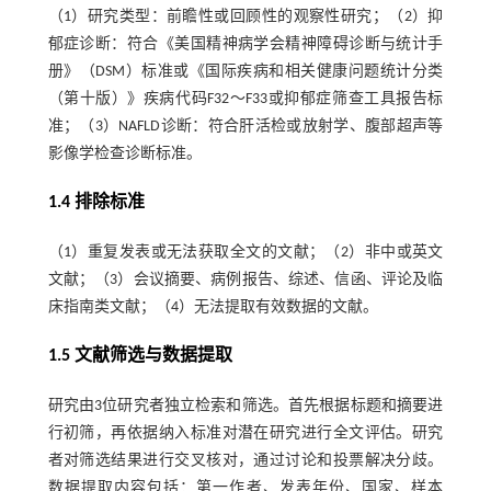
（1）研究类型：前瞻性或回顾性的观察性研究；（2）抑
郁症诊断：符合《美国精神病学会精神障碍诊断与统计手
册》（DSM）标准或《国际疾病和相关健康问题统计分类
（第十版）》疾病代码F32～F33或抑郁症筛查工具报告标
准；（3）NAFLD诊断：符合肝活检或放射学、腹部超声等
影像学检查诊断标准。
1.4 排除标准
（1）重复发表或无法获取全文的文献；（2）非中或英文
文献；（3）会议摘要、病例报告、综述、信函、评论及临
床指南类文献；（4）无法提取有效数据的文献。
1.5 文献筛选与数据提取
研究由3位研究者独立检索和筛选。首先根据标题和摘要进
行初筛，再依据纳入标准对潜在研究进行全文评估。研究
者对筛选结果进行交叉核对，通过讨论和投票解决分歧。
数据提取内容包括：第一作者、发表年份、国家、样本