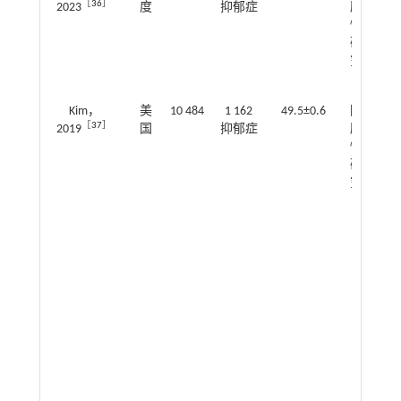
［
36
］
2023
度
抑郁症
顾
～2
性
研
究
Kim，
美
10 484
1 162
49.5±0.6
回
1.4
［
37
］
2019
国
抑郁症
顾
～1
性
研
究