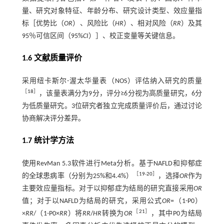
量、研究对象特征、年龄分布、研究设计类型、效应量指
标［优势比（
OR
）、风险比（
HR
）、相对风险（
RR
）及其
95％可信区间（95%
CI
）］、校正变量等关键信息。
1.6 文献质量评价
采用纽卡斯尔-渥太华量表（NOS）评估纳入研究的质量
［
18
］
，该量表满分为9分，评分≥6分视为高质量研究，6分
为低质量研究。3位研究者独立完成质量评价后，通过讨论
协商解决评分差异。
1.7 统计学方法
使用RevMan 5.3软件进行Meta分析。基于NAFLD和抑郁症
［
19
-
20
］
的全球患病率（分别为25%和4.4%）
，选择
OR
作为
主要效应量指标。对于以抑郁症为结局的研究直接采用
OR
值；对于以NAFLD为结局的研究，采用公式
OR
=（1-P0）
［
21
］
×
RR
/（1-P0×
RR
）将
RR
/
HR
转换为
OR
，其中P0为结局