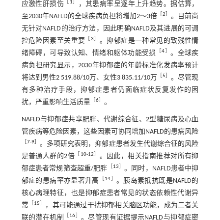
［
1
］
应激性肝损伤
，其患病率呈逐年上升趋势。据估算，
［
2
］
至2030年NAFLD的全球疾病负担将增加2～3倍
。目前尚
无针对NAFLD的治疗方法，因此明确NAFLD及其进展的可调
［
3
］
控危险因素至关重要
。抑郁症是一种常见的致残性情
［
4
］
绪障碍，可导致认知、情绪和躯体功能受损
。全球疾
病负担研究显示，2030年抑郁症的年龄标准化发病率预计
［
5
］
将达到男性2 519.88/10万、女性3 835.11/10万
。尽管现
有多种治疗手段，抑郁症患者仍面临症状反复发作的困
［
6
］
扰，严重影响生活质量
。
NAFLD与抑郁症共享肥胖、代谢综合征、2型糖尿病及心血
管疾病等危险因素，这些因素可协同增加NAFLD的患病风险
［
7
-
9
］
。多项研究表明，抑郁症患者发生代谢综合征的风险
［
10
-
12
］
是普通人群的2倍
。因此，相关指南推荐对所有抑
［
13
］
郁症患者常规筛查超重/肥胖
。同时，NAFLD患者中抑
［
14
］
郁症的患病率亦显著升高
。胰岛素抵抗既是NAFLD的
核心病理特征，也是抑郁症患者常见的状态依赖性代谢异
［
15
］
常
，其可能通过干扰抑郁相关脑区功能，成为二者关
［
16
］
联的潜在机制
。尽管现有证据提示NAFLD与抑郁症密