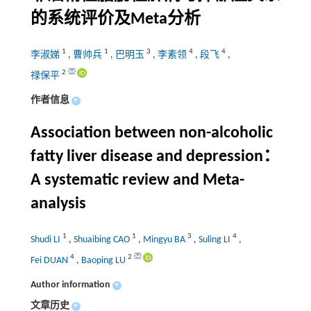
的系统评价及Meta分析
1
1
3
4
4
李淑娣
,
曹帅兵
,
巴明玉
,
李素领
,
段飞
,
2
禄保平
作者信息
+
Association between non-alcoholic
fatty liver disease and depression：
A systematic review and Meta-
analysis
1
1
3
4
Shudi LI
,
Shuaibing CAO
,
Mingyu BA
,
Suling LI
,
4
2
Fei DUAN
,
Baoping LU
Author information
+
文章历史
+