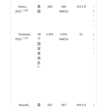
Noon，
美
160
160
15±1.8
前
1.6
［
30
］
2021
国
NAFLD
瞻
～2
性
研
究
Younossi，
18
5 691
5 691
51
回
1.9
［
31
］
2022
个
NAFLD
顾
～2
国
性
家
研
或
究
地
区
1）
Youssef，
美
567
567
49±1.0
回
1.3