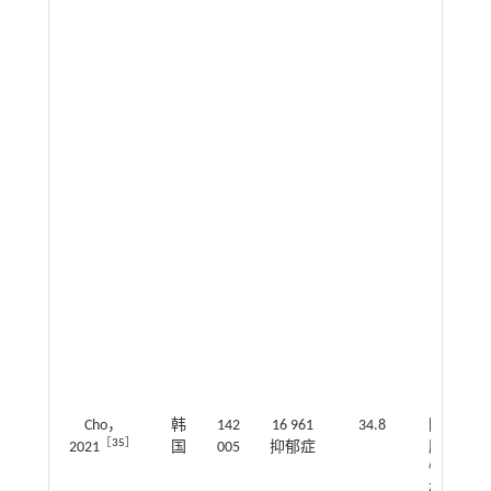
Cho，
韩
142
16 961
34.8
回
1.0
［
35
］
2021
国
005
抑郁症
顾
～1
性