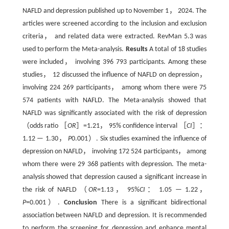
NAFLD and depression published up to November 1， 2024. The
articles were screened according to the inclusion and exclusion
criteria， and related data were extracted. RevMan 5.3 was
used to perform the Meta-analysis.
Results
A total of 18 studies
were included， involving 396 793 participants. Among these
studies， 12 discussed the influence of NAFLD on depression，
involving 224 269 participants， among whom there were 75
574 patients with NAFLD. The Meta-analysis showed that
NAFLD was significantly associated with the risk of depression
（odds ratio ［
OR
］=1.21， 95% confidence interval ［
CI
］：
1.12 — 1.30，
P
0.001）. Six studies examined the influence of
depression on NAFLD， involving 172 524 participants， among
whom there were 29 368 patients with depression. The meta-
analysis showed that depression caused a significant increase in
the risk of NAFLD （
OR
=1.13， 95%
CI
： 1.05 — 1.22，
P
=0.001）.
Conclusion
There is a significant bidirectional
association between NAFLD and depression. It is recommended
to perform the screening for depression and enhance mental