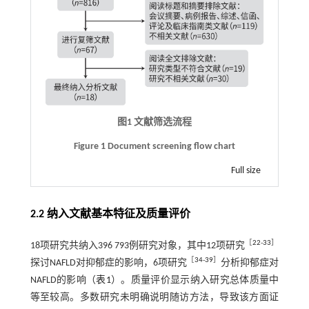
图1 文献筛选流程
Figure 1 Document screening flow chart
Full size
2.2 纳入文献基本特征及质量评价
［
22
-
33
］
18项研究共纳入396 793例研究对象，其中12项研究
［
34
-
39
］
探讨NAFLD对抑郁症的影响，6项研究
分析抑郁症对
NAFLD的影响（
表1
）。质量评价显示纳入研究总体质量中
等至较高。多数研究未明确说明随访方法，导致该方面证