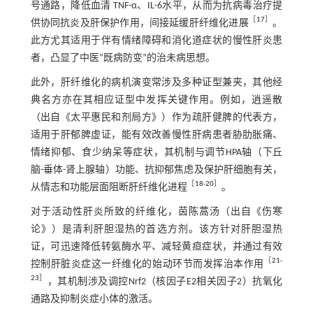
号通路，降低血清 TNF-α、IL-6水平，从而为抗病毒治疗提
［
17
］
供协同抗炎及肝保护作用，间接延缓肝纤维化进展
。
此方尤其适用于伴有情绪障碍和消化道症状的慢性肝炎患
者，凸显了中医“既病防变”的治未病思想。
此外，肝纤维化的病机演变常涉及多种证型兼夹，其他经
典名方亦在其相应证型中发挥关键作用。例如，逍遥散
（出自《太平惠民和剂局方》）作为疏肝健脾的代表方，
适用于肝郁脾虚证，能有效改善慢性肝病患者胁肋胀痛、
情绪抑郁、食少纳呆等症状，其机制与调节HPA轴（下丘
脑-垂体-肾上腺轴）功能、抗抑郁焦虑及保护肝细胞有关，
［
18
-
20
］
从情志和功能层面阻断肝纤维化进程
。
对于活动性肝炎所致的纤维化，茵陈蒿汤（出自《伤寒
论》）是清利肝胆湿热的首选方剂。该方针对肝胆湿热
证，可迅速降低转氨酶水平、减轻黄疸症状，并通过有效
［
21
-
控制肝脏炎症这一纤维化的始动环节而发挥治本作用
23
］
，其机制涉及调控Nrf2（核因子E2相关因子2）抗氧化
通路及抑制炎症小体的激活。