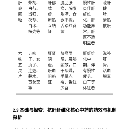
肝
柴胡、
肝郁
胁肋胀
慢性肝
疏肝
爽
白芍、
脾
痛，脘腹
炎伴肝
健
颗
当归、
虚，
胀满，食
纤维
脾，
粒
茯苓、
瘀热
欲不振，
化，肝
清热
白术、
互结
舌暗红苔
功能异
散瘀
枳壳等
证
黄
常，肝
区不适
明显者
六
五味
肝肾
胁痛隐
肝纤维
滋补
味
子、女
阴
隐，腰膝
化中
肝
五
贞子、
虚，
酸软，口
期，伴
肾，
灵
连翘、
瘀血
干咽燥，
有慢性
活血
片
莪术、
阻络
手掌赤
疲劳、
解毒
苣荬菜
证
痕，舌红
口干等
等
少苔
体征者
2.3 基础与探索：抗肝纤维化核心中药的药效与机制
探析