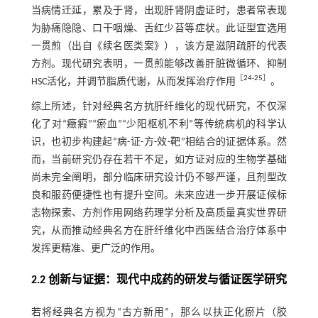
当病情迁延，累及于肾，出现肝肾阴虚证时，患者常表现
为胁痛隐隐、口干咽燥、舌红少苔等症状。此证型宜选用
一贯煎（出自《续名医类案》），该方是滋阴疏肝的代表
方剂。现代研究表明，一贯煎能够改善肝脏微循环、抑制
［
24
-
25
］
HSC活化，并调节脂质代谢，从而发挥治疗作用
。
综上所述，针对经典名方抗肝纤维化的现代研究，不仅深
化了对“癥瘕”“瘀血”“少阳枢机不利”等传统病机的科学认
识，也初步构建起“病-证-方-效-靶”相结合的证据体系。然
而，当前研究仍存在若干不足，如方证对应的生物学基础
尚未完全阐明，部分临床研究设计仍不够严谨，且剂型改
良和服药便捷性也有提升空间。未来应进一步开展证候标
志物探索、方剂作用网络药理学分析及高质量真实世界研
究，从而推动经典名方在肝纤维化中西医结合治疗体系中
发挥更精准、更广泛的作用。
2.2 创新与证据：现代中成药的研发与循证医学研究
若将经典名方视为“古方新用”，那么以扶正化瘀片（胶