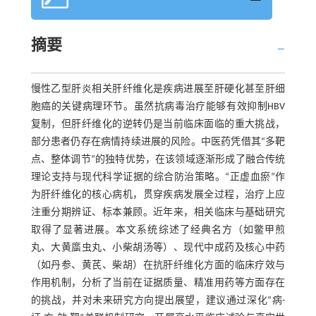
摘要
慢性乙型肝炎相关肝纤维化是疾病进展至肝硬化甚至肝细
胞癌的关键病理环节。虽然抗病毒治疗能够有效抑制HBV
复制，但肝纤维化的逆转仍是当前临床面临的重大挑战，
部分患者仍存在病情持续进展的风险。中医药凭借其“多靶
点、整体调节”的独特优势，在该领域逐渐形成了融合传统
理论支持与现代科学证据的综合防治策略。“正虚血瘀”作
为肝纤维化的核心病机，贯穿疾病发展全过程，治疗上应
注重分期辨证、标本兼顾。近年来，相关临床与基础研究
取得了显著进展。本文系统综述了经典名方（如鳖甲煎
丸、大黄䗪虫丸、小柴胡汤等）、现代中成药及核心中药
（如丹参、黄芪、柴胡）在抗肝纤维化方面的临床疗效与
作用机制，分析了当前在证据质量、精准用药等方面存在
的挑战，并对未来研究方向提出展望，建议通过深化“病-