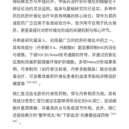
除经典名方与中成药外，中医药治疗肝纤维化的精髓在于
辨证论治的灵活运用。临床与基础研究均已证实，多种中
药在抗肝纤维化治疗中具有明确的核心地位，常作为君药
或臣药广泛应用于各类经验方中。其作用不仅限于抗炎保
肝，更是直接针对肝纤维化形成的关键机制与核心环节。
丹参是研究最深入、应用最广泛的抗肝纤维化中药之一。
其有效成分（丹参酮ⅡA、丹酚酸B）能显著抑制HSC的活化
与增殖，下调TGF-β1/Smad信号通路的传导，并通过抗氧化
应激和改善肝脏微循环保护肝细胞。多项Meta分析结果表
明，丹参制剂（如丹参注射液、丹参多酚酸盐）联合抗病
毒治疗，可显著改善肝纤维化患者的血清学指标并降低肝
［
41
-
42
］
硬度值
。
桃仁是活血化瘀的代表性药物，常与丹参相须为用。其有
效成分苦杏仁苷已被证实能够诱导活化的HSC凋亡，促进细
胞外基质降解，并兼具抗炎与免疫调节作用。此外，桃仁
［
43
-
还是经典方剂“鳖甲煎丸”和“下瘀血汤”的重要组成药物
44
］
。