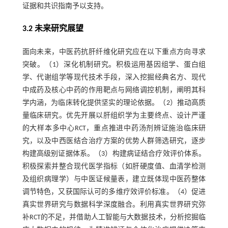
证据和共识指南予以支持。
3.2 未来研究展望
面向未来，中医药抗肝纤维化研究应在以下重点方向寻求
突破。（1）深化机制研究。积极运用基因组学、蛋白组
学、代谢组学等现代技术手段，深入挖掘经典名方、现代
中成药及核心中药的作用靶点与网络调控机制，阐明其科
学内涵，为临床转化提供坚实的理论依据。（2）推动高质
量临床研究。优先开展以肝组织学为主要终点、设计严谨
的大样本多中心RCT，重点推进中药汤剂辨证施治临床研
究，以及中西医结合治疗方案的优势人群筛选研究，逐步
构建高级别证据体系。（3）构建病证结合疗效评价体系。
积极探索并整合现代医学指标（如肝硬度值、血清学检测
及组织病理学）与中医证候量表，建立既体现中医药整体
调节特色，又获国际认可的多维疗效评价标准。（4）促进
真实世界研究与数据科学深度融合。利用真实世界研究弥
补RCT的不足，并借助人工智能与大数据技术，分析挖掘临