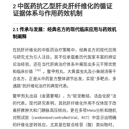
2 中医药抗乙型肝炎肝纤维化的循证
证据体系与作用药效机制
2.1 传承与发展：经典名方的现代临床应用与药效机
制阐释
在抗肝纤维化的中医药治疗策略中，经典名方的现代应用
与研究尤为引人注目。其不仅承载着历代医家丰富的辨证
论治经验，还在当代肝病治疗体系中展现出多元干预优势
［
10
］
和临床价值
。鳖甲煎丸、大黄䗪虫丸及小柴胡汤等千
古名方，正是从中药复方整体调节出发，实现“多靶点、多
通路”抗纤维化治疗的典型代表。
鳖甲煎丸出自《金匮要略》，为“软坚散结、活血化瘀”法
的代表。现代研究表明，其抗肝纤维化作用不仅体现于改
善肝脾肿大和门静脉高压倾向，更在多项Meta分析和随机
对照试验（randomized controlled trial，RCT）中显示出明确
的纤维化逆转效应，尤其是在联合核苷（酸）类似物时，