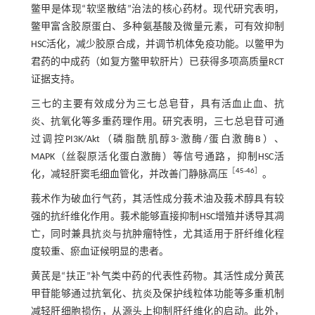
鳖甲是体现“软坚散结”治法的核心药材。现代研究表明，
鳖甲富含胶原蛋白、多种氨基酸及微量元素，可有效抑制
HSC活化，减少胶原合成，并调节机体免疫功能。以鳖甲为
君药的中成药（如复方鳖甲软肝片）已获得多项高质量RCT
证据支持。
三七的主要有效成分为三七总皂苷，具有活血止血、抗
炎、抗氧化等多重药理作用。研究表明，三七总皂苷可通
过调控PI3K/Akt（磷脂酰肌醇3-激酶/蛋白激酶B）、
MAPK（丝裂原活化蛋白激酶）等信号通路，抑制HSC活
［
45
-
46
］
化，减轻肝窦毛细血管化，并改善门静脉高压
。
莪术作为破血行气药，其活性成分莪术油及莪术醇具有较
强的抗纤维化作用。莪术能够直接抑制HSC增殖并诱导其凋
亡，同时兼具抗炎与抗肿瘤特性，尤其适用于肝纤维化程
度较重、瘀血证候明显的患者。
黄芪是“扶正”补气类中药的代表性药物。其活性成分黄芪
甲苷能够通过抗氧化、抗炎及保护线粒体功能等多重机制
减轻肝细胞损伤，从源头上抑制肝纤维化的启动。此外，