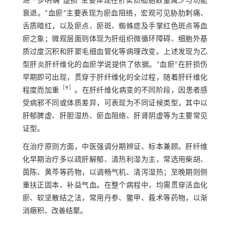
进一步明确“虚损”主要体现在肝实质细胞数量减少与功能
衰退。“血瘀”主要表现为瘀血阻络，宏观可见胁肋刺痛、
舌质暗红，以及瘀点、瘀斑、蜘蛛痣及手掌红色斑点等血
瘀之象；微观层面则体现为肝组织微循环障碍、细胞外基
质过度沉积和肝窦毛细血管化等病理改变。上述发现为乙
型肝炎肝纤维化的血瘀学说提供了依据。“血瘀”在肝损伤
早期即可出现，贯穿于肝纤维化的全过程，随着肝纤维化
［
9
］
程度而加重
。在肝纤维化病变的不同阶段，因患者感
受病邪不同或体质差异，可表现为不同证候类型，其中以
肝郁脾虚、肝胆湿热、瘀血阻络、肝肾阴虚等为主要常见
证型。
在治疗原则方面，中医强调分期辨证、标本兼顾。肝纤维
化早期治疗多以疏肝解郁、清热利湿为主，常选用柴胡、
茵陈、黄芩等药物，以调畅气机、清泻湿热；至晚期则侧
重扶正固本、补益气血。在整个病程中，均需贯穿活血化
瘀、软坚散结之法，常用丹参、鳖甲、莪术等药物，以渐
消癥积、改善结聚。