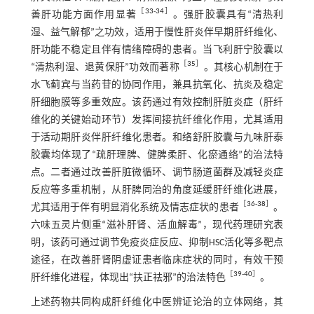
［
33
-
34
］
善肝功能方面作用显著
。强肝胶囊具有“清热利
湿、益气解郁”之功效，适用于慢性肝炎伴早期肝纤维化、
肝功能不稳定且伴有情绪障碍的患者。当飞利肝宁胶囊以
［
35
］
“清热利湿、退黄保肝”功效而著称
。其核心机制在于
水飞蓟宾与当药苷的协同作用，兼具抗氧化、抗炎及稳定
肝细胞膜等多重效应。该药通过有效控制肝脏炎症（肝纤
维化的关键始动环节）发挥间接抗纤维化作用，尤其适用
于活动期肝炎伴肝纤维化患者。和络舒肝胶囊与九味肝泰
胶囊均体现了“疏肝理脾、健脾柔肝、化瘀通络”的治法特
点。二者通过改善肝脏微循环、调节肠道菌群及减轻炎症
反应等多重机制，从肝脾同治的角度延缓肝纤维化进展，
［
36
-
38
］
尤其适用于伴有明显消化系统及情志症状的患者
。
六味五灵片侧重“滋补肝肾、活血解毒”，现代药理研究表
明，该药可通过调节免疫炎症反应、抑制HSC活化等多靶点
途径，在改善肝肾阴虚证患者临床症状的同时，有效干预
［
39
-
40
］
肝纤维化进程，体现出“扶正祛邪”的治法特色
。
上述药物共同构成肝纤维化中医辨证论治的立体网络，其