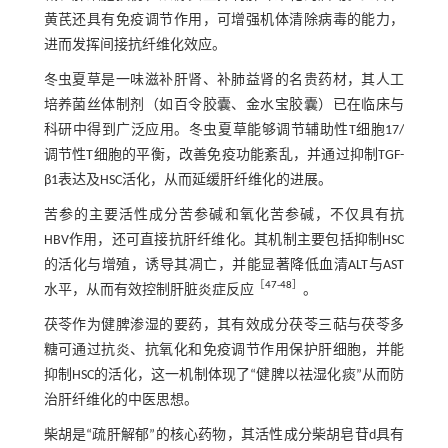
黄芪还具有免疫调节作用，可增强机体清除病毒的能力，
进而发挥间接抗纤维化效应。
冬虫夏草是一味滋补肝肾、补肺益肾的名贵药材，其人工
培养菌丝体制剂（如百令胶囊、金水宝胶囊）已在临床与
科研中得到广泛应用。冬虫夏草能够调节辅助性T细胞17/
调节性T细胞的平衡，改善免疫功能紊乱，并通过抑制TGF-
β1表达及HSC活化，从而延缓肝纤维化的进展。
苦参的主要活性成分苦参碱和氧化苦参碱，不仅具有抗
HBV作用，还可直接抗肝纤维化。其机制主要包括抑制HSC
的活化与增殖，诱导其凋亡，并能显著降低血清ALT与AST
［
47
-
48
］
水平，从而有效控制肝脏炎症反应
。
茯苓作为健脾渗湿的要药，其有效成分茯苓三萜与茯苓多
糖可通过抗炎、抗氧化和免疫调节作用保护肝细胞，并能
抑制HSC的活化，这一机制体现了“健脾以祛湿化痰”从而防
治肝纤维化的中医思想。
柴胡是“疏肝解郁”的核心药物，其活性成分柴胡皂苷d具有