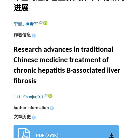
进展
李丽
,
徐春军
作者信息
+
Research advances in traditional
Chinese medicine treatment of
chronic hepatitis B-associated liver
fibrosis
Li LI
,
Chunjun XU
Author information
+
文章历史
+
PDF (791K)