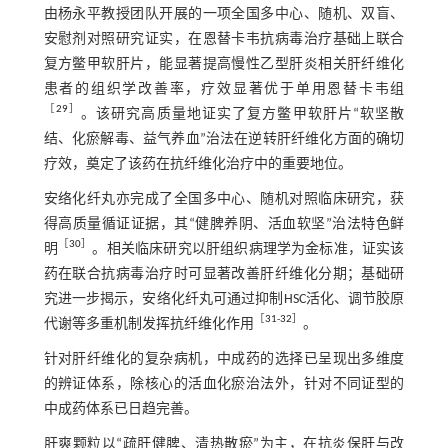
由杨永平教授团队开展的一项全国多中心、随机、双盲、
安慰剂对照研究证实，在恩替卡韦抗病毒治疗基础上联合
复方鳖甲软肝片，能显著提高慢性乙型肝炎相关肝纤维化
患者的组织学改善率，疗效显著优于单用恩替卡韦组
［
29
］
。该研究高质量地证实了复方鳖甲软肝片“软坚散
结、化瘀解毒、益气养血”治法在逆转肝纤维化方面的确切
疗效，奠定了该药在抗纤维化治疗中的重要地位。
安络化纤丸亦完成了全国多中心、随机对照临床研究，获
得高质量循证证据，其“健脾养阴、活血软坚”治法特色鲜
［
30
］
明
。相关临床研究以肝组织病理学为金标准，证实该
药在联合抗病毒治疗时可显著改善肝纤维化分期；基础研
究进一步揭示，安络化纤丸可通过抑制HSC活化、调节胶原
［
31
-
32
］
代谢等多重机制发挥抗纤维化作用
。
针对肝纤维化的复杂病机，中成药的选择已呈现出多维度
的辨证体系，除核心的活血化瘀治法外，针对不同证型的
中成药体系已日趋完善。
肝爽颗粒以“疏肝健脾、清热散瘀”为主，在抗炎保肝与改