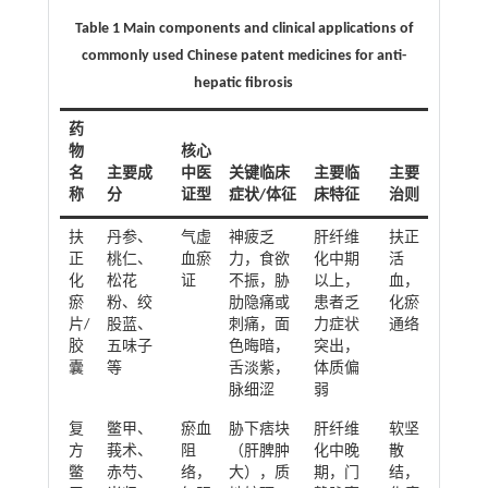
Table 1 Main components and clinical applications of
commonly used Chinese patent medicines for anti-
hepatic fibrosis
药
物
核心
名
主要成
中医
关键临床
主要临
主要
称
分
证型
症状/体征
床特征
治则
扶
丹参、
气虚
神疲乏
肝纤维
扶正
正
桃仁、
血瘀
力，食欲
化中期
活
化
松花
证
不振，胁
以上，
血，
瘀
粉、绞
肋隐痛或
患者乏
化瘀
片/
股蓝、
刺痛，面
力症状
通络
胶
五味子
色晦暗，
突出，
囊
等
舌淡紫，
体质偏
脉细涩
弱
复
鳖甲、
瘀血
胁下痞块
肝纤维
软坚
方
莪术、
阻
（肝脾肿
化中晚
散
鳖
赤芍、
络，
大），质
期，门
结，