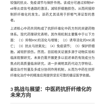
较强的抗炎、免疫调节与保肝作用。该成分可通过抑制NF-
κB等炎症信号通路的激活，减轻肝细胞损伤，从而间接抑
制肝纤维化的发生。该药尤其适用于肝郁气滞证型的患
者。
上述核心中药共同构成了抗肝纤维化中药方剂的关键药物
体系。现代药理研究表明，其作用机制主要集中于以下方
面：（1）抑制HSC的活化与增殖；（2）诱导活化的HSC凋
亡；（3）抗炎与抗氧化；（4）免疫调节；（5）保护肝细
胞，减轻肝损伤。然而，目前相关证据多源于动物实验和
临床观察研究，未来仍需开展更多以前述单药有效成分为
焦点的高质量临床研究，进一步阐明其药代动力学特征、
最佳治疗剂量及多成分协同作用机制，从而为中药在抗肝
纤维化治疗中的精准应用提供坚实可靠的循证医学依据。
3 挑战与展望：中医药抗肝纤维化的
未来方向