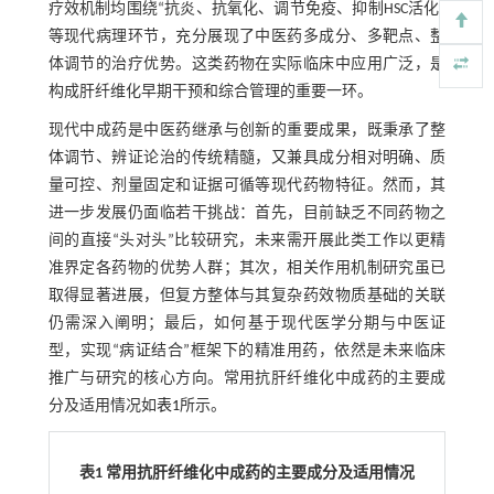
疗效机制均围绕“抗炎、抗氧化、调节免疫、抑制HSC活化”
等现代病理环节，充分展现了中医药多成分、多靶点、整
体调节的治疗优势。这类药物在实际临床中应用广泛，是
构成肝纤维化早期干预和综合管理的重要一环。
现代中成药是中医药继承与创新的重要成果，既秉承了整
体调节、辨证论治的传统精髓，又兼具成分相对明确、质
量可控、剂量固定和证据可循等现代药物特征。然而，其
进一步发展仍面临若干挑战：首先，目前缺乏不同药物之
间的直接“头对头”比较研究，未来需开展此类工作以更精
准界定各药物的优势人群；其次，相关作用机制研究虽已
取得显著进展，但复方整体与其复杂药效物质基础的关联
仍需深入阐明；最后，如何基于现代医学分期与中医证
型，实现“病证结合”框架下的精准用药，依然是未来临床
推广与研究的核心方向。常用抗肝纤维化中成药的主要成
分及适用情况如
表1
所示。
表1 常用抗肝纤维化中成药的主要成分及适用情况