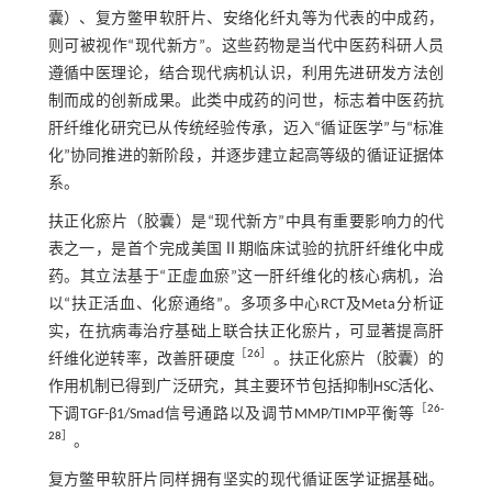
囊）、复方鳖甲软肝片、安络化纤丸等为代表的中成药，
则可被视作“现代新方”。这些药物是当代中医药科研人员
遵循中医理论，结合现代病机认识，利用先进研发方法创
制而成的创新成果。此类中成药的问世，标志着中医药抗
肝纤维化研究已从传统经验传承，迈入“循证医学”与“标准
化”协同推进的新阶段，并逐步建立起高等级的循证证据体
系。
扶正化瘀片（胶囊）是“现代新方”中具有重要影响力的代
表之一，是首个完成美国Ⅱ期临床试验的抗肝纤维化中成
药。其立法基于“正虚血瘀”这一肝纤维化的核心病机，治
以“扶正活血、化瘀通络”。多项多中心RCT及Meta分析证
实，在抗病毒治疗基础上联合扶正化瘀片，可显著提高肝
［
26
］
纤维化逆转率，改善肝硬度
。扶正化瘀片（胶囊）的
作用机制已得到广泛研究，其主要环节包括抑制HSC活化、
［
26
-
下调TGF-β1/Smad信号通路以及调节MMP/TIMP平衡等
28
］
。
复方鳖甲软肝片同样拥有坚实的现代循证医学证据基础。