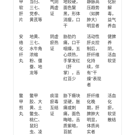
甲
当归、
气阴
地较硬，
静脉高
化瘀
软
三七、
两虚
面色黧
压趋势
解
肝
党参、
证
黑，形体
（如脾
毒，
片
黄芪等
消瘦，口
肿大）
益气
干
明显者
养血
安
地黄、
阴虚
胁肋灼
活动性
健脾
络
三七、
瘀热
痛，口干
肝炎控
养
化
水牛角
证
咽燥，五
制后，
阴，
纤
浓缩
心烦热，
肝纤维
活血
丸
粉、僵
手掌发红
化持
软坚
蚕、地
（肝
续，伴
龙等
掌），舌
有“干
红苔少
燥”表现
者
鳖
鳖甲
痰湿
胁下癥块
肝纤维
活血
甲
胶、大
瘀毒
坚硬，胀
化晚
化
煎
黄、土
互结
痛或刺
期，肝
瘀，
丸
鳖虫、
证
痛，面色
脾肿大
软坚
桃仁、
晦暗，舌
明显，
散结
鼠妇
质紫暗，
体质尚
虫、凌
苔腻
实者