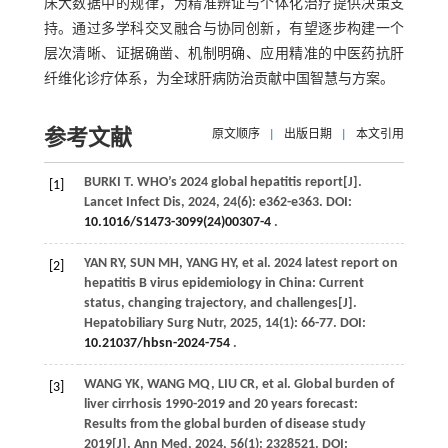
床大数据中的规律，为精准辨证与个体化治疗提供决策支
持。通过多学科交叉融合与协同创新，有望逐步构建一个
层次清晰、证据确凿、机制明确、应用精准的中医药抗肝
纤维化诊疗体系，为全球肝病防治贡献中国智慧与方案。
参考文献
原文顺序
|
出版日期
|
本文引用
BURKI
T
. WHO’s 2024 global hepatitis report[J].
[1]
Lancet Infect Dis
,
2024
,
24
(6): e362-e363. DOI:
10.1016/S1473-3099(24)00307-4
.
YAN
RY
,
SUN
MH
,
YANG
HY
,
et al
. 2024 latest report on
[2]
hepatitis B virus epidemiology in China: Current
status, changing trajectory, and challenges[J].
Hepatobiliary Surg Nutr
,
2025
,
14
(1): 66-77. DOI:
10.21037/hbsn-2024-754
.
WANG
YK
,
WANG
MQ
,
LIU
CR
,
et al
. Global burden of
[3]
liver cirrhosis 1990-2019 and 20 years forecast:
Results from the global burden of disease study
2019[J].
Ann Med
,
2024
,
56
(1): 2328521. DOI: