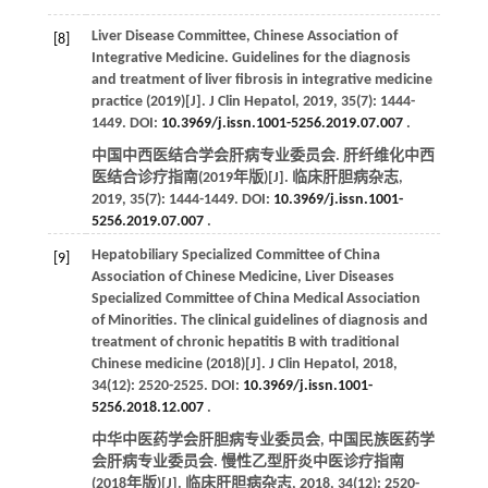
Liver Disease Committee, Chinese Association of
[8]
Integrative Medicine. Guidelines for the diagnosis
and treatment of liver fibrosis in integrative medicine
practice (2019)[J].
J Clin Hepatol
,
2019
,
35
(7): 1444-
1449. DOI:
10.3969/j.issn.1001-5256.2019.07.007
.
中国中西医结合学会肝病专业委员会. 肝纤维化中西
医结合诊疗指南(2019年版)[J].
临床肝胆病杂志
,
2019
,
35
(7): 1444-1449. DOI:
10.3969/j.issn.1001-
5256.2019.07.007
.
Hepatobiliary Specialized Committee of China
[9]
Association of Chinese Medicine, Liver Diseases
Specialized Committee of China Medical Association
of Minorities. The clinical guidelines of diagnosis and
treatment of chronic hepatitis B with traditional
Chinese medicine (2018)[J].
J Clin Hepatol
,
2018
,
34
(12): 2520-2525. DOI:
10.3969/j.issn.1001-
5256.2018.12.007
.
中华中医药学会肝胆病专业委员会, 中国民族医药学
会肝病专业委员会. 慢性乙型肝炎中医诊疗指南
(2018年版)[J].
临床肝胆病杂志
,
2018
,
34
(12): 2520-