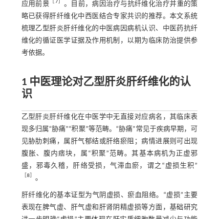
［
7
］
应用前景
。目前，病因治疗与抗纤维化治疗并重的策
略已获得肝纤维化中西医结合专家共识的推荐。本文系统
梳理乙型肝炎肝纤维化的中医病因病机认识、中医药抗纤
维化的循证医学证据及作用机制，以期为临床防治提供参
考依据。
1 中医理论对乙型肝炎肝纤维化的认
识
乙型肝炎肝纤维化在中医学中无直接对应病名，其临床表
现多归属“胁痛”“积聚”等范畴。“胁痛”常见于疾病早期，可
见胁肋刺痛，属肝气郁结或肝络瘀阻；病情进展则可出现
腹胀、腹内痞块，属“积聚”范畴。其基本病机为正虚邪
盛，邪毒久稽，肝络受损，气滞血瘀，谓之“虚损生积”
［
8
］
。
肝纤维化的基本证型为气阴虚损、瘀血阻络。“虚损”主要
表现在脾气虚、肝气虚和肝肾阴精虚损等方面，基础研究