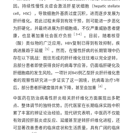
因。持续性慢性炎症会激活肝星状细胞（hepatic stellate
cell，HSC），导致细胞外基质过度沉积，进而逐步发展为
肝纤维化。若此过程未得到有效干预，则可能进一步恶化
为肝硬化，并最终进展为肝细胞癌，不仅严重威胁患者健
［
3
-
4
］
康，也显著加重社会医疗负担
。目前，随着核苷
（酸）类似物的广泛应用，HBV复制已得到有效抑制，疾
［
5
］
病进展趋于延缓
。然而，在慢性肝病的长期管理中仍
存在以下挑战：既往形成的肝纤维化往往难以完全逆转，
且部分患者即使获得良好的病毒学应答，仍面临肝硬化及
肝细胞癌的发生风险。一项针对845例乙型肝炎肝纤维化患
者的观察性研究进一步证实了这一困境，抗病毒治疗5年
［
6
］
后，部分患者肝硬度值并未下降，甚至会加重
。
中医药在防治病毒性肝炎相关肝纤维化方面展现出多靶
点、整体调节的独特优势。历代医家在长期临床实践中积
累了丰富的辨证论治经验。现代研究表明，中医药不仅能
有效调控肝脏炎症反应、延缓甚至逆转肝纤维化进程，还
可显著改善患者的临床症状和生活质量，具有广阔的临床