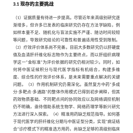
3.1 现存的主要挑战
（1）证据质量有待进一步提高。尽管近年来高级别研究逐
渐增多，但许多已发表的临床研究仍存在方法学缺陷，例
如样本量不足、随机化与盲法实施不严谨、随访时间较短
等问题，导致研究结论的可靠性和普遍适用性受到限制。
（2）疗效评价体系尚不完善。目前大多数研究仍以肝硬度
值及血清肝纤维化标志物作为主要终点，而以肝组织病理
学这一“金标准”为评价依据的研究仍相对较少。同时，如
何将中医证候积分与现代医学指标有机结合，构建多维
度、综合性的疗效评价体系，是未来需要重点解决的关键
问题。（3）作用机制研究仍需深化。虽然复方中药“多成
分-多靶点-多通路”的整体作用模式已得到初步阐释，但其
药效物质基础、不同靶点间的协同效应以及网络调控机制
仍不明确，亟待借助系统生物学、网络药理学等新兴研究
方法进行深入探索。（4）精准用药缺乏规范指导。如何基
于现代医学的肝纤维化分期与中医证型分类，实现“病证结
合”诊疗模式下的精准选方用药，尚缺乏足够的高级别临床