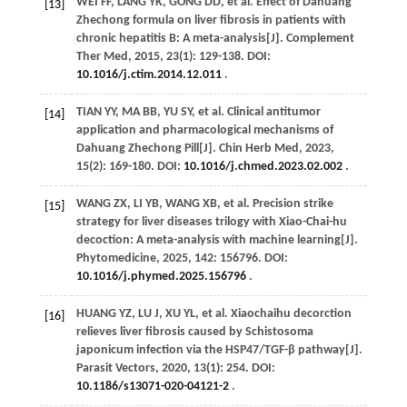
WEI
FF
,
LANG
YK
,
GONG
DD
,
et al
. Effect of Dahuang
[13]
Zhechong formula on liver fibrosis in patients with
chronic hepatitis B: A meta-analysis[J].
Complement
Ther Med
,
2015
,
23
(1): 129-138. DOI:
10.1016/j.ctim.2014.12.011
.
TIAN
YY
,
MA
BB
,
YU
SY
,
et al
. Clinical antitumor
[14]
application and pharmacological mechanisms of
Dahuang Zhechong Pill[J].
Chin Herb Med
,
2023
,
15
(2): 169-180. DOI:
10.1016/j.chmed.2023.02.002
.
WANG
ZX
,
LI
YB
,
WANG
XB
,
et al
. Precision strike
[15]
strategy for liver diseases trilogy with Xiao-Chai-hu
decoction: A meta-analysis with machine learning[J].
Phytomedicine
,
2025
,
142
: 156796. DOI:
10.1016/j.phymed.2025.156796
.
HUANG
YZ
,
LU
J
,
XU
YL
,
et al
. Xiaochaihu decorction
[16]
relieves liver fibrosis caused by Schistosoma
japonicum infection via the HSP47/TGF-β pathway[J].
Parasit Vectors
,
2020
,
13
(1): 254. DOI:
10.1186/s13071-020-04121-2
.