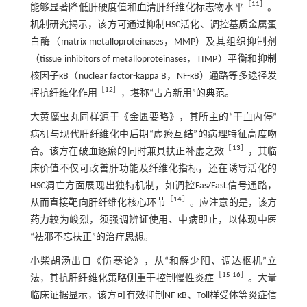
［
11
］
能够显著降低肝硬度值和血清肝纤维化标志物水平
。
机制研究揭示，该方可通过抑制HSC活化、调控基质金属蛋
白酶（matrix metalloproteinases，MMP）及其组织抑制剂
（tissue inhibitors of metalloproteinases，TIMP）平衡和抑制
核因子κB（nuclear factor-kappa B，NF-κB）通路等多途径发
［
12
］
挥抗纤维化作用
，堪称“古方新用”的典范。
大黄䗪虫丸同样源于《金匮要略》，其所主的“干血内停”
病机与现代肝纤维化中后期“虚瘀互结”的病理特征高度吻
［
13
］
合。该方在破血逐瘀的同时兼具扶正补虚之效
，其临
床价值不仅可改善肝功能及纤维化指标，还在诱导活化的
HSC凋亡方面展现出独特机制，如调控Fas/FasL信号通路，
［
14
］
从而直接靶向肝纤维化核心环节
。应注意的是，该方
药力较为峻烈，须强调辨证使用、中病即止，以体现中医
“祛邪不忘扶正”的治疗思想。
小柴胡汤出自《伤寒论》，从“和解少阳、调达枢机”立
［
15
-
16
］
法，其抗肝纤维化策略侧重于控制慢性炎症
。大量
临床证据显示，该方可有效抑制NF-κB、Toll样受体等炎症信