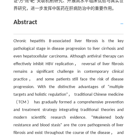
证-方-效-靶”关联机制研究、开展高水平临床试验与真实世
界研究，进一步发挥中医药在肝病防治中的重要作用。
Abstract
Chronic hepatitis B-associated liver fibrosis is the key
pathological stage in disease progression to liver cirrhosis and
even hepatocellular carcinoma. Although antiviral therapy can
effectively inhibit HBV replication， reversal of liver fibrosis
remains a significant challenge in contemporary clinical
practice， and some patients still face the risk of disease
progression. With the distinctive advantages of “multiple
targets and holistic regulation”， traditional Chinese medicine
（TCM） has gradually formed a comprehensive prevention
and treatment strategy integrating traditional theories and
modern scientific research evidence. “Weakened body
resistance and blood stasis” are the core pathogenesis of liver
fibrosis and exist throughout the course of the disease， and