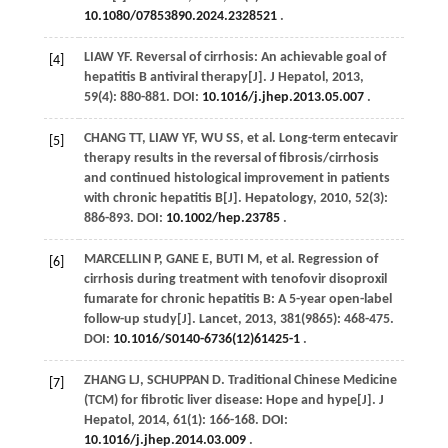
10.1080/07853890.2024.2328521
.
LIAW
YF
. Reversal of cirrhosis: An achievable goal of
[4]
hepatitis B antiviral therapy[J].
J Hepatol
,
2013
,
59
(4): 880-881. DOI:
10.1016/j.jhep.2013.05.007
.
CHANG
TT
,
LIAW
YF
,
WU
SS
,
et al
. Long-term entecavir
[5]
therapy results in the reversal of fibrosis/cirrhosis
and continued histological improvement in patients
with chronic hepatitis B[J].
Hepatology
,
2010
,
52
(3):
886-893. DOI:
10.1002/hep.23785
.
MARCELLIN
P
,
GANE
E
,
BUTI
M
,
et al
. Regression of
[6]
cirrhosis during treatment with tenofovir disoproxil
fumarate for chronic hepatitis B: A 5-year open-label
follow-up study[J].
Lancet
,
2013
,
381
(9865): 468-475.
DOI:
10.1016/S0140-6736(12)61425-1
.
ZHANG
LJ
,
SCHUPPAN
D
. Traditional Chinese Medicine
[7]
(TCM) for fibrotic liver disease: Hope and hype[J].
J
Hepatol
,
2014
,
61
(1): 166-168. DOI:
10.1016/j.jhep.2014.03.009
.