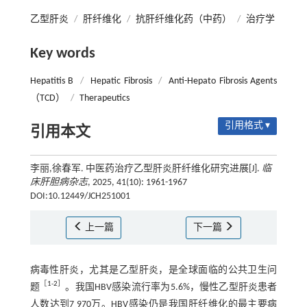
乙型肝炎
/
肝纤维化
/
抗肝纤维化药（中药）
/
治疗学
Key words
Hepatitis B
/
Hepatic Fibrosis
/
Anti-Hepato Fibrosis Agents
（TCD）
/
Therapeutics
引用格式 ▾
引用本文
李丽,徐春军. 中医药治疗乙型肝炎肝纤维化研究进展[J].
临
床肝胆病杂志
, 2025, 41(10): 1961-1967
DOI:10.12449/JCH251001
上一篇
下一篇
病毒性肝炎，尤其是乙型肝炎，是全球面临的公共卫生问
［
1
-
2
］
题
。我国HBV感染流行率为5.6%，慢性乙型肝炎患者
人数达到7 970万。HBV感染仍是我国肝纤维化的最主要病