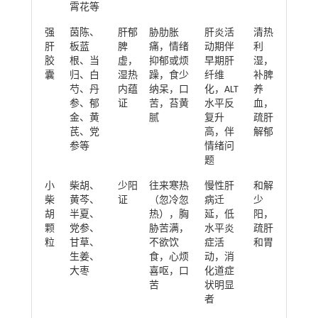
霄花等
强
茵陈、
肝郁
胁肋胀
肝炎活
清热
肝
板蓝
脾
痛，情绪
动期伴
利
胶
根、当
虚，
抑郁或烦
早期肝
湿，
囊
归、白
湿热
躁，食少
纤维
补脾
芍、丹
内蕴
纳呆，口
化，ALT
养
参、郁
证
苦，苔黄
水平反
血，
金、黄
腻
复升
疏肝
芪、党
高，伴
解郁
参等
情绪问
题
小
柴胡、
少阳
往来寒热
慢性肝
和解
柴
黄芩、
证
（忽冷忽
病迁
少
胡
半夏、
热），胸
延，低
阳，
颗
党参、
胁苦满，
水平炎
疏肝
粒
甘草、
不欲饮
症活
和胃
生姜、
食，心烦
动，消
大枣
喜呕，口
化道症
苦
状明显
者