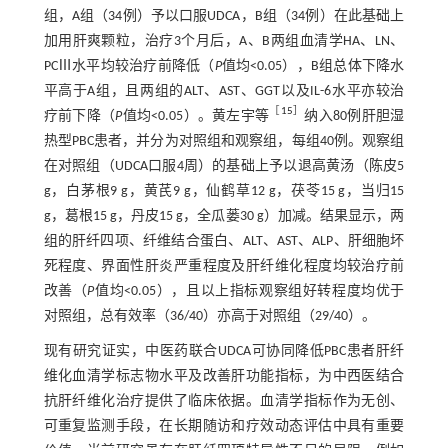
组，A组（34例）予以口服UDCA，B组（34例）在此基础上
加用肝爽颗粒，治疗3个月后，A、B两组血清学HA、LN、
PCⅢ水平均较治疗前降低（
P
值均<0.05），B组总体下降水
平高于A组，且两组的ALT、AST、GGT以及IL-6水平亦较治
［
15
］
疗前下降（
P
值均<0.05）。黄左宇等
纳入80例肝胆湿
热型PBC患者，并分为对照组和观察组，每组40例。观察组
在对照组（UDCA口服4周）的基础上予以退高黄汤（陈皮5
g，白茅根9 g，黄芪9 g，仙鹤草12 g，茯苓15 g，当归15
g，葛根15 g，丹皮15 g，全瓜蒌30 g）加减。结果显示，两
组的肝纤四项、纤维结合蛋白、ALT、AST、ALP、肝细胞坏
死程度、界面性肝炎严重程度及肝纤维化程度均较治疗前
改善（
P
值均<0.05），且以上指标观察组好转程度均优于
对照组，总有效率（36/40）亦高于对照组（29/40）。
现有研究证实，中医药联合UDCA可协同降低PBC患者肝纤
维化血清学标志物水平及改善肝功能指标，为中西医结合
抗肝纤维化治疗提供了临床依据。血清学指标作为无创、
可重复监测手段，在长期随访和疗效动态评估中具有重要