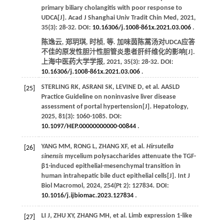
primary biliary cholangitis with poor response to
UDCA[J].
Acad J Shanghai Univ Tradit Chin Med
,
2021
,
35
(3): 28-32. DOI:
10.16306/j.1008-861x.2021.03.006
.
陈逸云, 郑玥琪, 时桢,
等
. 加味茵陈蒿汤对UDCA应答
不佳的原发性胆汁性胆管炎患者肝纤维化的影响[J].
上海中医药大学学报
,
2021
,
35
(3): 28-32. DOI:
10.16306/j.1008-861x.2021.03.006
.
STERLING
RK
,
ASRANI
SK
,
LEVINE
D
,
et al
. AASLD
[25]
Practice Guideline on noninvasive liver disease
assessment of portal hypertension[J].
Hepatology
,
2025
,
81
(3): 1060-1085. DOI:
10.1097/HEP.00000000000-00844
.
YANG
MM
,
RONG
L
,
ZHANG
XF
,
et al
.
Hirsutella
[26]
sinensis
mycelium polysaccharides attenuate the TGF-
β1-induced epithelial-mesenchymal transition in
human intrahepatic bile duct epithelial cells[J].
Int J
Biol Macromol
,
2024
,
254
(Pt 2): 127834. DOI:
10.1016/j.ijbiomac.2023.127834
.
LI
J
,
ZHU
XY
,
ZHANG
MH
,
et al
. Limb expression 1-like
[27]