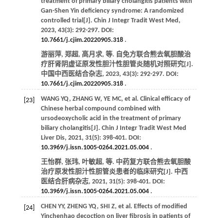
treatment of primary biliary cholangitis patients with
Gan-Shen Yin deficiency syndrome: A randomized
controlled trial[J].
Chin J Integr Tradit West Med
,
2023
,
43
(3): 292-297. DOI:
10.7661/j.cjim.20220905.318
.
游丽萍, 郑超, 高月求,
等
. 自免方联合熊去氧胆酸治
疗肝肾阴虚证原发性胆汁性胆管炎随机对照研究[J].
中国中西医结合杂志
,
2023
,
43
(3): 292-297. DOI:
10.7661/j.cjim.20220905.318
.
WANG
YQ
,
ZHANG
W
,
YE
MC
,
et al
. Clinical efficacy of
[23]
Chinese herbal compound combined with
ursodeoxycholic acid in the treatment of primary
biliary cholangitis[J].
Chin J Integr Tradit West Med
Liver Dis
,
2021
,
31
(5): 398-401. DOI:
10.3969/j.issn.1005-0264.2021.05.004
.
王怡群, 张玮, 叶敏超,
等
. 中药复方联合熊去氧胆酸
治疗原发性胆汁性胆管炎患者的临床研究[J].
中西
医结合肝病杂志
,
2021
,
31
(5): 398-401. DOI:
10.3969/j.issn.1005-0264.2021.05.004
.
CHEN
YY
,
ZHENG
YQ
,
SHI
Z
,
et al
. Effects of modified
[24]
Yinchenhao decoction on liver fibrosis in patients of