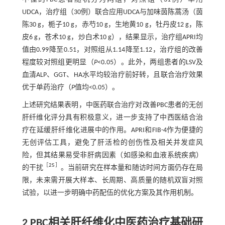
UDCA，治疗组（30例）联合应用UDCA与加味茵陈蒿汤（茵
陈30 g，栀子10 g，赤芍10 g，生地黄10 g，牡丹皮12 g，陈
皮6 g，苍术10 g，炒白术10 g），结果显示，治疗组APRI均
值由0.99降至0.51，对照组从1.14降至1.12，治疗组的改善
程度较对照组更明显（
P
<0.05）。此外，两组患者的LSV及
血清ALP、GGT、HA水平均较治疗前好转，且联合治疗效果
优于单药治疗（
P
值均<0.05）。
上述研究结果表明，中医药联合治疗对改善PBC患者的无创
肝纤维化评分具有积极意义，进一步支持了中西医结合治
疗在延缓肝纤维化进展中的作用。APRI和FIB-4作为便捷的
无创评估工具，避免了肝活检的创伤性及相关并发症风
险，但其结果易受非肝病因素（如感染和血液系统疾病）
［
25
］
的干扰
。当前研究在样本量和随访时间方面仍存在局
限，未来需开展大样本、长周期、高质量的随机双盲对照
试验，以进一步明确中药配伍的优化方案及其作用机制。
2 PBC相关肝纤维化中医药治疗基础研