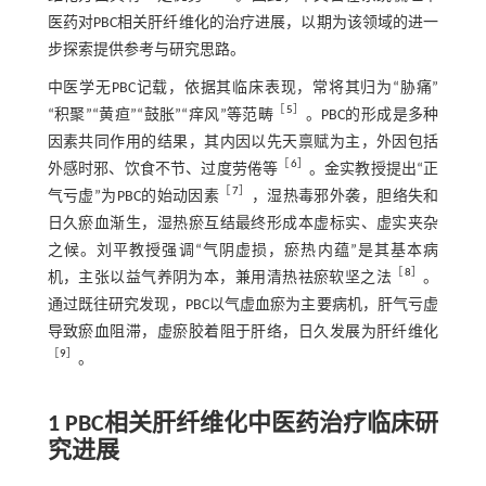
医药对PBC相关肝纤维化的治疗进展，以期为该领域的进一
步探索提供参考与研究思路。
中医学无PBC记载，依据其临床表现，常将其归为“胁痛”
［
5
］
“积聚”“黄疸”“鼓胀”“痒风”等范畴
。PBC的形成是多种
因素共同作用的结果，其内因以先天禀赋为主，外因包括
［
6
］
外感时邪、饮食不节、过度劳倦等
。金实教授提出“正
［
7
］
气亏虚”为PBC的始动因素
，湿热毒邪外袭，胆络失和
日久瘀血渐生，湿热瘀互结最终形成本虚标实、虚实夹杂
之候。刘平教授强调“气阴虚损，瘀热内蕴”是其基本病
［
8
］
机，主张以益气养阴为本，兼用清热祛瘀软坚之法
。
通过既往研究发现，PBC以气虚血瘀为主要病机，肝气亏虚
导致瘀血阻滞，虚瘀胶着阻于肝络，日久发展为肝纤维化
［
9
］
。
1 PBC相关肝纤维化中医药治疗临床研
究进展