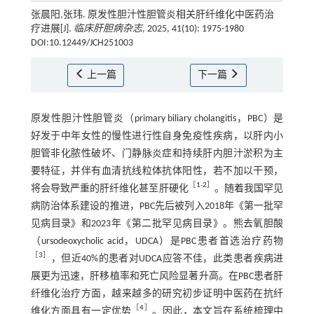
张晨阳,张玮. 原发性胆汁性胆管炎相关肝纤维化中医药治
疗进展[J].
临床肝胆病杂志
, 2025, 41(10): 1975-1980
DOI:10.12449/JCH251003
上一篇
下一篇
原发性胆汁性胆管炎（primary biliary cholangitis，PBC）是
好发于中年女性的慢性进行性自身免疫性疾病，以肝内小
胆管非化脓性破坏、门静脉炎症和持续肝内胆汁淤积为主
要特征，并伴有血清抗线粒体抗体阳性，若不加以干预，
［
1
-
2
］
将会导致严重的肝纤维化甚至肝硬化
。随着我国罕见
病防治体系建设的推进，PBC先后被列入2018年《第一批罕
见病目录》和2023年《第二批罕见病目录》。熊去氧胆酸
（ursodeoxycholic acid，UDCA）是PBC患者首选治疗药物
［
3
］
，但近40%的患者对UDCA应答不佳，此类患者疾病进
展更为迅速，肝移植率和死亡风险显著升高。在PBC患者肝
纤维化治疗方面，越来越多的研究初步证明中医药在抗纤
［
4
］
维化方面具有一定优势
。因此，本文旨在系统梳理中