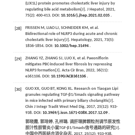
(LIX1L) protein promotes cholestatic liver injury by
regulating bile acid metabolism[J].
J Hepatol
,
2021
,
75
(2): 400-413. DOI:
10.1016/j.jhep.2021.02.035
.
FRISSEN
M
,
LIAO
LJ
,
SCHNEIDER
KM
,
et al
.
[28]
Bidirectional role of NLRP3 during acute and chronic
cholestatic liver injury[J].
Hepatology
,
2021
,
73
(5):
1836-1854. DOI:
10.1002/hep.31494
.
ZHANG
YZ
,
ZHANG
SJ
,
LUO
X
,
et al
. Paeoniflorin
[29]
mitigates PBC-induced liver fibrosis by repressing
NLRP3 formation[J].
Acta Cir Bras
,
2022
,
36
(11):
e361106. DOI:
10.1590/ACB361106
.
GUO
XX
,
GUO
BT
,
KONG
XL
. Research on Tiaogan Lipi
[30]
granules regulating TGF-β1/Smads signaling pathway
in mice infected with primary biliary cholangitis[J].
Chin J Integr Tradit West Med Dig
,
2017
,
25
(12): 933-
938. DOI:
10.3969/j.issn.1671-038X.2017.12.09
.
郭晓霞, 郭琲婷, 孔祥璐. 调肝理脾颗粒剂调节原发性
胆汁性胆管炎小鼠TGF-β1/Smads信号通路的研究[J].
中国中西医结合消化杂志
,
2017
,
25
(12): 933-938.