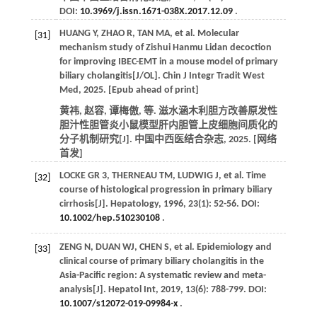
DOI:
10.3969/j.issn.1671-038X.2017.12.09
.
HUANG
Y
,
ZHAO
R
,
TAN
MA
,
et al
. Molecular
[31]
mechanism study of Zishui Hanmu Lidan decoction
for improving IBEC-EMT in a mouse model of primary
biliary cholangitis[J/OL].
Chin J Integr Tradit West
Med
,
2025
. [Epub ahead of print]
黄祎, 赵容, 谭梅傲,
等
. 滋水涵木利胆方改善原发性
胆汁性胆管炎小鼠模型肝内胆管上皮细胞间质化的
分子机制研究[J].
中国中西医结合杂志
,
2025
. [网络
首发]
LOCKE
GR
3
,
THERNEAU
TM
,
LUDWIG
J
,
et al
. Time
[32]
course of histological progression in primary biliary
cirrhosis[J].
Hepatology
,
1996
,
23
(1): 52-56. DOI:
10.1002/hep.510230108
.
ZENG
N
,
DUAN
WJ
,
CHEN
S
,
et al
. Epidemiology and
[33]
clinical course of primary biliary cholangitis in the
Asia-Pacific region: A systematic review and meta-
analysis[J].
Hepatol Int
,
2019
,
13
(6): 788-799. DOI:
10.1007/s12072-019-09984-x
.