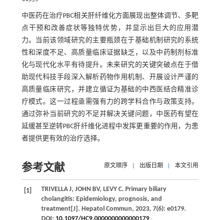
中医药在治疗PBC相关肝纤维化方面展现出整体调节、多靶
点干预和改善症状等独特优势，并显示出巨大的应用潜
力。当前该领域研究的主要瓶颈在于基础机制研究的系统
性和深度不足、高质量临床证据缺乏，以及中药制剂标准
化与现代化水平有待提升。未来研究的关键突破点在于借
助现代科技手段深入解析药物作用机制、开展设计严谨的
高质量临床研究，并建立循证为基础的中西医结合精准诊
疗模式。这一过程亟需强有力的跨学科合作与政策支持。
通过弥补当前研究的不足并解决关键问题，中医药有望在
延缓甚至逆转PBC肝纤维化进程中发挥更重要的作用，为患
者提供更有效的治疗选择。
参考文献
原文顺序
|
出版日期
|
本文引用
TRIVELLA
J
,
JOHN
BV
,
LEVY
C
. Primary biliary
[1]
cholangitis: Epidemiology, prognosis, and
treatment[J].
Hepatol Commun
,
2023
,
7
(6): e0179.
DOI:
10.1097/HC9.0000000000000179
.