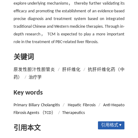
explore underlying mechanisms， thereby further validating its
efficacy and promoting the establishment of an evidence-based
precise diagnosis and treatment system based on integrated
traditional Chinese and Western medicine therapies. Through in-
depth research， TCM is expected to play a more important
role in the treatment of PBC-related liver fibrosis.
关键词
原发性胆汁性胆管炎
/
肝纤维化
/
抗肝纤维化药（中
药）
/
治疗学
Key words
Primary Biliary Cholangitis
/
Hepatic Fibrosis
/
Anti-Hepato
Fibrosis Agents （TCD）
/
Therapeutics
引用格式 ▾
引用本文