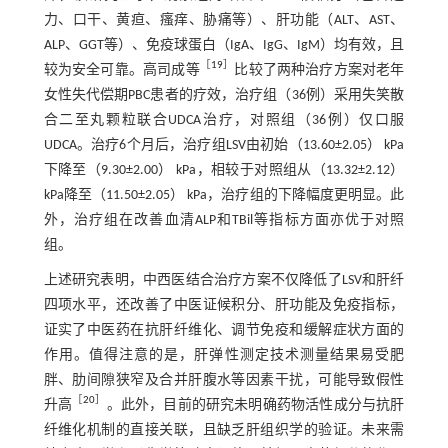
力、口干、黄疸、瘙痒、胁痛等）、肝功能（ALT、AST、
ALP、GGT等）、免疫球蛋白（IgA、IgG、IgM）均有效，且
［
19
］
较为安全可靠。高司成等
比较了两种治疗方案对老年
女性失代偿期PBC患者的疗效，治疗组（36例）采用失笑散
合二至丸颗粒联合UDCA治疗，对照组（36例）仅口服
UDCA。治疗6个月后，治疗组LSV由初始（13.60±2.05） kPa
下降至（9.30±2.00） kPa，相较于对照组从（13.32±2.12）
kPa降至（11.50±2.05） kPa，治疗组的下降幅度更明显。此
外，治疗组在改善血清ALP和TBil等指标方面亦优于对照
组。
上述研究表明，中西医结合治疗方案不仅降低了LSV和肝纤
四项水平，还改善了中医证候积分、肝功能及免疫指标，
证实了中医药在抗肝纤维化、调节免疫和缓解症状方面的
作用。值得注意的是，肝弹性测定技术测量结果易受肥
胖、肋间隙狭窄及合并肝腹水等因素干扰，可能导致假性
［
20
］
升高
。此外，目前的研究未明确药物活性成分与抗肝
纤维化机制的直接关联，且缺乏肝组织学的验证。未来需