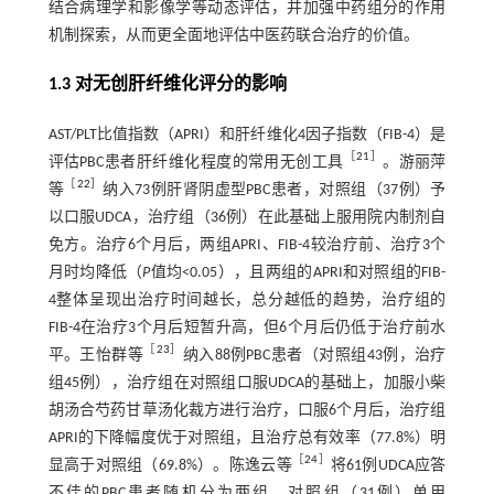
结合病理学和影像学等动态评估，并加强中药组分的作用
机制探索，从而更全面地评估中医药联合治疗的价值。
1.3 对无创肝纤维化评分的影响
AST/PLT比值指数（APRI）和肝纤维化4因子指数（FIB-4）是
［
21
］
评估PBC患者肝纤维化程度的常用无创工具
。游丽萍
［
22
］
等
纳入73例肝肾阴虚型PBC患者，对照组（37例）予
以口服UDCA，治疗组（36例）在此基础上服用院内制剂自
免方。治疗6个月后，两组APRI、FIB-4较治疗前、治疗3个
月时均降低（
P
值均<0.05），且两组的APRI和对照组的FIB-
4整体呈现出治疗时间越长，总分越低的趋势，治疗组的
FIB-4在治疗3个月后短暂升高，但6个月后仍低于治疗前水
［
23
］
平。王怡群等
纳入88例PBC患者（对照组43例，治疗
组45例），治疗组在对照组口服UDCA的基础上，加服小柴
胡汤合芍药甘草汤化裁方进行治疗，口服6个月后，治疗组
APRI的下降幅度优于对照组，且治疗总有效率（77.8%）明
［
24
］
显高于对照组（69.8%）。陈逸云等
将61例UDCA应答
不佳的PBC患者随机分为两组，对照组（31例）单用