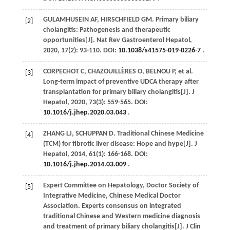
GULAMHUSEIN
AF
,
HIRSCHFIELD
GM
. Primary biliary
[2]
cholangitis: Pathogenesis and therapeutic
opportunities[J].
Nat Rev Gastroenterol Hepatol
,
2020
,
17
(2): 93-110. DOI:
10.1038/s41575-019-0226-7
.
CORPECHOT
C
,
CHAZOUILLÈRES
O
,
BELNOU
P
,
et al
.
[3]
Long-term impact of preventive UDCA therapy after
transplantation for primary biliary cholangitis[J].
J
Hepatol
,
2020
,
73
(3): 559-565. DOI:
10.1016/j.jhep.2020.03.043
.
ZHANG
LJ
,
SCHUPPAN
D
. Traditional Chinese Medicine
[4]
(TCM) for fibrotic liver disease: Hope and hype[J].
J
Hepatol
,
2014
,
61
(1): 166-168. DOI:
10.1016/j.jhep.2014.03.009
.
Expert Committee on Hepatology, Doctor Society of
[5]
Integrative Medicine, Chinese Medical Doctor
Association. Experts consensus on integrated
traditional Chinese and Western medicine diagnosis
and treatment of primary biliary cholangitis[J].
J Clin