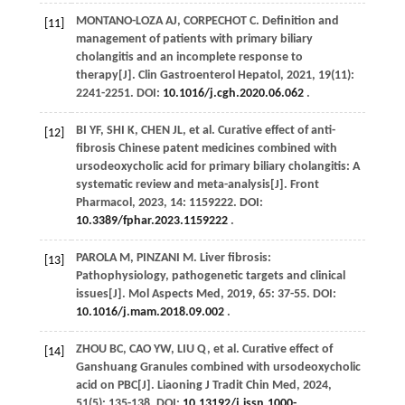
MONTANO-LOZA
AJ
,
CORPECHOT
C
. Definition and
[11]
management of patients with primary biliary
cholangitis and an incomplete response to
therapy[J].
Clin Gastroenterol Hepatol
,
2021
,
19
(11):
2241-2251. DOI:
10.1016/j.cgh.2020.06.062
.
BI
YF
,
SHI
K
,
CHEN
JL
,
et al
. Curative effect of anti-
[12]
fibrosis Chinese patent medicines combined with
ursodeoxycholic acid for primary biliary cholangitis: A
systematic review and meta-analysis[J].
Front
Pharmacol
,
2023
,
14
: 1159222. DOI:
10.3389/fphar.2023.1159222
.
PAROLA
M
,
PINZANI
M
. Liver fibrosis:
[13]
Pathophysiology, pathogenetic targets and clinical
issues[J].
Mol Aspects Med
,
2019
,
65
: 37-55. DOI:
10.1016/j.mam.2018.09.002
.
ZHOU
BC
,
CAO
YW
,
LIU
Q
,
et al
. Curative effect of
[14]
Ganshuang Granules combined with ursodeoxycholic
acid on PBC[J].
Liaoning J Tradit Chin Med
,
2024
,
51
(5): 135-138. DOI:
10.13192/j.issn.1000-