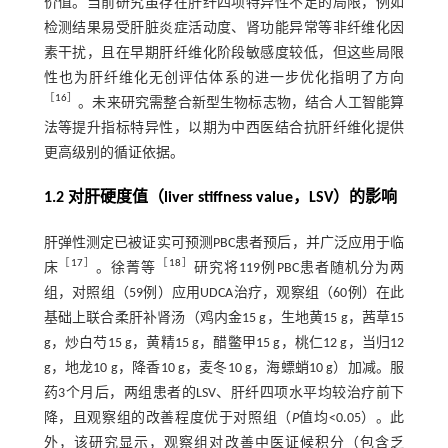
价值。当前研究虽存在肝纤四项特异性不足的局限，例如
检测结果易受肝脏炎症活动度、肾功能异常等非纤维化因
素干扰，且在早期肝纤维化阶段敏感度较低，但这些局限
性也为肝纤维化无创评估体系的进一步优化指明了方向
［
16
］
。未来研究需整合新型生物标志物，结合人工智能算
法等提升指标特异性，以期为中西医结合抗肝纤维化提供
更高级别的循证依据。
1.2 对肝硬度值（liver stiffness value，LSV）的影响
肝弹性测定已被证实可预测PBC患者预后，并广泛应用于临
［
17
］
［
18
］
床
。徐菁等
研究将119例PBC患者随机分为两
组，对照组（59例）应用UDCA治疗，观察组（60例）在此
基础上联合柔肝补肾汤（鸡内金15 g，生地黄15 g，茜草15
g，炒白芍15 g，黄精15 g，醋鳖甲15 g，桃仁12 g，当归12
g，地龙10 g，降香10 g，麦冬10 g，海螵蛸10 g）加减。服
药3个月后，两组患者的LSV、肝纤四项水平均较治疗前下
降，且观察组的改善程度优于对照组（
P
值均<0.05）。此
外，该研究显示，观察组对改善中医证候积分（包含乏