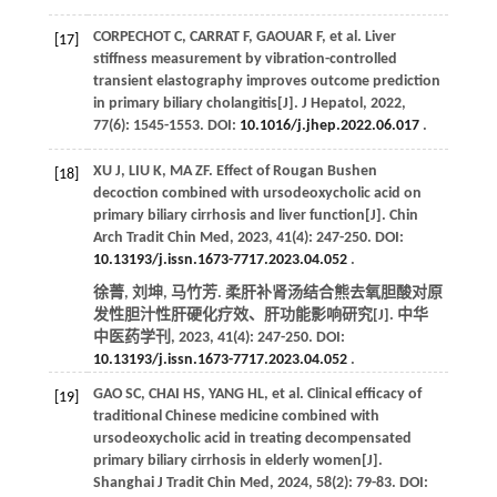
CORPECHOT
C
,
CARRAT
F
,
GAOUAR
F
,
et al
. Liver
[17]
stiffness measurement by vibration-controlled
transient elastography improves outcome prediction
in primary biliary cholangitis[J].
J Hepatol
,
2022
,
77
(6): 1545-1553. DOI:
10.1016/j.jhep.2022.06.017
.
XU
J
,
LIU
K
,
MA
ZF
. Effect of Rougan Bushen
[18]
decoction combined with ursodeoxycholic acid on
primary biliary cirrhosis and liver function[J].
Chin
Arch Tradit Chin Med
,
2023
,
41
(4): 247-250. DOI:
10.13193/j.issn.1673-7717.2023.04.052
.
徐菁, 刘坤, 马竹芳. 柔肝补肾汤结合熊去氧胆酸对原
发性胆汁性肝硬化疗效、肝功能影响研究[J].
中华
中医药学刊
,
2023
,
41
(4): 247-250. DOI:
10.13193/j.issn.1673-7717.2023.04.052
.
GAO
SC
,
CHAI
HS
,
YANG
HL
,
et al
. Clinical efficacy of
[19]
traditional Chinese medicine combined with
ursodeoxycholic acid in treating decompensated
primary biliary cirrhosis in elderly women[J].
Shanghai J Tradit Chin Med
,
2024
,
58
(2): 79-83. DOI: