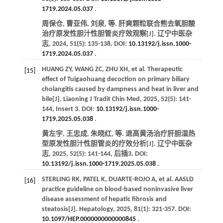
1719.2024.05.037
.
周保仓, 曹亚伟, 刘泉,
等
. 肝爽颗粒联合熊去氧胆酸
治疗原发性胆汁性胆管炎疗效观察[J].
辽宁中医杂
志
,
2024
,
51
(5): 135-138. DOI:
10.13192/j.issn.1000-
1719.2024.05.037
.
HUANG
ZY
,
WANG
ZC
,
ZHU
XH
,
et al
. Therapeutic
[15]
effect of Tuigaohuang decoction on primary biliary
cholangitis caused by dampness and heat in liver and
bile[J].
Liaoning J Tradit Chin Med
,
2025
,
52
(5): 141-
144, Insert 3. DOI:
10.13192/j.issn.1000-
1719.2025.05.038
.
黄左宇, 王忠成, 朱晓红,
等
. 退高黄汤治疗肝胆湿热
型原发性胆汁性胆管炎的疗效分析[J].
辽宁中医杂
志
,
2025
,
52
(5): 141-144, 后插3. DOI:
10.13192/j.issn.1000-1719.2025.05.038
.
STERLING
RK
,
PATEL
K
,
DUARTE-ROJO
A
,
et al
. AASLD
[16]
practice guideline on blood-based noninvasive liver
disease assessment of hepatic fibrosis and
steatosis[J].
Hepatology
,
2025
,
81
(1): 321-357. DOI:
10.1097/HEP.0000000000000845
.