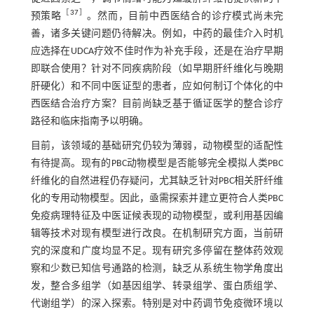
［
37
］
预策略
。然而，目前中西医结合的诊疗模式尚未完
善，诸多关键问题仍待解决。例如，中药的最佳介入时机
应选择在UDCA疗效不佳时作为补充手段，还是在治疗早期
即联合使用？针对不同疾病阶段（如早期肝纤维化与晚期
肝硬化）和不同中医证型的患者，应如何制订个体化的中
西医结合治疗方案？目前尚缺乏基于循证医学的整合诊疗
路径和临床指南予以明确。
目前，该领域的基础研究仍较为薄弱，动物模型的适配性
有待提高。现有的PBC动物模型是否能够完全模拟人类PBC
纤维化的自然进程仍存疑问，尤其缺乏针对PBC相关肝纤维
化的专用动物模型。因此，亟需探索并建立更符合人类PBC
免疫病理特征及中医证候表现的动物模型，或利用基因编
辑等技术对现有模型进行改良。在机制研究方面，当前研
究的深度和广度均显不足。现有研究多停留在整体药效观
察和少数已知信号通路的检测，缺乏从系统生物学角度出
发，整合多组学（如基因组学、转录组学、蛋白质组学、
代谢组学）的深入探索。特别是对中药调节免疫微环境以