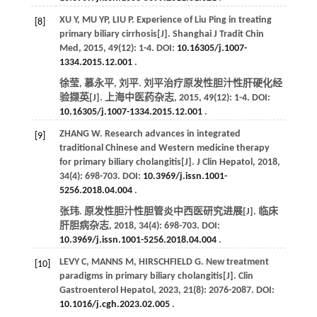
XU
Y
,
MU
YP
,
LIU
P
. Experience of Liu Ping in treating
[8]
primary biliary cirrhosis[J].
Shanghai J Tradit Chin
Med
,
2015
,
49
(12): 1-4. DOI:
10.16305/j.1007-
1334.2015.12.001
.
徐莹, 慕永平, 刘平. 刘平治疗原发性胆汁性肝硬化经
验撷英[J].
上海中医药杂志
,
2015
,
49
(12): 1-4. DOI:
10.16305/j.1007-1334.2015.12.001
.
ZHANG
W
. Research advances in integrated
[9]
traditional Chinese and Western medicine therapy
for primary biliary cholangitis[J].
J Clin Hepatol
,
2018
,
34
(4): 698-703. DOI:
10.3969/j.issn.1001-
5256.2018.04.004
.
张玮. 原发性胆汁性胆管炎中西医研究进展[J].
临床
肝胆病杂志
,
2018
,
34
(4): 698-703. DOI:
10.3969/j.issn.1001-5256.2018.04.004
.
LEVY
C
,
MANNS
M
,
HIRSCHFIELD
G
. New treatment
[10]
paradigms in primary biliary cholangitis[J].
Clin
Gastroenterol Hepatol
,
2023
,
21
(8): 2076-2087. DOI:
10.1016/j.cgh.2023.02.005
.