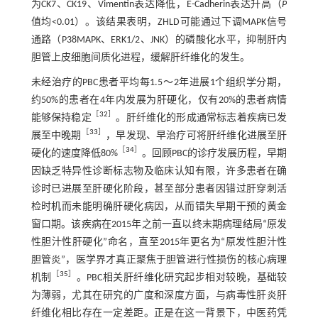
为CK7、CK19、Vimentin表达降低，E-Cadherin表达升高（
P
值均<0.01）。该结果表明，ZHLD可能通过下调MAPK信号
通路（P38MAPK、ERK1/2、JNK）的磷酸化水平，抑制肝内
胆管上皮细胞间质化进程，缓解肝纤维化的发生。
未经治疗的PBC患者平均每1.5～2年进展1个组织学分期，
约50%的患者在4年内发展为肝硬化，仅有20%的患者病情
［
32
］
能够保持稳定
。肝纤维化的形成通常标志着疾病已发
［
33
］
展至中晚期
，早发现、早治疗可将肝纤维化进展至肝
［
34
］
硬化的速度降低80%
。回顾PBC的诊疗发展历程，早期
因缺乏特异性诊断标志物及临床认知有限，许多患者在确
诊时已进展至肝硬化阶段，甚至部分患者因错过肝穿刺活
检时机而未能明确肝硬化病因，从而错失早期干预的黄金
窗口期。该疾病在2015年之前一直以终末期病理结局“原发
性胆汁性肝硬化”命名，直至2015年更名为“原发性胆汁性
胆管炎”，医学界才真正聚焦于胆管进行性损伤的核心病理
［
35
］
机制
。PBC相关肝纤维化研究起步相对较晚，基础较
为薄弱，尤其在研究的广度和深度方面，与病毒性肝炎肝
纤维化相比存在一定差距。正是在这一背景下，中医药凭