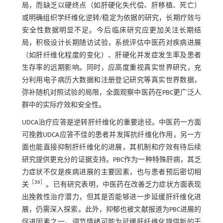
局，而缺乏以硬终点（如肝硬化失代偿、肝移植、死亡）
或明确组织学纤维化逆转/稳定为依据的研究，长期疗效与
安全性数据明显不足。今后临床研究应更加关注长期结
局，积极设计长期随访试验，系统评估中医药对疾病进展
（如肝纤维化程度的变化）、肝硬化并发症发生率及患者
生存率的远期影响。同时，应高度重视真实世界研究，充
分利用电子病历大数据和注册登记研究等真实世界数据，
弥补随机对照试验的局限，全面观察中医药在PBC更广泛人
群中的实际疗效和安全性。
UDCA治疗应答是逆转肝纤维化的重要途径。中医药一方面
可挽救UDCA应答不佳的患者并发挥抗纤维化作用，另一方
面也能直接抑制肝纤维化的进展，其机制和疗效有待后续
研究提供更充分的证据支持。PBC作为一种特殊肝病，其乏
力症状不仅是疾病进展的主要因素，也与患者预后密切相
［
36
］
关
。已有研究表明，中医药在改善乏力症状方面表现
出挽救性治疗潜力，但其是否能够进一步延缓肝纤维化进
展，仍需深入探索。此外，抑郁也被文献报道为PBC进展的
促进因素之一，调节情绪可能为延缓肝纤维化提供新的干