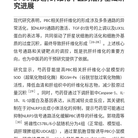
究进展
现代研究表明，PBC相关肝纤维化的形成涉及多条通路的异
常活化，如NLRP3通路的激活、TGF-β1信号的上调以及LIX1L
蛋白的表达等，共同驱动了肝星状细胞的活化和细胞外基
［
26
-
28
］
质的过度沉积，最终导致肝纤维化形成
。上述核心
信号通路和关键靶点的调控，既是抗肝纤维化的重要方
向，也为中医药的干预研究提供了依据。
研究显示，芍药苷能提高PBC相关肝纤维化小鼠模型的
SOD（超氧化物歧化酶）和GSH-Px（谷胱甘肽过氧化物酶）
活性，降低血清和肝组织中的纤维化标志物，减少胶原过
［
29
］
量沉积
。同时，芍药苷通过下调肝脏中Caspase-1、IL-
18、IL-1β蛋白及基因表达，从而减轻炎症反应，其关键机
制在于对NLRP3炎症小体活化的抑制，提示芍药苷可能通过
抑制NLRP3信号通路活化缓解PBC诱导的纤维化。郭晓霞等
［
30
］
将雌性C57BL/6小鼠随机分为4组（正常组、模型组、
调肝理脾组和UDCA组），通过聚肌胞苷酸诱导PBC小鼠模
+
+
+