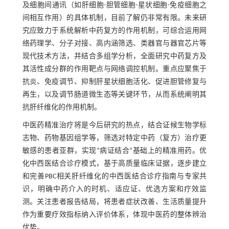
及细胞间通讯（如肝细胞-胆管细胞-星状细胞-免疫细胞之
间相互作用）的具体机制，目前了解仍非常有限。未来研
究应致力于系统解析中药复方的作用机制，可综合运用网
络药理学、分子对接、高内涵筛选、类器官与器官芯片等
现代技术方法，并结合多组学分析，全面研究中药复方及
其活性成分群的作用靶点与网络调控机制。重点应聚焦于
抗炎、免疫调节、抑制肝星状细胞活化、促进胆管修复与
再生，以及调节肠道微生态等关键环节，从而系统阐明其
抗肝纤维化的作用机制。
中医药精准治疗将是今后研究的热点，结合证候生物学标
志物、药物基因组学等，筛选对特定中药（复方）治疗更
敏感的患者亚群，实现“病证结合”基础上的精准用药。优
化中西医结合诊疗模式，基于高质量临床证据，逐步建立
和完善PBC相关肝纤维化的中西医结合诊疗指南与专家共
识，明确中药介入的时机、适应证、优选方案和疗效监
测。关注患者报告结局，将患者症状改善、生活质量提升
作为重要疗效指标纳入评价体系，体现中医药的整体辨治
优势。