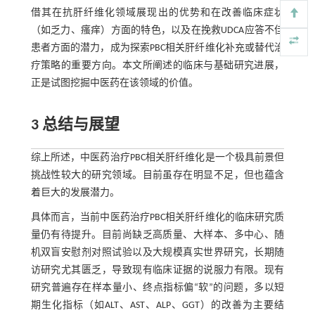
借其在抗肝纤维化领域展现出的优势和在改善临床症状
（如乏力、瘙痒）方面的特色，以及在挽救UDCA应答不佳
患者方面的潜力，成为探索PBC相关肝纤维化补充或替代治
疗策略的重要方向。本文所阐述的临床与基础研究进展，
正是试图挖掘中医药在该领域的价值。
3 总结与展望
综上所述，中医药治疗PBC相关肝纤维化是一个极具前景但
挑战性较大的研究领域。目前虽存在明显不足，但也蕴含
着巨大的发展潜力。
具体而言，当前中医药治疗PBC相关肝纤维化的临床研究质
量仍有待提升。目前尚缺乏高质量、大样本、多中心、随
机双盲安慰剂对照试验以及大规模真实世界研究，长期随
访研究尤其匮乏，导致现有临床证据的说服力有限。现有
研究普遍存在样本量小、终点指标偏“软”的问题，多以短
期生化指标（如ALT、AST、ALP、GGT）的改善为主要结