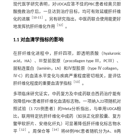
现代医学研究表明，对UDCA应答不佳的PBC患者经奥贝胆
酸挽救治疗后，一旦达到治疗目标，均可有效延缓肝纤维
［
10
-
11
］
化的进展
。另有研究指出，中医药联合使用能更好
［
12
］
地发挥抗肝纤维化作用
。
1.1 对血清学指标的影响
在肝纤维化进程中，肝纤四项，即透明质酸（hyaluronic
acid，HA）、Ⅲ型前胶原（procollagen type Ⅲ，PCⅢ）、
层粘连蛋白（laminin，LN）和Ⅳ型胶原（type Ⅳ collagen，
Ⅳ-C）的血清水平变化与疾病严重程度密切相关，是评估
［
13
］
肝纤维化程度的重要血清学指标
。
多项临床研究证实，中药复方及中成药联合西药治疗能有
效降低PBC患者肝纤维化血清标志物。一项纳入22项随机对
照试验（1 725例患者）的Meta分析指出，与单用UDCA相
比，联用特定抗肝纤维化中成药（如扶正化瘀胶囊、复方
鳖甲软肝片、安络化纤丸）可显著降低肝纤维化标志物水
［
12
］
［
14
］
平
。周保仓等
将68例PBC患者随机分为A、B两