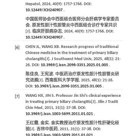
Hepatol
,
2024
,
40
(9): 1757-1766. DOI:
10.12449/JCH240907
.
中国医师协会中西医结合医师分会肝病学专家委员
会. 原发性胆汁性胆管炎中西医结合诊疗专家共识
[J].
临床肝胆病杂志
,
2024
,
40
(9): 1757-1766. DOI:
10.12449/JCH240907
.
CHEN
JL
,
WANG
XB
. Research progress of traditional
[6]
Chinese medicine in the treatment of primary biliary
cholangitis[J].
J Southwest Med Univ
,
2025
,
48
(1): 21-
26. DOI:
10.3969/j.issn.2096-3351.2025.01.005
.
陈佳良, 王宪波. 中医药治疗原发性胆汁性胆管炎研
究进展[J].
西南医科大学学报
,
2025
,
48
(1): 21-26.
DOI:
10.3969/j.issn.2096-3351.2025.01.005
.
WANG
HX
,
JIN
S
. Professor Jin Shi’s clinical experience
[7]
in treating primary biliary cholangitis[J].
Jilin J Tradit
Chin Med
,
2011
,
31
(1): 37-38. DOI:
10.3969/j.issn.1003-5699.2011.01.021
.
王红霞, 金实. 金实教授治疗原发性胆汁性肝硬化经
验[J].
吉林中医药
,
2011
,
31
(1): 37-38. DOI:
10.3969/j.issn.1003-5699.2011.01.021
.