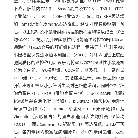
型。研究结果显示，PBC小鼠外周血CD4
CD25
Foxp3
比例
下降，肝脏内TGF-β1、Smad3蛋白及TGF-β1、TβRⅠ（TGF-
β1受体1）、TβRⅡ（TGF-β1受体2）、Smad3 mRNA表达增
加，Smad7蛋白及mRNA表达降低。经调肝理脾颗粒剂干预
后，以上指标及小鼠肝组织病理损伤程度均得以改善（
P
值
均<0.05），提示调肝理脾颗粒剂可能通过调控TGF-β1/Smad
［
31
］
通路抑制Foxp3介导的肝纤维化进程。黄祎等
利用PBC
小鼠模型探究滋水涵木利胆方（ZHLD）对肝内胆管上皮细
胞间质化的调控作用。该研究将60只C57BL/6雌性小鼠随机
分为空白组、PBC模型组、UDCA组，以及低、中、高剂量
ZHLD组（1、2、4 g/kg）。实验结果显示，PBC模型组小鼠
肝脏出现汇管区小胆管增生及淋巴细胞浸润，同时CK7（细
胞角蛋白7）、CK19（细胞角蛋白19）、p-P38MAPK（磷酸
化P38丝裂原活化蛋白激酶）、p-ERK1/2（磷酸化细胞外信
号调节激酶1/2）、p-JNK（磷酸化c-Jun N末端激酶）及
Vimentin（波形蛋白）的蛋白和基因表达均升高（
P
值均
<0.01），而E-Cadherin（E-钙黏蛋白）表达降低。ZHLD干预
后，各剂量组均能减轻病理损伤，以中剂量组最佳，表现