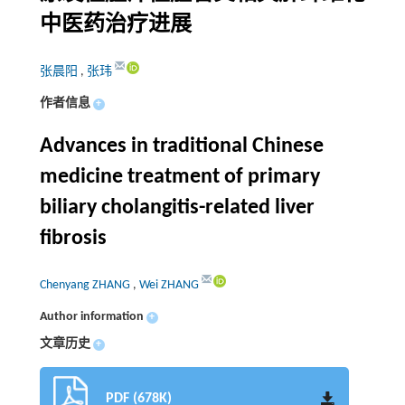
中医药治疗进展
张晨阳
,
张玮
作者信息
+
Advances in traditional Chinese
medicine treatment of primary
biliary cholangitis-related liver
fibrosis
Chenyang ZHANG
,
Wei ZHANG
Author information
+
文章历史
+
PDF (678K)