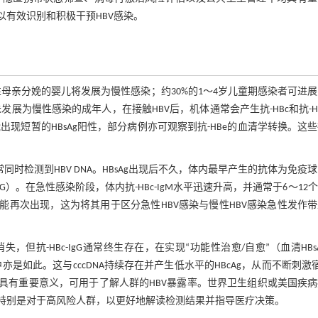
以有效识别和积极干预HBV感染。
阳性母亲分娩的婴儿将发展为慢性感染；约30%的1～4岁儿童期感染者可进
发展为慢性感染的成年人，在接触HBV后，机体通常会产生抗-HBc和抗-H
出现短暂的HBsAg阳性，部分病例亦可观察到抗-HBe的血清学转换。这
常同时检测到HBV DNA。HBsAg出现后不久，体内最早产生的抗体为免疫
c-IgG）。在急性感染阶段，体内抗-HBc-IgM水平迅速升高，并通常于6～12
可能再次出现，这为将其用于区分急性HBV感染与慢性HBV感染急性发作
消失，但抗-HBc-IgG通常终生存在，在实现“功能性治愈/自愈”（血清HBs
者中亦是如此。这与cccDNA持续存在并产生低水平的HBcAg，从而不断刺激
中具有重要意义，可用于了解人群的HBV暴露率。世界卫生组织或美国疾
，特别是对于高风险人群，以更好地解读检测结果并指导医疗决策。