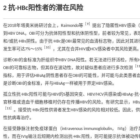
2 抗-HBc阳性者的潜在风险
［
9
］
在2018年塔奥米纳研讨会上，Raimondo等
提出了隐匿性HBV感染（occ
到HBV DNA。OBI可分为抗体阳性型和抗体阴性型，前者较为常见，表现为
和/或抗-HBs阴性。由于抗-HBc是OBI最常见的血清标志物，因此对其进
［
10
］
发生率可达7%～15%
，尤其在合并HIV或HCV感染者中其风险更高
诊断OBI的金标准为肝组织中HBV DNA阳性。若无法进行肝活检，所有HB
［
1
OBI的可靠标志物，但其存在波动性，故对疑似患者应进行多次检测
指标，用于评估HBsAg阴性患者存在OBI的可能性，并可能与此类患者
是诊断OBI的金标准，并与HBsAg一样被用于界定HBV感染。
孤立性抗-HBc阳性可能与HBV的S基因突变、HBV/HCV共感染或HBsAg-
官移植或造血干细胞移植时仍存在传播HBV的风险。有研究显示，HBsA
［
13
］
。接受抗-HBc阳性供肾者发生HBV感染的风险相对较低。因此
性抗病毒治疗。
在接受静脉注射免疫球蛋白（intravenous immunoglobulin， IV
性，而在IVIg输注后短期内检测出抗-HBc阳性，则可能提示抗体被动