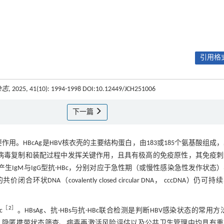
引用格式
杂志
, 2025, 41(10): 1994-1998 DOI:10.12449/JCH251006
下一篇
要作用。HBcAg是HBV核衣壳的主要结构蛋白，由183或185个氨基酸组成
g在病毒复制和装配过程中发挥关键作用，且具有极高的免疫原性，其免疫
IgM与IgG型抗-HBc，分别对应于急性期（或慢性感染急性发作状态
covalently closed circular DNA， cccDNA）仍可持
［
2
］
c
。HBsAg、抗-HBs与抗-HBc联合检测是判断HBV感染状态的常用方
识别、隐匿携带状态筛查、病毒再激活风险评估以及公共卫生管理中均具有