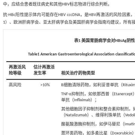
中，应结合患者既往病史和其他HBV标志物进行综合判断。
抗-HBc阳性提示体内可能存在HBV cccDNA，是HBV再激活的风
1
）、欧洲肝病学会、亚太肝病学会及美国肝病学会指南均建议，所有接受免
表1 美国胃肠病学会对HBsAg阴
Table1 American Gastroenterological Association classificati
再激活风
估计再激活
险等级
发生率
相关治疗药物类型
高风险
>10%
B细胞清除药物，如利妥昔单抗（Rituxim
TNF-α抑制剂，如依那西普（Etanercep
单抗（Infliximab）；
其他细胞因子抑制剂和整合素抑制剂，如阿巴西
（Natalizumab）、维得利珠单抗（Vedol
酪氨酸激酶抑制剂，如伊马替尼（Imatinib
蒽环类药物，如多柔比星（Doxorubicin）