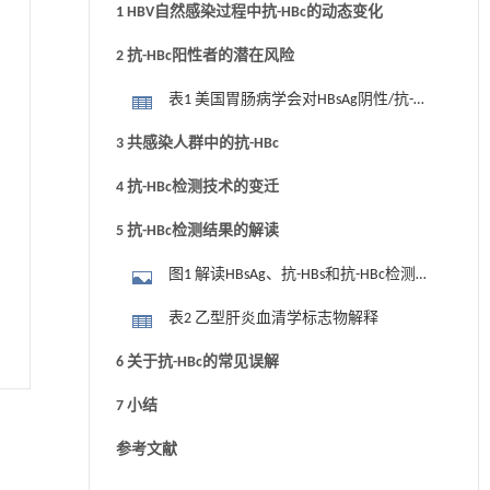
1 HBV自然感染过程中抗-HBc的动态变化
2 抗-HBc阳性者的潜在风险
表1 美国胃肠病学会对HBsAg阴性/抗-
HBc阳性患者HBV再激活风险的分类
3 共感染人群中的抗-HBc
4 抗-HBc检测技术的变迁
5 抗-HBc检测结果的解读
图1 解读HBsAg、抗-HBs和抗-HBc检测结
果
表2 乙型肝炎血清学标志物解释
6 关于抗-HBc的常见误解
7 小结
参考文献