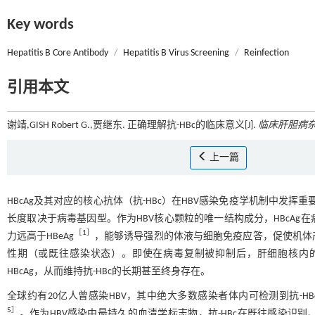
Key words
Hepatitis B Core Antibody
/
Hepatitis B Virus Screening
/
Reinfection
引用本文
谢靖,GISH Robert G.,贾继东. 正确理解抗-HBc的临床意义[J].
临床肝胆病
上一篇
HBcAg及其对应的核心抗体（抗-HBc）在HBV感染免疫学机制中发挥重
长度取决于病毒基因型。作为HBV核心颗粒的唯一结构成分，HBcA
［
1
］
力远高于HBeAg
，能够诱导强烈的体液与细胞免疫应答，促使机体产生
性期（或既往感染状态）。即使在病毒复制被抑制后，肝细胞核内的共价闭合环状DNA（
HBcAg，从而维持抗-HBc的长期甚至终身存在。
全球约有20亿人曾感染HBV，其中绝大多数感染者体内可检测到抗-HB
5
］
。作为HBV感染中最持久的血清学标志物，抗-HBc在既往感染