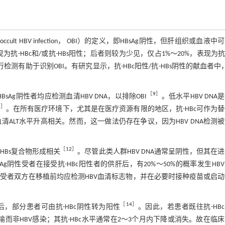
ult HBV infection， OBI）的定义，即HBsAg阴性，但肝组织或血液中
抗-HBc和/或抗-HBs阳性；后者则较为少见，仅占1%～20%，表现为抗-
行检测有助于识别OBI。有研究显示，抗-HBc阳性/抗-HBs阴性的献血者中，
。
［
9
］
sAg阴性者均应检测血清HBV DNA，以排除OBI
。低水平HBV DNA
1
］
。在所有医疗环境下，尤其是在医疗资源有限的地区，抗-HBc可作为
血清ALT水平升高相关。然而，这一做法仍存在争议，因为HBV DNA检测
［
12
］
抗-HBs复合物形成相关
。尽管此类人群HBV DNA通常呈阴性，但其在
g阴性受者在接受抗-HBc阳性者的供肝后，有20%～50%的概率发生HB
，供受者双方在移植前均应检测HBV血清标志物，并在必要时接种疫苗或启
［
14
］
Ig）治疗后，部分患者可由抗-HBc阴性转为阳性
。因此，若患者既往抗-HB
传输而非HBV感染；其抗-HBc水平通常在2～3个月内下降或消失。故在临