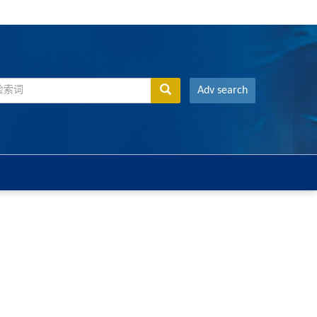
Adv search