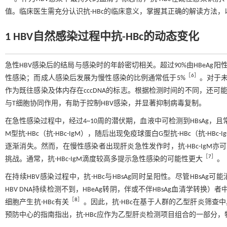
值。临床医生需充分认识抗-HBc的临床意义，掌握其正确的解读方法，
1 HBV自然感染过程中抗-HBc的动态变化
急性HBV感染后的结局与感染时的年龄密切相关。超过90%由HBeAg
［
6
］
性感染；而成人感染后发展为慢性感染的比例通常低于5%
。对于未
作为既往感染及体内存在cccDNA的标志。根据检测时间的不同，还可能
与T细胞协同作用，有助于控制HBV感染，并显著抑制病毒复制。
在急性感染过程中，经过4~10周的潜伏期，血液中可检测到HBsAg，且
M型抗-HBc（抗-HBc-IgM），随后出现免疫球蛋白G型抗-HBc（抗-HB
逐渐消失。然而，在慢性感染者出现肝炎急性发作时，抗-HBc-IgM亦
［
7
］
挑战。通常，抗-HBc-IgM滴度较高多提示急性感染的可能性更大
。
在持续HBV感染过程中，抗-HBc与HBsAg同时呈阳性。尽管HBsAg可能
HBV DNA持续检测不到，HBeAg转阴，伴或不伴HBsAg血清学转换）
［
8
］
细胞产生抗-HBc有关
。因此，抗-HBc在基于人群的乙型肝炎筛查
预防中心的指南指出，抗-HBc应作为乙型肝炎检测项目组合的一部分