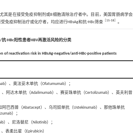
险因素，尤其是在接受免疫抑制剂或B细胞清除治疗者中。目前，美国胃肠病学
［
15
-
18
］
疫抑制治疗或化疗者，均应进行HBsAg和抗-HBc筛查
。
性/抗-HBc阳性患者HBV再激活风险的分类
on of reactivation risk in HBsAg-negative/anti-HBc-positive patients
ab）、奥法妥木单抗（Ofatumumab）；
t）、阿达木单抗（Adalimumab）、赛妥珠单抗（Certolizumab）、英夫利昔
普（Abatacept）、乌司奴单抗（Ustekinumab）、那他珠单抗
izumab）；
）、尼洛替尼（Nilotinib）；
、表柔比星（Epirubicin）