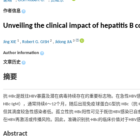
谢靖
,
GISH Robert G.
,
贾继东
作者信息
+
Unveiling the clinical impact of hepatitis B 
1
2
3
Jing XIE
,
Robert G. GISH
,
Jidong JIA
Author information
+
文章历史
+
摘要
抗-HBc是既往HBV暴露及潜在病毒持续存在的重要标志物。在急性HBV
HBc-IgM），通常持续6～12个月，随后出现免疫球蛋白G型抗-HBc（抗
但其滴度较急性感染者低。孤立性抗-HBc阳性可见于既往HBV感染已
在HBV再激活或传播风险。因此，准确识别抗-HBc的临床价值对于HB
Abstract