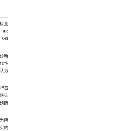
可检测
HBc
OBI
是诊断
替代性
被认为
进行器
V感染
动预防
c为阴
床实践