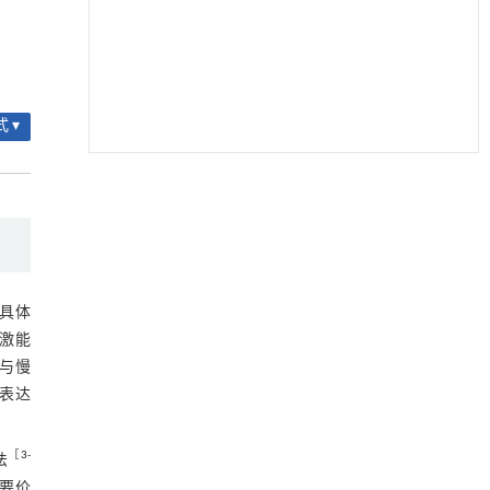
 ▾
Unlocking the biorefining potential of
[1]
Miscanthus lutarioriparius
with a high
performance mutant of the non-model fungus
Talaromyces
sp.
ENGINEERING Agriculture
. 2027, Vol.14(2): 27718-
27728
，具体
https://doi.org/10.15302/J-FASE-2027720
刺激能
）与慢
Remediation of phenanthrene-contaminated
[2]
soil using a Schwertmannite activated persulfate
续表达
system
ENGINEERING Agriculture
. 2027, Vol.14(2): 27718-
［
3
-
法
27728
重要价