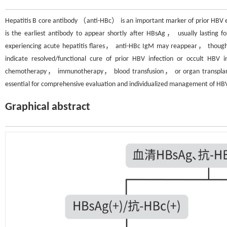
Hepatitis B core antibody （anti-HBc） is an important marker of prior HBV e
is the earliest antibody to appear shortly after HBsAg， usually lasting 
experiencing acute hepatitis flares， anti-HBc IgM may reappear， though typ
indicate resolved/functional cure of prior HBV infection or occult HBV 
chemotherapy， immunotherapy， blood transfusion， or organ transplantatio
essential for comprehensive evaluation and individualized management of HBV
Graphical abstract