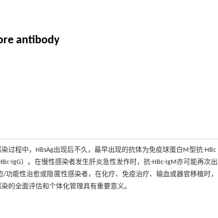
core antibody
感染过程中，HBsAg出现后不久，最早出现的抗体为免疫球蛋白M型抗-HBc
-HBc-IgG）。在慢性感染者发生肝炎急性发作时，抗-HBc-IgM亦可能再次
自愈/功能性治愈或隐匿性感染者，在化疗、免疫治疗、输血或器官移植时
V感染的全面评估和个体化管理具有重要意义。