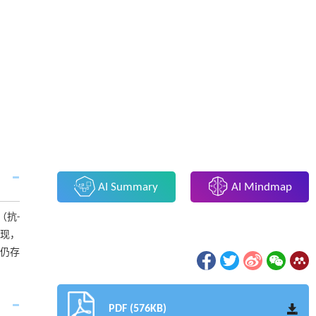
AI Summary
AI Mindmap
（抗-
出现，
，仍存
PDF (576KB)