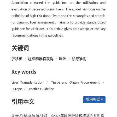
Association released the guidelines on the utilization and
evaluation of deceased donor livers. The guidelines focus on the
definition of high-risk donor livers and the strategies and criteria
for dynamic liver assessment， aiming to provide standardized
guidance for clinicians. This article gives an excerpt of the key
recommendations in the guidelines.
关键词
肝移植
/
组织和器官获得
/
欧洲
/
诊疗准则
Key words
Liver Transplantation
/
Tissue and Organ Procurement
/
Europe
/
Practice Guideline
引用格式 ▾
引用本文
沈未,许圣均,鲁迪,徐骁. 《2025年欧洲肝肠移植学会共识指