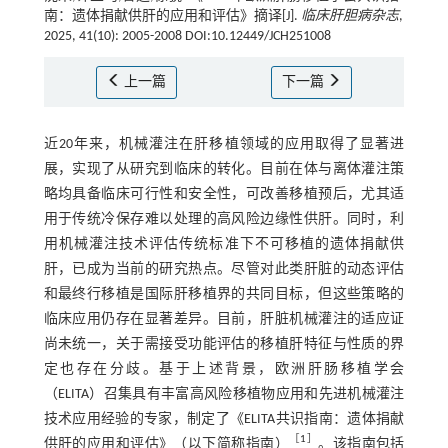
南：遗体捐献供肝的应用和评估》摘译[J].
临床肝胆病杂志
,
2025, 41(10): 2005-2008 DOI:10.12449/JCH251008
上一篇
下一篇
近20年来，机械灌注在肝移植领域的应用取得了显著进
展，实现了从研究到临床的转化。目前在体与离体灌注策
略均具备临床可行性和安全性，可改善移植预后，尤其适
用于传统冷保存难以处理的高风险边缘性供肝。同时，利
用机械灌注技术评估传统标准下不可移植的遗体捐献供
肝，已成为当前的研究热点。尽管对此类肝脏的动态评估
和最终行移植是国际肝移植界的共同目标，但这些策略的
临床应用仍存在显著差异。目前，肝脏机械灌注的适应证
尚未统一，关于需接受功能评估的移植肝特征与性质的界
定也存在分歧。基于上述背景，欧洲肝肠移植学会
（ELITA）召集具有丰富高风险移植物应用和先进机械灌注
技术应用经验的专家，制定了《ELITA共识指南：遗体捐献
［
1
］
供肝的应用和评估》（以下简称指南）
。该指南包括