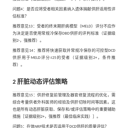
问题4：是否应将受者相关因素纳入遗体捐献供肝适用性评
估标准？
推荐意见13：受者的终末期肝病模型（MELD）评分不应作
为决定是否使用常规冷保存DBD供肝的评判标准（证据级
别2-，强推荐）。
推荐意见14：推荐将快速获取并常规冷保存的可控型DCD
供肝用于MELD评分≤25的受者（证据级别2+，条件推
荐）。
2 肝脏动态评估策略
推荐意见15：供肝修复前管理及器官修复流程的优化，需
综合考量供者外科医师的经验及供肝切除时间等因素。这
也是所有动态肝脏获取、保存和/或评估策略中的重要辅助
措施［证据级别2+，强推荐（最佳临床实践）］。
问题5：在体NRP技术是否适用于DCD供肝的质量评估？