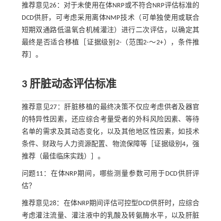
推荐意见26：对于未使用在体NRP或不符合NRP评估标准的
DCD供肝，可考虑采用离体NMP技术（可单独使用或联合
短期双通路低温氧合机械灌注）进行二次评估，以确定其
最终是否适合移植［证据级别2-（范围2-～2+），条件推
荐］。
3 肝脏动态评估标准
推荐意见27：肝脏移植的最终决策不仅应考虑供者及器官
的特异性因素，还应综合考量受者的外科风险因素、等待
名单的需求及其动态变化，以及其他地区性因素，如技术
条件、财政与人力资源配置、物流保障等［证据级别4，强
推荐（最佳临床实践）］。
问题11：在体NRP期间，哪些测量参数可用于DCD供肝评
估？
推荐意见28：在体NRP期间评估可控型DCD供肝时，应综合
考虑灌注流量、灌注液中的乳酸及转氨酶水平，以及肝脏