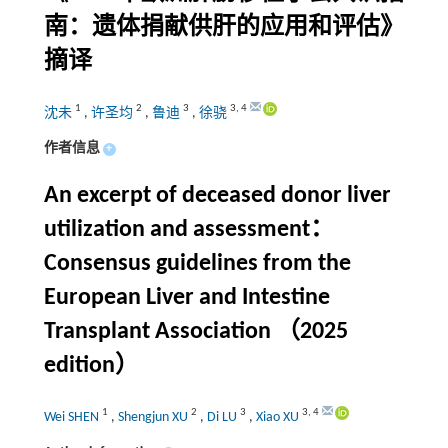
南：遗体捐献供肝的应用和评估》
摘译
1
2
3
3
,
4
沈未
,
许圣均
,
鲁迪
,
徐骁
作者信息
+
An excerpt of deceased donor liver
utilization and assessment：
Consensus guidelines from the
European Liver and Intestine
Transplant Association （2025
edition）
1
2
3
3
,
4
Wei SHEN
,
Shengjun XU
,
Di LU
,
Xiao XU