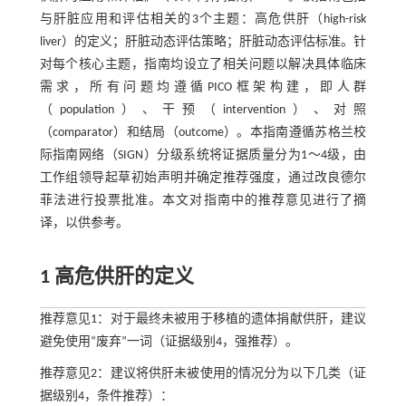
与肝脏应用和评估相关的3个主题：高危供肝（high-risk
liver）的定义；肝脏动态评估策略；肝脏动态评估标准。针
对每个核心主题，指南均设立了相关问题以解决具体临床
需求，所有问题均遵循PICO框架构建，即人群
（population）、干预（intervention）、对照
（comparator）和结局（outcome）。本指南遵循苏格兰校
际指南网络（SIGN）分级系统将证据质量分为1～4级，由
工作组领导起草初始声明并确定推荐强度，通过改良德尔
菲法进行投票批准。本文对指南中的推荐意见进行了摘
译，以供参考。
1 高危供肝的定义
推荐意见1：对于最终未被用于移植的遗体捐献供肝，建议
避免使用“废弃”一词（证据级别4，强推荐）。
推荐意见2：建议将供肝未被使用的情况分为以下几类（证
据级别4，条件推荐）：