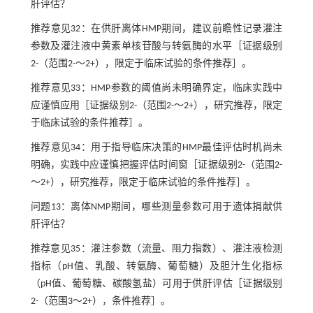
肝评估？
推荐意见32：在供肝离体HMP期间，建议前瞻性记录灌注
参数及灌注液中黄素单核苷酸与转氨酶的水平［证据级别
2-（范围2-～2+），限定于临床试验的条件推荐］。
推荐意见33：HMP参数的阈值尚未明确界定，临床实践中
应谨慎应用［证据级别2-（范围2-～2+），研究推荐，限定
于临床试验的条件推荐］。
推荐意见34：用于指导临床决策的HMP最佳评估时机尚未
明确，实践中应谨慎把握评估时间窗［证据级别2-（范围2-
～2+），研究推荐，限定于临床试验的条件推荐］。
问题13：离体NMP期间，哪些测量参数可用于遗体捐献供
肝评估？
推荐意见35：灌注参数（流量、阻力指数）、灌注液检测
指标（pH值、乳酸、转氨酶、葡萄糖）及胆汁生化指标
（pH值、葡萄糖、碳酸氢盐）可用于供肝评估［证据级别
2-（范围3～2+），条件推荐］。