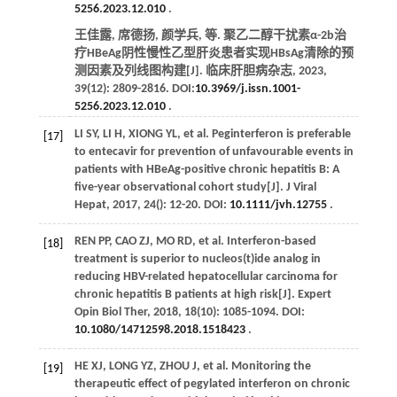
5256.2023.12.010
.
王佳露, 席德扬, 颜学兵,
等
. 聚乙二醇干扰素α-2b治
疗HBeAg阴性慢性乙型肝炎患者实现HBsAg清除的预
测因素及列线图构建[J].
临床肝胆病杂志
,
2023
,
39
(12): 2809-2816. DOI:
10.3969/j.issn.1001-
5256.2023.12.010
.
LI
SY
,
LI
H
,
XIONG
YL
,
et al
. Peginterferon is preferable
[17]
to entecavir for prevention of unfavourable events in
patients with HBeAg-positive chronic hepatitis B: A
five-year observational cohort study[J].
J Viral
Hepat
,
2017
,
24
(): 12-20. DOI:
10.1111/jvh.12755
.
REN
PP
,
CAO
ZJ
,
MO
RD
,
et al
. Interferon-based
[18]
treatment is superior to nucleos(t)ide analog in
reducing HBV-related hepatocellular carcinoma for
chronic hepatitis B patients at high risk[J].
Expert
Opin Biol Ther
,
2018
,
18
(10): 1085-1094. DOI:
10.1080/14712598.2018.1518423
.
HE
XJ
,
LONG
YZ
,
ZHOU
J
,
et al
. Monitoring the
[19]
therapeutic effect of pegylated interferon on chronic