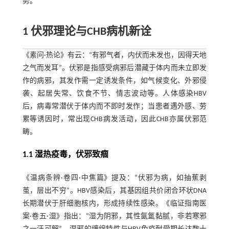
势。
1 伏邪理论与CHB病机新诠
《素问·热论》有云：“有邪气者，内伏而未发也，因得天地
之气而发耳”。伏邪是指感受病邪后潜藏于体内而未立即发
作的病邪，其发作需一定诱发条件，如气候变化、外邪侵
袭、起居失常、饮食不节、情志波动等。人体感染HBV
后，病毒常潜伏于体内而不即时发作；当患者遇外感、劳
累等诱因时，常出现CHB病发活动，因此CHB亦属伏邪范
畴。
1.1 湿热疫毒，伏邪致痼
《温病条辨·卷四·中焦篇》提及：“伏邪为病，如抽蕉剥
茧，层出不穷”。HBV感染后，其基因组共价闭合环状DNA
长期潜伏于肝细胞核内，形成持续性感染。《临证指南医
案·卷五·湿》指出：“湿为阴邪，其性氤氲黏腻，非若寒邪