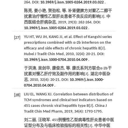
264. DOI:
10.3969/j.issn.1005-0264.2019.03.022
.
陈亮, 姜小艳, 贺劲松,
等
. 补肾健脾方对聚乙二醇干
扰素治疗慢性乙型肝炎患者不良反应的影响[J].
中
西医结合肝病杂志
,
2019
,
29
(3): 262-264. DOI:
10.3969/j.issn.1005-0264.2019.03.022
.
YU
HT
,
WU
JH
,
KANG
JJ
,
et al
. Effect of Kangshi series
[27]
prescriptions combined with α-2b interferon on the
efficacy and side effects of chronic hepatitis B[J].
Hubei J Tradit Chin Med
,
2010
,
32
(4): 20-21. DOI:
10.3969/j.issn.1000-0704.2010.04.009
.
于洪涛, 吴剑华, 康俊杰,
等
. 康氏系列方联合α-2b干
扰素对慢乙肝疗效及副作用的影响[J].
湖北中医杂
志
,
2010
,
32
(4): 20-21. DOI:
10.3969/j.issn.1000-
0704.2010.04.009
.
LIU
EL
,
WANG
XJ
. Correlation between distribution of
[28]
TCM syndromes and clinical test indicators based on
451 cases chronic viral hepatitis type B[J].
China J
Tradit Chin Med Pharm
,
2019
,
34
(4): 1793-1795.
刘二丽, 汪晓军. 451例慢性乙型病毒性肝炎患者中医
证型分布及与临床检验指标的相关性[J].
中华中医