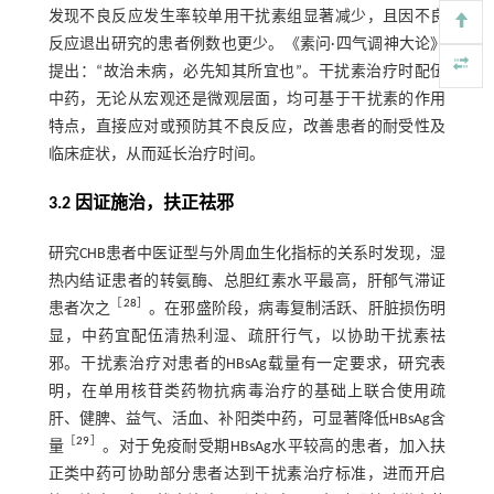
发现不良反应发生率较单用干扰素组显著减少，且因不良
反应退出研究的患者例数也更少。《素问·四气调神大论》
提出：“故治未病，必先知其所宜也”。干扰素治疗时配伍
中药，无论从宏观还是微观层面，均可基于干扰素的作用
特点，直接应对或预防其不良反应，改善患者的耐受性及
临床症状，从而延长治疗时间。
3.2 因证施治，扶正祛邪
研究CHB患者中医证型与外周血生化指标的关系时发现，湿
热内结证患者的转氨酶、总胆红素水平最高，肝郁气滞证
［
28
］
患者次之
。在邪盛阶段，病毒复制活跃、肝脏损伤明
显，中药宜配伍清热利湿、疏肝行气，以协助干扰素祛
邪。干扰素治疗对患者的HBsAg载量有一定要求，研究表
明，在单用核苷类药物抗病毒治疗的基础上联合使用疏
肝、健脾、益气、活血、补阳类中药，可显著降低HBsAg含
［
29
］
量
。对于免疫耐受期HBsAg水平较高的患者，加入扶
正类中药可协助部分患者达到干扰素治疗标准，进而开启