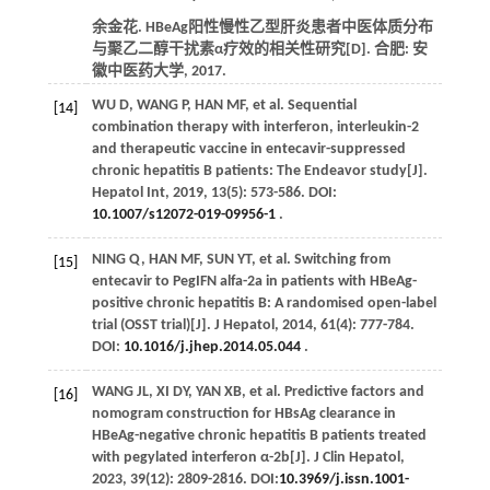
余金花. HBeAg阳性慢性乙型肝炎患者中医体质分布
与聚乙二醇干扰素α疗效的相关性研究[D]. 合肥: 安
徽中医药大学,
2017
.
WU
D
,
WANG
P
,
HAN
MF
,
et al
. Sequential
[14]
combination therapy with interferon, interleukin-2
and therapeutic vaccine in entecavir-suppressed
chronic hepatitis B patients: The Endeavor study[J].
Hepatol Int
,
2019
,
13
(5): 573-586. DOI:
10.1007/s12072-019-09956-1
.
NING
Q
,
HAN
MF
,
SUN
YT
,
et al
. Switching from
[15]
entecavir to PegIFN alfa-2a in patients with HBeAg-
positive chronic hepatitis B: A randomised open-label
trial (OSST trial)[J].
J Hepatol
,
2014
,
61
(4): 777-784.
DOI:
10.1016/j.jhep.2014.05.044
.
WANG
JL
,
XI
DY
,
YAN
XB
,
et al
. Predictive factors and
[16]
nomogram construction for HBsAg clearance in
HBeAg-negative chronic hepatitis B patients treated
with pegylated interferon α-2b[J].
J Clin Hepatol
,
2023
,
39
(12): 2809-2816. DOI:
10.3969/j.issn.1001-