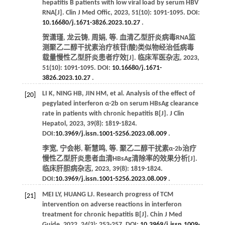
hepatitis B patients with low viral load by serum HBV
RNA[J].
Clin J Med Offic
,
2023
,
51
(10): 1091-1095. DOI:
10.16680/j.1671-3826.2023.10.27
.
贺潇瑾, 龙云铸, 周娟,
等
. 血清乙型肝炎病毒RNA监
测聚乙二醇干扰素治疗核苷(酸)类似物经治低病毒
载量慢性乙型肝炎患者疗效[J].
临床军医杂志
,
2023
,
51
(10): 1091-1095. DOI:
10.16680/j.1671-
3826.2023.10.27
.
LI
K
,
NING
HB
,
JIN
HM
,
et al
. Analysis of the effect of
[20]
pegylated interferon α-2b on serum HBsAg clearance
rate in patients with chronic hepatitis B[J].
J Clin
Hepatol
,
2023
,
39
(8): 1819-1824.
DOI:
10.3969/j.issn.1001-5256.2023.08.009
.
李宽, 宁会彬, 靳慧鸣,
等
. 聚乙二醇干扰素α-2b治疗
慢性乙型肝炎患者血清HBsAg清除率的效果分析[J].
临床肝胆病杂志
,
2023
,
39
(8): 1819-1824.
DOI:
10.3969/j.issn.1001-5256.2023.08.009
.
MEI
LY
,
HUANG
LJ
. Research progress of TCM
[21]
intervention on adverse reactions in interferon
treatment for chronic hepatitis B[J].
Chin J Med
Guide
,
2022
,
24
(3): 253-257. DOI:
10.3969/j.issn.1009-