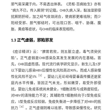
邪气易深藏于内，不易透出体表。《灵枢·百病始生》亦有
“病久不已，传入厥阴”的记载。CHB久病入深，黏浊湿邪侵
扰厥阴肝经，加之经气收敛闭合，使病邪更难祛除；而少
阳经受邪、胆气郁结时，可出现口苦、咽干、胁痛、腹
胀、黄疸等症状，与CHB的临床表现相符。
1.3 正气虚弱，邪陷邪发
《痘诊精详》云：“脾胃若败，则五脏立虚，毒气须臾伏
陷”。正气虚弱是CHB感染及其发生发展的内在基础。首
先，CHB因虚而感。现代流行病学研究显示，新生儿及1岁
以下婴幼儿感染HBV后慢性化风险高达90%，而成人感染慢
［
5
］
性化风险不足5%
。婴幼儿无论经母婴垂直传播还是家
庭内水平传播，皆因正气未充，形如嫩芽，易受外邪侵
扰。婴幼儿免疫系统尚未健全，T细胞活性与成熟度较低，
对HBV的清除能力不足；其辅助性T细胞倾向于2型免疫反
应，1型免疫反应较弱，免疫失衡进一步降低了对HBV的抵
［
6
］
抗力
。正气虚弱则难以祛邪，导致感染慢性化。研究