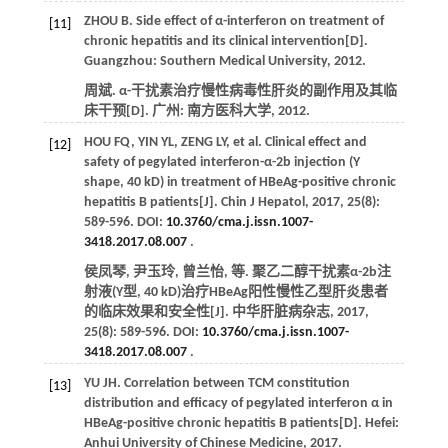
ZHOU
B
. Side effect of α-interferon on treatment of
[11]
chronic hepatitis and its clinical intervention[D].
Guangzhou: Southern Medical University,
2012
.
周斌. α-干扰素治疗慢性病毒性肝炎的副作用及其临
床干预[D]. 广州: 南方医科大学,
2012
.
HOU
FQ
,
YIN
YL
,
ZENG
LY
,
et al
. Clinical effect and
[12]
safety of pegylated interferon-α-2b injection (Y
shape, 40 kD) in treatment of HBeAg-positive chronic
hepatitis B patients[J].
Chin J Hepatol
,
2017
,
25
(8):
589-596. DOI:
10.3760/cma.j.issn.1007-
3418.2017.08.007
.
侯凤琴, 尹玉玲, 曾兰怡,
等
. 聚乙二醇干扰素α-2b注
射液(Y型, 40 kD)治疗HBeAg阳性慢性乙型肝炎患者
的临床效果和安全性[J].
中华肝脏病杂志
,
2017
,
25
(8): 589-596. DOI:
10.3760/cma.j.issn.1007-
3418.2017.08.007
.
YU
JH
. Correlation between TCM constitution
[13]
distribution and efficacy of pegylated interferon α in
HBeAg-positive chronic hepatitis B patients[D]. Hefei:
Anhui University of Chinese Medicine,
2017
.