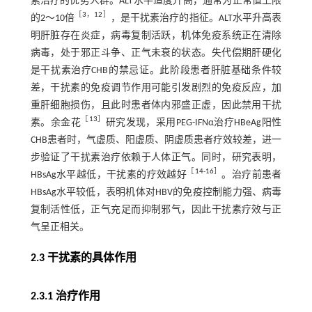
素治疗的优势人群。ALT水平适度升高，通常为正常值上限
［
3
，
12
］
的2～10倍
，是干扰素治疗的指征。ALT水平升高表
明肝脏存在炎症，病毒复制活跃，机体免疫系统正在清除
病毒，处于邪正斗争、正气未衰的状态。失代偿期肝硬化
是干扰素治疗CHB的禁忌证。此阶段患者肝脏基础条件较
差，干扰素的免疫调节作用可能引发剧烈的免疫反应，加
重肝细胞损伤，且此时患者体内邪盛正虚，因此禁用干扰
［
13
］
素。余金花
研究发现，采用PEG-IFNα治疗HBeAg阳性
CHB患者时，气虚质、阳虚质、阴虚质患者疗效较差，进一
步验证了干扰素治疗依赖于人体正气。同时，研究表明，
［
14
-
16
］
HBsAg水平越低，干扰素的疗效越好
。治疗前患者
HBsAg水平较低，表明机体对HBV的免疫控制能力强、病毒
复制活性低，正气充足而抑制邪气，因此干扰素疗效与正
气呈正相关。
2.3 干扰素的具体作用
2.3.1 治疗作用