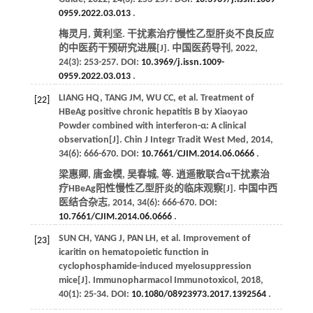
0959.2022.03.013
.
梅灵月, 黄利坚. 干扰素治疗慢性乙型肝炎不良反应
的中医药干预研究进展[J].
中国医药导刊
,
2022
,
24
(3): 253-257. DOI:
10.3969/j.issn.1009-
0959.2022.03.013
.
LIANG
HQ
,
TANG
JM
,
WU
CC
,
et al
. Treatment of
[22]
HBeAg positive chronic hepatitis B by Xiaoyao
Powder combined with interferon-α: A clinical
observation[J].
Chin J Integr Tradit West Med
,
2014
,
34
(6): 666-670. DOI:
10.7661/CJIM.2014.06.0666
.
梁惠卿, 唐金模, 吴春城,
等
. 逍遥散联合α干扰素治
疗HBeAg阳性慢性乙型肝炎的临床观察[J].
中国中西
医结合杂志
,
2014
,
34
(6): 666-670. DOI:
10.7661/CJIM.2014.06.0666
.
SUN
CH
,
YANG
J
,
PAN
LH
,
et al
. Improvement of
[23]
icaritin on hematopoietic function in
cyclophosphamide-induced myelosuppression
mice[J].
Immunopharmacol Immunotoxicol
,
2018
,
40
(1): 25-34. DOI:
10.1080/08923973.2017.1392564
.