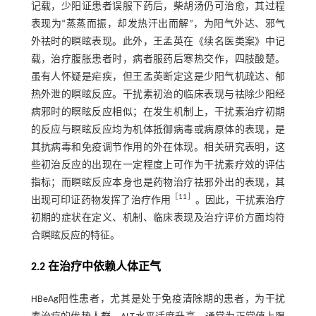
记载，少阳证患者误服下药后，柴胡汤仍可治愈，其过程
表现为“蒸蒸而振，却发热汗出而解”，为阳气外达、邪气
外祛时的瞑眩表现。此外，王孟英在《续名医类案》中记
载，治疗腹胀患者时，病者服药后寒热交作，四肢酸楚。
虽有人怀疑是疟疾，但王孟英断定这是少阳气机疏达、郁
热外泄的瞑眩反应。干扰素初治的临床表现与祛除少阳经
病邪时的瞑眩反应相似；在发生机制上，干扰素治疗初期
的反应与瞑眩反应均为机体抵御病毒或病原体的表现，是
其抗病毒和免疫调节作用的外在体现。相关研究表明，这
些初治反应的出现在一定程度上可作为干扰素疗效的评估
指标；而瞑眩反应本身也是药物治疗祛邪外出的表现，其
［
11
］
出现可印证药物发挥了治疗作用
。因此，干扰素治疗
初期的症状在定义、机制、临床表现及治疗评价方面均符
合瞑眩反应的特征。
2.2 在治疗中依赖人体正气
HBeAg阳性患者，尤其是处于免疫清除期的患者，为干扰