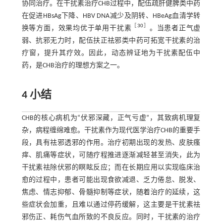
协同治疗。在干扰素治疗CHB过程中，配伍疏肝健脾类中药
在促进HBsAg下降、HBV DNA减少及阴转、HBeAg血清学转
［
30
］
换等方面，效果均优于单用干扰素
。当患者正气虚
弱、抗邪无力时，配伍扶正祛邪类中药可拓宽干扰素的治
疗窗，提升其疗效。因此，动态辨证地为干扰素配伍中
药，是CHB治疗的理想方案之一。
4 小结
CHB的核心病机为“伏邪深藏，正气亏虚”，其致病机理复
杂，病程缠绵难愈。干扰素作为现代医学治疗CHB的重要手
段，具有祛邪透邪的作用。治疗初期出现的发热、皮肤瘙
痒、肌痛等症状，可随疗程推进逐渐减轻甚至消失，此为
干扰素祛除伏邪的瞑眩反应；而在长期应用以实现临床治
愈的过程中，患者可能出现食欲减退、乏力倦怠、脱发、
焦虑、情志抑郁、骨髓抑制等症状，随着治疗的延续，这
些症状会加重，且难以通过停药缓解，这主要是干扰素祛
邪伤正、耗伤气血所致的不良反应。同时，干扰素的治疗