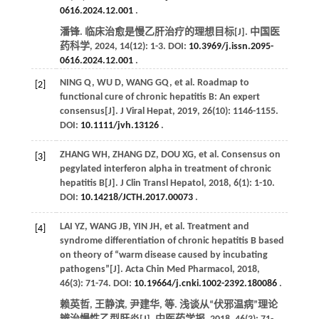
0616.2024.12.001
.
潘锋. 临床治愈是慢乙肝治疗的理想目标[J].
中国医
药科学
,
2024
,
14
(12): 1-3. DOI:
10.3969/j.issn.2095-
0616.2024.12.001
.
NING
Q
,
WU
D
,
WANG
GQ
,
et al
. Roadmap to
[2]
functional cure of chronic hepatitis B: An expert
consensus[J].
J Viral Hepat
,
2019
,
26
(10): 1146-1155.
DOI:
10.1111/jvh.13126
.
ZHANG
WH
,
ZHANG
DZ
,
DOU
XG
,
et al
. Consensus on
[3]
pegylated interferon alpha in treatment of chronic
hepatitis B[J].
J Clin Transl Hepatol
,
2018
,
6
(1): 1-10.
DOI:
10.14218/JCTH.2017.00073
.
LAI
YZ
,
WANG
JB
,
YIN
JH
,
et al
. Treatment and
[4]
syndrome differentiation of chronic hepatitis B based
on theory of “warm disease caused by incubating
pathogens”[J].
Acta Chin Med Pharmacol
,
2018
,
46
(3): 71-74. DOI:
10.19664/j.cnki.1002-2392.180086
.
赖英哲, 王静滨, 尹建华,
等
. 浅谈从“伏邪温病”理论