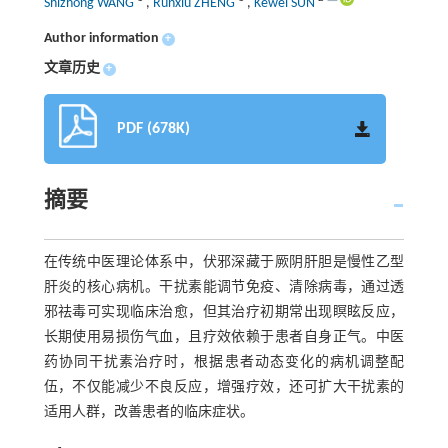
Shizhong WANG
,
Runxiu ZHENG
,
Kewei SUN
Author information
+
文章历史
+
PDF (678K)
摘要
在传统中医理论体系中，伏邪深藏于厥阴肝胆是慢性乙型
肝炎的核心病机。干扰素能调节免疫、清除病毒，通过透
邪祛毒可实现临床治愈，但其治疗初期常出现瞑眩反应，
长期使用易损伤气血，且疗效依赖于患者自身正气。中医
药协同干扰素治疗时，根据患者动态变化的病机调整配
伍，不仅能减少不良反应，增强疗效，还可扩大干扰素的
适用人群，改善患者的临床症状。