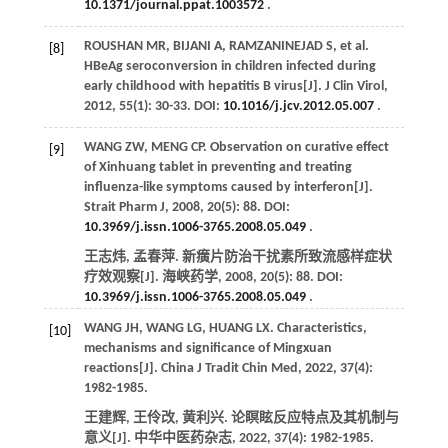
10.1371/journal.ppat.1003572
.
ROUSHAN
MR
,
BIJANI
A
,
RAMZANINEJAD
S
,
et al
.
[8]
HBeAg seroconversion in children infected during
early childhood with hepatitis B virus[J].
J Clin Virol
,
2012
,
55
(1): 30-33. DOI:
10.1016/j.jcv.2012.05.007
.
WANG
ZW
,
MENG
CP
. Observation on curative effect
[9]
of Xinhuang tablet in preventing and treating
influenza-like symptoms caused by interferon[J].
Strait Pharm J
,
2008
,
20
(5): 88. DOI:
10.3969/j.issn.1006-3765.2008.05.049
.
王志炜, 孟春萍. 新癀片防治干扰素所致流感样症状
疗效观察[J].
海峡药学
,
2008
,
20
(5): 88. DOI:
10.3969/j.issn.1006-3765.2008.05.049
.
WANG
JH
,
WANG
LG
,
HUANG
LX
. Characteristics,
[10]
mechanisms and significance of Mingxuan
reactions[J].
China J Tradit Chin Med
,
2022
,
37
(4):
1982-1985.
王建辉, 王伶改, 黄利兴. 论瞑眩反应特点及其机制与
意义[J].
中华中医药杂志
,
2022
,
37
(4): 1982-1985.