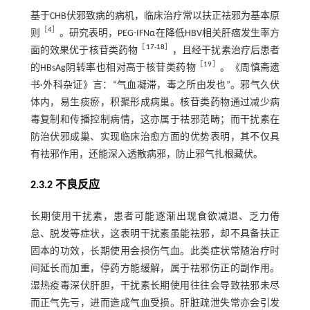
基于CHB伏邪致病的病机，临床治疗常以扶正祛邪为基本原
［
4
］
则
。研究表明，PEG-IFNα在降低HBV相关肝癌发生率方
［
17
-
18
］
面的效果优于核苷类药物
，且经干扰素治疗后患者
［
19
］
的HBsAg阴转率也相对高于核苷类药物
。《周慎斋遗
书·外科杂证》言：“气血凝滞，毒之所由发也”。邪气久伏
体内，易生痰瘀，积聚形成病巢。核苷类药物通过减少病
毒复制和传播控制病情，这亦属于祛邪范畴；而干扰素在
防治伏邪成巢、实现临床治愈方面的优势表明，其不仅具
有祛邪作用，还能深入透散病邪，防止邪气扎根藏伏。
2.3.2 不良反应
长期使用干扰素，患者可能逐渐出现食欲减退、乏力倦
怠、脱发等症状，这表明干扰素虽能祛邪，却不具备扶正
固本的功效，长期使用会损伤气血。此类症状常随治疗时
间延长而加重，停药方能缓解，属于祛邪伤正的副作用。
湿热疫毒深伏肝胆，干扰素长期使用往往会导致祛邪未尽
而正气先亏，进而造成气血受损。肝脏疏泄失常亦会引发