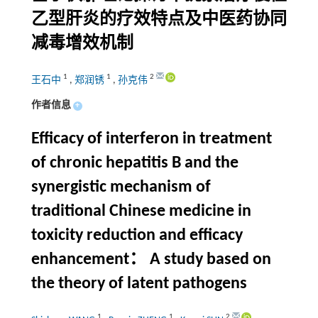
乙型肝炎的疗效特点及中医药协同
减毒增效机制
1
1
2
王石中
,
郑润锈
,
孙克伟
作者信息
+
Efficacy of interferon in treatment
of chronic hepatitis B and the
synergistic mechanism of
traditional Chinese medicine in
toxicity reduction and efficacy
enhancement： A study based on
the theory of latent pathogens
1
1
2