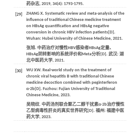
药杂志
,
2019
,
34
(4): 1793-1795.
ZHANG
X
. Systematic review and meta-analysis of the
[29]
influence of traditional Chinese medicine treatment
on HBsAg quantification and HBsAg negative
conversion in chronic HBV infection patients[D].
Wuhan: Hubei University of Chinese Medicine,
2021
.
张旭. 中药治疗对慢性HBV感染者HBsAg定量、
HBsAg阴转影响的系统评价和Meta分析[D]. 武汉: 湖
北中医药大学,
2021
.
WU
XW
. Real-world study on the treatment of
[30]
chronic viral hepatitis B with traditional Chinese
medicine decoction combined with peginterferon
α-2b[D]. Fuzhou: Fujian University of Traditional
Chinese Medicine,
2023
.
吴晓纹. 中药汤剂联合聚乙二醇干扰素α-2b治疗慢性
乙型病毒性肝炎的真实世界研究[D]. 福州: 福建中医
药大学,
2023
.