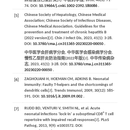
辨治慢性乙型肝炎[J].
中医药学报
,
2018
,
46
(3): 71-
74. DOI:
10.19664/j.cnki.1002-2392.180086
.
Chinese Society of Hepatology, Chinese Medical
[5]
Association; Chinese Society of Infectious Diseases,
Chinese Medical Association. Guidelines for the
prevention and treatment of chronic hepatitis B
(2022 version)[J].
Chin J Infect Dis
,
2023
,
41
(1): 3-28.
DOI:
10.3760/cma.j.cn311365-20230220-00050
.
中华医学会肝病学分会, 中华医学会感染病学分会.
慢性乙型肝炎防治指南(2022年版)[J].
中华传染病杂
志
,
2023
,
41
(1): 3-28. DOI:
10.3760/cma.j.cn311365-
20230220-00050
.
ZAGHOUANI
H
,
HOEMAN
CM
,
ADKINS
B
. Neonatal
[6]
immunity: Faulty T-helpers and the shortcomings of
dendritic cells[J].
Trends Immunol
,
2009
,
30
(12): 585-
591. DOI:
10.1016/j.it.2009.09.002
.
RUDD
BD
,
VENTURI
V
,
SMITH
NL
,
et al
. Acute
[7]
+
neonatal infections ‘lock-in’ a suboptimal CD8
T cell
repertoire with impaired recall responses[J].
PLoS
Pathog
,
2013
,
9
(9): e1003572. DOI: