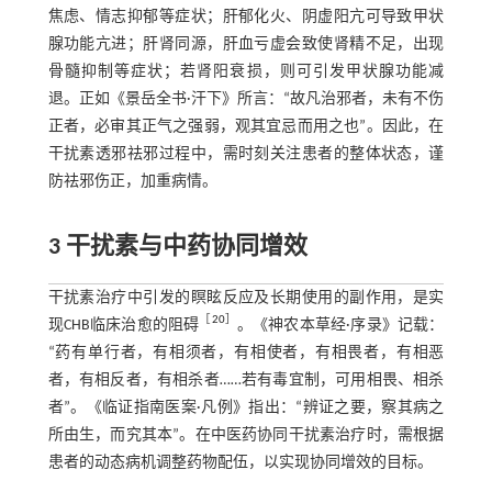
焦虑、情志抑郁等症状；肝郁化火、阴虚阳亢可导致甲状
腺功能亢进；肝肾同源，肝血亏虚会致使肾精不足，出现
骨髓抑制等症状；若肾阳衰损，则可引发甲状腺功能减
退。正如《景岳全书·汗下》所言：“故凡治邪者，未有不伤
正者，必审其正气之强弱，观其宜忌而用之也”。因此，在
干扰素透邪祛邪过程中，需时刻关注患者的整体状态，谨
防祛邪伤正，加重病情。
3 干扰素与中药协同增效
干扰素治疗中引发的瞑眩反应及长期使用的副作用，是实
［
20
］
现CHB临床治愈的阻碍
。《神农本草经·序录》记载：
“药有单行者，有相须者，有相使者，有相畏者，有相恶
者，有相反者，有相杀者……若有毒宜制，可用相畏、相杀
者”。《临证指南医案·凡例》指出：“辨证之要，察其病之
所由生，而究其本”。在中医药协同干扰素治疗时，需根据
患者的动态病机调整药物配伍，以实现协同增效的目标。