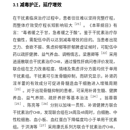
3.1 减毒护正，延疗增效
在干扰素临床治疗过程中，患者往往难以坚持完整疗程，
［
21
］
而整体疗效受疗程长短影响较大
。《本草纲目》有
言：“毒者缓之于甘，急者缓之于酸”。鉴于干扰素治疗存
在偏性，需配伍中药以达到减毒增效的目的。当患者出现
乏力、食欲不振、焦虑抑郁等肝郁脾虚证候时，可配伍中
［
22
］
药以疏肝健脾、益气养血、调畅情志。梁惠卿等
采用
逍遥散联合干扰素治疗CHB，通过慢性肝病问卷评价发现，
联合组在乏力改善程度、情绪及焦虑评分方面均优于单用
干扰素组。干扰素可引发骨髓抑制，而研究显示，补肾药
淫羊藿的有效成分可促进骨髓造血干细胞进入增殖周期
［
23
］
。对于出现骨髓抑制的患者，可采用补肾生髓、健脾
［
24
］
养血、益气养阴、疏肝养肝等基本治法
。翁蓉蓉
［
25
］
［
26
］
、陈亮等
分别以加味一贯煎、补肾健脾方联合
干扰素治疗CHB，发现联合组在24周及48周时，白细胞、中
性粒细胞、血小板、血红蛋白下降幅度均小于单用干扰素
［
27
］
组。于洪涛等
采用康氏系列方联合干扰素治疗CHB，