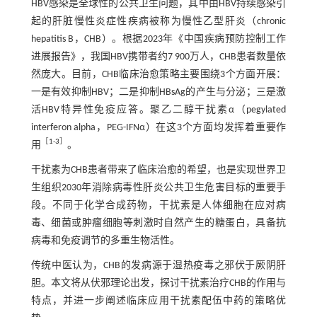
HBV感染是全球性的公共卫生问题，其中由HBV持续感染引
起的肝脏慢性炎症性疾病被称为慢性乙型肝炎（chronic
hepatitis B，CHB）。根据2023年《中国疾病预防控制工作
进展报告》，我国HBV携带者约7 900万人，CHB患者数量依
然庞大。目前，CHB临床治愈策略主要围绕3个方面开展：
一是有效抑制HBV；二是抑制HBsAg的产生与分泌；三是激
活HBV特异性免疫应答。聚乙二醇干扰素α（pegylated
interferon alpha，PEG-IFNα）在这3个方面均发挥着重要作
［
1
-
3
］
用
。
干扰素为CHB患者带来了临床治愈的希望，也是实现世界卫
生组织2030年消除病毒性肝炎公共卫生危害目标的重要手
段。不同于化学合成药物，干扰素是人体细胞在应对病
毒、细菌或肿瘤细胞等刺激时自然产生的糖蛋白，具备抗
病毒和免疫调节的多重生物活性。
传统中医认为，CHB的发病源于湿热疫毒之邪伏于厥阴肝
胆。本文将从伏邪理论出发，探讨干扰素治疗CHB的作用与
特点，并进一步阐述临床应用干扰素配伍中药的策略优