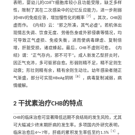
+
表明，婴幼儿的CD8
T细胞库较小且功能受限，缺乏多样
性，限制了其在二次感染中的记忆反应能力，进一步削弱
［
7
］
对HBV的免疫应答，增加慢性化的概率
。其次，CHB因
虚而作。《内经》云：“邪之所凑，其气必虚”。若机体出
现情志失调、饮食无度、劳倦伤身或外邪侵袭等情况，均
可导致正气虚损、免疫失衡，进而使病毒肆虐、复制倍
增，肝脏受损，诸症蜂起。最后，CHB不虚则可愈。《内
经》谓：“正气存内，邪不可干”。成人新发乙型肝炎时，
因正气充沛，多可驱邪自愈。形弱则精不足，精不足则生
动衰；形壮则精有余，精有余则生动壮。幼年感染者随正
［
8
］
气渐盛，部分可实现HBeAg阴转
，病毒复制减弱，病
情缓解。
2 干扰素治疗CHB的特点
CHB的临床治愈可显著降低远期不良结局的发生风险，尤其
可大幅减少终末期肝病的发生率。多项国内外研究表明，
［
1
］
临床治愈后4～7年，肝癌的累积发生率低至约1.5%
。