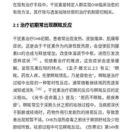
在现有治疗手段中，干扰素是特定人群实现CHB临床治愈的
有效方法，其疗效与透发祛除伏邪的治疗机制密切相关。
2.1 治疗初期常出现瞑眩反应
干扰素治疗CHB初期，患者常出现发热、皮肤瘙痒、肌痛等
症状。这是由于干扰素作为内源性致热原，会促使前列腺
素E2的合成与释放增加，改变体温调节中枢，进而引发流
［
9
］
感样症状
。但随着治疗的推进，这些症状会逐渐缓
解，呈现先重后轻的特点。《孟子·滕文公上》有云：“瞑
眩，药攻人疾，先使瞑眩愦乱，乃是瘳愈也”。瞑眩是治疗
过程中出现的一种暂时性反应，通常随着继续用药而逐渐
［
10
］
减轻或消失
。干扰素治疗初期的反应与瞑眩反应的定
义相似。《尚书·说命篇上》提及：“若药不瞑眩，厥疾弗
瘳”。瞑眩常见于深厥久伏之邪的祛除过程中，当病邪深伏
于脏腑或经络时，药物作用引发剧烈的排邪反应，导致患
者出现短暂不适。CHB为湿热疫毒之邪伏于厥阴肝经及少阳
胆经所致，祛邪过程中可见瞑眩反应。《伤寒论》第149条