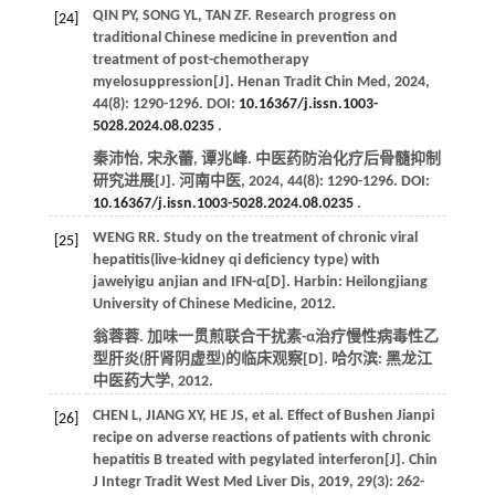
QIN
PY
,
SONG
YL
,
TAN
ZF
. Research progress on
[24]
traditional Chinese medicine in prevention and
treatment of post-chemotherapy
myelosuppression[J].
Henan Tradit Chin Med
,
2024
,
44
(8): 1290-1296. DOI:
10.16367/j.issn.1003-
5028.2024.08.0235
.
秦沛怡, 宋永蕾, 谭兆峰. 中医药防治化疗后骨髓抑制
研究进展[J].
河南中医
,
2024
,
44
(8): 1290-1296. DOI:
10.16367/j.issn.1003-5028.2024.08.0235
.
WENG
RR
. Study on the treatment of chronic viral
[25]
hepatitis(live-kidney qi deficiency type) with
jaweiyigu anjian and IFN-α[D]. Harbin: Heilongjiang
University of Chinese Medicine,
2012
.
翁蓉蓉. 加味一贯煎联合干扰素-α治疗慢性病毒性乙
型肝炎(肝肾阴虚型)的临床观察[D]. 哈尔滨: 黑龙江
中医药大学,
2012
.
CHEN
L
,
JIANG
XY
,
HE
JS
,
et al
. Effect of Bushen Jianpi
[26]
recipe on adverse reactions of patients with chronic
hepatitis B treated with pegylated interferon[J].
Chin
J Integr Tradit West Med Liver Dis
,
2019
,
29
(3): 262-