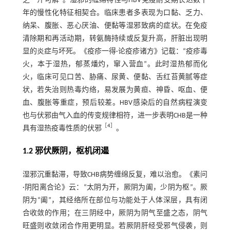
之一汗可解”。湿邪的缠绵特性与HBV免疫耐受期长达数十
年的慢性化特征相契合。临床患者多表现为口黏、乏力、
纳呆、腹胀、恶心厌油、便黏等湿邪致病的症状。在免疫
清除期和再活动期，转氨酶持续或反复升高，肝脏出现明
显的炎症与坏死。《疫疹一得·论疫疹诸方》记载：“疫疹毒
火，本于湿热，郁蒸燔灼，窜入营血”。此时湿热郁而化
火，临床可见口苦、胁痛、尿黄、便黏、舌红苔黄腻等症
状，若失治则热毒灼络，易发展为黄疸、神昏、呕血、便
血、腹胀等重症，预后较差。HBV感染后的自然病程演变
也与伏邪由气入血的传变规律相符，进一步表明CHB是一种
［
4
］
具有湿热疫毒性质的伏邪
。
1.2 邪伏厥阴，枢机闭遏
湿邪沉重黏滞，导致CHB病势缠绵反复，难以治愈。《素问
·阴阳离合论》云：“太阴为开，厥阴为阖，少阴为枢”。厥
阴为“阖”，其经络所在部位与功能处于人体深层，具有闭
合收敛的作用；在三阴经中，厥阴为阴气至盛之态，阴气
旺盛则收敛闭合作用更明显。若厥阴肝经受邪气侵袭，则