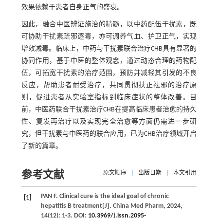
效果依赖于患者自身正气的盛衰。
因此，融合中医辨证施治的精髓，以中药配伍干扰素，既
可协助干扰素疏邪逐毒，亦可调养气血、护卫正气，实现
增效减毒。临床上，中药与干扰素联合治疗CHB具有显著的
协同作用，基于中医的整体观念，通过动态合理的药物配
伍，可拓宽干扰素的治疗范围，预防并减轻其引发的不良
反应，帮助患者耐受治疗，共同贯彻扶正祛邪的治疗原
则，促进患者从实验室指标到临床症状的整体改善。目
前，中医药联合干扰素治疗CHB在提高临床患者治愈的持久
性、复发再治疗以及实现完全治愈等方面仍需进一步研
究，但干扰素与中医药的联合应用，已为CHB治疗领域开启
了新的篇章。
参考文献
原文顺序
|
出版日期
|
本文引用
PAN
F
. Clinical cure is the ideal goal of chronic
[1]
hepatitis B treatment[J].
China Med Pharm
,
2024
,
14
(12): 1-3. DOI:
10.3969/j.issn.2095-