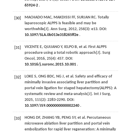
65924-2
.
MACHADO
MAC
,
MAKDISSI
FF
,
SURJAN
RC
. Totally
[30]
laparoscopic ALPPS is feasible and may be
worthwhile[J].
Ann Surg
,
2012
,
256
(3): e13. DOI:
10.1097/SLA.0b013e318265ff2e
.
VICENTE
E
,
QUIJANO
Y
,
IELPO
B
,
et al
. First ALPPS
[31]
procedure using a total robotic approach[J].
Surg
Oncol
,
2016
,
25
(4): 457. DOI:
10.1016/j.suronc.2015.10.001
.
LOKE
S
, ONG BDC, NG J,
et al
. Safety and efficacy of
[32]
minimally invasive associating liver partition and
portal vein ligation for staged hepatectomy(ALPPS): A
systematic review and meta-analysis[J].
Int J Surg
,
2025
,
111
(2): 2283-2290. DOI:
10.1097/JS9.0000000000002240
.
HONG
DF
,
ZHANG
YB
,
PENG
SY
,
et al
. Percutaneous
[33]
microwave ablation liver partition and portal vein
embolization for rapid liver regeneration: A minimally