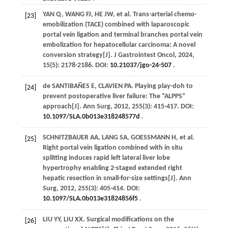
YAN
Q
,
WANG
FJ
,
HE
JW
,
et al
. Trans-arterial chemo-
[23]
emobilization (TACE) combined with laparoscopic
portal vein ligation and terminal branches portal vein
embolization for hepatocellular carcinoma: A novel
conversion strategy[J].
J Gastrointest Oncol
,
2024
,
15
(5): 2178-2186. DOI:
10.21037/jgo-24-507
.
de SANTIBAÑES
E
,
CLAVIEN
PA
. Playing play-doh to
[24]
prevent postoperative liver failure: The “ALPPS”
approach[J].
Ann Surg
,
2012
,
255
(3): 415-417. DOI:
10.1097/SLA.0b013e318248577d
.
SCHNITZBAUER
AA
,
LANG
SA
,
GOESSMANN
H
,
et al
.
[25]
Right portal vein ligation combined with in situ
splitting induces rapid left lateral liver lobe
hypertrophy enabling 2-staged extended right
hepatic resection in small-for-size settings[J].
Ann
Surg
,
2012
,
255
(3): 405-414. DOI:
10.1097/SLA.0b013e31824856f5
.
LIU
YY
,
LIU
XX
. Surgical modifications on the
[26]