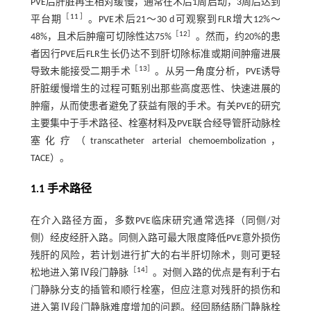
PVE后肝脏再生相对缓慢，通常在术后1周启动，3周后达到
［
11
］
平台期
。PVE术后21～30 d可观察到FLR增大12%～
［
12
］
48%，且术后肿瘤可切除性达75%
。然而，约20%的患
者因行PVE后FLR生长仍达不到肝切除标准或期间肿瘤进展
［
13
］
导致未能接受二期手术
。从另一角度分析，PVE诱导
肝脏缓慢增生的过程可甄别出那些高度恶性、快速进展的
肿瘤，从而使患者避免了获益有限的手术。有关PVE的研究
主要集中于手术路径、栓塞材料及PVE联合经导管肝动脉栓
塞化疗（transcatheter arterial chemoembolization，
TACE）。
1.1 手术路径
在介入路径方面，多数PVE临床研究通常选择（同侧/对
侧）经皮经肝入路。同侧入路可最大限度降低PVE意外损伤
残肝的风险，若计划进行扩大的右半肝切除术，则可更轻
［
14
］
松地进入第Ⅳ段门静脉
。对侧入路的优点是有利于右
门静脉分支的插管和顺行栓塞，但应注意对残肝的损伤和
进入第Ⅳ段门静脉难度增加的问题。经回肠结肠门静脉栓