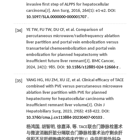
invasive first step of ALPPS for hepatocellular
carcinoma[J].
Ann Surg
,
2016
,
264
(1): e1-e2. DOI:
10.1097/SLA.0000000-000001707
.
YE
TW
,
FU
TW
,
DU
CF
,
et al
. Comparison of
[34]
percutaneous microwave/radiofrequency ablation
liver partition and portal vein embolization versus
transarterial chemoembolization and portal vein
embolization for planned hepatectomy with
insufficient future liver remnant[J].
BMC Cancer
,
2024
,
24
(1): 985. DOI:
10.1186/s12885-024-12666-z
.
YANG
HG
,
HU
ZM
,
XU
JZ
,
et al
. Clinical efficacy of TACE
[35]
combined with PVE versus percutaneous microwave
ablation liver partition with PVE for planned
hepatectomy for hepatocellular carcinoma with
insufficient remnant liver volume[J].
Chin J
Hepatobiliary Surg
,
2023
,
29
(6): 418-422. DOI:
10.3760/cma.j.cn113884-20230407-00103
.
杨鸿国, 胡智明, 徐嘉泽,
等
. TACE联合门静脉栓塞术
与微波消融肝脏分隔联合门静脉栓塞术治疗剩余肝
体积不足肝细胞癌的临床疗效[J].
中华肝胆外科杂