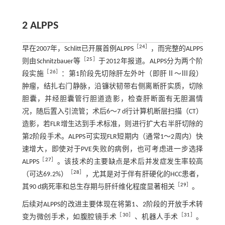
2 ALPPS
［
24
］
早在2007年，Schlitt已开展首例ALPPS
，而完整的ALPPS
［
25
］
则由Schnitzbauer等
于2012年报道。ALPPS分为两个阶
［
26
］
段实施
：第1阶段先切除肝左外叶（即肝Ⅱ～Ⅲ段）
肿瘤，结扎右门静脉，沿镰状韧带右侧离断肝实质，切除
胆囊，并经胆囊管行胆道造影，检查肝断面有无胆漏情
况，随后置入引流管；术后6～7 d行计算机断层扫描（CT）
造影，若FLR增生达到手术标准，则进行扩大右半肝切除的
第2阶段手术。ALPPS可实现FLR短期内（通常1～2周内）快
速增大，即使对于PVE失败的病例，也可考虑进一步选择
［
27
］
ALPPS
。该技术的主要缺点是术后并发症发生率较高
［
28
］
（可达69.2%）
，尤其是对于伴有肝硬化的HCC患者，
［
29
］
其90 d病死率和总生存期与肝纤维化程度显著相关
。
后续对ALPPS的改进主要体现在将第1、2阶段的开放手术转
［
30
］
［
31
］
变为微创手术，如腹腔镜手术
、机器人手术
。