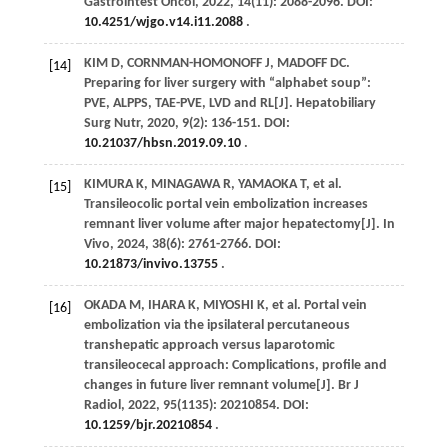
Gastrointest Oncol
,
2022
,
14
(11): 2088-2096. DOI:
10.4251/wjgo.v14.i11.2088
.
KIM
D
,
CORNMAN-HOMONOFF
J
,
MADOFF
DC
.
[14]
Preparing for liver surgery with “alphabet soup”:
PVE, ALPPS, TAE-PVE, LVD and RL[J].
Hepatobiliary
Surg Nutr
,
2020
,
9
(2): 136-151. DOI:
10.21037/hbsn.2019.09.10
.
KIMURA
K
,
MINAGAWA
R
,
YAMAOKA
T
,
et al
.
[15]
Transileocolic portal vein embolization increases
remnant liver volume after major hepatectomy[J].
In
Vivo
,
2024
,
38
(6): 2761-2766. DOI:
10.21873/invivo.13755
.
OKADA
M
,
IHARA
K
,
MIYOSHI
K
,
et al
. Portal vein
[16]
embolization via the ipsilateral percutaneous
transhepatic approach versus laparotomic
transileocecal approach: Complications, profile and
changes in future liver remnant volume[J].
Br J
Radiol
,
2022
,
95
(1135): 20210854. DOI:
10.1259/bjr.20210854
.