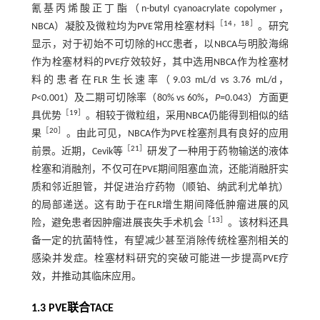
氰基丙烯酸正丁酯（n-butyl cyanoacrylate copolymer，
［
14
，
18
］
NBCA）凝胶及微粒均为PVE常用栓塞材料
。研究
显示，对于初始不可切除的HCC患者，以NBCA与明胶海绵
作为栓塞材料的PVE疗效较好，其中选用NBCA作为栓塞材
料的患者在FLR生长速率（9.03 mL/d vs 3.76 mL/d，
P
<0.001）及二期可切除率（80% vs 60%，
P=
0.043）方面更
［
19
］
具优势
。相较于微粒组，采用NBCA仍能得到相似的结
［
20
］
果
。由此可见，NBCA作为PVE栓塞剂具有良好的应用
［
21
］
前景。近期，Cevik等
研发了一种用于药物输送的液体
栓塞和消融剂，不仅可在PVE期间阻塞血流，还能消融肝实
质和邻近胆管，并促进治疗药物（顺铂、纳武利尤单抗）
的局部递送。这有助于在FLR增生期间降低肿瘤进展的风
［
13
］
险，避免患者因肿瘤进展丧失手术机会
。该材料还具
备一定的抗菌特性，有望减少甚至消除传统栓塞剂相关的
感染并发症。栓塞材料研究的突破可能进一步提高PVE疗
效，并推动其临床应用。
1.3 PVE联合TACE