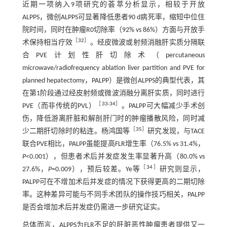
近期一项纳入9项研究的荟萃分析显示，相较于开放
ALPPS，微创ALPPS可显著降低患者90 d病死率，缩短中位住
院时间，同时在肿瘤R0切除率（92% vs 86%）方面与开放手
［
32
］
术保持相当疗效
。经皮微波或射频消融肝实质分隔联
合PVE计划性肝切除术（percutaneous
microwave/radiofrequency ablation liver partition and PVE for
planned hepatectomy，PALPP）是微创ALPPS的典型代表，其
在第1阶段通过经皮射频或微波消融分离肝实质，同时进行
［
33
-
34
］
PVE（而非传统的PVL）
。PALPP可大幅减少手术创
伤，降低游离肝脏和解剖肝门时的肿瘤播散风险，同时减
［
35
］
少二期肝切除时的粘连。杨鸿国等
研究发现，与TACE
联合PVE相比，PALPP虽能提高FLR增生率（76.5% vs 31.4%，
P
<0.001），但患者术后并发症发生率显著升高（80.0% vs
［
34
］
27.6%，
P
=0.009），预后较差。Ye等
研究则显示，
PALPP可在不增加术后并发症的情况下获得更高的二期切除
率。这种差异可能与不同手术团队的操作技巧相关，PALPP
是否会增加术后并发症仍需进一步研究证实。
总体而言，ALPPS为FLR不足的肝脏恶性肿瘤患者提供又一