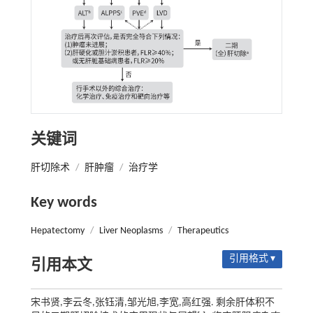
关键词
肝切除术
/
肝肿瘤
/
治疗学
Key words
Hepatectomy
/
Liver Neoplasms
/
Therapeutics
引用格式 ▾
引用本文
宋书贤,李云冬,张钰清,邹光旭,李宽,高红强. 剩余肝体积不