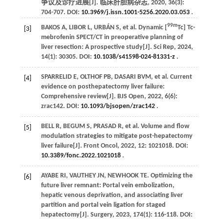
争议及诊疗进展[J].
临床肝胆病杂志
,
2020
,
36
(3):
704-707. DOI:
10.3969/j.issn.1001-5256.2020.03.053
.
99m
BAKOS
A
,
LIBOR
L
,
URBÁN
S
,
et al
. Dynamic [
Tc] Tc-
[3]
mebrofenin SPECT/CT in preoperative planning of
liver resection: A prospective study[J].
Sci Rep
,
2024
,
14
(1): 30305. DOI:
10.1038/s41598-024-81331-z
.
SPARRELID
E
,
OLTHOF
PB
,
DASARI
BVM
,
et al
. Current
[4]
evidence on posthepatectomy liver failure:
Comprehensive review[J].
BJS Open
,
2022
,
6
(6):
zrac142. DOI:
10.1093/bjsopen/zrac142
.
BELL
R
,
BEGUM
S
,
PRASAD
R
,
et al
. Volume and flow
[5]
modulation strategies to mitigate post-hepatectomy
liver failure[J].
Front Oncol
,
2022
,
12
: 1021018. DOI:
10.3389/fonc.2022.1021018
.
AYABE
RI
,
VAUTHEY
JN
,
NEWHOOK
TE
. Optimizing the
[6]
future liver remnant: Portal vein embolization,
hepatic venous deprivation, and associating liver
partition and portal vein ligation for staged
hepatectomy[J].
Surgery
,
2023
,
174
(1): 116-118. DOI: