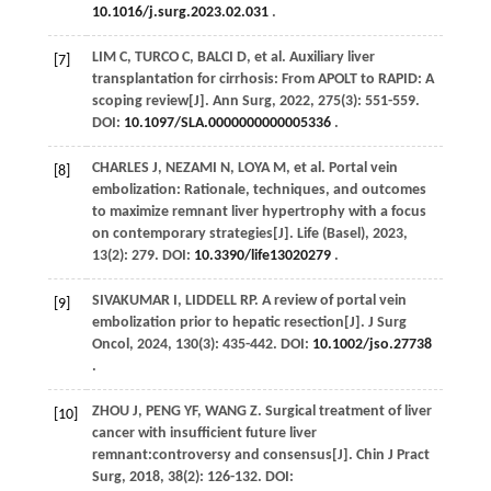
10.1016/j.surg.2023.02.031
.
LIM C,
TURCO
C
,
BALCI
D
,
et al
. Auxiliary liver
[7]
transplantation for cirrhosis: From APOLT to RAPID: A
scoping review[J].
Ann Surg
,
2022
,
275
(3): 551-559.
DOI:
10.1097/SLA.0000000000005336
.
CHARLES
J
,
NEZAMI
N
,
LOYA
M
,
et al
. Portal vein
[8]
embolization: Rationale, techniques, and outcomes
to maximize remnant liver hypertrophy with a focus
on contemporary strategies[J].
Life (Basel)
,
2023
,
13
(2): 279. DOI:
10.3390/life13020279
.
SIVAKUMAR
I
,
LIDDELL
RP
. A review of portal vein
[9]
embolization prior to hepatic resection[J].
J Surg
Oncol
,
2024
,
130
(3): 435-442. DOI:
10.1002/jso.27738
.
ZHOU
J
,
PENG
YF
,
WANG
Z
. Surgical treatment of liver
[10]
cancer with insufficient future liver
remnant:controversy and consensus[J].
Chin J Pract
Surg
,
2018
,
38
(2): 126-132. DOI: