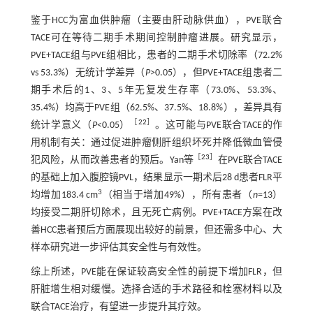
鉴于HCC为富血供肿瘤（主要由肝动脉供血），PVE联合
TACE可在等待二期手术期间控制肿瘤进展。研究显示，
PVE+TACE组与PVE组相比，患者的二期手术切除率（72.2%
vs 53.3%）无统计学差异（
P
>0.05），但PVE+TACE组患者二
期手术后的1、3、5年无复发生存率（73.0%、53.3%、
35.4%）均高于PVE组（62.5%、37.5%、18.8%），差异具有
［
22
］
统计学意义（
P
<0.05）
。这可能与PVE联合TACE的作
用机制有关：通过促进肿瘤侧肝组织坏死并降低微血管侵
［
23
］
犯风险，从而改善患者的预后。Yan等
在PVE联合TACE
的基础上加入腹腔镜PVL，结果显示一期术后28 d患者FLR平
3
均增加183.4 cm
（相当于增加49%），所有患者（
n
=13）
均接受二期肝切除术，且无死亡病例。PVE+TACE方案在改
善HCC患者预后方面展现出较好的前景，但还需多中心、大
样本研究进一步评估其安全性与有效性。
综上所述，PVE能在保证较高安全性的前提下增加FLR，但
肝脏增生相对缓慢。选择合适的手术路径和栓塞材料以及
联合TACE治疗，有望进一步提升其疗效。