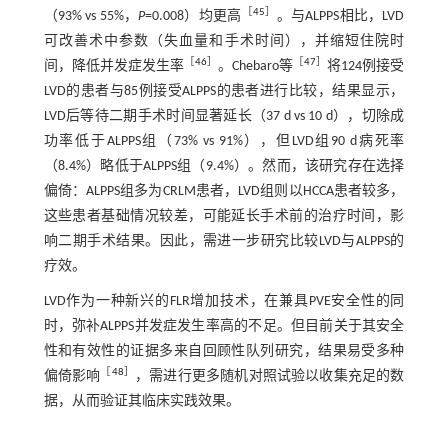
［
45
］
（93% vs 55%，
P
=0.008）均更高
。与ALPPS相比，LVD
可改善术中参数（失血量和手术时间），并缩短住院时
［
46
］
［
47
］
间，降低并发症发生率
。Chebaro等
将124例接受
LVD的患者与85例接受ALPPS的患者进行比较，结果显示，
LVD后等待二期手术时间显著延长（37 d vs 10 d），切除成
功率低于ALPPS组（73% vs 91%），但LVD组90 d病死率
（8.4%）略低于ALPPS组（9.4%）。然而，该研究存在选择
偏倚：ALPPS组多为CRLM患者，LVD组则以HCCA患者较多，
这些患者基础情况较差，可能延长手术前的治疗时间，影
响二期手术结果。因此，需进一步研究比较LVD与ALPPS的
疗效。
LVD作为一种新兴的FLR增加技术，在兼具PVE安全性的同
时，弥补ALPPS并发症发生率高的不足。但目前关于其安全
性和有效性的证据多来自回顾性队列研究，结果易受多种
［
48
］
偏倚影响
，需进行更多随机对照试验以收集充足的数
据，从而验证其临床实践效果。