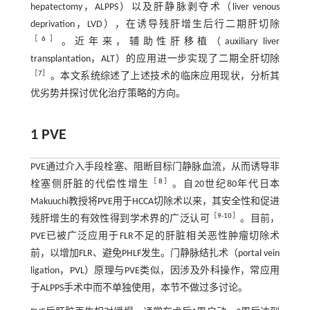
hepatectomy，ALPPS）以及肝静脉剥夺术（liver venous
deprivation，LVD），在诱导残肝增生后行二期肝切除
［
6
］
。近年来，辅助性肝移植（auxiliary liver
transplantation，ALT）的应用进一步实现了二期全肝切除
［
7
］
。本文系统综述了上述技术的临床应用现状，分析其
优劣势并探讨优化治疗策略的方向。
1 PVE
PVE通过介入手段栓塞、阻断目标门静脉血流，从而诱导非
［
8
］
栓塞侧肝脏的代偿性增生
。自20世纪80年代日本
Makuuchi教授将PVE用于HCCA切除术以来，其安全性和促进
［
9
-
10
］
残肝增生的有效性得到学术界的广泛认可
。目前，
PVE已被广泛应用于FLR不足的肝脏相关恶性肿瘤切除术
前，以增加FLR、避免PHLF发生。门静脉结扎术（portal vein
ligation，PVL）原理与PVE类似，因涉及外科操作，常应用
于ALPPS手术中而不单独使用，本节不做过多讨论。