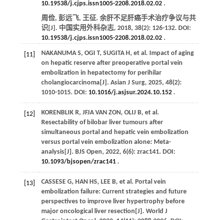
10.19538/j.cjps.issn1005-2208.2018.02.02
.
周俭, 彭远飞, 王征. 余肝不足肝癌手术治疗争议与共
识[J].
中国实用外科杂志
,
2018
,
38
(2): 126-132. DOI:
10.19538/j.cjps.issn1005-2208.2018.02.02
.
NAKANUMA
S
, OGI T,
SUGITA
H
,
et al
. Impact of aging
[11]
on hepatic reserve after preoperative portal vein
embolization in hepatectomy for perihilar
cholangiocarcinoma[J].
Asian J Surg
,
2025
,
48
(2):
1010-1015. DOI:
10.1016/j.asjsur.2024.10.152
.
KORENBLIK
R
,
JFJA
VAN ZON
,
OLIJ
B
,
et al
.
[12]
Resectability of bilobar liver tumours after
simultaneous portal and hepatic vein embolization
versus portal vein embolization alone: Meta-
analysis[J].
BJS Open
,
2022
,
6
(6): zrac141. DOI:
10.1093/bjsopen/zrac141
.
CASSESE
G
,
HAN
HS
,
LEE
B
,
et al
. Portal vein
[13]
embolization failure: Current strategies and future
perspectives to improve liver hypertrophy before
major oncological liver resection[J].
World J