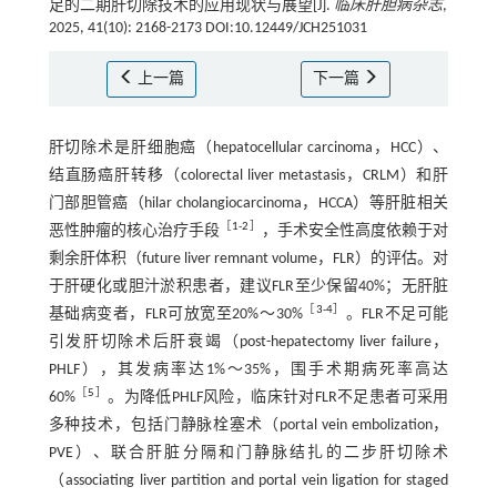
足的二期肝切除技术的应用现状与展望[J].
临床肝胆病杂志
,
2025, 41(10): 2168-2173 DOI:10.12449/JCH251031
上一篇
下一篇
肝切除术是肝细胞癌（hepatocellular carcinoma，HCC）、
结直肠癌肝转移（colorectal liver metastasis，CRLM）和肝
门部胆管癌（hilar cholangiocarcinoma，HCCA）等肝脏相关
［
1
-
2
］
恶性肿瘤的核心治疗手段
，手术安全性高度依赖于对
剩余肝体积（future liver remnant volume，FLR）的评估。对
于肝硬化或胆汁淤积患者，建议FLR至少保留40%；无肝脏
［
3
-
4
］
基础病变者，FLR可放宽至20%～30%
。FLR不足可能
引发肝切除术后肝衰竭（post-hepatectomy liver failure，
PHLF），其发病率达1%～35%，围手术期病死率高达
［
5
］
60%
。为降低PHLF风险，临床针对FLR不足患者可采用
多种技术，包括门静脉栓塞术（portal vein embolization，
PVE）、联合肝脏分隔和门静脉结扎的二步肝切除术
（associating liver partition and portal vein ligation for staged