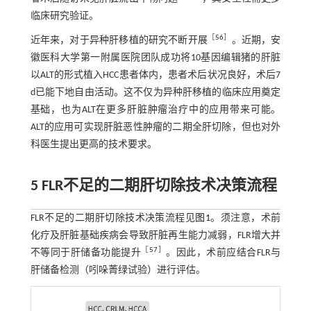
临床研究验证。
［
56
］
近年来，对于异种肝移植的研究不断开展
。近期，安
徽医科大学第一附属医院团队成功将10基因编辑猪的肝脏
以ALT的形式植入HCC患者体内，患者术后状况良好，术后7
d已能下地自由活动。这不仅为异种肝移植的临床应用奠定
基础，也为ALT在更多肝脏肿瘤治疗中的应用带来可能。
ALT的应用可实现肝脏恶性肿瘤的二期全肝切除，但也对外
科医生提出更高的技术要求。
5 FLR不足的二期肝切除技术决策流程
FLR不足的二期肝切除技术决策流程见
图1
。须注意，术前
化疗及肝脏基础疾病会导致肝脏再生能力减弱，FLR增大并
［
57
］
不等同于肝储备功能提升
。因此，术前应结合FLR与
肝储备检测（吲哚菁绿试验）进行评估。