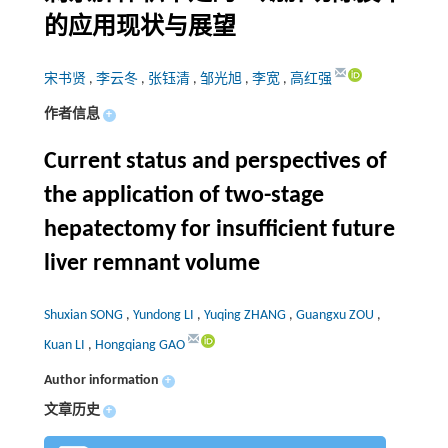
的应用现状与展望
宋书贤
,
李云冬
,
张钰清
,
邹光旭
,
李宽
,
高红强
作者信息
+
Current status and perspectives of
the application of two-stage
hepatectomy for insufficient future
liver remnant volume
Shuxian SONG
,
Yundong LI
,
Yuqing ZHANG
,
Guangxu ZOU
,
Kuan LI
,
Hongqiang GAO
Author information
+
文章历史
+