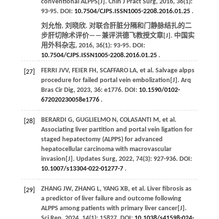
conventional ALPPS[J].
Chin J Pract Surg
, 2016,
36
(1):
93-95. DOI:
10.7504/CJPS.ISSN1005-2208.2016.01.25
.
刘允怡, 刘晓欣. 对联合肝脏分隔和门静脉结扎的二
步肝切除术评价——兼评洪德飞教授文章[J].
中国实
用外科杂志
,
2016
,
36
(1): 93-95. DOI:
10.7504/CJPS.ISSN1005-2208.2016.01.25
.
FERRI
JVV
,
FEIER
FH
,
SCAFFARO
LA
,
et al
. Salvage alpps
[27]
procedure for failed portal vein embolization[J].
Arq
Bras Cir Dig
,
2023
,
36
: e1776. DOI:
10.1590/0102-
672020230058e1776
.
BERARDI
G
,
GUGLIELMO
N
,
COLASANTI
M
,
et al
.
[28]
Associating liver partition and portal vein ligation for
staged hepatectomy (ALPPS) for advanced
hepatocellular carcinoma with macrovascular
invasion[J].
Updates Surg
,
2022
,
74
(3): 927-936. DOI:
10.1007/s13304-022-01277-7
.
ZHANG
JW
,
ZHANG
L
,
YANG
XB
,
et al
. Liver fibrosis as
[29]
a predictor of liver failure and outcome following
ALPPS among patients with primary liver cancer[J].
Sci Rep
,
2024
,
14
(1): 15827. DOI:
10.1038/s41598-024-