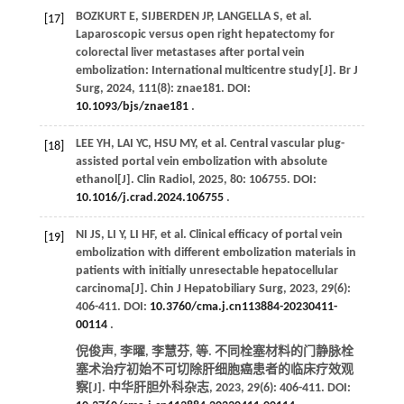
BOZKURT
E
,
SIJBERDEN
JP
,
LANGELLA
S
,
et al
.
[17]
Laparoscopic versus open right hepatectomy for
colorectal liver metastases after portal vein
embolization: International multicentre study[J].
Br J
Surg
,
2024
,
111
(8): znae181. DOI:
10.1093/bjs/znae181
.
LEE
YH
,
LAI
YC
,
HSU
MY
,
et al
. Central vascular plug-
[18]
assisted portal vein embolization with absolute
ethanol[J].
Clin Radiol
,
2025
,
80
: 106755. DOI:
10.1016/j.crad.2024.106755
.
NI
JS
,
LI
Y
,
LI
HF
,
et al
. Clinical efficacy of portal vein
[19]
embolization with different embolization materials in
patients with initially unresectable hepatocellular
carcinoma[J].
Chin J Hepatobiliary Surg
,
2023
,
29
(6):
406-411. DOI:
10.3760/cma.j.cn113884-20230411-
00114
.
倪俊声, 李曜, 李慧芬,
等
. 不同栓塞材料的门静脉栓
塞术治疗初始不可切除肝细胞癌患者的临床疗效观
察[J].
中华肝胆外科杂志
,
2023
,
29
(6): 406-411. DOI: