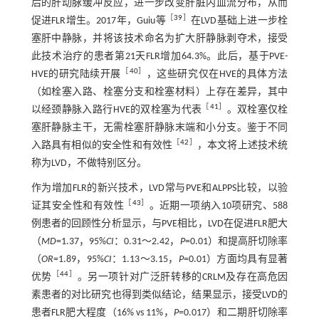
后的肝动脉缓冲反应，进一步改变肝脏内血流分布，从而
［
39
］
促进FLR增生。2017年，Guiu等
在LVD基础上进一步栓
塞肝中静脉，并将该技术命名为扩大肝静脉剥夺术，接受
此技术治疗的患者第21天FLR增加64.3%。此后，基于PVE-
［
40
］
HVE的研究陆续开展
，这些研究仅在HVE的具体方法
（如栓塞入路、栓塞分支和栓塞材料）上存在差异，其中
［
41
］
以经颈静脉入路行HVE的双栓塞为代表
。双栓塞仅栓
塞肝静脉主干，无需栓塞肝静脉末端和小分支。鉴于不同
［
42
］
入路具有相似的安全性和有效性
，本文将上述技术统
称为LVD，不做特别区分。
作为增加FLR的新兴技术，LVD常与PVE和ALPPS比较，以验
［
43
］
证其安全性和有效性
。近期一项纳入10项研究、588
例患者的回顾性分析显示，与PVE相比，LVD在促进FLR肥大
（
MD
=1.37，95%
CI
：0.31～2.42，
P
=0.01）和提高肝切除率
（
OR
=1.89，95%
CI
：1.13～3.15，
P
=0.01）方面均具有显著
［
44
］
优势
。另一项针对广泛肝转移的CRLM及存在高危因
素患者的对比研究也得到类似结论，结果显示，接受LVD的
患者FLR肥大程度（16% vs 11%，
P
=0.017）和二期肝切除率