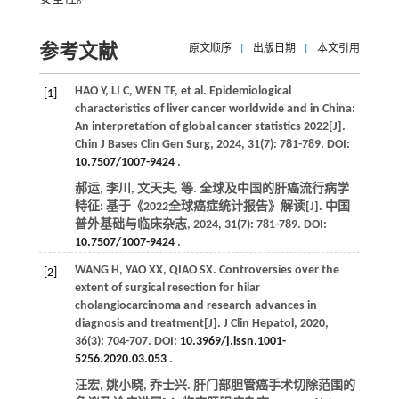
参考文献
原文顺序
|
出版日期
|
本文引用
HAO
Y
,
LI
C
,
WEN
TF
,
et al
. Epidemiological
[1]
characteristics of liver cancer worldwide and in China:
An interpretation of global cancer statistics 2022[J].
Chin J Bases Clin Gen Surg
,
2024
,
31
(7): 781-789. DOI:
10.7507/1007-9424
.
郝运, 李川, 文天夫,
等
. 全球及中国的肝癌流行病学
特征: 基于《2022全球癌症统计报告》解读[J].
中国
普外基础与临床杂志
,
2024
,
31
(7): 781-789. DOI:
10.7507/1007-9424
.
WANG
H
,
YAO
XX
,
QIAO
SX
. Controversies over the
[2]
extent of surgical resection for hilar
cholangiocarcinoma and research advances in
diagnosis and treatment[J].
J Clin Hepatol
,
2020
,
36
(3): 704-707. DOI:
10.3969/j.issn.1001-
5256.2020.03.053
.
汪宏, 姚小晓, 乔士兴. 肝门部胆管癌手术切除范围的