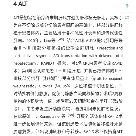
4 ALT
ALT最初旨在治疗终末期肝病并避免肝移植无肝期，其核心
为在不切除或部分切除患者原肝的基础上，将部分供肝移
植于患者体内，主要适用于各种急性肝衰竭和遗传代谢性
［
49
］
肝病。2015年，Line等
结合ALT和ALPPS提出肝切除联
合Ⅱ～Ⅲ段部分肝移植的延期全肝切除（resection and
partial liver segment 2/3 transplantation with delayed total
hepatectomy，RAPID）概念，对1例CRLM患者实施RAPID
术：第1阶段切除患者Ⅰ～Ⅲ段肝脏，并将已故供体的Ⅱ～
Ⅲ段部分供肝［移植肝与受者体质量比（graft to recipient
weight ratio，GRWR）为0.36%］原位移植于切除部位，同
时结扎右侧门静脉，促使门静脉血流向移植物；术后2周移
植物的体积增大一倍，术后第23天切除残余右半肝（第2阶
段），患者未发生肝功能衰竭，随访期间未见肿瘤复发。
［
50
］
在此基础上，Königsrainer等
开展的活体供体RAPID术
进一步拓展供体来源，但该例患者术后随访虽移植肝未见
肿瘤复发，但出现肺转移和骨转移。RAPID术不仅拓宽ALT