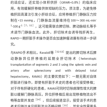
的适应证，还实现小体积供肝（GRWR<0.8%）的临床应
用，有效缓解肝移植供体短缺的压力。须注意，为避免移
植肝因高灌注引发小肝综合征，应将移植肝门静脉压力控
-
制在<15 mmHg，门静脉血流量维持在100～300 mL·min
1
-1［
7
，
51
］
·100 g
，这可能需联合脾切除、脾动脉结扎等手
术调节门静脉血流。此外，肝切除术会诱导残肝再生，
RAPID一期肝脏手术操作是否会加速肿瘤进展有待进一步研
究。
［
52
-
53
］
与RAPID手术相比，Ravaioli等
提出的脾切除术后脾
动静脉异位肝移植的延期全肝切除术（heterotopic
transplantation of segments 2 and 3 using the splenic vein and
artery after splenectomy and with delayed total
hepatectomy，RAVAS）的主要优势如下：一期无需对自体
肝脏进行操作，即使有肝脏手术史的患者也可接受移植；
对于伴有肝硬化的患者，RAVAS可同时切除病理性增大的脾
脏以缓解门静脉高压。异位肝移植后易出现移植物流出不
［
54
］
畅等血管并发症
，但后续报道显示，接受该手术的患
［
55
］
者术后随访未见肝脏流出不畅问题
，其安全性需更多