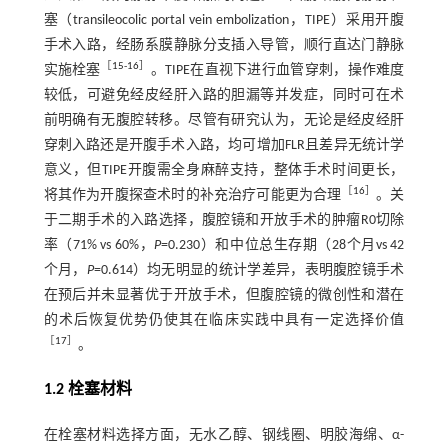
塞（transileocolic portal vein embolization，TIPE）采用开腹
手术入路，经肠系膜静脉分支插入导管，顺行直达门静脉
［
15
-
16
］
实施栓塞
。TIPE在直视下进行血管穿刺，操作难度
较低，可避免经皮经肝入路的胆漏等并发症，同时可在术
前明确有无腹腔转移。尽管有研究认为，无论是经皮经肝
穿刺入路还是开腹手术入路，均可增加FLR且差异无统计学
意义，但TIPE开腹需全身麻醉支持，整体手术时间更长，
［
16
］
将其作为开腹探查术时的补充治疗可能更为合理
。关
于二期手术的入路选择，腹腔镜和开放手术的肿瘤R0切除
率（71% vs 60%，
P
=0.230）和中位总生存期（28个月vs 42
个月，
P
=0.614）均无明显的统计学差异，表明腹腔镜手术
在预后并未显著优于开放手术，但腹腔镜的微创性和潜在
的术后恢复优势仍使其在临床实践中具有一定选择价值
［
17
］
。
1.2 栓塞材料
在栓塞材料选择方面，无水乙醇、钢线圈、明胶海绵、α-