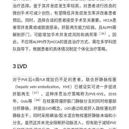
治疗选择。鉴于其并发症发生率较高，对患者进行改良的
微创手术可减少创伤，有望降低并发症发生率并改善患者
预后。同时，选择合适的患者接受手术至关重要。HCCA患
者常并发黄疸或胆道感染，肝脏再生能力较弱，且ALPPS需
［
36
］
解剖肝门，可能增加手术并发症风险和病死率
。因
此，不应将ALPPS作为HCCA的首选治疗方式，需在多学科团
队指导下，根据患者的具体情况制定个体化治疗策略。
3 LVD
对于PVE后4周FLR增加仍不足的患者，联合肝静脉栓塞
（hepatic vein embolization，HVE）已被证实可进一步促进
［
37
］
肝脏再生
，这种序贯治疗策略称为PVE-HVE。2016
［
38
］
年，Guiu等
在栓塞荷瘤肝脏门静脉分支的同时栓塞部
分肝静脉，并提出LVD概念。LVD通过经皮肝入路栓塞右肝
静脉主干，同时采用碘油/胶水混合物栓塞肝静脉末端和小
分支。虽然这并未完全阻断肝动脉流入，但有助于减轻PVE