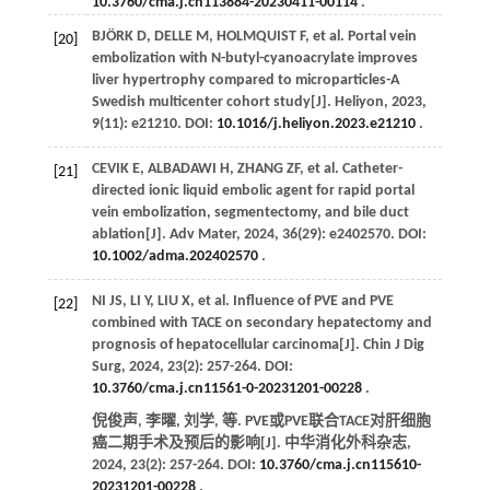
10.3760/cma.j.cn113884-20230411-00114
.
BJÖRK
D
,
DELLE
M
,
HOLMQUIST
F
,
et al
. Portal vein
[20]
embolization with N-butyl-cyanoacrylate improves
liver hypertrophy compared to microparticles-A
Swedish multicenter cohort study[J].
Heliyon
,
2023
,
9
(11): e21210. DOI:
10.1016/j.heliyon.2023.e21210
.
CEVIK
E
,
ALBADAWI
H
,
ZHANG
ZF
,
et al
. Catheter-
[21]
directed ionic liquid embolic agent for rapid portal
vein embolization, segmentectomy, and bile duct
ablation[J].
Adv Mater
,
2024
,
36
(29): e2402570. DOI:
10.1002/adma.202402570
.
NI
JS
,
LI
Y
,
LIU
X
,
et al
. Influence of PVE and PVE
[22]
combined with TACE on secondary hepatectomy and
prognosis of hepatocellular carcinoma[J].
Chin J Dig
Surg
,
2024
,
23
(2): 257-264. DOI:
10.3760/cma.j.cn11561-0-20231201-00228
.
倪俊声, 李曜, 刘学,
等
. PVE或PVE联合TACE对肝细胞
癌二期手术及预后的影响[J].
中华消化外科杂志
,
2024
,
23
(2): 257-264. DOI:
10.3760/cma.j.cn115610-
20231201-00228
.