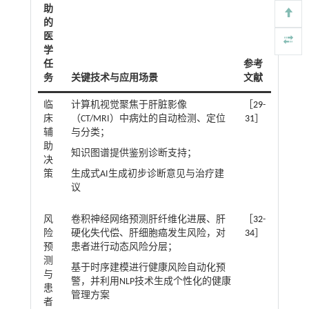
助
的
医
学
任
参考
务
关键技术与应用场景
文献
临
计算机视觉聚焦于肝脏影像
［
29
-
床
（CT/MRI）中病灶的自动检测、定位
31
］
辅
与分类；
助
知识图谱提供鉴别诊断支持；
决
策
生成式AI生成初步诊断意见与治疗建
议
风
卷积神经网络预测肝纤维化进展、肝
［
32
-
险
硬化失代偿、肝细胞癌发生风险，对
34
］
预
患者进行动态风险分层；
测
基于时序建模进行健康风险自动化预
与
警，并利用NLP技术生成个性化的健康
患
管理方案
者