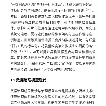
“元数据管理机制”与“唯一标识体系”，明确记录数据起源、
［
24
］
变换历史与访问路径，确保全流程可回溯与可复现
。
并且，该机制需要建立标准化数据作业流程（如完整的肝
病病程转换过程及质量控制脚本）和清晰的数据责任主
体，以弥补碎片化信息在治理过程中的权属模糊。为实现
系统化治理，需构建跨层级的协调架构与互操作性标准，
例如通过国家级数据管治委员会推动数据规范统一与质量
评估工具的标准化，将质量维度嵌入数据生命周期的各个
［
25
-
26
］
阶段
。AI可以提升异构数据整合与异常检测的效
率，同时区块链与分布式账本技术可以增强审计透明度与
不可篡改性。通过“标准-工具-流程”的协同，使得质量控制
与溯源追踪共同构成了医学数据应用的前提。
1.3 数据治理模型迭代
数据治理成果反馈与治理模型迭代是肝病数字活检技术中
保障治理体系持续优化与适应性的核心机制，其有效实现
高度依赖AI技术的支持。机器学习与深度学习技术通过对