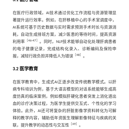
在医疗行政领域，AI技术通过优化工作流程与资源管理显
著提升运行效率。例如，在肝移植中心的手术室调度中，
AI系统可基于历史数据与实时需求预测手术时长与资源消
耗，自动生成排班方案，减少医患的等待时间，提高资源
［
46
-
47
］
利用率
。同时，NLP技术能够自动化处理肝病患者
的电子健康记录，完成结构化录入、诊断编码及保险申
［
48
］
报，减轻行政负担并降低人为错误
。
3.2 医学教育
在医学教育中，生成式AI正逐步改变传统教学模式。以肝
病专科培训为例，基于大语言模型的对话系统能够生成高
度仿真的临床案例，例如模拟肝硬化患者突发上消化道出
血的诊疗决策过程，为医学生提供交互式、个性化的学习
体验。此外，AI还可将复杂的肝脏影像学资料转化为可解
释的教学内容，辅助低年资医生理解影像特征与疾病的关
［
49
］
联，提升教学的动态性与交互性
。