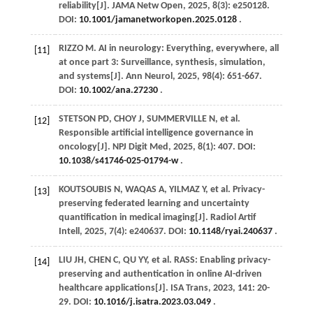
reliability[J].
JAMA Netw Open
,
2025
,
8
(3): e250128.
DOI:
10.1001/jamanetworkopen.2025.0128
.
RIZZO
M
. AI in neurology: Everything, everywhere, all
[11]
at once part 3: Surveillance, synthesis, simulation,
and systems[J].
Ann Neurol
,
2025
,
98
(4): 651-667.
DOI:
10.1002/ana.27230
.
STETSON
PD
,
CHOY
J
,
SUMMERVILLE
N
,
et al
.
[12]
Responsible artificial intelligence governance in
oncology[J].
NPJ Digit Med
,
2025
,
8
(1): 407. DOI:
10.1038/s41746-025-01794-w
.
KOUTSOUBIS
N
,
WAQAS
A
,
YILMAZ
Y
,
et al
. Privacy-
[13]
preserving federated learning and uncertainty
quantification in medical imaging[J].
Radiol Artif
Intell
,
2025
,
7
(4): e240637. DOI:
10.1148/ryai.240637
.
LIU
JH
,
CHEN
C
,
QU
YY
,
et al
. RASS: Enabling privacy-
[14]
preserving and authentication in online AI-driven
healthcare applications[J].
ISA Trans
,
2023
,
141
: 20-
29. DOI:
10.1016/j.isatra.2023.03.049
.