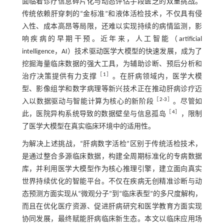
面临着诊疗信息碎片化与动态评估手段匮乏的双重挑战。
传统依赖肝穿刺的“金标准”和液体活检技术，不仅具有侵
入性、成本高昂等局限，还难以实现持续的病情监测，影
响疾病的早期干预。近年来，人工智能（artificial
intelligence，AI）技术驱动医学大模型的快速发展，成为了
挖掘海量临床数据的强大工具，为辅助诊断、预后分析和
［
1
］
治疗决策提供有力支撑
。在肝病领域内，医学大模
型、影像组学和数字病理等新兴技术正在推动肝病诊疗迈
［
2
-
3
］
入以数据驱动与智能计算为核心的新阶段
。尽管如
［
4
］
此，医院异构系统导致的数据壁垒与信息孤岛
，限制
了医学大模型在真实临床环境中的适用性。
为解决上述挑战，“肝病数字活检”区别于传统活检技术，
是通过整合多源临床数据，构建全周期标准化的专病数据
库，并利用医学大模型作为核心推理引擎，建立面向真实
世界持续优化的智能平台。不仅在疾病无创精准诊断与动
态预测方面实现从“微观分子”到“临床表型”的多尺度解构，
而且在优化医疗资源、促进肝病研究和医学教育方面实现
协同发展，最终赋能肝病临床新生态。本文以临床应用场