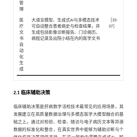
管
理
医
大语言模型、生成式AI与多模态技术
［
35
-
疗
可自动整合患者病史与检查结果，并
37
］
文
生成包括影像诊断报告、门诊病历、
书
病程记录及出院小结在内的医学文书
自
动
化
生
成
2.1 临床辅助决策
临床辅助决策是肝病数字活检技术最常见的应用场景，其
发展建立在高质量数据治理与多模态医学大模型融合的基
础之上。通过对检验、检查、随访与电子病历文本等异源
数据的标准化和整合，在真实世界中能够为辅助诊断与个