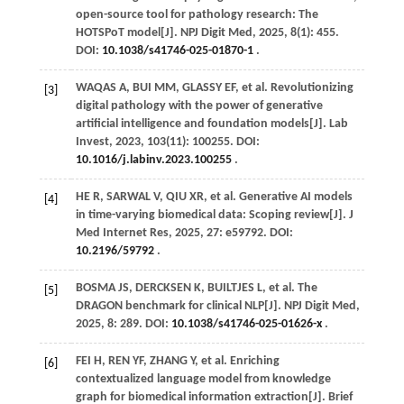
open-source tool for pathology research: The
HOTSPoT model[J].
NPJ Digit Med
,
2025
,
8
(1): 455.
DOI:
10.1038/s41746-025-01870-1
.
WAQAS
A
, BUI MM,
GLASSY
EF
,
et al
. Revolutionizing
[3]
digital pathology with the power of generative
artificial intelligence and foundation models[J].
Lab
Invest
,
2023
,
103
(11): 100255. DOI:
10.1016/j.labinv.2023.100255
.
HE
R
,
SARWAL
V
,
QIU
XR
,
et al
. Generative AI models
[4]
in time-varying biomedical data: Scoping review[J].
J
Med Internet Res
,
2025
,
27
: e59792. DOI:
10.2196/59792
.
BOSMA
JS
,
DERCKSEN
K
,
BUILTJES
L
,
et al
. The
[5]
DRAGON benchmark for clinical NLP[J].
NPJ Digit Med
,
2025
,
8
: 289. DOI:
10.1038/s41746-025-01626-x
.
FEI
H
,
REN
YF
,
ZHANG
Y
,
et al
. Enriching
[6]
contextualized language model from knowledge
graph for biomedical information extraction[J].
Brief