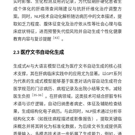
实时影像、生化检测及用药记录，为代偿期肝硬化患者生
成个体化的肝癌筛查间隔建议与抗肝纤维化治疗调整方
案。同时，NLP技术自动化解析随访病历中的文本描述，提
取如乏力程度、腹体征变化及治疗依从性等社会心理与临
床症状特征，进而预警失代偿风险并自动生成个性化健康
［
43
］
教育内容与复诊提醒
。
2.3 医疗文书自动化生成
生成式AI与大语言模型已成为医疗文书自动生成的核心技
术支撑，其在肝病临床实践中的应用尤为显著。以GPT系列
为代表的生成式模型能够基于医患对话内容自动生成符合
医学规范的门诊病历、病程记录及出院小结等文书，减轻
［
35
-
36
］
医生负担
。在肝病领域，这类技术可结合肝脏专科
术语与诊疗逻辑，自动归纳患者病史、体征及辅助检查结
果，生成结构化电子病历。与此同时，NLP技术通过分析非
结构化文本（如既往病程描述或影像报告），提取关键临
床概念并将其转化为标准化数据，为后续文书生成提供高
质量输入。多模态技术进一步拓展了生成能力，例如，通