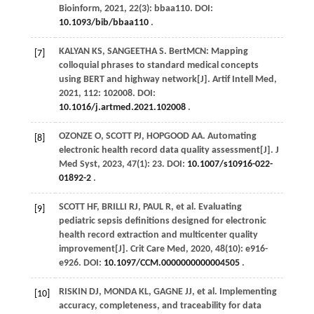
Bioinform
,
2021
,
22
(3): bbaa110. DOI:
10.1093/bib/bbaa110
.
KALYAN
KS
,
SANGEETHA
S
. BertMCN: Mapping
[7]
colloquial phrases to standard medical concepts
using BERT and highway network[J].
Artif Intell Med
,
2021
,
112
: 102008. DOI:
10.1016/j.artmed.2021.102008
.
OZONZE
O
,
SCOTT
PJ
,
HOPGOOD
AA
. Automating
[8]
electronic health record data quality assessment[J].
J
Med Syst
,
2023
,
47
(1): 23. DOI:
10.1007/s10916-022-
01892-2
.
SCOTT
HF
,
BRILLI
RJ
,
PAUL
R
,
et al
. Evaluating
[9]
pediatric sepsis definitions designed for electronic
health record extraction and multicenter quality
improvement[J].
Crit Care Med
,
2020
,
48
(10): e916-
e926. DOI:
10.1097/CCM.0000000000004505
.
RISKIN
DJ
,
MONDA
KL
,
GAGNE
JJ
,
et al
. Implementing
[10]
accuracy, completeness, and traceability for data