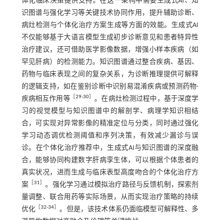
体化临床决策提供支持。在这一架构中需要生成式AI、知
识图谱与强化学习等关键技术协同作用，提升辅助诊断、
病灶检测与个体化治疗方案生成等方面的效能。生成式AI
不仅能够基于大语言模型生成初步诊断意见和患者特异性
治疗建议，还可借助医学影像数据，增强小样本疾病（如
罕见肝病）的检测能力。知识图谱通过整合疾病、基因、
药物与临床表现之间的复杂关系，为诊断推理提供可解释
的逻辑支持，如在鉴别诊断中识别易混淆疾病或预测药物-
［
29
-
30
］
疾病相互作用等
。在病灶检测过程中，基于深度学
习的视觉模型与知识图谱中的解剖学、病理学知识相结
合，可实现对异常影像的精准定位与分类，同时通过强化
学习动态调优检测阈值和序列决策，有效减少漏诊与误
诊。在个体化治疗推荐中，生成式AI与知识图谱的深度融
合，能够协同构建数字肝病孪生体，可以根据个体患者的
真实状况，进而生成与临床表型高度吻合的个体化治疗方
［
31
］
案
。强化学习通过模拟治疗路径与反馈机制，探索剂
量调整、联合用药等实际场景，从而实现治疗策略的持续
［
32
-
34
］
优化
。但是，该技术体系仍面临模型可解释性、多