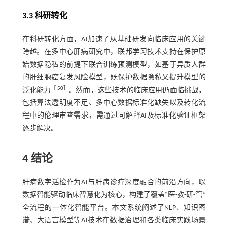
3.3 科研转化
在科研转化方面，AI加速了从基础研发向临床应用的关键
跨越。在多中心肝病研究中，联邦学习技术支持在保护原
始数据隐私的前提下联合训练预测模型，如基于异质人群
的肝细胞癌复发风险模型，既保护数据隐私又提升模型的
［
50
］
泛化能力
。然而，这些技术的临床应用仍面临挑战，
包括算法透明度不足、多中心数据标准化缺失以及转化流
程中的伦理审查需求，需通过可解释AI及标准化验证框架
逐步解决。
4 结论
肝病数字活检作为AI与肝病诊疗深度融合的前沿方向，以
数据智能驱动临床智慧化为核心，构建了覆盖“医-教-研-管”
全流程的一体化智能平台。本文系统阐述了NLP、知识图
谱、大语言模型等AI技术在数据治理和各类临床实践场景