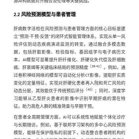
源异构数据对齐融合及伦理等关键挑战。
2.2 风险预测模型与患者管理
肝病数字活检在风险预测与患者管理方面的核心目标是建
立“预测-干预-反馈”的闭环式智能管理体系，实现从单一风
险评估到动态疾病演进监测的转变。通过融合多模态数
据，包括肝脏影像、检验指标、基因组学与电子病历文
本，AI模型可显著提升肝纤维化、肝硬化失代偿及肝细胞
［
38
-
42
］
癌、肝衰竭等关键临床结局的预测精度
。例如，通
过卷积神经网络的模型可自动化分析CT影像，提取肝实质
变化的定量特征，实现对肝硬化患者再入院和死亡风险的
［
40
］
动态分层，其效能优于传统预后评分
；同时，深度学
习能够从乙型肝炎患者的影像中识别早期肝癌的潜在特
征，助力高危人群的精准筛查与早期干预。
在患者全周期管理方面，AI可以系统性地赋能个体化诊疗
与长期随访。例如，基于联邦学习架构的多中心风险预测
模型，能够在保护隐私的前提下，动态整合患者跨机构的