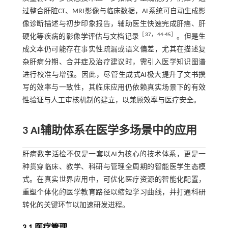
过整合肝脏CT、MRI影像与临床数据，AI系统可自动生成影
像诊断描述与初步印象报告，辅助医生快速完成肝癌、肝
［
37
，
44
-
45
］
硬化等疾病的影像学评估与文档记录
。但是生
成文本仍可能存在事实性疏漏或语义偏差，尤其在描述复
杂肝病分期、合并症及治疗建议时，需引入医学知识图谱
进行校准与增强。因此，尽管生成式AI极大提升了文书撰
写的效率与一致性，其临床应用仍依赖真实场景下的有效
性验证与人工审核机制的建立，以兼顾效率与医疗安全。
3 AI辅助体系在医学多场景中的应用
肝病数字活检不仅是一套以AI为核心的技术体系，更是一
种贯穿临床、教学、科研与管理全周期的智能医学生态模
式。在真实世界应用中，可优化医疗资源的智能化配置，
重塑个体化的医学教育路径以缩短学习曲线，并打通科研
转化的关键环节以加速研发进程。
3.1 医疗管理