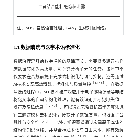
二者结合能杜绝隐私泄露
注：
NLP，自然语言处理；GAN，生成对抗网络。
1.1 数据清洗与医学术语标准化
数据治理是肝病数字活检的基础环节，需要将多源异构临
床数据转化为高质量、可计算分析单元的任务。该环节不
仅要求在合规前提下完成去标识化与访问控制，还需通过
［
16
-
18
］
AI技术实现高效清洗、标准化与质量监控
。在数据
清洗的过程中，NLP技术被广泛应用于电子健康记录等非结
构化文本的自动结构化处理，能有效识别并标记缺失值、
［
5
，
19
］
噪声及隐私信息
；可以通过无监督机器学习算法进
行主题建模和去标识化，既提升了数据质量，也增强了合
［
20
］
规性与安全性
。此外，知识图谱通过构建基于本体的
结构化知识网络，并整合标准术语与自由文本，能有效解
［
6
，
21
-
22
］