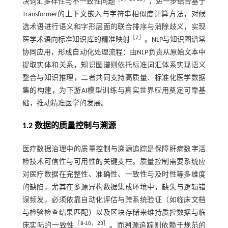
决词汇多样性与不一致性问题
，进一步结合基于
Transformer的上下文嵌入与字符串相似度计算方法，对候
选术语进行语义和字形层面的联合排序与消除歧义，实现
［
7
］
医学术语向标准知识库的精准映射
。NLP与知识图谱常
协同应用，形成自动化处理流程：由NLP负责从原始文本中
提取实体和关系，知识图谱则依托标准词汇体系实现语义
整合与知识推理，二者共同支持高质量、标准化医学数据
集的构建，为下游AI模型训练与真实世界应用奠定可靠基
础，推动精准医学的发展。
1.2 数据的质量控制与溯源
医疗数据治理中的质量控制与溯源追踪是保障肝病数字活
检技术可信性与可用性的关键支柱。质量控制需要系统应
对医疗数据在完整性、准确性、一致性与及时性等多维度
的缺陷，尤其在多源异构数据集成环境中，缺失与逻辑错
误频发，必须依靠自动化评估与跨系统验证（如临床文档
与检验检查结果匹配）以及区块存储来维持质控数据与临
［
8
-
10
，
23
］
床实际的一致性
。而溯源追踪则依赖于规范的