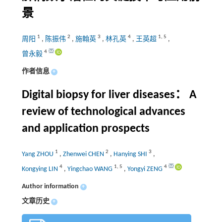
景
1
2
3
4
1
,
5
周阳
,
陈振伟
,
施翰英
,
林孔英
,
王英超
,
4
曾永毅
作者信息
+
Digital biopsy for liver diseases： A
review of technological advances
and application prospects
1
2
3
Yang ZHOU
,
Zhenwei CHEN
,
Hanying SHI
,
4
1
,
5
4
Kongying LIN
,
Yingchao WANG
,
Yongyi ZENG
Author information
+
文章历史
+