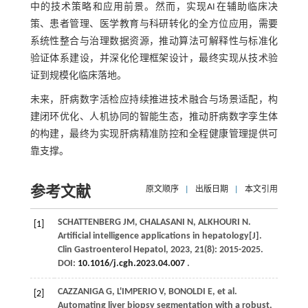
中的技术策略和应用前景。然而，实现AI在辅助临床决
策、患者管理、医学教育与科研转化的全方位应用，需要
系统性整合与治理数据资源，推动算法可解释性与标准化
验证体系建设，并深化伦理框架设计，最终实现从技术验
证到规模化临床落地。
未来，肝病数字活检应持续推进技术融合与场景适配，构
建闭环优化、人机协同的智能生态，推动肝病数字孪生体
的构建，最终为实现肝病精准防控和全程健康管理提供可
靠支撑。
参考文献
原文顺序
|
出版日期
|
本文引用
SCHATTENBERG
JM
,
CHALASANI
N
,
ALKHOURI
N
.
[1]
Artificial intelligence applications in hepatology[J].
Clin Gastroenterol Hepatol
,
2023
,
21
(8): 2015-2025.
DOI:
10.1016/j.cgh.2023.04.007
.
CAZZANIGA
G
,
L'IMPERIO
V
,
BONOLDI
E
,
et al
.
[2]
Automating liver biopsy segmentation with a robust,