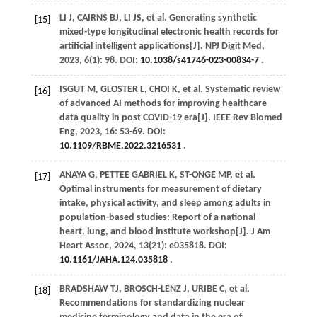
LI
J
,
CAIRNS
BJ
,
LI
JS
,
et al
. Generating synthetic
[15]
mixed-type longitudinal electronic health records for
artificial intelligent applications[J].
NPJ Digit Med
,
2023
,
6
(1): 98. DOI:
10.1038/s41746-023-00834-7
.
ISGUT
M
,
GLOSTER
L
,
CHOI
K
,
et al
. Systematic review
[16]
of advanced AI methods for improving healthcare
data quality in post COVID-19 era[J].
IEEE Rev Biomed
Eng
,
2023
,
16
: 53-69. DOI:
10.1109/RBME.2022.3216531
.
ANAYA
G
,
PETTEE GABRIEL
K
,
ST-ONGE
MP
,
et al
.
[17]
Optimal instruments for measurement of dietary
intake, physical activity, and sleep among adults in
population-based studies: Report of a national
heart, lung, and blood institute workshop[J].
J Am
Heart Assoc
,
2024
,
13
(21): e035818. DOI:
10.1161/JAHA.124.035818
.
BRADSHAW
TJ
,
BROSCH-LENZ
J
,
URIBE
C
,
et al
.
[18]
Recommendations for standardizing nuclear