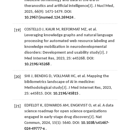
medicine terminology and data in the era of
theranostics and artificial intelligence[J].
J Nucl Med
,
2025
,
66
(9): 1471-1479. DOI:
10.2967/jnumed.124.269424
.
COSTELLO
J
,
KAUR
M
,
REFORMAT
MZ
,
et al
.
[19]
Leveraging knowledge graphs and natural language
processing for automated web resource labeling and
knowledge mobilization in neurodevelopmental
disorders: Development and usability study[J].
J
Med Internet Res
,
2023
,
25
: e45268. DOI:
10.2196/45268
.
SHI
J
,
BENDIG
D
,
VOLLMAR
HC
,
et al
. Mapping the
[20]
bibliometrics landscape of AI in medicine:
Methodological study[J].
J Med Internet Res
,
2023
,
25
: e45815. DOI:
10.2196/45815
.
EDFELDT
K
,
EDWARDS
AM
,
ENGKVIST
O
,
et al
. A data
[21]
science roadmap for open science organizations
engaged in early-stage drug discovery[J].
Nat
Commun
,
2024
,
15
(1): 5640. DOI:
10.1038/s41467-
024-49777-x
.