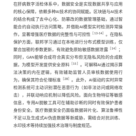
在肝病数字活检体系中，数据安全是实现数据共享与应用
的核心保障，依赖多种AI技术的协同赋能。区块链与AI技术
的结合构成了去中心化、防篡改的数据管理基础，通过智
能合约自动执行访问策略，并借助AI模型实时检测异常操
［
13
-
14
］
作，显著增强医疗数据的完整性与可控性
。在隐私
保护方面，联邦学习通过在本地进行分布式模型训练，仅
［
14
］
聚合加密的参数更新，有效避免原始敏感数据泄露
；
同时，GAN能够合成符合真实分布但无隐私风险的合成数
［
15
］
据，为模型开发提供安全原料
。可解释AI通过揭示算
法决策的内在逻辑，有效辅助监管人员审核数据使用行
［
28
］
为，确保其符合伦理标准
。此外，AI驱动的实时异常
检测系统可主动识别潜在恶意行为（如非法访问或网络攻
击），并联动响应机制以降低风险。面向生物特征等敏感
信息，专用AI脱敏工具可在辅助诊断的同时有效保护患者
身份安全。医疗数据安全仍面临数据碎片化、算法鲁棒性
不足以及生成式AI伪造数据等新威胁，需结合对抗训练、
水印技术等持续加强技术治理与制度规范。