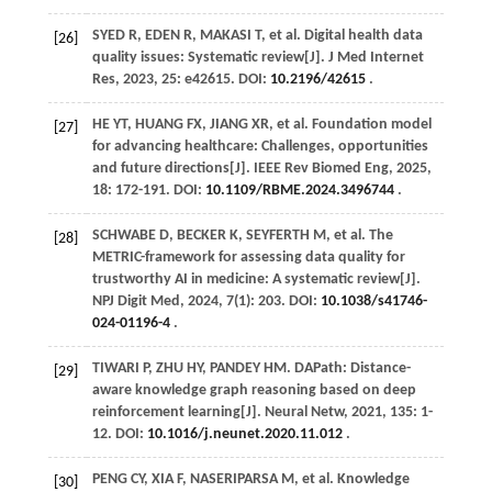
SYED
R
,
EDEN
R
,
MAKASI
T
,
et al
. Digital health data
[26]
quality issues: Systematic review[J].
J Med Internet
Res
,
2023
,
25
: e42615. DOI:
10.2196/42615
.
HE
YT
,
HUANG
FX
,
JIANG
XR
,
et al
. Foundation model
[27]
for advancing healthcare: Challenges, opportunities
and future directions[J].
IEEE Rev Biomed Eng
,
2025
,
18
: 172-191. DOI:
10.1109/RBME.2024.3496744
.
SCHWABE
D
,
BECKER
K
,
SEYFERTH
M
,
et al
. The
[28]
METRIC-framework for assessing data quality for
trustworthy AI in medicine: A systematic review[J].
NPJ Digit Med
,
2024
,
7
(1): 203. DOI:
10.1038/s41746-
024-01196-4
.
TIWARI
P
,
ZHU
HY
,
PANDEY
HM
. DAPath: Distance-
[29]
aware knowledge graph reasoning based on deep
reinforcement learning[J].
Neural Netw
,
2021
,
135
: 1-
12. DOI:
10.1016/j.neunet.2020.11.012
.
PENG
CY
,
XIA
F
,
NASERIPARSA
M
,
et al
. Knowledge
[30]