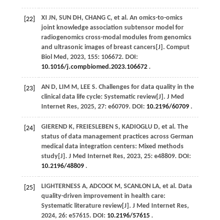
XI
JN
,
SUN
DH
,
CHANG
C
,
et al
. An omics-to-omics
[22]
joint knowledge association subtensor model for
radiogenomics cross-modal modules from genomics
and ultrasonic images of breast cancers[J].
Comput
Biol Med
,
2023
,
155
: 106672. DOI:
10.1016/j.compbiomed.2023.106672
.
AN
D
, LIM M,
LEE
S
. Challenges for data quality in the
[23]
clinical data life cycle: Systematic review[J].
J Med
Internet Res
,
2025
,
27
: e60709. DOI:
10.2196/60709
.
GIEREND
K
,
FREIESLEBEN
S
,
KADIOGLU
D
,
et al
. The
[24]
status of data management practices across German
medical data integration centers: Mixed methods
study[J].
J Med Internet Res
,
2023
,
25
: e48809. DOI:
10.2196/48809
.
LIGHTERNESS
A
,
ADCOCK
M
,
SCANLON
LA
,
et al
. Data
[25]
quality-driven improvement in health care:
Systematic literature review[J].
J Med Internet Res
,
2024
,
26
: e57615. DOI:
10.2196/57615
.