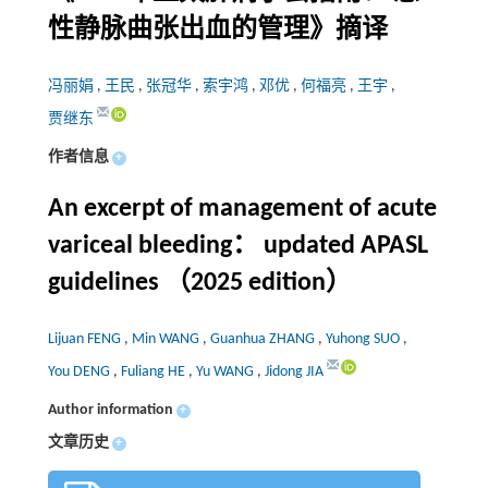
性静脉曲张出血的管理》摘译
冯丽娟
,
王民
,
张冠华
,
索宇鸿
,
邓优
,
何福亮
,
王宇
,
贾继东
作者信息
+
An excerpt of management of acute
variceal bleeding： updated APASL
guidelines （2025 edition）
Lijuan FENG
,
Min WANG
,
Guanhua ZHANG
,
Yuhong SUO
,
You DENG
,
Fuliang HE
,
Yu WANG
,
Jidong JIA
Author information
+
文章历史
+