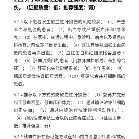
6.2.2 对于AVB高危患者，应预判并预防缺血性肝损
伤。（证据质量：低；推荐强度：弱）
6.2.3 以下患者发生缺血性肝损伤的风险较高：（1）严重
呕血和黑便的患者；（2）出血导致严重低血压和/或休
克；（3）在家中、转运过程中、急诊科、病房以及紧急内
镜检查之前或期间反复出血；（4）既往有静脉曲张出血病
史的患者再次出血；（5）血红蛋白和红细胞比容显著下
降；（6）肝血流受阻的患者（门静脉血栓形成、布加综合
征）；（7）肝硬化失代偿期患者；（8）老年患者；（9）
糖尿病或慢性肾脏病患者；（10）肝硬化合并肝细胞癌的
患者。
6.2.4 推荐以下方式预防缺血性肝损伤：（1）复苏并充分
纠正低血容量、低血压和休克；（2）通过输注浓缩红细胞
纠正失血；（3）通过内镜治疗快速控制活动性出血；
（4）预防性使用抗生素以防止脓毒症发生。（证据质量：
低；推荐强度：弱）
6.2.5 缺血性肝损伤可能导致在24 h内血清总胆红素和/或转