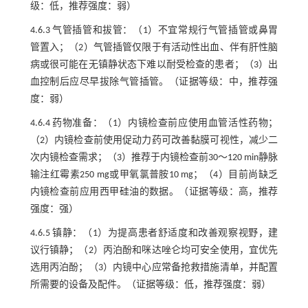
级：低，推荐强度：弱）
4.6.3 气管插管和拔管：（1）不宜常规行气管插管或鼻胃
管置入；（2）气管插管仅限于有活动性出血、伴有肝性脑
病或很可能在无镇静状态下难以耐受检查的患者；（3）出
血控制后应尽早拔除气管插管。（证据等级：中，推荐强
度：弱）
4.6.4 药物准备：（1）内镜检查前应使用血管活性药物；
（2）内镜检查前使用促动力药可改善黏膜可视性，减少二
次内镜检查需求；（3）推荐于内镜检查前30～120 min静脉
输注红霉素250 mg或甲氧氯普胺10 mg；（4）目前尚缺乏
内镜检查前应用西甲硅油的数据。（证据等级：高，推荐
强度：强）
4.6.5 镇静：（1）为提高患者舒适度和改善观察视野，建
议行镇静；（2）丙泊酚和咪达唑仑均可安全使用，宜优先
选用丙泊酚；（3）内镜中心应常备抢救措施清单，并配置
所需要的设备及配件。（证据等级：低，推荐强度：弱）