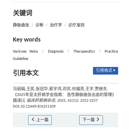
关键词
静脉曲张
/
诊断
/
治疗学
/
诊疗准则
Key words
Varicose Veins
/
Diagnosis
/
Therapeutics
/
Practice
Guideline
引用格式 ▾
引用本文
冯丽娟,王民,张冠华,索宇鸿,邓优,何福亮,王宇,贾继东.
《2025年亚太肝病学会指南： 急性静脉曲张出血的管理》
摘译[J].
临床肝胆病杂志
, 2025, 41(11): 2252-2257
DOI:10.12449/JCH251109
上一篇
下一篇