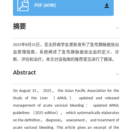
PDF (609K)
摘要
2025年8月31日，亚太肝病学会更新发布了急性静脉曲张出
血管理指南，系统阐述了急性静脉曲张出血的定义、诊
断、评估和治疗。本文对该指南的推荐意见进行了摘译。
Abstract
On August 31， 2025， the Asian Pacific Association for the
Study of the Liver （APASL） updated and released
management of acute variceal bleeding： updated APASL
guidelines （2025 edition）， which systematically elaborates
on the definition， diagnosis， assessment， and treatment of
acute variceal bleeding. This article gives an excerpt of the