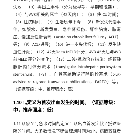
失败；（3）再出血事件（分为极早期、早期和晚期）；
（4）与AVB相关的死亡（42天内）；（5）住ICU时间；
（6）住院时间；（7）生活质量下降；（8）新发失代偿事
件，如腹水、新发黄疸、急性肾损伤、肝性脑病、脓毒
症、慢加急性肝衰竭（acute-on-chronic liver failure，ACLF）
等；（9）ACLF进展；（10）进一步失代偿；（11）发生缺
血性肝炎；（12）42天Delta-MELD评分：AVB 42天后与AVB
前MELD评分的变化；（13）二线/挽救治疗措施：经颈静
脉肝内门体分流术（transjugular intrahepatic portosystem
stent-shunt，TIPS）、血管塞辅助逆行静脉栓塞术（plug-
assisted retrograde transvenous obliteration，PARTO）等。
（证据等级：中，推荐强度：高）
1.10 T₀定义为首次出血发生的时间。（证据等级：
中，推荐强度：低）
1.11 从家至门急诊时间的定义：从出血首发症状至抵达医
院的时间。大多数情况下建议理想时间为2 h，病情较轻者