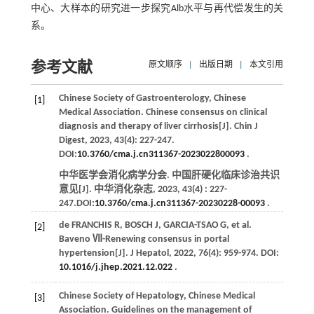
中心、大样本的研究进一步探究Alb水平与再代偿发生的关
系。
参考文献
原文顺序
|
出版日期
|
本文引用
Chinese Society of Gastroenterology, Chinese
[1]
Medical Association. Chinese consensus on clinical
diagnosis and therapy of liver cirrhosis[J].
Chin J
Digest
,
2023
,
43
(4): 227-247.
DOI:
10.3760/cma.j.cn311367-2023022800093
.
中华医学会消化病学分会. 中国肝硬化临床诊治共识
意见[J].
中华消化杂志
,
2023
,
43
(4) : 227-
247.DOI:
10.3760/cma.j.cn311367-20230228-00093
.
de FRANCHIS
R
,
BOSCH
J
,
GARCIA-TSAO
G
,
et al
.
[2]
Baveno Ⅶ-Renewing consensus in portal
hypertension[J].
J Hepatol
,
2022
,
76
(4): 959-974. DOI:
10.1016/j.jhep.2021.12.022
.
Chinese Society of Hepatology, Chinese Medical
[3]
Association. Guidelines on the management of