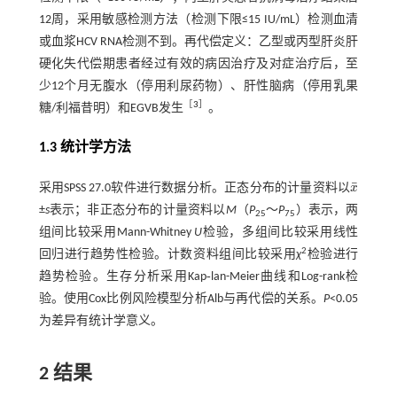
12周，采用敏感检测方法（检测下限≤15 IU/mL）检测血清
或血浆HCV RNA检测不到。再代偿定义：乙型或丙型肝炎肝
硬化失代偿期患者经过有效的病因治疗及对症治疗后，至
少12个月无腹水（停用利尿药物）、肝性脑病（停用乳果
［
3
］
糖/利福昔明）和EGVB发生
。
1.3 统计学方法
¯
采用SPSS 27.0软件进行数据分析。正态分布的计量资料以
x
x
¯
±
s
表示；非正态分布的计量资料以
M
（
P
～
P
）表示，两
25
75
组间比较采用Mann-Whitney
U
检验，多组间比较采用线性
2
回归进行趋势性检验。计数资料组间比较采用
χ
检验进行
趋势检验。生存分析采用Kap‑lan-Meier曲线和Log-rank检
验。使用Cox比例风险模型分析Alb与再代偿的关系。
P
<0.05
为差异有统计学意义。
2 结果