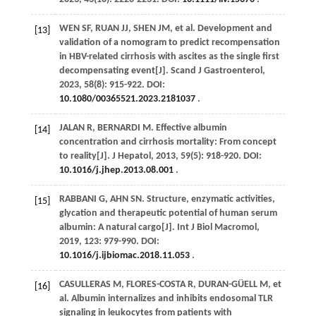
WEN
SF
,
RUAN
JJ
,
SHEN
JM
,
et al
. Development and
[13]
validation of a nomogram to predict recompensation
in HBV-related cirrhosis with ascites as the single first
decompensating event[J].
Scand J Gastroenterol
,
2023
,
58
(8): 915-922. DOI:
10.1080/00365521.2023.2181037
.
JALAN
R
,
BERNARDI
M
. Effective albumin
[14]
concentration and cirrhosis mortality: From concept
to reality[J].
J Hepatol
,
2013
,
59
(5): 918-920. DOI:
10.1016/j.jhep.2013.08.001
.
RABBANI
G
, AHN SN. Structure, enzymatic activities,
[15]
glycation and therapeutic potential of human serum
albumin: A natural cargo[J].
Int J Biol Macromol
,
2019
,
123
: 979-990. DOI:
10.1016/j.ijbiomac.2018.11.053
.
CASULLERAS
M
,
FLORES-COSTA
R
,
DURAN-GÜELL
M
,
et
[16]
al
. Albumin internalizes and inhibits endosomal TLR
signaling in leukocytes from patients with