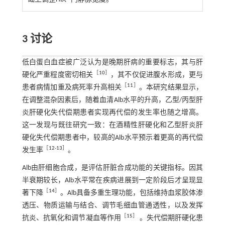
3 讨论
低白蛋白血症被广泛认为是晚期肝病的重要标志，其与肝
［
10
］
硬化严重程度密切相关
，其不仅促进腹水形成，更与
［
11
］
患者病情加重及病死率升高相关
。本研究结果显示，
在调整混杂因素后，随着血清Alb水平的升高，乙型/丙型肝
炎肝硬化失代偿期患者实现再代偿的发生率也随之增高。
这一发现与既往研究一致：在酒精性肝硬化和乙型肝炎肝
硬化失代偿期患者中，较高的Alb水平预示着更高的再代偿
［
12
-
13
］
发生率
。
Alb由肝细胞合成，是评估肝脏合成功能的关键指标。因其
半衰期较长，Alb水平常在疾病进展到一定阶段后才呈现显
［
14
］
著下降
。Alb具备多重生理功能，包括维持血浆胶体渗
透压、物质运输与结合、调节毛细血管通透性，以及发挥
［
15
］
抗炎、抗氧化和调节凝血等作用
。失代偿期肝硬化患