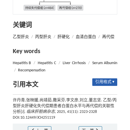
关键词
乙型肝炎
/
丙型肝炎
/
肝硬化
/
血清白蛋白
/
再代偿
Key words
Hepatitis B
/
Hepatitis C
/
Liver Cirrhosis
/
Serum Albumin
/
Recompensation
引用格式 ▾
引用本文
许丹青,张映媛,尚靖茹,撒采芬,李文彦,刘立,董志坚. 乙型/丙
型肝炎肝硬化失代偿期患者白蛋白水平与再代偿的关联性
分析[J].
临床肝胆病杂志
, 2025, 41(11): 2323-2328
DOI:10.12449/JCH251119