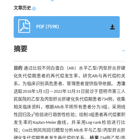
文章历史
+
PDF (759K)
摘要
目的
通过比较不同白蛋白（Alb）水平乙型/丙型肝炎肝硬
化失代偿期患者的再代偿发生率，研究Alb与再代偿的关
系，为临床识别高危患者、管理患者提供指导依据。
方法
选取2016年1月1日—2022年12月31日就诊于昆明市第三人
民医院的乙型及丙型肝炎肝硬化失代偿期患者734例，收集
相关临床资料，根据Alb水平将所有患者分为3组，采用线
2
性回归及
χ
检验进行趋势性检验；绘制3组患者再代偿累积
发生率的Kaplan-Meier曲线，并采用Log-rank检验进行比
较；Cox比例风险回归模型分析Alb水平与乙型/丙型肝炎肝
硬化失代偿期患者发生再代偿的关系。
结果
734例乙型/丙