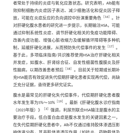
者常处于持续的炎症与氧化应激状态。研究表明，Alb能有
效抑制细胞内炎症因子表达、减少细胞活化和促炎因子释
［
16
］
放，可能在炎症反应的负向调控中扮演重要角色
。针
对肝硬化腹水患者的研究进一步提示，长期输注HSA，可能
通过抑制系统性炎症、调节肝硬化相关的免疫功能障碍、
改善内皮功能、增强心脏收缩力及缓解循环障碍等多种机
［
17
］
制，延缓肝硬化进展，从而预防失代偿事件的发生
。
基于此，多项临床指南/共识推荐使用HSA治疗肝硬化相关
并发症，如腹水、肝肾综合征、自发性细菌性腹膜炎及肝
［
18
］
性脑病，以期改善患者预后
。目前关于短期或长期补
充HSA能否有效促进失代偿期肝硬化患者实现再代偿，尚缺
乏充分证据，亟待更多研究证实。
腹水是最常见的肝硬化失代偿事件，代偿期肝硬化患者腹
［
19
］
水年发生率为5%～10%
。最新《肝硬化腹水诊疗指南
［
3
］
（2023年版）》
强调，利尿剂联合HSA输注是腹水的主
要治疗手段。低白蛋白血症是腹水发生的关键因素之一，
在失代偿期肝硬化患者中，Alb不仅通过维持胶体渗透压影
响体液分布，其非胶体渗透压作用（如抗炎、药物载体及