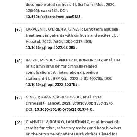
decompensated cirrhosis[J].
Sci Transl Med
,
2020
,
12
(566): eaax5135. DOI:
10.1126/scitranslmed.aax5135
.
CARACENI
P
,
O’BRIEN
A
,
GINES
P
. Long-term albumin
[17]
treatment in patients with cirrhosis and ascites[J].
J
Hepatol
,
2022
,
76
(6): 1306-1317. DOI:
10.1016/j.jhep.2022.03.005
.
BAI
ZH
,
MÉNDEZ-SÁNCHEZ
N
,
ROMEIRO
FG
,
et al
. Use
[18]
of albumin infusion for cirrhosis-related
complications: An international position
statement[J].
JHEP Rep
,
2023
,
5
(8): 100785. DOI:
10.1016/j.jhepr.2023.100785
.
GINÈS
P
,
KRAG
A
,
ABRALDES
JG
,
et al
. Liver
[19]
cirrhosis[J].
Lancet
,
2021
,
398
(10308): 1359-1376.
DOI:
10.1016/S0140-6736(21)01374-X
.
GIANNELLI
V
,
ROUX
O
,
LAOUÉNAN
C
,
et al
. Impact of
[20]
cardiac function, refractory ascites and beta blockers
on the outcome of patients with cirrhosis listed for