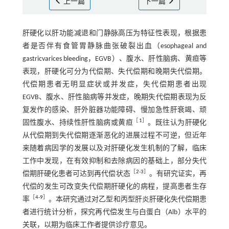
上一篇
下一篇
肝硬化以肝功能减退和门静脉高压为特征性表现，根据患
者是否伴有食管胃静脉曲张破裂出血（esophageal and
gastricvarices bleeding，EGVB）、腹水、肝性脑病、黄疸等
表现，肝硬化可分为代偿期、失代偿期和晚期失代偿期。
代偿期患者无明显症状或并发症，失代偿期患者出现
EGVB、腹水、肝性脑病等并发症，晚期失代偿期表现为反
复发作的感染、肝外脏器功能障碍、慢加急性肝衰竭、顽
［
1
］
固性腹水、持续性肝性脑病或黄疸
。既往认为肝硬化
从代偿期到失代偿期逐渐恶化的进展过程不可逆，但近年
来随着病因学的发展以及对肝硬化发生机制的了解，临床
工作中发现，在有效抑制和去除病因的基础上，部分失代
［
2
-
3
］
偿期肝硬化患者可达到再代偿状态
。有研究证实，再
代偿的发生可改变失代偿期肝硬化的病程，提高患者生存
［
4
-
9
］
率
。本研究通过对乙型和丙型肝炎肝硬化失代偿期患
者进行统计分析，探究再代偿发生与白蛋白（Alb）水平的
关联，以期为临床工作者提供诊疗意见。