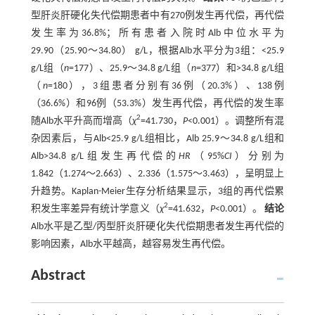
型肝炎肝硬化失代偿期患者中有270例发生再代偿，再代偿
发生率为36.8%；所有患者入院时Alb中位水平为
29.90（25.90～34.80） g/L，根据Alb水平分为3组：<25.9
g/L组（
n
=177）、25.9～34.8 g/L组（
n
=377）和>34.8 g/L组
（
n
=180），3组患者分别有36例（20.3%）、138例
（36.6%）和96例（53.3%）发生再代偿，再代偿的发生率
2
随Alb水平升高而增高（
χ
=41.730，
P
<0.001）。调整所有混
杂因素后，与Alb<25.9 g/L组相比，Alb 25.9～34.8 g/L组和
Alb>34.8 g/L组发生再代偿的
HR
（95%
CI
）分别为
1.842（1.274～2.663）、2.336（1.575～3.463），呈明显上
升趋势。Kaplan-Meier生存分析结果显示，3组的再代偿累
2
积发生率差异有统计学意义（
χ
=41.632，
P
<0.001）。
结论
Alb水平是乙型/丙型肝炎肝硬化失代偿期患者发生再代偿的
影响因素，Alb水平越高，越容易发生再代偿。
Abstract