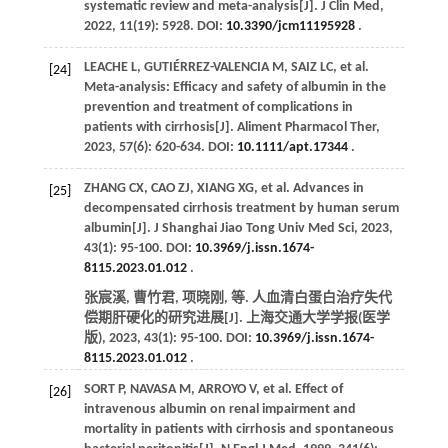
systematic review and meta-analysis[J].
J Clin Med
,
2022
,
11
(19): 5928. DOI:
10.3390/jcm11195928
.
LEACHE
L
,
GUTIÉRREZ-VALENCIA
M
,
SAIZ
LC
,
et al
.
[24]
Meta-analysis: Efficacy and safety of albumin in the
prevention and treatment of complications in
patients with cirrhosis[J].
Aliment Pharmacol Ther
,
2023
,
57
(6): 620-634. DOI:
10.1111/apt.17344
.
ZHANG
CX
,
CAO
ZJ
,
XIANG
XG
,
et al
. Advances in
[25]
decompensated cirrhosis treatment by human serum
albumin[J].
J Shanghai Jiao Tong Univ Med Sci
,
2023
,
43
(1): 95-100. DOI:
10.3969/j.issn.1674-
8115.2023.01.012
.
张宸溪, 曹竹君, 项晓刚,
等
. 人血清白蛋白治疗失代
偿期肝硬化的研究进展[J].
上海交通大学学报(医学
版)
,
2023
,
43
(1): 95-100. DOI:
10.3969/j.issn.1674-
8115.2023.01.012
.
SORT
P
,
NAVASA
M
,
ARROYO
V
,
et al
. Effect of
[26]
intravenous albumin on renal impairment and
mortality in patients with cirrhosis and spontaneous