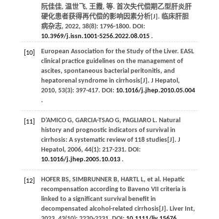
阮佳佳, 温世飞, 王霞,
等
. 首次失代偿期乙型肝炎肝
硬化患者获得再代偿的影响因素分析[J].
临床肝胆
病杂志
,
2022
,
38
(8): 1796-1800. DOI:
10.3969/j.issn.1001-5256.2022.08.015
.
European Association for the Study of the Liver. EASL
[10]
clinical practice guidelines on the management of
ascites, spontaneous bacterial peritonitis, and
hepatorenal syndrome in cirrhosis[J].
J Hepatol
,
2010
,
53
(3): 397-417. DOI:
10.1016/j.jhep.2010.05.004
.
D’AMICO
G
,
GARCIA-TSAO
G
,
PAGLIARO
L
. Natural
[11]
history and prognostic indicators of survival in
cirrhosis: A systematic review of 118 studies[J].
J
Hepatol
,
2006
,
44
(1): 217-231. DOI:
10.1016/j.jhep.2005.10.013
.
HOFER
BS
,
SIMBRUNNER
B
,
HARTL
L
,
et al
. Hepatic
[12]
recompensation according to Baveno VII criteria is
linked to a significant survival benefit in
decompensated alcohol-related cirrhosis[J].
Liver Int
,
2023
,
43
(10): 2220-2231. DOI:
10.1111/liv.15676
.