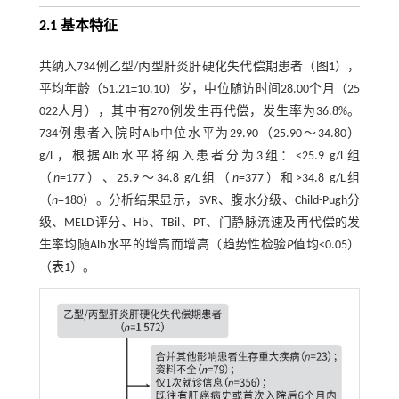
2.1 基本特征
共纳入734例乙型/丙型肝炎肝硬化失代偿期患者（
图1
），
平均年龄（51.21±10.10）岁，中位随访时间28.00个月（25
022人月），其中有270例发生再代偿，发生率为36.8%。
734例患者入院时Alb中位水平为29.90（25.90～34.80）
g/L，根据Alb水平将纳入患者分为3组：<25.9 g/L组
（
n
=177）、25.9～34.8 g/L组（
n
=377）和>34.8 g/L组
（
n
=180）。分析结果显示，SVR、腹水分级、Child-Pugh分
级、MELD评分、Hb、TBil、PT、门静脉流速及再代偿的发
生率均随Alb水平的增高而增高（趋势性检验
P
值均<0.05）
（
表1
）。