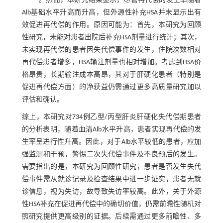
。然而，本研究结果显示，尽管再代偿的发生率随着
Alb基础水平升高而升高，但外源性补充HSA并未显示出有
效促进再代偿的作用。原因可能为：首先，本研究为回顾
性研究，未能对患者出院后补充HSA剂量进行统计；其次，
未实现再代偿的患者因失代偿事件的发生，住院次数相对
再代偿患者增多，HSA输注剂量也相对增加。考虑到HSA价
格昂贵，长期输注成本高昂，其对于肝硬化患者（特别是
促进再代偿方面）的净获益仍需通过更多高质量研究加以
评估和确认。
综上，本研究对734例乙型/丙型肝炎肝硬化失代偿期患者
的分析表明，随着血清Alb水平升高，患者实现再代偿的发
生率呈进行性升高。因此，对于Alb水平较低的患者，应加
强监测和干预，警惕二次失代偿事件及不良预后的发生。
需要指出的是，本研究为回顾性研究，患者是否发生失代
偿事件需从就诊记录及检查结果中进一步证实，患者无就
诊信息，视为失访，故导致失访率较高。此外，关于外源
性HSA补充在促进再代偿中的确切价值，仍需前瞻性随机对
照研究提供更高级别的证据。后续需通过更多前瞻性、多