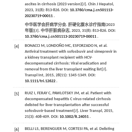
ascites in cirrhosis (2023 version)[J].
Chin J Hepatol
,
2023
,
31
(8): 813-826. DOI:
10.3760/cma.j.cn501113-
20230719-00011
.
中华医学会肝病学分会. 肝硬化腹水诊疗指南(2023
年版)[J].
中华肝脏病杂志
,
2023
,
31
(8): 813-826. DOI:
10.3760/cma.j.cn501113-20230719-00011
.
BONACCI
M
,
LONDOÑO
MC
,
ESFORZADO
N
,
et al
.
[4]
Antiviral treatment with sofosbuvir and simeprevir in
a kidney transplant recipient with HCV-
decompensated cirrhosis: Viral eradication and
removal from the liver transplant waiting list[J].
Transpl Int
,
2015
,
28
(11): 1345-1349. DOI:
10.1111/tri.12622
.
RUIZ
I
,
FERAY
C
,
PAWLOTSKY
JM
,
et al
. Patient with
[5]
decompensated hepatitis C virus-related cirrhosis
delisted for liver transplantation after successful
sofosbuvir-based treatment[J].
Liver Transpl
,
2015
,
21
(3): 408-409. DOI:
10.1002/lt.24051
.
BELLI
LS
,
BERENGUER
M
,
CORTESI
PA
,
et al
. Delisting
[6]