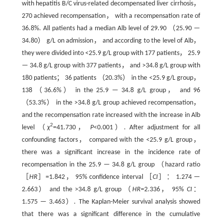
with hepatitis B/C virus-related decompensated liver cirrhosis，
270 achieved recompensation， with a recompensation rate of
36.8%. All patients had a median Alb level of 29.90 （25.90 —
34.80） g/L on admission， and according to the level of Alb，
they were divided into <25.9 g/L group with 177 patients， 25.9
— 34.8 g/L group with 377 patients， and >34.8 g/L group with
180 patients； 36 patients （20.3%） in the <25.9 g/L group，
138 （36.6%） in the 25.9 — 34.8 g/L group， and 96
（53.3%） in the >34.8 g/L group achieved recompensation，
and the recompensation rate increased with the increase in Alb
2
level （
χ
=41.730，
P
<0.001）. After adjustment for all
confounding factors， compared with the <25.9 g/L group，
there was a significant increase in the incidence rate of
recompensation in the 25.9 — 34.8 g/L group （hazard ratio
［
HR
］=1.842， 95% confidence interval ［
CI
］： 1.274 —
2.663） and the >34.8 g/L group （
HR
=2.336， 95%
CI
：
1.575 — 3.463）. The Kaplan-Meier survival analysis showed
that there was a significant difference in the cumulative