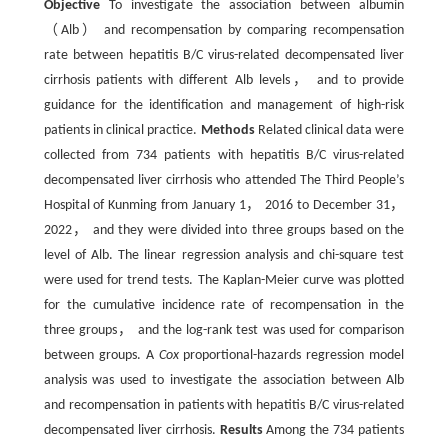
Objective
To investigate the association between albumin
（Alb） and recompensation by comparing recompensation
rate between hepatitis B/C virus-related decompensated liver
cirrhosis patients with different Alb levels， and to provide
guidance for the identification and management of high-risk
patients in clinical practice.
Methods
Related clinical data were
collected from 734 patients with hepatitis B/C virus-related
decompensated liver cirrhosis who attended The Third People’s
Hospital of Kunming from January 1， 2016 to December 31，
2022， and they were divided into three groups based on the
level of Alb. The linear regression analysis and chi-square test
were used for trend tests. The Kaplan-Meier curve was plotted
for the cumulative incidence rate of recompensation in the
three groups， and the log-rank test was used for comparison
between groups. A
Cox
proportional-hazards regression model
analysis was used to investigate the association between Alb
and recompensation in patients with hepatitis B/C virus-related
decompensated liver cirrhosis.
Results
Among the 734 patients