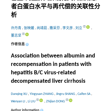
者白蛋白水平与再代偿的关联性分
析
许丹青
,
张映媛
,
尚靖茹
,
撒采芬
,
李文彦
,
刘立
,
董志坚
作者信息
+
Association between albumin and
recompensation in patients with
hepatitis B/C virus-related
decompensated liver cirrhosis
Danqing XU
,
Yingyuan ZHANG
,
Jingru SHANG
,
Caifen SA
,
Wenyan LI
,
Li LIU
,
Zhijian DONG
Author information
+