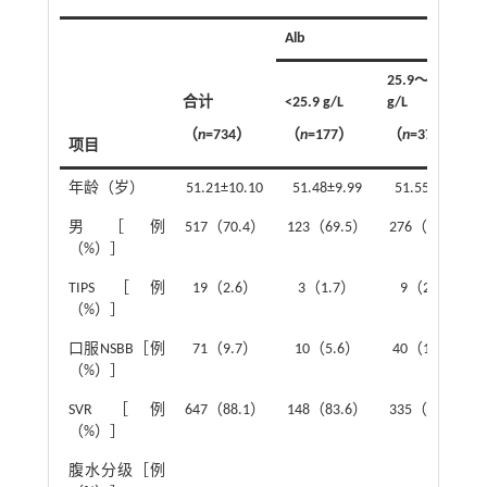
Alb
25.9～34.8
合计
<25.9 g/L
g/L
（
n
=734）
（
n
=177）
（
n
=377）
项目
年龄（岁）
51.21±10.10
51.48±9.99
51.55±9.68
男［例
517（70.4）
123（69.5）
276（73.2）
（%）］
TIPS［例
19（2.6）
3（1.7）
9（2.4）
（%）］
口服NSBB［例
71（9.7）
10（5.6）
40（10.6）
（%）］
SVR［例
647（88.1）
148（83.6）
335（88.9）
（%）］
腹水分级［例