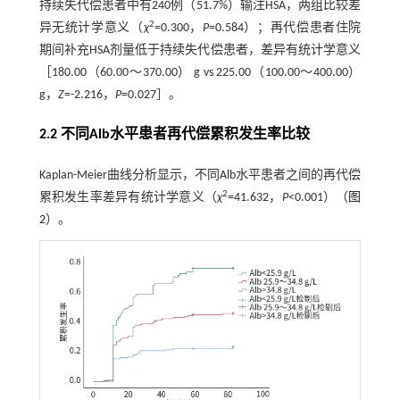
持续失代偿患者中有240例（51.7%）输注HSA，两组比较差
2
异无统计学意义（
χ
=0.300，
P
=0.584）；再代偿患者住院
期间补充HSA剂量低于持续失代偿患者，差异有统计学意义
［180.00（60.00～370.00） g vs 225.00（100.00～400.00）
g，
Z
=-2.216，
P
=0.027］。
2.2 不同Alb水平患者再代偿累积发生率比较
Kaplan-Meier曲线分析显示，不同Alb水平患者之间的再代偿
2
累积发生率差异有统计学意义（
χ
=41.632，
P
<0.001）（
图
2
）。