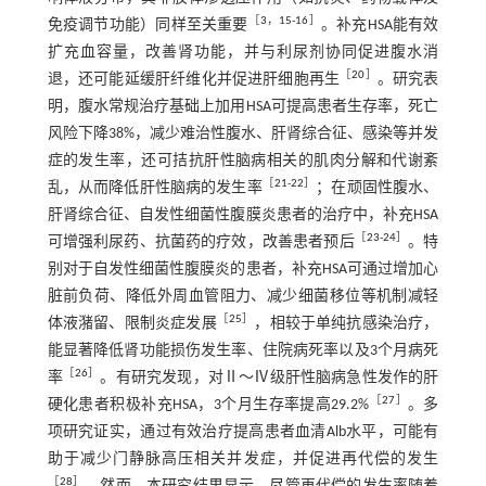
［
3
，
15
-
16
］
免疫调节功能）同样至关重要
。补充HSA能有效
扩充血容量，改善肾功能，并与利尿剂协同促进腹水消
［
20
］
退，还可能延缓肝纤维化并促进肝细胞再生
。研究表
明，腹水常规治疗基础上加用HSA可提高患者生存率，死亡
风险下降38%，减少难治性腹水、肝肾综合征、感染等并发
症的发生率，还可拮抗肝性脑病相关的肌肉分解和代谢紊
［
21
-
22
］
乱，从而降低肝性脑病的发生率
；在顽固性腹水、
肝肾综合征、自发性细菌性腹膜炎患者的治疗中，补充HSA
［
23
-
24
］
可增强利尿药、抗菌药的疗效，改善患者预后
。特
别对于自发性细菌性腹膜炎的患者，补充HSA可通过增加心
脏前负荷、降低外周血管阻力、减少细菌移位等机制减轻
［
25
］
体液潴留、限制炎症发展
，相较于单纯抗感染治疗，
能显著降低肾功能损伤发生率、住院病死率以及3个月病死
［
26
］
率
。有研究发现，对Ⅱ～Ⅳ级肝性脑病急性发作的肝
［
27
］
硬化患者积极补充HSA，3个月生存率提高29.2%
。多
项研究证实，通过有效治疗提高患者血清Alb水平，可能有
助于减少门静脉高压相关并发症，并促进再代偿的发生
［
28
］