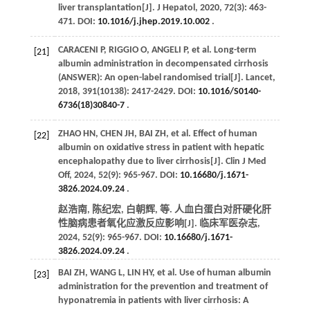
liver transplantation[J].
J Hepatol
,
2020
,
72
(3): 463-
471. DOI:
10.1016/j.jhep.2019.10.002
.
CARACENI
P
,
RIGGIO
O
,
ANGELI
P
,
et al
. Long-term
[21]
albumin administration in decompensated cirrhosis
(ANSWER): An open-label randomised trial[J].
Lancet
,
2018
,
391
(10138): 2417-2429. DOI:
10.1016/S0140-
6736(18)30840-7
.
ZHAO
HN
,
CHEN
JH
,
BAI
ZH
,
et al
. Effect of human
[22]
albumin on oxidative stress in patient with hepatic
encephalopathy due to liver cirrhosis[J].
Clin J Med
Off
,
2024
,
52
(9): 965-967. DOI:
10.16680/j.1671-
3826.2024.09.24
.
赵浩南, 陈纪宏, 白朝辉,
等
. 人血白蛋白对肝硬化肝
性脑病患者氧化应激反应影响[J].
临床军医杂志
,
2024
,
52
(9): 965-967. DOI:
10.16680/j.1671-
3826.2024.09.24
.
BAI
ZH
,
WANG
L
,
LIN
HY
,
et al
. Use of human albumin
[23]
administration for the prevention and treatment of
hyponatremia in patients with liver cirrhosis: A