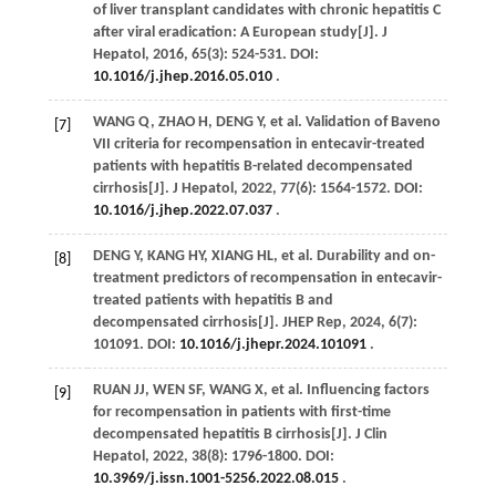
of liver transplant candidates with chronic hepatitis C
after viral eradication: A European study[J].
J
Hepatol
,
2016
,
65
(3): 524-531. DOI:
10.1016/j.jhep.2016.05.010
.
WANG
Q
,
ZHAO
H
,
DENG
Y
,
et al
. Validation of Baveno
[7]
VII criteria for recompensation in entecavir-treated
patients with hepatitis B-related decompensated
cirrhosis[J].
J Hepatol
,
2022
,
77
(6): 1564-1572. DOI:
10.1016/j.jhep.2022.07.037
.
DENG
Y
,
KANG
HY
,
XIANG
HL
,
et al
. Durability and on-
[8]
treatment predictors of recompensation in entecavir-
treated patients with hepatitis B and
decompensated cirrhosis[J].
JHEP Rep
,
2024
,
6
(7):
101091. DOI:
10.1016/j.jhepr.2024.101091
.
RUAN
JJ
,
WEN
SF
,
WANG
X
,
et al
. Influencing factors
[9]
for recompensation in patients with first-time
decompensated hepatitis B cirrhosis[J].
J Clin
Hepatol
,
2022
,
38
(8): 1796-1800. DOI:
10.3969/j.issn.1001-5256.2022.08.015
.