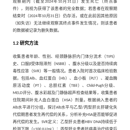
观察期内（截至2024年10月31日）发生死亡（终点事
件），则视为获得了该患者的完全数据；若患者在观察期
结束时（2024年10月31日）仍存活，或在此前因其他原因
（如失访）无法继续观察其终点事件发生情况，则该患者
的数据被记录为删失数据。
1.2 研究方法
收集患者年龄、性别、经颈静脉肝内门体分流术（TIPS）
史、口服β受体阻滞剂（NSBB）、腹水分级以及是否持续病
毒性应答（SVR）等一般情况。患者入院时首次临床检验数
据，包括Alb、血红蛋白（Hb）、血小板（PLT）、凝血酶
原活动度（PT）、总胆红素（TBil）、Child-Pugh分级、
MELD评分、腹水彩超及门静脉超声检查结果等，收集患者
住院期间补充人血白蛋白（HSA）剂量。根据纳入患者的
Alb水平进行分组，探讨Alb水平与乙型/丙型肝炎肝硬化失
代偿期患者发生再代偿的关系，分析补充HSA是否能够促进
再代偿的发生。SVR定义：乙型肝炎患者HBV DNA持续低于
检测下限（<100 IU/mL）；丙型肝炎患者抗病毒治疗结束后