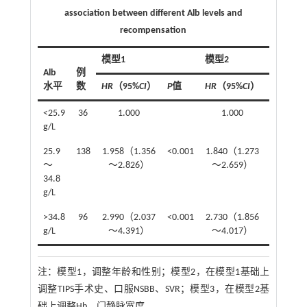
association between different Alb levels and
recompensation
模型1
模型2
Alb
例
水平
数
HR
（95%
CI
）
P
值
HR
（95%
CI
）
P
值
<25.9
36
1.000
1.000
g/L
25.9
138
1.958（1.356
<0.001
1.840（1.273
0.001
～
～2.826）
～2.659）
34.8
g/L
>34.8
96
2.990（2.037
<0.001
2.730（1.856
<0.001
g/L
～4.391）
～4.017）
注：
模型1，调整年龄和性别；模型2，在模型1基础上
调整TIPS手术史、口服NSBB、SVR；模型3，在模型2基
础上调整Hb、门静脉宽度。