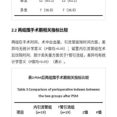
单发
12（63.2）
12（63.2）
多发
7（36.8）
7（36.8）
2.2 两组围手术期相关指标比较
两组在手术时间、术中出血量、引流管拔除时间方面，差
异均无统计学意义（
P
值均>0.05）；留置内引流管组在术
后住院时间、胆汁丢失量方面优于T管引流组，差异均有统
计学意义（
P
值均<0.05）（
表3
）。
表3 PSM后两组围手术期相关指标比较
Table 3 Comparison of perioperative indexes between
the two groups after PSM
内引流管组
T管引流组
项目
（
n
=19）
（
n
=19）
Z
值
P
值