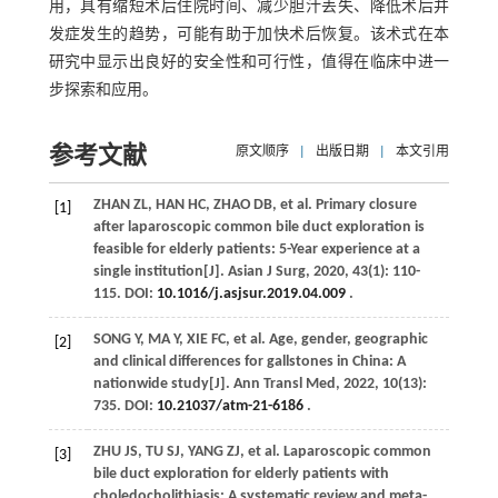
用，具有缩短术后住院时间、减少胆汁丢失、降低术后并
发症发生的趋势，可能有助于加快术后恢复。该术式在本
研究中显示出良好的安全性和可行性，值得在临床中进一
步探索和应用。
参考文献
原文顺序
|
出版日期
|
本文引用
ZHAN
ZL
,
HAN
HC
,
ZHAO
DB
,
et al
. Primary closure
[1]
after laparoscopic common bile duct exploration is
feasible for elderly patients: 5-Year experience at a
single institution[J].
Asian J Surg
,
2020
,
43
(1): 110-
115. DOI:
10.1016/j.asjsur.2019.04.009
.
SONG
Y
,
MA
Y
,
XIE
FC
,
et al
. Age, gender, geographic
[2]
and clinical differences for gallstones in China: A
nationwide study[J].
Ann Transl Med
,
2022
,
10
(13):
735. DOI:
10.21037/atm-21-6186
.
ZHU
JS
,
TU
SJ
,
YANG
ZJ
,
et al
. Laparoscopic common
[3]
bile duct exploration for elderly patients with
choledocholithiasis: A systematic review and meta-