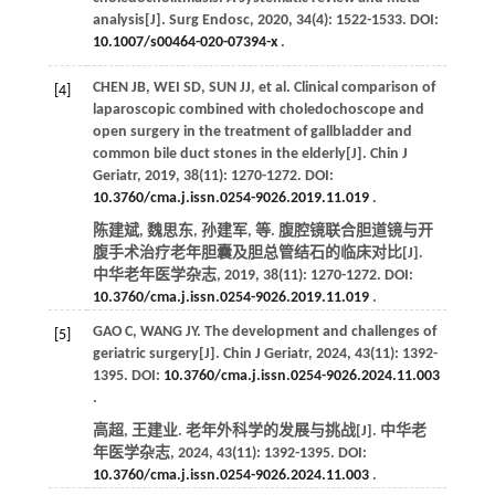
analysis[J].
Surg Endosc
,
2020
,
34
(4): 1522-1533. DOI:
10.1007/s00464-020-07394-x
.
CHEN
JB
,
WEI
SD
,
SUN
JJ
,
et al
. Clinical comparison of
[4]
laparoscopic combined with choledochoscope and
open surgery in the treatment of gallbladder and
common bile duct stones in the elderly[J].
Chin J
Geriatr
,
2019
,
38
(11): 1270-1272. DOI:
10.3760/cma.j.issn.0254-9026.2019.11.019
.
陈建斌, 魏思东, 孙建军,
等
. 腹腔镜联合胆道镜与开
腹手术治疗老年胆囊及胆总管结石的临床对比[J].
中华老年医学杂志
,
2019
,
38
(11): 1270-1272. DOI:
10.3760/cma.j.issn.0254-9026.2019.11.019
.
GAO
C
,
WANG
JY
. The development and challenges of
[5]
geriatric surgery[J].
Chin J Geriatr
,
2024
,
43
(11): 1392-
1395. DOI:
10.3760/cma.j.issn.0254-9026.2024.11.003
.
高超, 王建业. 老年外科学的发展与挑战[J].
中华老
年医学杂志
,
2024
,
43
(11): 1392-1395. DOI:
10.3760/cma.j.issn.0254-9026.2024.11.003
.