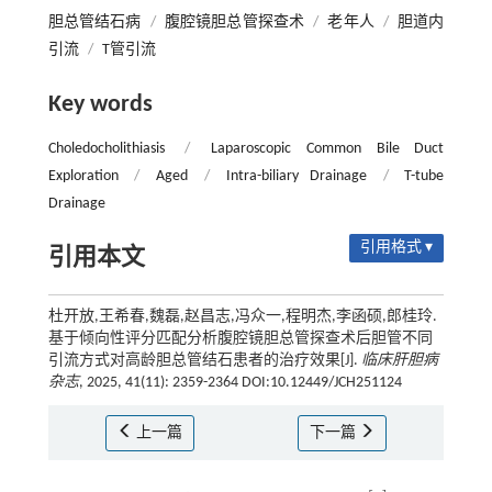
胆总管结石病
/
腹腔镜胆总管探查术
/
老年人
/
胆道内
引流
/
T管引流
Key words
Choledocholithiasis
/
Laparoscopic Common Bile Duct
Exploration
/
Aged
/
Intra-biliary Drainage
/
T-tube
Drainage
引用格式 ▾
引用本文
杜开放,王希春,魏磊,赵昌志,冯众一,程明杰,李函硕,郎桂玲.
基于倾向性评分匹配分析腹腔镜胆总管探查术后胆管不同
引流方式对高龄胆总管结石患者的治疗效果[J].
临床肝胆病
杂志
, 2025, 41(11): 2359-2364 DOI:10.12449/JCH251124
上一篇
下一篇