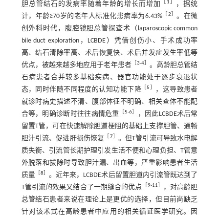
［
1
］
胆总管结石的发病率随着年龄的增长而增加
，据统
［
2
］
计，年龄≥70岁的老年人标准化患病率为6.43%
。在微
创外科时代，腹腔镜胆总管探查术（laparoscopic common
bile duct exploration，LCBDE）凭借创伤小、手术成功率
高、结石清除率高、术后恢复快、术后并发症发生率低等
［
3
-
4
］
优点，被越来越多地应用于老年患者
。高龄胆总管结
石病患者合并较多基础疾病、器官功能处于逐步衰退状
［
5
］
态，同时伴随不同程度的认知功能下降
，这导致患者
就诊时病史描述不清、腹部体征不明确、相关查体不能配
［
5
-
6
］
合等，明确诊断时往往病情危重
，因此LCBDE术后常
留置T管，可在快速解除胆道梗阻的基础上支撑胆管、通畅
［
7
］
胆汁引流、促进肝损伤恢复
。但T管引流可导致水电解
质失衡、引流管长期护理引发生活不便和心理负担、T管意
外脱落和拔除时导致胆汁漏、出血等，严重影响患者生活
［
8
］
质量
。近年来，LCBDE术后留置胆道内引流管既达到了
［
9
-
11
］
T管引流的效果又结合了一期缝合的优点
，对高龄胆
总管结石患者来说在理论上是更优的选择，但目前尚缺乏
针对该术式在高龄患者中应用的相关循证医学研究。因