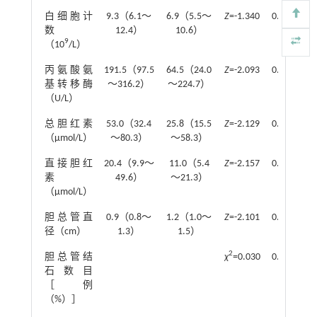
白细胞计
9.3（6.1～
6.9（5.5～
Z
=-1.340
0.180
数
12.4）
10.6）
9
（10
/L）
丙氨酸氨
191.5（97.5
64.5（24.0
Z
=-2.093
0.036
基转移酶
～316.2）
～224.7）
（U/L）
总胆红素
53.0（32.4
25.8（15.5
Z
=-2.129
0.033
（μmol/L）
～80.3）
～58.3）
直接胆红
20.4（9.9～
11.0（5.4
Z
=-2.157
0.031
素
49.6）
～21.3）
（μmol/L）
胆总管直
0.9（0.8～
1.2（1.0～
Z
=-2.101
0.036
径（cm）
1.3）
1.5）
2
胆总管结
χ
=0.030
0.862
石数目
［例
（%）］