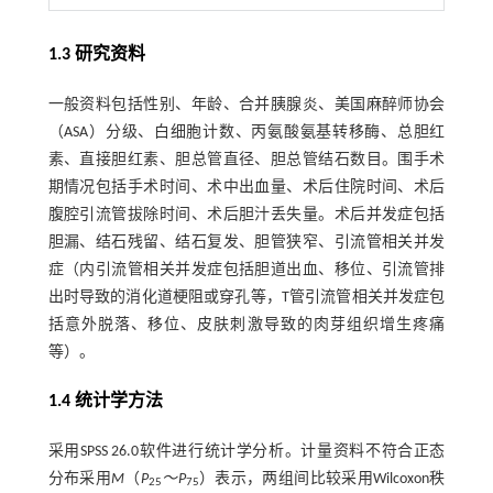
1.3 研究资料
一般资料包括性别、年龄、合并胰腺炎、美国麻醉师协会
（ASA）分级、白细胞计数、丙氨酸氨基转移酶、总胆红
素、直接胆红素、胆总管直径、胆总管结石数目。围手术
期情况包括手术时间、术中出血量、术后住院时间、术后
腹腔引流管拔除时间、术后胆汁丢失量。术后并发症包括
胆漏、结石残留、结石复发、胆管狭窄、引流管相关并发
症（内引流管相关并发症包括胆道出血、移位、引流管排
出时导致的消化道梗阻或穿孔等，T管引流管相关并发症包
括意外脱落、移位、皮肤刺激导致的肉芽组织增生疼痛
等）。
1.4 统计学方法
采用SPSS 26.0软件进行统计学分析。计量资料不符合正态
分布采用
M
（
P
～P
）表示，两组间比较采用Wilcoxon秩
25
75