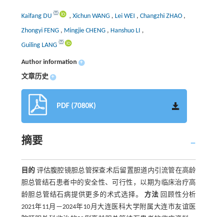
Kaifang DU
,
Xichun WANG
,
Lei WEI
,
Changzhi ZHAO
,
Zhongyi FENG
,
Mingjie CHENG
,
Hanshuo LI
,
Guiling LANG
Author information
+
文章历史
+
PDF (7080K)
摘要
目的
评估腹腔镜胆总管探查术后留置胆道内引流管在高龄
胆总管结石患者中的安全性、可行性，以期为临床治疗高
龄胆总管结石病提供更多的术式选择。
方法
回顾性分析
2021年11月—2024年10月大连医科大学附属大连市友谊医