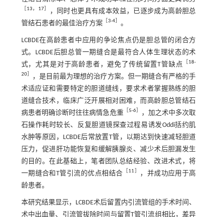
［
13
，
17
］
，同时也更具有成本效益，已逐步成为高龄胆总
［
3
-
4
］
管结石患者的最佳治疗方案
。
LCBDE在高龄患者中应用的争论焦点仍是胆总管的闭合方
式。LCBDE后胆总管一期缝合是最符合人体生理状态的术
［
18
-
式，尤其是对于高龄患者，避免了传统留置T管缺点
20
］
，是目前最为理想的治疗方案。但一期缝合有严格的手
术适应证和需要特定的胆道缝线，要求术者掌握熟练的胆
道缝合技术，临床广泛开展相对困难，而高龄胆总管结石
［
5
-
6
］
病患者明确诊断时往往病情急危重
，加之术中多次取
石操作耗时较长、反复胆道镜探查过程易诱发Oddi括约肌
水肿等原因，LCBDE后常放置T管，以期达到快速减轻胆道
压力，促进肝功能恢复和缓解胰腺炎、减少术后胆漏发生
的目的。在此基础上，笔者团队总结经验、改进术式，将
［
11
］
一期缝合和T管引流的优点相结合
，并成功应用于高
龄患者。
本研究结果显示，LCBDE术后留置内引流管组的手术时间、
术中出血量、引流管拔除时间与留置T管引流组相比，差异