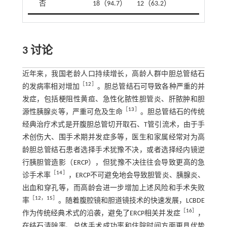
否
18（94.7）
12（63.2）
3 讨论
近年来，我国老龄人口持续增长，高龄人群中胆总管结石
［
12
］
的发病率相对增加
。胆总管结石可导致各种严重的并
发症，包括梗阻性黄疸、急性化脓性胆管炎、肝脓肿和胆
［
13
］
源性胰腺炎等，严重可危及生命
。胆总管结石的传统
经典治疗术式是开腹胆总管切开取石、T管引流术，由于手
术创伤大、围手术期并发症多等，医生和家属经常对为高
龄胆总管结石患者选择手术犹豫不决，或者选择经内镜逆
行胰胆管造影（ERCP），但犹豫不决往往会导致更高的急
［
14
］
诊手术率
，ERCP不可避免地会导致胆管炎、胰腺炎、
出血和穿孔等，而高龄会进一步增加上述风险和手术失败
［
12
，
15
］
率
。随着腹腔镜和胆道镜技术的快速发展，LCBDE
［
16
］
作为传统经典术式的沿袭，避免了ERCP相关并发症
，
在结石清除率、总体手术成功率和住院时间方面更具优势