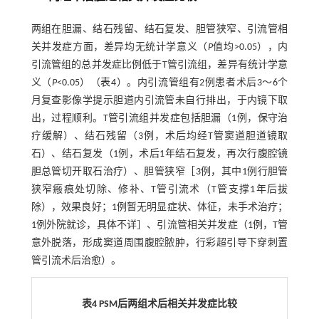
两组在胆漏、结石残留、结石复发、胆管狭窄、引流管相
关并发症方面，差异均无统计学意义（
P
值均>0.05），内
引流管组的总并发症比例低于T管引流组，差异有统计学意
义（
P
<0.05）（
表4
）。内引流管组有2例患者术后3～6个
月复查影像学提示胆道内引流管未自行排出，于内镜下取
出，过程顺利。T管引流组并发症包括胆漏（1例，保守治
疗缓解）、结石残留（3例，术后均经T管窦道胆道镜取
石）、结石复发（1例，术后1年结石复发，再次行腹腔镜
胆总管切开取石治疗）、胆管狭窄［3例，其中1例行胆管
狭窄瘢痕处切除、修补、T管引流术（T管支撑1年后拔
除），效果良好；1例暂无明显症状、体征，未手术治疗；
1例外院就诊，具体不详］、引流管相关并发症（1例，T管
意外脱落，形成窦道周围腹腔脓肿，行彩超引导下穿刺置
管引流术后治愈）。
表4 PSM后两组术后相关并发症比较