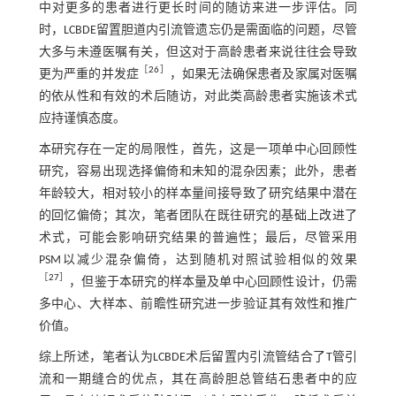
中对更多的患者进行更长时间的随访来进一步评估。同
时，LCBDE留置胆道内引流管遗忘仍是需面临的问题，尽管
大多与未遵医嘱有关，但这对于高龄患者来说往往会导致
［
26
］
更为严重的并发症
，如果无法确保患者及家属对医嘱
的依从性和有效的术后随访，对此类高龄患者实施该术式
应持谨慎态度。
本研究存在一定的局限性，首先，这是一项单中心回顾性
研究，容易出现选择偏倚和未知的混杂因素；此外，患者
年龄较大，相对较小的样本量间接导致了研究结果中潜在
的回忆偏倚；其次，笔者团队在既往研究的基础上改进了
术式，可能会影响研究结果的普遍性；最后，尽管采用
PSM以减少混杂偏倚，达到随机对照试验相似的效果
［
27
］
，但鉴于本研究的样本量及单中心回顾性设计，仍需
多中心、大样本、前瞻性研究进一步验证其有效性和推广
价值。
综上所述，笔者认为LCBDE术后留置内引流管结合了T管引
流和一期缝合的优点，其在高龄胆总管结石患者中的应