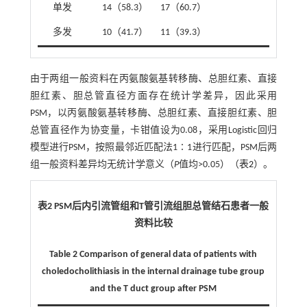
单发
14（58.3）
17（60.7）
多发
10（41.7）
11（39.3）
由于两组一般资料在丙氨酸氨基转移酶、总胆红素、直接
胆红素、胆总管直径方面存在统计学差异，因此采用
PSM，以丙氨酸氨基转移酶、总胆红素、直接胆红素、胆
总管直径作为协变量，卡钳值设为0.08，采用Logistic回归
模型进行PSM，按照最邻近匹配法1∶1进行匹配，PSM后两
组一般资料差异均无统计学意义（
P
值均>0.05）（
表2
）。
表2 PSM后内引流管组和T管引流组胆总管结石患者一般
资料比较
Table 2 Comparison of general data of patients with
choledocholithiasis in the internal drainage tube group
and the T duct group after PSM