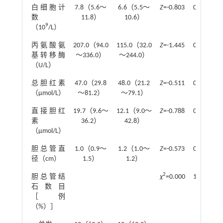
白细胞计
7.8（5.6～
6.6（5.5～
Z
=-0.803
0.422
数
11.8）
10.6）
9
（10
/L）
丙氨酸氨
207.0（94.0
115.0（32.0
Z
=-1.445
0.148
基转移酶
～336.0）
～244.0）
（U/L）
总胆红素
47.0（29.8
48.0（21.2
Z
=-0.511
0.609
（μmol/L）
～81.2）
～79.1）
直接胆红
19.7（9.6～
12.1（9.0～
Z
=-0.788
0.453
素
36.2）
42.8）
（μmol/L）
胆总管直
1.0（0.9～
1.2（1.0～
Z
=-0.573
0.567
径（cm）
1.5）
1.2）
2
胆总管结
χ
=0.000
1.000
石数目
［例
（%）］