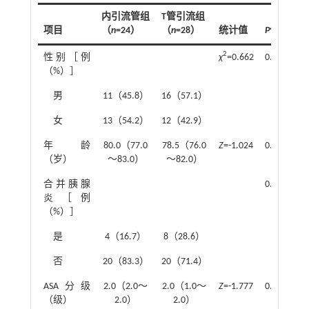
内引流管组
T管引流组
项目
（
n
=24）
（
n
=28）
统计值
P
值
2
性别［例
χ
=0.662
0.416
（%）］
男
11（45.8）
16（57.1）
女
13（54.2）
12（42.9）
年龄
80.0（77.0
78.5（76.0
Z
=-1.024
0.306
（岁）
～83.0）
～82.0）
合并胰腺
0.346
炎［例
（%）］
是
4（16.7）
8（28.6）
否
20（83.3）
20（71.4）
ASA分级
2.0（2.0～
2.0（1.0～
Z
=-1.777
0.076
（级）
2.0）
2.0）