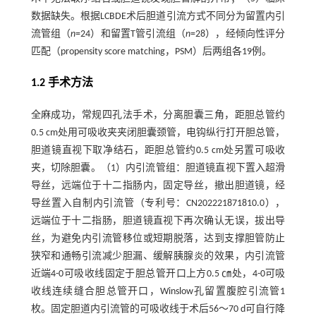
数据缺失。根据LCBDE术后胆道引流方式不同分为留置内引
流管组（
n
=24）和留置T管引流组（
n
=28），经倾向性评分
匹配（propensity score matching，PSM）后两组各19例。
1.2 手术方法
全麻成功，常规四孔法手术，分离胆囊三角，距胆总管约
0.5 cm处用可吸收夹夹闭胆囊颈管，电钩纵行打开胆总管，
胆道镜直视下取净结石，距胆总管约0.5 cm处另置可吸收
夹，切除胆囊。（1）内引流管组：胆道镜直视下置入超滑
导丝，远端位于十二指肠内，固定导丝，撤出胆道镜，经
导丝置入自制内引流管（专利号：CN202221871810.0），
远端位于十二指肠，胆道镜直视下再次确认无误，拔出导
丝，为避免内引流管移位或短期脱落，达到支撑胆管防止
狭窄和通畅引流减少胆漏、缓解胰腺炎的效果，内引流管
近端4-0可吸收线固定于胆总管开口上方0.5 ㎝处，4-0可吸
收线连续缝合胆总管开口，Winslow孔留置腹腔引流管1
枚。固定胆道内引流管的可吸收线于术后56～70 d可自行降