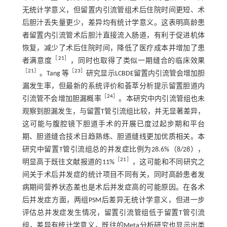
无统计学意义，但留置内引流管组术后住院时间更短、术
后胆汁丢失量更少，差异均有统计学意义。这表明高龄患
者留置内引流管术后胆汁直接流入肠道，有利于促进机体
恢复，减少了术后住院时间，降低了医疗成本并增加了患
［
21
］
者满意度
，同时也取得了类似一期缝合的临床效果
［
21
］
［
23
］
。Tang 等
研究显示LCBDE留置内引流管会增加胆
漏发生率，但最新的系统评价和荟萃分析提示留置胆道内
［
24
］
引流管不会增加胆漏概率
。本研究中内引流管组也未
观察到胆漏发生，与留置T管引流组比较，并无显著差异，
这可能与腹腔镜下胆道手术的开展已度过起步期和平台
期、胆道缝合技术日趋熟练、胆道缝线更加优质相关。本
研究中留置T管引流组总的并发症比例为28.6%（8/28），
［
21
］
明显高于既往文献报道的11%
，这可能和不同研究之
间关于术后并发症的统计项目不同有关，同时高龄患者发
病期间营养状态差也是术后并发症高的可能原因。在各术
后并发症方面，两组PSM后差异无统计学意义，但进一步
评估总并发症发生情况，留置引流管组低于留置T管引流
组，差异有统计学意义，既往的Meta分析研究也显示出类