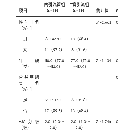
内引流管组
T管引流组
项目
（
n
=19）
（
n
=19）
统计值
P
值
2
性别［例
χ
=2.661
0.103
（%）］
男
8（42.1）
13（68.4）
女
11（57.9）
6（31.6）
年龄
80.0（77.0
77.0（75.0
Z
=-1.134
0.257
（岁）
～83.0）
～82.0）
合并胰腺
0.232
炎［例
（%）］
是
2（10.5）
6（31.6）
否
17（89.5）
13（68.4）
ASA分级
2.0（2.0～
2.0（1.0～
Z
=-1.746
0.081
（级）
2.0）
2.0）