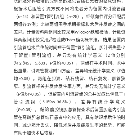
院肝胆外科收治的52例高龄胆总管结石患者的临床资料，
根据术后胆管引流方式不同将患者分为留置内引流管组
（
n
=24）和留置T管引流组（
n
=28），经倾向性评分匹配后
两组各19例；比较两组围手术期指标和术后并发症之间的
差异。计量资料两组间比较采用Wilcoxon秩和检验，计数资
2
料两组间比较采用
χ
检验或Fisher确切概率法。
结果
留置内
引流管组术后住院时间短于留置T管引流组，胆汁丢失量少
于留置T管引流组，差异均有统计学意义（
Z
值分别
为-2.845，-5.633，
P
值均<0.05），两组在手术时间、术中
出血量、引流管拔除时间方面，差异均无统计学意义（
P
值
均>0.05）。两组在胆漏、结石残留、结石复发、胆管狭
窄、引流管相关并发症发生率方面，差异均无统计学意义
（
P
值均>0.05），但留置内引流管组的总并发症比例低于T
管引流组（5.3%vs 36.8%），差异有统计学意义
（
P
<0.05）。
结论
腹腔镜胆总管探查术后留置胆道内引流
管在高龄胆总管结石患者中的应用，具有缩短术后住院时
间、减少胆汁丢失、降低术后并发症发生率的趋势，可能
有助于加快术后恢复。