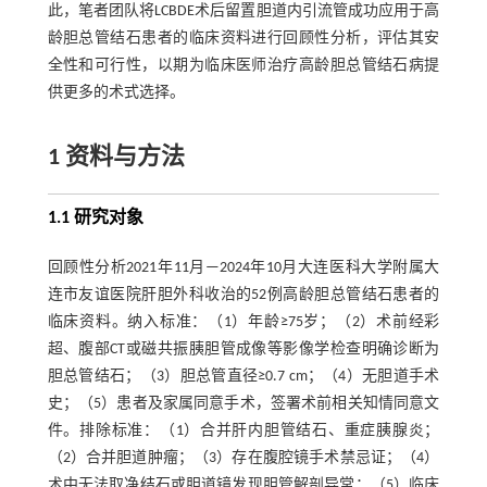
此，笔者团队将LCBDE术后留置胆道内引流管成功应用于高
龄胆总管结石患者的临床资料进行回顾性分析，评估其安
全性和可行性，以期为临床医师治疗高龄胆总管结石病提
供更多的术式选择。
1 资料与方法
1.1 研究对象
回顾性分析2021年11月—2024年10月大连医科大学附属大
连市友谊医院肝胆外科收治的52例高龄胆总管结石患者的
临床资料。纳入标准：（1）年龄≥75岁；（2）术前经彩
超、腹部CT或磁共振胰胆管成像等影像学检查明确诊断为
胆总管结石；（3）胆总管直径≥0.7 cm；（4）无胆道手术
史；（5）患者及家属同意手术，签署术前相关知情同意文
件。排除标准：（1）合并肝内胆管结石、重症胰腺炎；
（2）合并胆道肿瘤；（3）存在腹腔镜手术禁忌证；（4）
术中无法取净结石或胆道镜发现胆管解剖异常；（5）临床