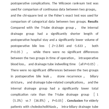
postoperative complications. The Wilcoxon rank-sum test was
used for comparison of continuous data between two groups，
and the chi-square test or the Fisher’s exact test was used for
comparison of categorical data between two groups.
Results
Compared with the T-tube drainage group， the internal
drainage group had a significantly shorter length of
postoperative hospital stay and a significantly lower volume of
postoperative bile loss （
Z
=-2.845 and -5.633， both
P
<0.05）， while there were no significant differences
between the two groups in time of operation， intraoperative
blood loss， and drainage tube indwelling time （all
P
>0.05）.
There were no significant differences between the two groups
in postoperative bile leak， stone recurrence， biliary
stricture， and drainage tube-related complications， and the
internal drainage group had a significantly lower total
complication rate than the T-tube drainage group ［1
（5.3%） vs 7 （36.8%），
P
<0.05］.
Conclusion
For elderly
patients with choledocholithiasis， intra-biliary drainage tube