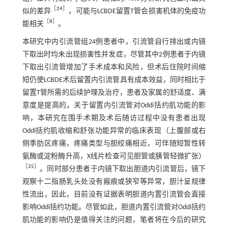
［
24
］
似的差异
，可能与LCBDE留置T管会损害机体的免疫功
［
8
］
能相关
。
本研究中内引流管组24例患者中，引流管自行排出或内镜
下取出时均未出现损害性并发症，尽管其中2例患者于内镜
下取出引流管增加了手术成本和风险，但术后住院时间缩
短仍使LCBDE术后留置内引流管具有成本效益，同时相比于
留置T管所需的后续护理及治疗，患者及家属的舒适度、满
意度是提高的。关于留置内引流管对Oddi括约肌功能的影
响，本研究在围手术期及术后随访过程中没有患者出现
Oddi括约肌收缩和舒张功能异常的临床表现（上腹部或右
侧季肋区疼痛，疼痛类型与胆绞痛相近，可伴随短暂性转
氨酶或淀粉酶升高，X线片检查可见胆管或胰管轻微扩张）
［
25
］
。同时部分患者于内镜下取出胆道内引流管后，镜下
观察十二指肠乳头处没有瘢痕或狭窄等异常，胆汁呈规律
性流出，因此，目前没有证据表明胆道内置引流管会直接
影响Oddi括约功能。尽管如此，胆道内置引流管对Oddi括约
肌功能的影响仍是值得关注的问题，笔者将在今后的研究