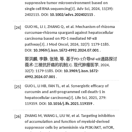
suppressive tumor microenvironment based on
single cell RNA sequencing[J].
Adv Sci
,
2024
,
11
(39):
2402115. DOI:
10.1002/advs.202402115
.
GUO
HL
,
LI
J
,
ZHANG
Q
,
et al
. Mechanism of rhizoma
[24]
curcumae-rhizoma sparganii against hepatocellular
carcinoma based on PD-1 mediated NF-κB
pathway[J].
J Mod Oncol
,
2024
,
32
(7): 1179-1185.
DOI:
10.3969/j.issn.1672-4992.2024.07.001
.
郭洪麟, 李静, 张琦,
等
. 基于PD-1介导NF-κB通路探讨
莪术-三棱抗肝癌的机制[J].
现代肿瘤医学
,
2024
,
32
(7): 1179-1185. DOI:
10.3969/j.issn.1672-
4992.2024.07.001
.
GUO
L
,
LI
HB
,
FAN
TL
,
et al
. Synergistic efficacy of
[25]
curcumin and anti-programmed cell death-1 in
hepatocellular carcinoma[J].
Life Sci
,
2021
,
279
:
119359. DOI:
10.1016/j.lfs.2021.119359
.
ZHANG
M
,
WANG
L
,
LIU
W
,
et al
. Targeting inhibition
[26]
of accumulation and function of myeloid-derived
suppressor cells by artemisinin via PI3K/AKT, mTOR,