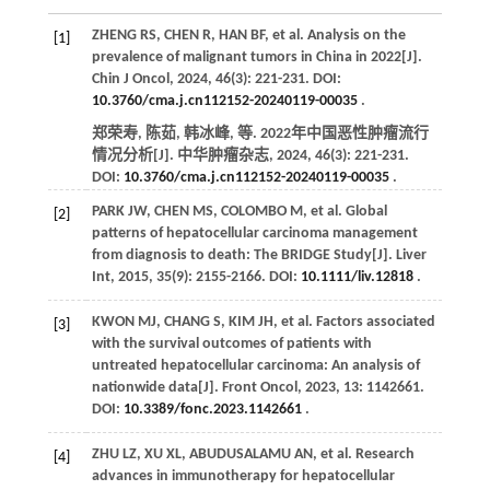
ZHENG
RS
,
CHEN
R
,
HAN
BF
,
et al
. Analysis on the
[1]
prevalence of malignant tumors in China in 2022[J].
Chin J Oncol
,
2024
,
46
(3): 221-231. DOI:
10.3760/cma.j.cn112152-20240119-00035
.
郑荣寿, 陈茹, 韩冰峰,
等
. 2022年中国恶性肿瘤流行
情况分析[J].
中华肿瘤杂志
,
2024
,
46
(3): 221-231.
DOI:
10.3760/cma.j.cn112152-20240119-00035
.
PARK
JW
,
CHEN
MS
,
COLOMBO
M
,
et al
. Global
[2]
patterns of hepatocellular carcinoma management
from diagnosis to death: The BRIDGE Study[J].
Liver
Int
,
2015
,
35
(9): 2155-2166. DOI:
10.1111/liv.12818
.
KWON
MJ
,
CHANG
S
,
KIM
JH
,
et al
. Factors associated
[3]
with the survival outcomes of patients with
untreated hepatocellular carcinoma: An analysis of
nationwide data[J].
Front Oncol
,
2023
,
13
: 1142661.
DOI:
10.3389/fonc.2023.1142661
.
ZHU
LZ
,
XU
XL
,
ABUDUSALAMU
AN
,
et al
. Research
[4]
advances in immunotherapy for hepatocellular