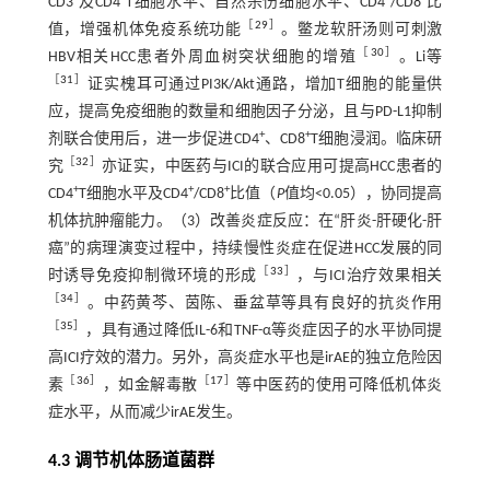
CD3
及CD4
T细胞水平、自然杀伤细胞水平、CD4
/CD8
比
［
29
］
值，增强机体免疫系统功能
。鳖龙软肝汤则可刺激
［
30
］
HBV相关HCC患者外周血树突状细胞的增殖
。Li等
［
31
］
证实槐耳可通过PI3K/Akt通路，增加T细胞的能量供
应，提高免疫细胞的数量和细胞因子分泌，且与PD-L1抑制
+
+
剂联合使用后，进一步促进CD4
、CD8
T细胞浸润。临床研
［
32
］
究
亦证实，中医药与ICI的联合应用可提高HCC患者的
+
+
+
CD4
T细胞水平及CD4
/CD8
比值（
P
值均<0.05），协同提高
机体抗肿瘤能力。（3）改善炎症反应：在“肝炎-肝硬化-肝
癌”的病理演变过程中，持续慢性炎症在促进HCC发展的同
［
33
］
时诱导免疫抑制微环境的形成
，与ICI治疗效果相关
［
34
］
。中药黄芩、茵陈、垂盆草等具有良好的抗炎作用
［
35
］
，具有通过降低IL-6和TNF-α等炎症因子的水平协同提
高ICI疗效的潜力。另外，高炎症水平也是irAE的独立危险因
［
36
］
［
17
］
素
，如金解毒散
等中医药的使用可降低机体炎
症水平，从而减少irAE发生。
4.3 调节机体肠道菌群