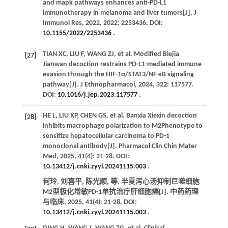
and mapk pathways enhances anti-PD-L1
immunotherapy in melanoma and liver tumors[J].
J
Immunol Res
,
2022
,
2022
: 2253436. DOI:
10.1155/2022/2253436
.
TIAN
XC
,
LIU
F
,
WANG
ZJ
,
et al
. Modified Biejia
[27]
Jianwan decoction restrains PD-L1-mediated immune
evasion through the HIF-1α/STAT3/NF-κB signaling
pathway[J].
J Ethnopharmacol
,
2024
,
322
: 117577.
DOI:
10.1016/j.jep.2023.117577
.
HE
L
,
LIU
XP
,
CHEN
GS
,
et al
. Banxia Xiexin decoction
[28]
inhibits macrophage polarization to M2Phenotype to
sensitize hepatocellular carcinoma to PD-1
monoclonal antibody[J].
Pharmacol Clin Chin Mater
Med
,
2025
,
41
(4): 21-28. DOI:
10.13412/j.cnki.zyyl.20241115.003
.
何玲, 刘喜平, 陈光顺,
等
. 半夏泻心汤抑制巨噬细胞
M2型极化增敏PD-1单抗治疗肝细胞癌[J].
中药药理
与临床
,
2025
,
41
(4): 21-28. DOI:
10.13412/j.cnki.zyyl.20241115.003
.