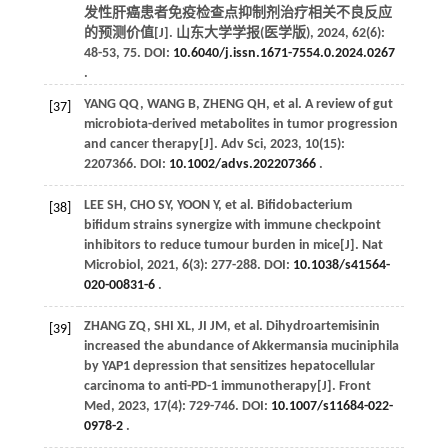
发性肝癌患者免疫检查点抑制剂治疗相关不良反应
的预测价值[J].
山东大学学报(医学版)
,
2024
,
62
(6):
48-53, 75. DOI:
10.6040/j.issn.1671-7554.0.2024.0267
.
YANG
QQ
,
WANG
B
,
ZHENG
QH
,
et al
. A review of gut
[37]
microbiota-derived metabolites in tumor progression
and cancer therapy[J].
Adv Sci
,
2023
,
10
(15):
2207366. DOI:
10.1002/advs.202207366
.
LEE
SH
,
CHO
SY
,
YOON
Y
,
et al
. Bifidobacterium
[38]
bifidum strains synergize with immune checkpoint
inhibitors to reduce tumour burden in mice[J].
Nat
Microbiol
,
2021
,
6
(3): 277-288. DOI:
10.1038/s41564-
020-00831-6
.
ZHANG
ZQ
,
SHI
XL
,
JI
JM
,
et al
. Dihydroartemisinin
[39]
increased the abundance of Akkermansia muciniphila
by YAP1 depression that sensitizes hepatocellular
carcinoma to anti-PD-1 immunotherapy[J].
Front
Med
,
2023
,
17
(4): 729-746. DOI:
10.1007/s11684-022-
0978-2
.