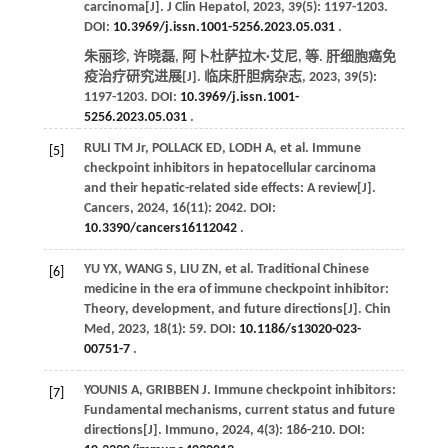
carcinoma[J].
J Clin Hepatol
,
2023
,
39
(5): 1197-1203.
DOI:
10.3969/j.issn.1001-5256.2023.05.031
.
朱丽珍, 许晓磊, 阿卜杜萨拉木·艾尼,
等
. 肝细胞癌免
疫治疗研究进展[J].
临床肝胆病杂志
,
2023
,
39
(5):
1197-1203. DOI:
10.3969/j.issn.1001-
5256.2023.05.031
.
RULI
TM
Jr
,
POLLACK
ED
,
LODH
A
,
et al
. Immune
[5]
checkpoint inhibitors in hepatocellular carcinoma
and their hepatic-related side effects: A review[J].
Cancers
,
2024
,
16
(11): 2042. DOI:
10.3390/cancers16112042
.
YU
YX
,
WANG
S
,
LIU
ZN
,
et al
. Traditional Chinese
[6]
medicine in the era of immune checkpoint inhibitor:
Theory, development, and future directions[J].
Chin
Med
,
2023
,
18
(1): 59. DOI:
10.1186/s13020-023-
00751-7
.
YOUNIS
A
,
GRIBBEN
J
. Immune checkpoint inhibitors:
[7]
Fundamental mechanisms, current status and future
directions[J].
Immuno
,
2024
,
4
(3): 186-210. DOI: