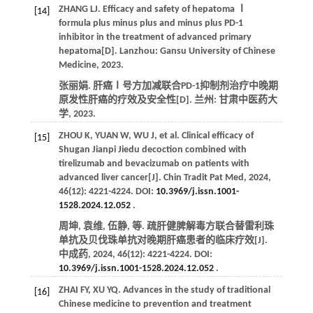
ZHANG
LJ
. Efficacy and safety of hepatoma Ⅰ
[14]
formula plus minus plus and minus plus PD-1
inhibitor in the treatment of advanced primary
hepatoma[D]. Lanzhou: Gansu University of Chinese
Medicine,
2023
.
张丽娟. 肝癌Ⅰ号方加减联合PD-1抑制剂治疗中晚期
原发性肝癌的疗效及安全性[D]. 兰州: 甘肃中医药大
学,
2023
.
ZHOU
K
,
YUAN
W
,
WU
J
,
et al
. Clinical efficacy of
[15]
Shugan Jianpi Jiedu decoction combined with
tirelizumab and bevacizumab on patients with
advanced liver cancer[J].
Chin Tradit Pat Med
,
2024
,
46
(12): 4221-4224. DOI:
10.3969/j.issn.1001-
1528.2024.12.052
.
周坤, 袁维, 伍静,
等
. 疏肝健脾解毒方联合替雷利珠
单抗及贝伐珠单抗对晚期肝癌患者的临床疗效[J].
中成药
,
2024
,
46
(12): 4221-4224. DOI:
10.3969/j.issn.1001-1528.2024.12.052
.
ZHAI
FY
,
XU
YQ
. Advances in the study of traditional
[16]
Chinese medicine to prevention and treatment