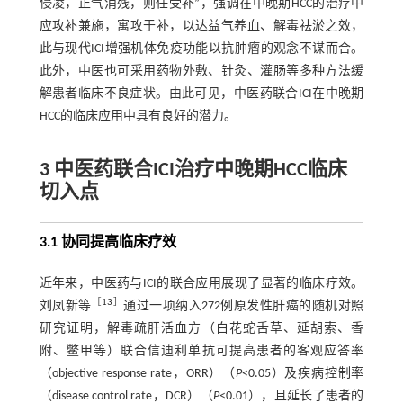
侵凌，正气消残，则任受补”，强调在中晚期HCC的治疗中
应攻补兼施，寓攻于补，以达益气养血、解毒祛淤之效，
此与现代ICI增强机体免疫功能以抗肿瘤的观念不谋而合。
此外，中医也可采用药物外敷、针灸、灌肠等多种方法缓
解患者临床不良症状。由此可见，中医药联合ICI在中晚期
HCC的临床应用中具有良好的潜力。
3 中医药联合ICI治疗中晚期HCC临床
切入点
3.1 协同提高临床疗效
近年来，中医药与ICI的联合应用展现了显著的临床疗效。
［
13
］
刘凤新等
通过一项纳入272例原发性肝癌的随机对照
研究证明，解毒疏肝活血方（白花蛇舌草、延胡索、香
附、鳖甲等）联合信迪利单抗可提高患者的客观应答率
（objective response rate，ORR）（
P
<0.05）及疾病控制率
（disease control rate，DCR）（
P
<0.01），且延长了患者的