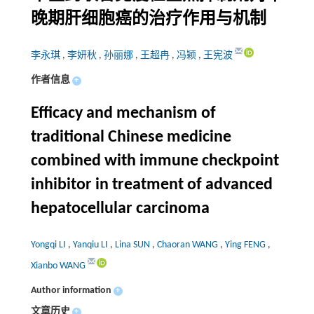
晚期肝细胞癌的治疗作用与机制
李永琪
,
李妍秋
,
孙丽娜
,
王超冉
,
冯颖
,
王宪波
作者信息
+
Efficacy and mechanism of
traditional Chinese medicine
combined with immune checkpoint
inhibitor in treatment of advanced
hepatocellular carcinoma
Yongqi LI
,
Yanqiu LI
,
Lina SUN
,
Chaoran WANG
,
Ying FENG
,
Xianbo WANG
Author information
+
文章历史
+