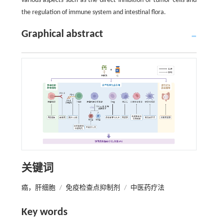
various aspects such as the direct inhibition of tumor cells and
the regulation of immune system and intestinal flora.
Graphical abstract
关键词
癌，肝细胞
/
免疫检查点抑制剂
/
中医药疗法
Key words