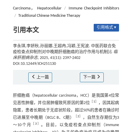
Carcinoma， Hepatocellular
/
Immune Checkpoint Inhibitors
/
Traditional Chinese Medicine Therapy
引用格式 ▾
引用本文
李永琪,李妍秋,孙丽娜,王超冉,冯颖,王宪波. 中医药联合免
疫检查点抑制剂对中晚期肝细胞癌的治疗作用与机制[J].
临
床肝胆病杂志
, 2025, 41(11): 2397-2402
DOI:10.12449/JCH251130
上一篇
下一篇
肝细胞癌（hepatocellular carcinoma，HCC）是我国第4位常
［
1
］
见恶性肿瘤，并位居肿瘤致死原因的第2位
，因其起病
隐匿，患者长期处于无症状阶段，超过50%的患者在确诊时
［
2
］
已进展至中晚期（BCLC B、C期）
，自然生存期仅为3
［
3
］
～10个月
。目前，以免疫检查点抑制剂（immune