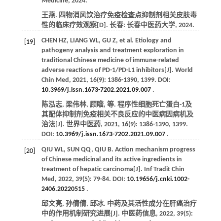
Medicine,
2024
.
王燕. 四物消风饮治疗免疫检查点抑制剂相关皮肤毒
性的临床疗效观察[D]. 长春: 长春中医药大学,
2024
.
CHEN
HZ
,
LIANG
WL
,
GU
Z
,
et al
. Etiology and
[19]
pathogeny analysis and treatment exploration in
traditional Chinese medicine of immune-related
adverse reactions of PD-1/PD-L1 inhibitors[J].
World
Chin Med
,
2021
,
16
(9): 1386-1390, 1399. DOI:
10.3969/j.issn.1673-7202.2021.09.007
.
陈泓志, 梁伟林, 顾瞻,
等
. 程序性细胞死亡蛋白-1及
其配体抑制剂免疫相关不良反应的中医病因病机及
治法[J].
世界中医药
,
2021
,
16
(9): 1386-1390, 1399.
DOI:
10.3969/j.issn.1673-7202.2021.09.007
.
QIU
WL
,
SUN
QQ
,
QIU
B
. Action mechanism progress
[20]
of Chinese medicinal and its active ingredients in
treatment of hepatic carcinoma[J].
Inf Tradit Chin
Med
,
2022
,
39
(5): 79-84. DOI:
10.19656/j.cnki.1002-
2406.20220515
.
邱文亮, 孙倩倩, 邱冰. 中药及其活性成分在肝癌治疗
中的作用机制研究进展[J].
中医药信息
,
2022
,
39
(5):