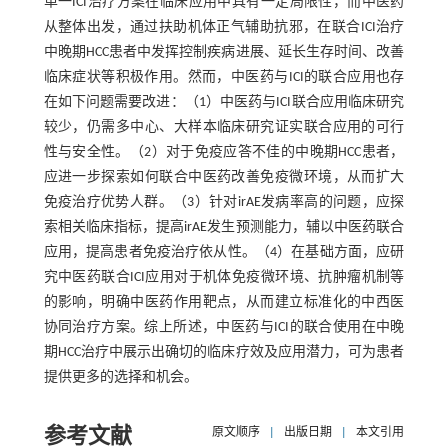
单一ICI治疗方案在临床应用中具有一定局限性，而中医药
从整体出发，通过扶助机体正气辅助抗邪，在联合ICI治疗
中晚期HCC患者中发挥控制疾病进展、延长生存时间、改善
临床症状等积极作用。然而，中医药与ICI的联合应用也存
在如下问题需要改进：（1）中医药与ICI联合应用临床研究
较少，仍需多中心、大样本临床研究证实联合应用的可行
性与安全性。（2）对于免疫应答不佳的中晚期HCC患者，
应进一步探索如何联合中医药改善免疫微环境，从而扩大
免疫治疗优势人群。（3）针对irAE发病率高的问题，应探
索相关临床指标，提高irAE发生预测能力，辅以中医药联合
应用，提高患者免疫治疗依从性。（4）在基础方面，应研
究中医药联合ICI应用对于机体免疫微环境、抗肿瘤机制等
的影响，明确中医药作用靶点，从而建立标准化的中西医
协同治疗方案。综上所述，中医药与ICI的联合使用在中晚
期HCC治疗中展示出确切的临床疗效及应用潜力，可为患者
提供更多的选择和机会。
参考文献
原文顺序
|
出版日期
|
本文引用