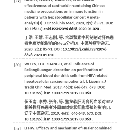
DING
H
,
WANG
J
,
WANG
ZG
,
et al
. Clinical
[29]
effectiveness of cantharidin-containing Chinese
medicine preparations on immune function in
patients with hepatocellular cancer: A meta-
analysis[J].
J Oncol Chin Med
,
2020
,
2
(1): 85-91. DOI:
10.19811/j.cnki.ISSN2096-6628.2020.01.020
.
丁皓, 王婧, 王志刚,
等
. 含斑蝥素中药制剂对肝癌患
者免疫功能影响的Meta分析[J].
中医肿瘤学杂志
,
2020
,
2
(1): 85-91. DOI:
10.19811/j.cnki.ISSN2096-
6628.2020.01.020
.
WU
YN
,
LI
X
,
ZHANG
D
,
et al
. Influence of
[30]
BeilongRuangan decoction on perliferation of
peripheral blood dendritic cells from HBV related
hepatocellular carcinoma patients[J].
Liaoning J
Tradit Chin Med
,
2019
,
46
(3): 646-649, 673. DOI:
10.13192/j.issn.1000-1719.2019.03.060
.
伍玉南, 李秀, 张冬,
等
. 鳖龙软肝汤含药血浆对HBV
相关性肝癌患者外周血树突状细胞增殖的影响[J].
辽宁中医杂志
,
2019
,
46
(3): 646-649, 673. DOI:
10.13192/j.issn.1000-1719.2019.03.060
.
LI
HW
.
Efficacy and mechanism of Huaier combined
[31]