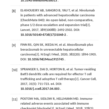
10.3390/immuno4030013
.
EL-KHOUEIRY
AB
,
SANGRO
B
, YAU T,
et al
. Nivolumab
[8]
in patients with advanced hepatocellular carcinoma
(CheckMate 040): An open-label, non-comparative,
phase 1/2 dose escalation and expansion trial[J].
Lancet
,
2017
,
389
(10088): 2492-2502. DOI:
10.1016/S0140-6736(17)31046-2
.
FINN
RS
,
QIN
SK
,
IKEDA
M
,
et al
. Atezolizumab plus
[9]
bevacizumab in unresectable hepatocellular
carcinoma[J].
N Engl J Med
,
2020
,
382
(20): 1894-1905.
DOI:
10.1056/NEJMoa1915745
.
SPRANGER
S
,
DAI
D
,
HORTON
B
,
et al
. Tumor-residing
[10]
Batf3 dendritic cells are required for effector T cell
trafficking and adoptive T cell therapy[J].
Cancer Cell
,
2017
,
31
(5): 711-723. e4. DOI:
10.1016/j.ccell.2017.04.003
.
POSTOW
MA
,
SIDLOW
R
,
HELLMANN
MD
. Immune-
[11]
related adverse events associated with immune
checkpoint blockade[J].
N Engl J Med
,
2018
,
378
(2):