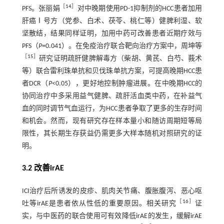
［
14
］
PFS。张丽娟
对中晚期使用PD-1抑制剂的HCC患者加用
肝癌Ⅰ号方（党参、白术、茯苓、桃仁等）健脾利湿、软
坚散结，结果同样证明，加用中药可改善患者近期疗效与
PFS（
P
=0.041）。在免疫治疗联合靶向治疗方案中，周坤等
［
15
］
研究证明疏肝健脾解毒方（柴胡、黄芪、白芍、莪术
等）联合雷利珠单抗和贝伐珠单抗方案，可提高晚期HCC患
者DCR（
P
<0.05），更好地控制肿瘤进展。在中晚期HCC的
协同治疗中多采用益气健脾、疏肝活血类中药，在补益气
血的同时调节气血运行，为HCC患者争取了更多的生存时间
和机会。然而，现有研究存在样本量小和随访周期短等局
限性，其长期生存获益仍需更多大样本随机对照研究的证
明。
3.2 改善irAE
ICI治疗后所诱发的皮疹、肌肉关节痛、腹胀腹泻、恶心呕
［
16
］
吐等irAE是患者依从性低的重要原因。相关研究
证
实，与中医药的联合使用可有效降低irAE的发生，缓解irAE