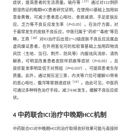
［
17
］
症状，提高患者的生活质量。喻丹等
通过对112例肝
胆湿热证的晚期HCC患者研究证明，在使用ICI基础上加用如
意金黄散，可减少患者恶心呕吐、食欲减退、手足皮肤反
应、乏力等不良反应发生率（
P
<0.05）。在治疗方面，对
于最常发生的皮肤不良反应，中医归属于“药疹”“毒疮”等范
［
18
］
畴，王燕
对ICI治疗后出现1～2级皮肤不良反应且属血
虚风燥证患者，在外用氢化可的松软膏基础上加用四物消
风饮（生地、当归、荆芥、防风等）内服祛风消疹、清热
解表，可明显改善患者皮损伴抓痕等症状（
P
<0.05），且
皮疹复发率明显低于对照组（
P
=0.037），可提高患者生存
质量。此外，通过按压足三里、内关等穴位可缓解ICI带来
［
19
］
的恶心呕吐、腹泻等胃肠道症状
。由此可见，中医药
可通过多种特色治疗手段，减少irAE发生，缓解不良反应症
状。
4 中药联合ICI治疗中晚期HCC机制
中药联合ICI对中晚期HCC的治疗取得良好效果可能与直接抑