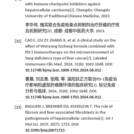
with immune checkpoint inhibitors against
hepatocellular carcinoma
[J]. Chengdu: Chengdu
University of Traditional Chinese Medicine,
2023
.
李华伟.
槐耳联合免疫检查点抑制剂治疗肝癌的疗效
及机制研究
[D]. 成都: 成都中医药大学,
2023
.
CAO
C
,
LIU
ZY
,
ZHANG
X
,
et al
. A clinical study on the
[32]
effect of Wenyang fuzheng formula combined with
PD-1 immunotherapy on the microenvironment of
Yang deficiency type of liver cancer[J].
Labeled
Immunoass Clin Med
,
2024
,
31
(6): 1042-1048. DOI:
10.11748/bjmy.issn.1006-1703.2024.06.012
.
曹晨, 刘志勇, 张翔,
等
. 温阳扶正方联合PD-1免疫治
疗影响阳虚型肝癌微环境的临床研究[J].
标记免疫
分析与临床
,
2024
,
31
(6): 1042-1048. DOI:
10.11748/bjmy.issn.1006-1703.2024.06.012
.
BAGLIERI
J
,
BRENNER
DA
,
KISSELEVA
T
. The role of
[33]
fibrosis and liver-associated fibroblasts in the
pathogenesis of hepatocellular carcinoma[J].
Int J
Mol Sci
,
2019
,
20
(7): 1723. DOI:
10.3390/ijms20071723
.