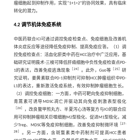
瘤细胞起到抑制作用，实现“1+1>2”的协同效果，具有临床
转化的潜力。
4.2 调节机体免疫系统
中医药联合ICI可通过调控免疫检查点、免疫细胞及改善机
体炎症反应等途径降低免疫抑制、提高免疫应答。（1）调
控免疫检查点：活血化瘀类中药在HCC治疗中广泛应用，基
础研究证明莪术-三棱可降低肝癌细胞中负性免疫检查点PD-
［
24
］
［
25
］
1的表达，改善免疫逃逸现象
。此外，Guo等
研
究证明，姜黄素联合PD-1抑制剂可抑制HCC肿瘤组织中PD-
L1的表达，重新激活免疫系统，有效抑制肿瘤细胞生长。
（2）调控免疫细胞：一方面，中药可靶向免疫抑制细胞，
青蒿素可诱导MDSC凋亡并驱动其向免疫刺激表型极化
［
26
］
，改良鳖甲煎丸方、半夏泻心汤等复方与ICI的联合应
用可抑制肿瘤相关巨噬细胞M2型极化、促进M1型极化，减
［
27
-
少Treg、MDSC等免疫抑制细胞，改善免疫抑制微环境
28
］
。另一方面，含斑蝥素类中药制剂可提高HCC患者
+
+
+
+