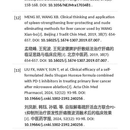
158-168. DOI:
10.1056/NEJMra1703481
.
MENG
XF
,
WANG
XB
. Clinical thinking and application
[12]
of spleen-strengthening liver-protecting and nude
eliminating methods for liver cancer used by WANG
Xian-bo[J].
Beijing J Tradit Chin Med
,
2019
,
38
(7): 654-
657. DOI:
10.16025/j.1674-1307.2019.07.007
.
孟晓峰, 王宪波. 王宪波健脾护肝散结法治疗肝癌的
临证思路与临床应用[J].
北京中医药
,
2019
,
38
(7):
654-657. DOI:
10.16025/j.1674-1307.2019.07.007
.
LIU
FX
,
HAN
Y
,
SUN
T
,
et al
. Clinical efficacy of a self-
[13]
formulated Jiedu Shugan Huoxue formula combined
with PD-1 inhibitors in treating primary liver cancer
after microwave ablation[J].
Acta Chin Med
Pharmacol
,
2024
,
52
(12): 93-98. DOI:
10.19664/j.cnki.1002-2392.240256
.
刘凤新, 韩钰, 孙韬,
等
. 自拟解毒疏肝活血方联合PD-
1抑制剂治疗原发性肝癌微波消融术后的临床效果
[J].
中医药学报
,
2024
,
52
(12): 93-98. DOI:
10.19664/j.cnki.1002-2392.240256
.