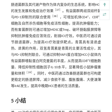
肠道菌群及其代谢产物作为体内复杂的生态系统，影响HCC
［
37
］
的发生发展和免疫治疗效果
。有益菌群两歧双歧杆菌
［
38
］
+
+
与PD-1抑制剂的联合使用
，可增加机体CD4
、CD8
T
细胞及自然杀伤细胞等免疫活性细胞，提高抗肿瘤能力；
而有害菌群则可通过增加MDSC或Treg、破坏肠黏膜屏障等
抑制抗肿瘤免疫应答效应，削弱ICI疗效。中医药可通过调
节肠道菌群，为提高ICI疗效提供靶点。青蒿具有清退虚
热、退黄的作用，双氢青蒿素是青蒿的主要活性成分，其
与PD-1抑制剂联合，可通过抑制YAP1蛋白增加HCC小鼠体内
+
有益菌群嗜黏蛋白阿克曼菌的丰度，从而提高CD8
T细胞数
量、降低抑制性细胞因子IL-10水平，显著降低小鼠肿瘤重
［
39
］
量和体积
。同时，中医药通过改善肠道菌群也可构建
更稳定的肠道屏障，减少食欲不振、腹胀腹痛、大便溏薄
等irAE发生，提高中晚期HCC患者的生活质量。
5 小结