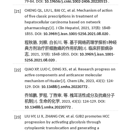
79-84. DOI:
10.19656/j.cnki.1002-2406.20220515
.
CHENG
QL
,
LIU
L
,
BAI
CC
,
et al
. Mechanism of action
[21]
of five classic prescriptions in treatment of
hepatocellular carcinoma based on network
pharmacology[J].
J Clin Hepatol
,
2021
,
37
(8): 1848-
1855. DOI:
10.3969/j.issn.1001-5256.2021.08.020
.
程秋骆, 刘柳, 白长川,
等
. 基于网络药理学探析5种经
典方剂治疗肝细胞癌的作用机制[J].
临床肝胆病杂
志
,
2021
,
37
(8): 1848-1855. DOI:
10.3969/j.issn.1001-
5256.2021.08.020
.
QIAO
XP
,
LUO
C
,
DING
XS
,
et al
. Research progress on
[22]
active components and anticancer molecular
mechanism of Huaier[J].
Chem Life
,
2023
,
43
(1): 124-
129. DOI:
10.13488/j.smhx.20220772
.
乔旭鹏, 罗程, 丁煦审,
等
. 槐耳活性成分及抗癌分子
机制[J].
生命的化学
,
2023
,
43
(1): 124-129. DOI:
10.13488/j.smhx.20220772
.
LIU
HY
,
LI
X
,
ZHANG
CW
,
et al
. GJB2 promotes HCC
[23]
progression by activating glycolysis through
cytoplasmic translocation and generating a