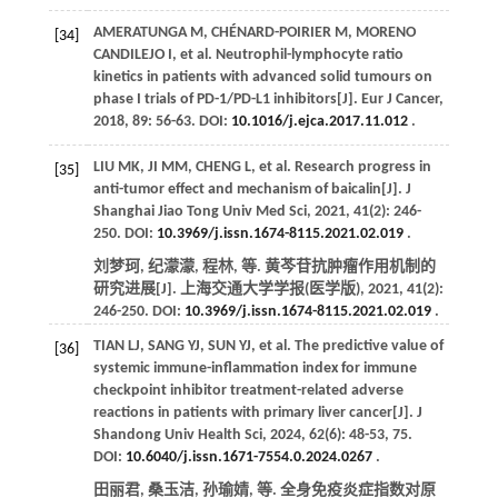
AMERATUNGA
M
,
CHÉNARD-POIRIER
M
,
MORENO
[34]
CANDILEJO
I
,
et al
. Neutrophil-lymphocyte ratio
kinetics in patients with advanced solid tumours on
phase I trials of PD-1/PD-L1 inhibitors[J].
Eur J Cancer
,
2018
,
89
: 56-63. DOI:
10.1016/j.ejca.2017.11.012
.
LIU
MK
,
JI
MM
,
CHENG
L
,
et al
. Research progress in
[35]
anti-tumor effect and mechanism of baicalin[J].
J
Shanghai Jiao Tong Univ Med Sci
,
2021
,
41
(2): 246-
250. DOI:
10.3969/j.issn.1674-8115.2021.02.019
.
刘梦珂, 纪濛濛, 程林,
等
. 黄芩苷抗肿瘤作用机制的
研究进展[J].
上海交通大学学报(医学版)
,
2021
,
41
(2):
246-250. DOI:
10.3969/j.issn.1674-8115.2021.02.019
.
TIAN
LJ
,
SANG
YJ
,
SUN
YJ
,
et al
. The predictive value of
[36]
systemic immune-inflammation index for immune
checkpoint inhibitor treatment-related adverse
reactions in patients with primary liver cancer[J].
J
Shandong Univ Health Sci
,
2024
,
62
(6): 48-53, 75.
DOI:
10.6040/j.issn.1671-7554.0.2024.0267
.
田丽君, 桑玉洁, 孙瑜婧,
等
. 全身免疫炎症指数对原