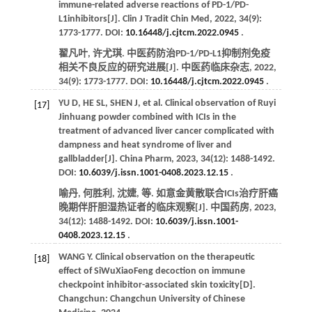
immune-related adverse reactions of PD-1/PD-
L1inhibitors[J].
Clin J Tradit Chin Med
,
2022
,
34
(9):
1773-1777. DOI:
10.16448/j.cjtcm.2022.0945
.
翟凡叶, 许尤琪. 中医药防治PD-1/PD-L1抑制剂免疫
相关不良反应的研究进展[J].
中医药临床杂志
,
2022
,
34
(9): 1773-1777. DOI:
10.16448/j.cjtcm.2022.0945
.
YU
D
,
HE
SL
,
SHEN
J
,
et al
. Clinical observation of Ruyi
[17]
Jinhuang powder combined with ICIs in the
treatment of advanced liver cancer complicated with
dampness and heat syndrome of liver and
gallbladder[J].
China Pharm
,
2023
,
34
(12): 1488-1492.
DOI:
10.6039/j.issn.1001-0408.2023.12.15
.
喻丹, 何胜利, 沈婕,
等
. 如意金黄散联合ICIs治疗肝癌
晚期伴肝胆湿热证者的临床观察[J].
中国药房
,
2023
,
34
(12): 1488-1492. DOI:
10.6039/j.issn.1001-
0408.2023.12.15
.
WANG
Y
. Clinical observation on the therapeutic
[18]
effect of SiWuXiaoFeng decoction on immune
checkpoint inhibitor-associated skin toxicity[D].
Changchun: Changchun University of Chinese