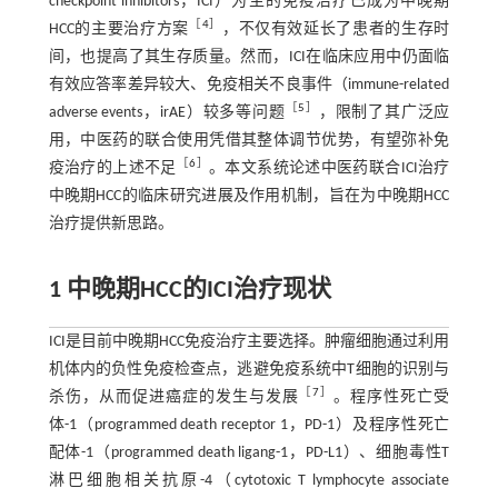
checkpoint inhibitors，ICI）为主的免疫治疗已成为中晚期
［
4
］
HCC的主要治疗方案
，不仅有效延长了患者的生存时
间，也提高了其生存质量。然而，ICI在临床应用中仍面临
有效应答率差异较大、免疫相关不良事件（immune-related
［
5
］
adverse events，irAE）较多等问题
，限制了其广泛应
用，中医药的联合使用凭借其整体调节优势，有望弥补免
［
6
］
疫治疗的上述不足
。本文系统论述中医药联合ICI治疗
中晚期HCC的临床研究进展及作用机制，旨在为中晚期HCC
治疗提供新思路。
1 中晚期HCC的ICI治疗现状
ICI是目前中晚期HCC免疫治疗主要选择。肿瘤细胞通过利用
机体内的负性免疫检查点，逃避免疫系统中T细胞的识别与
［
7
］
杀伤，从而促进癌症的发生与发展
。程序性死亡受
体-1（programmed death receptor 1，PD-1）及程序性死亡
配体-1（programmed death ligang-1，PD-L1）、细胞毒性T
淋巴细胞相关抗原-4（cytotoxic T lymphocyte associate