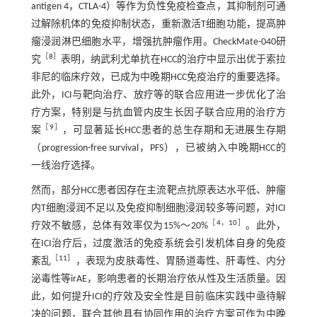
antigen 4，CTLA-4）等作为负性免疫检查点，其抑制剂可通
过解除机体的免疫抑制状态，重新激活T细胞功能，提高肿
瘤浸润淋巴细胞水平，增强抗肿瘤作用。CheckMate-040研
［
8
］
究
表明，纳武利尤单抗在HCC的治疗中显示出优于索拉
非尼的临床疗效，已成为中晚期HCC免疫治疗的重要选择。
此外，ICI与靶向治疗、放疗等的联合应用进一步优化了治
疗方案，特别是与抗血管内皮生长因子联合应用的治疗方
［
9
］
案
，可显著延长HCC患者的总生存期和无进展生存期
（progression-free survival，PFS），已被纳入中晚期HCC的
一线治疗选择。
然而，部分HCC患者因存在主流靶点抗原表达水平低、肿瘤
内T细胞浸润不足以及免疫抑制细胞浸润较多等问题，对ICI
［
4
，
10
］
疗效不敏感，总体有效率仅为15%～20%
。此外，
在ICI治疗后，过度激活的免疫系统会引发机体自身的免疫
［
11
］
紊乱
，表现为皮肤毒性、胃肠道毒性、肝毒性、内分
泌毒性等irAE，影响患者的长期治疗依从性及生活质量。因
此，如何提升ICI的疗效及安全性是目前临床实践中亟待解
决的问题，联合其他具有协同作用的治疗方案可作为中晚