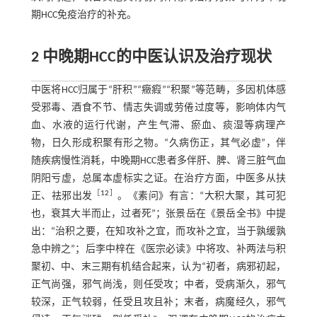
期HCC免疫治疗的补充。
2 中晚期HCC的中医认识及治疗现状
中医将HCC归属于“肝积”“癥瘕”“积聚”等范畴，多因机体感
受邪毒、酒食不节、情志失调或劳倦过度等，影响体内气
血、水液的运行代谢，产生气滞、瘀血、痰湿等病理产
物，日久形成积聚有形之物。“久病伤正，其气必虚”，伴
随疾病慢性消耗，中晚期HCC患者多伴肝、脾、肾三脏气血
阴阳亏虚，总属本虚标实之证。在治疗方面，中医多从扶
［
12
］
正、祛邪出发
。《素问》有言：“大积大聚，其可犯
也，衰其大半而止，过者死”；张景岳在《景岳全书》中提
出：“治积之要，在知攻补之宜，而攻补之宜，当于孰缓孰
急中辨之”；后李中梓在《医宗必读》中将攻、补两法与积
聚初、中、末三期有机结合起来，认为“初者，病邪初起，
正气尚强，邪气尚浅，则任受攻；中者，受病渐久，邪气
较深，正气较弱，任受且攻且补；末者，病魔经久，邪气