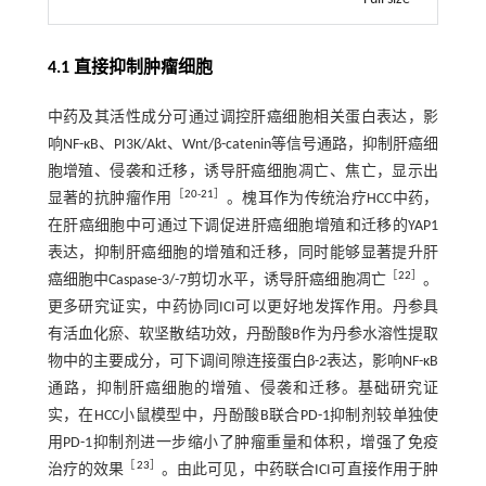
4.1 直接抑制肿瘤细胞
中药及其活性成分可通过调控肝癌细胞相关蛋白表达，影
响NF-κB、PI3K/Akt、Wnt/β-catenin等信号通路，抑制肝癌细
胞增殖、侵袭和迁移，诱导肝癌细胞凋亡、焦亡，显示出
［
20
-
21
］
显著的抗肿瘤作用
。槐耳作为传统治疗HCC中药，
在肝癌细胞中可通过下调促进肝癌细胞增殖和迁移的YAP1
表达，抑制肝癌细胞的增殖和迁移，同时能够显著提升肝
［
22
］
癌细胞中Caspase-3/-7剪切水平，诱导肝癌细胞凋亡
。
更多研究证实，中药协同ICI可以更好地发挥作用。丹参具
有活血化瘀、软坚散结功效，丹酚酸B作为丹参水溶性提取
物中的主要成分，可下调间隙连接蛋白β-2表达，影响NF-κB
通路，抑制肝癌细胞的增殖、侵袭和迁移。基础研究证
实，在HCC小鼠模型中，丹酚酸B联合PD-1抑制剂较单独使
用PD-1抑制剂进一步缩小了肿瘤重量和体积，增强了免疫
［
23
］
治疗的效果
。由此可见，中药联合ICI可直接作用于肿