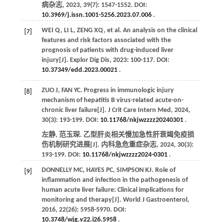
病杂志
,
2023
,
39
(7): 1547-1552. DOI:
10.3969/j.issn.1001-5256.2023.07.006
.
WEI
Q
,
LI
L
,
ZENG
XQ
,
et al
. An analysis on the clinical
[7]
features and risk factors associated with the
prognosis of patients with drug-induced liver
injury[J].
Explor Dig Dis
,
2023
: 100-117. DOI:
10.37349/edd.2023.00021
.
ZUO
J
,
FAN
YC
. Progress in immunologic injury
[8]
mechanism of hepatitis B virus-related acute-on-
chronic liver failure[J].
J Crit Care Intern Med
,
2024
,
30
(3): 193-199. DOI:
10.11768/nkjwzzzz20240301
.
左静, 范玉琛. 乙型肝炎相关慢加急性肝衰竭免疫损
伤机制研究进展[J].
内科急危重症杂志
,
2024
,
30
(3):
193-199. DOI:
10.11768/nkjwzzzz2024-0301
.
DONNELLY
MC
,
HAYES
PC
,
SIMPSON
KJ
. Role of
[9]
inflammation and infection in the pathogenesis of
human acute liver failure: Clinical implications for
monitoring and therapy[J].
World J Gastroenterol
,
2016
,
22
(26): 5958-5970. DOI:
10.3748/wjg.v22.i26.5958
.