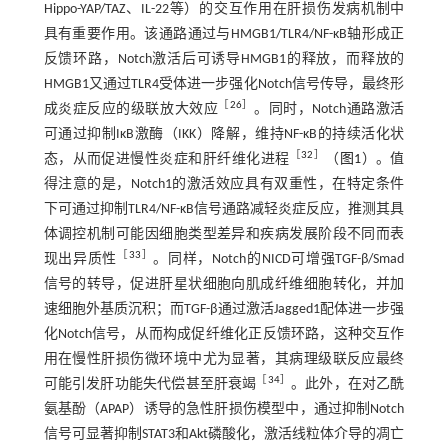
Hippo-YAP/TAZ、IL-22等）的交互作用在肝损伤发病机制中
具有重要作用。该通路通过与HMGB1/TLR4/NF-κB轴形成正
反馈环路，Notch激活后可诱导HMGB1的释放，而释放的
HMGB1又通过TLR4受体进一步强化Notch信号传导，最终形
［
26
］
成炎症反应的级联放大效应
。同时，Notch通路激活
可通过抑制IκB激酶（IKK）降解，维持NF-κB的持续活化状
［
32
］
态，从而促进慢性炎症和肝纤维化进程
（
图1
）。值
得注意的是，Notch1的激活效应具有双重性，在特定条件
下可通过抑制TLR4/NF-κB信号通路减轻炎症反应，推测其具
体调控机制可能因细胞类型差异和疾病发展阶段不同而表
［
33
］
现出异质性
。同样，Notch的NICD可增强TGF-β/Smad
信号的转导，促进肝星状细胞向肌成纤维细胞转化，并加
速细胞外基质沉积；而TGF-β通过激活Jagged1配体进一步强
化Notch信号，从而构成促纤维化正反馈环路，这种交互作
用在慢性肝损伤微环境中尤为显著，其病理级联反应最终
［
34
］
可能引发肝功能失代偿甚至肝衰竭
。此外，在对乙酰
氨基酚（APAP）诱导的急性肝损伤模型中，通过抑制Notch
信号可显著抑制STAT3和Akt磷酸化，激活线粒体介导的凋亡