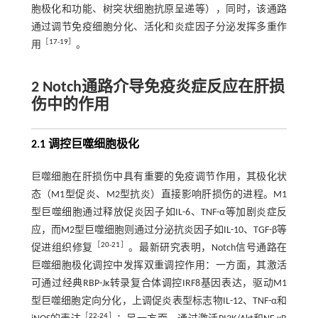
胞极化和功能、树突状细胞抗原呈递等），同时，该通路
通过调节免疫细胞分化、活化和炎症因子分泌发挥多重作
［
17
-
19
］
用
。
2 Notch通路介导免疫炎症反应在肝损
伤中的作用
2.1 调控巨噬细胞极化
巨噬细胞在肝损伤中具有重要的免疫调节作用，其极化状
态（M1型促炎、M2型抗炎）直接影响肝损伤的进程。M1
型巨噬细胞通过释放促炎因子如IL-6、TNF-α等加剧炎症反
应，而M2型巨噬细胞则通过分泌抗炎因子如IL-10、TGF-β等
［
20
-
21
］
促进组织修复
。最新研究表明，Notch信号通路在
巨噬细胞极化调控中发挥双重调控作用：一方面，其激活
可通过经典RBP-Jκ转录复合体调控IRF8基因表达，驱动M1
型巨噬细胞定向分化，上调促炎表型标志物IL-12、TNF-α和
［
22
-
24
］