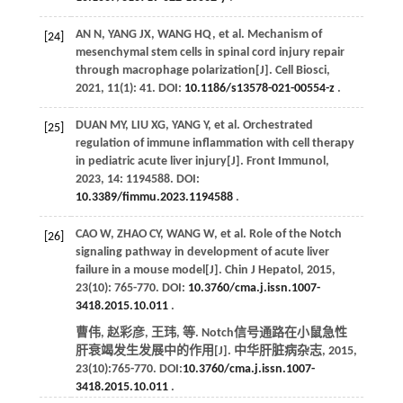
AN
N
,
YANG
JX
,
WANG
HQ
,
et al
. Mechanism of
[24]
mesenchymal stem cells in spinal cord injury repair
through macrophage polarization[J].
Cell Biosci
,
2021
,
11
(1): 41. DOI:
10.1186/s13578-021-00554-z
.
DUAN
MY
,
LIU
XG
,
YANG
Y
,
et al
. Orchestrated
[25]
regulation of immune inflammation with cell therapy
in pediatric acute liver injury[J].
Front Immunol
,
2023
,
14
: 1194588. DOI:
10.3389/fimmu.2023.1194588
.
CAO
W
,
ZHAO
CY
,
WANG
W
,
et al
. Role of the Notch
[26]
signaling pathway in development of acute liver
failure in a mouse model[J].
Chin J Hepatol
,
2015
,
23
(10): 765-770. DOI:
10.3760/cma.j.issn.1007-
3418.2015.10.011
.
曹伟, 赵彩彦, 王玮,
等
. Notch信号通路在小鼠急性
肝衰竭发生发展中的作用[J].
中华肝脏病杂志
,
2015
,
23
(10):765-770. DOI:
10.3760/cma.j.issn.1007-
3418.2015.10.011
.