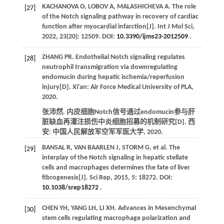
KACHANOVA
O
,
LOBOV
A
,
MALASHICHEVA
A
. The role
[27]
of the Notch signaling pathway in recovery of cardiac
function after myocardial infarction[J].
Int J Mol Sci
,
2022
,
23
(20): 12509. DOI:
10.3390/ijms23-2012509
.
ZHANG
PR
. Endothelial Notch signaling regulates
[28]
neutrophil transmigration via downregulating
endomucin during hepatic ischemia/reperfusion
injury[D]. Xi'an: Air Force Medical University of PLA,
2020
.
张沛然. 内皮细胞Notch信号通过endomucin参与肝
脏缺血再灌注损伤中炎细胞招募的机制研究[D]. 西
安: 中国人民解放军空军军医大学,
2020
.
BANSAL
R
,
VAN BAARLEN
J
,
STORM
G
,
et al
. The
[29]
interplay of the Notch signaling in hepatic stellate
cells and macrophages determines the fate of liver
fibrogenesis[J].
Sci Rep
,
2015
,
5
: 18272. DOI:
10.1038/srep18272
.
CHEN
YH
,
YANG
LH
,
LI
XH
. Advances in Mesenchymal
[30]
stem cells regulating macrophage polarization and