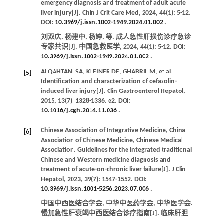
emergency diagnosis and treatment of adult acute
liver injury[J].
Chin J Crit Care Med
,
2024
,
44
(1): 5-12.
DOI:
10.3969/j.issn.1002-1949.2024.01.002
.
刘双庆, 杨建中, 杨婷,
等
. 成人急性肝损伤诊疗急诊
专家共识[J].
中国急救医学
,
2024
,
44
(1): 5-12. DOI:
10.3969/j.issn.1002-1949.2024.01.002
.
ALQAHTANI
SA
,
KLEINER
DE
,
GHABRIL
M
,
et al
.
[5]
Identification and characterization of cefazolin-
induced liver injury[J].
Clin Gastroenterol Hepatol
,
2015
,
13
(7): 1328-1336. e2. DOI:
10.1016/j.cgh.2014.11.036
.
Chinese Association of Integrative Medicine, China
[6]
Association of Chinese Medicine, Chinese Medical
Association. Guidelines for the integrated traditional
Chinese and Western medicine diagnosis and
treatment of acute-on-chronic liver failure[J].
J Clin
Hepatol
,
2023
,
39
(7): 1547-1552. DOI:
10.3969/j.issn.1001-5256.2023.07.006
.
中国中西医结合学会, 中华中医药学会, 中华医学会.
慢加急性肝衰竭中西医结合诊疗指南[J].
临床肝胆