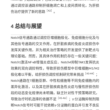
通过调控该通路抑制肝细胞凋亡和上皮间质转化，为肝损
［
42
］
伤治疗提供了新的思路
。
4 总结与展望
Notch信号通路通过调控巨噬细胞极化、免疫细胞分化及与
其他信号通路的交叉作用，在肝脏疾病的免疫炎症损伤中
发挥关键作用，并为相关治疗策略的开发提供了新靶点与
理论基础。然而，其具体作用机制仍存在一些关键问题：
Notch1激活NF-κB增强炎症反应、Notch4抑制TAK1发挥抗炎
效果的双向调控特性，导致肝损伤模型中巨噬细胞M1/M2
［
43
-
44
］
极化难以平衡，给肝损伤调控机制研究带来挑战
；
Notch通路在T细胞亚群、中性粒细胞等不同免疫细胞内的
差异化激活，以及其在肝脏疾病急性炎症与慢性肝损伤阶
段的动态变化规律尚未明确，缺乏针对性干预策略研究，
［
45
-
46
］
导致治疗时机选择的依据不足
；γ-分泌酶抑制剂阻
断Notch信号时可能干扰依赖γ-分泌酶的蛋白并引发不良反