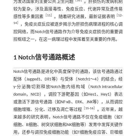
［
10
］
为发达国家的主要公共卫生问题
。肝损伤的发病机制
较为复杂，涉及直接毒性、免疫反应、代谢异常及遗传易
［
11
］
［
12
-
感性等多重因素
。随着研究进展，最新证据表明
14
］
，免疫炎症反应被逐步揭示为肝损伤病理进程的核心调
控网络，而Notch信号通路作为介导免疫炎症损伤的重要调
控枢纽之一，在这一病理过程中发挥着至关重要的作用。
1 Notch信号通路概述
Notch信号通路是进化中高度保守的通路，该信号通路通过
配体（Jagged1、Dll1等）与受体（Notch1～4）的结合，经
γ-分泌酶切割释放Notch胞内结构域（Notch intracellular
domain，NICD），调控下游靶基因（如Hes1、Hey1）表达
或激活下游信号通路（如NF-κB、ERK、JNK等），从而调控
［
15
-
16
］
细胞增殖、分化、迁移及凋亡等过程
。近年来，越
来越多的研究表明，Notch信号通路不仅在免疫细胞（如T
细胞、B细胞、树突状细胞和NK细胞等）发育中发挥关键作
用，还参与调控免疫细胞功能（如T细胞免疫应答、巨噬细