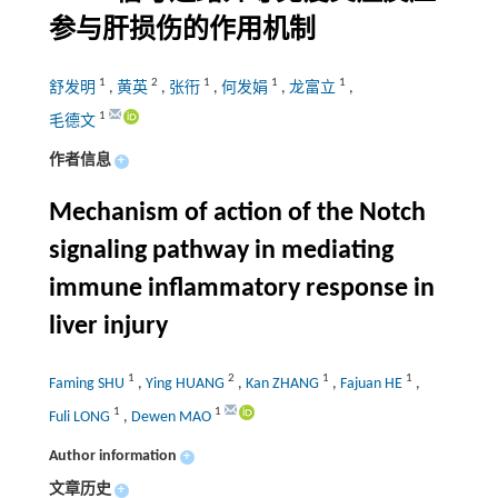
参与肝损伤的作用机制
1
2
1
1
1
舒发明
,
黄英
,
张衎
,
何发娟
,
龙富立
,
1
毛德文
作者信息
+
Mechanism of action of the Notch
signaling pathway in mediating
immune inflammatory response in
liver injury
1
2
1
1
Faming SHU
,
Ying HUANG
,
Kan ZHANG
,
Fajuan HE
,
1
1
Fuli LONG
,
Dewen MAO
Author information
+
文章历史
+