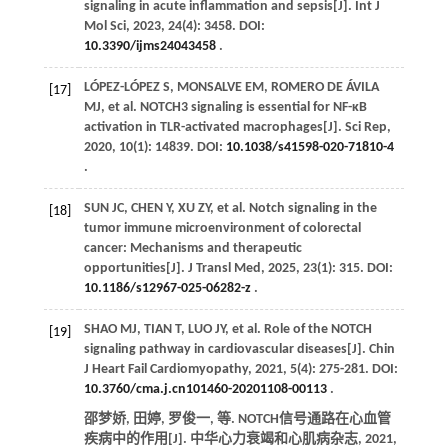
signaling in acute inflammation and sepsis[J].
Int J
Mol Sci
,
2023
,
24
(4): 3458. DOI:
10.3390/ijms24043458
.
LÓPEZ-LÓPEZ
S
,
MONSALVE
EM
,
ROMERO DE ÁVILA
[17]
MJ
,
et al
. NOTCH3 signaling is essential for NF-κB
activation in TLR-activated macrophages[J].
Sci Rep
,
2020
,
10
(1): 14839. DOI:
10.1038/s41598-020-71810-4
.
SUN
JC
,
CHEN
Y
,
XU
ZY
,
et al
. Notch signaling in the
[18]
tumor immune microenvironment of colorectal
cancer: Mechanisms and therapeutic
opportunities[J].
J Transl Med
,
2025
,
23
(1): 315. DOI:
10.1186/s12967-025-06282-z
.
SHAO
MJ
,
TIAN
T
,
LUO
JY
,
et al
. Role of the NOTCH
[19]
signaling pathway in cardiovascular diseases[J].
Chin
J Heart Fail Cardiomyopathy
,
2021
,
5
(4): 275-281. DOI:
10.3760/cma.j.cn101460-20201108-00113
.
邵梦娇, 田婷, 罗俊一,
等
. NOTCH信号通路在心血管
疾病中的作用[J].
中华心力衰竭和心肌病杂志
,
2021
,