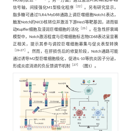
iNOS的表达
；另一方面，通过激活PI3K/Akt和NF-κB
［
22
］
信号轴，间接强化M1型极化程序
。另有研究显示，
脂多糖可通过TLR4/MyD88通路上调巨噬细胞Notch1表达，
触发Notch的NICD核转位并激活下游Hes5等靶基因，进而驱
［
25
］
动Kupffer细胞及浸润巨噬细胞的活化
。在急性肝衰竭
模型中，Notch激活程度与巨噬细胞标志物CD68表达呈显著
正相关，提示其参与调控巨噬细胞募集与促炎表型转换
［
26
-
27
］
。然而，在肝损伤后的修复阶段，Notch通路可能
通过诱导M2型巨噬细胞极化，促进IL-10等抗炎因子分泌，
［
27
］
形成炎症消退的负反馈调节机制
（
图1
）。