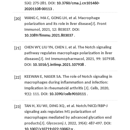
5
(4): 275-281. DOI:
10.3760/cma.j.cn101460-
20201108-00113
.
WANG
C
,
MA
C
,
GONG
LH
,
et al
. Macrophage
[20]
polarization and its role in liver disease[J].
Front
Immunol
,
2021
,
12
: 803037. DOI:
10.3389/fimmu.2021.803037
.
CHEN
WY
,
LIU
YN
,
CHEN
J
,
et al
. The Notch signaling
[21]
pathway regulates macrophage polarization in liver
diseases[J].
Int Immunopharmacol
,
2021
,
99
: 107938.
DOI:
10.1016/j.intimp.2021.107938
.
KEEWAN
E
,
NASER
SA
. The role of Notch signaling in
[22]
macrophages during inflammation and infection:
Implication in rheumatoid arthritis [J].
Cells
,
2020
,
9
(1): 111. DOI:
10.3390/cells9010111
.
TAN
H
,
XU
WJ
,
DING
XQ
,
et al
. Notch/NICD/RBP-J
[23]
signaling axis regulates M1 polarization of
macrophages mediated by advanced glycation end
products[J].
Glycoconj J
,
2022
,
39
(4): 487-497. DOI:
10.1007/s10719-022-10062-y
.