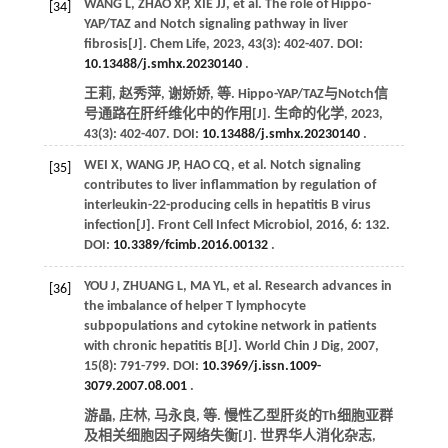
WANG
L
,
ZHAO
XP
,
XIE
JJ
,
et al
. The role of Hippo-
[34]
YAP/TAZ and Notch signaling pathway in liver
fibrosis[J].
Chem Life
,
2023
,
43
(3): 402-407. DOI:
10.13488/j.smhx.20230140
.
王莉, 赵秀萍, 谢娇娇,
等
. Hippo-YAP/TAZ与Notch信
号通路在肝纤维化中的作用[J].
生命的化学
,
2023
,
43
(3): 402-407. DOI:
10.13488/j.smhx.20230140
.
WEI
X
,
WANG
JP
,
HAO
CQ
,
et al
. Notch signaling
[35]
contributes to liver inflammation by regulation of
interleukin-22-producing cells in hepatitis B virus
infection[J].
Front Cell Infect Microbiol
,
2016
,
6
: 132.
DOI:
10.3389/fcimb.2016.00132
.
YOU
J
,
ZHUANG
L
,
MA
YL
,
et al
. Research advances in
[36]
the imbalance of helper T lymphocyte
subpopulations and cytokine network in patients
with chronic hepatitis B[J].
World Chin J Dig
,
2007
,
15
(8): 791-799. DOI:
10.3969/j.issn.1009-
3079.2007.08.001
.
游晶, 庄林, 马永良,
等
. 慢性乙型肝炎的Th细胞亚群
及相关细胞因子网络失衡[J].
世界华人消化杂志
,