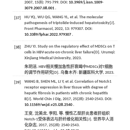
2007
,
15
(8): 791-799. DOI:
10.3969/j.issn.1009-
3079.2007.08.001
.
HU
YQ
,
WU
QG
,
WANG
YL
,
et al
. The molecular
[37]
pathogenesis of triptolide-induced hepatotoxicity[J].
Front Pharmacol
,
2022
,
13
: 979307. DOI:
10.3389/fphar.2022.979307
.
ZHU
YJ
. Study on the regulatory effect of MDSCs on T
[38]
cells in HBV-acute-on-chronic liver failure[D]. Urumqi:
Xinjiang Medical University,
2023
.
朱玥洁. HBV相关慢加急性肝衰竭中MDSCs对T细胞
的调节作用研究[D]. 乌鲁木齐: 新疆医科大学,
2023
.
WANG
B
,
SHEN
ML
,
LI
Y
,
et al
. Correlation of Notch1
[39]
receptor expression in liver tissue with degree of
hepatic fibrosis in patients with chronic hepatitis
B[J].
World Chin J Dig
,
2017
,
25
(28): 2540-2543. DOI:
10.11569/wcjd.v25.i28.2540
.
王变, 沈美龙, 李阳,
等
. 慢性乙型肝炎患者肝组织
Notch-1受体表达与肝纤维化相关性[J].
世界华人消
化杂志
,
2017
,
25
(28): 2540-2543.