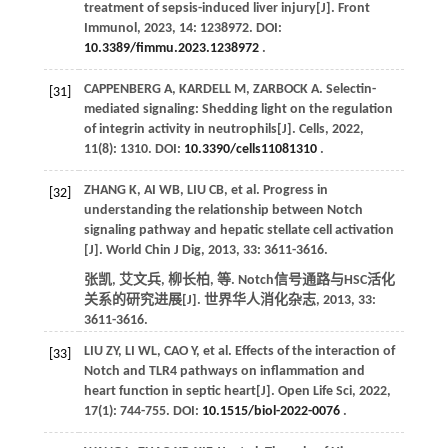
treatment of sepsis-induced liver injury[J].
Front
Immunol
,
2023
,
14
: 1238972. DOI:
10.3389/fimmu.2023.1238972
.
CAPPENBERG
A
,
KARDELL
M
,
ZARBOCK
A
. Selectin-
[31]
mediated signaling: Shedding light on the regulation
of integrin activity in neutrophils[J].
Cells
,
2022
,
11
(8): 1310. DOI:
10.3390/cells11081310
.
ZHANG
K
,
AI
WB
,
LIU
CB
,
et al
. Progress in
[32]
understanding the relationship between Notch
signaling pathway and hepatic stellate cell activation
[J].
World Chin J Dig
,
2013
,
33
: 3611-3616.
张凯, 艾文兵, 柳长柏,
等
. Notch信号通路与HSC活化
关系的研究进展[J].
世界华人消化杂志
,
2013
,
33
:
3611-3616.
LIU
ZY
,
LI
WL
,
CAO
Y
,
et al
. Effects of the interaction of
[33]
Notch and TLR4 pathways on inflammation and
heart function in septic heart[J].
Open Life Sci
,
2022
,
17
(1): 744-755. DOI:
10.1515/biol-2022-0076
.