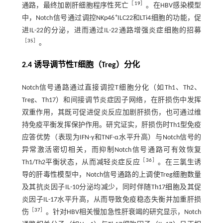
［
19
］
通路，最终加剧肝细胞程序性死亡
。在HBV感染模型
+
中，Notch信号通过调控NKp46
ILC22和LTi4细胞的功能，促
进IL-22的分泌，进而通过IL-22通路增强炎症细胞的招募
［
35
］
。
2.4 诱导调节性T细胞（Treg）分化
Notch信号通路通过直接调控T细胞分化（如Th1、Th2、
Treg、Th17）和间接调节炎症因子网络，在肝损伤中发挥
双重作用，其既可促进促炎反应加剧肝损伤，也可通过维
持免疫平衡发挥保护作用。研究证实，肝损伤时Th1型免疫
应答优势（表现为IFN-γ和TNF-α水平升高）与Notch信号的
异常激活密切相关，而抑制Notch信号通路可有效恢复
［
36
］
Th1/Th2平衡状态，从而减轻炎症反应
。在三氯生诱
导的肝毒性模型中，Notch信号通路的上调使Treg细胞数量
及其抗炎因子IL-10分泌均减少，同时伴随Th17细胞及其促
炎因子IL-17水平升高，从而导致免疫稳态失衡并加重肝损
［
37
］
伤
。针对HBV相关慢加急性肝衰竭的研究显示，Notch