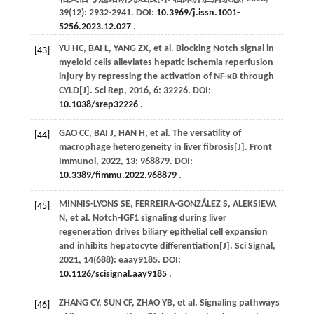
39
(12): 2932-2941. DOI:
10.3969/j.issn.1001-
5256.2023.12.027
.
YU
HC
,
BAI
L
,
YANG
ZX
,
et al
. Blocking Notch signal in
[43]
myeloid cells alleviates hepatic ischemia reperfusion
injury by repressing the activation of NF-κB through
CYLD[J].
Sci Rep
,
2016
,
6
: 32226. DOI:
10.1038/srep32226
.
GAO
CC
,
BAI
J
,
HAN
H
,
et al
. The versatility of
[44]
macrophage heterogeneity in liver fibrosis[J].
Front
Immunol
,
2022
,
13
: 968879. DOI:
10.3389/fimmu.2022.968879
.
MINNIS-LYONS
SE
,
FERREIRA-GONZÁLEZ
S
,
ALEKSIEVA
[45]
N
,
et al
. Notch-IGF1 signaling during liver
regeneration drives biliary epithelial cell expansion
and inhibits hepatocyte differentiation[J].
Sci Signal
,
2021
,
14
(688): eaay9185. DOI:
10.1126/scisignal.aay9185
.
ZHANG
CY
,
SUN
CF
,
ZHAO
YB
,
et al
. Signaling pathways
[46]