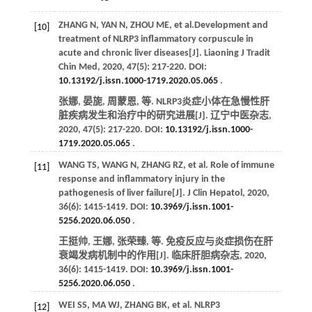
ZHANG
N
,
YAN
N
,
ZHOU
ME
,
et al
.Development and
[10]
treatment of NLRP3 inflammatory corpuscule in
acute and chronic liver diseases[J].
Liaoning J Tradit
Chin Med
,
2020
,
47
(5): 217-220. DOI:
10.13192/j.issn.1000-1719.2020.05.065
.
张娜, 晏旎, 周蒙恩,
等
. NLRP3炎症小体在急慢性肝
脏疾病发生和治疗中的研究进展[J].
辽宁中医杂志
,
2020
,
47
(5): 217-220. DOI:
10.13192/j.issn.1000-
1719.2020.05.065
.
WANG
TS
,
WANG
N
,
ZHANG
RZ
,
et al
. Role of immune
[11]
response and inflammatory injury in the
pathogenesis of liver failure[J].
J Clin Hepatol
,
2020
,
36
(6): 1415-1419. DOI:
10.3969/j.issn.1001-
5256.2020.06.050
.
王挺帅, 王娜, 张荣臻,
等
. 免疫反应与炎症损伤在肝
衰竭发病机制中的作用[J].
临床肝胆病杂志
,
2020
,
36
(6): 1415-1419. DOI:
10.3969/j.issn.1001-
5256.2020.06.050
.
WEI
SS
,
MA
WJ
,
ZHANG
BK
,
et al
. NLRP3
[12]