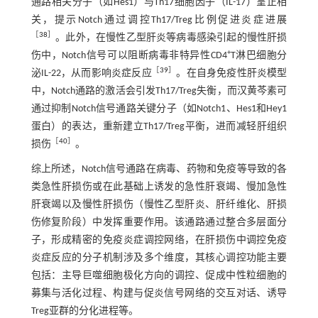
通路相关分子（如Hes1）与Th17细胞因子（IL-17）呈正相
关，提示Notch通过调控Th17/Treg比例促进炎症进展
［
38
］
。此外，在慢性乙型肝炎等病毒感染引起的慢性肝损
+
伤中，Notch信号可以阻断病毒非特异性CD4
T淋巴细胞分
［
39
］
泌IL-22，从而影响炎症反应
。在自身免疫性肝炎模型
中，Notch通路的激活会引发Th17/Treg失衡，而汉黄芩素可
通过抑制Notch信号通路关键分子（如Notch1、Hes1和Hey1
蛋白）的表达，重新建立Th17/Treg平衡，进而减轻肝组织
［
40
］
损伤
。
综上所述，Notch信号通路在病毒、药物和免疫等导致的各
类急性肝损伤或在此基础上诱发的急性肝衰竭、慢加急性
肝衰竭以及慢性肝损伤（慢性乙型肝炎、肝纤维化、肝损
伤修复阶段）中发挥重要作用。该通路通过整合多层面分
子，形成精密的免疫炎症调控网络，在肝损伤中调控免疫
炎症反应的分子机制涉及多个维度，其核心调控功能主要
包括：主导巨噬细胞极化方向的调控、促成中性粒细胞的
募集与活化过程、构建与促炎信号网络的交互对话、诱导
Treg亚群的分化进程等。