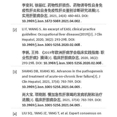
李变利, 徐丽红. 药物性肝损伤、药物诱导性自身免
疫性肝炎和自身免疫性肝炎鉴别诊断研究进展[J].
实用肝脏病杂志
,
2021
,
24
(4): 460-463. DOI:
10.3969/j.issn.1672-5069.2021.04.002
.
LI
F
,
WANG
S
. An excerpt of EASL clinical practice
[2]
guideline: Occupational liver diseases(2019)[J].
J Clin
Hepatol
,
2020
,
36
(2): 293-298. DOI:
10.3969/j.issn.1001-5256.2020.02.008
.
李帆, 王帅. 《2019年欧洲肝病学会临床实践指南: 职
业性肝病》摘译[J].
临床肝胆病杂志
,
2020
,
36
(2):
293-298. DOI:
10.3969/j.issn.1001-5256.2020.02.008
.
SHANG
DB
,
XIANG
XG
. Advances in the pathogenesis
[3]
and treatment of acute-on-chronic liver failure[J].
J
Clin Hepatol
,
2021
,
37
(4): 765-769. DOI:
10.3969/j.issn.1001-5256.2021.04.005
.
尚大宝, 项晓刚. 慢加急性肝衰竭的发病机制和治疗
进展[J].
临床肝胆病杂志
,
2021
,
37
(4): 765-769. DOI:
10.3969/j.issn.1001-5256.2021.04.005
.
LIU
SQ
,
YANG
JZ
,
YANG
T
,
et al
. Expert consensus on
[4]