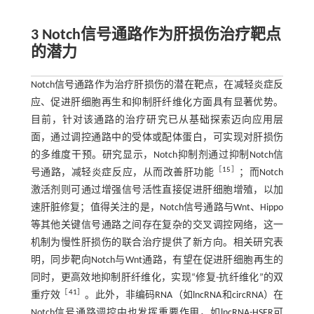
3 Notch信号通路作为肝损伤治疗靶点
的潜力
Notch信号通路作为治疗肝损伤的潜在靶点，在减轻炎症反
应、促进肝细胞再生和抑制肝纤维化方面具有显著优势。
目前，针对该通路的治疗研究已从基础探索迈向应用层
面，通过调控通路中的受体或配体蛋白，可实现对肝损伤
的多维度干预。研究显示，Notch抑制剂通过抑制Notch信
［
15
］
号通路，减轻炎症反应，从而改善肝功能
；而Notch
激活剂则可通过增强信号活性直接促进肝细胞增殖，以加
速肝脏修复；值得关注的是，Notch信号通路与Wnt、Hippo
等其他关键信号通路之间存在复杂的交叉调控网络，这一
机制为慢性肝损伤的联合治疗提供了新方向。相关研究表
明，同步靶向Notch与Wnt通路，有望在促进肝细胞再生的
同时，更高效地抑制肝纤维化，实现“修复-抗纤维化”的双
［
41
］
重疗效
。此外，非编码RNA（如lncRNA和circRNA）在
Notch信号通路调控中也发挥重要作用，如lncRNA-HSER可