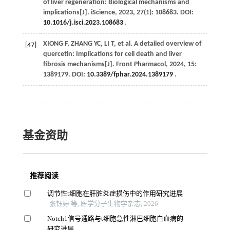
of liver regeneration: Biological mechanisms and
implications[J].
iScience
,
2023
,
27
(1): 108683. DOI:
10.1016/j.isci.2023.108683
.
XIONG
F
,
ZHANG
YC
,
LI
T
,
et al
. A detailed overview of
[47]
quercetin: Implications for cell death and liver
fibrosis mechanisms[J].
Front Pharmacol
,
2024
,
15
:
1389179. DOI:
10.3389/fphar.2024.1389179
.
基金资助