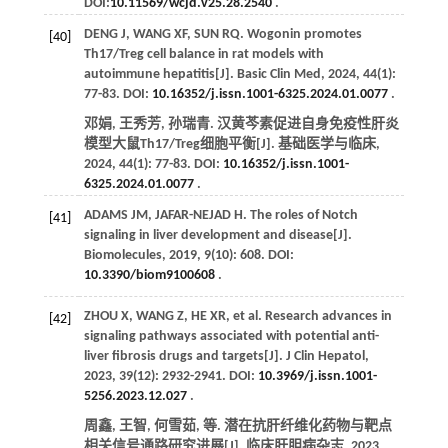
DOI:
10.11569/wcjd.v25.28.2540
.
DENG
J
,
WANG
XF
,
SUN
RQ
. Wogonin promotes
[40]
Th17/Treg cell balance in rat models with
autoimmune hepatitis[J].
Basic Clin Med
,
2024
,
44
(1):
77-83. DOI:
10.16352/j.issn.1001-6325.2024.01.0077
.
邓娟, 王秀芳, 孙瑞青. 汉黄芩素促进自身免疫性肝炎
模型大鼠Th17/Treg细胞平衡[J].
基础医学与临床
,
2024
,
44
(1): 77-83. DOI:
10.16352/j.issn.1001-
6325.2024.01.0077
.
ADAMS
JM
,
JAFAR-NEJAD
H
. The roles of Notch
[41]
signaling in liver development and disease[J].
Biomolecules
,
2019
,
9
(10): 608. DOI:
10.3390/biom9100608
.
ZHOU
X
,
WANG
Z
,
HE
XR
,
et al
. Research advances in
[42]
signaling pathways associated with potential anti-
liver fibrosis drugs and targets[J].
J Clin Hepatol
,
2023
,
39
(12): 2932-2941. DOI:
10.3969/j.issn.1001-
5256.2023.12.027
.
周鑫, 王智, 何雪茹,
等
. 潜在抗肝纤维化药物与靶点
相关信号通路研究进展[J].
临床肝胆病杂志
,
2023
,