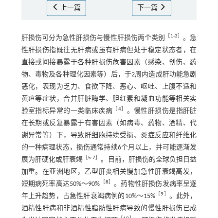
上一篇
下一篇
［
1
-
3
］
肝损伤可分为急性肝损伤与慢性肝损伤两个类别
。急
性肝损伤指既往无肝病或虽有肝病但处于稳定状态者，在
直接或间接暴露于各种肝损伤危害因素（感染、创伤、药
物、毒物及各种理化因素等）后，于2周内造成肝功能急剧
恶化，表现为乏力、食欲下降、恶心、呕吐、上腹不适和
黄疸等症状，合并肝脏酶学、胆红素和凝血功能等相关实
［
4
］
验室指标异常的一类临床疾病
。慢性肝损伤是指肝脏
在长期或反复暴露于有害因素（如病毒、药物、酒精、代
谢异常等）下，导致肝细胞持续受损、炎症反应和纤维化
的一种病理状态，损伤通常持续6个月以上，并可能逐渐发
［
5
-
7
］
展为肝硬化或肝衰竭
。目前，肝损伤的全球负担日益
加重。在亚洲地区，乙型肝炎相关慢加急性肝衰竭高发，
［
8
］
短期病死率高达50%～90%
。药物性肝损伤发病率呈逐
［
9
］
年上升趋势，占急性肝衰竭病例的10%～15%
。此外，
酒精性肝病和非酒精性脂肪性肝病导致的慢性肝损伤已成