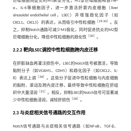
巨噬细胞向促炎的M1表型分化，M1型巨噬细胞释放TNF-
α、IL-6等细胞因子，进一步激活肝窦内皮细胞（liver
sinusoidal endothelial cell，LSEC）并增强趋化因子（如
［
29
-
30
］
CXCL1、CXCL5）的表达，从而吸引中性粒细胞
。反
之，抑制Notch通路可减少M1极化，同时促进抗炎的M2型
［
30
］
巨噬细胞分化，降低中性粒细胞的趋化性
。
2.2.2 靶向LSEC调控中性粒细胞跨内皮迁移
在肝脏缺血再灌注损伤中，LSEC的Notch信号被激活，导致
黏附分子（如VCAM1、CDH5）和趋化因子（如CXCL2、IL-
［
28
］
8）表达上调
。这些分子促进中性粒细胞与内皮细胞
的黏附、滚动及跨内皮迁移，最终导致中性粒细胞在肝组
［
31
］
织中大量浸润
。相反，抑制LSEC的Notch信号可显著减
［
28
］
少中性粒细胞浸润，减轻肝损伤
。
2.3 与炎症相关信号通路的交互作用
Notch信号通路与炎症相关信号通路（如NF-κB、TGF-β、