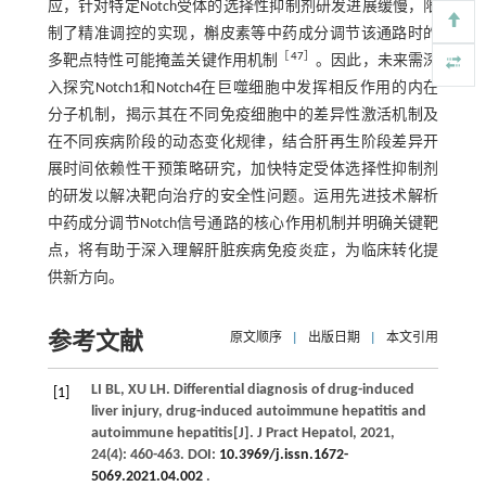
应，针对特定Notch受体的选择性抑制剂研发进展缓慢，限
制了精准调控的实现，槲皮素等中药成分调节该通路时的
［
47
］
多靶点特性可能掩盖关键作用机制
。因此，未来需深
入探究Notch1和Notch4在巨噬细胞中发挥相反作用的内在
分子机制，揭示其在不同免疫细胞中的差异性激活机制及
在不同疾病阶段的动态变化规律，结合肝再生阶段差异开
展时间依赖性干预策略研究，加快特定受体选择性抑制剂
的研发以解决靶向治疗的安全性问题。运用先进技术解析
中药成分调节Notch信号通路的核心作用机制并明确关键靶
点，将有助于深入理解肝脏疾病免疫炎症，为临床转化提
供新方向。
参考文献
原文顺序
|
出版日期
|
本文引用
LI
BL
,
XU
LH
. Differential diagnosis of drug-induced
[1]
liver injury, drug-induced autoimmune hepatitis and
autoimmune hepatitis[J].
J Pract Hepatol
,
2021
,
24
(4): 460-463. DOI:
10.3969/j.issn.1672-
5069.2021.04.002
.