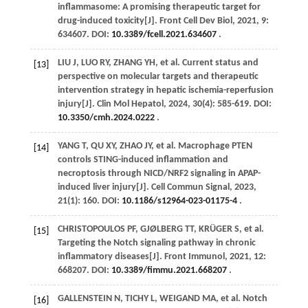
inflammasome: A promising therapeutic target for
drug-induced toxicity[J].
Front Cell Dev Biol
,
2021
,
9
:
634607. DOI:
10.3389/fcell.2021.634607
.
LIU
J
,
LUO
RY
,
ZHANG
YH
,
et al
. Current status and
[13]
perspective on molecular targets and therapeutic
intervention strategy in hepatic ischemia-reperfusion
injury[J].
Clin Mol Hepatol
,
2024
,
30
(4): 585-619. DOI:
10.3350/cmh.2024.0222
.
YANG
T
,
QU
XY
,
ZHAO
JY
,
et al
. Macrophage PTEN
[14]
controls STING-induced inflammation and
necroptosis through NICD/NRF2 signaling in APAP-
induced liver injury[J].
Cell Commun Signal
,
2023
,
21
(1): 160. DOI:
10.1186/s12964-023-01175-4
.
CHRISTOPOULOS
PF
,
GJØLBERG
TT
,
KRÜGER
S
,
et al
.
[15]
Targeting the Notch signaling pathway in chronic
inflammatory diseases[J].
Front Immunol
,
2021
,
12
:
668207. DOI:
10.3389/fimmu.2021.668207
.
GALLENSTEIN
N
,
TICHY
L
,
WEIGAND
MA
,
et al
. Notch
[16]