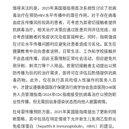
值得关注的是，2025年美国版指南首次系统性讨论了抗病
毒治疗在预防HBV水平传播中的潜在作用。对于存在病毒
血症且传播风险较高的患者，可考虑为其密切接触者提供
抗病毒治疗。相关治疗决策应通过医患共同评估完成，综
合考虑接触者的免疫状况及疫苗接种史。同时，指南强调
在讨论水平传播问题时应避免对患者造成污名化。医生在
健康教育中应向患者说明，日常生活、工作和学校接触并
不会造成传播，因此无需限制正常社会活动，但应避免共
用牙刷、剃须刀等个人用品。若密切接触者主动提出以预
防传播为目的的治疗需求，医师可在评估后酌情提供抗病
毒药物。此外，仅在执行高风险侵入性操作的医务人员
中，才建议遵循美国医疗保健流行病学协会急症医院CHB医
务人员管理指南/2024年CDC指南接受抗病毒治疗以预防职
业性传播，但无需因自身感染状态而向他人披露病情。
在母婴传播预防方面，2025年美国版指南提出了更新的阻
断策略，其中包括在特定情境下允许新生儿免用乙型肝炎
免疫球蛋白（hepatitis B immunoglobulin，HBIG）的建议。