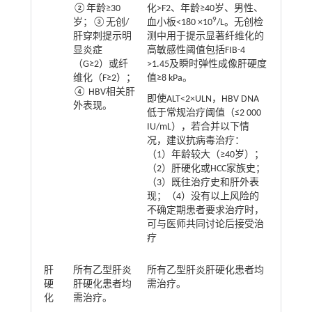
②年龄≥30
化>F2、年龄≥40岁、男性、
9
岁；③无创/
血小板<180 ×10
/L。无创检
肝穿刺提示明
测中用于提示显著纤维化的
显炎症
高敏感性阈值包括FIB-4
（G≥2）或纤
>1.45及瞬时弹性成像肝硬度
维化（F≥2）；
值≥8 kPa。
④ HBV相关肝
即使ALT<2×ULN，HBV DNA
外表现。
低于常规治疗阈值（≤2 000
IU/mL），若合并以下情
况，建议抗病毒治疗：
（1）年龄较大（≥40岁）；
（2）肝硬化或HCC家族史；
（3）既往治疗史和肝外表
现；（4）没有以上风险的
不确定期患者要求治疗时，
可与医师共同讨论后接受治
疗
肝
所有乙型肝炎
所有乙型肝炎肝硬化患者均
硬
肝硬化患者均
需治疗。
化
需治疗。