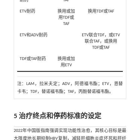
耐药
TAF
ETV耐药
换用或加
换用TDF或TAF
用TDF或
TAF
ETV和ADV耐药
ETV联合TDF，或ETV
联合TAF，或换用
TDF或TAF
TDF或TAF耐药
换用或加
用ETV
注：
LAM，拉米夫定；ADV，阿德福韦酯；ETV，恩替
卡韦；TDF，替诺福韦酯；TAF，丙酚替诺福韦酯。
5 治疗终点和停药标准的设定
2022年中国版指南强调实现功能性治愈，其核心目标是最
大限度地长期抑制HBV复制，减轻肝细胞炎症坏死和肝纤