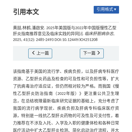
引用格式 ▾
引用本文
黄喆,林鹤,潘啟安. 2025年美国版与2022年中国版慢性乙型
肝炎指南推荐意见及临床实践的异同[J].
临床肝胆病杂志
,
2025, 41(12): 2485-2493 DOI:10.12449/JCH251208
上一篇
下一篇
该指南基于美国的流行学、疾病负担，以及肝病专科医疗
资源、乙型肝炎药品及检查的可及性和可负担性等，扩大
了抗病毒治疗适应证，但仍然相对较为严格。而我国《慢
性乙型肝炎防治指南（2022年版）》更注重公共卫生理
念，在总结梳理最新临床研究证据的基础上，充分考虑了
我国的流行病学现状、疾病负担及肝病专科临床医疗资
源，特别是一线抗乙型肝炎药物的可及性及可支付性，着
力推荐在不涉及入托、入学及入职的健康体检和各种日常
医疗活动中扩大乙型肝炎检测、简化启动治疗流程，并大