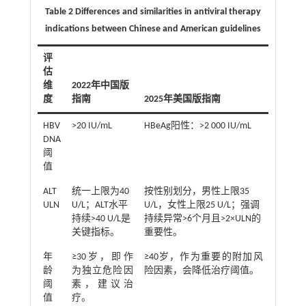
Table 2 Differences and similarities in antiviral therapy
indications between Chinese and American guidelines
评
估
维
2022年中国版
度
指南
2025年美国版指南
HBV
>20 IU/mL
HBeAg阳性：>2 000 IU/mL
DNA
阈
值
ALT
统一上限为40
按性别划分，男性上限35
ULN
U/L；ALT水平
U/L，女性上限25 U/L；强调
持续>40 U/L是
持续异常>6个月且>2×ULN的
关键指标。
重要性。
年
≥30岁，即作
≥40岁，作为重要的附加风
龄
为独立危险因
险因素，会降低治疗阈值。
阈
素，建议治
值
疗。