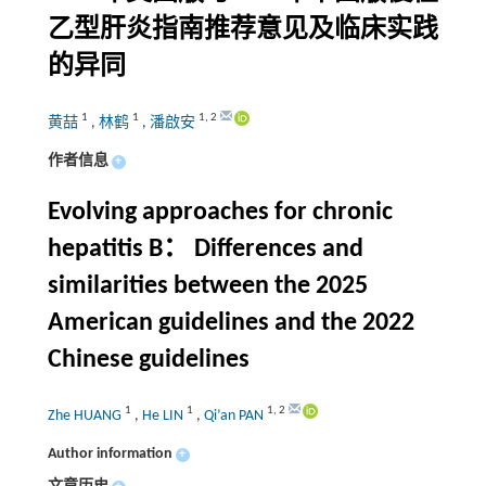
乙型肝炎指南推荐意见及临床实践
的异同
1
1
1
,
2
黄喆
,
林鹤
,
潘啟安
作者信息
+
Evolving approaches for chronic
hepatitis B： Differences and
similarities between the 2025
American guidelines and the 2022
Chinese guidelines
1
1
1
,
2
Zhe HUANG
,
He LIN
,
Qi’an PAN
Author information
+