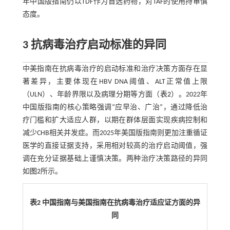
年中国版指南仍以TDF作为首选药物，对TAF的使用持审慎
态度。
3 抗病毒治疗启动标准的异同
中美指南在抗病毒治疗的启动标准和治疗决策方面存在显
著差异，主要体现在HBV DNA阈值、ALT正常值上限
（ULN）、年龄界限以及病理分期等方面（
表2
）。2022年
中国版指南的核心策略强调“应早治、广治”，通过降低治
疗门槛和扩大适应人群，以期在群体层面实现疾病控制和
减少CHB相关并发症。而2025年美国版指南则更加注重循证
医学的直接证据支持，采用相对较高的治疗启动阈值，强
调在充分证据基础上谨慎决策。两种治疗决策路径的异同
如
图2
所示。
表2 中国指南与美国指南在抗病毒治疗适应证方面的异
同