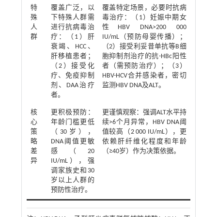
特
覆盖广泛，以
覆盖特定场景，必要时抗病
殊
下特殊人群需
毒治疗：（1）妊娠中期女
人
进行抗病毒治
性HBV DNA>200 000
群
疗：（1）肝
IU/mL（预防母婴传播）；
衰竭、HCC、
（2）接受利妥昔单抗等B细
肝移植患者；
胞抑制剂治疗的抗-HBc阳性
（2）接受化
者（需预防治疗）；（3）
疗、免疫抑制
HBV-HCV合并感染者，密切
剂、DAA治疗
监测HBV DNA及ALT。
者。
核
更积极预防：
更谨慎观察：强调ALT水平持
心
年龄门槛更低
续>6个月异常，HBV DNA阈
策
（30岁），
值较高（2 000 IU/mL），更
略
DNA阈值更敏
依赖肝纤维化程度和年龄
差
感（20
（≥40岁）作为决策依据。
异
IU/mL），强
调家族史和30
岁以上人群的
预防性治疗。