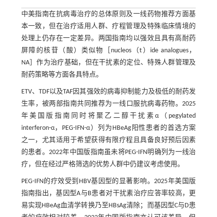
中美指南在抗病毒治疗的总体原则及一线药物推荐方面基
本一致，但在治疗适用人群、疗程管理及特殊临床情境的
处理上仍存在一定差异。两国指南均以强效且具有高耐药
屏障的核苷（酸）类似物［nucleos（t）ide analogues，
NA］作为治疗基础，但在干扰素的定位、特殊人群管理及
耐药策略等方面各具特点。
ETV、TDF以及TAF因其强效的病毒抑制能力及极低的耐药发
生率，被两部指南共同推荐为一线口服抗病毒药物。2025
年美国版指南同时将聚乙二醇干扰素α（pegylated
interferon-α，PEG-IFN-α）列为HBeAg阳性患者的首选方案
之一，尤其适用于希望获得有限疗程且具备良好预后因素
的患者。2022年中国版指南虽未将PEG-IFN明确列为一线治
疗，但在经过严格筛选的优势人群中仍建议考虑使用。
PEG-IFN的疗效受到HBV基因型的显著影响。2025年美国版
指南指出，基因型A与B患者对干扰素治疗应答率较高，更
易实现HBeAg血清学转换乃至HBsAg清除；而基因型C与D患