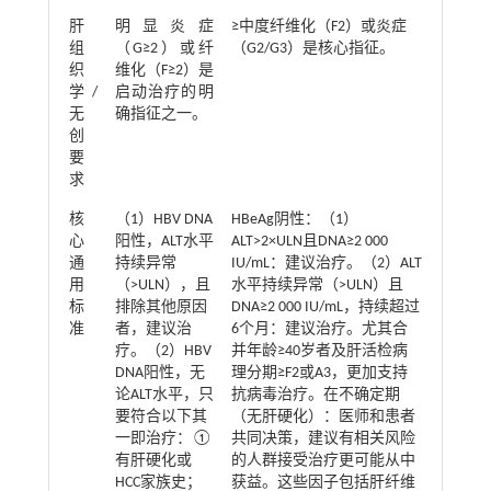
肝
明显炎症
≥中度纤维化（F2）或炎症
组
（G≥2）或纤
（G2/G3）是核心指征。
织
维化（F≥2）是
学/
启动治疗的明
无
确指征之一。
创
要
求
核
（1）HBV DNA
HBeAg阴性：（1）
心
阳性，ALT水平
ALT>2×ULN且DNA≥2 000
通
持续异常
IU/mL：建议治疗。（2）ALT
用
（>ULN），且
水平持续异常（>ULN）且
标
排除其他原因
DNA≥2 000 IU/mL，持续超过
准
者，建议治
6个月：建议治疗。尤其合
疗。（2）HBV
并年龄≥40岁者及肝活检病
DNA阳性，无
理分期≥F2或A3，更加支持
论ALT水平，只
抗病毒治疗。在不确定期
要符合以下其
（无肝硬化）：医师和患者
一即治疗：①
共同决策，建议有相关风险
有肝硬化或
的人群接受治疗更可能从中
HCC家族史；
获益。这些因子包括肝纤维