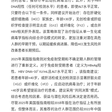
伤的患者，推荐尽早启动抗病毒治疗。此外，对于HBV
DNA阳性（任何可检测水平）的患者，即使ALT水平正常，
只要符合以下任一条件，同样建议开始治疗：存在肝硬化
或肝细胞癌（HCC）家族史，年龄≥30岁，无创检查或肝组
织学检查提示明显炎症（G≥2）或纤维化（F≥2），或合并
HBV相关肝外表现。该策略体现了治疗指征从单一生化或
病毒学指标向综合评估模式的转变，更加注重对潜在高危
人群的早期干预，以期延缓疾病进展、降低HCC发生风险并
改善患者长期预后。
2025年美国版指南则对免疫耐受期和不确定期人群的管理
进行了重新定义。对于免疫耐受期患者（定义为HBeAg阳
性、HBV DNA>10⁷ IU/mL且ALT水平正常），该指南建议：
若患者年龄≥40岁，或肝活检或无创检测显示显著肝脏炎症
（≥G2）或纤维化（≥F2），应启动抗病毒治疗；对于年龄
<40岁且希望提前治疗的患者，建议采用“共同决策”模式，
综合考虑危险因素、获益与潜在风险后再决定是否用药。
尽管2025年美国版指南相较2018年版在治疗指征上有所放
宽，但整体而言，其推荐的治疗人群范围仍较2022年中国