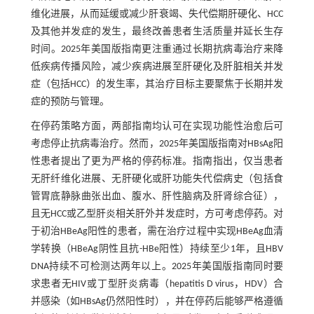
维化进展，从而延缓或减少肝衰竭、失代偿期肝硬化、HCC
及其他并发症的发生，最终改善患者生活质量并延长生存
时间。2025年美国版指南更注重通过长期抗病毒治疗来降
低疾病传播风险，减少疾病进展至肝硬化及肝脏相关并发
症（包括HCC）的发生率，其治疗目标主要聚焦于长期并发
症的预防与管理。
在停药策略方面，两部指南均认可在实现功能性治愈后可
考虑停止抗病毒治疗。然而，2025年美国版指南对HBsAg阳
性患者提出了更为严格的停药标准。指南指出，仅当患者
无肝纤维化进展、无肝硬化或肝功能失代偿病史（包括食
管胃底静脉曲张出血、腹水、肝性脑病及肝肾综合征），
且无HCC或乙型肝炎相关肝外并发症时，方可考虑停药。对
于初治HBeAg阳性的患者，需在治疗过程中实现HBeAg血清
学转换（HBeAg阴性且抗-HBe阳性）持续至少1年，且HBV
DNA持续不可检测达两年以上。2025年美国版指南同时要
求患者无HIV或丁型肝炎病毒（hepatitis D virus，HDV）合
并感染（如HBsAg仍然阳性时），并在停药后能够严格遵循