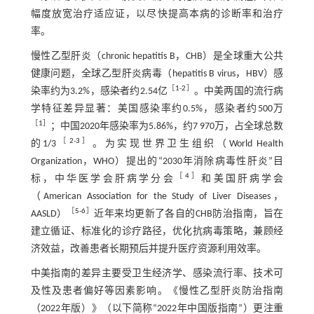
幅度放宽治疗适应证，以尽快提高本病的诊断率和治疗
率。
慢性乙型肝炎（chronic hepatitis B，CHB）是全球重大公共
健康问题，全球乙型肝炎病毒（hepatitis B virus，HBV）感
［
1
-
2
］
染率约为3.2%，感染者约2.54亿
。中美两国的流行病
学特征差异显著：美国感染率约0.5%，感染者约500万
［
1
］
；中国2020年感染率为5.86%，约7 970万，占全球总数
［
2
-
3
］
的1/3
。为实现世界卫生组织（World Health
Organization，WHO）提出的“2030年消除病毒性肝炎”目
［
4
］
标，中华医学会肝病学分会
和美国肝病学会
（American Association for the Study of Liver Diseases，
［
5
-
6
］
AASLD）
近年来均更新了各自的CHB防治指南，旨在
建立循证、标准化的诊疗路径，优化抗病毒策略，兼顾经
济效益，改善患者长期预后并提升医疗资源利用效率。
中美指南的差异主要受卫生经济学、感染流行率、技术可
及性及患者偏好等因素影响。《慢性乙型肝炎防治指南
（2022年版）》（以下简称“2022年中国版指南”）更注重