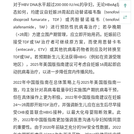
对于HBV DNA水平超过200 000 IU/mL的孕妇，无论HBeAg状
态如何，均建议自妊娠28周起启动替诺福韦酯（tenofovir
disoproxil fumarate，TDF）或丙酚替诺福韦（tenofovir
alafenamide，TAF）进行预防性抗病毒治疗；若孕晚期
（>28周）方建立围产期管理，应立即开始用药。妊娠前已
接受TDF或TAF治疗者可继续原方案，而使用恩替卡韦
（entecavir，ETV）或其他抗病毒药物者则应及时转换至
TDF或TAF。若预期新生儿无法获得HBIG（例如在资源受限
地区），2025年美国版指南建议可考虑自妊娠16周起即启
动抗病毒治疗，以进一步降低宫内传播风险。
2022年中国版指南在总体策略上与2025年美国版指南一
致，均主张针对高病毒载量孕妇实施围产期抗病毒干预，
但在具体操作上更为积极。2022年中国版指南建议在妊娠
24～28周即开始TDF治疗，并强调新生儿应在出生后尽早接
受CHB疫苗联合HBIG接种，以最大化母婴阻断效果。此
外，2022年中国版指南更加强调医患沟通与孕妇知情同意
的重要性。由于2020年前缺乏充分的TAF安全性数据，2022