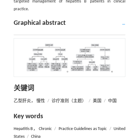
targeted management of hepatitis B patients in clinical
practice.
Graphical abstract
关键词
乙型肝炎， 慢性
/
诊疗准则（主题）
/
美国
/
中国
Key words
Hepatitis B， Chronic
/
Practice Guidelines as Topic
/
United
States
/
China