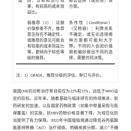
度
防、诊断和治疗效
都会选择（或拒绝）该
果，有较高的成本效
方案。
益比。
弱推荐（2）：证据
条件性（Conditional）
价值参差不齐，推荐
（又称弱）：利弊关系
意见存在不确定性，
不确定，或无论选择哪
或推荐的意见可能会
种方案都可能利大于
有较差的成本效益比
弊。不同的人会因价值
等，更倾向于较低等
观和偏好做出不同的选
级的推荐。
择，需要共同决策。
注：
1）GRADE，推荐分级的评估、制订与评价。
我国CHB的诊断治疗率目前仅为22%和15%，远低于WHO设
定的目标。近年来，随着基础与临床研究的持续推进、新
药研发的加速，以及国家药物政策（如集中带量采购与医
保覆盖）的实施，抗HBV药物价格显著下降，为规范化防
治提供了有力保障。2022年中国版指南通过降低谷丙氨酸
氨基转移酶（ALT）治疗阈值、明确疾病分期、减少“不确