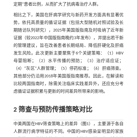
定期”患者比例，从而扩大了抗病毒治疗人群。
相比之下，美国在肝病学研究与新药开发方面具有显著优
势，依托高质量的循证证据（包括大型随机对照试验及长
期随访队列研究），2025年美国版指南及时吸纳了近年新
证据（较2022年中国版指南晚约3年发布），并提出若干新
的管理建议，旨在改善患者长期结局、降低肝硬化及肝癌
发生风险。此次更新主要聚焦于6个关键策略：（1）HBV
母婴阻断；（2）水平传播的预防；（3）治疗适应证；
（4）“灰区”人群管理；（5）停药标准；（6）肝癌筛查。
其他部分仍沿用2018年美国版指南推荐。因此，在解读和
比较两国指南时，除需关注临床实践差异外，还应充分考
虑循证证据积累与更新的时间差异所带来的影响。
2 筛查与预防传播策略对比
中美两国在HBV筛查策略上的差异（
图1
），主要源于各自
人群流行病学特征的不同。中国的HBV感染呈明显的家族