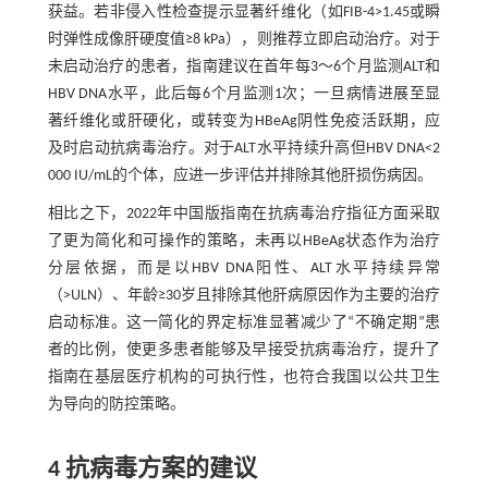
获益。若非侵入性检查提示显著纤维化（如FIB-4>1.45或瞬
时弹性成像肝硬度值≥8 kPa），则推荐立即启动治疗。对于
未启动治疗的患者，指南建议在首年每3～6个月监测ALT和
HBV DNA水平，此后每6个月监测1次；一旦病情进展至显
著纤维化或肝硬化，或转变为HBeAg阴性免疫活跃期，应
及时启动抗病毒治疗。对于ALT水平持续升高但HBV DNA<2
000 IU/mL的个体，应进一步评估并排除其他肝损伤病因。
相比之下，2022年中国版指南在抗病毒治疗指征方面采取
了更为简化和可操作的策略，未再以HBeAg状态作为治疗
分层依据，而是以HBV DNA阳性、ALT水平持续异常
（>ULN）、年龄≥30岁且排除其他肝病原因作为主要的治疗
启动标准。这一简化的界定标准显著减少了“不确定期”患
者的比例，使更多患者能够及早接受抗病毒治疗，提升了
指南在基层医疗机构的可执行性，也符合我国以公共卫生
为导向的防控策略。
4 抗病毒方案的建议