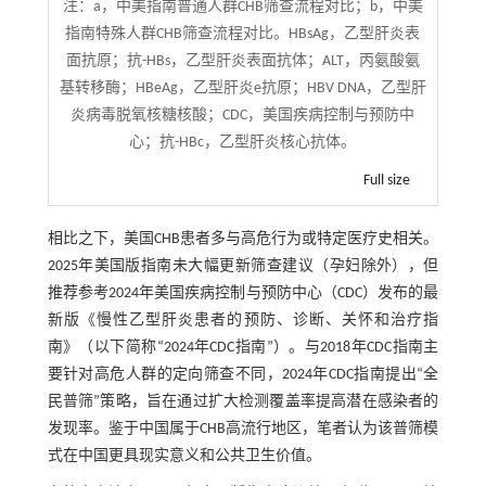
注：
a，中美指南普通人群CHB筛查流程对比；b，中美
指南特殊人群CHB筛查流程对比。HBsAg，乙型肝炎表
面抗原；抗-HBs，乙型肝炎表面抗体；ALT，丙氨酸氨
基转移酶；HBeAg，乙型肝炎e抗原；HBV DNA，乙型肝
炎病毒脱氧核糖核酸；CDC，美国疾病控制与预防中
心；抗-HBc，乙型肝炎核心抗体。
Full size
相比之下，美国CHB患者多与高危行为或特定医疗史相关。
2025年美国版指南未大幅更新筛查建议（孕妇除外），但
推荐参考2024年美国疾病控制与预防中心（CDC）发布的最
新版《慢性乙型肝炎患者的预防、诊断、关怀和治疗指
南》（以下简称“2024年CDC指南”）。与2018年CDC指南主
要针对高危人群的定向筛查不同，2024年CDC指南提出“全
民普筛”策略，旨在通过扩大检测覆盖率提高潜在感染者的
发现率。鉴于中国属于CHB高流行地区，笔者认为该普筛模
式在中国更具现实意义和公共卫生价值。