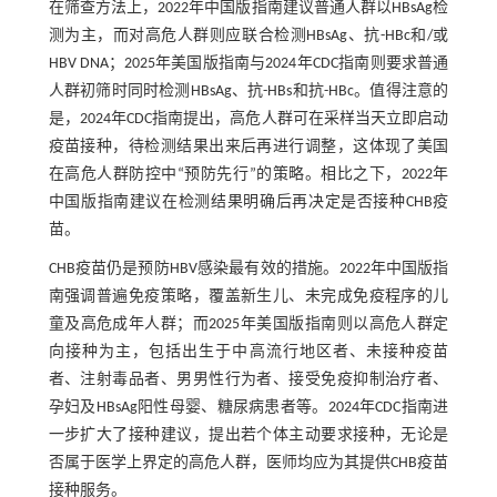
在筛查方法上，2022年中国版指南建议普通人群以HBsAg检
测为主，而对高危人群则应联合检测HBsAg、抗-HBc和/或
HBV DNA；2025年美国版指南与2024年CDC指南则要求普通
人群初筛时同时检测HBsAg、抗-HBs和抗-HBc。值得注意的
是，2024年CDC指南提出，高危人群可在采样当天立即启动
疫苗接种，待检测结果出来后再进行调整，这体现了美国
在高危人群防控中“预防先行”的策略。相比之下，2022年
中国版指南建议在检测结果明确后再决定是否接种CHB疫
苗。
CHB疫苗仍是预防HBV感染最有效的措施。2022年中国版指
南强调普遍免疫策略，覆盖新生儿、未完成免疫程序的儿
童及高危成年人群；而2025年美国版指南则以高危人群定
向接种为主，包括出生于中高流行地区者、未接种疫苗
者、注射毒品者、男男性行为者、接受免疫抑制治疗者、
孕妇及HBsAg阳性母婴、糖尿病患者等。2024年CDC指南进
一步扩大了接种建议，提出若个体主动要求接种，无论是
否属于医学上界定的高危人群，医师均应为其提供CHB疫苗
接种服务。