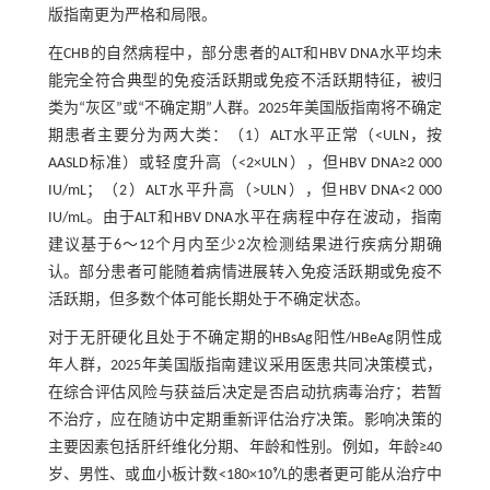
版指南更为严格和局限。
在CHB的自然病程中，部分患者的ALT和HBV DNA水平均未
能完全符合典型的免疫活跃期或免疫不活跃期特征，被归
类为“灰区”或“不确定期”人群。2025年美国版指南将不确定
期患者主要分为两大类：（1）ALT水平正常（<ULN，按
AASLD标准）或轻度升高（<2×ULN），但HBV DNA≥2 000
IU/mL；（2）ALT水平升高（>ULN），但HBV DNA<2 000
IU/mL。由于ALT和HBV DNA水平在病程中存在波动，指南
建议基于6～12个月内至少2次检测结果进行疾病分期确
认。部分患者可能随着病情进展转入免疫活跃期或免疫不
活跃期，但多数个体可能长期处于不确定状态。
对于无肝硬化且处于不确定期的HBsAg阳性/HBeAg阴性成
年人群，2025年美国版指南建议采用医患共同决策模式，
在综合评估风险与获益后决定是否启动抗病毒治疗；若暂
不治疗，应在随访中定期重新评估治疗决策。影响决策的
主要因素包括肝纤维化分期、年龄和性别。例如，年龄≥40
岁、男性、或血小板计数<180×10⁹/L的患者更可能从治疗中