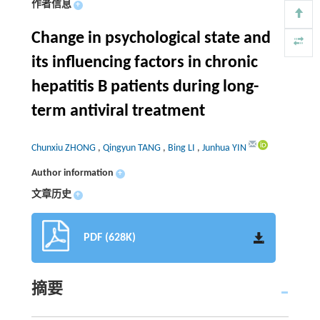
作者信息
+
Change in psychological state and
its influencing factors in chronic
hepatitis B patients during long-
term antiviral treatment
Chunxiu ZHONG
,
Qingyun TANG
,
Bing LI
,
Junhua YIN
Author information
+
文章历史
+
PDF (628K)
摘要