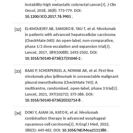
instability-high metastatic colorectal cancer[J].
J Clin
Oncol
,
2018
,
36
(8): 773-779. DOI:
10.1200/JCO.2017.76.9901
.
EL-KHOUEIRY
AB
,
SANGRO
B
, YAU T,
et al
. Nivolumab
[32]
in patients with advanced hepatocellular carcinoma
(CheckMate 040): An open-label, non-comparative,
phase 1/2 dose escalation and expansion trial[J].
Lancet
,
2017
,
389
(10088): 2492-2502. DOI:
10.1016/S0140-6736(17)31046-2
.
BAAS
P
,
SCHERPEREEL
A
,
NOWAK
AK
,
et al
. First-line
[33]
nivolumab plus ipilimumab in unresectable malignant
pleural mesothelioma (CheckMate 743): A
multicentre, randomised, open-label, phase 3 trial[J].
Lancet
,
2021
,
397
(10272): 375-386. DOI:
10.1016/S0140-6736(20)32714-8
.
DOKI
Y
,
AJANI
JA
,
KATO
K
,
et al
. Nivolumab
[34]
combination therapy in advanced esophageal
squamous-cell carcinoma[J].
N Engl J Med
,
2022
,
386
(5): 449-462. DOI:
10.1056/NEJMoa2111380
.