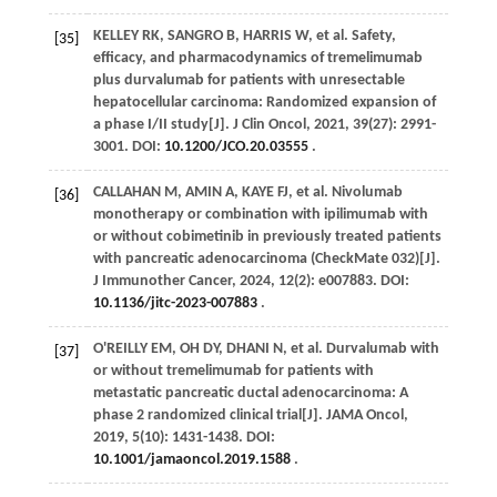
KELLEY
RK
,
SANGRO
B
,
HARRIS
W
,
et al
. Safety,
[35]
efficacy, and pharmacodynamics of tremelimumab
plus durvalumab for patients with unresectable
hepatocellular carcinoma: Randomized expansion of
a phase I/II study[J].
J Clin Oncol
,
2021
,
39
(27): 2991-
3001. DOI:
10.1200/JCO.20.03555
.
CALLAHAN
M
,
AMIN
A
,
KAYE
FJ
,
et al
. Nivolumab
[36]
monotherapy or combination with ipilimumab with
or without cobimetinib in previously treated patients
with pancreatic adenocarcinoma (CheckMate 032)[J].
J Immunother Cancer
,
2024
,
12
(2): e007883. DOI:
10.1136/jitc-2023-007883
.
O'REILLY
EM
, OH DY,
DHANI
N
,
et al
. Durvalumab with
[37]
or without tremelimumab for patients with
metastatic pancreatic ductal adenocarcinoma: A
phase 2 randomized clinical trial[J].
JAMA Oncol
,
2019
,
5
(10): 1431-1438. DOI:
10.1001/jamaoncol.2019.1588
.