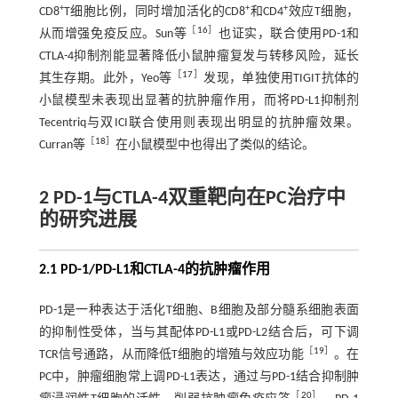
+
+
+
CD8
T细胞比例，同时增加活化的CD8
和CD4
效应T细胞，
［
16
］
从而增强免疫反应。Sun等
也证实，联合使用PD-1和
CTLA-4抑制剂能显著降低小鼠肿瘤复发与转移风险，延长
［
17
］
其生存期。此外，Yeo等
发现，单独使用TIGIT抗体的
小鼠模型未表现出显著的抗肿瘤作用，而将PD-L1抑制剂
Tecentriq与双ICI联合使用则表现出明显的抗肿瘤效果。
［
18
］
Curran等
在小鼠模型中也得出了类似的结论。
2 PD-1与CTLA-4双重靶向在PC治疗中
的研究进展
2.1 PD-1/PD-L1和CTLA-4的抗肿瘤作用
PD-1是一种表达于活化T细胞、B细胞及部分髓系细胞表面
的抑制性受体，当与其配体PD-L1或PD-L2结合后，可下调
［
19
］
TCR信号通路，从而降低T细胞的增殖与效应功能
。在
PC中，肿瘤细胞常上调PD-L1表达，通过与PD-1结合抑制肿
［
20
］