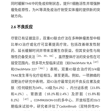
同时缓解TME中的免疫抑制状态，提升T细胞活性并增强肿
瘤免疫原性，为PC等高免疫治疗耐受实体瘤的提供新的突
破方向。
2.6 不良反应
尽管已有证据显示，双重ICI联合疗法在多种肿瘤类型中相
比单ICI治疗或化疗可显著提高疗效，包括改善继发性耐
药、延长缓解时间并带来显著生存获益，但其安全性与局
［
26
，
30
，
46
］
限性仍备受关注
。虽然整体疗法的安全性在可
［
47
］
接受范围内，但多项大型临床试验（如CheckMate 9LA
［
46
］
和CheckMate 227
）表明，双重ICI联合治疗的3/4级
TRAE发生率与化疗组相当，甚至更高。例如，一项肺癌的
双靶治疗研究中表明，双ICI治疗最常见的不良反应累及皮
肤（任何级别为34%，≥3级为4.2%）、内分泌系统（23.8%
和4.2%）、胃肠道（18.2%和2.4%）及肝脏（15.8%和
［
47
］
8.2%）
。COMPASSION-03的多中心、开放标签的1b/2
期临床试验中，研究者评估了Cadonilimab（双特异性PD-