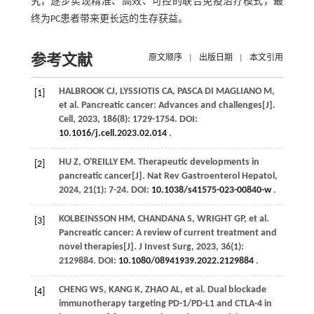
究，逐步实现精准、高效、可控的联合免疫治疗模式，最
终为PC患者带来更长远的生存获益。
参考文献
原文顺序
|
出版日期
|
本文引用
HALBROOK
CJ
,
LYSSIOTIS
CA
,
PASCA DI MAGLIANO
M
,
[1]
et al
. Pancreatic cancer: Advances and challenges[J].
Cell
,
2023
,
186
(8): 1729-1754. DOI:
10.1016/j.cell.2023.02.014
.
HU
Z
,
O'REILLY
EM
. Therapeutic developments in
[2]
pancreatic cancer[J].
Nat Rev Gastroenterol Hepatol
,
2024
,
21
(1): 7-24. DOI:
10.1038/s41575-023-00840-w
.
KOLBEINSSON
HM
,
CHANDANA
S
,
WRIGHT
GP
,
et al
.
[3]
Pancreatic cancer: A review of current treatment and
novel therapies[J].
J Invest Surg
,
2023
,
36
(1):
2129884. DOI:
10.1080/08941939.2022.2129884
.
CHENG
WS
,
KANG
K
,
ZHAO
AL
,
et al
. Dual blockade
[4]
immunotherapy targeting PD-1/PD-L1 and CTLA-4 in