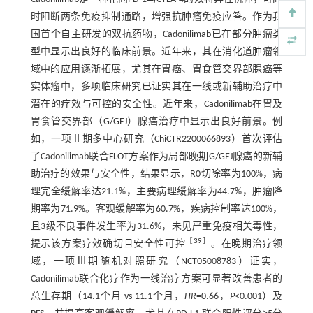
时阻断两条免疫抑制通路，增强抗肿瘤免疫应答。作为我
国首个自主研发的双抗药物，Cadonilimab已在部分肿瘤类
型中显示出良好的临床前景。近年来，其在消化道肿瘤领
域中的应用逐渐拓展，尤其在胃癌、胃食管交界部腺癌等
实体瘤中，多项临床研究已证实其在一线或新辅助治疗中
潜在的疗效与可控的安全性。近年来，Cadonilimab在胃及
胃食管交界部（G/GEJ）腺癌治疗中显示出良好前景。例
如，一项Ⅱ期多中心研究（ChiCTR2200066893）首次评估
了Cadonilimab联合FLOT方案作为局部晚期G/GEJ腺癌的新辅
助治疗的效果与安全性，结果显示，R0切除率为100%，病
理完全缓解率达21.1%，主要病理缓解率为44.7%，肿瘤降
期率为71.9%。客观缓解率为60.7%，疾病控制率达100%，
且3级不良事件发生率为31.6%，未见严重免疫相关毒性，
［
39
］
提示该方案疗效确切且安全性可控
。在晚期治疗领
域，一项Ⅲ期随机对照研究（NCT05008783）证实，
Cadonilimab联合化疗作为一线治疗方案可显著改善患者的
总生存期（14.1个月 vs 11.1个月，
HR
=0.66，
P
<0.001）及