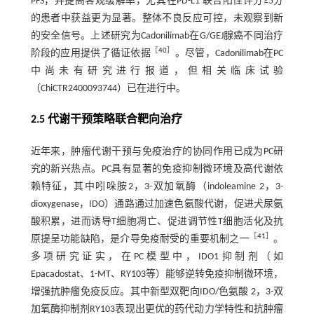
PFS，并提高客观缓解率，尤其在PD-L1 联合阳性评分≥5分
的患者中获益更为显著。整体不良反应可控，未观察到新
的安全信号。上述研究为Cadonilimab在G/GEJ腺癌不同治疗
［
40
］
阶段的应用提供了循证依据
。尽管，Cadonilimab在PC
中尚未有研究进行报道，但相关临床试验
（ChiCTR2400093744）已在进行中。
2.5 代谢干预策略联合靶向治疗
近年来，肿瘤代谢干预与免疫治疗的协同作用已成为PC研
究的新兴热点。PC具有显著的免疫抑制微环境及高代谢依
赖特征，其中吲哚胺2，3-双加氧酶（indoleamine 2，3-
dioxygenase，IDO）通路通过加速色氨酸代谢，促进犬尿氨
酸积累，进而诱导T细胞凋亡、促进调节性T细胞活化及抗
［
41
］
原提呈功能缺陷，是介导免疫耐受的重要机制之一
。
多项研究证实，在PC模型中，IDO1抑制剂（如
Epacadostat、1-MT、RY103等）能够逆转免疫抑制微环境，
增强抗肿瘤免疫反应。其中新型双靶向IDO/色氨酸 2，3-双
加氧酶抑制剂RY103表现出更优的药代动力学特性和抗肿瘤