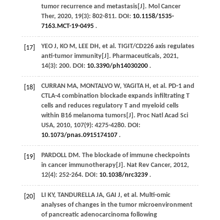
tumor recurrence and metastasis[J].
Mol Cancer
Ther
,
2020
,
19
(3): 802-811. DOI:
10.1158/1535-
7163.MCT-19-0495
.
YEO J, KO M,
LEE
DH
,
et al
. TIGIT/CD226 axis regulates
[17]
anti-tumor immunity[J].
Pharmaceuticals
,
2021
,
14
(3): 200. DOI:
10.3390/ph14030200
.
CURRAN
MA
,
MONTALVO
W
,
YAGITA
H
,
et al
. PD-1 and
[18]
CTLA-4 combination blockade expands infiltrating T
cells and reduces regulatory T and myeloid cells
within B16 melanoma tumors[J].
Proc Natl Acad Sci
USA
,
2010
,
107
(9): 4275-4280. DOI:
10.1073/pnas.0915174107
.
PARDOLL
DM
. The blockade of immune checkpoints
[19]
in cancer immunotherapy[J].
Nat Rev Cancer
,
2012
,
12
(4): 252-264. DOI:
10.1038/nrc3239
.
LI
KY
,
TANDURELLA
JA
,
GAI
J
,
et al
. Multi-omic
[20]
analyses of changes in the tumor microenvironment
of pancreatic adenocarcinoma following