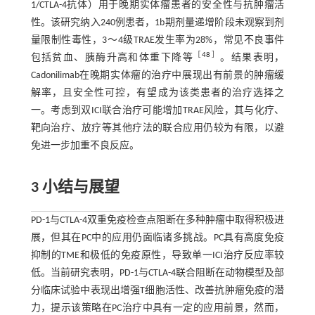
1/CTLA-4抗体）用于晚期实体瘤患者的安全性与抗肿瘤活
性。该研究纳入240例患者，1b期剂量递增阶段未观察到剂
量限制性毒性，3～4级TRAE发生率为28%，常见不良事件
［
48
］
包括贫血、胰酶升高和体重下降等
。结果表明，
Cadonilimab在晚期实体瘤的治疗中展现出有前景的肿瘤缓
解率，且安全性可控，有望成为该类患者的治疗选择之
一。考虑到双ICI联合治疗可能增加TRAE风险，其与化疗、
靶向治疗、放疗等其他疗法的联合应用仍较为有限，以避
免进一步加重不良反应。
3 小结与展望
PD-1与CTLA-4双重免疫检查点阻断在多种肿瘤中取得积极进
展，但其在PC中的应用仍面临诸多挑战。PC具有高度免疫
抑制的TME和极低的免疫原性，导致单一ICI治疗反应率较
低。当前研究表明，PD-1与CTLA-4联合阻断在动物模型及部
分临床试验中表现出增强T细胞活性、改善抗肿瘤免疫的潜
力，提示该策略在PC治疗中具有一定的应用前景，然而，