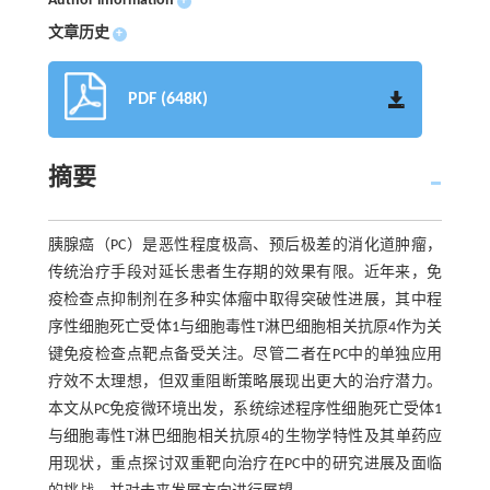
Author information
+
文章历史
+
PDF (648K)
摘要
胰腺癌（PC）是恶性程度极高、预后极差的消化道肿瘤，
传统治疗手段对延长患者生存期的效果有限。近年来，免
疫检查点抑制剂在多种实体瘤中取得突破性进展，其中程
序性细胞死亡受体1与细胞毒性T淋巴细胞相关抗原4作为关
键免疫检查点靶点备受关注。尽管二者在PC中的单独应用
疗效不太理想，但双重阻断策略展现出更大的治疗潜力。
本文从PC免疫微环境出发，系统综述程序性细胞死亡受体1
与细胞毒性T淋巴细胞相关抗原4的生物学特性及其单药应
用现状，重点探讨双重靶向治疗在PC中的研究进展及面临