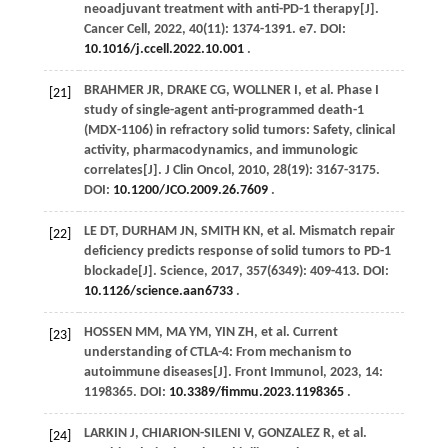
neoadjuvant treatment with anti-PD-1 therapy[J].
Cancer Cell
,
2022
,
40
(11): 1374-1391. e7. DOI:
10.1016/j.ccell.2022.10.001
.
BRAHMER
JR
,
DRAKE
CG
,
WOLLNER
I
,
et al
. Phase I
[21]
study of single-agent anti-programmed death-1
(MDX-1106) in refractory solid tumors: Safety, clinical
activity, pharmacodynamics, and immunologic
correlates[J].
J Clin Oncol
,
2010
,
28
(19): 3167-3175.
DOI:
10.1200/JCO.2009.26.7609
.
LE
DT
,
DURHAM
JN
,
SMITH
KN
,
et al
. Mismatch repair
[22]
deficiency predicts response of solid tumors to PD-1
blockade[J].
Science
,
2017
,
357
(6349): 409-413. DOI:
10.1126/science.aan6733
.
HOSSEN
MM
,
MA
YM
,
YIN
ZH
,
et al
. Current
[23]
understanding of CTLA-4: From mechanism to
autoimmune diseases[J].
Front Immunol
,
2023
,
14
:
1198365. DOI:
10.3389/fimmu.2023.1198365
.
LARKIN
J
,
CHIARION-SILENI
V
,
GONZALEZ
R
,
et al
.
[24]