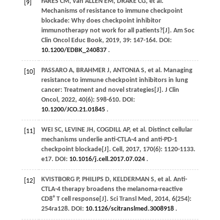
FARES
CM
,
van ALLEN
EM
,
DRAKE
CG
,
et al
.
[9]
Mechanisms of resistance to immune checkpoint
blockade: Why does checkpoint inhibitor
immunotherapy not work for all patients?[J].
Am Soc
Clin Oncol Educ Book
,
2019
,
39
: 147-164. DOI:
10.1200/EDBK_240837
.
PASSARO
A
,
BRAHMER
J
,
ANTONIA
S
,
et al
. Managing
[10]
resistance to immune checkpoint inhibitors in lung
cancer: Treatment and novel strategies[J].
J Clin
Oncol
,
2022
,
40
(6): 598-610. DOI:
10.1200/JCO.21.01845
.
WEI
SC
,
LEVINE
JH
,
COGDILL
AP
,
et al
. Distinct cellular
[11]
mechanisms underlie anti-CTLA-4 and anti-PD-1
checkpoint blockade[J].
Cell
,
2017
,
170
(6): 1120-1133.
e17. DOI:
10.1016/j.cell.2017.07.024
.
KVISTBORG
P
,
PHILIPS
D
,
KELDERMAN
S
,
et al
. Anti-
[12]
CTLA-4 therapy broadens the melanoma-reactive
+
CD8
T cell response[J].
Sci Transl Med
,
2014
,
6
(254):
254ra128. DOI:
10.1126/scitranslmed.3008918
.