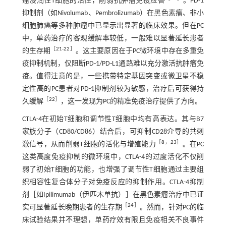
瘤浸润性T细胞的活性，削弱抗肿瘤免疫应答
。PD-1
抑制剂（如Nivolumab、Pembrolizumab）在黑色素瘤、非小
细胞肺癌等多种肿瘤中已显示出显著的临床效果。但在PC
中，单药治疗的客观缓解率较低，一般难以显著延长患者
［
21
-
22
］
的生存期
。这主要原因在于PC微环境中存在多重免
疫抑制机制，仅阻断PD-1/PD-L1通路难以充分激活抗肿瘤免
疫。值得注意的是，一些携带特定基因突变或微卫星不稳
定性高的PC患者对PD-1抑制剂较为敏感，治疗后可获得持
［
22
］
久缓解
，这一发现为PC的精准免疫治疗提供了方向。
CTLA-4在初始T细胞和调节性T细胞中均有高表达。其与B7
家族分子（CD80/CD86）结合后，可抑制CD28介导的共刺
［
8
，
23
］
激信号，从而削弱T细胞的活化与增殖能力
。在PC
这类高度免疫抑制的微环境中，CTLA-4的过度活化不仅削
弱了初始T细胞的功能，也增强了调节性T细胞通过主要组
织相容性复合体分子对免疫反应的抑制作用。CTLA-4抑制
剂［如Ipilimumab（伊匹木单抗）］在黑色素瘤治疗中已证
［
24
］
实可显著延长晚期患者的生存期
。然而，针对PC的临
床试验结果并不理想，单药疗效有限且免疫相关不良事件