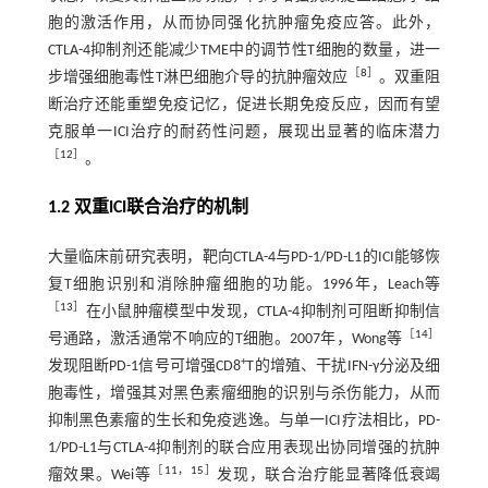
胞的激活作用，从而协同强化抗肿瘤免疫应答。此外，
CTLA-4抑制剂还能减少TME中的调节性T细胞的数量，进一
［
8
］
步增强细胞毒性T淋巴细胞介导的抗肿瘤效应
。双重阻
断治疗还能重塑免疫记忆，促进长期免疫反应，因而有望
克服单一ICI治疗的耐药性问题，展现出显著的临床潜力
［
12
］
。
1.2 双重ICI联合治疗的机制
大量临床前研究表明，靶向CTLA-4与PD-1/PD-L1的ICI能够恢
复T细胞识别和消除肿瘤细胞的功能。1996年，Leach等
［
13
］
在小鼠肿瘤模型中发现，CTLA-4抑制剂可阻断抑制信
［
14
］
号通路，激活通常不响应的T细胞。2007年，Wong等
+
发现阻断PD-1信号可增强CD8
T的增殖、干扰IFN-γ分泌及细
胞毒性，增强其对黑色素瘤细胞的识别与杀伤能力，从而
抑制黑色素瘤的生长和免疫逃逸。与单一ICI疗法相比，PD-
1/PD-L1与CTLA-4抑制剂的联合应用表现出协同增强的抗肿
［
11
，
15
］
瘤效果。Wei等
发现，联合治疗能显著降低衰竭