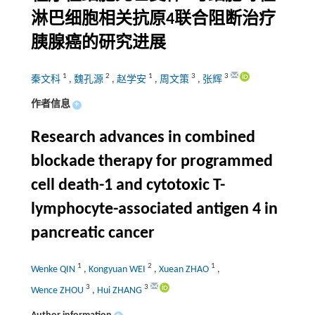
淋巴细胞相关抗原4联合阻断治疗
胰腺癌的研究进展
1
2
1
3
3
秦文科
,
魏孔源
,
赵学安
,
周文策
,
张辉
作者信息
+
Research advances in combined
blockade therapy for programmed
cell death-1 and cytotoxic T-
lymphocyte-associated antigen 4 in
pancreatic cancer
1
2
1
Wenke QIN
,
Kongyuan WEI
,
Xuean ZHAO
,
3
3
Wence ZHOU
,
Hui ZHANG