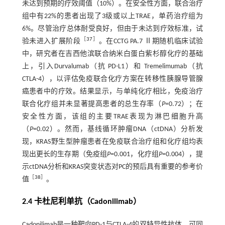
未达到预期的疗效阈值（10%）。在安全性方面，联合治疗
组中有22%的患者出现了3级或以上TRAE，单药治疗组为
6%。尽管治疗总体耐受良好，但由于未达到疗效标准，试
［
37
］
验未进入扩展阶段
。在CCTG PA.7 Ⅱ期随机临床试验
中，研究者在吉西他滨联合纳米白蛋白紫杉醇化疗的基础
上，引入Durvalumab（抗 PD-L1）和 Tremelimumab（抗
CTLA-4），以评估免疫联合化疗方案在转移性胰腺导管腺
癌患者中的疗效。结果显示，与单纯化疗相比，免疫治疗
联合化疗组并未显著提高患者的总生存率（
P
=0.72）；在
安全性方面，该组的主要TRAE表现为淋巴细胞升高
（
P
=0.02）。然而，基线循环肿瘤DNA（ctDNA）分析发
现，KRAS野生型肿瘤患者在免疫联合治疗组和化疗组均表
现出更长的生存期（免疫组
P
=0.001，化疗组
P
=0.004），提
示ctDNA分析和KRAS突变状态对PC的预后具有重要的参考价
［
38
］
值
。
2.4 卡杜尼利单抗（Cadonilimab）
Cadonilimab是一种靶向PD-1与CTLA-4的双特异性抗体，可同