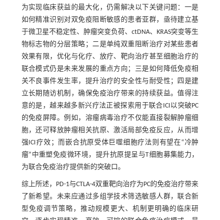
为实现临床获益的最大化，仍需解决以下关键问题：一是
如何精准识别对双免疫阻断敏感的患者亚群，亟待建立基
于微卫星不稳定性、肿瘤突变负荷、ctDNA、KRAS突变等生
物标志物的分层策略；二是单纯双重阻断治疗对某些患者
效果有限，优化与化疗、放疗、靶向治疗甚至细胞治疗的
联合模式仍是未来发展的重点方向；三是如何降低免疫相
关不良事件发生率，提升治疗的安全性与耐受性；四是建
立长期随访机制，确保免疫治疗带来的持续获益。值得注
意的是，越来越多新兴疗法正被探索用于联合ICI以突破PC
的免疫屏障。例如，溶瘤病毒治疗不仅能直接裂解肿瘤细
胞，还可释放肿瘤相关抗原、激活局部免疫反应，从而增
强ICI疗效；而嵌合抗原受体巨噬细胞疗法则有望在“冷肿
瘤”中重塑免疫微环境，提升抗原提呈与T细胞募集能力，
为联合免疫治疗提供新的突破口。
综上所述，PD-1与CTLA-4双重靶向治疗为PC的免疫治疗带来
了新希望。未来应通过多组学技术筛选敏感人群，联合新
型免疫调节策略，推动规模更大、机制更明确的临床研