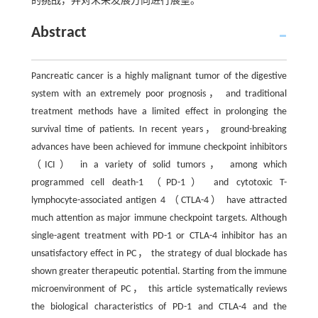
的挑战，并对未来发展方向进行展望。
Abstract
Pancreatic cancer is a highly malignant tumor of the digestive
system with an extremely poor prognosis， and traditional
treatment methods have a limited effect in prolonging the
survival time of patients. In recent years， ground-breaking
advances have been achieved for immune checkpoint inhibitors
（ICI） in a variety of solid tumors， among which
programmed cell death-1 （PD-1） and cytotoxic T-
lymphocyte-associated antigen 4 （CTLA-4） have attracted
much attention as major immune checkpoint targets. Although
single-agent treatment with PD-1 or CTLA-4 inhibitor has an
unsatisfactory effect in PC， the strategy of dual blockade has
shown greater therapeutic potential. Starting from the immune
microenvironment of PC， this article systematically reviews
the biological characteristics of PD-1 and CTLA-4 and the