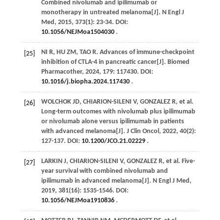
Combined nivolumab and ipilimumab or
monotherapy in untreated melanoma[J].
N Engl J
Med
,
2015
,
373
(1): 23-34. DOI:
10.1056/NEJMoa1504030
.
NI
R
,
HU
ZM
,
TAO
R
. Advances of immune-checkpoint
[25]
inhibition of CTLA-4 in pancreatic cancer[J].
Biomed
Pharmacother
,
2024
,
179
: 117430. DOI:
10.1016/j.biopha.2024.117430
.
WOLCHOK
JD
,
CHIARION-SILENI
V
,
GONZALEZ
R
,
et al
.
[26]
Long-term outcomes with nivolumab plus ipilimumab
or nivolumab alone versus ipilimumab in patients
with advanced melanoma[J].
J Clin Oncol
,
2022
,
40
(2):
127-137. DOI:
10.1200/JCO.21.02229
.
LARKIN
J
,
CHIARION-SILENI
V
,
GONZALEZ
R
,
et al
. Five-
[27]
year survival with combined nivolumab and
ipilimumab in advanced melanoma[J].
N Engl J Med
,
2019
,
381
(16): 1535-1546. DOI:
10.1056/NEJMoa1910836
.