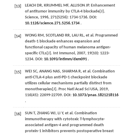
LEACH
DR
,
KRUMMEL
MF
,
ALLISON
JP
. Enhancement
[13]
of antitumor immunity by CTLA-4 blockade[J].
Science
,
1996
,
271
(5256): 1734-1736. DOI:
10.1126/science.271.5256.1734
.
WONG
RM
,
SCOTLAND
RR
,
LAU
RL
,
et al
. Programmed
[14]
death-1 blockade enhances expansion and
functional capacity of human melanoma antigen-
specific CTLs[J].
Int Immunol
,
2007
,
19
(10): 1223-
1234. DOI:
10.1093/intimm/dxm091
.
WEI
SC
,
ANANG
NAS
,
SHARMA
R
,
et al
. Combination
[15]
anti-CTLA-4 plus anti-PD-1 checkpoint blockade
utilizes cellular mechanisms partially distinct from
monotherapies[J].
Proc Natl Acad Sci USA
,
2019
,
116
(45): 22699-22709. DOI:
10.1073/pnas.1821218116
.
SUN
T
,
ZHANG
WJ
,
LI
Y
,
et al
. Combination
[16]
immunotherapy with cytotoxic T-lymphocyte-
associated antigen-4 and programmed death
protein-1 inhibitors prevents postoperative breast