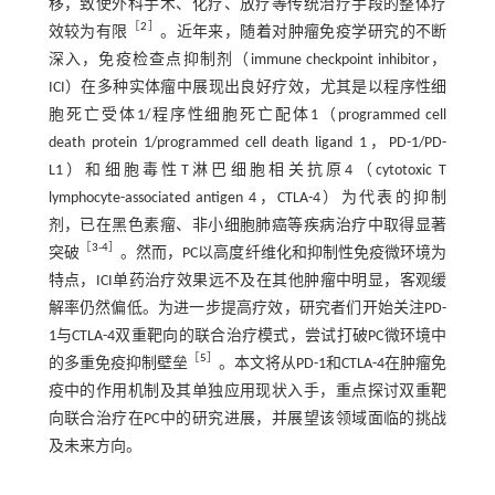
移，致使外科手术、化疗、放疗等传统治疗手段的整体疗
［
2
］
效较为有限
。近年来，随着对肿瘤免疫学研究的不断
深入，免疫检查点抑制剂（immune checkpoint inhibitor，
ICI）在多种实体瘤中展现出良好疗效，尤其是以程序性细
胞死亡受体1/程序性细胞死亡配体1（programmed cell
death protein 1/programmed cell death ligand 1，PD-1/PD-
L1）和细胞毒性T淋巴细胞相关抗原4（cytotoxic T
lymphocyte-associated antigen 4，CTLA-4）为代表的抑制
剂，已在黑色素瘤、非小细胞肺癌等疾病治疗中取得显著
［
3
-
4
］
突破
。然而，PC以高度纤维化和抑制性免疫微环境为
特点，ICI单药治疗效果远不及在其他肿瘤中明显，客观缓
解率仍然偏低。为进一步提高疗效，研究者们开始关注PD-
1与CTLA-4双重靶向的联合治疗模式，尝试打破PC微环境中
［
5
］
的多重免疫抑制壁垒
。本文将从PD-1和CTLA-4在肿瘤免
疫中的作用机制及其单独应用现状入手，重点探讨双重靶
向联合治疗在PC中的研究进展，并展望该领域面临的挑战
及未来方向。