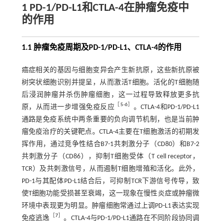
1 PD-1/PD-L1和CTLA-4在肿瘤免疫中
的作用
1.1 肿瘤免疫周期及PD-1/PD-L1、CTLA-4的作用
癌症相关的基因与细胞变异会产生新抗原，这些新抗原被
树突状细胞识别并提呈，从而激活T细胞。活化的T细胞随
后浸润肿瘤并杀伤肿瘤细胞，这一过程导致释放更多抗
［
5
-
6
］
原，从而进一步增强免疫反应
。CTLA-4和PD-1/PD-L1
通路是免疫系统中两条重要的负向调节机制，也是当前肿
瘤免疫治疗的关键靶点。CTLA-4主要在T细胞激活的初期发
挥作用，通过竞争性结合B7-1共刺激分子（CD80）和B7-2
共刺激分子（CD86），抑制T细胞受体（T cell receptor，
TCR）及共刺激信号，从而遏制T细胞增殖和活化。此外，
PD-1与其配体PD-L1结合后，可抑制TCR下游信号传导，致
使T细胞功能受损甚至衰竭，这一现象在慢性炎症或肿瘤微
环境中表现更为明显。肿瘤细胞常通过上调PD-L1表达实现
［
7
］
免疫逃逸
。CTLA-4与PD-1/PD-L1通路在不同阶段协同调