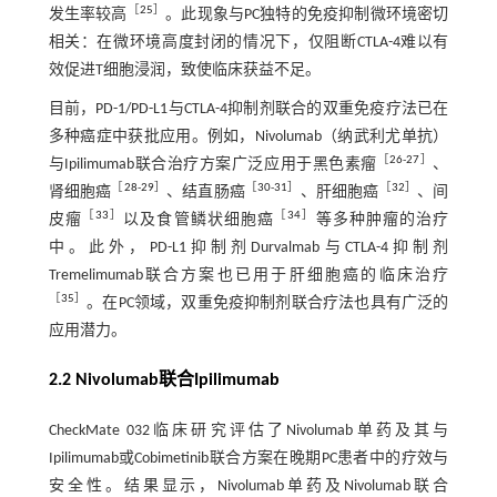
［
25
］
发生率较高
。此现象与PC独特的免疫抑制微环境密切
相关：在微环境高度封闭的情况下，仅阻断CTLA-4难以有
效促进T细胞浸润，致使临床获益不足。
目前，PD-1/PD-L1与CTLA-4抑制剂联合的双重免疫疗法已在
多种癌症中获批应用。例如，Nivolumab（纳武利尤单抗）
［
26
-
27
］
与Ipilimumab联合治疗方案广泛应用于黑色素瘤
、
［
28
-
29
］
［
30
-
31
］
［
32
］
肾细胞癌
、结直肠癌
、肝细胞癌
、间
［
33
］
［
34
］
皮瘤
以及食管鳞状细胞癌
等多种肿瘤的治疗
中。此外，PD-L1抑制剂Durvalmab与CTLA-4抑制剂
Tremelimumab联合方案也已用于肝细胞癌的临床治疗
［
35
］
。在PC领域，双重免疫抑制剂联合疗法也具有广泛的
应用潜力。
2.2 Nivolumab联合Ipilimumab
CheckMate 032临床研究评估了Nivolumab单药及其与
Ipilimumab或Cobimetinib联合方案在晚期PC患者中的疗效与
安全性。结果显示，Nivolumab单药及Nivolumab联合