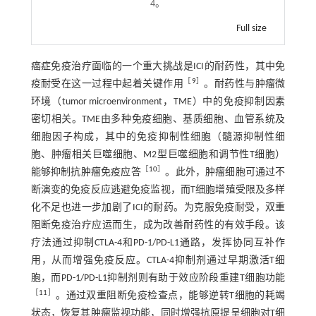
4。
Full size
癌症免疫治疗面临的一个重大挑战是ICI的耐药性，其中免
［
9
］
疫耐受在这一过程中起着关键作用
。耐药性与肿瘤微
环境（tumor microenvironment，TME）中的免疫抑制因素
密切相关。TME由多种免疫细胞、基质细胞、血管系统及
细胞因子构成，其中的免疫抑制性细胞（髓源抑制性细
胞、肿瘤相关巨噬细胞、M2型巨噬细胞和调节性T细胞）
［
10
］
能够抑制抗肿瘤免疫应答
。此外，肿瘤细胞可通过不
断演变的免疫反应逃避免疫监视，而T细胞增殖受限及多样
化不足也进一步加剧了ICI的耐药。为克服免疫耐受，双重
阻断免疫治疗应运而生，成为改善耐药性的有效手段。该
疗法通过抑制CTLA-4和PD-1/PD-L1通路，发挥协同互补作
用，从而增强免疫反应。CTLA-4抑制剂通过早期激活T细
胞，而PD-1/PD-L1抑制剂则有助于效应阶段重建T细胞功能
［
11
］
。通过双重阻断免疫检查点，能够逆转T细胞的耗竭
状态，恢复其肿瘤监视功能，同时增强抗原提呈细胞对T细