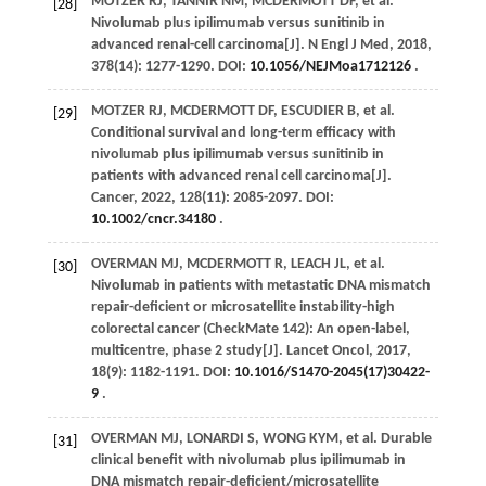
MOTZER
RJ
,
TANNIR
NM
,
MCDERMOTT
DF
,
et al
.
[28]
Nivolumab plus ipilimumab versus sunitinib in
advanced renal-cell carcinoma[J].
N Engl J Med
,
2018
,
378
(14): 1277-1290. DOI:
10.1056/NEJMoa1712126
.
MOTZER
RJ
,
MCDERMOTT
DF
,
ESCUDIER
B
,
et al
.
[29]
Conditional survival and long-term efficacy with
nivolumab plus ipilimumab versus sunitinib in
patients with advanced renal cell carcinoma[J].
Cancer
,
2022
,
128
(11): 2085-2097. DOI:
10.1002/cncr.34180
.
OVERMAN
MJ
,
MCDERMOTT
R
,
LEACH
JL
,
et al
.
[30]
Nivolumab in patients with metastatic DNA mismatch
repair-deficient or microsatellite instability-high
colorectal cancer (CheckMate 142): An open-label,
multicentre, phase 2 study[J].
Lancet Oncol
,
2017
,
18
(9): 1182-1191. DOI:
10.1016/S1470-2045(17)30422-
9
.
OVERMAN
MJ
,
LONARDI
S
,
WONG
KYM
,
et al
. Durable
[31]
clinical benefit with nivolumab plus ipilimumab in
DNA mismatch repair-deficient/microsatellite