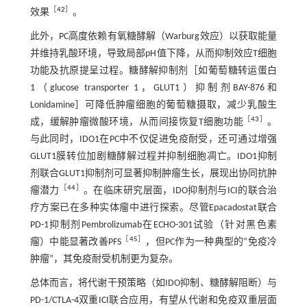
［
42
］
效果
。
此外，PC高度依赖有氧糖酵解（Warburg效应）以获取能量
并维持乳酸环境，导致局部pH值下降，从而抑制效应T细胞
功能及抗原提呈过程。糖酵解抑制剂［如葡萄糖转运蛋白
1（glucose transporter 1，GLUT1）抑制剂BAY-876和
Lonidamine］可降低肿瘤细胞的葡萄糖摄取，减少乳酸生
［
43
］
成，缓解肿瘤微酸环境，从而间接恢复T细胞功能
。
与此同时，IDO1在PC中不仅促进免疫耐受，还可通过增强
GLUT1膜转位加剧糖酵解过程并抑制细胞凋亡。IDO1抑制
剂联合GLUT1抑制剂可显著抑制肿瘤生长，展现出协同抗肿
［
44
］
瘤潜力
。在临床研究层面，IDO抑制剂与ICI的联合治
疗方案已在多种实体瘤中进行探索。尽管Epacadostat联合
PD-1抑制剂Pembrolizumab在ECHO-301试验（针对黑色素
［
45
］
瘤）中能显著改善PFS
，但PC作为一种典型的“免疫冷
肿瘤”，其免疫耐受机制更为复杂。
总体而言，将代谢干预策略（如IDO抑制、糖酵解阻断）与
PD-1/CTLA-4双重ICI联合应用，有望从代谢和免疫双重层面