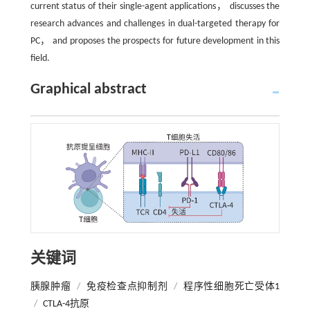
current status of their single-agent applications， discusses the
research advances and challenges in dual-targeted therapy for
PC， and proposes the prospects for future development in this
field.
Graphical abstract
关键词
胰腺肿瘤
/
免疫检查点抑制剂
/
程序性细胞死亡受体1
/
CTLA-4抗原