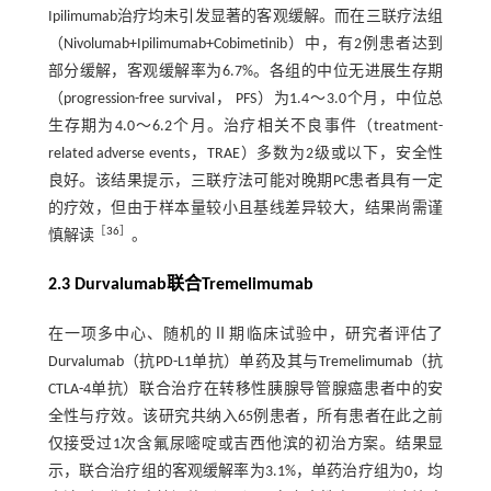
Ipilimumab治疗均未引发显著的客观缓解。而在三联疗法组
（Nivolumab+Ipilimumab+Cobimetinib）中，有2例患者达到
部分缓解，客观缓解率为6.7%。各组的中位无进展生存期
（progression-free survival， PFS）为1.4～3.0个月，中位总
生存期为4.0～6.2个月。治疗相关不良事件（treatment-
related adverse events，TRAE）多数为2级或以下，安全性
良好。该结果提示，三联疗法可能对晚期PC患者具有一定
的疗效，但由于样本量较小且基线差异较大，结果尚需谨
［
36
］
慎解读
。
2.3 Durvalumab联合Tremelimumab
在一项多中心、随机的Ⅱ期临床试验中，研究者评估了
Durvalumab（抗PD-L1单抗）单药及其与Tremelimumab（抗
CTLA-4单抗）联合治疗在转移性胰腺导管腺癌患者中的安
全性与疗效。该研究共纳入65例患者，所有患者在此之前
仅接受过1次含氟尿嘧啶或吉西他滨的初治方案。结果显
示，联合治疗组的客观缓解率为3.1%，单药治疗组为0，均