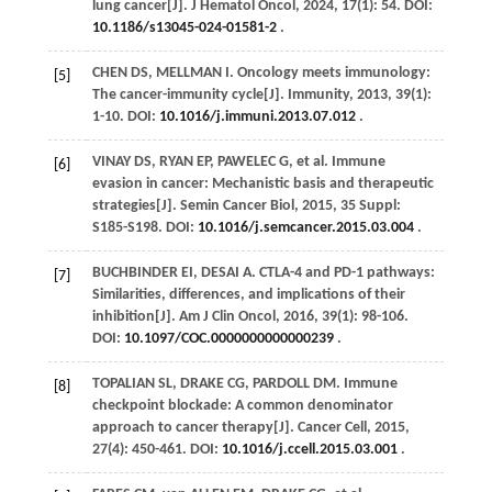
lung cancer[J].
J Hematol Oncol
,
2024
,
17
(1): 54. DOI:
10.1186/s13045-024-01581-2
.
CHEN
DS
,
MELLMAN
I
. Oncology meets immunology:
[5]
The cancer-immunity cycle[J].
Immunity
,
2013
,
39
(1):
1-10. DOI:
10.1016/j.immuni.2013.07.012
.
VINAY
DS
,
RYAN
EP
,
PAWELEC
G
,
et al
. Immune
[6]
evasion in cancer: Mechanistic basis and therapeutic
strategies[J].
Semin Cancer Biol
,
2015
, 35 Suppl:
S185-S198. DOI:
10.1016/j.semcancer.2015.03.004
.
BUCHBINDER
EI
,
DESAI
A
. CTLA-4 and PD-1 pathways:
[7]
Similarities, differences, and implications of their
inhibition[J].
Am J Clin Oncol
,
2016
,
39
(1): 98-106.
DOI:
10.1097/COC.0000000000000239
.
TOPALIAN
SL
,
DRAKE
CG
,
PARDOLL
DM
. Immune
[8]
checkpoint blockade: A common denominator
approach to cancer therapy[J].
Cancer Cell
,
2015
,
27
(4): 450-461. DOI:
10.1016/j.ccell.2015.03.001
.