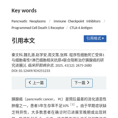
Key words
Pancreatic Neoplasms
/
Immune Checkpoint Inhibitors
/
Programmed Cell Death 1 Receptor
/
CTLA-4 Antigen
引用格式 ▾
引用本文
秦文科,魏孔源,赵学安,周文策,张辉. 程序性细胞死亡受体1
与细胞毒性T淋巴细胞相关抗原4联合阻断治疗胰腺癌的研
究进展[J].
临床肝胆病杂志
, 2025, 41(12): 2675-2680
DOI:10.12449/JCH251233
上一篇
下一篇
胰腺癌（pancreatic cancer， PC）是预后最差的消化道恶性
［
1
］
肿瘤之一，患者5年生存率不足10%
。由于早期症状缺
乏特异性，大多数患者在确诊时已进展至晚期或出现转