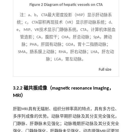
Figure 2 Diagram of hepatic vessels on CTA
注：
a、b， CTA最大密度投影（MIP）显示肝动脉系
统；c， CTA容积再现技术（VR）显示肝动脉系统；d、
e， MIP、VR技术显示门静脉系统。CTA，计算机体层血
管造影；CA，腹腔干；CHA，肝总动脉；SpA，脾动
脉；PHA，肝固有动脉；GDA，胃十二指肠动脉；
SMA，肠系膜上动脉；RHA，肝右动脉；LHA，肝左动
脉；LGA，胃左动脉。
Full size
3.2.2 磁共振成像（magnetic resonance imaging，
MRI）
肝脏MRI具有无辐射、组织分辨率高的特点，具有多方位、
多序列成像的优势。动脉早期肝动脉及其分支完全强化，
门静脉、肝静脉未见强化；动脉晚期肝动脉及其分支完全
强化、门静脉强化，肝静脉未见强化。动态增强MRI可更加