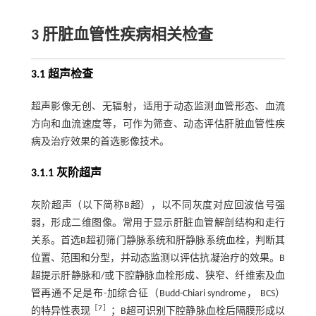
3 肝脏血管性疾病相关检查
3.1 超声检查
超声影像无创、无辐射，适用于动态监测血管形态、血流
方向和血流速度等，可作为筛查、动态评估肝脏血管性疾
病及治疗效果的首选影像技术。
3.1.1 灰阶超声
灰阶超声（以下简称B超），以不同灰度对应回波信号强
弱，形成二维图像。常用于显示肝脏血管解剖结构和走行
关系。首选B超初筛门静脉系统和肝静脉系统血栓，判断其
位置、范围和分型，并动态监测以评估抗凝治疗的效果。B
超提示肝静脉和/或下腔静脉血栓形成、狭窄、纤维索及血
管再通不足是布-加综合征（Budd-Chiari syndrome， BCS）
［
7
］
的特异性表现
；B超可识别下腔静脉血栓后隔膜形成以