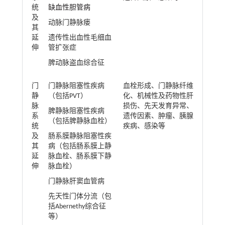
统
缺血性胆管病
及
动脉门静脉瘘
其
延
遗传性出血性毛细血
伸
管扩张症
脾动脉盗血综合征
门
门静脉阻塞性疾病
血栓形成、门静脉纤维
静
（包括PVT）
化、机械性及药物性肝
脉
损伤、先天发育异常、
脾静脉阻塞性疾病
系
遗传因素、肿瘤、胰腺
（包括脾静脉血栓）
统
疾病、感染等
及
肠系膜静脉阻塞性疾
其
病（包括肠系膜上静
延
脉血栓、肠系膜下静
伸
脉血栓）
门静脉肝窦血管病
先天性门体分流（包
括Abernethy综合征
等）