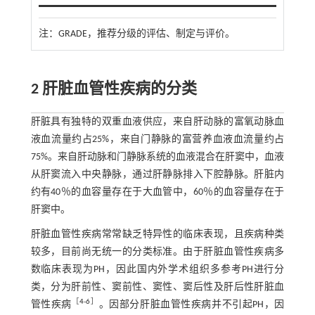
注：
GRADE，推荐分级的评估、制定与评价。
2 肝脏血管性疾病的分类
肝脏具有独特的双重血液供应，来自肝动脉的富氧动脉血
液血流量约占25%，来自门静脉的富营养血液血流量约占
75%。来自肝动脉和门静脉系统的血液混合在肝窦中，血液
从肝窦流入中央静脉，通过肝静脉排入下腔静脉。肝脏内
约有40％的血容量存在于大血管中，60％的血容量存在于
肝窦中。
肝脏血管性疾病常常缺乏特异性的临床表现，且疾病种类
较多，目前尚无统一的分类标准。由于肝脏血管性疾病多
数临床表现为PH，因此国内外学术组织多参考PH进行分
类，分为肝前性、窦前性、窦性、窦后性及肝后性肝脏血
［
4
-
6
］
管性疾病
。因部分肝脏血管性疾病并不引起PH，因