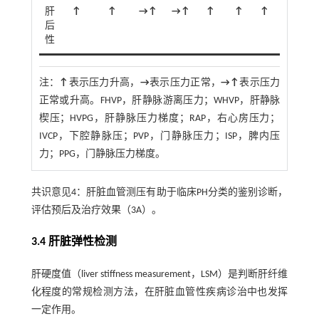
肝
↑
↑
→↑
→↑
↑
↑
↑
→↑
后
性
注：
↑
表示压力升高，
→
表示压力正常，
→↑
表示压力
正常或升高。FHVP，肝静脉游离压力；WHVP，肝静脉
楔压；HVPG，肝静脉压力梯度；RAP，右心房压力；
IVCP，下腔静脉压；PVP，门静脉压力；ISP，脾内压
力；PPG，门静脉压力梯度。
共识意见4：肝脏血管测压有助于临床PH分类的鉴别诊断，
评估预后及治疗效果（3A）。
3.4 肝脏弹性检测
肝硬度值（liver stiffness measurement，LSM）是判断肝纤维
化程度的常规检测方法，在肝脏血管性疾病诊治中也发挥
一定作用。