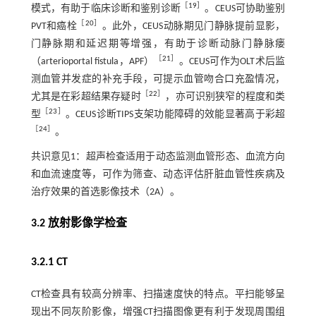
［
19
］
模式，有助于临床诊断和鉴别诊断
。CEUS可协助鉴别
［
20
］
PVT和癌栓
。此外，CEUS动脉期见门静脉提前显影，
门静脉期和延迟期等增强，有助于诊断动脉门静脉瘘
［
21
］
（arterioportal fistula，APF）
。CEUS可作为OLT术后监
测血管并发症的补充手段，可提示血管吻合口充盈情况，
［
22
］
尤其是在彩超结果存疑时
，亦可识别狭窄的程度和类
［
23
］
型
。CEUS诊断TIPS支架功能障碍的效能显著高于彩超
［
24
］
。
共识意见1：超声检查适用于动态监测血管形态、血流方向
和血流速度等，可作为筛查、动态评估肝脏血管性疾病及
治疗效果的首选影像技术（2A）。
3.2 放射影像学检查
3.2.1 CT
CT检查具有较高分辨率、扫描速度快的特点。平扫能够呈
现出不同灰阶影像，增强CT扫描图像更有利于发现周围组