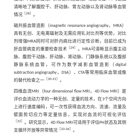
清晰地了解腹腔干、肝动脉、胃左动脉以及肾动脉等血管
［
28
］
情况
。
磁共振血管造影（magnetic resonance angiography，MRA）
具有无创、无电离辐射及无需应用钆对比剂等优势，对比
剂增强MRA同时可对肝内病灶进行定性诊断，目前已成为
［
29
］
肝血管病变的重要检查技术
。MRA可清晰显示腹主动
脉、腹腔干动脉、肝动脉、肾动脉、门静脉系统以及腹部
静脉系统血管，可作为数字减影血管造影（digital
subtraction angiography，DSA）、CTA等常用临床血管成像
［
30
-
31
］
的替代检查之一
。
四维血流MRI（four dimensional flow MRI，4D Flow MRI）是
评价血流动力学的一种无创、定量的技术，在3个空间方向
上进行速度编码，可一次性获得血流方向、流速、流量及
壁面剪切应力等定量信息，实现对血流的可视化评估
［
32
］
。研究显示，4D Flow MRI可适用于评估PH状态及其侧
［
33
-
36
］
支循环开放等异常情况
。