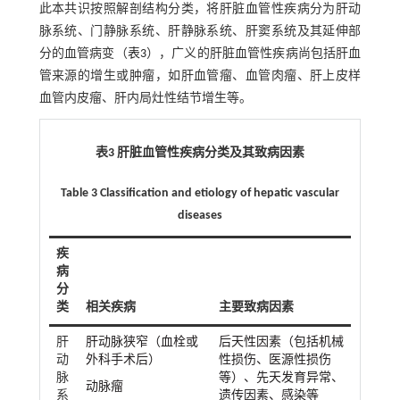
此本共识按照解剖结构分类，将肝脏血管性疾病分为肝动
脉系统、门静脉系统、肝静脉系统、肝窦系统及其延伸部
分的血管病变（
表3
），广义的肝脏血管性疾病尚包括肝血
管来源的增生或肿瘤，如肝血管瘤、血管肉瘤、肝上皮样
血管内皮瘤、肝内局灶性结节增生等。
表3 肝脏血管性疾病分类及其致病因素
Table 3 Classification and etiology of hepatic vascular
diseases
疾
病
分
类
相关疾病
主要致病因素
肝
肝动脉狭窄（血栓或
后天性因素（包括机械
动
外科手术后）
性损伤、医源性损伤
脉
等）、先天发育异常、
动脉瘤
系
遗传因素、感染等