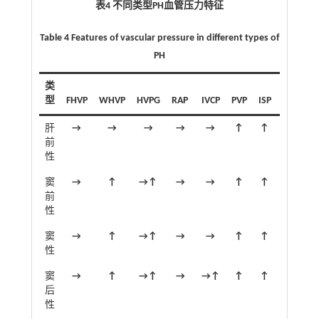
表4 不同类型PH血管压力特征
Table 4 Features of vascular pressure in different types of
PH
类
型
FHVP
WHVP
HVPG
RAP
IVCP
PVP
ISP
PPG
肝
→
→
→
→
→
↑
↑
↑
前
性
窦
→
↑
→↑
→
→
↑
↑
↑
前
性
窦
→
↑
→↑
→
→
↑
↑
↑
性
窦
→
↑
→↑
→
→↑
↑
↑
→↑
后
性