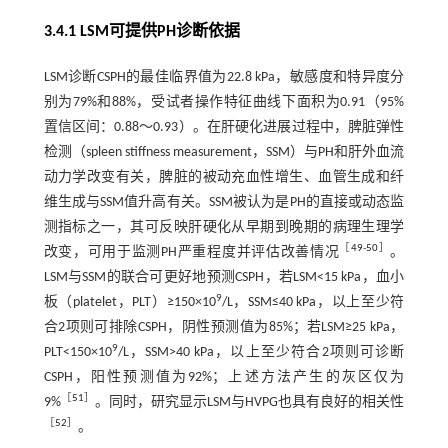
3.4.1 LSM可提供PH诊断依据
LSM诊断CSPH的最佳临界值为22.8 kPa，敏感度和特异度分
别为79%和88%，受试者操作特征曲线下面积为0.91（95%
置信区间：0.88～0.93）。在肝硬化进展过程中，脾脏弹性
检测（spleen stiffness measurement，SSM）与PH和肝外血流
动力学改变有关，脾脏的被动充血性增生、血管生成和纤
维生成与SSM值升高有关。SSM被认为是PH的直接或动态监
测指标之一，其可反映肝硬化从早期到晚期的病理生理学
［
49
-
50
］
改变，可用于监测PH严重程度并评估改善情况
。
LSM与SSM的联合可更好地预测CSPH，若LSM<15 kPa，血小
9
板（platelet，PLT）≥150×10
/L，SSM≤40 kPa，以上至少符
合2项则可排除CSPH，阴性预测值为85%；若LSM≥25 kPa，
9
PLT<150×10
/L，SSM>40 kPa，以上至少符合2项则可诊断
CSPH，阳性预测值为92%；上述方法产生的灰区仅为
［
51
］
9%
。同时，研究显示LSM与HVPG也具有良好的相关性
［
52
］
。