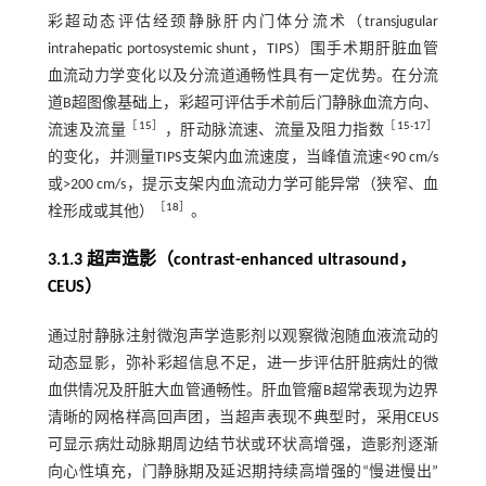
彩超动态评估经颈静脉肝内门体分流术（transjugular
intrahepatic portosystemic shunt，TIPS）围手术期肝脏血管
血流动力学变化以及分流道通畅性具有一定优势。在分流
道B超图像基础上，彩超可评估手术前后门静脉血流方向、
［
15
］
［
15
-
17
］
流速及流量
，肝动脉流速、流量及阻力指数
的变化，并测量TIPS支架内血流速度，当峰值流速<90 cm/s
或>200 cm/s，提示支架内血流动力学可能异常（狭窄、血
［
18
］
栓形成或其他）
。
3.1.3 超声造影（contrast-enhanced ultrasound，
CEUS）
通过肘静脉注射微泡声学造影剂以观察微泡随血液流动的
动态显影，弥补彩超信息不足，进一步评估肝脏病灶的微
血供情况及肝脏大血管通畅性。肝血管瘤B超常表现为边界
清晰的网格样高回声团，当超声表现不典型时，采用CEUS
可显示病灶动脉期周边结节状或环状高增强，造影剂逐渐
向心性填充，门静脉期及延迟期持续高增强的“慢进慢出”