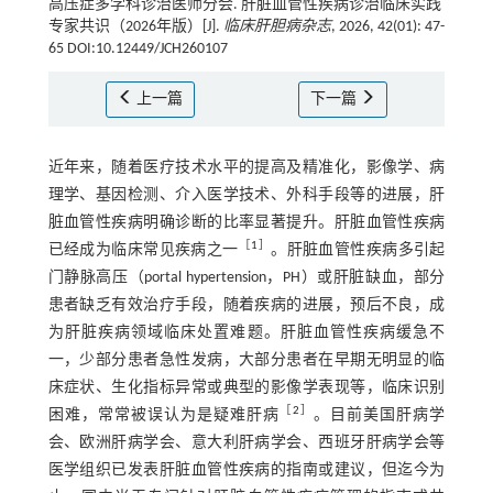
高压症多学科诊治医师分会. 肝脏血管性疾病诊治临床实践
专家共识（2026年版）[J].
临床肝胆病杂志
, 2026, 42(01): 47-
65 DOI:10.12449/JCH260107
上一篇
下一篇
近年来，随着医疗技术水平的提高及精准化，影像学、病
理学、基因检测、介入医学技术、外科手段等的进展，肝
脏血管性疾病明确诊断的比率显著提升。肝脏血管性疾病
［
1
］
已经成为临床常见疾病之一
。肝脏血管性疾病多引起
门静脉高压（portal hypertension，PH）或肝脏缺血，部分
患者缺乏有效治疗手段，随着疾病的进展，预后不良，成
为肝脏疾病领域临床处置难题。肝脏血管性疾病缓急不
一，少部分患者急性发病，大部分患者在早期无明显的临
床症状、生化指标异常或典型的影像学表现等，临床识别
［
2
］
困难，常常被误认为是疑难肝病
。目前美国肝病学
会、欧洲肝病学会、意大利肝病学会、西班牙肝病学会等
医学组织已发表肝脏血管性疾病的指南或建议，但迄今为