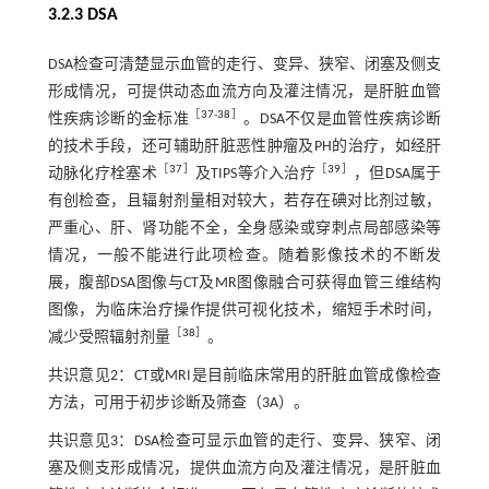
3.2.3 DSA
DSA检查可清楚显示血管的走行、变异、狭窄、闭塞及侧支
形成情况，可提供动态血流方向及灌注情况，是肝脏血管
［
37
-
38
］
性疾病诊断的金标准
。DSA不仅是血管性疾病诊断
的技术手段，还可辅助肝脏恶性肿瘤及PH的治疗，如经肝
［
37
］
［
39
］
动脉化疗栓塞术
及TIPS等介入治疗
，但DSA属于
有创检查，且辐射剂量相对较大，若存在碘对比剂过敏，
严重心、肝、肾功能不全，全身感染或穿刺点局部感染等
情况，一般不能进行此项检查。随着影像技术的不断发
展，腹部DSA图像与CT及MR图像融合可获得血管三维结构
图像，为临床治疗操作提供可视化技术，缩短手术时间，
［
38
］
减少受照辐射剂量
。
共识意见2：CT或MRI是目前临床常用的肝脏血管成像检查
方法，可用于初步诊断及筛查（3A）。
共识意见3：DSA检查可显示血管的走行、变异、狭窄、闭
塞及侧支形成情况，提供血流方向及灌注情况，是肝脏血