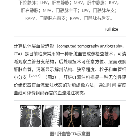
下腔静脉；LHV，肝左静脉；MHV，肝中静脉；RHV，
肝右静脉；MPV，门静脉主干；LPV，门静脉左支；
RAPV，门静脉右前支；RPPV，门静脉右后支。
Full size
计算机体层血管造影（computed tomography angiography，
CTA）是目前临床常用的一种肝脏血管成像检查技术，可清
晰观察血管分支结构，后处理技术可任意方位、层面观察
肝脏血管，清晰显示解剖结构、狭窄程度、栓子和血管细
［
26
-
27
］
小分支
（
图2
）。肝脏CT灌注扫描是一种无创性评
价组织器官血流灌注状态的功能成像方法，通过时间-密度
曲线可评价组织器官的血流灌注状态。
图2 肝血管CTA示意图