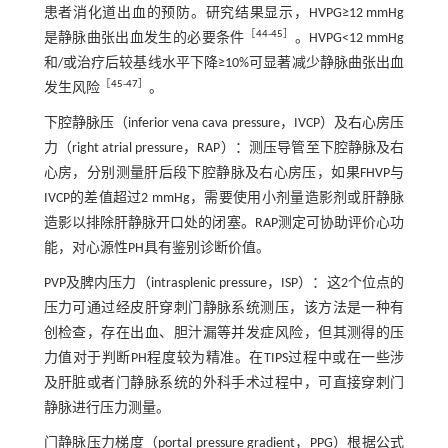
患者消化道出血的预防。研究结果显示，HVPG≥12 mmHg
［
44
-
45
］
是静脉曲张出血发生的必要条件
。HVPG<12 mmHg
和/或治疗后较基线水平下降≥10%可显著减少静脉曲张出血
［
45
-
47
］
发生风险
。
下腔静脉压（inferior vena cava pressure，IVCP）及右心房压
力（right atrial pressure，RAP）：测压导管至下腔静脉及右
心房，分别测量肝后段下腔静脉及右心房压，如果FHVP与
IVCP的差值超过2 mmHg，需要使用小剂量造影剂或肝静脉
造影以排除肝静脉开口处的闭塞。RAP测定可协助评价心功
能，对心源性PH具有鉴别诊断价值。
PVP及脾内压力（intrasplenic pressure，ISP）：这2个位点的
压力可通过经皮肝穿刺门静脉系统测压，该方法是一种有
创检查，存在出血、胆汁漏等并发症风险，但其测得的压
力值对于判断PH程度较为精准。在TIPS过程中或在一些涉
及肝脏或者门静脉系统的外科手术过程中，可直接穿刺门
静脉进行压力测量。
门静脉压力梯度（portal pressure gradient，PPG）根据公式