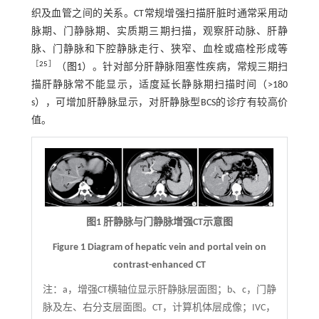
织及血管之间的关系。CT常规增强扫描肝脏时通常采用动
脉期、门静脉期、实质期三期扫描，观察肝动脉、肝静
脉、门静脉和下腔静脉走行、狭窄、血栓或癌栓形成等
［
25
］
（
图1
）。针对部分肝静脉阻塞性疾病，常规三期扫
描肝静脉常不能显示，适度延长静脉期扫描时间（>180
s），可增加肝静脉显示，对肝静脉型BCS的诊疗有较高价
值。
图1 肝静脉与门静脉增强CT示意图
Figure 1 Diagram of hepatic vein and portal vein on
contrast-enhanced CT
注：
a，增强CT横轴位显示肝静脉层面图；b、c，门静
脉及左、右分支层面图。CT，计算机体层成像；IVC，