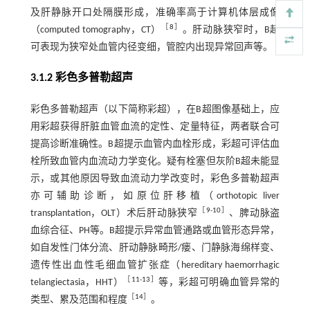
及肝静脉开口处隔膜形成，准确率高于计算机体层成像
［
8
］
（computed tomography，CT）
。肝动脉狭窄时，B超
可表现为狭窄处血管内径变细，管腔内出现异常回声等。
3.1.2 彩色多普勒超声
彩色多普勒超声（以下简称彩超），在B超图像基础上，应
用彩超获得肝脏血管血流的定性、定量特征，两者联合可
提高诊断准确性。B超提示血管内血栓形成，彩超可评估血
栓所致血管内血流动力学变化。疑有栓塞但灰阶B超未能显
示，或其他原因导致血流动力学改变时，彩色多普勒超声
亦可辅助诊断，如原位肝移植（orthotopic liver
［
9
-
10
］
transplantation，OLT）术后肝动脉狭窄
、脾动脉盗
血综合征、PH等。B超提示异常血管通路或血管形态异常，
如自发性门体分流、肝动静脉畸形/瘘、门静脉海绵样变、
遗传性出血性毛细血管扩张症（hereditary haemorrhagic
［
11
-
13
］
telangiectasia，HHT）
等，彩超可明确血管异常的
［
14
］
类型、累及范围和程度
。