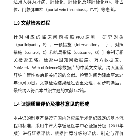
适用人群为肝病、肝硬化、肝硬化及非肝硬化PH、肝占
位、门静脉血栓（portal vein thrombosis，PVT）等患者。
1.3 文献检索过程
针对相应的临床问题按照PICO原则［研究对象
（participants，P）、干预措施（intervention，Ⅰ）、对照
措施（control，C）和结局指标（outcome，O）］来制订相
关检索策略。检索中国知网数据库、万方数据库、
PubMed、Web of Science等数据库的中英文文献，纳入涵盖
肝脏血管性疾病相关问题的文献。检索时间为建库至2024
年10月30日。文献检索结果经过去重处理，初步筛选后，
最终纳入符合本共识主题的文献147篇。
1.4 证据质量评价及推荐意见的形成
本共识的制定严格遵守国内外权威学术组织既定的基本流
程和标准，采用牛津大学循证医学中心证据分级（2011年
版）进行证据评估，根据推荐分级的评估、制定与评价