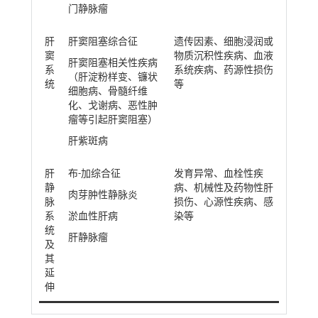
门静脉瘤
肝
肝窦阻塞综合征
遗传因素、细胞浸润或
窦
物质沉积性疾病、血液
肝窦阻塞相关性疾病
系
系统疾病、药源性损伤
（肝淀粉样变、镰状
统
等
细胞病、骨髓纤维
化、戈谢病、恶性肿
瘤等引起肝窦阻塞）
肝紫斑病
肝
布-加综合征
发育异常、血栓性疾
静
病、机械性及药物性肝
肉芽肿性静脉炎
脉
损伤、心源性疾病、感
系
淤血性肝病
染等
统
肝静脉瘤
及
其
延
伸