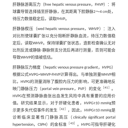
肝静脉游离压力（free hepatic venous pressure，FHVP）：将
球囊导管选择插至肝静脉，在其距离下腔静脉2～4 cm处，
待压力数值稳定后，读取FHVP。
肝静脉楔压（wed hepatic venous pressure，WHVP）：注入
对比剂使球囊扩张以充分阻断肝静脉血流，待压力数值稳
定后，读取WHVP。保持球囊扩张状态，造影检查确认无对
比剂反流或静脉-静脉侧支分流后再进行测量，否则可能会
导致WHVP的值被低估。
肝静脉压力梯度（hepatic venous pressure gradient，HVPG）
根据公式HVPG=WHVP-FHVP计算得出。与单独测量WHVP相
比，HVPG的测量消除了腹腔内压力的影响，可更准确地反
［
41
］
映门静脉压力（portal vein pressure，PVP）的变化
。
HVPG在预测静脉曲张出血发生风险中具有重要的应用价
值。研究结果显示，对于肝硬化患者，HVPG≥10 mmHg预
［
42
］
示更多失代偿事件的发生
，因此，HVPG≥10 mmHg是
诊断临床显著性门静脉高压（clinically significant portal
［
43
］
hypertension，CSPH）的金标准
。HVPG可指导肝硬化