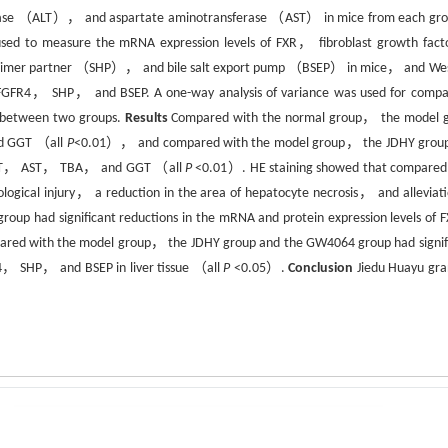
e （ALT）， and aspartate aminotransferase （AST） in mice from each g
used to measure the mRNA expression levels of FXR， fibroblast growth fact
imer partner （SHP）， and bile salt export pump （BSEP） in mice， and We
 FGFR4， SHP， and BSEP. A one-way analysis of variance was used for compa
 between two groups.
Results
Compared with the normal group， the model 
nd GGT （all
P
<0.01）， and compared with the model group， the JDHY grou
l， ALT， AST， TBA， and GGT （all
P
<0.01）. HE staining showed that compared
ical injury， a reduction in the area of hepatocyte necrosis， and alleviati
oup had significant reductions in the mRNA and protein expression levels of
d with the model group， the JDHY group and the GW4064 group had signif
4， SHP， and BSEP in liver tissue （all
P
<0.05）.
Conclusion
Jiedu Huayu gra