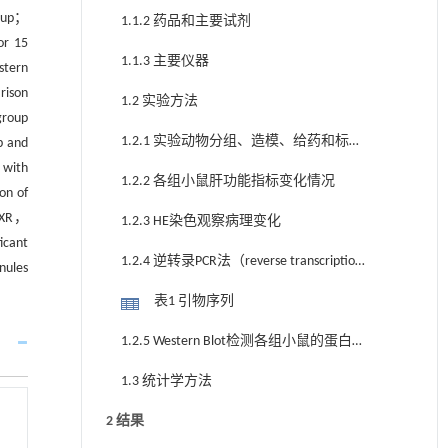
roup；
1.1.2 药品和主要试剂
or 15
1.1.3 主要仪器
stern
rison
1.2 实验方法
group
1.2.1 实验动物分组、造模、给药和标本
p and
 with
采集
1.2.2 各组小鼠肝功能指标变化情况
on of
 FXR，
1.2.3 HE染色观察病理变化
icant
1.2.4 逆转录PCR法（reverse transcription
nules
polymerase chain reaction，RT-PCR）检测各
表1 引物序列
组小鼠的基因表达水平
1.2.5 Western Blot检测各组小鼠的蛋白
表达水平
1.3 统计学方法
2 结果