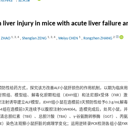
,
陈玮钰
,
张荣臻
 liver injury in mice with acute liver failure
1
,
3
,
4
1
,
3
,
4
1
2
i ZHAO
,
Shenglan ZENG
,
Weiyu CHEN
,
Rongzhen ZHANG
预防性给药方式，探究该方改善ALF小鼠肝损伤的作用机制，以期为临床
分为对照组、模型组、解毒化瘀颗粒组（JDHY组）和法尼醇X受体（FXR）
射诱导建立ALF模型，JDHY组小鼠在造模前3天预防性给予0.3 g/mL解
4064组在造模前3天连续予以腹腔注射GW4064。造模完成后，处死小鼠，
红素（TBil）、总胆汁酸（TBA）、γ-谷氨酰转移酶（GGT）、丙
HE）染色法观察小鼠肝脏的病理学变化；运用逆转录PCR检测各组小鼠FX