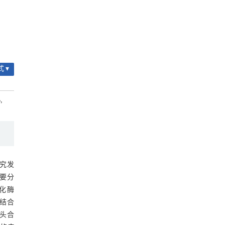
 ▾
,
究发
重要分
羟化酶
酸结合
从头合