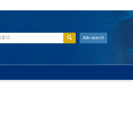
Adv search