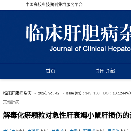
中国高校科技期刊集群服务平台
首页
期刊介绍
临床肝胆病杂志
››
2026, Vol. 42
››
Issue (01)
: 143 -150.
DOI:
10.12449/
其他肝病
解毒化瘀颗粒对急性肝衰竭小鼠肝损伤的
1
,
2
,
3
1
,
3
,
4
1
1
1
,
3
,
4
1
,
3
,
4