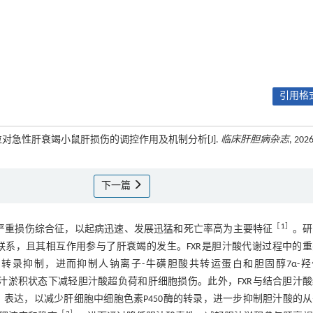
引用格式
颗粒对急性肝衰竭小鼠肝损伤的调控作用及机制分析[J].
临床肝胆病杂志
, 2026
下一篇
［
1
］
引起的肝细胞严重损伤综合征，以起病迅速、发展迅猛和死亡率高为主要特征
。研
）之间存在密切联系，且其相互作用参与了肝衰竭的发生。FXR是胆汁酸代谢过程中的
er，SHP）的转录抑制，进而抑制人钠离子-牛磺胆酸共转运蛋白和胆固醇7α-
因的反式激活，从而在胆汁淤积状态下减轻胆汁酸超负荷和肝细胞损伤。此外，FXR与结合胆汁
 15，FGF15）表达，以减少肝细胞中细胞色素P450酶的转录，进一步抑制胆汁酸的