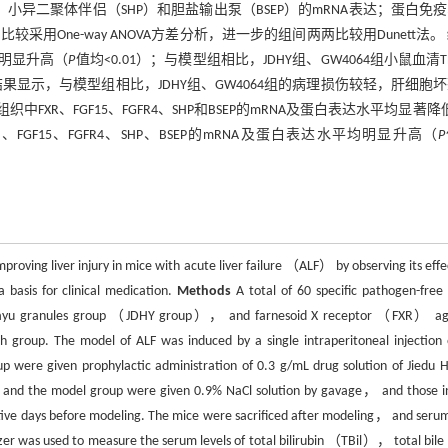
）、小异二聚体伴侣（SHP）和胆盐输出泵（BSEP）的mRNA表达；蛋白免
间比较采用One-way ANOVA方差分析，进一步的组间两两比较用Dunett法。
均明显升高（
P
值均<0.01）；与模型组相比，JDHY组、GW4064组小鼠血清TB
色结果显示，与模型组相比，JDHY组、GW4064组的病理损伤较轻，肝细胞
R、FGF15、FGFR4、SHP和BSEP的mRNA及蛋白表达水平均显著降
、FGF15、FGFR4、SHP、BSEP的mRNA及蛋白表达水平均明显升高（
P
。
proving liver injury in mice with acute liver failure （ALF） by observing its effe
basis for clinical medication.
Methods
A total of 60 specific pathogen-free
uayu granules group （JDHY group）， and farnesoid X receptor （FXR） ag
p. The model of ALF was induced by a single intraperitoneal injection 
p were given prophylactic administration of 0.3 g/mL drug solution of Jiedu 
p and the model group were given 0.9% NaCl solution by gavage， and those i
tive days before modeling. The mice were sacrificed after modeling， and seru
zer was used to measure the serum levels of total bilirubin （TBil）， total bile 