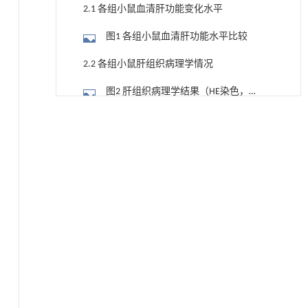
2.1 各组小鼠血清肝功能变化水平
图1 各组小鼠血清肝功能水平比较
2.2 各组小鼠肝组织病理学情况
图2 肝组织病理学结果（HE染色，
×200）
基于均相催化剂的两段式水热液化实现丙烯腈-
[1]
2.3 各组小鼠FXR、FGF15、FGFR4、SHP
丁二烯-苯乙烯共聚物的分步脱氮与液化
和BSEP的mRNA水平比较
Engineering
. 2026, Vol.58(3): 1-303
图3 各组小鼠FXR、SHP、FGF15、FGFR4
https://doi.org/10.1016/j.eng.2025.12.037
和BSEP的mRNA表达情况
2.4 各组小鼠FXR、FGF15、FGFR4、SHP
利用纳米结构增强水产养殖安全性——危害物
[2]
和BSEP的蛋白水平比较
检测与去除
表2 目的蛋白灰度值/内参灰度值
Engineering
. 2026, Vol.58(3): 1-303
图4 各组小鼠FXR、FGF15、FGFR4、SHP
https://doi.org/10.1016/j.eng.2025.07.044
和BSEP蛋白表达情况
3 讨论
迈向聚合物循环发展的未来
[3]
Engineering
. 2026, Vol.58(3): 1-303
伦理学声明
https://doi.org/10.1016/j.eng.2026.01.007