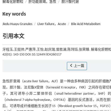
解毒化瘀颗粒
/
肝功能衰竭，急性
/
胆汁酸代谢
Key words
Jiedu Huayu Granules
/
Liver Failure，Acute
/
Bile Acid Metabolism
引用本文
牙程玉,王挺帅,严惠萍,王怡,赵庆瑞,曾胜澜,陈玮钰,张荣臻. 解毒化瘀
42(01): 143-150 DOI:10.12449/JCH260117
上一篇
急性肝衰竭（acute liver failure，ALF）是一种由多种病因
现，胆汁酸、法尼酯X受体（farnesoid X receptor，FXR
子，其可诱导小异二聚体伴侣（small heterodimer partn
（cholesterol 7-alpha-hydroxylase，CYP7A1）基
后，可诱导成纤维细胞生长因子15（fibroblast growth factor