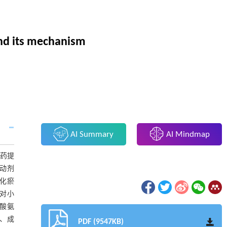
 and its mechanism
AI Summary
AI Mindmap
用药提
激动剂
毒化瘀
并对小
氨酸氨
R、成
PDF (9547KB)