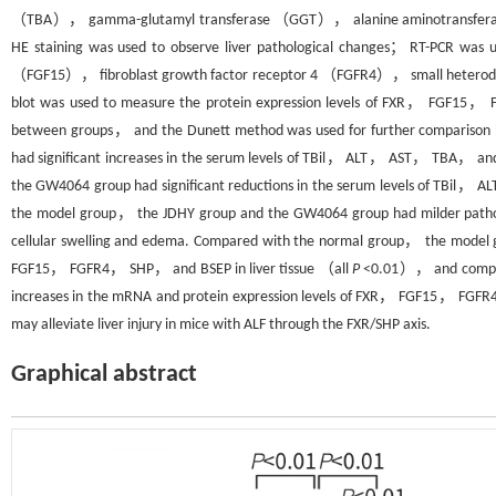
（TBA）， gamma-glutamyl transferase （GGT）， alanine aminotransferas
HE staining was used to observe liver pathological changes； RT-PCR was 
（FGF15）， fibroblast growth factor receptor 4 （FGFR4）， small heterod
blot was used to measure the protein expression levels of FXR， FGF15，
between groups， and the Dunett method was used for further comparison
had significant increases in the serum levels of TBil， ALT， AST， TBA， a
the GW4064 group had significant reductions in the serum levels of TBi
the model group， the JDHY group and the GW4064 group had milder patholog
cellular swelling and edema. Compared with the normal group， the model gr
FGF15， FGFR4， SHP， and BSEP in liver tissue （all
P
<0.01）， and compare
increases in the mRNA and protein expression levels of FXR， FGF15， FGFR
may alleviate liver injury in mice with ALF through the FXR/SHP axis.
Graphical abstract