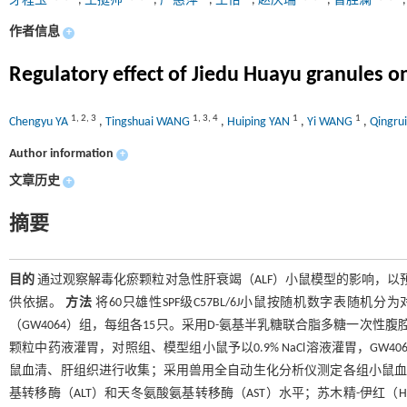
牙程玉
,
王挺帅
,
严惠萍
,
王怡
,
赵庆瑞
,
曾胜澜
作者信息
+
Regulatory effect of Jiedu Huayu granules on
1
,
2
,
3
1
,
3
,
4
1
1
Chengyu YA
,
Tingshuai WANG
,
Huiping YAN
,
Yi WANG
,
Qingru
Author information
+
文章历史
+
摘要
目的
通过观察解毒化瘀颗粒对急性肝衰竭（ALF）小鼠模型的影响，以
供依据。
方法
将60只雄性SPF级C57BL/6J小鼠按随机数字表随机
（GW4064）组，每组各15只。采用D-氨基半乳糖联合脂多糖一次性腹腔注
颗粒中药液灌胃，对照组、模型组小鼠予以0.9% NaCl溶液灌胃，GW
鼠血清、肝组织进行收集；采用兽用全自动生化分析仪测定各组小鼠血清总胆
基转移酶（ALT）和天冬氨酸氨基转移酶（AST）水平；苏木精-伊红（