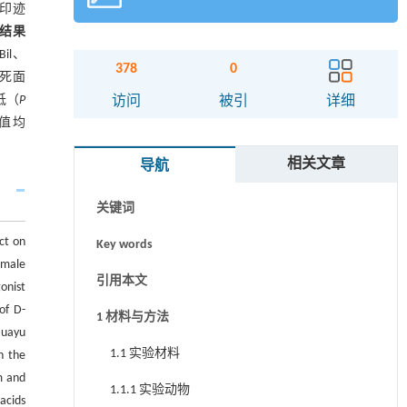
疫印迹
结果
il、
378
0
坏死面
摘要
低（
P
访问
被引
详细
值均
Abstract
相关文章
导航
Graphical abstract
关键词
ct on
Key words
 male
引用本文
onist
of D-
1 材料与方法
Huayu
1.1 实验材料
n the
m and
1.1.1 实验动物
acids