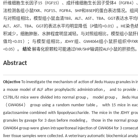
纤维细胞生长因子15（FGF15）、成纤维细胞生长因子受体4（FGFR4
法检测各组小鼠FXR、FGF15、FGFR4、SHP和BSEP的蛋白表达情况。组
与对照组相比，模型组小鼠血清TBil、ALT、AST、TBA、GGT表达水平
ALT、AST、TBA、GGT的表达水平均明显降低（
P
值均<0.01）。HE染
积减少，细胞肿胀、水肿程度明显减轻。与对照组相比，模型组小鼠肝组织中FX
值均<0.01）；与模型组相比，JDHY组、GW4064组小鼠肝组织中FXR
<0.05）。
结论
解毒化瘀颗粒可能通过FXR/SHP轴调控ALF小鼠的肝损伤
Abstract
Objective
To investigate the mechanism of action of Jiedu Huayu granules in im
a mouse model of ALF after prophylactic administration， and to provide a 
C57BL/6J mice were divided into normal group， model group， Jiedu H
（GW4064） group using a random number table， with 15 mice in each grou
galactosamine combined with lipopolysaccharide. The mice in the JDHY grou
granules by gavage for 3 days before modeling， those in the normal grou
GW4064 group were given intraperitoneal injection of GW4064 for 3 consecu
liver tissue samples were collected. A veterinary automatic biochemical analy