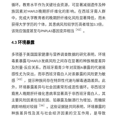
循环。教育水平作为关键社会资源，可显著减弱遗传及种
族因素对MAFLD晚期肝纤维化的影响。在西班牙裔人群
中，完成大学教育者的晚期肝纤维化风险显著降低，而未
获得大学学历的个体，其患病风险较学历高者增加3.3倍，
［
42
］
该效应强度甚至与PNPLA3基因变异相当
。
4.3 环境暴露
多项基于美国国家健康与营养调查数据的研究表明，环境
毒素暴露与MAFLD发病风险之间存在显著的种族梯度差异
及剂量-反应关系。西班牙裔青少年对双酚A暴露的代谢易
感性尤为突出，而非西班牙裔白人对汞暴露的风险更为敏
［
43
］
感
，提示种族间存在特异性代谢与解毒通路差异。此
外，环境暴露差异与社会因素常形成恶性循环。非西班牙
裔黑人晚期肝纤维化患病率显著高于非西班牙裔白人，其
主要风险因素包括贫困、铅暴露及酗酒行为增加，而糖尿
［
36
］
病影响相对较弱
。这些证据链共同表明，环境暴露的
种族差异性及其与社会经济因素的交互作用，是导致