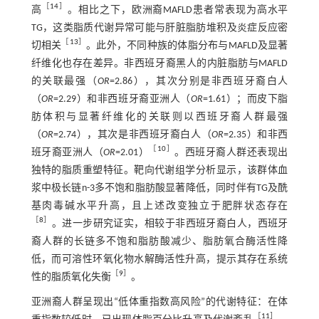
［
14
］
高
。相比之下，欧洲裔MAFLD患者常表现为高水平
TG，这类脂质代谢异常可能与肝脏脂肪堆积及炎症反应密
［
13
］
切相关
。此外，不同种族的体脂分布与MAFLD及显著
纤维化也存在差异。非西班牙裔黑人的内脏脂肪与MAFLD
的关联最强（
OR
=2.86），其次分别是非西班牙裔白人
（
OR
=2.29）和非西班牙裔亚洲人（
OR
=1.61）；而皮下脂
肪体积与显著纤维化的关联则以西班牙裔人群最强
（
OR
=2.74），其次是非西班牙裔白人（
OR
=2.35）和非西
［
10
］
班牙裔亚洲人（
OR
=2.01）
。西班牙裔人群还表现出
独特的脂质重塑特征。靶向代谢组学分析显示，该群体血
浆中极长链n-3多不饱和脂肪酸显著降低，同时伴有TG及酰
基肉毒碱水平升高，且上述改变独立于肥胖状态存在
［
8
］
。进一步研究证实，相较于非西班牙裔白人，西班牙
裔人群的长链多不饱和脂肪酸减少、脂肪氧合酶活性降
低，而可溶性环氧化物水解酶活性升高，提示其存在系统
［
9
］
性的脂质氧化失衡
。
亚洲裔人群呈现出“低体重指数高风险”的代谢特征：在体
［
11
］