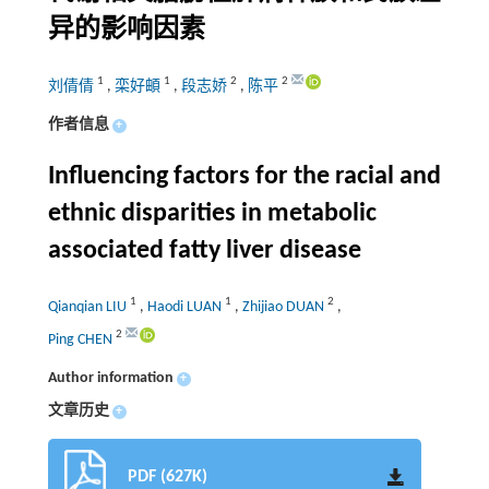
异的影响因素
1
1
2
2
刘倩倩
,
栾好頔
,
段志娇
,
陈平
作者信息
+
Influencing factors for the racial and
ethnic disparities in metabolic
associated fatty liver disease
1
1
2
Qianqian LIU
,
Haodi LUAN
,
Zhijiao DUAN
,
2
Ping CHEN
Author information
+
文章历史
+
PDF (627K)