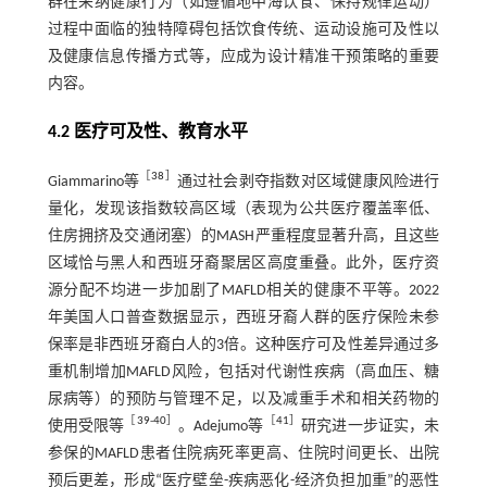
群在采纳健康行为（如遵循地中海饮食、保持规律运动）
过程中面临的独特障碍包括饮食传统、运动设施可及性以
及健康信息传播方式等，应成为设计精准干预策略的重要
内容。
4.2 医疗可及性、教育水平
［
38
］
Giammarino等
通过社会剥夺指数对区域健康风险进行
量化，发现该指数较高区域（表现为公共医疗覆盖率低、
住房拥挤及交通闭塞）的MASH严重程度显著升高，且这些
区域恰与黑人和西班牙裔聚居区高度重叠。此外，医疗资
源分配不均进一步加剧了MAFLD相关的健康不平等。2022
年美国人口普查数据显示，西班牙裔人群的医疗保险未参
保率是非西班牙裔白人的3倍。这种医疗可及性差异通过多
重机制增加MAFLD风险，包括对代谢性疾病（高血压、糖
尿病等）的预防与管理不足，以及减重手术和相关药物的
［
39
-
40
］
［
41
］
使用受限等
。Adejumo等
研究进一步证实，未
参保的MAFLD患者住院病死率更高、住院时间更长、出院
预后更差，形成“医疗壁垒-疾病恶化-经济负担加重”的恶性