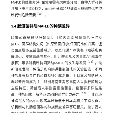
MAFLD的维生素D补充策略需考虑种族分层：白种人群可关
注纠正维生素D缺乏，而西班牙裔和非洲裔人群则应优先控
［
30
］
制代谢危险因素
。
3.4 肠道菌群与MAFLD的种族差异
肠道菌群通过肠肝轴紊乱（如内毒素易位激活肝脏炎
症）、菌群结构失调（如厚壁菌门/拟杆菌门比值升高、促
炎菌属增多且益生菌减少）以及代谢产物失衡（短链脂肪
酸减少、支链氨基酸蓄积、胆汁酸紊乱及内毒素/乙醇毒性
［
31
］
累积）等多种机制协同驱动MAFLD的发生与发展
。最
新研究发现，种族是影响肠道菌群组成的关键因素，不同
种族具有特异性的菌群特征：摩洛哥、土耳其及加纳裔人
群以普氏菌属为主；非洲与南亚裔苏里南人以拟杆菌属为
主要特征；荷兰裔人群则富集梭菌目，且菌群多样性最
［
32
］
高。种族因素可解释超过6%的菌群组成差异
。非西班
牙裔黑人的MAFLD患病率显著低于日本裔和拉丁裔人群，
该机制与其肠道菌群的种族梯度差异密切相关。拉丁裔人