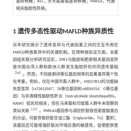
基转移酶；AST，天冬氨酸氨基转移酶；MAFLD，代谢
相关脂肪性肝病。
1 遗传多态性驱动MAFLD种族异质性
近年研究揭示了遗传变异与代谢因素之间的交互作用在
MAFLD种族差异中的关键机制。在跨种族验证方面，全基
因组关联分析研究证实，ZPR1与脂肪和肥胖相关基因变异
是中国台湾人群和欧洲人群发生脂肪肝的共同遗传基础
［
16
］
。然而，不同族群间等位基因频率的显著差异需个性
化考量。例如，仅在中国华裔人群中，HSD17B13的功能缺
失型变异（rs72613567：TA等位基因和rs6834314：G等位基
因）与非酒精性脂肪性肝炎（non-alcoholic steatohepatitis，
NASH）低风险相关，但在马来裔和印度裔人群中未观察到
［
17
］
类似关联
。PNPLA3基因参与调控肝脏极低密度脂蛋白
的分泌，可能导致肝脏甘油三酯（triglyceride，TG）蓄积；
该基因还可能增强肝脏对环境应激的敏感性，促使肥胖患