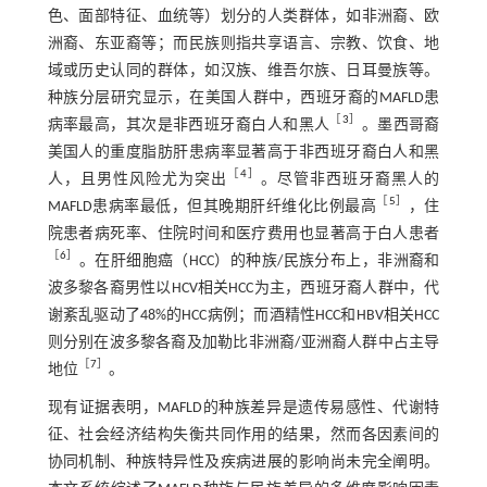
色、面部特征、血统等）划分的人类群体，如非洲裔、欧
洲裔、东亚裔等；而民族则指共享语言、宗教、饮食、地
域或历史认同的群体，如汉族、维吾尔族、日耳曼族等。
种族分层研究显示，在美国人群中，西班牙裔的MAFLD患
［
3
］
病率最高，其次是非西班牙裔白人和黑人
。墨西哥裔
美国人的重度脂肪肝患病率显著高于非西班牙裔白人和黑
［
4
］
人，且男性风险尤为突出
。尽管非西班牙裔黑人的
［
5
］
MAFLD患病率最低，但其晚期肝纤维化比例最高
，住
院患者病死率、住院时间和医疗费用也显著高于白人患者
［
6
］
。在肝细胞癌（HCC）的种族/民族分布上，非洲裔和
波多黎各裔男性以HCV相关HCC为主，西班牙裔人群中，代
谢紊乱驱动了48%的HCC病例；而酒精性HCC和HBV相关HCC
则分别在波多黎各裔及加勒比非洲裔/亚洲裔人群中占主导
［
7
］
地位
。
现有证据表明，MAFLD的种族差异是遗传易感性、代谢特
征、社会经济结构失衡共同作用的结果，然而各因素间的
协同机制、种族特异性及疾病进展的影响尚未完全阐明。