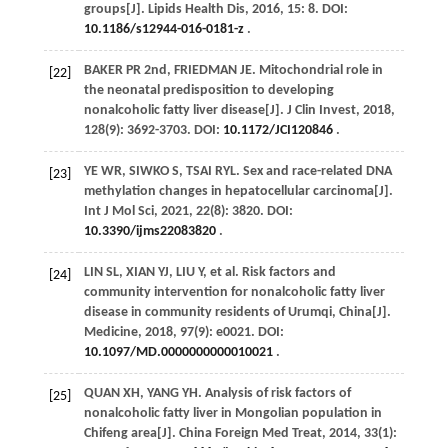
groups[J].
Lipids Health Dis
,
2016
,
15
: 8. DOI:
10.1186/s12944-016-0181-z
.
BAKER
PR
2nd
,
FRIEDMAN
JE
. Mitochondrial role in
[22]
the neonatal predisposition to developing
nonalcoholic fatty liver disease[J].
J Clin Invest
,
2018
,
128
(9): 3692-3703. DOI:
10.1172/JCI120846
.
YE
WR
,
SIWKO
S
,
TSAI
RYL
. Sex and race-related DNA
[23]
methylation changes in hepatocellular carcinoma[J].
Int J Mol Sci
,
2021
,
22
(8): 3820. DOI:
10.3390/ijms22083820
.
LIN
SL
,
XIAN
YJ
,
LIU
Y
,
et al
. Risk factors and
[24]
community intervention for nonalcoholic fatty liver
disease in community residents of Urumqi, China[J].
Medicine
,
2018
,
97
(9): e0021. DOI:
10.1097/MD.0000000000010021
.
QUAN
XH
,
YANG
YH
. Analysis of risk factors of
[25]
nonalcoholic fatty liver in Mongolian population in
Chifeng area[J].
China Foreign Med Treat
,
2014
,
33
(1):