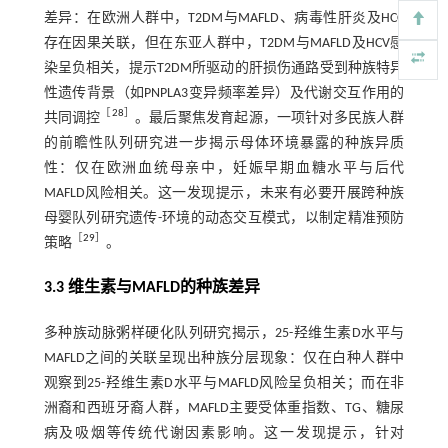
差异：在欧洲人群中，T2DM与MAFLD、病毒性肝炎及HCC
存在因果关联，但在东亚人群中，T2DM与MAFLD及HCV感
染呈负相关，提示T2DM所驱动的肝损伤通路受到种族特异
性遗传背景（如PNPLA3变异频率差异）及代谢交互作用的
［
28
］
共同调控
。最后聚焦发育起源，一项针对多民族人群
的前瞻性队列研究进一步揭示母体环境暴露的种族异质
性：仅在欧洲血统母亲中，妊娠早期血糖水平与后代
MAFLD风险相关。这一发现提示，未来有必要开展跨种族
母婴队列研究遗传-环境的动态交互模式，以制定精准预防
［
29
］
策略
。
3.3 维生素与MAFLD的种族差异
多种族动脉粥样硬化队列研究揭示，25-羟维生素D水平与
MAFLD之间的关联呈现出种族分层现象：仅在白种人群中
观察到25-羟维生素D水平与MAFLD风险呈负相关；而在非
洲裔和西班牙裔人群，MAFLD主要受体重指数、TG、糖尿
病及吸烟等传统代谢因素影响。这一发现提示，针对