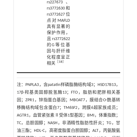
rs227673、
rs3772630和
rs3772627位
点对MAFLD
具有显著的
保护作用，
且rs3772622
的G等位基
因与肝纤维
化程度呈正
［
18
］
相关
注：
PNPLA3，含patatin样磷脂酶结构域3；HSD17B13，
17β-羟基类固醇脱氢酶13；FTO，脂肪和肥胖相关基
因；ZPR1，锌指蛋白基因；MBOAT7，膜结合O-酰基转
移酶结构域包含蛋白7；TM6SF2，跨膜6超家族成员；
AGTR1，血管紧张素Ⅱ受体1型基因；BMI，体重指数；
TC，总胆固醇；NASH，非酒精性脂肪性肝炎；TG，甘
油三酯；HDL-C，高密度脂蛋白胆固醇；ALT，丙氨酸氨