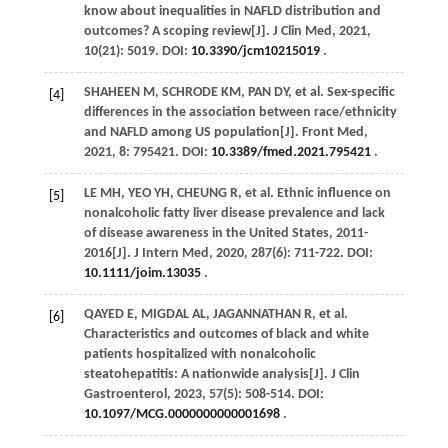
know about inequalities in NAFLD distribution and
outcomes? A scoping review[J].
J Clin Med
,
2021
,
10
(21): 5019. DOI:
10.3390/jcm10215019
.
SHAHEEN
M
,
SCHRODE
KM
,
PAN
DY
,
et al
. Sex-specific
[4]
differences in the association between race/ethnicity
and NAFLD among US population[J].
Front Med
,
2021
,
8
: 795421. DOI:
10.3389/fmed.2021.795421
.
LE
MH
, YEO YH,
CHEUNG
R
,
et al
. Ethnic influence on
[5]
nonalcoholic fatty liver disease prevalence and lack
of disease awareness in the United States, 2011-
2016[J].
J Intern Med
,
2020
,
287
(6): 711-722. DOI:
10.1111/joim.13035
.
QAYED
E
,
MIGDAL
AL
,
JAGANNATHAN
R
,
et al
.
[6]
Characteristics and outcomes of black and white
patients hospitalized with nonalcoholic
steatohepatitis: A nationwide analysis[J].
J Clin
Gastroenterol
,
2023
,
57
(5): 508-514. DOI:
10.1097/MCG.0000000000001698
.