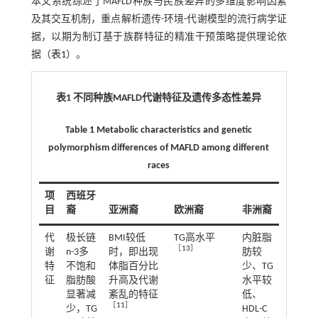
本文系统综述了MAFLD种族与民族差异的多维度影响因素
及其交互机制，重点解析遗传-环境-代谢模型的流行病学证
据，以期为制订基于族群特征的精准干预策略提供理论依
据（
表1
）。
表1 不同种族MAFLD代谢特征及遗传多态性差异
Table 1 Metabolic characteristics and genetic
polymorphism differences of MAFLD among different
races
项
西班牙
目
裔
亚洲裔
欧洲裔
非洲裔
代
极长链
BMI较低
TG高水平
内脏脂
［
13
］
谢
n-3多
时，即出现
肪较
特
不饱和
体脂百分比
少、TG
征
脂肪酸
升高及代谢
水平较
显著减
紊乱的特征
低、
［
11
］
少，TG
HDL-C