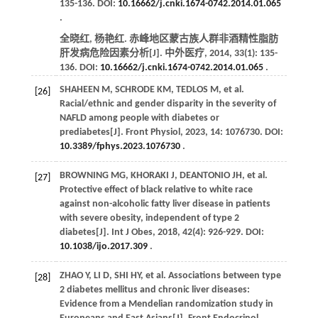
135-136. DOI:
10.16662/j.cnki.1674-0742.2014.01.065
.
全晓红, 杨艳红. 赤峰地区蒙古族人群非酒精性脂肪
肝发病危险因素分析[J].
中外医疗
,
2014
,
33
(1): 135-
136. DOI:
10.16662/j.cnki.1674-0742.2014.01.065
.
SHAHEEN
M
,
SCHRODE
KM
,
TEDLOS
M
,
et al
.
[26]
Racial/ethnic and gender disparity in the severity of
NAFLD among people with diabetes or
prediabetes[J].
Front Physiol
,
2023
,
14
: 1076730. DOI:
10.3389/fphys.2023.1076730
.
BROWNING
MG
,
KHORAKI
J
,
DEANTONIO
JH
,
et al
.
[27]
Protective effect of black relative to white race
against non-alcoholic fatty liver disease in patients
with severe obesity, independent of type 2
diabetes[J].
Int J Obes
,
2018
,
42
(4): 926-929. DOI:
10.1038/ijo.2017.309
.
ZHAO
Y
,
LI
D
,
SHI
HY
,
et al
. Associations between type
[28]
2 diabetes mellitus and chronic liver diseases:
Evidence from a Mendelian randomization study in