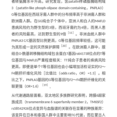
者转氨酶水平升高。研究发现，含patatin样磷脂酶结构域
3（patatin-like phosph‑olipase domain-containing，PNPLA3）
G等位基因在西班牙裔人群中的分布频率高于非洲裔人群和
欧洲裔人群。在GG纯合子个体中，亚洲人和白人的MAFLD
患病风险约为野生型的3倍，西班牙裔约为4倍，而黑人患
［
15
］
者的风险最高，达到野生型的9倍
。非洲血统人群中
PNPLA3 C/C基因型比例更高，G等位基因频率较低，这可能
［
20
］
为其形成一定的天然保护屏障
。在欧洲裔人群中，膜
结合O-酰基转移酶结构域包含蛋白7基因rs641738位点的T等
位基因与MAFLD严重程度相关：TT纯合子患者的疾病风险
更高，即便是单个T等位基因也会小幅增加活检证实的F2～
F4期肝纤维化风险［比值比（odds ratio，
OR
）=1.3］。相
比之下，PNPLA3基因的G等位基因与F2～F4期肝纤维化的关
［
19
］
联更强（
OR
=1.6）
。
从代谢通路层面看，亚太地区多族群研究表明，跨膜6超家
族成员（transmembrane 6 superfamily member 2，TM6SF2）
rs58542926位点变异与血脂谱的关联存在显著的种族差异：
该变异在日本和泰国人群中主要影响TG代谢，而在蒙古人