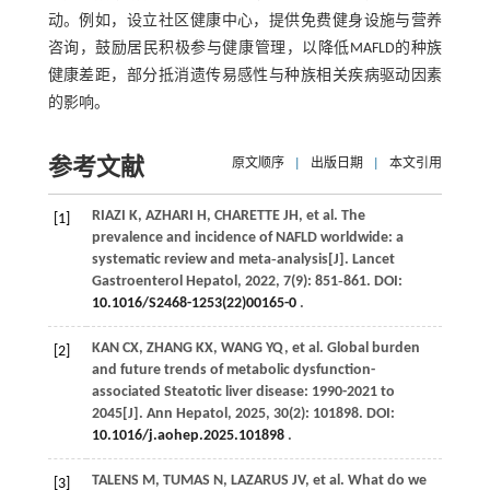
动。例如，设立社区健康中心，提供免费健身设施与营养
咨询，鼓励居民积极参与健康管理，以降低MAFLD的种族
健康差距，部分抵消遗传易感性与种族相关疾病驱动因素
的影响。
参考文献
原文顺序
|
出版日期
|
本文引用
RIAZI
K
,
AZHARI
H
,
CHARETTE
JH
,
et al
. The
[1]
prevalence and incidence of NAFLD worldwide: a
systematic review and meta‑analysis[J].
Lancet
Gastroenterol Hepatol
,
2022
,
7
(9): 851‑861. DOI:
10.1016/S2468-1253(22)00165-0
.
KAN
CX
,
ZHANG
KX
,
WANG
YQ
,
et al
. Global burden
[2]
and future trends of metabolic dysfunction-
associated Steatotic liver disease: 1990-2021 to
2045[J].
Ann Hepatol
,
2025
,
30
(2): 101898. DOI:
10.1016/j.aohep.2025.101898
.
TALENS
M
,
TUMAS
N
,
LAZARUS
JV
,
et al
. What do we
[3]