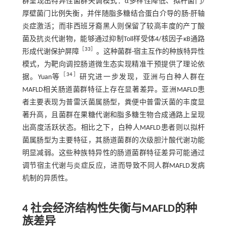
群呈现出特异性菌群失调模式：α多样性降低、拟杆菌门/
厚壁菌门比例失衡，并伴随脂多糖结合蛋白介导的肠-肝轴
炎症激活；而非西班牙裔黑人则保留了较高丰度的产丁酸
菌及抗炎代谢物，能够通过抑制Toll样受体4/核因子κB通路
［
33
］
形成代谢保护屏障
。这种菌群-宿主互作的种族特异性
模式，为靶向调控肠道微生态实现精准干预提供了理论依
［
34
］
据。Yuan等
研究进一步发现，亚洲与白种人群在
MAFLD相关肠道菌群特征上存在显著差异。亚洲MAFLD患
者主要表现为普雷沃菌属肠型，粪便中普雷沃菌的丰度显
著升高，且菌群在果糖代谢和脂多糖生物合成通路上呈现
出高度活跃状态。相比之下，白种人MAFLD患者则以拟杆
菌属肠型为主要特征，其肠道菌群的次级胆汁酸代谢功能
明显减弱。这些种族特异性的肠道菌群特征差异可能通过
调节宿主代谢与炎症反应，进而导致不同人群MAFLD发病
机制的异质性。
4 社会经济结构性失衡与MAFLD的种
族差异