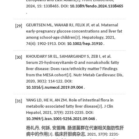
Europeans and East Asians[J].
Front Endocrinol
,
2024
,
15
: 1338465. DOI:
10.3389/fendo.2024.1338465
.
GEURTSEN
ML
,
WAHAB
RJ
,
FELIX
JF
,
et al
. Maternal
[29]
early-pregnancy glucose concentrations and liver fat
among school-age children[J].
Hepatology
,
2021
,
74
(4): 1902-1913. DOI:
10.1002/hep.31910
.
KHOUDARY SR
EL
,
SAMARGANDY
S
, ZEB I,
et al
.
[30]
Serum 25-hydroxyvitamin-D and nonalcoholic fatty
liver disease: Does race/ethnicity matter? Findings
from the MESA cohort[J].
Nutr Metab Cardiovasc Dis
,
2020
,
30
(1): 114-122. DOI:
10.1016/j.numecd.2019.09.004
.
YANG
LD
,
HE
H
,
AN
ZM
. Role of intestinal flora in
[31]
metabolic-associated fatty liver disease[J].
J Clin
Hepatol
,
2021
,
37
(9): 2231-2235. DOI:
10.3969/j.issn.1001-5256.2021.09.046
.
杨礼丹, 何訸, 安振梅. 肠道菌群在代谢相关脂肪性肝
病中的作用[J].
临床肝胆病杂志
,
2021
,
37
(9): 2231-