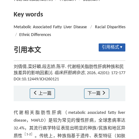
Key words
Metabolic Associated Fatty Liver Disease
/
Racial Disparities
/
Ethnic Differences
引用格式 ▾
引用本文
刘倩倩,栾好頔,段志娇,陈平. 代谢相关脂肪性肝病种族和民
族差异的影响因素[J].
临床肝胆病杂志
, 2026, 42(01): 172-177
DOI:10.12449/JCH260121
上一篇
下一篇
代谢相关脂肪性肝病（metabolic associated fatty liver
disease，MAFLD）是较为常见的慢性肝病，全球患病率达
32.4%，其流行病学特征表现出明显的种族/民族和地区异
［
1
-
2
］
质性
。传统上，种族指基于遗传、表型特征（如肤