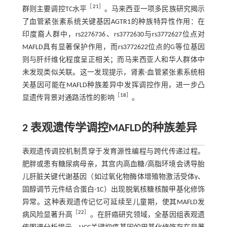
［
21
］
群则主要调控TC水平
。马来西亚一项多民族研究揭示
了血管紧张素系统关键基因AGTR1的种族特异性作用：在
印度裔人群中，rs2276736、rs3772630与rs3772627位点对
MAFLD具有显著保护作用，而rs3772622位点的G等位基因
则与肝纤维化程度呈正相关；而马来西亚人和华人群体中
未发现类似关联。这一发现提示，肾素-血管紧张素系统相
关基因可能在MAFLD种族差异中发挥调控作用，进一步凸
［
18
］
显遗传背景对通路活性的影响
。
2 表观遗传学调控MAFLD的种族差异
表观遗传调控机制贯穿于发育源性编程与跨代传递过程。
肥胖或患有糖尿病母亲，其宫内高血糖/高脂环境会诱导胎
儿肝脏关键代谢基因（如过氧化物酶体增殖物激活受体γ、
固醇调节元件结合蛋白-1C）出现脱氧核糖核酸甲基化修饰
异常。这种表观遗传记忆可延续至儿童期，使其MAFLD发
［
22
］
病风险显著升高
。在肝癌研究领域，全基因组表观遗