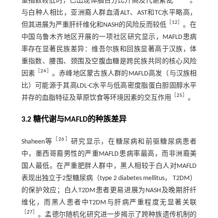
重指数较低时，已出现体脂百分比升高及代谢紊乱
。
与白种人相比，亚洲裔人群血清ALT、AST和TC水平略高，
［
12
］
但其进展为严重肝纤维化和NASH的风险反而较低
。在
中国乌鲁木齐地区开展的一项社区研究显示，MAFLD患病
率存在显著民族差异：维吾尔族和回族显著高于汉族，体
重指数、腰围、颈围及空腹血糖是跨民族共同的核心风险
［
24
］
因素
。赤峰地区蒙古族人群的MAFLD高发（与汉族相
比）可能源于其高LDL-C水平与低高密度脂蛋白胆固醇水平
［
25
］
并存的血脂特征及草原饮食等环境因素的交互作用
。
3.2 糖代谢与MAFLD的种族差异
［
26
］
Shaheen等
研究显示，在糖尿病和前驱糖尿病患者
中，墨西哥裔男性的严重MAFLD患病率最高，而非洲裔美
国人最低。在严重肥胖人群中，黑人相较于白人对MAFLD
表现出独立于2型糖尿病（type 2 diabetes mellitus， T2DM）
的保护效应；白人T2DM患者更易进展为NASH及晚期肝纤
维化，而黑人患者中T2DM与肝病严重程度无显著关联
［
27
］
。孟德尔随机化研究进一步揭示了跨种族遗传机制的