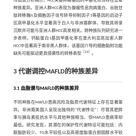
传图谱分析揭示，HCC关键抑癌基因的甲基化修饰存在显著
种族差异。亚洲人群HCC表现为腺瘤性息肉病蛋白、谷胱甘
肽转移酶π及细胞因子信号转导抑制因子1等基因的启动子
区高甲基化水平显著高于白人与非洲裔群体，导致其转录
沉默并可能与亚洲人群HCC高发相关。跨种族队列研究进一
步表明，钙黏蛋白1基因甲基化率在澳大利亚高加索人群
HCC中显著高于南非黑人群体，该基因介导的细胞黏附功能
［
23
］
缺失可能驱动更具侵袭性的转移表型
。
3 代谢调控MAFLD的种族差异
3.1 血脂谱与MAFLD的种族差异
不同种族在MAFLD患病风险及脂质代谢特征上存在显著差
异。非洲裔美国人呈现出独特的“代谢悖论”：尽管其肥胖
率与胰岛素抵抗水平与其他种族相当，但MAFLD患病率却
最低。研究发现，其潜在的保护性代谢特征可能包括：内
脏脂肪较少、TG水平较低以及高密度脂蛋白胆固醇水平较