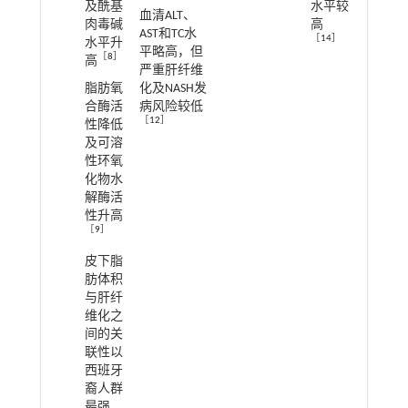
及酰基
水平较
血清ALT、
肉毒碱
高
AST和TC水
［
14
］
水平升
平略高，但
［
8
］
高
严重肝纤维
脂肪氧
化及NASH发
合酶活
病风险较低
［
12
］
性降低
及可溶
性环氧
化物水
解酶活
性升高
［
9
］
皮下脂
肪体积
与肝纤
维化之
间的关
联性以
西班牙
裔人群
最强