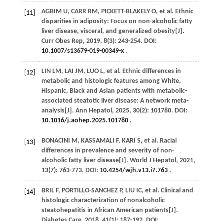
AGBIM
U
,
CARR
RM
,
PICKETT-BLAKELY
O
,
et al
. Ethnic
[11]
disparities in adiposity: Focus on non-alcoholic fatty
liver disease, visceral, and generalized obesity[J].
Curr Obes Rep
,
2019
,
8
(3): 243-254. DOI:
10.1007/s13679-019-00349-x
.
LIN
LM
,
LAI
JM
,
LUO
L
,
et al
. Ethnic differences in
[12]
metabolic and histologic features among White,
Hispanic, Black and Asian patients with metabolic-
associated steatotic liver disease: A network meta-
analysis[J].
Ann Hepatol
,
2025
,
30
(2): 101780. DOI:
10.1016/j.aohep.2025.101780
.
BONACINI
M
,
KASSAMALI
F
,
KARI
S
,
et al
. Racial
[13]
differences in prevalence and severity of non-
alcoholic fatty liver disease[J].
World J Hepatol
,
2021
,
13
(7): 763-773. DOI:
10.4254/wjh.v13.i7.763
.
BRIL
F
,
PORTILLO-SANCHEZ
P
,
LIU
IC
,
et al
. Clinical and
[14]
histologic characterization of nonalcoholic
steatohepatitis in African American patients[J].
Diabetes Care
,
2018
,
41
(1): 187-192. DOI: