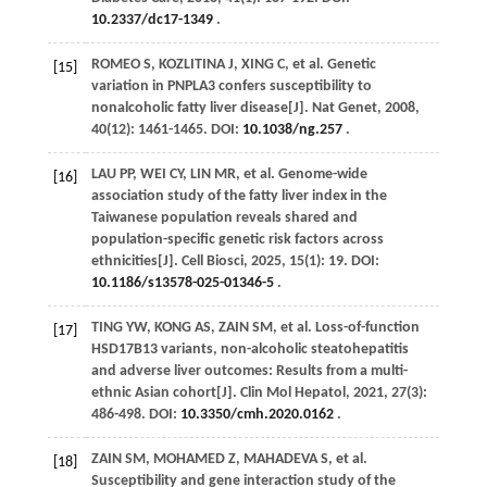
10.2337/dc17-1349
.
ROMEO
S
,
KOZLITINA
J
,
XING
C
,
et al
. Genetic
[15]
variation in PNPLA3 confers susceptibility to
nonalcoholic fatty liver disease[J].
Nat Genet
,
2008
,
40
(12): 1461-1465. DOI:
10.1038/ng.257
.
LAU
PP
,
WEI
CY
,
LIN
MR
,
et al
. Genome-wide
[16]
association study of the fatty liver index in the
Taiwanese population reveals shared and
population-specific genetic risk factors across
ethnicities[J].
Cell Biosci
,
2025
,
15
(1): 19. DOI:
10.1186/s13578-025-01346-5
.
TING
YW
,
KONG
AS
,
ZAIN
SM
,
et al
. Loss-of-function
[17]
HSD17B13 variants, non-alcoholic steatohepatitis
and adverse liver outcomes: Results from a multi-
ethnic Asian cohort[J].
Clin Mol Hepatol
,
2021
,
27
(3):
486-498. DOI:
10.3350/cmh.2020.0162
.
ZAIN
SM
,
MOHAMED
Z
,
MAHADEVA
S
,
et al
.
[18]
Susceptibility and gene interaction study of the