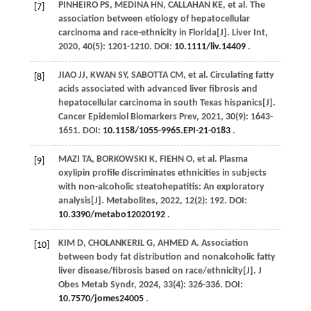
PINHEIRO
PS
,
MEDINA
HN
,
CALLAHAN
KE
,
et al
. The
[7]
association between etiology of hepatocellular
carcinoma and race-ethnicity in Florida[J].
Liver Int
,
2020
,
40
(5): 1201-1210. DOI:
10.1111/liv.14409
.
JIAO
JJ
,
KWAN
SY
,
SABOTTA
CM
,
et al
. Circulating fatty
[8]
acids associated with advanced liver fibrosis and
hepatocellular carcinoma in south Texas hispanics[J].
Cancer Epidemiol Biomarkers Prev
,
2021
,
30
(9): 1643-
1651. DOI:
10.1158/1055-9965.EPI-21-0183
.
MAZI
TA
,
BORKOWSKI
K
,
FIEHN
O
,
et al
. Plasma
[9]
oxylipin profile discriminates ethnicities in subjects
with non-alcoholic steatohepatitis: An exploratory
analysis[J].
Metabolites
,
2022
,
12
(2): 192. DOI:
10.3390/metabo12020192
.
KIM
D
,
CHOLANKERIL
G
,
AHMED
A
. Association
[10]
between body fat distribution and nonalcoholic fatty
liver disease/fibrosis based on race/ethnicity[J].
J
Obes Metab Syndr
,
2024
,
33
(4): 326-336. DOI:
10.7570/jomes24005
.