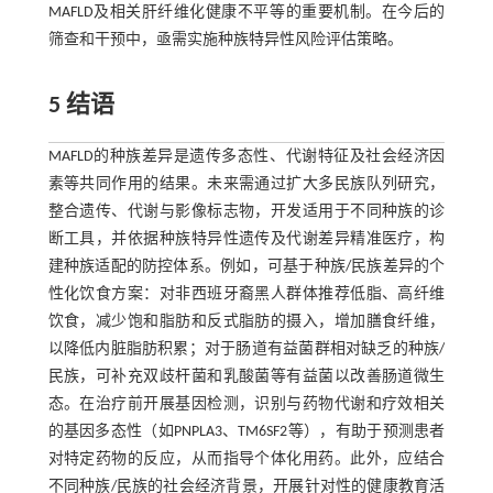
MAFLD及相关肝纤维化健康不平等的重要机制。在今后的
筛查和干预中，亟需实施种族特异性风险评估策略。
5 结语
MAFLD的种族差异是遗传多态性、代谢特征及社会经济因
素等共同作用的结果。未来需通过扩大多民族队列研究，
整合遗传、代谢与影像标志物，开发适用于不同种族的诊
断工具，并依据种族特异性遗传及代谢差异精准医疗，构
建种族适配的防控体系。例如，可基于种族/民族差异的个
性化饮食方案：对非西班牙裔黑人群体推荐低脂、高纤维
饮食，减少饱和脂肪和反式脂肪的摄入，增加膳食纤维，
以降低内脏脂肪积累；对于肠道有益菌群相对缺乏的种族/
民族，可补充双歧杆菌和乳酸菌等有益菌以改善肠道微生
态。在治疗前开展基因检测，识别与药物代谢和疗效相关
的基因多态性（如PNPLA3、TM6SF2等），有助于预测患者
对特定药物的反应，从而指导个体化用药。此外，应结合
不同种族/民族的社会经济背景，开展针对性的健康教育活