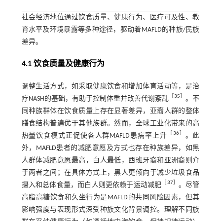
社会经济地位通过饮食质量、健康行为、医疗可及性、教
育水平及环境暴露等多种途径，驱动着MAFLD的种族/民族
差异。
4.1 饮食质量及健康行为
调整生活方式，如采取健康饮食和增加体育活动等，是治
［
35
］
疗NASH的基础，有助于控制体重并改善代谢紊乱
。不
同种族群体在饮食质量上存在显著差异，亚裔人群的整体
膳食结构普遍优于其他族群。然而，全球工业化带来的高
［
36
］
热量饮食模式正促使各人群MAFLD患病率上升
。此
外，MAFLD患者的减肥意愿及方式也存在种族差异，如黑
人群体减肥意愿最高，白人最低，西班牙裔和亚洲裔则介
于两者之间；在具体方式上，黑人更倾向于减少垃圾食品
［
37
］
摄入和总体食量，而白人则更依赖于运动减肥
。尽管
高脂高糖饮食和久坐行为是MAFLD的共同风险因素，但其
影响强度与表现形式深受种族文化背景调控。理解不同族