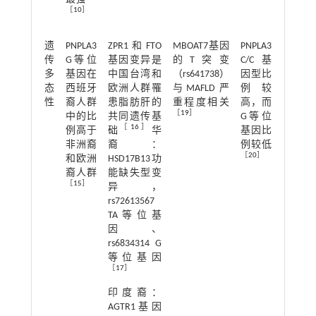
［
10
］
遗
PNPLA3
ZPR1和FTO
MBOAT7基因
PNPLA3
传
G等位
基因变异是
的T突变
C/C基
多
基因在
中国台湾和
（rs641738）
因型比
态
西班牙
欧洲人群罹
与MAFLD严
例较
性
裔人群
患脂肪肝的
重程度相关
高，而
［
19
］
中的比
共同遗传基
G等位
［
16
］
例高于
础
华
基因比
非洲裔
裔：
例较低
［
20
］
和欧洲
HSD17B13功
裔人群
能缺失型变
［
15
］
异，
rs72613567
TA等位基
因、
rs6834314 G
等位基因
［
17
］
印度裔：
AGTR1基因