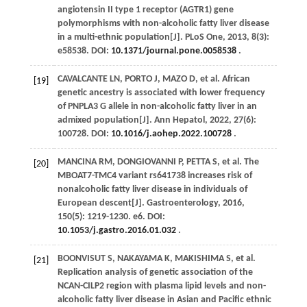
angiotensin II type 1 receptor (AGTR1) gene
polymorphisms with non-alcoholic fatty liver disease
in a multi-ethnic population[J].
PLoS One
,
2013
,
8
(3):
e58538. DOI:
10.1371/journal.pone.0058538
.
CAVALCANTE
LN
,
PORTO
J
,
MAZO
D
,
et al
. African
[19]
genetic ancestry is associated with lower frequency
of PNPLA3 G allele in non-alcoholic fatty liver in an
admixed population[J].
Ann Hepatol
,
2022
,
27
(6):
100728. DOI:
10.1016/j.aohep.2022.100728
.
MANCINA
RM
,
DONGIOVANNI
P
,
PETTA
S
,
et al
. The
[20]
MBOAT7-TMC4 variant rs641738 increases risk of
nonalcoholic fatty liver disease in individuals of
European descent[J].
Gastroenterology
,
2016
,
150
(5): 1219-1230. e6. DOI:
10.1053/j.gastro.2016.01.032
.
BOONVISUT
S
,
NAKAYAMA
K
,
MAKISHIMA
S
,
et al
.
[21]
Replication analysis of genetic association of the
NCAN-CILP2 region with plasma lipid levels and non-
alcoholic fatty liver disease in Asian and Pacific ethnic