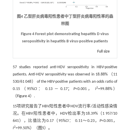
图4 乙型肝炎病毒阳性患者中丁型肝炎病毒阳性率的森
林图
Figure 4 Forest plot demonstrating hepatitis D virus
seropositivity in hepatitis B virus-positive patients
Full size
57 studies reported anti-HDV seropositivity in HBV-positive
patients. Anti-HDV seropositivity was observed in 18.88% （11
530/61 048） of the HBV-positive patients with an odds ratio of
2
0.15 （95%
CI
： 0.13 — 0.17；
P
<0.001，
I
=99.88%）
（
Figure 4
）.
15项研究报告了HBV阳性患者中HDV流行率/活动性感染情
况。在HBV阳性患者中，HDV检出率为18.39%（1 957/10
641），比值比为0.17（95%
CI
： 0.11～0.23，
P
<0.001，
2
I
=99.50%）（
图5
）。