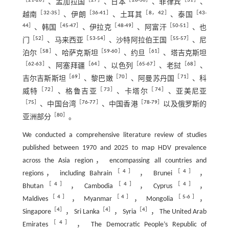
［
21
-
26
］
［
27
］
［
28
-
30
］
［
31
］
、孟加拉国
、日本
、菲律宾
、
［
32
-
35
］
［
36
-
41
］
［
8
，
42
］
［
43
-
越南
、伊朗
、土耳其
、泰国
44
］
［
45
-
47
］
［
48
-
49
］
［
50
-
51
］
、韩国
、伊拉克
、阿富汗
、也
［
52
］
［
53
-
54
］
［
55
-
57
］
门
、马来西亚
、沙特阿拉伯王国
、尼
［
58
］
［
59
-
60
］
［
61
］
泊尔
、哈萨克斯坦
、约旦
、塔吉克斯坦
［
62
-
63
］
［
64
］
［
65
-
67
］
［
68
］
、阿塞拜疆
、以色列
、老挝
、
［
69
］
［
70
］
［
71
］
吉尔吉斯斯坦
、黎巴嫩
、阿曼苏丹国
、科
［
72
］
［
73
］
［
74
］
威特
、格鲁吉亚
、卡塔尔
、亚美尼亚
［
75
］
［
76
-
77
］
［
78
-
79
］
、中国台湾
、中国香港
以及俄罗斯的
［
80
］
亚洲部分
。
We conducted a comprehensive literature review of studies
published between 1970 and 2025 to map HDV prevalence
across the Asia region， encompassing all countries and
‎‎［
4
］‎
‎［
4
］
regions， including Bahrain
， Brunei
‎，
［
4
］‎‎
‎［
4
］‎
‎［
4
］
Bhutan‎
， Cambodia
， Cyprus
‎，
‎‎［
4
］‎
‎［
4
］
［
5
-
6
］
Maldives
， Myanmar
， Mongolia
，
‎［
4
］‎‎
［
4
］
‎［
4
］‎
Singapore
， Sri Lanka
， Syria
， The United Arab
‎［
4
］‎
Emirates
， The Democratic People’s Republic of