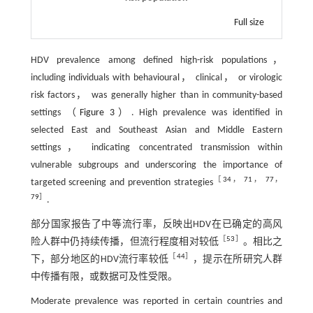
Full size
HDV prevalence among defined high-risk populations，
including individuals with behavioural， clinical， or virologic
risk factors， was generally higher than in community-based
settings （
Figure 3
）. High prevalence was identified in
selected East and Southeast Asian and Middle Eastern
settings， indicating concentrated transmission within
vulnerable subgroups and underscoring the importance of
［
34
，
71
，
77
，
targeted screening and prevention strategies
79
］
.
部分国家报告了中等流行率，反映出HDV在已确定的高风
［
53
］
险人群中仍持续传播，但流行程度相对较低
。相比之
［
44
］
下，部分地区的HDV流行率较低
，提示在所研究人群
中传播有限，或数据可及性受限。
Moderate prevalence was reported in certain countries and