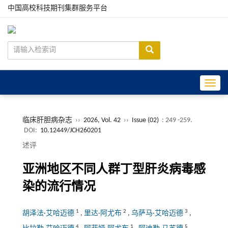
中国高校科技期刊集群服务平台
Toggle
临床肝胆病杂志
››
2026, Vol. 42
››
Issue (02)
: 249 -259.
DOI:
10.12449/JCH260201
述评
亚洲地区不同人群丁型肝炎病毒感
染的流行情况
1
2
3
胡泽法·艾哈迈德
,
里达·阿尤布
,
乌萨马·艾哈迈德
,
4
1
5