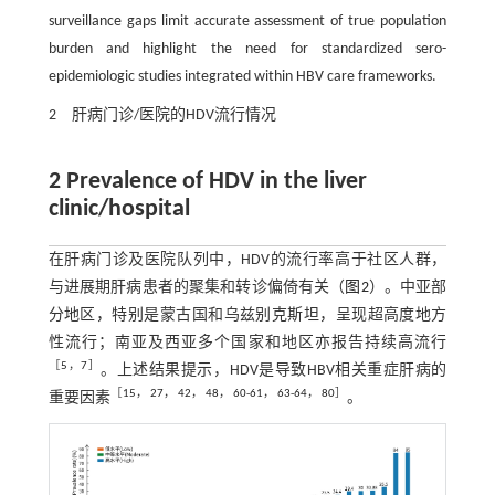
surveillance gaps limit accurate assessment of true population
burden and highlight the need for standardized sero-
epidemiologic studies integrated within HBV care frameworks.
2 肝病门诊/医院的HDV流行情况
2 Prevalence of HDV in the liver
clinic/hospital
在肝病门诊及医院队列中，HDV的流行率高于社区人群，
与进展期肝病患者的聚集和转诊偏倚有关（
图2
）。中亚部
分地区，特别是蒙古国和乌兹别克斯坦，呈现超高度地方
性流行；南亚及西亚多个国家和地区亦报告持续高流行
［
5
，
7
］
。上述结果提示，HDV是导致HBV相关重症肝病的
［
15
，
27
，
42
，
48
，
60
-
61
，
63
-
64
，
80
］
重要因素
。