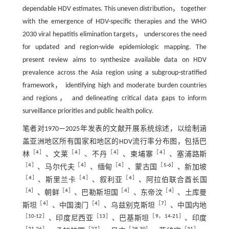
dependable HDV estimates. This uneven distribution， together
with the emergence of HDV-specific therapies and the WHO
2030 viral hepatitis elimination targets， underscores the need
for updated and region-wide epidemiologic mapping. The
present review aims to synthesize available data on HDV
prevalence across the Asia region using a subgroup-stratified
framework， identifying high and moderate burden countries
and regions， and delineating critical data gaps to inform
surveillance priorities and public health policy.
笔者对1970—2025年发表的文献开展系统综述，以绘制涵
盖亚洲地区所有国家和地区的HDV流行率分布图，包括巴
［
4
］
［
4
］
［
4
］
［
4
］
林
、文莱
、不丹
、柬埔寨
、塞浦路斯
［
4
］
［
4
］
［
4
］
［
5
-
6
］
、马尔代夫
、缅甸
、蒙古国
、新加坡
［
4
］
［
4
］
［
4
］
、斯里兰卡
、叙利亚
、阿拉伯联合酋长国
［
4
］
［
4
］
［
4
］
［
4
］
、朝鲜
、巴勒斯坦国
、东帝汶
、土库曼
［
4
］
［
4
］
［
7
］
斯坦
、中国澳门
、乌兹别克斯坦
、中国内地
［
10
-
12
］
［
13
］
［
9
，
14
-
21
］
、印度尼西亚
、巴基斯坦
、印度