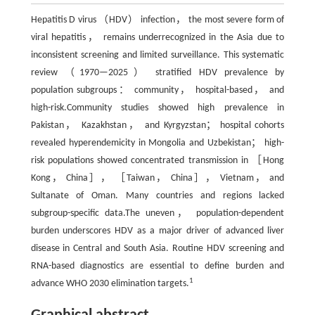
Hepatitis D virus （HDV） infection， the most severe form of
viral hepatitis， remains underrecognized in the Asia due to
inconsistent screening and limited surveillance. This systematic
review （1970—2025） stratified HDV prevalence by
population subgroups： community， hospital-based， and
high-risk.Community studies showed high prevalence in
Pakistan， Kazakhstan， and Kyrgyzstan； hospital cohorts
revealed hyperendemicity in Mongolia and Uzbekistan； high-
risk populations showed concentrated transmission in ［Hong
Kong， China］， ［Taiwan， China］， Vietnam， and
Sultanate of Oman. Many countries and regions lacked
subgroup-specific data.The uneven， population-dependent
burden underscores HDV as a major driver of advanced liver
disease in Central and South Asia. Routine HDV screening and
RNA-based diagnostics are essential to define burden and
1
advance WHO 2030 elimination targets.