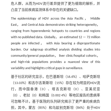
危人群，从而为HDV流行差异提供了更为细致的解析，并
凸显了当前疾病监测体系中存在的关键缺口。
The epidemiology of HDV across the Asia Pacific， Middle
East， and Central Asia demonstrates striking heterogeneity，
ranging from hyperendemic hotspots to countries and regions
with no published data. Globally， an estimated 12 — 72 million
people are infected， with Asia bearing a disproportionate
burden. Our subgroup stratified analysis dividing studies into
community/general population， liver clinic/hospital cohorts，
and high-risk populations provides a nuanced view of this
variability and highlights critical gaps in surveillance.
基于社区的研究显示，在巴基斯坦（16.6%）、哈萨克斯坦
（13.03%）和吉尔吉斯斯坦（15%）存在较为明显的HDV流
行，而中国香港（0）、塔吉克斯坦（0）、亚美尼亚
（0）、老挝（0）和韩国（0.002 4%）等地区报告的患病率
可忽略不计。基于医院的队列研究揭示了更严重的疾病负
担，其中，蒙古（85%）和乌兹别克斯坦（84%）处于HDV