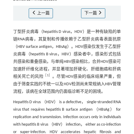
上一篇
下一篇
丁型肝炎病毒（hepatitis D virus，HDV）是一种有缺陷的单
链RNA病毒，其复制和传播依赖于乙型肝炎病毒表面抗原
（HBV surface antigen，HBsAg）。HDV感染仅发生于乙型肝
炎病毒（hepatitis B virus，HBV）感染者中，感染形式包括
共感染和重叠感染。与单纯HBV感染相比，合并HDV感染可
加速肝纤维化进程，并显著增加肝硬化、肝细胞癌和肝病
［
1
］
相关死亡的风险
。尽管HDV感染的临床结果严重，但
由于筛查实践的不统一以及HDV检测尚未常规纳入HBV管理
流程，该病在全球范围内仍面临诊断不足的困境。
Hepatitis D virus （HDV） is a defective， single-stranded RNA
virus that requires hepatitis B surface antigen （HBsAg） for
replication and transmission‎. Infection occurs only in individuals
with hepatitis B virus （HBV） infection， either as co-infection
or super-infection. HDV accelerates hepatic fibrosis and