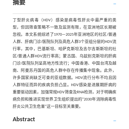
摘要
丁型肝炎病毒（HDV）感染是病毒性肝炎中最严重的类
型，但因筛查策略不一致及监测有限，在亚洲地区长期被
忽视。本文系统综述了1970—2025年亚洲地区的社区/普通
人群、肝病门诊/医院队列及高危人群3个亚组分层的HDV流
行率，其中，巴基斯坦、哈萨克斯坦及吉尔吉斯斯坦的社
区/普通人群HDV流行率高；蒙古国、乌兹别克斯坦的肝病
门诊/医院队列呈高地方性流行；中国香港、中国台湾及越
南、阿曼苏丹国的高危人群中存在传播集中现象。此外，
许多国家尚缺乏可查的亚组数据。HDV流行分布不均且因
人群特征而异的疾病负担凸显。HDV感染是进展期肝病的
重要驱动因素，加强常规HDV筛查及RNA检测，对于明确疾
病负担和推进实现世界卫生组织提出的“2030年消除病毒性
肝炎公共卫生危害”这一目标至关重要。
Abstract