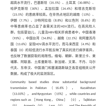
超高水平流行，巴基斯坦（35.5%）、土耳其（30.88%）、
哈萨克斯坦（30%）、孟加拉国（24.4%）和塔吉克斯坦
（23.5%）的患病率较高。在非热点地区的越南（13%）、
伊朗（7.7%）、沙特阿拉伯（8.8%）和以色列（8.6%）的
中等患病率也凸显了亟需关注的HDV流行。在高风险人
群，包括婴幼儿、儿童及HBV相关肝病患者中，中国香港
（93%）、中国台湾（54.8%）、越南（22.1%）和阿曼苏丹
国（13.6%）呈现HDV高水平流行，而马来西亚（4.9%）和
泰国（0）的较低流行水平既反映了真实的流行病学差异，
也反映了数据获取的局限性。缅甸、朝鲜、斯里兰卡、柬
埔寨、阿联酋、土库曼斯坦、新加坡、文莱、不丹、马尔
代夫、东帝汶、中国澳门和塞浦路斯缺乏各亚组相关公开
数据，构成了极大的监测盲区。
Community based studies show substantial background
transmission in Pakistan （16.6%）， Kazakhstan
（13.03%）， and Kyrgyzstan （15%）， while countries and
regions such as ［Hong Kong， China］ （0）， Tajikistan
（0）， Armenia （0）， Laos （0）， and The Republic of