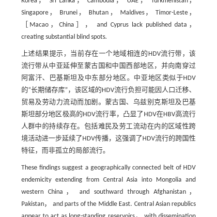
Korea， Sri Lanka， Cambodia， UAE， Turkmenistan，
Singapore， Brunei， Bhutan， Maldives， Timor-Leste，
［Macao，China］， and Cyprus lack published data，
creating substantial blind spots.
上述结果提示，当前存在一个地域相连的HDV流行带，该
流行带从中亚延伸至蒙古国和中国西部地区，并向南穿过
阿富汗、巴基斯坦及中东部分地区。中亚地区类似于HDV
的“长期储存库”，该区域的HDV流行负担可能因人口迁移、
贸易及劳动力流动而加剧。蒙古国、乌兹别克斯坦及巴基
斯坦部分地区极高的HDV流行率，凸显了HDV在HBV高流行
人群中的持续存在。包括难民及劳工流动在内的区域性跨
境活动进一步延续了HDV传播，这强调了HDV流行的跨国性
特征，而非孤立的局部流行。
These findings suggest a geographically connected belt of HDV
endemicity extending from Central Asia into Mongolia and
western China， and southward through Afghanistan，
Pakistan， and parts of the Middle East. Central Asian republics
appear to act as long-standing reservoirs， with dissemination