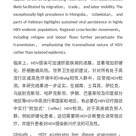
likely facilitated by migration， trade， and labor mobility. The
exceptionally high prevalence in Mongolia， Uzbekistan， and
parts of Pakistan highlights sustained viral persistence in highly
HBV endemic populations. Regional cross-border movements，
including refugee and labour flows further perpetuate the
transmission， emphasizing the transnational nature of HDV
rather than isolated epidemics.
临床上，HDV感染可加速肝脏疾病的进展，显著增加肝硬
化、肝细胞癌风险。世界卫生组织建议，针对所有处于高
流行区或高危环境中的HBsAg阳性人群中，应常规HDV检
测。本研究结果进一步证实，在越南、土耳其、伊拉克、
乌兹别克斯坦、哈萨克斯坦、伊朗、巴基斯坦及印度部分
地区等HDV中高流行率国家和地区，有必要在HBV诊疗路径
中实行“附加式”（reflex）HDV检测。对于高疾病负担人
群，例如肝硬化患者，迫切需要将HDV诊断整合进常规诊
疗，并提升患者对HDV感染新兴疗法的可及性。
Clinically， HDV accelerates liver disease progression，