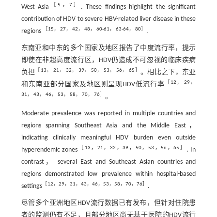
‎［5，‎7］
West Asia
. These findings highlight the significant
contribution of HDV to severe HBV-related liver disease in these
［
15
，
27
，
42
，
48
，
60
-
61
，
63
-
64
，
80
］
regions
.
东南亚和中东的多个国家及地区报告了中度流行率，提示
即使在非超高度流行区，HDV仍造成不可忽视的临床疾病
［
13
，
21
，
32
，
39
，
50
，
53
，
56
，
65
］
负担
。相比之下，东亚
［
12
，
29
，
和东南亚部分国家及地区则呈现HDV低流行率
31
，
43
，
46
，
53
，
58
，
70
，
76
］
。
Moderate prevalence was reported in multiple countries and
regions spanning Southeast Asia and the Middle East，
indicating clinically meaningful HDV burden even outside
‎‎［13，21，‎32，‎39，‎50，‎53，‎56‎，65］
hyperendemic zones
. In
contrast， several East and Southeast Asian countries and
regions demonstrated low prevalence within hospital-based
‎［12，‎29‎，31‎，43，‎46，‎53，‎58‎，70，‎76］
settings
.
尽管多个亚洲地区HDV流行数据已有发布，但针对住院患
者的监测仍有不足，且部分地区尚无基于医院的HDV流行