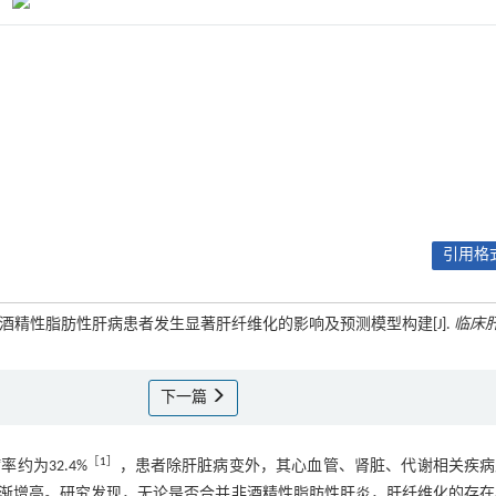
引用格式
对非酒精性脂肪性肝病患者发生显著肝纤维化的影响及预测模型构建[J].
临床
下一篇
［
1
］
患病率约为32.4%
，患者除肝脏病变外，其心血管、肾脏、代谢相关疾病
渐增高。研究发现，无论是否合并非酒精性脂肪性肝炎，肝纤维化的存在