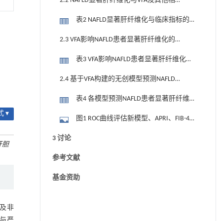
2.2 NAFLD显著肝纤维化与VFA及其他相
关临床指标的相关性分析
表2 NAFLD显著肝纤维化与临床指标的相
关性分析
2.3 VFA影响NAFLD患者显著肝纤维化的
单因素、多因素Logistic回归分析
表3 VFA影响NAFLD患者显著肝纤维化的
单因素、多因素Logistic回归分析
2.4 基于VFA构建的无创模型预测NAFLD
显著肝纤维化的ROC曲线分析
表4 各模型预测NAFLD患者显著肝纤维化
的ROC曲线结果
 ▾
图1 ROC曲线评估新模型、APRI、FIB-4指
数、TyG指数、NFS对NAFLD患者显著肝纤
3 讨论
肝胆
维化的预测价值
参考文献
基金资助
及非
与严