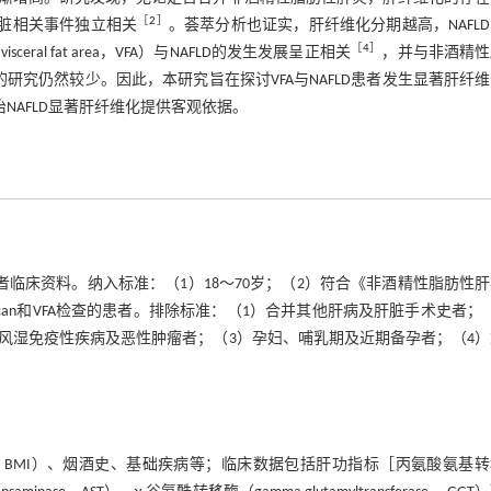
［
2
］
肝脏相关事件独立相关
。荟萃分析也证实，肝纤维化分期越高，NAFL
［
4
］
ral fat area，VFA）与NAFLD的发生发展呈正相关
，并与非酒精性
的研究仍然较少。因此，本研究旨在探讨VFA与NAFLD患者发生显著肝纤
NAFLD显著肝纤维化提供客观依据。
LD患者临床资料。纳入标准：（1）18～70岁；（2）符合《非酒精性脂肪性
roScan和VFA检查的患者。排除标准：（1）合并其他肝病及肝脏手术史者；
风湿免疫性疾病及恶性肿瘤者；（3）孕妇、哺乳期及近期备孕者；（4）
dex， BMI）、烟酒史、基础疾病等；临床数据包括肝功指标［丙氨酸氨基