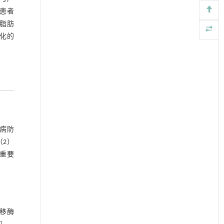
D患者
脂肪
维化的
肝病防
（2）
重要
转移酶