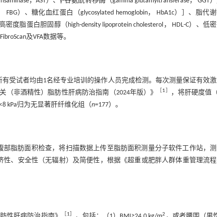
ransaminase，AST）、γ-谷氨酰转移酶（gamma glutamyltransferase， GG
se， FBG）、糖化血红蛋白（glycosylated hemoglobin， HbA1c）］、脂
密度脂蛋白胆固醇（high-density lipoprotein cholesterol， HDL-C）、
超、FibroScan及VFA数据等。
声诊断仪，所有受试者均由1名经专业培训的操作人员完成检测。每次测量保证有效
［
1
］
谢相关（非酒精性）脂肪性肝病防治指南（2024年版）》
，将肝硬度值（li
M<8 kPa归为无显著肝纤维化组（
n
=177）。
技术行腹部脂肪面积检查，将扫描数据上传至脂肪面积测量分子软件工作站，
经济性、安全性（无辐射）及简便性，根据《超重或肥胖人群体重管理流程
［
1
］
2
脂肪性肝病防治指南》
，包括：（1）BMI≥24.0 kg/m
，或者腰围（男性