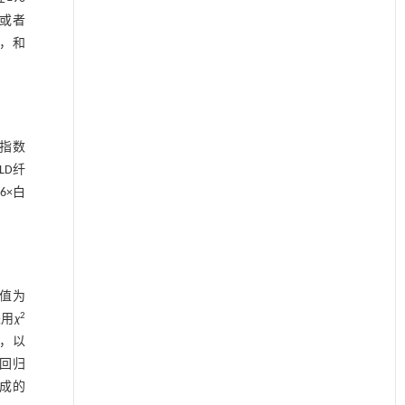
，或者
），和
-4指数
FLD纤
66×白
钳值为
2
采用
χ
，以
c回归
构成的