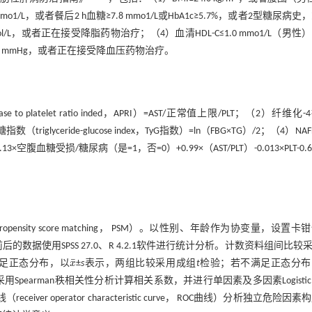
1/L，或者餐后2 h血糖≥7.8 mmo1/L或HbA1c≥5.7%，或者2型糖尿病史
l/L，或者正在接受降脂药物治疗；（4）血清HDL-C≤1.0 mmo1/L（男性
/85 mmHg，或者正在接受降血压药物治疗。
to platelet ratio inded，APRI）=AST/正常值上限/PLT；（2）纤维化
指数（triglyceride-glucose index，TyG指数）=ln（FBG×TG）/2；（4）NA
BMI+1.13×空腹血糖受损/糖尿病（是=1，否=0）+0.99×（AST/PLT）-0.013×PLT-0.
sity score matching， PSM）。以性别、年龄作为协变量，设置卡
的数据使用SPSS 27.0、R 4.2.1软件进行统计分析。计数资料组间比较
¯
若满足正态分布，以
x
±
s
表示，两组比较采用成组
t
检验；若不满足正态分布
x
¯
Spearman秩相关性分析计算相关系数，并进行单因素及多因素Logisti
operator characteristic curve， ROC曲线）分析独立危险因素