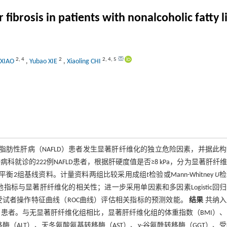
er fibrosis in patients with nonalcoholic fatty
2
,
4
2
2
,
4
,
5
 XIAO
,
Yubao XIE
,
Xiaoling CHI
脂肪性肝病（NAFLD）患者发生显著肝纤维化的独立危险因素，并据此
肝病科就诊的222例NAFLD患者，根据肝硬度值是否≥8 kPa，分为显著肝纤
以平衡2组基线资料。计量资料两组比较采用成组
t
检验或Mann-Whitney
U
检
及其他指标与显著肝纤维化的相关性；进一步采用单因素和多因素Logistic回
制受试者操作特征曲线（ROC曲线）评估相关指标的预测效能。
结果
共纳入
5对）患者。与无显著肝纤维化组相比，显著肝纤维化组的体重指数（BMI）
移酶（ALT）、天冬氨酸氨基转移酶（AST）、γ-谷氨酰转移酶（GGT）、