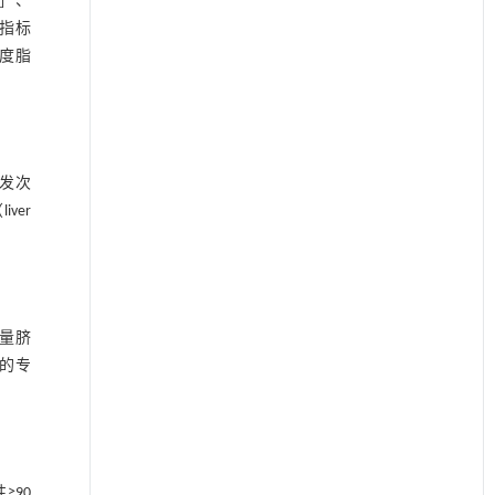
T）］、
代谢指标
低密度脂
激发次
ver
测量脐
的专
≥90