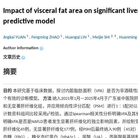
Impact of visceral fat area on significant liv
predictive model
1
1
1
2
,
3
Jingkai YUAN
,
Fengming ZHAO
,
Huangqi LIN
,
Meijie SHI
,
Huanming
Author information
+
文章历史
+
摘要
目的
本研究基于临床数据，探讨内脏脂肪面积（VFA）是否为非酒精性
个有效的诊断模型。
方法
纳入2021年1月—2025年4月于广东省中医院
和无显著肝纤维化组，并应用倾向性评分匹配（PSM）进行1∶1配对
2
计数资料组间比较采用
χ
检验。通过Spearman相关性分析明确VFA
明确VFA是否是NAFLD患者发生显著肝纤维化的独立影响因素，并绘
肝纤维化45例，无显著肝纤维化177例，经PSM后最终纳入90例（4
血糖（FBG）、糖化血红蛋白（HbA1c）、尿酸（UA）、丙氨酸氨基转