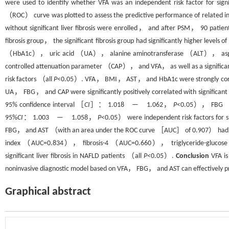
were used to identify whether VFA was an independent risk factor for signi
（ROC） curve was plotted to assess the predictive performance of related i
without significant liver fibrosis were enrolled， and after PSM， 90 patien
fibrosis group， the significant fibrosis group had significantly higher l
（HbA1c）， uric acid （UA）， alanine aminotransferase （ALT）， asp
controlled attenuation parameter （CAP）， and VFA， as well as a significantly
risk factors （all
P
<0.05）. VFA， BMI， AST， and HbA1c were strongly correlat
UA， FBG， and CAP were significantly positively correlated with significant l
95% confidence interval ［
CI
］： 1.018 — 1.062，
P
<0.05）， FBG 
95%
CI
： 1.003 — 1.058，
P
<0.05） were independent risk factors for si
FBG， and AST （with an area under the ROC curve ［AUC］ of 0.907） had a sig
index （AUC=0.834）， fibrosis-4 （AUC=0.660）， triglyceride-glucose
significant liver fibrosis in NAFLD patients （all
P
<0.05）.
Conclusion
VFA is
noninvasive diagnostic model based on VFA， FBG， and AST can effectively predi
Graphical abstract