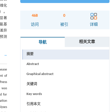
纤维化
5）。
468
0
生显著
酸氨基
访问
被引
详细
，差异
效预测
相关文章
导航
摘要
Abstract
isease
Graphical abstract
nt of
fness
关键词
） was
Key words
d for
ation
引用本文
lyses