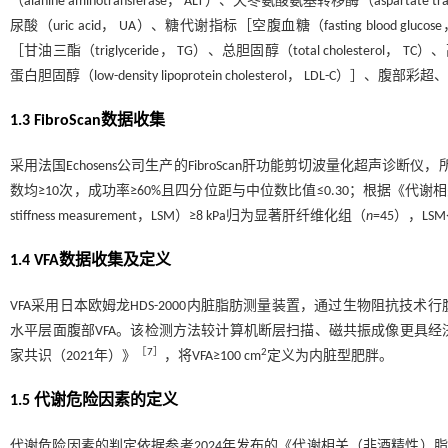
（alanine aminotransferase， ALT）、天冬氨酸氨基转移酶（aspartate t
尿酸（uric acid， UA）、糖代谢指标［空腹血糖（fasting blood gluco
［甘油三酯（triglyceride， TG）、总胆固醇（total cholesterol， TC）、高
蛋白胆固醇（low-density lipoprotein cholesterol， LDL-C）］、腹部彩
1.3 FibroScan数据收集
采用法国Echosens公司生产的FibroScan肝功能剪切波量化超
数均≥10次，成功率≥60%且四分位距与中位数比值≤0.30；根据《代
stiffness measurement，LSM）≥8 kPa归为显著肝纤维化组（
n
=45），LS
1.4 VFA数据收集及定义
VFA采用日本欧姆龙HDS-2000内脏脂肪测量装置，通过生物阻抗
水平层面腹部VFA。该检测方法较计算机断层扫描、磁共振成像更具
［
7
］
2
家共识（2021年）》
，将VFA≥100 cm
定义为内脏型肥胖。
1.5 代谢危险因素的定义
代谢危险因素的判定依据参考2024年发布的《代谢相关（非酒精性）