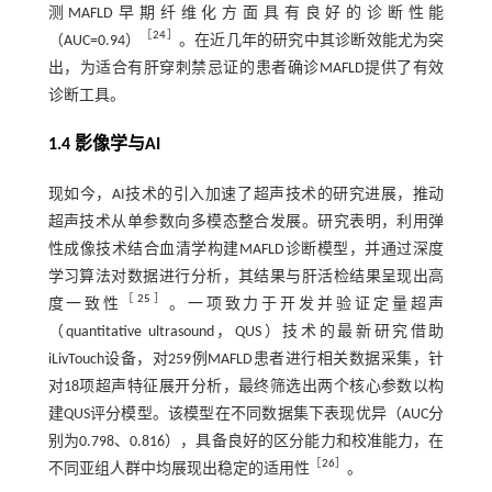
测MAFLD早期纤维化方面具有良好的诊断性能
［
24
］
（AUC=0.94）
。在近几年的研究中其诊断效能尤为突
出，为适合有肝穿刺禁忌证的患者确诊MAFLD提供了有效
诊断工具。
1.4 影像学与AI
现如今，AI技术的引入加速了超声技术的研究进展，推动
超声技术从单参数向多模态整合发展。研究表明，利用弹
性成像技术结合血清学构建MAFLD诊断模型，并通过深度
学习算法对数据进行分析，其结果与肝活检结果呈现出高
［
25
］
度一致性
。一项致力于开发并验证定量超声
（quantitative ultrasound，QUS）技术的最新研究借助
iLivTouch设备，对259例MAFLD患者进行相关数据采集，针
对18项超声特征展开分析，最终筛选出两个核心参数以构
建QUS评分模型。该模型在不同数据集下表现优异（AUC分
别为0.798、0.816），具备良好的区分能力和校准能力，在
［
26
］
不同亚组人群中均展现出稳定的适用性
。