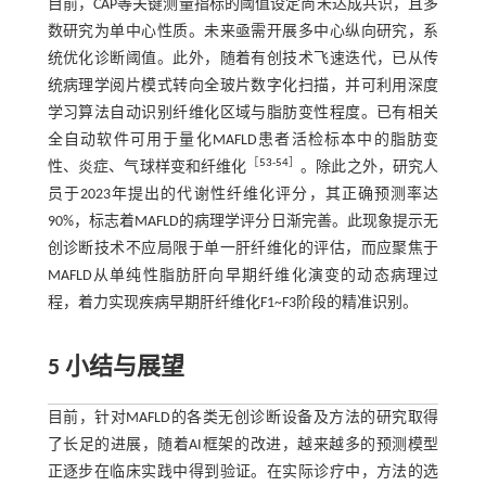
目前，CAP等关键测量指标的阈值设定尚未达成共识，且多
数研究为单中心性质。未来亟需开展多中心纵向研究，系
统优化诊断阈值。此外，随着有创技术飞速迭代，已从传
统病理学阅片模式转向全玻片数字化扫描，并可利用深度
学习算法自动识别纤维化区域与脂肪变性程度。已有相关
全自动软件可用于量化MAFLD患者活检标本中的脂肪变
［
53
-
54
］
性、炎症、气球样变和纤维化
。除此之外，研究人
员于2023年提出的代谢性纤维化评分，其正确预测率达
90%，标志着MAFLD的病理学评分日渐完善。此现象提示无
创诊断技术不应局限于单一肝纤维化的评估，而应聚焦于
MAFLD从单纯性脂肪肝向早期纤维化演变的动态病理过
程，着力实现疾病早期肝纤维化F1~F3阶段的精准识别。
5 小结与展望
目前，针对MAFLD的各类无创诊断设备及方法的研究取得
了长足的进展，随着AI框架的改进，越来越多的预测模型
正逐步在临床实践中得到验证。在实际诊疗中，方法的选