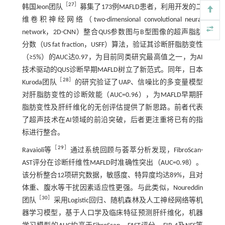
［
27
］
韩国Jeon团队
募集了173例MAFLD患者，利用开发的二
维卷积神经网络（two-dimensional convolutional neural
network，2D-CNN）整合QUS参数图与B型图像的超声脂肪
分数（US fat fraction，USFF）算法，验证其诊断肝脂肪变性
（≥5%）的AUC达0.97，为目前同类研究最高值之一，为AI
技术驱动的QUS诊断早期MAFLD树立了新范式。同年，日本
［
28
］
Kuroda团队
的研究验证了UAP、信噪比的多变量模型
对肝脂肪变性的诊断效能（AUC=0.96），为MAFLD早期肝
脂肪变性及肝纤维化的无创评估提供了新思路。前者代表
了超声技术在AI领域的前沿突破，后者更注重将已有的指
标进行整合。
［
29
］
Ravaioli等
通过系统回顾与荟萃分析发现，FibroScan-
AST评分在诊断纤维性MAFLD时准确性突出（AUC=0.98）。
该分析整合12项研究数据，敏感度、特异度均达89%，且对
体重、腹水等干扰因素适应性更强。与此类似，Noureddin
［
30
］
团队
采用Logistic回归、随机森林及人工神经网络等机
器学习模型，基于人口学及临床特征预测肝纤维化，机器