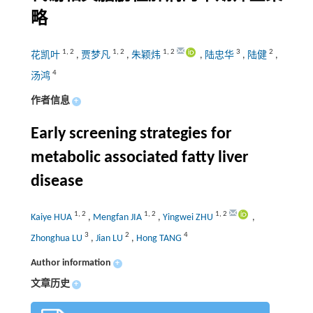
略
1
,
2
1
,
2
1
,
2
3
2
花凯叶
,
贾梦凡
,
朱颖炜
,
陆忠华
,
陆健
,
4
汤鸿
作者信息
+
Early screening strategies for
metabolic associated fatty liver
disease
1
,
2
1
,
2
1
,
2
Kaiye HUA
,
Mengfan JIA
,
Yingwei ZHU
,
3
2
4
Zhonghua LU
,
Jian LU
,
Hong TANG
Author information
+
文章历史
+