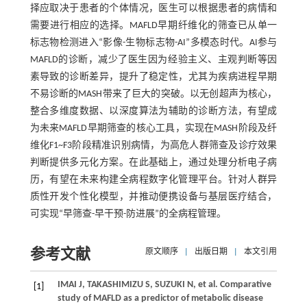
择应取决于患者的个体情况，医生可以根据患者的病情和
需要进行相应的选择。MAFLD早期纤维化的筛查已从单一
标志物检测进入“影像-生物标志物-AI”多模态时代。AI参与
MAFLD的诊断，减少了医生因为经验主义、主观判断等因
素导致的诊断差异，提升了稳定性，尤其为疾病进程早期
不易诊断的MASH带来了巨大的突破。以无创超声为核心，
整合多维度数据、以深度算法为辅助的诊断方法，有望成
为未来MAFLD早期筛查的核心工具，实现在MASH阶段及纤
维化F1~F3阶段精准识别病情，为高危人群筛查及诊疗效果
判断提供多元化方案。在此基础上，通过处理分析电子病
历，有望在未来构建全病程数字化管理平台。针对人群异
质性开发个性化模型，并推动便携设备与基层医疗结合，
可实现“早筛查-早干预-防进展”的全病程管理。
参考文献
原文顺序
|
出版日期
|
本文引用
IMAI
J
,
TAKASHIMIZU
S
,
SUZUKI
N
,
et al
. Comparative
[1]
study of MAFLD as a predictor of metabolic disease