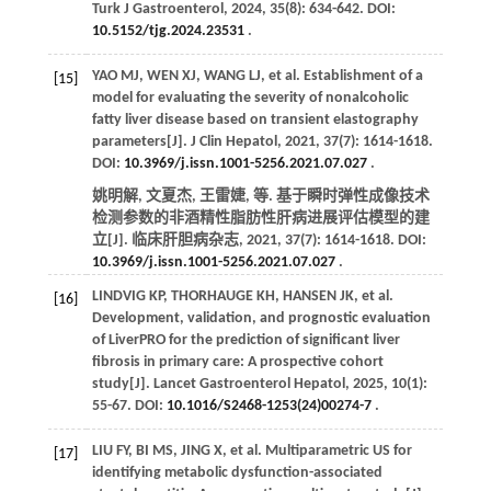
Turk J Gastroenterol
,
2024
,
35
(8): 634-642. DOI:
10.5152/tjg.2024.23531
.
YAO
MJ
,
WEN
XJ
,
WANG
LJ
,
et al
. Establishment of a
[15]
model for evaluating the severity of nonalcoholic
fatty liver disease based on transient elastography
parameters[J].
J Clin Hepatol
,
2021
,
37
(7): 1614-1618.
DOI:
10.3969/j.issn.1001-5256.2021.07.027
.
姚明解, 文夏杰, 王雷婕,
等
. 基于瞬时弹性成像技术
检测参数的非酒精性脂肪性肝病进展评估模型的建
立[J].
临床肝胆病杂志
,
2021
,
37
(7): 1614-1618. DOI:
10.3969/j.issn.1001-5256.2021.07.027
.
LINDVIG
KP
,
THORHAUGE
KH
,
HANSEN
JK
,
et al
.
[16]
Development, validation, and prognostic evaluation
of LiverPRO for the prediction of significant liver
fibrosis in primary care: A prospective cohort
study[J].
Lancet Gastroenterol Hepatol
,
2025
,
10
(1):
55-67. DOI:
10.1016/S2468-1253(24)00274-7
.
LIU
FY
,
BI
MS
,
JING
X
,
et al
. Multiparametric US for
[17]
identifying metabolic dysfunction-associated