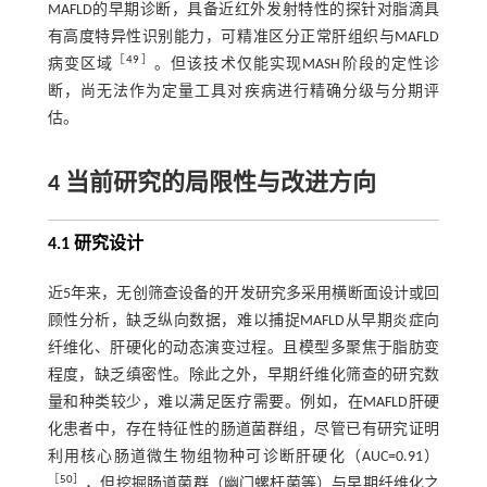
MAFLD的早期诊断，具备近红外发射特性的探针对脂滴具
有高度特异性识别能力，可精准区分正常肝组织与MAFLD
［
49
］
病变区域
。但该技术仅能实现MASH阶段的定性诊
断，尚无法作为定量工具对疾病进行精确分级与分期评
估。
4 当前研究的局限性与改进方向
4.1 研究设计
近5年来，无创筛查设备的开发研究多采用横断面设计或回
顾性分析，缺乏纵向数据，难以捕捉MAFLD从早期炎症向
纤维化、肝硬化的动态演变过程。且模型多聚焦于脂肪变
程度，缺乏缜密性。除此之外，早期纤维化筛查的研究数
量和种类较少，难以满足医疗需要。例如，在MAFLD肝硬
化患者中，存在特征性的肠道菌群组，尽管已有研究证明
利用核心肠道微生物组物种可诊断肝硬化（AUC=0.91）
［
50
］
，但挖掘肠道菌群（幽门螺杆菌等）与早期纤维化之