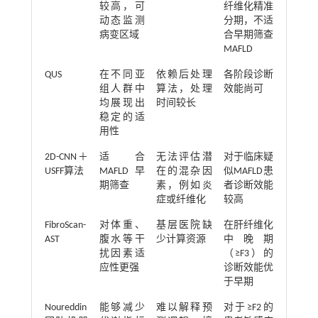
较高，可
纤维化精准
动态监测
分期，不适
病变区域
合早期筛查
MAFLD
QUS
在不同亚
依赖后处理
各阶段诊断
组人群中
算法，处理
效能尚可
均展现出
时间较长
稳定的适
用性
2D-CNN＋
适合
无法评估潜
对于临床疑
USFF算法
MAFLD早
在的混杂因
似MAFLD患
期筛查
素，例如炎
者诊断效能
症或纤维化
较高
FibroScan-
对体重、
基层医院缺
在肝纤维化
AST
腹水等干
少计算资源
中晚期
扰因素适
（≥F3）的
应性更强
诊断效能优
于早期
Noureddin
能够减少
难以解释预
对于≥F2的