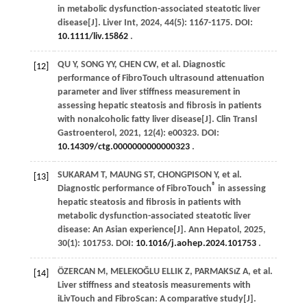
in metabolic dysfunction-associated steatotic liver
disease[J].
Liver Int
,
2024
,
44
(5): 1167-1175. DOI:
10.1111/liv.15862
.
QU
Y
,
SONG
YY
,
CHEN
CW
,
et al
. Diagnostic
[12]
performance of FibroTouch ultrasound attenuation
parameter and liver stiffness measurement in
assessing hepatic steatosis and fibrosis in patients
with nonalcoholic fatty liver disease[J].
Clin Transl
Gastroenterol
,
2021
,
12
(4): e00323. DOI:
10.14309/ctg.0000000000000323
.
SUKARAM
T
,
MAUNG
ST
,
CHONGPISON
Y
,
et al
.
[13]
®
Diagnostic performance of FibroTouch
in assessing
hepatic steatosis and fibrosis in patients with
metabolic dysfunction-associated steatotic liver
disease: An Asian experience[J].
Ann Hepatol
,
2025
,
30
(1): 101753. DOI:
10.1016/j.aohep.2024.101753
.
ÖZERCAN
M
,
MELEKOĞLU ELLIK
Z
,
PARMAKSıZ
A
,
et al
.
[14]
Liver stiffness and steatosis measurements with
iLivTouch and FibroScan: A comparative study[J].