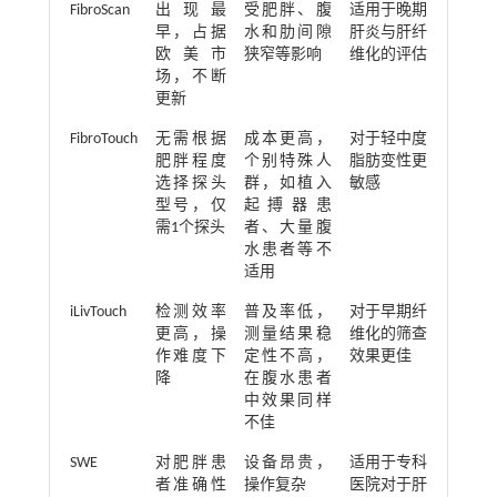
FibroScan
出现最
受肥胖、腹
适用于晚期
早，占据
水和肋间隙
肝炎与肝纤
欧美市
狭窄等影响
维化的评估
场，不断
更新
FibroTouch
无需根据
成本更高，
对于轻中度
肥胖程度
个别特殊人
脂肪变性更
选择探头
群，如植入
敏感
型号，仅
起搏器患
需1个探头
者、大量腹
水患者等不
适用
iLivTouch
检测效率
普及率低，
对于早期纤
更高，操
测量结果稳
维化的筛查
作难度下
定性不高，
效果更佳
降
在腹水患者
中效果同样
不佳
SWE
对肥胖患
设备昂贵，
适用于专科
者准确性
操作复杂
医院对于肝