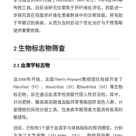
学习模型的AUC均高于FibroScan、FAST评分、FIB-4及NFS等
传统工具。目前该研究仅聚焦于肝纤维化评估，若能进一
步探究其在轻度肝纤维化患者群体中的诊断效能，将有助
于早期识别疾病，从而为及时启动个性化治疗与干预策略
提供重要依据。
2 生物标志物筛查
2.1 血清学标志物
自2000年开始，法国Thierry Poynard教授团队陆续开发了
FibroTest（FT）、SteatoTest（ST）和NashTest（NT）等生物
标志物，旨在通过血清学检测替代侵入性肝活检。其中，
针对肥胖、糖尿病前期或血脂异常等脂肪肝高危人群，ST
是理想的风险分层工具，在疾病早期筛查方面具有极高的
敏感性。
目前，已知有5个基于血清学与体格指标的预测模型，分别
为浙江大学指数（ZJU index，ZJU）、脂肪肝指数（fatty