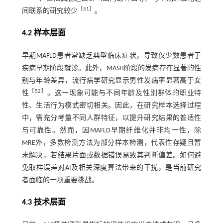
［
51
］
间联系的研究较少
。
4.2 样本层面
早期MAFLD患者常缺乏典型临床症状，导致仅少数患者于
疾病早期阶段就诊。此外，MASH阶段的发病存在显著的性
别与年龄差异，流行病学研究显示男性发病率显著高于女
［
52
］
性
。这一现象可能与不同年龄及性别群体的职业特
性、生活行为模式密切相关。因此，在研究样本选择过程
中，需充分考量不同人群特征，以提升研究结果的普适性
与可靠性。然而，因MAFLD早期纤维化并非均一性，除
MRE外，多数检测方法为部分样本检测，代表性存疑且暂
未解决，若结果片面或数据错误易致其判断偏差。如何避
免取样误差对AI及相关深度算法带来的干扰，是当前研究
者面临的一项重要挑战。
4.3 技术层面