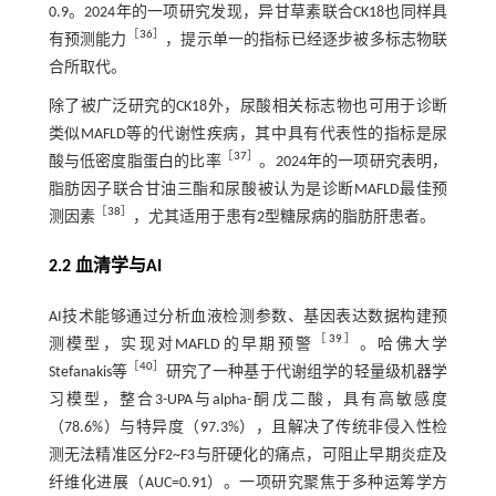
0.9。2024年的一项研究发现，异甘草素联合CK18也同样具
［
36
］
有预测能力
，提示单一的指标已经逐步被多标志物联
合所取代。
除了被广泛研究的CK18外，尿酸相关标志物也可用于诊断
类似MAFLD等的代谢性疾病，其中具有代表性的指标是尿
［
37
］
酸与低密度脂蛋白的比率
。2024年的一项研究表明，
脂肪因子联合甘油三酯和尿酸被认为是诊断MAFLD最佳预
［
38
］
测因素
，尤其适用于患有2型糖尿病的脂肪肝患者。
2.2 血清学与AI
AI技术能够通过分析血液检测参数、基因表达数据构建预
［
39
］
测模型，实现对MAFLD的早期预警
。哈佛大学
［
40
］
Stefanakis等
研究了一种基于代谢组学的轻量级机器学
习模型，整合3-UPA与alpha-酮戊二酸，具有高敏感度
（78.6%）与特异度（97.3%），且解决了传统非侵入性检
测无法精准区分F2~F3与肝硬化的痛点，可阻止早期炎症及
纤维化进展（AUC=0.91）。一项研究聚焦于多种运筹学方