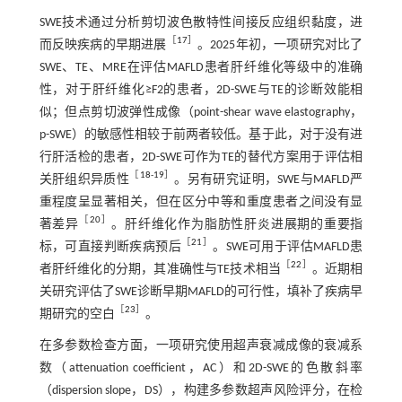
SWE技术通过分析剪切波色散特性间接反应组织黏度，进
［
17
］
而反映疾病的早期进展
。2025年初，一项研究对比了
SWE、TE、MRE在评估MAFLD患者肝纤维化等级中的准确
性，对于肝纤维化≥F2的患者，2D-SWE与TE的诊断效能相
似；但点剪切波弹性成像（point-shear wave elastography，
p-SWE）的敏感性相较于前两者较低。基于此，对于没有进
行肝活检的患者，2D-SWE可作为TE的替代方案用于评估相
［
18
-
19
］
关肝组织异质性
。另有研究证明，SWE与MAFLD严
重程度呈显著相关，但在区分中等和重度患者之间没有显
［
20
］
著差异
。肝纤维化作为脂肪性肝炎进展期的重要指
［
21
］
标，可直接判断疾病预后
。SWE可用于评估MAFLD患
［
22
］
者肝纤维化的分期，其准确性与TE技术相当
。近期相
关研究评估了SWE诊断早期MAFLD的可行性，填补了疾病早
［
23
］
期研究的空白
。
在多参数检查方面，一项研究使用超声衰减成像的衰减系
数（attenuation coefficient，AC）和2D-SWE的色散斜率
（dispersion slope，DS），构建多参数超声风险评分，在检