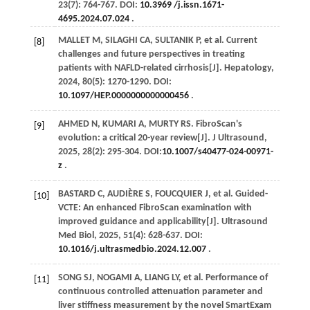
23
(7): 764-767. DOI:
10.3969 /j.issn.1671-
4695.2024.07.024
.
MALLET
M
,
SILAGHI
CA
,
SULTANIK
P
,
et al
. Current
[8]
challenges and future perspectives in treating
patients with NAFLD-related cirrhosis[J].
Hepatology
,
2024
,
80
(5): 1270-1290. DOI:
10.1097/HEP.0000000000000456
.
AHMED
N
,
KUMARI
A
,
MURTY
RS
. FibroScan's
[9]
evolution: a critical 20-year review[J].
J Ultrasound
,
2025
,
28
(2): 295-304. DOI:
10.1007/s40477-024-00971-
z
.
BASTARD
C
,
AUDIÈRE
S
,
FOUCQUIER
J
,
et al
. Guided-
[10]
VCTE: An enhanced FibroScan examination with
improved guidance and applicability[J].
Ultrasound
Med Biol
,
2025
,
51
(4): 628-637. DOI:
10.1016/j.ultrasmedbio.2024.12.007
.
SONG
SJ
,
NOGAMI
A
,
LIANG
LY
,
et al
. Performance of
[11]
continuous controlled attenuation parameter and
liver stiffness measurement by the novel SmartExam