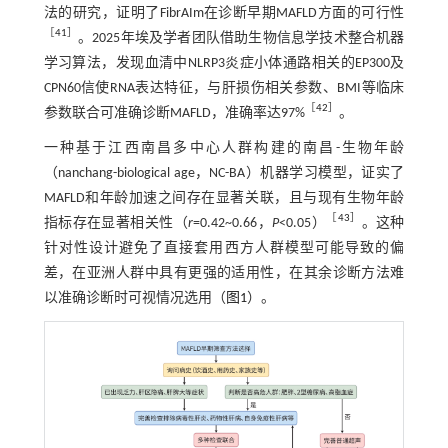
法的研究，证明了FibrAIm在诊断早期MAFLD方面的可行性
［
41
］
。2025年埃及学者团队借助生物信息学技术整合机器
学习算法，发现血清中NLRP3炎症小体通路相关的EP300及
CPN60信使RNA表达特征，与肝损伤相关参数、BMI等临床
［
42
］
参数联合可准确诊断MAFLD，准确率达97%
。
一种基于江西南昌多中心人群构建的南昌-生物年龄
（nanchang-biological age，NC-BA）机器学习模型，证实了
MAFLD和年龄加速之间存在显著关联，且与现有生物年龄
［
43
］
指标存在显著相关性（
r
=0.42~0.66，
P
<0.05）
。这种
针对性设计避免了直接套用西方人群模型可能导致的偏
差，在亚洲人群中具有更强的适用性，在其余诊断方法难
以准确诊断时可视情况选用（
图1
）。