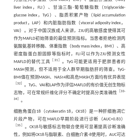
liver index，FLI）、甘油三酯-葡萄糖指数（triglyceride-
glucose index，TyG）、脂质积累产物（lipid accumulation
product，LAP）和内脏脂肪指数（visceral adiposity index，
VAI）。对于中国汉族成人来讲，ZJU的高敏感度使得其可
作为MAFLD初始筛查的最佳预测指标。当患者拒绝检测丙
氨酸氨基转移酶、体重指数（body mass index，BMI）、高
密度脂蛋白胆固醇等指标时，FLI可以作为ZJU预测女性
［
31
］
MAFLD的替代工具
。TyG可能更适用于肥胖患者的
MASH预测，但不适用于全人群早期脂肪肝的筛查。TyG-
BMI值在预测MASH、NAS≥4和高危MASH方面均有优异表现
［
32
］
。TyG、VAI和LAP作为评估MAFLD的有价值无创生物标
［
33
-
志物，可在常规纤维化评分不确定时提高分类准确性
34
］
。
细胞角蛋白18（cytokeratin 18，CK18）是一种肝细胞凋亡
片段产物，可在MAFLD早期阶段进行诊断（AUC=0.83）
［
35
］
。CK18与敏感标志物联合使用可显著提高诊断准确
性，例如将CK18与脂联素、白细胞介素-8使用时，AUC可达