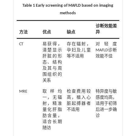
Table 1 Early screening of MAFLD based on imaging
methods
诊断效能差
方法
优点
缺点
异
CT
易获得，
存在辐射，
对轻度
清楚显示
孕妇及儿童
MAFLD诊断
肝脏的形
等不适用
效能不佳
态、结构
及其与周
围组织的
关系
MRE
取样均
检查费用较
特异度与敏
一，无辐
高，植入心
感度均高，
射，精准
脏起搏器者
适用于初筛
量化肝脂
不适用
后进一步确
肪含量，
诊
适合长期
随访