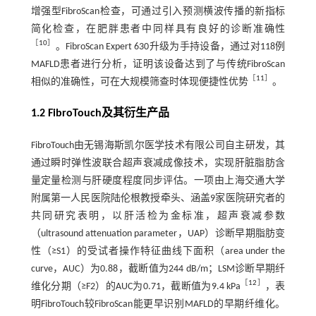
增强型FibroScan检查，可通过引入预测横波传播的新指标
简化检查，在肥胖患者中同样具有良好的诊断准确性
［
10
］
。FibroScan Expert 630升级为手持设备，通过对118例
MAFLD患者进行分析，证明该设备达到了与传统FibroScan
［
11
］
相似的准确性，可在大规模筛查时体现便捷性优势
。
1.2 FibroTouch及其衍生产品
FibroTouch由无锡海斯凯尔医学技术有限公司自主研发，其
通过瞬时弹性波联合超声衰减成像技术，实现肝脏脂肪含
量定量检测与肝硬度程度同步评估。一项由上海交通大学
附属第一人民医院陆伦根教授牵头、涵盖9家医院研究者的
共同研究表明，以肝活检为金标准，超声衰减参数
（ultrasound attenuation parameter，UAP）诊断早期脂肪变
性（≥S1）的受试者操作特征曲线下面积（area under the
curve，AUC）为0.88，截断值为244 dB/m；LSM诊断早期纤
［
12
］
维化分期（≥F2）的AUC为0.71，截断值为9.4 kPa
，表
明FibroTouch较FibroScan能更早识别MAFLD的早期纤维化。