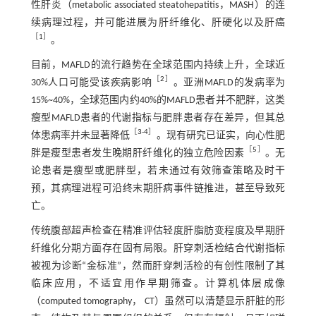
性肝炎（metabolic associated steatohepatitis，MASH）的连
续病理过程，并可能进展为肝纤维化、肝硬化以及肝癌
［
1
］
。
目前，MAFLD的流行趋势在全球范围内持续上升，全球近
［
2
］
30%人口可能受该疾病影响
。亚洲MAFLD的发病率为
15%~40%，全球范围内约40%的MAFLD患者并不肥胖，这类
瘦型MAFLD患者的代谢指标与肥胖患者存在差异，但其总
［
3
-
4
］
体患病率并未显著降低
。现有研究已证实，向心性肥
［
5
］
胖是瘦型患者发生晚期肝纤维化的独立危险因素
。无
论患者是瘦型或肥胖型，若未通过有效筛查策略及时干
预，其病理进程可沿终末期肝病事件链推进，甚至导致死
亡。
传统腹部超声检查在精准评估轻度肝脂肪变程度及早期肝
纤维化分期方面存在固有局限。肝穿刺活检结合代谢指标
被视为诊断“金标准”，然而肝穿刺活检的有创性限制了其
临床应用，不适宜用作早期筛查。计算机体层成像
（computed tomography， CT）虽然可以清楚显示肝脏的形