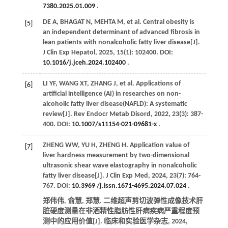
7380.2025.01.009
.
DE
A
,
BHAGAT
N
,
MEHTA
M
,
et al
. Central obesity is
[5]
an independent determinant of advanced fibrosis in
lean patients with nonalcoholic fatty liver disease[J].
J Clin Exp Hepatol
,
2025
,
15
(1): 102400. DOI:
10.1016/j.jceh.2024.102400
.
LI
YF
,
WANG
XT
,
ZHANG
J
,
et al
. Applications of
[6]
artificial intelligence (AI) in researches on non-
alcoholic fatty liver disease(NAFLD): A systematic
review[J].
Rev Endocr Metab Disord
,
2022
,
23
(3): 387-
400. DOI:
10.1007/s11154-021-09681-x
.
ZHENG
WW
,
YU
H
,
ZHENG
H
. Application value of
[7]
liver hardness measurement by two-dimensional
ultrasonic shear wave elastography in nonalcoholic
fatty liver disease[J].
J Clin Exp Med
,
2024
,
23
(7): 764-
767. DOI:
10.3969 /j.issn.1671-4695.2024.07.024
.
郑伟伟, 俞慧, 郑慧. 二维超声剪切波弹性成像技术肝
脏硬度测量在非酒精性脂肪性肝病疾病严重程度预
测中的应用价值[J].
临床和实验医学杂志
,
2024
,