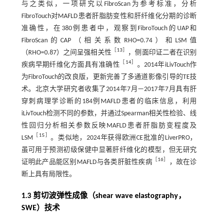
与之类似，一项研究以FibroScan为参考标准，分析
FibroTouch对MAFLD患者肝脂肪变性和肝纤维化分期的诊断
准确性，在380例患者中，观察到FibroTouch的UAP和
FibroScan的CAP（相关系数RHO=0.74）和LSM值
［
13
］
（RHO=0.87）之间呈强相关性
，侧面印证二者在识别
［
14
］
疾病早期纤维化方面具有准确性
。2014年iLivTouch作
为FibroTouch的改良版，更新完善了多通道影像引导的TE技
术。北京大学研究者收集了2014年7月—2017年7月具有肝
穿刺病理学诊断的184例MAFLD患者的临床信息，利用
iLivTouch检测不同的参数，并通过Spearman相关性检验、线
性回归分析相关参数反映MAFLD患者肝脂肪变程度及
［
15
］
LSM
。类似地，2024年获得欧洲CE批准的LiverPRO，
虽可用于预测初级保健中显著肝纤维化的模型，但无研究
［
16
］
证明此产品能区别MAFLD与各类肝脏性疾病
，故在诊
断上具有局限性。
1.3 剪切波弹性成像（shear wave elastography，
SWE）技术