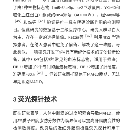
Harrison等
基于血清代谢组学构建的预测模型，提出
了由4种生物标志物（miR-34a-5p、α-2巨球蛋白、YKL-40和
糖化血红蛋白）组成的NIS4算法（AUC=0.80），经Sanyal等
［
45
］
［
46
］
和Xu等
验证是唯一具有明确诊断作用的检测项
目。但此研究的数据基于三级医疗中心，研究人群以白人
［
47
］
+TM
为主，存在一定的选择偏倚。Ratziu等
利用NIS2
选
择患者，在纳入患者中避免了偏倚，解决了这一难题。与
此类似，一项研究开发了3种具有新统计技术的无创诊断设
备，其中FIB-9包括9种常见的血液标志物，适用于筛查；
FIB-11增加了2个专门的血液标志物；FIB-12增加了肝硬度，
［
48
］
准确率>80%
。但该研究同样聚焦于MAFLD晚期，无法
早期识别MAFLD。
3 荧光探针技术
既往研究表明，人体中脂滴的过度积累会导致MAFLD。使
用3%质子密度脂肪分数作为临界值可以提高肝脂肪变性的
检测敏感度。改良后的近红外脂滴极性荧光探针可用于