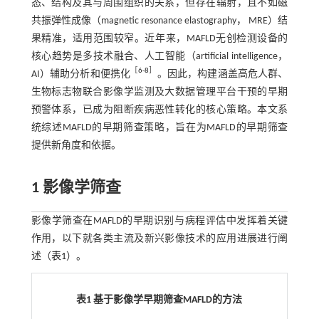
态、结构及其与周围组织的关系，但存在辐射，且不如磁
共振弹性成像（magnetic resonance elastography， MRE）结
果精准，适用范围较窄。近年来，MAFLD无创检测设备的
核心趋势是多技术融合、人工智能（artificial intelligence，
［
6
-
8
］
AI）辅助分析和便携化
。因此，构建涵盖高危人群、
生物标志物联合影像学监测及大数据管理平台干预的早期
预警体系，已成为阻断疾病恶性转化的核心策略。本文系
统综述MAFLD的早期筛查策略，旨在为MAFLD的早期筛查
提供新角度和依据。
1 影像学筛查
影像学筛查在MAFLD的早期识别与病程评估中发挥着关键
作用，以下就各类主流及新兴影像技术的应用进展进行阐
述（
表1
）。
表1 基于影像学早期筛查MAFLD的方法