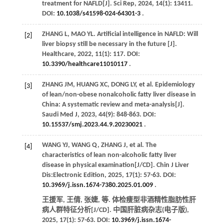
treatment for NAFLD[J].
Sci Rep
,
2024
,
14
(1): 13411.
DOI:
10.1038/s41598-024-64301-3
.
ZHANG
L
,
MAO
YL
. Artificial intelligence in NAFLD: Will
[2]
liver biopsy still be necessary in the future [J].
Healthcare
,
2022
,
11
(1): 117. DOI:
10.3390/healthcare11010117
.
ZHANG
JM
,
HUANG
XC
,
DONG
LY
,
et al
. Epidemiology
[3]
of lean/non-obese nonalcoholic fatty liver disease in
China: A systematic review and meta-analysis[J].
Saudi Med J
,
2023
,
44
(9): 848-863. DOI:
10.15537/smj.2023.44.9.20230021
.
WANG
YJ
,
WANG
Q
,
ZHANG
J
,
et al
. The
[4]
characteristics of lean non-alcoholic fatty liver
disease in physical examination[J/CD].
Chin J Liver
Dis:
Electronic Edition,
2025
,
17
(1): 57-63. DOI:
10.3969/j.issn.1674-7380.2025.01.009
.
王援军, 王倩, 张婕,
等
. 体检痩型非酒精性脂肪性肝
病人群特征分析[J/CD].
中国肝脏病杂志
(电子版),
2025
,
17
(1): 57-63. DOI:
10.3969/j.issn.1674-