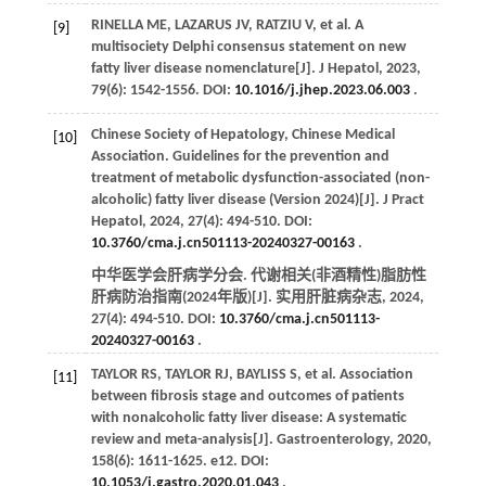
RINELLA
ME
,
LAZARUS
JV
,
RATZIU
V
,
et al
. A
[9]
multisociety Delphi consensus statement on new
fatty liver disease nomenclature[J].
J Hepatol
,
2023
,
79
(6): 1542-1556. DOI:
10.1016/j.jhep.2023.06.003
.
Chinese Society of Hepatology, Chinese Medical
[10]
Association. Guidelines for the prevention and
treatment of metabolic dysfunction-associated (non-
alcoholic) fatty liver disease (Version 2024)[J].
J Pract
Hepatol
,
2024
,
27
(4): 494-510. DOI:
10.3760/cma.j.cn501113-20240327-00163
.
中华医学会肝病学分会. 代谢相关(非酒精性)脂肪性
肝病防治指南(2024年版)[J].
实用肝脏病杂志
,
2024
,
27
(4): 494-510. DOI:
10.3760/cma.j.cn501113-
20240327-00163
.
TAYLOR
RS
,
TAYLOR
RJ
,
BAYLISS
S
,
et al
. Association
[11]
between fibrosis stage and outcomes of patients
with nonalcoholic fatty liver disease: A systematic
review and meta-analysis[J].
Gastroenterology
,
2020
,
158
(6): 1611-1625. e12. DOI:
10.1053/j.gastro.2020.01.043
.