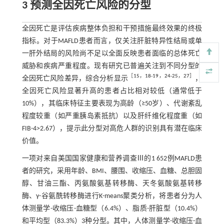
3 预测全因死亡风险的分型
全因死亡是评估疾病整体负担和干预措施最终效果的终极
指标。对于MAFLD患者而言，仅关注肝脏特异性结局或单
一肝外结局的风险尚不足以全面反映患者面临的总体死亡
威胁和疾病严重程度。现有研究已普遍关注到不同分型的
［
15
，
18
-
19
，
24
-
25
，
27
］
全因死亡风险差异，综合分析显示
，
全因死亡风险显著升高的患者占比相对较低（通常低于
10%），其临床特征主要表现为高龄（≥50岁）、代谢紊乱
程度较重（如严重胰岛素抵抗）以及肝纤维化程度重（如
FIB-4>2.67），提示此分型对高危人群的识别具有潜在临床
价值。
一项对来自美国国家健康和营养调查Ⅲ的1 652例MAFLD患
者的研究，采用年龄、BMI、腰围、收缩压、血糖、总胆固
醇、甘油三酯、丙氨酸氨基转移酶、天冬氨酸氨基转移
酶、γ-谷氨酰转移酶进行K-means聚类分析，将患者分为人
体测量学-收缩压-血糖型（6.4%）、脂质-肝脏型（10.4%）
和平均型（83.3%）3种分型。其中，人体测量学-收缩压-血