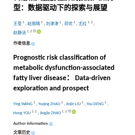
型：数据驱动下的探索与展望
1
1
1
1
1
,
2
王莹
,
赵雨晴
,
刘津津
,
邓优
,
尤红
,
1
,
2
赵静洁
作者信息
+
Prognostic risk classification of
metabolic dysfunction-associated
fatty liver disease： Data-driven
exploration and prospect
1
1
1
1
Ying WANG
,
Yuqing ZHAO
,
Jinjin LIU
,
You DENG
,
1
,
2
1
,
2
Hong YOU
,
Jingjie ZHAO
Author information
+
文章历史
+