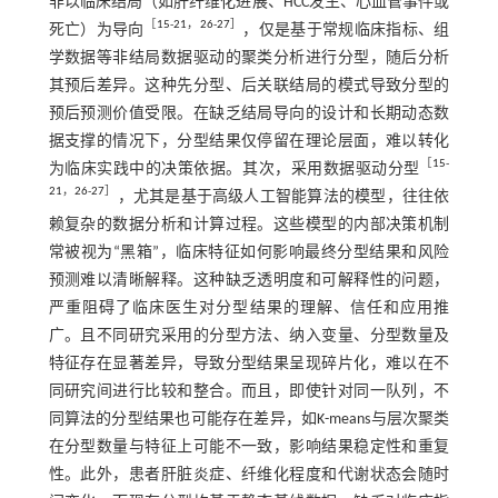
非以临床结局（如肝纤维化进展、HCC发生、心血管事件或
［
15
-
21
，
26
-
27
］
死亡）为导向
，仅是基于常规临床指标、组
学数据等非结局数据驱动的聚类分析进行分型，随后分析
其预后差异。这种先分型、后关联结局的模式导致分型的
预后预测价值受限。在缺乏结局导向的设计和长期动态数
据支撑的情况下，分型结果仅停留在理论层面，难以转化
［
15
-
为临床实践中的决策依据。其次，采用数据驱动分型
21
，
26
-
27
］
，尤其是基于高级人工智能算法的模型，往往依
赖复杂的数据分析和计算过程。这些模型的内部决策机制
常被视为“黑箱”，临床特征如何影响最终分型结果和风险
预测难以清晰解释。这种缺乏透明度和可解释性的问题，
严重阻碍了临床医生对分型结果的理解、信任和应用推
广。且不同研究采用的分型方法、纳入变量、分型数量及
特征存在显著差异，导致分型结果呈现碎片化，难以在不
同研究间进行比较和整合。而且，即使针对同一队列，不
同算法的分型结果也可能存在差异，如K-means与层次聚类
在分型数量与特征上可能不一致，影响结果稳定性和重复
性。此外，患者肝脏炎症、纤维化程度和代谢状态会随时