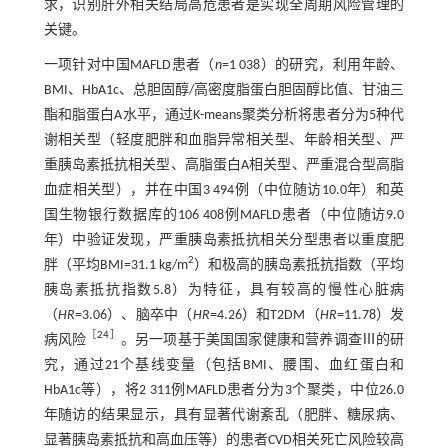
求，识别肝外相关结局高危患者是实现全周期风险管理的
关键。
一项针对中国MAFLD患者（
n
=1 038）的研究，利用年龄、
BMI、HbA1c、总胆固醇/高密度脂蛋白胆固醇比值、甘油三
酯和脂蛋白A水平，通过K-means聚类分析将患者分为5种代
谢相关型（轻度肥胖和血脂异常相关型、年龄相关型、严
重胰岛素抵抗相关型、高脂蛋白A相关型、严重混合型高脂
血症相关型），并在中国3 494例（中位随访10.0年）和英
国生物银行数据库的106 408例MAFLD患者（中位随访9.0
年）中验证发现，严重胰岛素抵抗相关分型患者以重度肥
2
胖（平均BMI=31.1 kg/m
）和极高的胰岛素抵抗指数（平均
胰岛素抵抗指数5.8）为特征，具有较高的慢性心脏病
（
HR
=3.06）、脑卒中（
HR
=4.26）和T2DM（
HR
=11.78）发
［
24
］
病风险
。另一项基于美国国家健康和营养调查Ⅲ的研
究，通过21个基线变量（包括BMI、腰围、血红蛋白和
HbA1c等），将2 311例MAFLD患者分为3个聚类，中位26.0
年随访的结果显示，具有显著代谢紊乱（肥胖、糖尿病、
显著胰岛素抵抗和高血压等）的患者CVD相关死亡风险较高