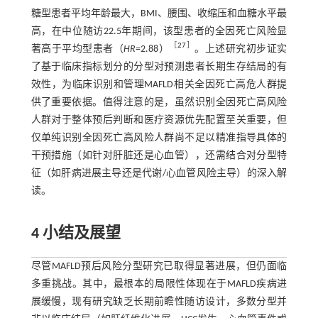
糖型患者平均年龄最大，BMI、腰围、收缩压和血糖水平最
高，在中位随访22.5年期间，该型患者的全因死亡风险显
［
27
］
著高于平均型患者（
HR
=2.88）
。上述研究初步证实
了基于临床指标划分的分型对预测患者长期生存结局的有
效性，为临床识别和管理MAFLD相关全因死亡高危人群提
供了重要依据。值得注意的是，虽然识别全因死亡高风险
人群对于整体预后判断和医疗资源优先配置至关重要，但
仅单纯识别全因死亡高风险人群尚不足以精准指导具体的
干预措施（如针对肝脏还是心血管），还需结合对分型特
征（如肝病进展主导还是代谢/心血管风险主导）的深入解
读。
4 小结及展望
尽管MAFLD预后风险分型研究已取得显著进展，但仍面临
多重挑战。其中，最根本的局限性体现在于MAFLD疾病进
展缓慢，现有研究缺乏长期前瞻性随访设计，多数分型并