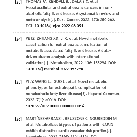
THOMAS
JA
,
KENDALL
BJ
,
DALAIS
C
,
et al
.
[23]
Hepatocellular and extrahepatic cancers in non-
alcoholic fatty liver disease: A systematic review and
meta-analysis[J].
Eur J Cancer
,
2022
,
173
: 250-262.
DOI:
10.1016/j.ejca.2022.06.051
.
YE
JZ
,
ZHUANG
XD
,
LI
X
,
et al
. Novel metabolic
[24]
classification for extrahepatic complication of
metabolic associated fatty liver disease: A data-
driven cluster analysis with international
validation[J].
Metabolism
,
2022
,
136
: 155294. DOI:
10.1016/j.metabol.2022.155294
.
YI
JY
,
WANG
LL
,
GUO
JJ
,
et al
. Novel metabolic
[25]
phenotypes for extrahepatic complication of
nonalcoholic fatty liver disease[J].
Hepatol Commun
,
2023
,
7
(1): e0016. DOI:
10.1097/HC9.0000000000000016
.
MARTÍNEZ-ARRANZ
I
,
BRUZZONE
C
,
NOUREDDIN
M
,
[26]
et al
. Metabolic subtypes of patients with NAFLD
exhibit distinctive cardiovascular risk profiles[J].