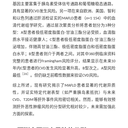
基因主要富集于胰岛素受体信号通路和葡萄糖稳态通路，
具有显著的CVD发生风险。另一项在来自欧洲、美国、智利
和以色列通过肝活检证实的MAFLD患者（
n
=1 154）中的血
清代谢组学研究，通过层次聚类分析将患者划分为3种分
型：A型患者极低密度脂蛋白-甘油三酯分泌受损，血清脂
质水平接近健康人；C型患者极低密度脂蛋白-甘油三酯分
泌增加，伴随高甘油三酯、极低密度脂蛋白和低密度脂蛋
白水平；B型患者则介于两者之间。对其中360例临床资料
完整的患者进行Framingham风险评分，结果显示在未来10
年内C型患者的CVD发生风险显著升高，B型次之，A型风险
［
26
］
最低
。但仍缺乏前瞻性数据来验证CVD风险。
综上所述，现有研究揭示了MAFLD患者显著的代谢异质
性，并证实特定代谢表型（如严重胰岛素抵抗）与未来
CVD、T2DM等肝外事件风险密切相关。然而，能够有效预
测肝外恶性肿瘤风险的分型研究相对较少，未来需加强此
方面的探索。