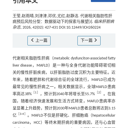
引用本文
王莹,赵雨晴,刘津津,邓优,尤红,赵静洁. 代谢相关脂肪性肝
病预后风险分型：数据驱动下的探索与展望[J].
临床肝胆病
杂志
, 2026, 42(02): 427-431 DOI:10.12449/JCH260224
上一篇
下一篇
代谢相关脂肪性肝病（metabolic dysfunciton-associated fatty
liver disease，MAFLD）是一种与全身代谢功能障碍密切相
关的慢性肝脏疾病，以肝脏脂肪过度沉积为主要特征。近
年来，随着肥胖和代谢综合征的全球流行，MAFLD已成为
最常见的慢性肝病之一。相关数据显示，全球MAFLD患病
［
1
］
［
2
］
率高达38%
，预计到2040年将增长至55.7%
。在我
国，随着经济快速发展和生活方式转变，MAFLD患病率亦
呈显著上升趋势，预计到2030年MAFLD患者总数将达到3.15
［
3
-
4
］
亿
。MAFLD不仅是肝硬化、肝细胞癌（hepatocellular
carcinoma，HCC）等终末期肝病的重要病因，还与心血管