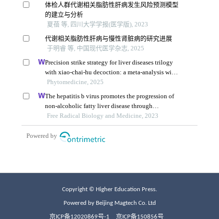
Copyright © Higher Education Press.
Powered by Beijing Magtech Co. Ltd
京ICP备12020869号-1
京ICP备150856号