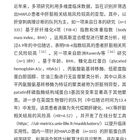
近年来，多项研究利用多维度临床数据，旨在识别并筛选
出MAFLD患者中肝脏相关结局风险较高的亚型。其中，以
肝穿刺病理诊断的队列为主，如一项来自日本的研究（
n
=1
335）基于肝纤维化4项（FIB-4）指数和体重指数（body
mass index，BMI），运用高斯混合模型进行聚类分析，经
过4.9年的中位随访，表明FIB-4指数较高的患者肝脏相关死
［
15
］
［
16
］
亡风险较高
。另一项来自欧洲Raverdy等
研究
（
n
=1 389），基于年龄、BMI、糖化血红蛋白（glycated
hemoglobin A1c，HbA1c）、丙氨酸氨基转移酶、低密度脂
蛋白胆固醇、甘油三酯进行无监督聚类分析，其中以高水
平丙氨酸氨基转移酶为特征的聚类被称为肝脏特异型，其
patatin样磷脂酶结构域蛋白3基因突变率显著高于其他聚
类。进一步在英国生物银行的队列（中位随访时间为13.4
年）中发现，该类患者进展为失代偿期肝硬化、HCC等肝脏
相关结局的风险高（
HR
=4.52），并开发了在线分型工具
（
https：//ulr-metrics.univ-lille.fr/masldclusters/
）以提升临床
实用性。国内一项针对MAFLD患者（
n
=103）的肝脏蛋白质
组学研究，利用非负矩阵分解算法的共识聚类，并在来自3