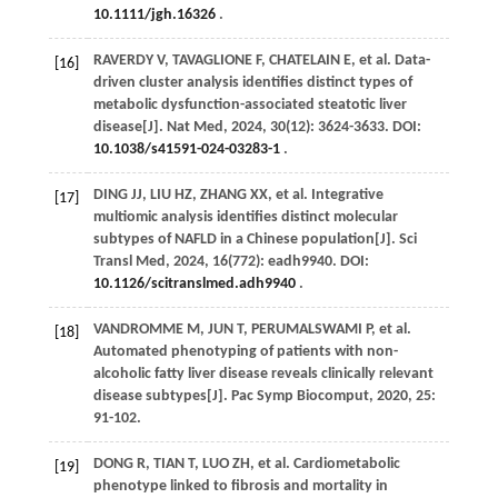
10.1111/jgh.16326
.
RAVERDY
V
,
TAVAGLIONE
F
,
CHATELAIN
E
,
et al
. Data-
[16]
driven cluster analysis identifies distinct types of
metabolic dysfunction-associated steatotic liver
disease[J].
Nat Med
,
2024
,
30
(12): 3624-3633. DOI:
10.1038/s41591-024-03283-1
.
DING
JJ
,
LIU
HZ
,
ZHANG
XX
,
et al
. Integrative
[17]
multiomic analysis identifies distinct molecular
subtypes of NAFLD in a Chinese population[J].
Sci
Transl Med
,
2024
,
16
(772): eadh9940. DOI:
10.1126/scitranslmed.adh9940
.
VANDROMME
M
, JUN T,
PERUMALSWAMI
P
,
et al
.
[18]
Automated phenotyping of patients with non-
alcoholic fatty liver disease reveals clinically relevant
disease subtypes[J].
Pac Symp Biocomput
,
2020
,
25
:
91-102.
DONG
R
,
TIAN
T
,
LUO
ZH
,
et al
. Cardiometabolic
[19]
phenotype linked to fibrosis and mortality in