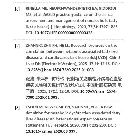
RINELLA
ME
,
NEUSCHWANDER-TETRI
BA
,
SIDDIQUI
[6]
MS
,
et al
. AASLD practice guidance on the clinical
assessment and management of nonalcoholic fatty
liver disease[J].
Hepatology
,
2023
,
77
(5): 1797-1835.
DOI:
10.1097/HEP.0000000000000323
.
ZHANG
C
,
ZHU
PH
,
HE
LL
. Research progress on the
[7]
correlation between metabolic associated fatty liver
disease and cardiovascular disease risk[J/CD].
Chin J
Liver Dis (Electronic Version)
,
2025
,
17
(1): 12-18. DOI:
10.3969/j.issn.1674-7380.2025.01.003
.
张成, 朱平辉, 何玲玲. 代谢相关脂肪性肝病与心血管
疾病风险相关性研究现状[J/CD].
中国肝脏病杂志
(电
子版),
2025
,
17
(1): 12-18. DOI:
10.3969/j.issn.1674-
7380.2025.01.003
.
ESLAM
M
,
NEWSOME
PN
,
SARIN
SK
,
et al
. A new
[8]
definition for metabolic dysfunction-associated fatty
liver disease: An international expert consensus
statement[J].
J Hepatol
,
2020
,
73
(1): 202-209. DOI:
10.1016/j.jhep.2020.03.039
.