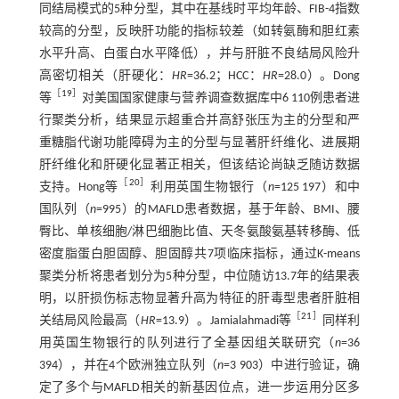
同结局模式的5种分型，其中在基线时平均年龄、FIB-4指数
较高的分型，反映肝功能的指标较差（如转氨酶和胆红素
水平升高、白蛋白水平降低），并与肝脏不良结局风险升
高密切相关（肝硬化：
HR
=36.2；HCC：
HR
=28.0）。Dong
［
19
］
等
对美国国家健康与营养调查数据库中6 110例患者进
行聚类分析，结果显示超重合并高舒张压为主的分型和严
重糖脂代谢功能障碍为主的分型与显著肝纤维化、进展期
肝纤维化和肝硬化显著正相关，但该结论尚缺乏随访数据
［
20
］
支持。Hong等
利用英国生物银行（
n
=125 197）和中
国队列（
n
=995）的MAFLD患者数据，基于年龄、BMI、腰
臀比、单核细胞/淋巴细胞比值、天冬氨酸氨基转移酶、低
密度脂蛋白胆固醇、胆固醇共7项临床指标，通过K-means
聚类分析将患者划分为5种分型，中位随访13.7年的结果表
明，以肝损伤标志物显著升高为特征的肝毒型患者肝脏相
［
21
］
关结局风险最高（
HR
=13.9）。Jamialahmadi等
同样利
用英国生物银行的队列进行了全基因组关联研究（
n
=36
394），并在4个欧洲独立队列（
n
=3 903）中进行验证，确
定了多个与MAFLD相关的新基因位点，进一步运用分区多