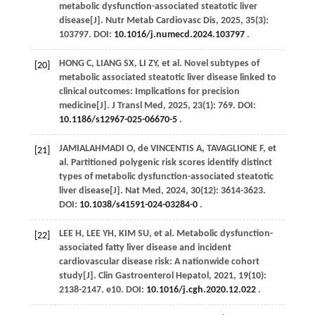
metabolic dysfunction-associated steatotic liver
disease[J].
Nutr Metab Cardiovasc Dis
,
2025
,
35
(3):
103797. DOI:
10.1016/j.numecd.2024.103797
.
HONG
C
,
LIANG
SX
,
LI
ZY
,
et al
. Novel subtypes of
[20]
metabolic associated steatotic liver disease linked to
clinical outcomes: Implications for precision
medicine[J].
J Transl Med
,
2025
,
23
(1): 769. DOI:
10.1186/s12967-025-06670-5
.
JAMIALAHMADI
O
,
de VINCENTIS
A
,
TAVAGLIONE
F
,
et
[21]
al
. Partitioned polygenic risk scores identify distinct
types of metabolic dysfunction-associated steatotic
liver disease[J].
Nat Med
,
2024
,
30
(12): 3614-3623.
DOI:
10.1038/s41591-024-03284-0
.
LEE
H
,
LEE
YH
,
KIM
SU
,
et al
. Metabolic dysfunction-
[22]
associated fatty liver disease and incident
cardiovascular disease risk: A nationwide cohort
study[J].
Clin Gastroenterol Hepatol
,
2021
,
19
(10):
2138-2147. e10. DOI:
10.1016/j.cgh.2020.12.022
.