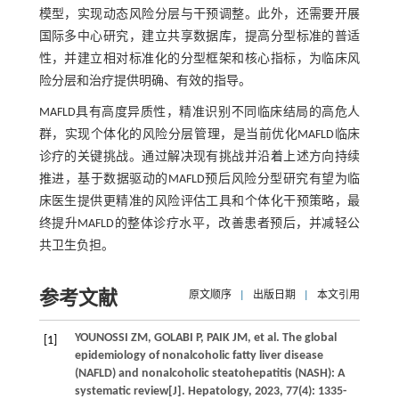
模型，实现动态风险分层与干预调整。此外，还需要开展
国际多中心研究，建立共享数据库，提高分型标准的普适
性，并建立相对标准化的分型框架和核心指标，为临床风
险分层和治疗提供明确、有效的指导。
MAFLD具有高度异质性，精准识别不同临床结局的高危人
群，实现个体化的风险分层管理，是当前优化MAFLD临床
诊疗的关键挑战。通过解决现有挑战并沿着上述方向持续
推进，基于数据驱动的MAFLD预后风险分型研究有望为临
床医生提供更精准的风险评估工具和个体化干预策略，最
终提升MAFLD的整体诊疗水平，改善患者预后，并减轻公
共卫生负担。
参考文献
原文顺序
|
出版日期
|
本文引用
YOUNOSSI
ZM
,
GOLABI
P
,
PAIK
JM
,
et al
. The global
[1]
epidemiology of nonalcoholic fatty liver disease
(NAFLD) and nonalcoholic steatohepatitis (NASH): A
systematic review[J].
Hepatology
,
2023
,
77
(4): 1335-