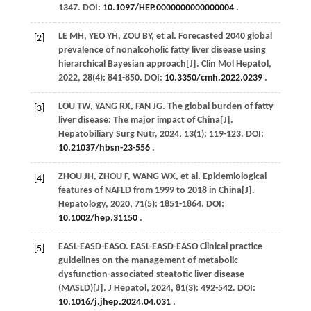
1347. DOI:
10.1097/HEP.0000000000000004
.
LE
MH
, YEO YH,
ZOU
BY
,
et al
. Forecasted 2040 global
[2]
prevalence of nonalcoholic fatty liver disease using
hierarchical Bayesian approach[J].
Clin Mol Hepatol
,
2022
,
28
(4): 841-850. DOI:
10.3350/cmh.2022.0239
.
LOU
TW
,
YANG
RX
,
FAN
JG
. The global burden of fatty
[3]
liver disease: The major impact of China[J].
Hepatobiliary Surg Nutr
,
2024
,
13
(1): 119-123. DOI:
10.21037/hbsn-23-556
.
ZHOU
JH
,
ZHOU
F
,
WANG
WX
,
et al
. Epidemiological
[4]
features of NAFLD from 1999 to 2018 in China[J].
Hepatology
,
2020
,
71
(5): 1851-1864. DOI:
10.1002/hep.31150
.
EASL-EASD-EASO. EASL-EASD-EASO Clinical practice
[5]
guidelines on the management of metabolic
dysfunction-associated steatotic liver disease
(MASLD)[J].
J Hepatol
,
2024
,
81
(3): 492-542. DOI:
10.1016/j.jhep.2024.04.031
.