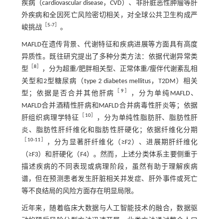
疾病（cardiovascular disease，CVD）、非肝脏恶性肿瘤等肝
外疾病和全因死亡风险密切相关，对全球公共卫生构成严
［
5
-
7
］
峻挑战
。
MAFLD在遗传背景、代谢特征和疾病进展等方面具有高度
异质性。既往研究提出了多种分类方法：依据代谢异常类
［
8
］
型
，分为超重/肥胖相关型、正常体重/瘦伴代谢紊乱相
关型和2型糖尿病（type 2 diabetes mellitus，T2DM）相关
［
9
］
型；依据是否合并其他肝病
，分为单纯MAFLD、
MAFLD合并酒精性肝病和MAFLD合并病毒性肝炎等；依据
［
10
］
肝组织病理学特征
，分为单纯性脂肪肝、脂肪性肝
炎、脂肪性肝纤维化和脂肪性肝硬化；依据纤维化分期
［
10
-
11
］
，分为显著肝纤维化（≥F2）、进展期肝纤维化
（≥F3）和肝硬化（F4）。然而，上述分类体系主要侧重于
描述疾病的不同表现或病理阶段，虽然有助于理解疾病
谱，但在预测患者发生肝脏相关并发症、肝外事件或死亡
等不良结局的风险方面存在明显局限。
近年来，随着临床大数据与人工智能技术的融合，数据驱