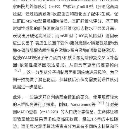
家医院的外部队列（
n
=92）中验证了mSⅡ型（肝硬化高风
险型）通过脂质触发C反应蛋白和趋化因子配体2生成，促
进肝脏M1/M2型巨噬细胞浸润，其肝纤维化评分、基于瞬
时弹性成像的肝脏硬度和肝纤维化标志物水平显著升高，
表现出肝硬化高风险；而mSⅢ型（HCC高风险型）则因表
皮生长因子-表皮生长因子受体/胆碱激酶α/磷脂酰肌醇3激
酶-3-磷酸肌醇依赖性蛋白激酶1-蛋白激酶B通路级联激活，
促使CCAAT增强子结合蛋白β和核苷酸切除修复交叉互补基
因3依赖性癌基因表达增加，从而具有更高的癌变倾向
［
17
］
。这一分型从分子机制层面推测疾病进展风险，为早
期干预提供了潜在靶点，但其预后价值尚需要前瞻性队列
数据进一步验证。
此外，一些缺乏肝穿刺病理金标准的研究，使用规模较大
［
18
］
的人群队列进行了探索。例如，Vandromme等
针对美
国MAFLD患者（
n
=13 290）的人口统计学信息、生命体征和
实验室检查结果等多维度临床数据，经过1.6年的中位随
访，运用层次聚类算法将患者分为具有不同临床特征和不