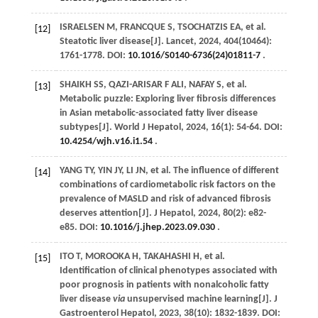
ISRAELSEN
M
,
FRANCQUE
S
,
TSOCHATZIS
EA
,
et al
.
[12]
Steatotic liver disease[J].
Lancet
,
2024
,
404
(10464):
1761-1778. DOI:
10.1016/S0140-6736(24)01811-7
.
SHAIKH
SS
,
QAZI-ARISAR F
ALI
,
NAFAY
S
,
et al
.
[13]
Metabolic puzzle: Exploring liver fibrosis differences
in Asian metabolic-associated fatty liver disease
subtypes[J].
World J Hepatol
,
2024
,
16
(1): 54-64. DOI:
10.4254/wjh.v16.i1.54
.
YANG
TY
,
YIN
JY
,
LI
JN
,
et al
. The influence of different
[14]
combinations of cardiometabolic risk factors on the
prevalence of MASLD and risk of advanced fibrosis
deserves attention[J].
J Hepatol
,
2024
,
80
(2): e82-
e85. DOI:
10.1016/j.jhep.2023.09.030
.
ITO
T
,
MOROOKA
H
,
TAKAHASHI
H
,
et al
.
[15]
Identification of clinical phenotypes associated with
poor prognosis in patients with nonalcoholic fatty
liver disease
via
unsupervised machine learning[J].
J
Gastroenterol Hepatol
,
2023
,
38
(10): 1832-1839. DOI: