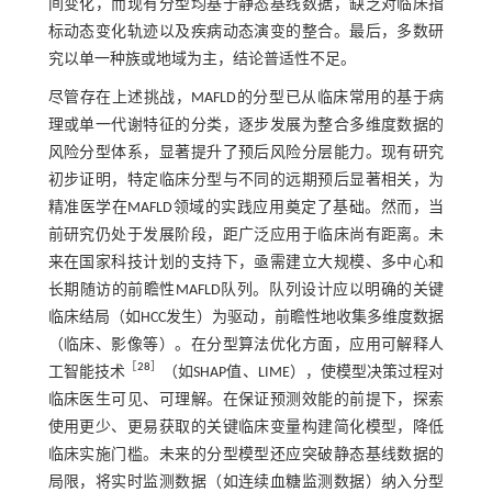
间变化，而现有分型均基于静态基线数据，缺乏对临床指
标动态变化轨迹以及疾病动态演变的整合。最后，多数研
究以单一种族或地域为主，结论普适性不足。
尽管存在上述挑战，MAFLD的分型已从临床常用的基于病
理或单一代谢特征的分类，逐步发展为整合多维度数据的
风险分型体系，显著提升了预后风险分层能力。现有研究
初步证明，特定临床分型与不同的远期预后显著相关，为
精准医学在MAFLD领域的实践应用奠定了基础。然而，当
前研究仍处于发展阶段，距广泛应用于临床尚有距离。未
来在国家科技计划的支持下，亟需建立大规模、多中心和
长期随访的前瞻性MAFLD队列。队列设计应以明确的关键
临床结局（如HCC发生）为驱动，前瞻性地收集多维度数据
（临床、影像等）。在分型算法优化方面，应用可解释人
［
28
］
工智能技术
（如SHAP值、LIME），使模型决策过程对
临床医生可见、可理解。在保证预测效能的前提下，探索
使用更少、更易获取的关键临床变量构建简化模型，降低
临床实施门槛。未来的分型模型还应突破静态基线数据的
局限，将实时监测数据（如连续血糖监测数据）纳入分型