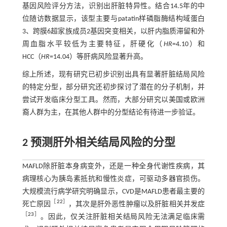
基因风险评分方法，识别出肝脏特异性。结合14.5年的中
位随访数据显示，该型主要与patatin样磷脂酶结构域蛋白
3、跨膜6超家族成员2基因突变相关，以肝内脂质滞留和外
周血脂水平较低为主要特征，肝硬化（
HR
=4.10）和
HCC（
HR
=14.04）等肝病风险显著升高。
综上所述，现有研究已初步识别出具有显著肝脏结局风险
的特定分型，部分研究还初步探讨了潜在的分子机制，并
尝试开发临床分型工具。然而，大部分研究以美国或欧洲
裔人群为主，在其他人群中的分型结论有待进一步验证。
2 预测肝外相关结局风险的分型
MAFLD除肝脏本身病变外，还是一种全身代谢性疾病，其
病理核心为胰岛素抵抗和慢性炎症，可驱动多器官损伤。
大规模流行病学研究明确显示，CVD是MAFLD患者最主要的
［
22
］
死亡原因
，其次是肝外恶性肿瘤以及肝脏相关并发症
［
23
］
。因此，仅关注肝脏相关结局风险无法满足临床需