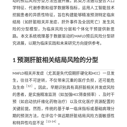
动的预后风险分型方法迅速开展。此类方法通过整合人口
学特征、代谢参数和组学数据等指标，运用人工智能技术
挖掘患者的异质性特征，旨在构建能够精准预测特定临床
结局（如肝脏相关并发症、肝外事件及全因死亡）发生风
险的分型模型，为临床风险分层和个体化干预提供新思
路。本文系统梳理基于数据驱动的MAFLD预后风险分型研
究进展，以期为临床实践和未来研究方向提供参考。
1 预测肝脏相关结局风险的分型
MAFLD相关并发症（尤其是失代偿期肝硬化和HCC）一旦发
生，往往不可逆转，不仅带来沉重的医疗负担，还可能危
［
12
］
及生命
。因此，早期识别具有高肝脏相关并发症风险
的患者，是实施精准监测（如加强HCC筛查频率）、及时干
预（如启动抗纤维化药物治疗）以及优化医疗资源配置的
关键前提。然而，传统的基于单一临床指标或基础病理分
期的预测方法，在评估个体远期肝脏结局风险方面敏感性
［
13
-
14
］
和特异性均显不足
。