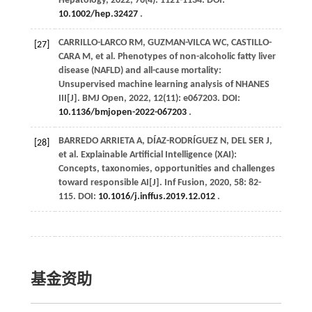
Hepatology
,
2022
,
76
(4): 1121-1134. DOI:
10.1002/hep.32427
.
CARRILLO-LARCO
RM
,
GUZMAN-VILCA
WC
,
CASTILLO-
[27]
CARA
M
,
et al
. Phenotypes of non-alcoholic fatty liver
disease (NAFLD) and all-cause mortality:
Unsupervised machine learning analysis of NHANES
III[J].
BMJ Open
,
2022
,
12
(11): e067203. DOI:
10.1136/bmjopen-2022-067203
.
BARREDO ARRIETA
A
,
DÍAZ-RODRÍGUEZ
N
,
DEL
SER J
,
[28]
et al
. Explainable Artificial Intelligence (XAI):
Concepts, taxonomies, opportunities and challenges
toward responsible AI[J].
Inf Fusion
,
2020
,
58
: 82-
115. DOI:
10.1016/j.inffus.2019.12.012
.
基金资助