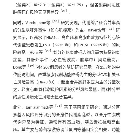
（聚类2：
HR
=2.01；聚类3：
HR
=1.75），但各聚类间恶性
［
25
］
肿瘤死亡风险无显著差异
。
［
18
］
同时，Vandromme等
研究发现，代谢综合征合并率高
［
16
］
的分型以肝外事件（如心肌梗死）为主。Raverdy等
研
究显示，以高水平HbA1c、高血压和高脂血症为特征的心脏
代谢型患者发生CVD（
HR
=1.80）和T2DM（
HR
=6.82）的风
［
20
］
险较高。Hong等
划分的以炎症标志物升高为特征的炎
症型，其肝外事件（心血管疾病、脑卒中）风险最高。
［
19
］
Dong等
对4 209例患者的随访研究显示，在25.9年的中
位随访期间，严重糖脂代谢功能障碍为主的分型CVD相关死
亡风险最高（
HR
=3.80），超重合并高舒张压为主的分型次
之，轻度心血管代谢风险因素的分型风险最低，而3种分型
的恶性肿瘤死亡风险无显著差异。
［
21
］
此外，Jamialahmadi等
基于基因组学研究，通过分区
多基因风险评分识别的全身性代谢紊乱型，以全身性脂质
代谢异常为特征，通常伴有高血脂、胰岛素抵抗和高血
压。其主要与葡萄糖激酶调节蛋白等基因突变相关，功能