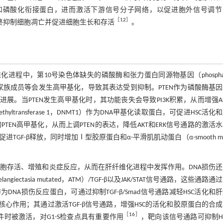
并募集和磷酸化衔接蛋白，进而激活下游信号分子网络，以促进胞外信号调
［
12
］
，最终抑制细胞凋亡并促进细胞生长和存活
。
进程中，第10号染色体缺失的磷酸酶和张力蛋白同源物基因（phosphat
TEN）、Ras关联结构域家族成员等会发生高甲基化，导致其表达受到抑制。PTEN作为磷酸酶基
化的进展。当PTEN发生高甲基化时，其功能丧失会导致PI3K积累，从而增强A
thyltransferase 1，DNMT1）作为DNA甲基化读取蛋白，可促进HSC活化
TEN高甲基化，从而上调PTEN的表达，降低AKT和ERK信号通路的激活
促进TGF-β释放，同时增加Ⅰ型胶原蛋白和α-平滑肌肌动蛋白（α-smooth mus
响细胞存活、增殖和炎症反应，从而在肝纤维化进程中发挥作用。DNA损伤
iectasia mutated，ATM）/TGF-β以及JAK/STAT信号通路，这些通路通
DNA损伤反应蛋白，可通过抑制TGF-β/Smad信号通路减轻HSC活化和
核心作用；其通过激活TGF-β信号通路，增强HSC的活化和胶原蛋白的合
［
16
］
事件时被激活，对G1-S检查点具有重要作用
，靶向该信号通路可抑制H