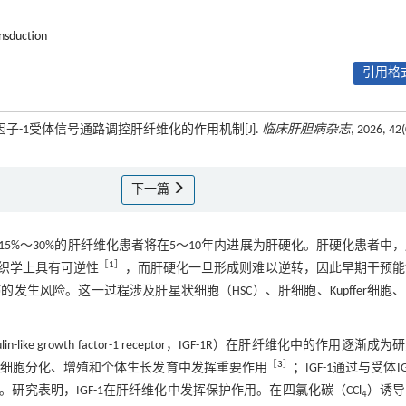
ansduction
引用格式
因子-1受体信号通路调控肝纤维化的作用机制[J].
临床肝胆病杂志
, 2026, 42(
下一篇
%～30%的肝纤维化患者将在5～10年内进展为肝硬化。肝硬化患者中
［
1
］
组织学上具有可逆性
，而肝硬化一旦形成则难以逆转，因此早期干预能
生风险。这一过程涉及肝星状细胞（HSC）、肝细胞、Kupffer细胞
sulin-like growth factor-1 receptor，IGF-1R）在肝纤维化中的作用逐渐成
［
3
］
，在细胞分化、增殖和个体生长发育中发挥重要作用
；IGF-1通过与受体IG
。研究表明，IGF-1在肝纤维化中发挥保护作用。在四氯化碳（CCl
）诱导
4