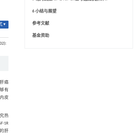
化的药物、小分子等研究进展
6 小结与展望
参考文献
 ▾
基金资助
02):
基于机器学习揭示二氢杨梅素抑制TGF-β/ALK5
[1]
信号通路治疗肺纤维化的新机制
Engineering
. 2026, Vol.58(3): 1-303
https://doi.org/10.1016/j.eng.2025.10.017
，肝癌
利用纳米结构增强水产养殖安全性——危害物
[2]
够有
检测与去除
、内皮
Engineering
. 2026, Vol.58(3): 1-303
https://doi.org/10.1016/j.eng.2025.07.044
为研究热
基于结构解析与催化机制的混杂酯酶工程改造
[3]
F-1R
及其聚氨酯降解性能强化
的肝
Engineering
. 2026, Vol.58(3): 1-303