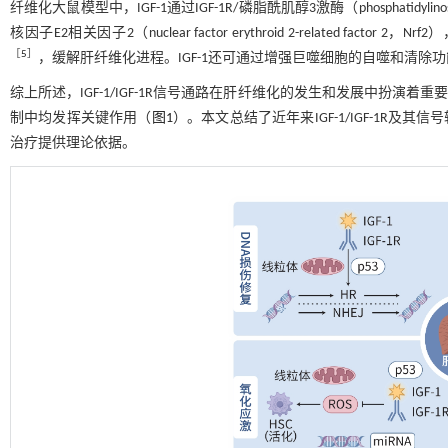
纤维化大鼠模型中，IGF-1通过IGF-1R/磷脂酰肌醇3激酶（phosphatidylinosi
核因子E2相关因子2（nuclear factor erythroid 2-relate
［
5
］
，缓解肝纤维化进程。IGF-1还可通过增强巨噬细胞的自噬和清
综上所述，IGF-1/IGF-1R信号通路在肝纤维化的发生和发展中扮
制中均发挥关键作用（
图1
）。本文总结了近年来IGF-1/IGF-1R
治疗提供理论依据。