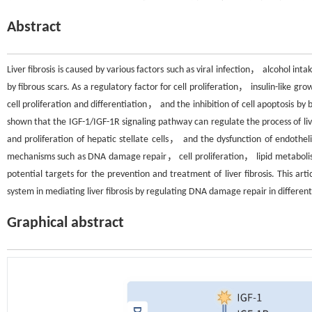
Abstract
Liver fibrosis is caused by various factors such as viral infection， alcohol
by fibrous scars. As a regulatory factor for cell proliferation， insulin-like 
cell proliferation and differentiation， and the inhibition of cell apoptosis b
shown that the IGF-1/IGF-1R signaling pathway can regulate the process of liv
and proliferation of hepatic stellate cells， and the dysfunction of endothel
mechanisms such as DNA damage repair， cell proliferation， lipid metaboli
potential targets for the prevention and treatment of liver fibrosis. This ar
system in mediating liver fibrosis by regulating DNA damage repair in different c
Graphical abstract