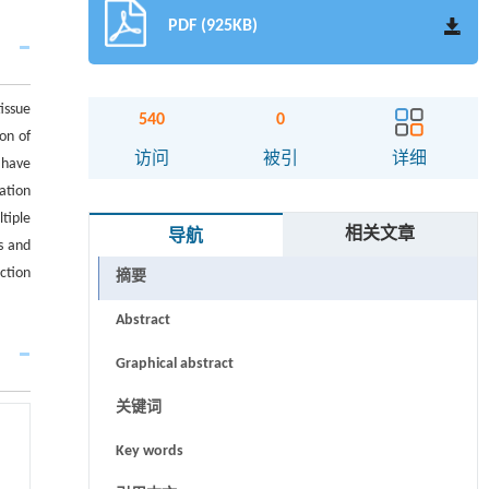
PDF (925KB)
issue
540
0
on of
访问
被引
详细
 have
ation
tiple
相关文章
导航
s and
ction
摘要
Abstract
Graphical abstract
关键词
Key words