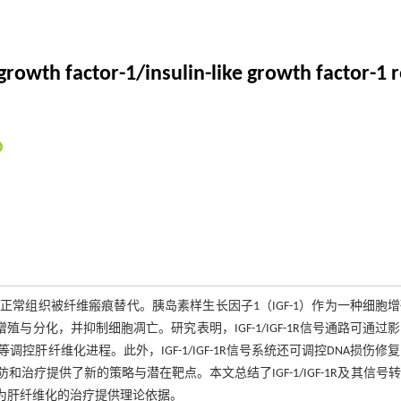
growth factor-1/insulin-like growth factor-1 
常组织被纤维瘢痕替代。胰岛素样生长因子1（IGF-1）作为一种细胞
殖与分化，并抑制细胞凋亡。研究表明，IGF-1/IGF-1R信号通路可通过
肝纤维化进程。此外，IGF-1/IGF-1R信号系统还可调控DNA损伤修
疗提供了新的策略与潜在靶点。本文总结了IGF-1/IGF-1R及其信号
为肝纤维化的治疗提供理论依据。