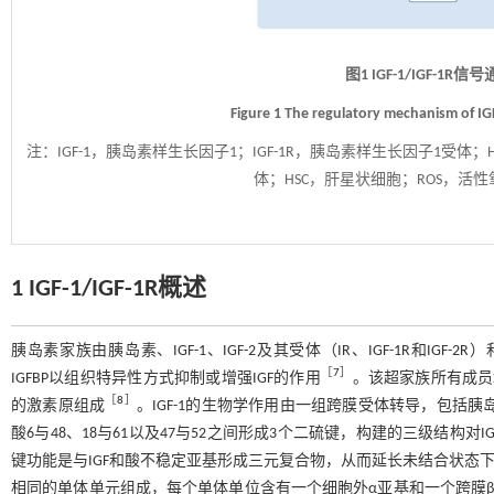
图1 IGF-1/IGF-
Figure 1 The regulatory mechanism of IGF
注：
IGF-1，胰岛素样生长因子1；IGF-1R，胰岛素样生长因子1受
体；HSC，肝星状细胞；ROS，活性氧
1 IGF-1/IGF-1R概述
胰岛素家族由胰岛素、IGF-1、IGF-2及其受体（IR、IGF-1R和IGF-2R）和6种结合蛋白
［
7
］
IGFBP以组织特异性方式抑制或增强IGF的作用
。该超家族所有成员
［
8
］
的激素原组成
。IGF-1的生物学作用由一组跨膜受体转导，包括胰岛素/胰
酸6与48、18与61以及47与52之间形成3个二硫键，构建的三级结构对I
键功能是与IGF和酸不稳定亚基形成三元复合物，从而延长未结合状态下I
相同的单体单元组成，每个单体单位含有一个细胞外α亚基和一个跨膜