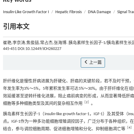
Key words
Insulin-Like Growth Factor I
/
Hepatic Fibrosis
/
DNA Damage
/
Signal Tr
引用本文
崔艳,李京涛,焦俊喆,常占杰,张海博. 胰岛素样生长因子-1/胰岛素样生长
445-451 DOI:10.12449/JCH260227
上一篇
肝纤维化是慢性肝病进展为肝硬化、肝癌的关键阶段，若不及时干预，15
年发生率为3%～5%，5年累积发生率可达5%～30%。由于肝纤维化在
效延缓甚至逆转纤维化进展，阻止癌前病变的形成，从而显著降低肝癌的发
［
2
］
细胞等多种细胞类型及其间的复杂相互作用
。
胰岛素样生长因子-1（insulin-like growth factor-1，IGF-1）及其受体（in
点。IGF-1作为一种多功能细胞增殖调控因子，广泛分布于各种组织
［
4
］
结合，参与调控细胞周期、促进细胞增殖和分化、抑制细胞凋亡等