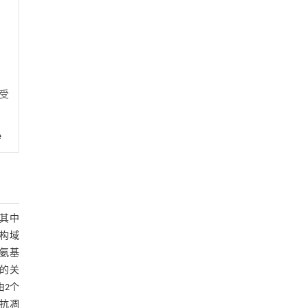
活受
e
成，其中
构域
在氨基
P的关
由2个
和抗凋