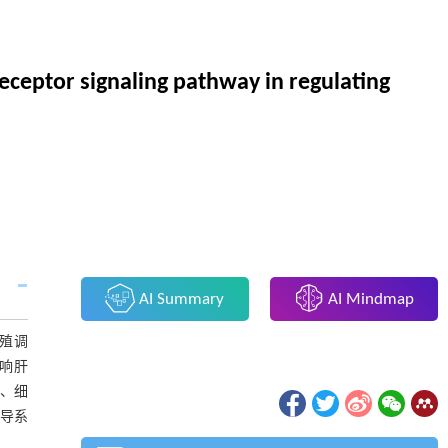
receptor signaling pathway in regulating
AI Summary
AI Mindmap
增殖调
影响肝
复、细
转导系