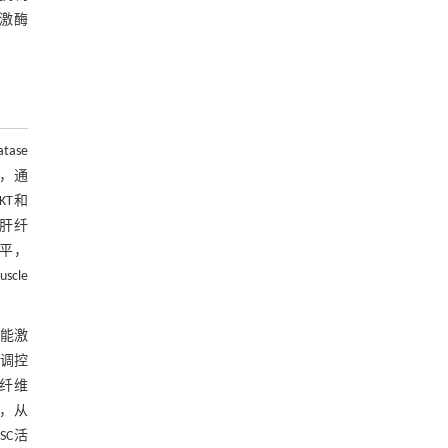
节激酶
ase
因，通
KT和
和肝纤
水平，
cle
还能激
过调控
肝纤维
成，从
SC活