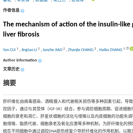
崔艳
,
李京涛
,
焦俊喆
,
常占杰
,
张海博
作者信息
+
The mechanism of action of the insulin-like 
liver fibrosis
1
2
2
2
1
Yan CUI
,
Jingtao LI
,
Junzhe JIAO
,
Zhanjie CHANG
,
Haibo ZHANG
Author information
+
文章历史
+
摘要
肝纤维化由病毒感染、酒精摄入和代谢相关损伤等多种因素引起，导致正
控因子，通过与其受体（IGF-1R）结合，参与调控细胞周期、促进细胞增
细胞的衰老和凋亡、肝星状细胞的活化与增殖以及内皮细胞的功能失调等调控
胞增殖、脂质代谢、细胞衰老及氧化应激等多种机制，为肝纤维化的预防和治
统在不同细胞中通过调控DNA损伤修复介导肝纤维化的作用机制，以期