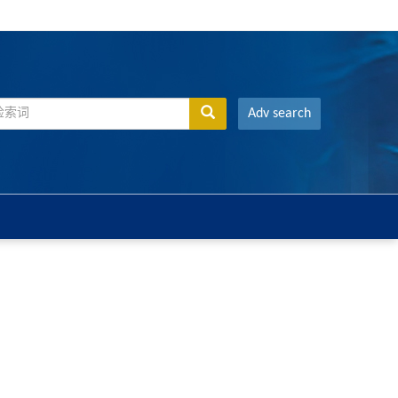
Adv search