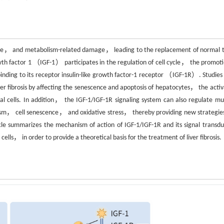
 intake， and metabolism-related damage， leading to the replacement of normal t
growth factor 1 （IGF-1） participates in the regulation of cell cycle， the promoti
y binding to its receptor insulin-like growth factor-1 receptor （IGF-1R）. Studies
er fibrosis by affecting the senescence and apoptosis of hepatocytes， the activ
ial cells. In addition， the IGF-1/IGF-1R signaling system can also regulate mul
sm， cell senescence， and oxidative stress， thereby providing new strategie
ticle summarizes the mechanism of action of IGF-1/IGF-1R and its signal transdu
ells， in order to provide a theoretical basis for the treatment of liver fibrosis.