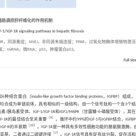
1R信号通路调控肝纤维化的作用机制
-1/IGF-1R signaling pathway in hepatic fibrosis
体；HR，同源重组；NHEJ，非同源末端连接；PPAR，过氧化物酶体增殖物激
；miRNA，微RNA；p53，肿瘤蛋白p53。
Full siz
（insulin-like growth factor binding proteins，IGFBP）组
均合成为单链前体，具有相似的一级结构，由一个信号肽和一个含3个结
岛素受体、IGF-1/IGF-1R和IGF2/M6PR（甘露糖-6-磷酸受体），其
［
9
］
GF-1R的最佳结合至关重要
。循环中约99%的IGF-1与IGFBP结合，IGFB
［
10
］
GF-R的半衰期
。IGF-1R是一种具有多效性细胞功能的酪氨酸激酶，
［
7
］
β亚基，二者通过二硫键连接
。IGF-1R信号具有促有丝分裂、促存活