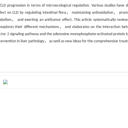
 CLD progression in terms of microecological regulation. Various studies have 
ffect on CLD by regulating intestinal flora， maintaining antioxidation， prom
olism， and exerting an antitumor effect. This article systematically review
 explores their different mechanisms， and elaborates on the interaction be
factor 2 signaling pathway and the adenosine monophosphate-activated protein k
ntervention in liver pathology， as well as new ideas for the comprehensive trea