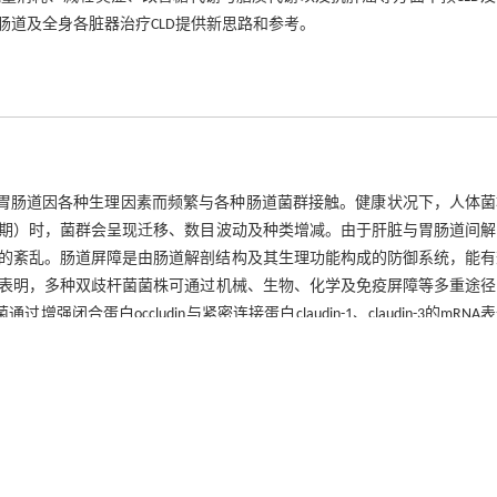
道及全身各脏器治疗CLD提供新思路和参考。
，胃肠道因各种生理因素而频繁与各种肠道菌群接触。健康状况下，人体菌
期）时，菌群会呈现迁移、数目波动及种类增减。由于肝脏与胃肠道间解
的紊乱。肠道屏障是由肠道解剖结构及其生理功能构成的防御系统，能有
表明，多种双歧杆菌菌株可通过机械、生物、化学及免疫屏障等多重途径
蛋白occludin与紧密连接蛋白claudin-1、claudin-3的mRNA
菌和链状双歧杆菌则可通过修复肠上皮细胞微绒毛结构损伤（如断裂、稀
［
6
］
物屏障功能，从而显著降低肠源性微生物向肝脏的异常易位
。具体表
簇菌群等短链脂肪酸（short-chain fatty acid，SCFA）功
 disease，NAFLD）中，青春双歧杆菌通过提高啮齿粪杆菌属、乳杆菌属等共生菌的
病菌增殖，促进丙酸、丁酸等有益代谢物生成，从而改善肠道环境并减轻
［
8
］
岛素样生长因子1表达，进而增强免疫屏障功能
。胰岛素样生长因子