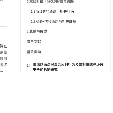
2 双歧杆菌干预CLD的信号通路
2.1 Nrf2信号通路与相关肝病
2.2 AMPK信号通路与相关肝病
3 总结与展望
参考文献
群在
基金资助
剖位
效阻
降温路面涂层混合反射行为及其对道路光环境
发挥
[1]
安全的影响研究
表达，
Engineering
. 2026, Vol.58(3): 1-303
疏及
https://doi.org/10.1016/j.eng.2025.06.014
现为
能菌群
利用纳米结构增强水产养殖安全性——危害物
[2]
检测与去除
丰度，
Engineering
. 2026, Vol.58(3): 1-303
肝脏
https://doi.org/10.1016/j.eng.2025.07.044
1作为