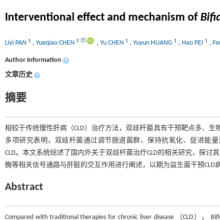
Interventional effect and mechanism of
Bif
1
2
1
1
1
Liyi PAN
,
Yueqiao CHEN
,
Yu CHEN
,
Yuyun HUANG
,
Hao PEI
,
Fe
Author information
+
文章历史
+
摘要
相较于传统慢性肝病（CLD）治疗方法，双歧杆菌具有干预靶点多、生
多项研究表明，双歧杆菌通过调节肠道菌群、保持抗氧化、促进能量
CLD。本文系统综述了国内外关于双歧杆菌治疗CLD的相关研究，探讨
酶等相关信号通路与肝脏的交互作用进行阐述，以期为益生菌干预CLD病
Abstract
Compared with traditional therapies for chronic liver disease （CLD），
Bif