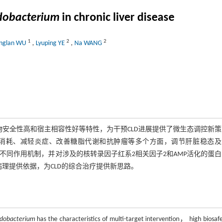
idobacterium
in chronic liver disease
1
2
2
nglan WU
,
Lyuping YE
,
Na WANG
物安全性高和宿主相容性好等特性，为干预CLD进展提供了微生态调控新
消耗、减轻炎症、改善糖脂代谢和抗肿瘤等多个方面，调节肝脏稳态及
其不同作用机制，并对涉及的核转录因子红系2相关因子2和AMP活化的蛋
理提供依据，为CLD的综合治疗提供新思路。
idobacterium
has the characteristics of multi-target intervention， high biosa