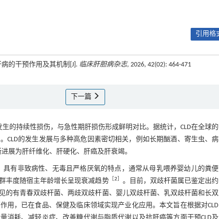
引用格式
肝病的干预作用及其机制[J].
临床肝胆病杂志
, 2026, 42(02): 464-471
下一篇
致病因素作用下发生的持续性损伤，与急性期肝损伤形成鲜明对比。据统计，CLD在全球
］
。CLD的发生发展与多种高危因素密切相关，例如长期酗酒、寄生虫、
渐进展为肝纤维化、肝硬化、肝癌及肝衰竭。
，具有非致病性、无毒且严格厌氧的特点，通常从母乳喂养婴幼儿的粪便
［
2
］
群丰度随宿主年龄增长呈现衰减趋势
。目前，双歧杆菌属已鉴定出约
见的有青春双歧杆菌、两歧双歧杆菌、婴儿双歧杆菌、乳双歧杆菌和长双
作用，已在食品、保健及临床领域实现产业化应用。本文旨在根据对CLD
量消耗、减轻炎症、改善糖代谢与脂质代谢以及抗肝癌等方面干预CLD及