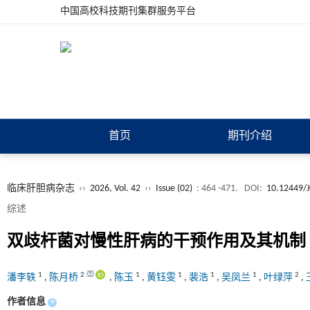
中国高校科技期刊集群服务平台
首页
期刊介绍
临床肝胆病杂志
››
2026, Vol. 42
››
Issue (02)
: 464 -471.
DOI:
10.12449/
综述
双歧杆菌对慢性肝病的干预作用及其机制
1
2
1
1
1
1
2
潘李轶
,
陈月桥
,
陈玉
,
黄钰雯
,
裴浩
,
吴凤兰
,
叶绿萍
,
作者信息
+