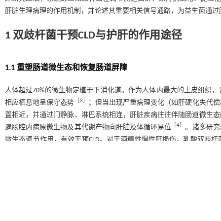
肝脏生理病理的作用机制，并论述其重要相关信号通路，为益生菌通过肠
1 双歧杆菌干预CLD与护肝的作用途径
1.1 重塑肠道微生态和恢复肠道屏障
人体超过70%的微生物定植于下消化道。作为人体内最大的上皮组织
［
3
］
相应栖息地呈保守态势
；但当出现严重病理变化（如肝硬化失代偿
置相近，并通过门静脉、淋巴系统相连，肝脏疾病往往伴随肠道微生态
［
4
］
遏肠腔内病原微生物及其代谢产物向肝脏及体循环易位
。诸多研究
微生态调节作用，有效干预CLD。对于酒精性慢性肝损伤，乳酸双歧杆菌通过增强闭合
［
5
］
增强肠上皮细胞间的紧密连接，巩固机械屏障的功能
；假链双歧杆
形态异常），恢复肠道机械屏障，并通过保持肠道菌群定植抗力增强生
抑制副萨特氏菌属等机会性病原菌的异常增殖，逆转丁酸弧菌属、粪球菌属及梭菌属Ⅺ
的耗竭状态。在非酒精性脂肪性肝病（nonalcoholic fatty liver
抑制泰兹勒氏菌属、大肠埃氏菌属-志贺氏菌属和颤杆菌克属等条件致
［
7
］
代谢负担，发挥生物屏障作用
。此外，婴儿双歧杆菌可通过增强胰