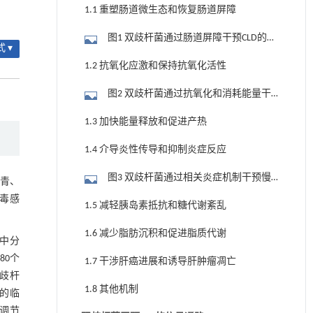
1.1 重塑肠道微生态和恢复肠道屏障
图1 双歧杆菌通过肠道屏障干预CLD的过
 ▾
程
1.2 抗氧化应激和保持抗氧化活性
图2 双歧杆菌通过抗氧化和消耗能量干
预慢性肝病的过程
1.3 加快能量释放和促进产热
1.4 介导炎性传导和抑制炎症反应
图3 双歧杆菌通过相关炎症机制干预慢
的青、
性肝病的过程
病毒感
1.5 减轻胰岛素抵抗和糖代谢紊乱
1.6 减少脂肪沉积和促进脂质代谢
中分
80个
1.7 干涉肝癌进展和诱导肝肿瘤凋亡
歧杆
1.8 其他机制
的临
调节