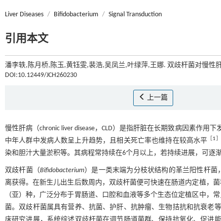
Liver Diseases
/
Bifidobacterium
/
Signal Transduction
引用本文
潘李轶,陈月桥,陈玉,黄钰雯,裴浩,吴凤兰,叶绿萍,王娜. 双歧杆菌对慢性
DOI:10.12449/JCH260230
上一篇
慢性肝病（chronic liver disease，CLD）是指肝脏在长期
［
1
中年人群中发病人数呈上升趋势，且相关死亡率也维持在较高水平
染和胆汁大量淤积等。其病程常持续在6个月以上，若持续进展，可逐
双歧杆菌（
Bifidobacterium
）是一类末端为分枝状结构的革兰阳性杆菌
离获得。在新生儿出生后数周内，双歧杆菌便可快速在肠道内定植，菌
（亚）种，广泛分布于胃肠道、口腔和血液等多个生态位定植区中，常
菌。双歧杆菌属具有营养、抗菌、护肝、抗肿瘤、生物拮抗和抗衰老等
床研究进展，系统综述双歧杆菌在调节肠道菌群、保持抗氧化、促进能