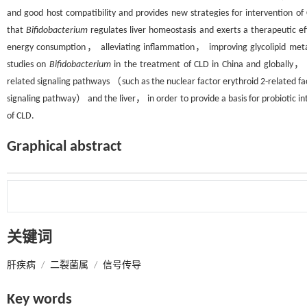
and good host compatibility and provides new strategies for intervention of
that
Bifidobacterium
regulates liver homeostasis and exerts a therapeutic e
energy consumption， alleviating inflammation， improving glycolipid metab
studies on
Bifidobacterium
in the treatment of CLD in China and globally，
related signaling pathways （such as the nuclear factor erythroid 2-related 
signaling pathway） and the liver， in order to provide a basis for probiotic i
of CLD.
Graphical abstract
关键词
肝疾病
/
二裂菌属
/
信号传导
Key words