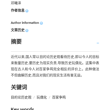
邓曦泽
作者信息
+
Author information
+
文章历史
+
摘要
近代以来,国人常以目的论历史观看待历史,即以今人的目标
来衡量历史,要历史为现实负责,导致历史玩偶化。这集中表
现在古人和今人对百家争鸣完全相反的评价上。此种做法
不但曲解历史,而且对我们的现实生活有害无益。
关键词
目的论历史观
/
玩偶化
/
百家争鸣
Key words