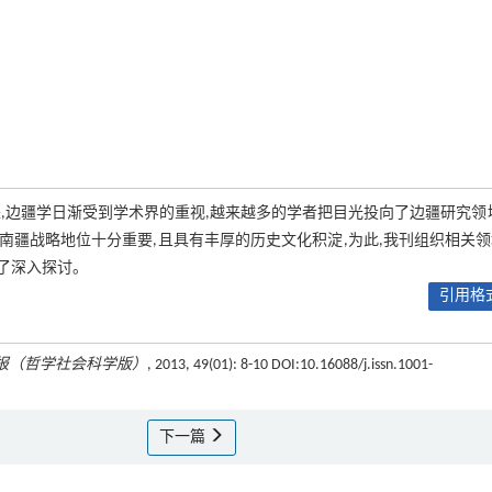
,边疆学日渐受到学术界的重视,越来越多的学者把目光投向了边疆研究领
疆战略地位十分重要,且具有丰厚的历史文化积淀,为此,我刊组织相关
了深入探讨。
引用格式
报（哲学社会科学版）
, 2013, 49(01): 8-10 DOI:10.16088/j.issn.1001-
下一篇