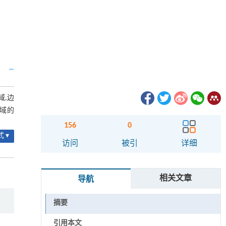
域,边
领域的
156
0
 ▾
访问
被引
详细
相关文章
导航
摘要
引用本文