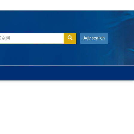
Adv search