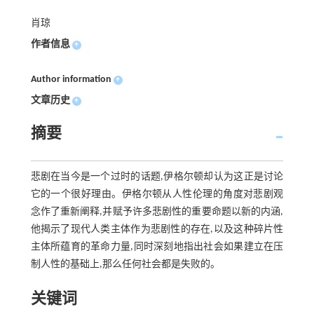
肖琼
作者信息
+
Author information
+
文章历史
+
摘要
悲剧在当今是一个过时的话题,伊格尔顿却认为这正是讨论
它的一个很好理由。伊格尔顿从人性伦理的角度对悲剧观
念作了重新阐释,并赋予许多悲剧性的重要命题以新的内涵,
他揭示了现代人类主体作为悲剧性的存在,以及这种碎片性
主体所蕴育的革命力量,同时深刻地指出社会如果建立在压
制人性的基础上,那么任何社会都是失败的。
关键词