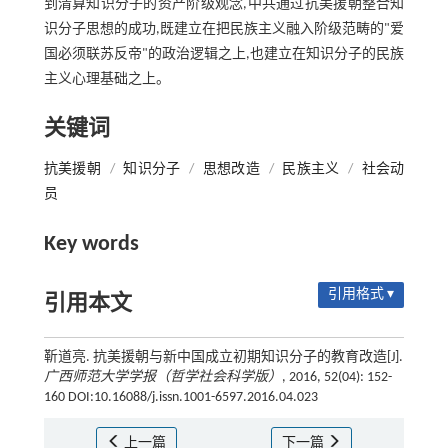
到清算知识分子的资产阶级观念,中共通过抗美援朝整合知
识分子思想的成功,既建立在把民族主义融入阶级范畴的"爱
国必须联苏反帝"的政治逻辑之上,也建立在知识分子的民族
主义心理基础之上。
关键词
抗美援朝
/
知识分子
/
思想改造
/
民族主义
/
社会动
员
Key words
引用格式 ▾
引用本文
靳道亮. 抗美援朝与新中国成立初期知识分子的教育改造[J].
广西师范大学学报（哲学社会科学版）
, 2016, 52(04): 152-
160 DOI:10.16088/j.issn.1001-6597.2016.04.023
上一篇
下一篇