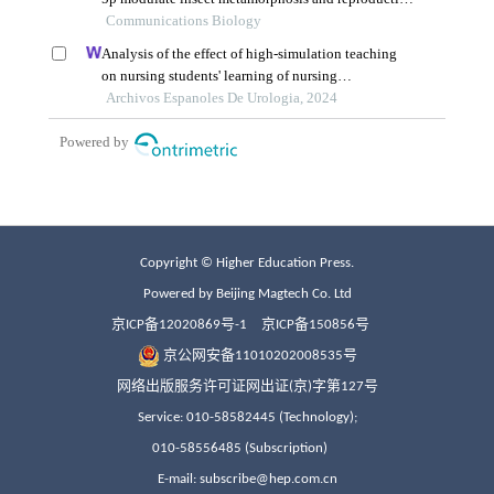
Copyright © Higher Education Press.
Powered by Beijing Magtech Co. Ltd
京ICP备12020869号-1
京ICP备150856号
京公网安备11010202008535号
网络出版服务许可证网出证(京)字第127号
Service: 010-58582445 (Technology);
010-58556485 (Subscription)
E-mail: subscribe@hep.com.cn