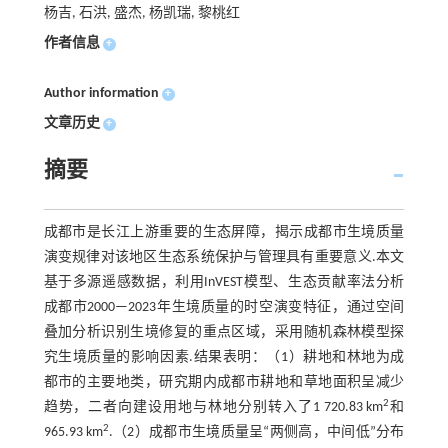
杨吉, 石洪, 盛杰, 杨凯瑞, 黎桃红
作者信息
+
Author information
+
文章历史
+
摘要
成都市是长江上游重要的生态屏障，揭示成都市生境质量
演变规律对该地区生态系统保护与管理具有重要意义.本文
基于多源遥感数据，利用InVEST模型、生态贡献率法分析
成都市2000—2023年生境质量的时空演变特征，通过空间
叠加分析识别生境修复的重点区域，采用随机森林模型探
究生境质量的影响因素.结果表明：（1）耕地和林地为成
都市的主要地类，研究期内成都市耕地和草地面积呈减少
2
趋势，二者向建设用地与林地分别转入了1 720.83 km
和
2
965.93 km
.（2）成都市生境质量呈“两侧高，中间低”分布