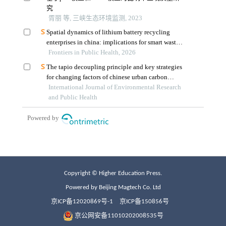
Copyright © Higher Education Press.
Powered by Beijing Magtech Co. Ltd
京ICP备12020869号-1
京ICP备150856号
京公网安备11010202008535号