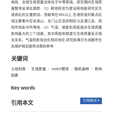
格局，全域生境质量总体处于中等等级，研究期内生境质
量整体呈退化趋势.（3）耕地转变为建设用地是研究区生
境退化的主要原因，贡献率在38%以上.生境修复的重点区
域主要集中在龙泉山、龙门山生态控制区以及蒲江县、简
阳市和彭州市等地.（4）气温、坡度和高程是对生境质量
影响最大的三个因素，其中高程和坡度与生境质量呈正相
关关系，气温则表现出负相关效应.研究结果可为成都市生
态保护规划提供决策和参考.
关键词
土地利用
/
生境质量
/
InVEST模型
/
随机森林
/
影响
因素
Key words
引用格式 ▾
引用本文