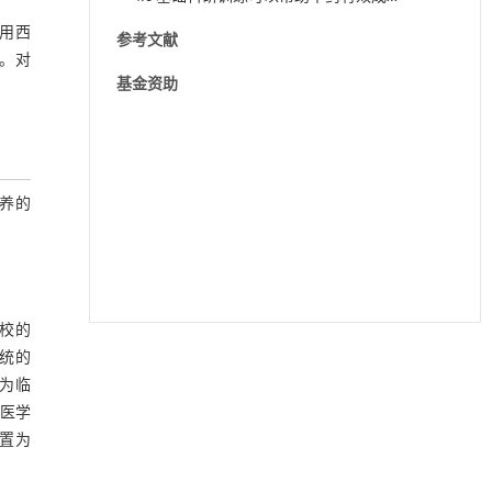
分研究和质控鉴定
用西
参考文献
。对
基金资助
养的
校的
统的
降温路面涂层混合反射行为及其对道路光环境
[1]
为临
安全的影响研究
Engineering
. 2026, Vol.58(3): 1-303
医学
https://doi.org/10.1016/j.eng.2025.06.014
置为
用于宽浓度范围高效捕集CO₂及低能耗再生的新
[2]