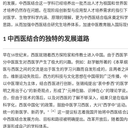
的发展，中西医结合这一学科已经培养出一批杰出人才为祖国和世界医
才培养仍然存在问题。在现阶段创新型与应用型人才培养需求的指引下
对医学、生物学科学内涵、原理的理解，更为中西医结合临床奠定科
思路，从而加强中西医结合研究生培养体系，加速中医教育融入国际现
1 中西医结合的独特的发展道路
早在16世纪末，西医就随着西方探险家和传教士进入中国。由于西医
分中医医生对西医学产生了极大的兴趣。例如：赵学敏所著的《本草纲
医与西医之间的交流是出于医生的学习兴趣而自发形成的，且两者之
合。维新运动失败后，西方的科技与文化思想在中国得到广泛传播，中
以中医理论为主体，结合西医进行创新。张锡纯提出“衷中参西”的医
明之用出于心”的新奇观点，形成了“元神在脑、识神在心”的理论学
合，但由于技术的落后，以及对西医的了解不够深入，结果只是在临床上
科学化，西医中国化”的政策，鼓励中医学习西医，大兴“西学中”运动
［
4
］
统一的新医学、新药学。”
这一提议标志着我国开始将中西医结合这
中西医结合发展方向、目标和路径被明确提出。改革开放后，随着国内
逐渐形成自己的学科体系。