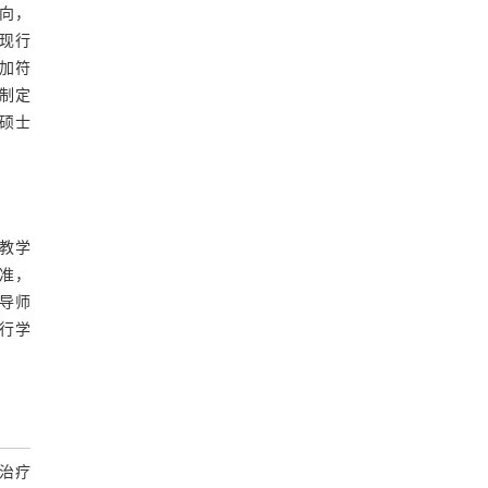
向，
现行
加符
制定
硕士
教学
准，
导师
行学
治疗