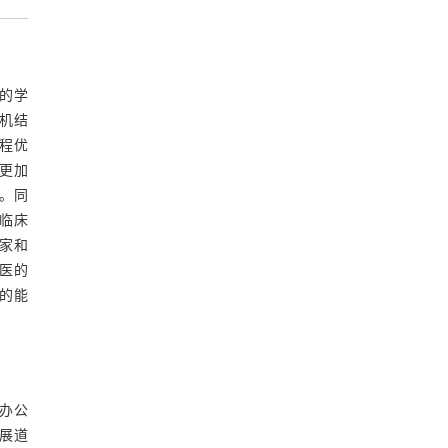
的学
机结
课程优
更加
。同
临床
家和
医的
的能
办公
展道