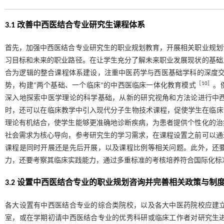
3.1 改善中西医结合专业研究生课程体系
首先，加强中西医结合专业研究生的职业规划教育，开展相关职业规划
习目标和未来的职业路径。在让学生充分了解未来职业发展现状的基础
合为逻辑的整合课程体系建设，注重中医药学与西医基础学科的深度交融
［
10
］
势，构建“两个基础、一个临床”的中西医临床一体化教育模式
。
深入地探索中医学理论的科学基础，从新的研究视角和方法论进行中
时，还可以在临床教学中引入现代分子生物技术课程，促使学生在临床
理论有机结合，使学生能够更准确地诊断疾病，为患者提供个性化的治
社会需求为核心导向，参考研究生的学习需求，在课程设置之前可以通
课程是同时开展还是先后开展，以及课程比例等相关问题。此外，还
力，还要考察其临床实践能力，通过多重标准的考核培养符合国际化标
3.2 设置中西医结合专业的职业规划咨询并完善相关政策与制
各大设置有中西医结合专业的综合类院校，以及各大中医药院校应建
室，或在学期初请中西医结合专业的优秀科研或临床工作者对研究生