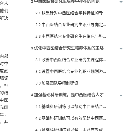
2 中西医结合研究生培养中存在的问题
合人
他们
2.1 缺乏针对中西医结合学科特征的专
解决
业课程
2.2 中西医结合专业研究生职业导向定
位不明确
2.3 中西医结合专业研究生在临床与科
研上存在偏科
3 优化中西医结合研究生培养体系的策略
与建议
内部
3.1 改善中西医结合专业研究生课程体
时中
系
度融
3.2 设置中西医结合专业的职业规划咨
强调
询并完善相关政策与制度
3.3 加强团队导师制建设
，神
的结
4 加强基础科研训练，是中西医结合人才
“中医
培养体系的重要途径
4.1 基础科研训练可以帮助中西医结合
造我国
研究生深入理解中医病机的科学内涵
8年，
4.2 基础科研训练可以有效帮助中西医
，并
结合临床的精准诊疗
4.3 基础科研训练可以帮助中药有效成