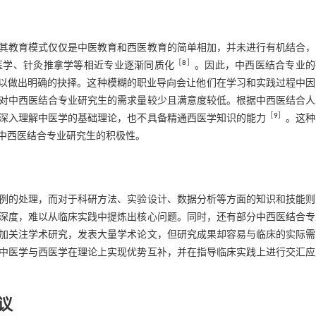
其教育模式仅仅是中医教育和西医教育的简单相加，并未进行有机结合，
［
8
］
医学、针灸推拿学等相近专业逐渐同质化
。因此，中西医结合专业的
难以做出明确的抉择。这种模糊的职业导向会让他们在学习和实践过程中因
对中西医结合专业研究生的需求量较少且满意度较低。根据中西医结合人
［
9
］
深入理解中医学的基础理论，也不具备精通西医学知识的能力
。这种
中西医结合专业研究生的积极性。
例的处理，而对于科研方法、实验设计、数据分析等方面的知识和技能则
深度，难以从临床实践中提炼出核心问题。同时，还有部分中西医结合专
加关注学术研究，发表大量学术论文，但研究成果却容易与临床的实际需
中医学与西医学在理论上实现优势互补，并在指导临床实践上进行交汇应
议