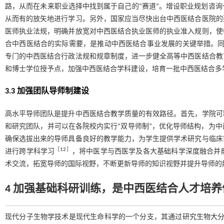
路，从而在未来职业选择中找到属于自己的“赛道”。增设职业规划咨
从而有的放矢地进行学习。另外，国家应当尽快出台中西医结合医院的
医师执业法规，明确并放宽对中西医结合执业医师的执业准入规则，使
合中西医结合的实际需要，是推动中西医结合事业发展的关键举措。
专门的中西医结合行政法规和规章制度，进一步健全高等中西医结合教
和博士学位授予点，加强中西医结合学科建设，培育一批中西医结合多
3.3 加强团队导师制建设
高水平导师团队是提升中西医结合教学质量的有效路径。首先，学院可
和研究团队，并可以在各院校内实行“双导师制”，优化导师结构，为
确保选拔出来的导师具备良好的教学能力，为学生提供学术研究与临床
［
12
］
进行跨学科学习
，将中医学与西医学及各大基础科学深度融合并
术交流，拓宽导师的国际视野，不断更新导师的知识视野并提升导师的
4 加强基础科研训练，是中西医结合人才培
现代分子生物学技术是现代生命科学的一个分支，其通过研究生物大