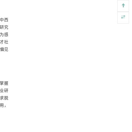
型酮基IPDA相变吸收剂
Engineering
. 2026, Vol.58(3): 1-303
https://doi.org/10.1016/j.eng.2025.05.008
中西
研究
基于均相催化剂的两段式水热液化实现丙烯腈-
[3]
丁二烯-苯乙烯共聚物的分步脱氮与液化
为感
Engineering
. 2026, Vol.58(3): 1-303
才社
https://doi.org/10.1016/j.eng.2025.12.037
偏见
内置陶瓷驱动单元的厘米级可重构压电机器人
[4]
Engineering
. 2026, Vol.58(3): 1-303
https://doi.org/10.1016/j.eng.2025.06.043
掌握
用于背面供电网络的纯钌n-TSV加工与极致全干
[5]
法SOI晶圆减薄技术
业研
Engineering
. 2026, Vol.58(3): 1-303
求脱
https://doi.org/10.1016/j.eng.2025.10.026
用，