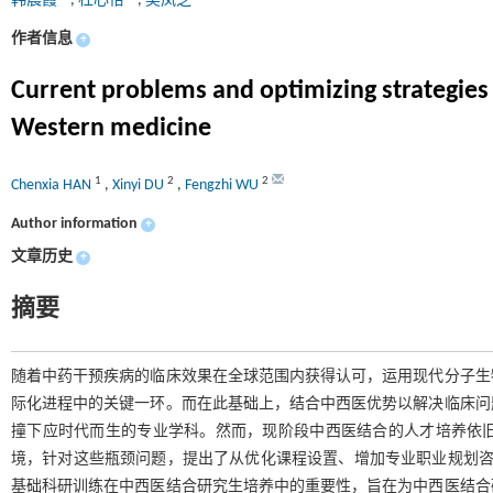
韩晨霞
,
杜心怡
,
吴凤芝
作者信息
+
Current problems and optimizing strategies 
Western medicine
1
2
2
Chenxia HAN
,
Xinyi DU
,
Fengzhi WU
Author information
+
文章历史
+
摘要
随着中药干预疾病的临床效果在全球范围内获得认可，运用现代分子生
际化进程中的关键一环。而在此基础上，结合中西医优势以解决临床问
撞下应时代而生的专业学科。然而，现阶段中西医结合的人才培养依
境，针对这些瓶颈问题，提出了从优化课程设置、增加专业职业规划咨
基础科研训练在中西医结合研究生培养中的重要性，旨在为中西医结合