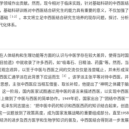
学领域作出贡献。然而，现今相对于临床实践，针对基础科研的中西医结
，基础科研训练对中西医结合研究生的能力具有重要的意义，不仅加强了
［
1
-
2
］
学基础
。本文将立足中西医结合研究生培养的现存问题，探讨、分析
代化体系。
学在人体结构和生理功能等方面的认识与中医学存在较大差异，使得当时国
目拾遗》中就收录了许多西药，如“吸毒石、日精油、药露”等。然而，当
间观念迥异，以至于中医与西医之间的交流仅仅是浅尝辄止，并未形成深
［
3
］
西医汇通学派在此背景下应运而生
。该学派主张平等对待中西医，并
学思想，主张中西医应当相互借鉴、取长补短，他提出了“神明之体藏于脑
说。这一阶段，国内医家试图通过用中医的语言来描述西医，以实现中西医
做到了中医与西医的简单协作。1949年初，国家出台了“团结中西医”
。毛泽东同志提出：“把中医中药的知识和西医西药的知识结合起来，创
一议题放到了政策高度，成为国家发展战略的重要组成部分。直至195
经济的进步及西方医学和生物学知识的普及，中西医结合得到进一步发展