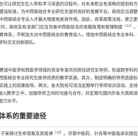
询也可让研究生在入学和学习深造的过程中，对未来职业有清晰的规划和方
建设标准，为中西医结合专业研究生提供良好的发展平台。政府应当调整
中西医结合专业人才最大限度地发挥作用。因此，改革政策法规，使之更
［
11
］
同时，政府及有关部门应当完善中西医结合的发展政策和管理制度
，
育体系，不断加大对中西医结合的教育投入，增加中西医结合专业本科、
学科交叉创新团队。
聘请中医学和西医学领域的资深专家共同担任研究生导师，形成跨学科的
中西医结合专业研究生提供优质的教学资源。其次，制定明确的导师选拔标
实践上的双重指导。再次，各大院校可适当定期举行导师培训活动，支持
融入教学之中，加强导师之间的沟通与合作，并定期与国内外各大高校进
能力水平。
养体系的重要途径
［
13
］
分子来探讨生命现象及其规律
。尽管中医药、针灸等中医临床实践在