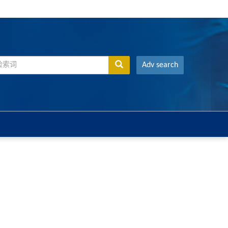
Adv search