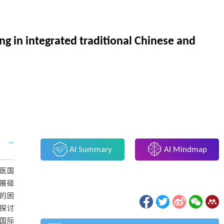
g in integrated traditional Chinese and
AI Summary
AI Mindmap
医国
展碰
的困
探讨
国际