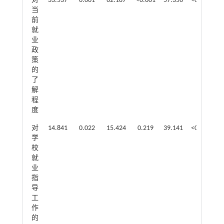
对
33.537
0.001
62.187
<0.001
57.356
<0.001
6
当
前
就
业
政
策
的
了
解
程
度
对
14.841
0.022
15.424
0.219
39.141
<0.001
2
学
校
就
业
指
导
工
作
的