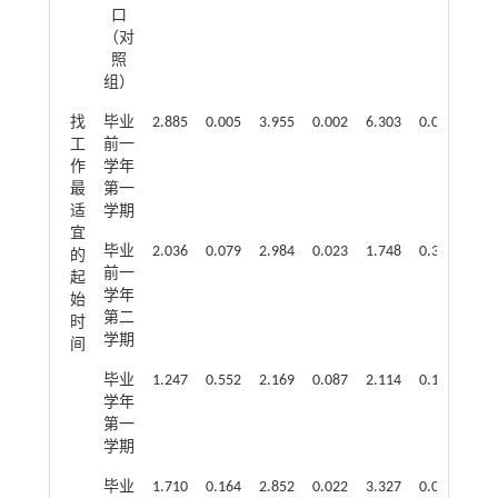
口
（对
照
组）
找
毕业
2.885
0.005
3.955
0.002
6.303
0.000
2.6
工
前一
作
学年
最
第一
适
学期
宜
毕业
2.036
0.079
2.984
0.023
1.748
0.305
2.5
的
前一
起
学年
始
第二
时
学期
间
毕业
1.247
0.552
2.169
0.087
2.114
0.124
3.1
学年
第一
学期
毕业
1.710
0.164
2.852
0.022
3.327
0.014
1.4