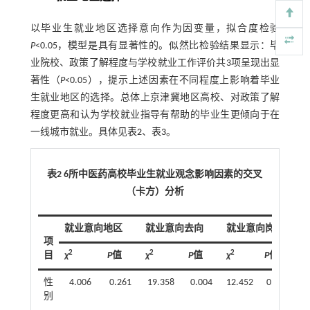
以毕业生就业地区选择意向作为因变量，拟合度检验
P
<0.05，模型是具有显著性的。似然比检验结果显示：毕
业院校、政策了解程度与学校就业工作评价共3项呈现出显
著性（
P
<0.05），提示上述因素在不同程度上影响着毕业
生就业地区的选择。总体上京津冀地区高校、对政策了解
程度更高和认为学校就业指导有帮助的毕业生更倾向于在
一线城市就业。具体见
表2
、
表3
。
表2 6所中医药高校毕业生就业观念影响因素的交叉
（卡方）分析
就业意向地区
就业意向去向
就业意向岗位
项
2
2
2
目
χ
P
值
χ
P
值
χ
P
值
χ
性
4.006
0.261
19.358
0.004
12.452
0.002
3
别