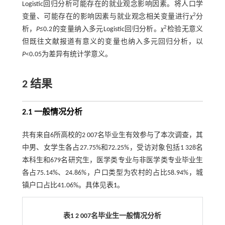
Logistic回归分析可能存在的就业观念影响因素。将人口学
2
变量、可能存在的影响因素与就业观念相关变量进行
χ
分
2
析，
P
≤0.2的变量纳入多元Logistic回归分析。
χ
检验无意义
但既往文献报道有意义的变量也纳入多元回归分析，以
P
<0.05为差异有统计学意义。
2 结果
2.1 一般情况分析
共有来自6所高校的2 007名毕业生有效参与了本次调查，其
中男、女学生各占27.75%和72.25%，受访对象包括1 328名
本科生和679名研究生，医学类专业与非医学类专业毕业生
各占75.14%、24.86%，户口类型为农村的占比58.94%，城
镇户口占比41.06%。具体见
表1
。
表1 2 007名毕业生一般情况分析