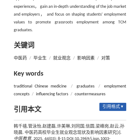
experiences， gain an in-depth understanding of the job market
and employers， and focus on shaping students’ employment
values to promote grassroots employment among TCM
graduates.
关键词
中医药
/
毕业生
/
就业观念
/
影响因素
/
对策
Key words
traditional Chinese medicine
/
graduates
/
employment
concepts
/
influencing factors
/
countermeasures
引用格式 ▾
引用本文
韩千禧,管泳怡,赵建磊,许美琳,刘同国,信圆,梁峰岗,赵云,孙
晓晨. 中医药高校毕业生就业观念现状及影响因素研究[J].
中医教育
, 2025, 44(03): 8-15 DOI:10.3969/j.issn.1003-