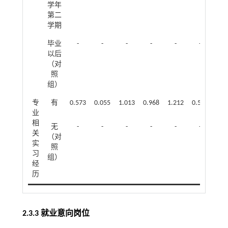
学年
第二
学期
毕业
-
-
-
-
-
-
-
以后
（对
照
组）
专
有
0.573
0.055
1.013
0.968
1.212
0.564
0.5
业
相
无
-
-
-
-
-
-
-
关
（对
实
照
习
组）
经
历
2.3.3 就业意向岗位