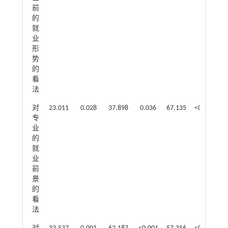
前
的
就
业
形
势
的
看
法
对
23.011
0.028
37.898
0.036
67.135
<0.001
4
专
业
的
就
业
前
景
的
看
法