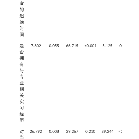
宜
的
起
始
时
间
是
7.602
0.055
66.715
<0.001
5.125
0.077
否
拥
有
与
专
业
相
关
实
习
经
历
对
26.792
0.008
29.267
0.210
39.244
<0.001
7
当