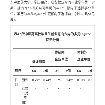
东中医药大学、学历更高、准备就业时间毕业学年第一学
期、拥有专业相关实习经历的毕业生倾向于选择事业单
位。学历为本科的毕业生更倾向于选择自主创业。具体见
表4
。
表4 6所中医药高校毕业生就业意向去向的多元Logistic
回归分析
体制内
体制外
企业单位
企业单位
继续深造
机
项目
OR
P
值
OR
P
值
OR
P
值
OR
性
男性
0.799
0.449
0.765
0.426
0.533
0.067
0.5
别
女性
-
-
-
-
-
-
-
（对
照
组）