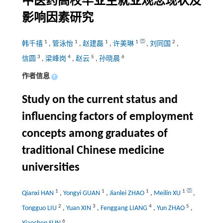
中医药高校毕业生就业观念现状及
影响因素研究
1
1
1
1
2
韩千禧
,
管泳怡
,
赵建磊
,
许美琳
,
刘同国
,
3
4
5
6
信圆
,
梁峰岗
,
赵云
,
孙晓晨
作者信息
+
Study on the current status and
influencing factors of employment
concepts among graduates of
traditional Chinese medicine
universities
1
1
1
1
Qianxi HAN
,
Yongyi GUAN
,
Jianlei ZHAO
,
Meilin XU
,
2
3
4
5
Tongguo LIU
,
Yuan XIN
,
Fenggang LIANG
,
Yun ZHAO
,
6