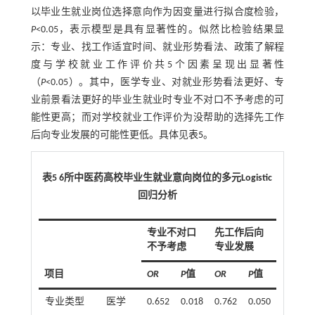
以毕业生就业岗位选择意向作为因变量进行拟合度检验，
P
<0.05，表示模型是具有显著性的。似然比检验结果显
示：专业、找工作适宜时间、就业形势看法、政策了解程
度与学校就业工作评价共5个因素呈现出显著性
（
P
<0.05）。其中，医学专业、对就业形势看法更好、专
业前景看法更好的毕业生就业时专业不对口不予考虑的可
能性更高；而对学校就业工作评价为没帮助的选择先工作
后向专业发展的可能性更低。具体见
表5
。
表5 6所中医药高校毕业生就业意向岗位的多元Logistic
回归分析
专业不对口
先工作后向
不予考虑
专业发展
项目
OR
P
值
OR
P
值
专业类型
医学
0.652
0.018
0.762
0.050