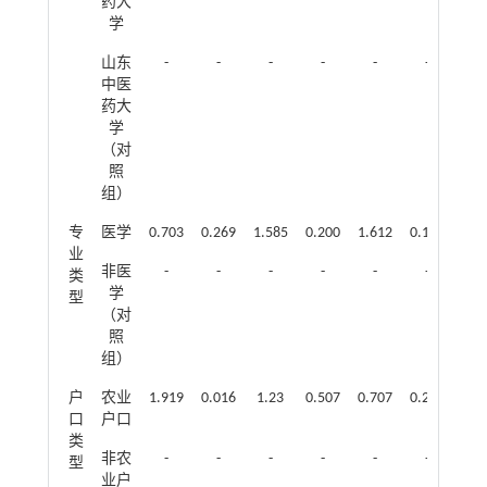
药大
学
山东
-
-
-
-
-
-
-
中医
药大
学
（对
照
组）
专
医学
0.703
0.269
1.585
0.200
1.612
0.191
2.3
业
非医
-
-
-
-
-
-
-
类
学
型
（对
照
组）
户
农业
1.919
0.016
1.23
0.507
0.707
0.293
2.1
口
户口
类
非农
-
-
-
-
-
-
-
型
业户