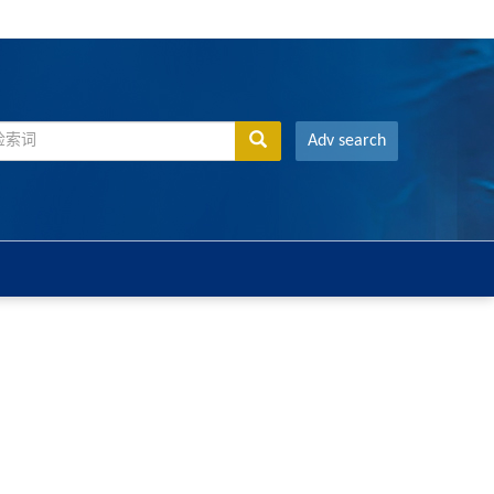
Adv search