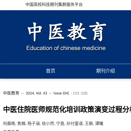
中国高校科技期刊集群服务平台
首页
期刊介绍
中医教育
››
2024, Vol. 43
››
Issue (04)
: 113 -120.
中医住院医师规范化培训政策演变过程分
何晨皓, 焦楠, 杨子涵, 徐小然, 宁竟, 孙付童语, 王枫, 谭曦