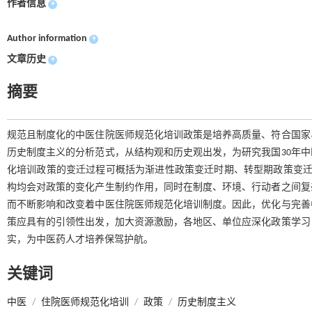
作者信息
+
Author information
+
文章历史
+
摘要
规范且制度化的中医住院医师规范化培训政策是培养高质量、符合国家
历史制度主义的分析范式，从结构观和历史观出发，为研究我国30年
化培训政策的变迁过程可概括为渐进性政策变迁时期、转型期政策变迁
构均会对政策的变化产生制约作用，同时在制度、环境、行动者之间复
而不断影响和改变着中医住院医师规范化培训制度。因此，优化与完善
策应具有的引领性出发，加大资源激励，各地区、单位应深化政策学习
实，为中医药人才培养保驾护航。
关键词
中医
/
住院医师规范化培训
/
政策
/
历史制度主义