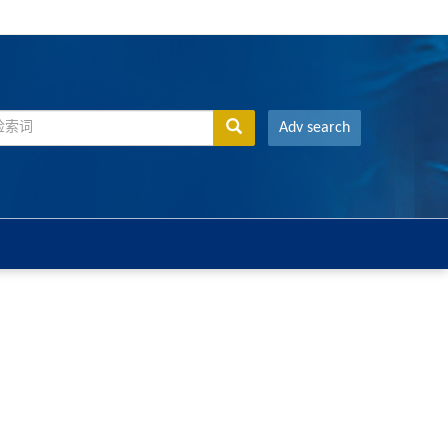
Adv search