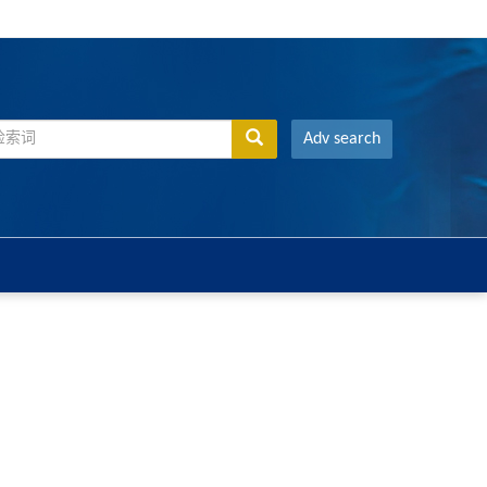
Adv search