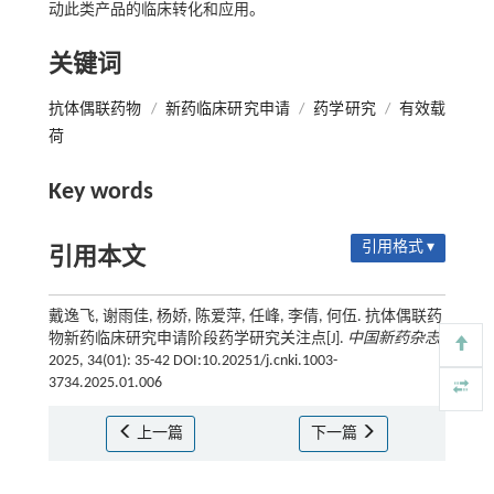
动此类产品的临床转化和应用。
关键词
抗体偶联药物
/
新药临床研究申请
/
药学研究
/
有效载
荷
Key words
引用格式 ▾
引用本文
戴逸飞, 谢雨佳, 杨娇, 陈爱萍, 任峰, 李倩, 何伍. 抗体偶联药
物新药临床研究申请阶段药学研究关注点[J].
中国新药杂志
,
2025, 34(01): 35-42 DOI:10.20251/j.cnki.1003-
3734.2025.01.006
上一篇
下一篇