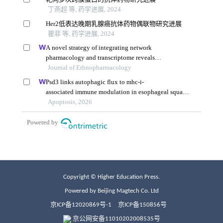
Copyright © Higher Education Press.
Powered by Beijing Magtech Co. Ltd
京ICP备12020869号-1
京ICP备150856号
京公网安备11010202008535号