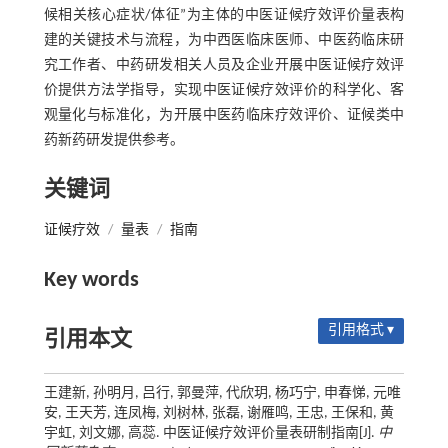
候相关核心症状/体征”为主体的中医证候疗效评价量表构
建的关键技术与流程，为中西医临床医师、中医药临床研
究工作者、中药研发相关人员及企业开展中医证候疗效评
价提供方法学指导，实现中医证候疗效评价的科学化、客
观量化与标准化，为开展中医药临床疗效评价、证候类中
药新药研发提供参考。
关键词
证候疗效
/
量表
/
指南
Key words
引用格式 ▾
引用本文
王建新, 孙明月, 吕行, 郭曼萍, 代欣玥, 杨巧宁, 申春悌, 元唯
安, 王天芳, 连凤梅, 刘树林, 张磊, 谢雁鸣, 王忠, 王保和, 黄
宇虹, 刘文娜, 高蕊. 中医证候疗效评价量表研制指南[J].
中