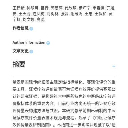
王建新, 孙明月, 吕行, 郭曼萍, 代欣玥, 杨巧宁, 申春悌, 元唯
安, 王天芳, 连凤梅, 刘树林, 张磊, 谢雁鸣, 王忠, 王保和, 黄
宇虹, 刘文娜, 高蕊
作者信息
+
Author information
+
文章历史
+
摘要
量表是实现传统证候主观定性指标量化、客观化评价的重
要工具。证候疗效评价量表可为证候疗效评价提供客观公
认的研究证据，是构建符合中医药特色的中医临床疗效评
价指标体系的重要内容。目前行业内尚无统一的证候疗效
评价量表构建方法与共识。本研究总结前期已研制的中医
证候疗效评价量表技术规范与流程，起草了《中医证候疗
效评价量表研制指南》。本指南进一步明确并规范了以“证