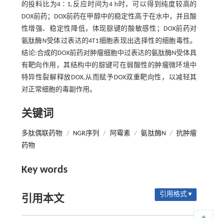
的投料比为4∶1,反应时间为4 h时，可以得到纯度较高的
DOX前药；DOX前药在甲醇中的稳定性高于在水中，并且酸
性增强、稳定性降低，体现腙键的酸敏感性；DOX前药对
氨肽酶N受体过表达的4T1细胞表现出选择性的细胞毒性。
结论:合成的DOX前药对肿瘤细胞中过表达的氨肽酶N受体具
有靶向作用，其结构中的腙键可在弱酸性的肿瘤微环境中
特异性裂解释放DOX,从而赋予DOX双重靶向性，以减轻其
对正常细胞的毒副作用。
关键词
多肽偶联药物
/
NGR序列
/
阿霉素
/
氨肽酶N
/
抗肿瘤
药物
Key words
引用格式 ▾
引用本文