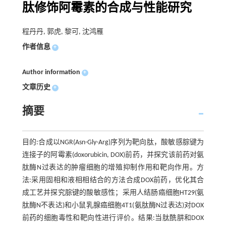
肽修饰阿霉素的合成与性能研究
程丹丹, 郭虎, 黎可, 沈鸿雁
作者信息
+
Author information
+
文章历史
+
摘要
目的:合成以NGR(Asn-Gly-Arg)序列为靶向肽，酸敏感腙键为
连接子的阿霉素(doxorubicin, DOX)前药，并探究该前药对氨
肽酶N过表达的肿瘤细胞的增殖抑制作用和靶向作用。方
法:采用固相和液相相结合的方法合成DOX前药，优化其合
成工艺并探究腙键的酸敏感性；采用人结肠癌细胞HT29(氨
肽酶N不表达)和小鼠乳腺癌细胞4T1(氨肽酶N过表达)对DOX
前药的细胞毒性和靶向性进行评价。结果:当肽酰肼和DOX