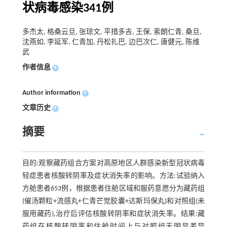
状病毒感染341例
多杰太, 格桑云旦, 张琼文, 平措多吉, 王保, 索朗仁青, 桑旦,
沈燕如, 李延军, 仁青加, 丹松扎巴, 边巴次仁, 唐健元, 陈维
武
作者信息
+
Author information
+
文章历史
+
摘要
目的:观察藏药组合方案对高原地区人群感染新型冠状病毒
轻症患者核酸转阴率及症状消失率的影响。方法:试验纳入
方舱患者653例，根据患者住舱区域和服药意愿分为藏药组
(催汤颗粒+流感丸+仁青芒觉胶囊+达斯玛保丸)和对照组(未
服用藏药),治疗后评估核酸转阴率和症状消失率。结果:藏
药组在核酸转阴率和住舱时间上与对照组无明显差异