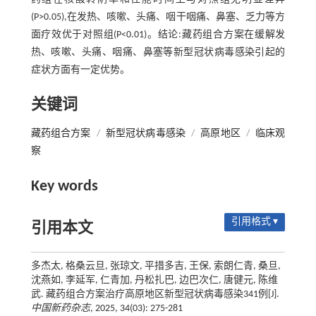
(P>0.05),在发热、咳嗽、头痛、咽干咽痛、鼻塞、乏力等方
面疗效优于对照组(P<0.01)。结论:藏药组合方案在缓解发
热、咳嗽、头痛、咽痛、鼻塞等新型冠状病毒感染引起的
症状方面有一定优势。
关键词
藏药组合方案
/
新型冠状病毒感染
/
高原地区
/
临床观
察
Key words
引用格式 ▾
引用本文
多杰太, 格桑云旦, 张琼文, 平措多吉, 王保, 索朗仁青, 桑旦,
沈燕如, 李延军, 仁青加, 丹松扎巴, 边巴次仁, 唐健元, 陈维
武. 藏药组合方案治疗高原地区新型冠状病毒感染341例[J].
中国新药杂志
, 2025, 34(03): 275-281