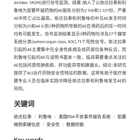
shrinker, MGPS)进行信号监测。结果:纳入了以依达拉奉和利
鲁唑为首要怀疑药物的AE报告分别为2 930和1 337份，严重
AE中死亡占比最高。依达拉奉和利鲁唑的中位AE发生时间
分别为25和44 d,但2种药物所导致的AE在用药后的任一时间
均有可能发生。信号监测结果显示2种药物均涉及27个器官
系统分类(system organ class, SOC),71个阳性信号。依达拉奉
引起的AE主要集中在全身性疾病及给药部位各种反应，而
利鲁唑引起的AE与说明书基本一致，临床需要重点关注的
AE包括间质性肺疾病、肝功能异常和胰腺炎。结论:本研究
提供了ALS治疗药物安全性特征的数据，这将有助于医疗保
健专业人员在临床实践中降低依达拉奉和利鲁唑发生AE的
风险。
关键词
依达拉奉
/
利鲁唑
/
美国FDA不良事件报告系统
/
肌萎
缩侧索硬化症
/
安全性
/
数据挖掘