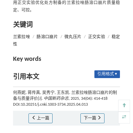
用正交实验优化处方制备的兰索拉唑肠溶口崩片质量稳
定、可控。
关键词
兰索拉唑
/
肠溶口崩片
/
微丸压片
/
正交实验
/
稳定
性
Key words
引用格式 ▾
引用本文
何燕妮, 蒋传真, 吴秀宁, 王东凯. 兰索拉唑肠溶口崩片的制
备与质量评价[J].
中国新药杂志
, 2025, 34(04): 414-418
DOI:10.20251/j.cnki.1003-3734.2025.04.013
上一篇
下一篇