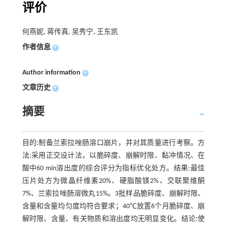
评价
何燕妮, 蒋传真, 吴秀宁, 王东凯
作者信息
+
Author information
+
文章历史
+
摘要
目的:制备兰索拉唑肠溶口崩片，并对其质量进行考察。方
法:采用正交设计法，以脆碎度、崩解时限、黏冲情况、在
酸中60 min溶出度的综合评分为指标优化处方。结果:最佳
压片处方为微晶纤维素20%、硬脂酸镁2%、交联聚维酮
7%、兰索拉唑肠溶微丸15%。3批样品脆碎度、崩解时限、
含量和含量均匀度均符合要求；40℃放置6个月脆碎度、崩
解时限、含量、有关物质和溶出度均无明显变化。结论:使