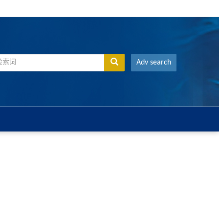
Adv search