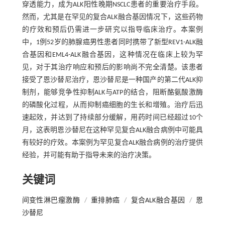
穿透能力，成为ALK阳性晚期NSCLC患者的重要治疗手段。
然而，尤其是在罕见的复合ALK融合基因情况下，这些药物
的疗效和预后仍需进一步研究以指导临床治疗。本案例
中，1例52岁的肺腺癌男性患者同时携带了新型REV1-ALK融
合基因和EML4-ALK融合基因，这种情况在临床上较为罕
见，对于其治疗响应和预后的影响尚不完全清楚。该患者
接受了恩沙替尼治疗，恩沙替尼是一种国产的第二代ALK抑
制剂，能够竞争性抑制ALK与ATP的结合，阻断酪氨酸激酶
的磷酸化过程，从而抑制癌细胞的生长和增殖。治疗后迅
速起效，并达到了持续部分缓解，用药时间已经超过10个
月，这表明恩沙替尼在这种罕见复合ALK融合病例中可能具
有较好的疗效。本案例为罕见复合ALK融合病例的治疗提供
经验，并可能有助于指导未来的治疗决策。
关键词
间变性淋巴瘤激酶
/
重排肺癌
/
复合ALK融合基因
/
恩
沙替尼