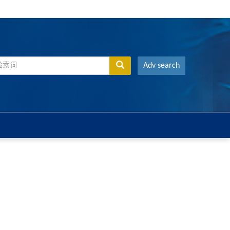
Adv search